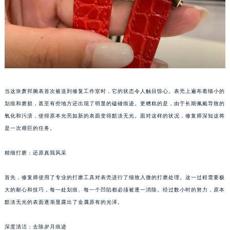
当这块萧邦腕表首次被送到修复工作室时，它的状态令人触目惊心。表壳上遍布着细小的
划痕和磨损，甚至有些地方还出现了明显的磕碰痕迹。更糟糕的是，由于长期佩戴导致的
氧化和污渍，使得原本光亮如新的表面变得黯淡无光。面对这样的状况，修复师深知这将
是一次艰巨的任务。
精细打磨：还原真我风采
首先，修复师使用了专业的打磨工具对表壳进行了细致入微的打磨处理。这一过程需要极
大的耐心和技巧，每一处划痕、每一个凹陷都必须被逐一消除。经过数小时的努力，原本
黯淡无光的表面逐渐显露出了金属原有的光泽。
深度清洁：去除岁月痕迹