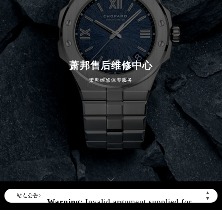
萧邦售后维修中心
萧邦维修保养服务
Warning
: Invalid argument supplied for
▲
foreach() in
站点公告>
▼
/www/wwwroot/seo/countryt/two/www.cdzbw
content/themes/Chopard/header.php
on