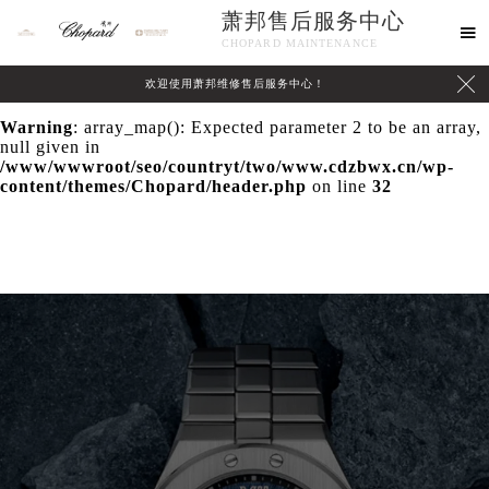
萧邦售后服务中心
Warning
: extract() expects parameter 1 to be array, null

CHOPARD MAINTENANCE
given in
/www/wwwroot/seo/countryt/two/www.cdzbwx.cn/wp-

欢迎使用萧邦维修售后服务中心！
content/themes/Chopard/header.php
on line
24
Warning
: array_map(): Expected parameter 2 to be an array,
null given in
/www/wwwroot/seo/countryt/two/www.cdzbwx.cn/wp-
content/themes/Chopard/header.php
on line
32
中心介绍
联系我们