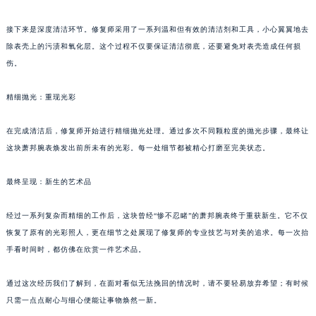
接下来是深度清洁环节。修复师采用了一系列温和但有效的清洁剂和工具，小心翼翼地去
除表壳上的污渍和氧化层。这个过程不仅要保证清洁彻底，还要避免对表壳造成任何损
伤。
精细抛光：重现光彩
在完成清洁后，修复师开始进行精细抛光处理。通过多次不同颗粒度的抛光步骤，最终让
这块萧邦腕表焕发出前所未有的光彩。每一处细节都被精心打磨至完美状态。
最终呈现：新生的艺术品
经过一系列复杂而精细的工作后，这块曾经“惨不忍睹”的萧邦腕表终于重获新生。它不仅
恢复了原有的光彩照人，更在细节之处展现了修复师的专业技艺与对美的追求。每一次抬
手看时间时，都仿佛在欣赏一件艺术品。
通过这次经历我们了解到，在面对看似无法挽回的情况时，请不要轻易放弃希望；有时候
只需一点点耐心与细心便能让事物焕然一新。