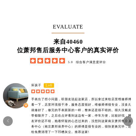
EVALUATE
57790
来自
位萧邦售后服务中心客户的真实评价





5.0
综合客户满意度评分
Lv6
坏孩子





手表出了些小问题，听朋友说起这家店，所以拿过来给店里维修师傅
看一下，店里环境很干净，服务态度很好，维修师傅很专业，没多久
就修好了，修完的手表跟新的一样，整体还是很不错的。很久没戴皮
带都裂开了，之后在点评看到这边有一家，停车方便，比较好找，网


友评价还不错，抱着怀疑的心态过来的，没想到这家南京萧邦售后服
务中心（南京萧邦保养中心）的师傅是很专业的，很快更换完毕，还
给免费清理了一下凹槽灰尘。推荐这家!