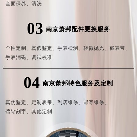
全面保养、
清洗
03
南京萧邦配件更换服务
个性定制、
真假鉴定、
手表检测、
轻微抛光、
截表带、
手表消磁、
调试校准
04
南京萧邦特色服务及定制
真伪鉴定、
定制表带、
到店维修、
邮寄维修、
镶钻刻字、
其他定制