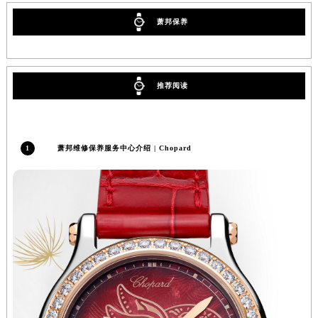
内蒙古自治区赤峰市红山区哈达街萧邦售后服务中心（需提前预约）
萧邦保养
内蒙古自治区鄂尔多斯市东胜区伊金霍洛街萧邦售后服务中心（需提前预约）
内蒙古自治区呼伦贝尔市海拉尔区中央街萧邦售后服务中心（需提前预约）
内蒙古自治区通辽市科尔沁区明仁大街萧邦售后服务中心（需提前预约）
推荐阅读
内蒙古自治区乌海市海勃湾区人民南路萧邦售后服务中心（需提前预约）
内蒙古自治区乌兰察布市集宁区恩和大街萧邦售后服务中心（需提前预约）
内蒙古自治区锡林郭勒盟市锡林浩特市光明街与额尔敦路交叉口萧邦售后服务中心（需提前预约）
1
萧邦维修保养服务中心介绍 | Chopard
内蒙古自治区兴安盟市乌兰浩特市兴安大街萧邦售后服务中心（需提前预约）
山西省大同市平城区迎宾街萧邦售后服务中心（需提前预约）
山西省晋城市城区黄华街萧邦售后服务中心（需提前预约）
山西省晋中市榆次区顺城街萧邦售后服务中心（需提前预约）
山西省临汾市尧都区解放路萧邦售后服务中心（需提前预约）
山西省吕梁市离石区永宁中路与建设街交叉口萧邦售后服务中心（需提前预约）
山西省朔州市朔城区怡西路与鄯阳西街交汇处萧邦售后服务中心（需提前预约）
山西省忻州市忻府区和平东街与七一南路交叉口萧邦售后服务中心（需提前预约）
山西省阳泉市郊区平阳东街与新城大道交叉口萧邦售后服务中心（需提前预约）