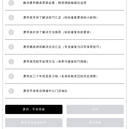
3
解决萧邦腕表星期走慢，精准调校秘籍在这里
安徽省铜陵市铜官区石城大道萧邦售后服务中心（需提前预约）
安徽省芜湖市镜湖区中山路步行街萧邦售后服务中心（需提前预约）
4
萧邦表耳掉了解决技巧汇总（轻松修复爱表的小妙招）
安徽省宣城市宣州区叠嶂西路萧邦售后服务中心（需提前预约）
福建省龙岩市新罗区九一南路萧邦售后服务中心（需提前预约）
5
萧邦表针掉了解决方法推荐（轻松修复你的爱表）
福建省南平市建阳区人民西路萧邦售后服务中心（需提前预约）
福建省宁德市蕉城区天湖东路萧邦售后服务中心（需提前预约）
6
萧邦腕表摔坏解决办法汇总（专业修复与日常保养技巧）
福建省莆田市城厢区霞林街道荔华东大道萧邦售后服务中心（需提前预约）
7
萧邦表壳割手处理方法（保养与修复技巧指南）
福建省三明市三元区东乾二路萧邦售后服务中心（需提前预约）
福建省漳州市龙文区步港路萧邦售后服务中心（需提前预约）
8
萧邦在三十年前卖多少钱（名表价格变迁的历史洞察）
江苏省常州市新北区龙锦路1590号现代传媒中心5号楼10层1008室萧邦售后服务中心（需提前预约）
江苏省淮安市清江浦区淮海北路萧邦售后服务中心（需提前预约）
9
萧邦手表售后维修中心门店地址
江苏省连云港市海州区通灌北路萧邦售后服务中心（需提前预约）
江苏省南京市秦淮区中山南路1号南京中心22层22-C1-C3室萧邦售后服务中心（需提前预约）
萧邦，手表维修
沧州
江苏省宿迁市宿城区西湖路萧邦售后服务中心（需提前预约）
江苏省泰州市海陵区永定东路399号置地商务中心东塔（华润万象城）17层1706室萧邦售后服务中心（需提前预约）
萧邦手表调整时间
萧邦维修
江苏省徐州市鼓楼区淮海东路29号苏宁广场IFC国际金融中心35层3508室萧邦售后服务中心（需提前预约）