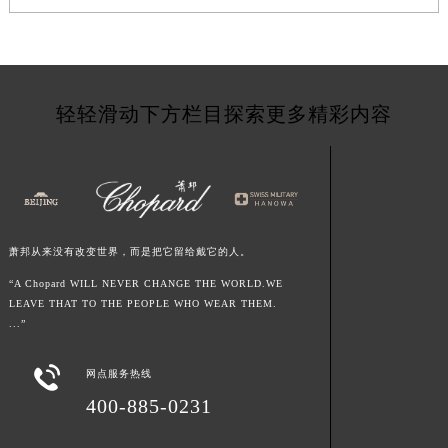
山东省济南市历下区经十路11111号华润中心写字楼（万象城）15层1508室萧邦售后服务中心（需提前预约）
山东省济宁市任城区太白楼路萧邦售后服务中心（需提前预约）
山东省莱芜市文化南路8号银座商城名表维修一楼名表维修萧邦售后服务中心（需提前预约）
山东省临沂市兰山区解放路萧邦售后服务中心（需提前预约）
轻轻滑动下方栏目探索更多精彩内容
山东省日照市东港区烟台路萧邦售后服务中心（需提前预约）
山东省泰安市泰山区财源街道泰山大街萧邦售后服务中心（需提前预约）
山东省威海市环翠区新威海路89号振华商厦一楼名表维修萧邦售后服务中心（需提前预约）
山东省潍坊市奎文区东风东街萧邦售后服务中心（需提前预约）
山东省枣庄市滕州市北辛路与善国路交叉口萧邦售后服务中心（需提前预约）
萧邦从来没有改变世界，而是把它留给戴它的人。
山东省淄博市张店区金晶大道萧邦售后服务中心（需提前预约）
“A Chopard WILL NEVER CHANGE THE WORLD.WE
上海市黄浦区南京东路299号宏伊国际广场写字楼8层806室萧邦售后服务中心（需提前预约）
LEAVE THAT TO THE PEOPLE WHO WEAR THEM.
...”
上海市徐汇区虹桥路3号港汇中心2座37层3705室萧邦售后服务中心（需提前预约）
浙江省杭州市上城区钱江路1366号华润大厦A座5层503-5室萧邦售后服务中心（需提前预约）

网点服务热线
浙江省湖州市吴兴区劳动路萧邦售后服务中心（需提前预约）
400-885-0231
浙江省嘉兴市南湖区广益路705号嘉兴世界贸易中心A座13层1304室萧邦售后服务中心（需提前预约）
浙江省金华市金东区东市南街777号金华万达广场4号楼22楼2209室萧邦售后服务中心（需提前预约）