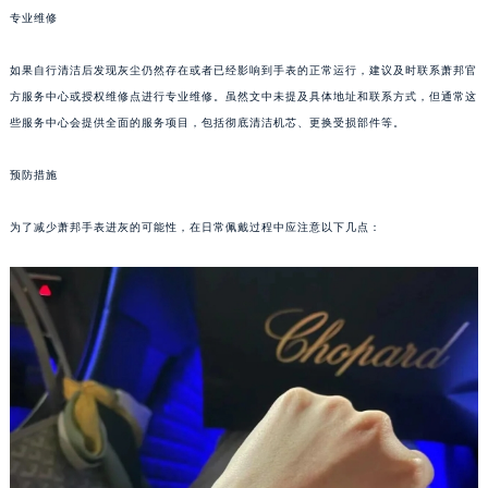
专业维修
哈尔滨市道里区友谊西路600号富力中心T2座写字楼29层03室（需提前预约）
大连市中山区人民路15号国际金融大厦7层G室（需提前预约）
如果自行清洁后发现灰尘仍然存在或者已经影响到手表的正常运行，建议及时联系萧邦官
佛山市禅城区季华五路57号万科金融中心C座12层1205室（需提前预约）
方服务中心或授权维修点进行专业维修。虽然文中未提及具体地址和联系方式，但通常这
东莞市东城街道鸿福东路1号民盈国贸中心T1写字楼9层907室（需提前预约）
些服务中心会提供全面的服务项目，包括彻底清洁机芯、更换受损部件等。
无锡市梁溪区人民中路139号恒隆广场写字楼1座11层1104室（需提前预约）
南通市崇川区工农路57号圆融广场写字楼16层1603室（需提前预约）
预防措施
苏州市苏州工业园区星港街199号苏州中心办公楼C座22层08室（需提前预约）
为了减少萧邦手表进灰的可能性，在日常佩戴过程中应注意以下几点：
武汉市江汉区解放大道686号世界贸易大厦38层09室（需提前预约）
南宁市青秀区金湖路59号地王大厦12楼1224室（需提前预约）
合肥市蜀山区潜山路111号万象城华润大厦B座12楼03室（需提前预约）
泉州市丰泽区宝洲路729号浦西万达中心写字楼A座7楼709室（需提前预约）
青岛市南区山东路6号华润大厦B座22层04室（需提前预约）
烟台市芝罘区胜利路139号万达金融中心A座907室（需提前预约）
长春市朝阳区西安大路727号中银大厦A座(旺进大厦)18层09室（需提前预约）
贵阳市南明区都司高架桥路33号亨特国际金融中心14楼14D（需提前预约）
昆明市盘龙区北京路928号同德昆明广场写字楼10层06室（需提前预约）