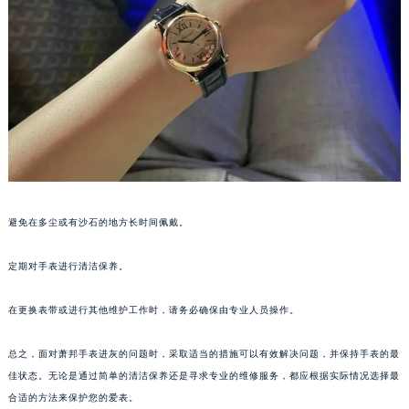
石家庄市长安区中山东路39号勒泰中心写字楼B座13层07室（需提前预约）
西安市碑林区南关正街88号华侨城长安国际中心E座6楼10室（需提前预约）
海口市龙华区金贸东路5号海口华润大厦B座17层1707室（需提前预约）
唐山市路南区新华东道100号万达广场写字楼A座10层1002室（需提前预约）
台州市椒江区东海大道1800号腾达中心东1幢20楼2002室（需提前预约）
内蒙古自治区呼和浩特市玉泉区大学西街70号华润万象城写字楼（鄂尔多斯大厦）23层2326室（需提前预约）
甘肃省兰州市七里河区西津西路16号兰州中心写字楼21层2102室（需提前预约）
重庆市解放碑渝中区民权路28号英利国际金融中心写字楼20层01室（需提前预约）
黑龙江省大庆市萨尔图区会战大街萧邦售后服务中心（需提前预约）
避免在多尘或有沙石的地方长时间佩戴。
黑龙江省鹤岗市向阳区红军路萧邦售后服务中心（需提前预约）
定期对手表进行清洁保养。
黑龙江省黑河市爱辉区中央街萧邦售后服务中心（需提前预约）
黑龙江省鸡西市鸡冠区红军路萧邦售后服务中心（需提前预约）
在更换表带或进行其他维护工作时，请务必确保由专业人员操作。
黑龙江省佳木斯市向阳区长安路萧邦售后服务中心（需提前预约）
黑龙江省牡丹江市东安区太平路萧邦售后服务中心（需提前预约）
总之，面对萧邦手表进灰的问题时，采取适当的措施可以有效解决问题，并保持手表的最
黑龙江省七台河市桃山区大同街萧邦售后服务中心（需提前预约）
佳状态。无论是通过简单的清洁保养还是寻求专业的维修服务，都应根据实际情况选择最
合适的方法来保护您的爱表。
黑龙江省齐齐哈尔市龙沙区龙华路萧邦售后服务中心（需提前预约）