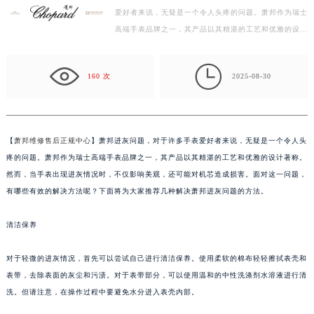
爱好者来说，无疑是一个令人头疼的问题。萧邦作为瑞士
济南市历下区经十路11111号华润中心写字楼（万象城）15层1508室（需提前预约）
高端手表品牌之一，其产品以其精湛的工艺和优雅的设计
广州市天河区天河路230号万菱汇国际中心写字楼A塔7层704室（需提前预约）
著称。然而，当手表出现进灰情况时，不仅影响美观，…
广州市越秀区环市东路371-375号世界贸易中心大厦南塔写字楼15层07室（需提前预约）

深圳市罗湖区深南东路5001号华润大厦写字楼17层1701室（需提前预约）
160 次
2025-08-30
惠州市惠城区江北文昌一路7号华贸大厦写字楼1座30层05室（需提前预约）
厦门市思明区湖滨东路95号华润大厦写字楼B座11层1104室（需提前预约）
福州市鼓楼区五四路128-1号恒力城写字楼15层03室（需提前预约）
【
萧邦维修售后正规中心
】萧邦进灰问题，对于许多手表爱好者来说，无疑是一个令人头
成都市锦江区人民东路6号SAC东原中心写字楼24层2406B室（需提前预约）
疼的问题。萧邦作为瑞士高端手表品牌之一，其产品以其精湛的工艺和优雅的设计著称。
重庆市江北区观音桥步行街2号融恒时代广场写字楼9层902室（需提前预约）
然而，当手表出现进灰情况时，不仅影响美观，还可能对机芯造成损害。面对这一问题，
长沙市芙蓉区定王台街道建湘路393号世茂环球金融中心写字楼（芙蓉广场）10层13室（需提前预约）
有哪些有效的解决方法呢？下面将为大家推荐几种解决萧邦进灰问题的方法。
郑州市二七区铭功路10号华润大厦写字楼29层2905室（需提前预约）
清洁保养
太原市迎泽区解放路15号亨得利名表服务中心（品牌授权店）3层整层（需提前预约）
沈阳市沈河区中街路137号亨得利名表服务中心（品牌授权店）1层整层（需提前预约）
对于轻微的进灰情况，首先可以尝试自己进行清洁保养。使用柔软的棉布轻轻擦拭表壳和
沈阳市沈河区中街路83号亨得利名表服务中心（品牌授权店）1层整层（需提前预约）
表带，去除表面的灰尘和污渍。对于表带部分，可以使用温和的中性洗涤剂水溶液进行清
乌鲁木齐市天山区红山路26号时代广场（CCMALL）C座17层17-B（需提前预约）
洗。但请注意，在操作过程中要避免水分进入表壳内部。
温州市鹿城区锦绣路1067号置信广场10层1015室（需提前预约）