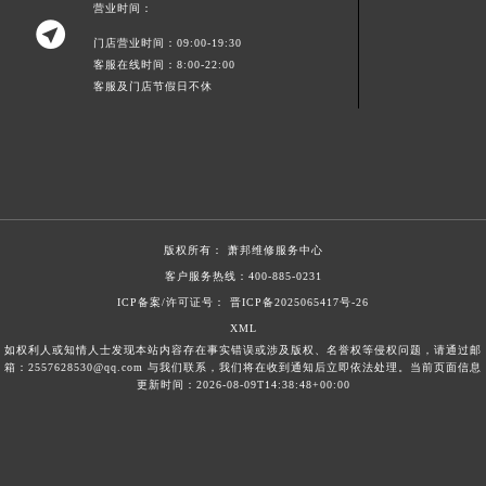
营业时间：
浙江省丽水市莲都区解放街萧邦售后服务中心（需提前预约）

门店营业时间：09:00-19:30
浙江省宁波市江北区大闸南路500号来福士广场办公楼20层2009室萧邦售后服务中心（需提前预约）
客服在线时间：8:00-22:00
浙江省衢州市柯城区上街萧邦售后服务中心（需提前预约）
客服及门店节假日不休
浙江省绍兴市越城区胜利东路379号世茂天际中心写字楼8层805室萧邦售后服务中心（需提前预约）
浙江省舟山市定海区解放东路萧邦售后服务中心（需提前预约）
澳门特别行政区大堂区议事亭前地（新马路）萧邦售后服务中心（需提前预约）
澳门特别行政区风顺堂区南湾大马路萧邦售后服务中心（需提前预约）
澳门特别行政区花地玛堂区关闸广场萧邦售后服务中心（需提前预约）
版权所有：
萧邦维修服务中心
澳门特别行政区花王堂区大三巴商圈萧邦售后服务中心（需提前预约）
客户服务热线：
400-885-0231
澳门特别行政区嘉模堂区官也街萧邦售后服务中心（需提前预约）
ICP备案/许可证号： 晋ICP备2025065417号-26
澳门省路氹城市金光大道萧邦售后服务中心（需提前预约）
XML
如权利人或知情人士发现本站内容存在事实错误或涉及版权、名誉权等侵权问题，请通过邮
澳门特别行政区望德堂区塔石广场萧邦售后服务中心（需提前预约）
箱：2557628530@qq.com 与我们联系，我们将在收到通知后立即依法处理。当前页面信息
更新时间：2026-08-09T14:38:48+00:00
福建省福州市鼓楼区五四路128-1号恒力城写字楼15层03室萧邦售后服务中心（需提前预约）
福建省厦门市思明区湖滨东路95号万象城华润大厦B座11层1104室萧邦售后服务中心（需提前预约）
广东省潮州市潮安区新风路与潮汕路交汇处萧邦售后服务中心（需提前预约）
广东省广州市天河区天河路230号万菱汇国际中心A塔7层704室萧邦售后服务中心（需提前预约）