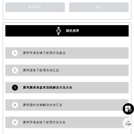
江苏省盐城市盐都区世纪大道5号盐城金融城写字楼1号楼16层1604室萧邦售后服务中心（需提前预约）
萧邦售后
包头
江苏省扬州市邗江区国展路29号星耀天地写字楼1号楼18层1803室萧邦售后服务中心（需提前预约）
江苏省镇江市京口区中山东路萧邦售后服务中心（需提前预约）
随机推荐
江西省抚州市临川区赣东大道萧邦售后服务中心（需提前预约）
江西省赣州市章贡区文清路萧邦售后服务中心（需提前预约）
江西省吉安市吉州区井冈山大道萧邦售后服务中心（需提前预约）
1
萧邦手表生锈了处理方法盘点
江西省景德镇市珠山区珠山中路萧邦售后服务中心（需提前预约）
江西省九江市浔阳区浔阳路萧邦售后服务中心（需提前预约）
2
萧邦进灰了处理办法汇总
江西省南昌市红谷滩新区红谷中大道998号绿地双子塔（中央广场）A1座办公楼14层1407室萧邦售后服务中心（需提前预约）
江西省萍乡市安源区萍安北大道与康庄路交叉口萧邦售后服务中心（需提前预约）
3
萧邦腕表表盘有划痕解决方法大全
江西省上饶市信州区滨江西路萧邦售后服务中心（需提前预约）
江西省新余市渝水区北湖西路萧邦售后服务中心（需提前预约）
4
萧邦指针生锈解决办法汇总
江西省宜春市袁州区中山中路萧邦售后服务中心（需提前预约）

江西省鹰潭市月湖区胜利东路萧邦售后服务中心（需提前预约）

5
萧邦手表走快了处理方法大全
山东省德州市德城区东风中路萧邦售后服务中心（需提前预约）
山东省东营市东营区济南路萧邦售后服务中心（需提前预约）