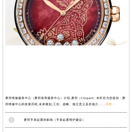
山西省运城市盐湖区河东街萧邦售后服务中心（需提前预约）
山西省长治市潞州区英雄中路萧邦售后服务中心（需提前预约）
山西省太原市迎泽区迎泽街道解放路15号亨得利名表维修授权店3楼萧邦售后服务中心（需提前预约）
天津市和平区赤峰道136号天津国际金融中心26层2603室萧邦售后服务中心（需提前预约）
安徽省安庆市迎江区人民路萧邦售后服务中心（需提前预约）
安徽省蚌埠市蚌山区淮河路萧邦售后服务中心（需提前预约）
安徽省亳州市谯城区魏武大道萧邦售后服务中心（需提前预约）
安徽省池州市贵池区长江路萧邦售后服务中心（需提前预约）
安徽省滁州市琅琊区南谯北路萧邦售后服务中心（需提前预约）
安徽省阜阳市颍州区颍州北路萧邦售后服务中心（需提前预约）
安徽省淮北市相山区淮海路萧邦售后服务中心（需提前预约）
安徽省淮南市田家庵区国庆中路萧邦售后服务中心（需提前预约）
萧邦维修服务中心（萧邦保养服务中心）介绍,萧邦（Chopard）本栏目为您提供：萧
邦维修中心的发展历程,未来规划,工坊、战略、独立意义及价值介......
详情 >
安徽省黄山市屯溪区黄山西路萧邦售后服务中心（需提前预约）
安徽省六安市金安区解放中路萧邦售后服务中心（需提前预约）
2
萧邦手表起雾的影响（手表起雾维护建议）
安徽省马鞍山市雨山区湖南西路萧邦售后服务中心（需提前预约）
安徽省宿州市埇桥区人民中路萧邦售后服务中心（需提前预约）