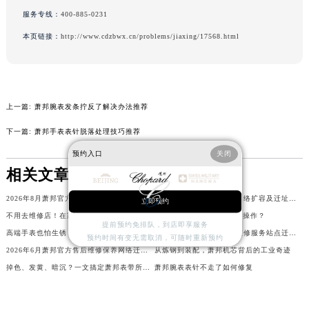
辽宁省抚顺市新抚区东一路萧邦售后服务中心（需提前预约）
服务专线：
400-885-0231
辽宁省阜新市海州区解放大街萧邦售后服务中心（需提前预约）
本页链接：
http://www.cdzbwx.cn/problems/jiaxing/17568.html
辽宁省葫芦岛市连山区中央路萧邦售后服务中心（需提前预约）
辽宁省锦州市古塔区中央大街萧邦售后服务中心（需提前预约）
辽宁省辽阳市白塔区新运大街萧邦售后服务中心（需提前预约）
上一篇:
萧邦腕表发条拧反了解决办法推荐
辽宁省盘锦市兴隆台区石油大街萧邦售后服务中心（需提前预约）
辽宁省铁岭市银州区南马路萧邦售后服务中心（需提前预约）
下一篇:
萧邦手表表针脱落处理技巧推荐
辽宁省营口市站前区市府路与渤海大街交叉口萧邦售后服务中心（需提前预约）
预约入口
关闭
辽宁省沈阳市沈河区中街路137号亨得利名表维修授权店1楼萧邦售后服务中心（需提前预约）
相关文章
辽宁省沈阳市沈河区中街路83号亨得利名表维修授权店1楼萧邦售后服务中心（需提前预约）
2026年8月萧邦官方维修保养服务网络更新补充版文本（含搬迁新设）
2026年8月萧邦官方售后网络扩容及迁址完整通知
立即预约
北京市朝阳区建国门外大街甲6号华熙国际中心D座11层1102室萧邦售后服务中心（北京总部）（需提前预约）
不用去维修店！在家也能调紧你的萧邦表带
干燥剂+密封袋萧邦进水神操作？
提前预约免排队，到店即享服务
北京市东城区东长安街1号王府井东方广场W3座6层602室萧邦售后服务中心（需提前预约）
高端手表也怕生锈？萧邦用户必看的防锈指南
2026年6月萧邦官方保养维修服务站点迁移及新设速览
预约时间有变无需取消，可随时重新预约
河北省保定市竞秀区朝阳北大街北国先天下萧邦售后服务中心（需提前预约）
2026年6月萧邦官方售后维修保养网络迁址与新增网点速递
从炼钢到装配，萧邦机芯背后的工业奇迹
内蒙古自治区阿拉善盟市左旗土尔扈特大街萧邦售后服务中心（需提前预约）
掉色、发黄、暗沉？一文搞定萧邦表带所有烦恼
萧邦腕表表针不走了如何修复
内蒙古自治区巴彦淖尔市临河区新华街萧邦售后服务中心（需提前预约）
内蒙古自治区包头市青山区幸福路甲3号王府井百货名表维修萧邦售后服务中心（需提前预约）