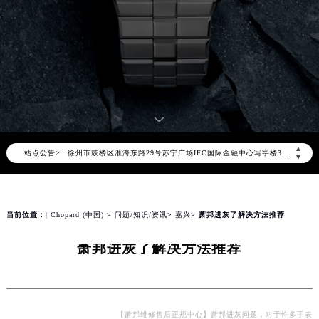
北京市东城区东长安街1号东方广场写字楼W3座6层602室（需提前预约）
天津市和平区赤峰道136号天津国际金融中心写字楼26层2603室（需提前预约）
上海市徐汇区虹桥路3号港汇中心写字楼2座37层3705室（需提前预约）
上海市黄浦区南京东路299号宏伊国际广场写字楼8层806室（需提前预约）
南京市秦淮区中山南路1号（新街口）南京中心写字楼22层C1-1室（需提前预约）
常州市新北区龙锦路1590号现代传媒中心写字楼5号楼10层1008室（需提前预约）
徐州市鼓楼区淮海东路29号苏宁广场IFC国际金融中心写字楼35层3508室（需提前预约）
▲
站点公告>
扬州市邗江区国展路29号星耀天地写字楼1号楼18层1803室（需提前预约）
▼
盐城市盐都区世纪大道5号盐城金融城写字楼1号楼16层1604室（需提前预约）
泰州市海陵区永定东路399号置地商务中心东塔写字楼（华润万象城）17层1706室（需提前预约）
宁波市江北区大闸南路500号来福士广场办公楼20层2009室（需提前预约）
当前位置：
| Chopard (中国)
>
问题/知识/资讯
>
嘉兴
> 萧邦进灰了解决方法推荐
杭州市上城区钱江路1366号华润大厦写字楼A座5层503-5室（需提前预约）
萧邦进灰了解决方法推荐
金华市金东区东市南街777号金华万达广场写字楼4号楼22层2209室（需提前预约）
绍兴市越城区胜利东路379号世茂天际中心写字楼8层805室（需提前预约）
嘉兴市南湖区广益路705号嘉兴世界贸易中心写字楼A座13层1304室（需提前预约）
南昌市红谷滩新区红谷中大道998号绿地双子塔（中央广场）A1座办公楼14层07室（需提前预约）
【萧邦维修售后正规中心】萧邦进灰问题，对于许多手表