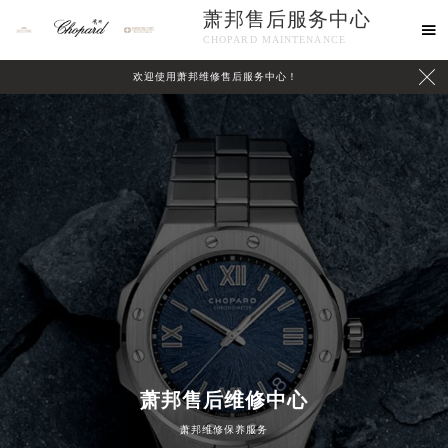
萧邦售后服务中心

CHOPARD MAINTENANCE

欢迎使用萧邦维修售后服务中心！
中心介绍
联系我们
2026年8月萧邦中国区售后服务网络优化升级公告
2026年8月萧邦全国官方售后客户服务热线：400-885-0231
萧邦官方全国统一服务热线400-885-0231，服务覆盖中国大陆、香港、澳门、台湾全部区域（非大陆需加拨“+86”）
萧邦售后维修中心
2026年8月萧邦售后服务中心最新网点地址：
萧邦维修保养服务
北京市朝阳区建国门外大街甲6号华熙国际中心写字楼D座11层1102室（北京总部）（需提前预约）