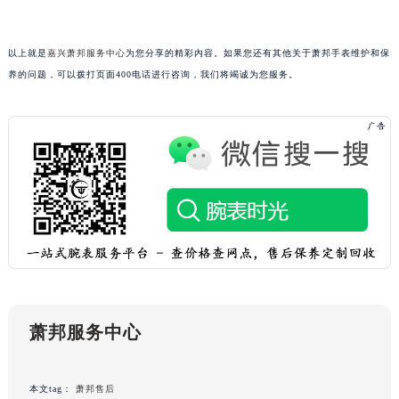
黑龙江省双鸭山市尖山区新兴大街萧邦售后服务中心（需提前预约）
黑龙江省绥化市北林区新华街与康庄路交叉口萧邦售后服务中心（需提前预约）
以上就是
嘉兴萧邦服务中心
为您分享的精彩内容。如果您还有其他关于萧邦手表维护和保
黑龙江省伊春市伊美区通河路萧邦售后服务中心（需提前预约）
养的问题，可以拨打页面400电话进行咨询，我们将竭诚为您服务。
吉林省白城市洮北区明仁南街萧邦售后服务中心（需提前预约）
吉林省白山市浑江区浑江大街萧邦售后服务中心（需提前预约）
吉林省吉林市船营区河南街萧邦售后服务中心（需提前预约）
吉林省辽源市龙山区人民大街萧邦售后服务中心（需提前预约）
吉林省梅河口市新华街道梅河大街萧邦售后服务中心（需提前预约）
吉林省四平市铁东区紫气大路与南九经街交汇处萧邦售后服务中心（需提前预约）
吉林省松原市宁江区五环大街萧邦售后服务中心（需提前预约）
吉林省通化市东昌区环通乡江南大街萧邦售后服务中心（需提前预约）
吉林省延边市延吉市解放路萧邦售后服务中心（需提前预约）
辽宁省鞍山市铁东区站前街萧邦售后服务中心（需提前预约）
萧邦服务中心
辽宁省本溪市平山区胜利路萧邦售后服务中心（需提前预约）
辽宁省朝阳市双塔区新华路萧邦售后服务中心（需提前预约）
本文tag：
萧邦售后
辽宁省丹东市振兴区七经街萧邦售后服务中心（需提前预约）