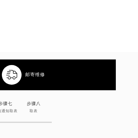

邮寄维修
步骤七
步骤八
信通知取表
取表