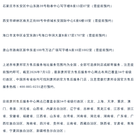
安徽省马鞍山市雨山区湖南西路萧邦售后服务中心（需提前预约）
石家庄市长安区中山东路39号勒泰中心写字楼B座13层07室（需提前预约）
安徽省宿州市埇桥区人民中路萧邦售后服务中心（需提前预约）
西安市碑林区南关正街88号华侨城长安国际中心E座6楼10室（需提前预约）
安徽省铜陵市铜官区石城大道萧邦售后服务中心（需提前预约）
安徽省芜湖市镜湖区中山路步行街萧邦售后服务中心（需提前预约）
海口市龙华区金贸东路5号海口华润大厦B座17层1707室（需提前预约）
安徽省宣城市宣州区叠嶂西路萧邦售后服务中心（需提前预约）
福建省龙岩市新罗区九一南路萧邦售后服务中心（需提前预约）
唐山市路南区新华东道100号万达广场写字楼A座10层1002室（需提前预约）
福建省南平市建阳区人民西路萧邦售后服务中心（需提前预约）
上述所有萧邦官方售后服务地址服务范围均为全国，全部可选择到店或邮寄服务，注意提
福建省宁德市蕉城区天湖东路萧邦售后服务中心（需提前预约）
前预约即可。截至2026年7月5日，最新萧邦官方售后服务中心网点布局已覆盖34个省级
福建省莆田市城厢区霞林街道荔华东大道萧邦售后服务中心（需提前预约）
行政区，中国所有省份均可找到萧邦的官方售后服务门店，注意需拨打萧邦全国官方售后
福建省三明市三元区东乾二路萧邦售后服务中心（需提前预约）
服务热线：400-885-0231进行预约。
福建省漳州市龙文区步港路萧邦售后服务中心（需提前预约）
江苏省常州市新北区龙锦路1590号现代传媒中心5号楼10层1008室萧邦售后服务中心（需提前预约）
目前
萧邦售后
服务中心网点已覆盖全国34个省级行政区：北京、上海、天津、重庆、澳
江苏省淮安市清江浦区淮海北路萧邦售后服务中心（需提前预约）
门、香港、河北省、山西省、内蒙古自治区、辽宁省、吉林省、黑龙江省、江苏省、浙江
省、安徽省、福建省、江西省、山东省、台湾省、河南省、湖北省、湖南省、广东省、广
江苏省连云港市海州区通灌北路萧邦售后服务中心（需提前预约）
西壮族自治区、海南省、四川省、贵州省、云南省、西藏自治区、陕西省、甘肃省、青海
江苏省南京市秦淮区中山南路1号南京中心22层22-C1-C3室萧邦售后服务中心（需提前预约）
省、宁夏回族自治区、新疆维吾尔自治区；
江苏省宿迁市宿城区西湖路萧邦售后服务中心（需提前预约）