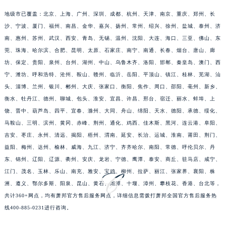
江苏省泰州市海陵区永定东路399号置地商务中心东塔（华润万象城）17层1706室萧邦售后服务中心（需提前预约）
地级市已覆盖：北京、上海、广州、深圳、成都、杭州、天津、南京、重庆、郑州、长
江苏省徐州市鼓楼区淮海东路29号苏宁广场IFC国际金融中心35层3508室萧邦售后服务中心（需提前预约）
沙、宁波、厦门、福州、南昌、金华、嘉兴、扬州、常州、绍兴、徐州、盐城、泰州、济
江苏省盐城市盐都区世纪大道5号盐城金融城写字楼1号楼16层1604室萧邦售后服务中心（需提前预约）
南、惠州、苏州、武汉、西安、青岛、无锡、温州、沈阳、大连、海口、三亚、佛山、东
莞、珠海、哈尔滨、合肥、昆明、太原、石家庄、南宁、南通、长春、烟台、唐山、廊
江苏省扬州市邗江区国展路29号星耀天地写字楼1号楼18层1803室萧邦售后服务中心（需提前预约）
坊、保定、贵阳、泉州、台州、湖州、中山、乌鲁木齐、洛阳、邯郸、秦皇岛、澳门、西
江苏省镇江市京口区中山东路萧邦售后服务中心（需提前预约）
宁、潍坊、呼和浩特、沧州、鞍山、赣州、临沂、岳阳、平顶山、镇江、桂林、芜湖、汕
江西省抚州市临川区赣东大道萧邦售后服务中心（需提前预约）
头、淄博、兰州、银川、郴州、大庆、张家口、衡阳、焦作、周口、邵阳、亳州、新乡、
江西省赣州市章贡区文清路萧邦售后服务中心（需提前预约）
衡水、牡丹江、德州、聊城、包头、淮安、宜昌、许昌、邢台、宿迁、丽水、蚌埠、上
江西省吉安市吉州区井冈山大道萧邦售后服务中心（需提前预约）
饶、晋中、葫芦岛、四平、宜春、滁州、大同、舟山、绵阳、天水、德阳、承德、绥化、
江西省景德镇市珠山区珠山中路萧邦售后服务中心（需提前预约）
马鞍山、三明、滨州、黄冈、赤峰、荆州、通化、鸡西、佳木斯、黑河、连云港、阜阳、
吉安、枣庄、永州、清远、揭阳、梧州、渭南、延安、长治、运城、淮南、莆田、荆门、
江西省九江市浔阳区浔阳路萧邦售后服务中心（需提前预约）
益阳、梅州、达州、榆林、威海、九江、济宁、齐齐哈尔、南阳、常德、呼伦贝尔、丹
江西省南昌市红谷滩新区红谷中大道998号绿地双子塔（中央广场）A1座办公楼14层1407室萧邦售后服务中心（需提前预约）
东、锦州、辽阳、辽源、衢州、安庆、龙岩、宁德、鹰潭、泰安、商丘、驻马店、咸宁、
江西省萍乡市安源区萍安北大道与康庄路交叉口萧邦售后服务中心（需提前预约）
江门、茂名、玉林、乐山、南充、雅安、宝鸡、柳州、拉萨、丽江、张家界、襄阳、株
江西省上饶市信州区滨江西路萧邦售后服务中心（需提前预约）
洲、遵义、鄂尔多斯、阳泉、昆山、黄石、湘潭、十堰、漳州、攀枝花、香港、台北等，
江西省新余市渝水区北湖西路萧邦售后服务中心（需提前预约）
共计360+网点，均有萧邦官方售后服务网点，详细信息需拨打萧邦全国官方售后服务热
江西省宜春市袁州区中山中路萧邦售后服务中心（需提前预约）
线400-885-0231进行咨询。
江西省鹰潭市月湖区胜利东路萧邦售后服务中心（需提前预约）