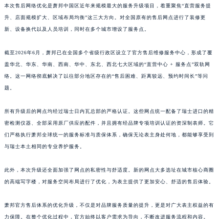
本次售后网络优化是萧邦中国区近年来规模最大的服务升级项目，着重聚焦“直营服务提
山东省德州市德城区东风中路萧邦售后服务中心（需提前预约）
升、店面规模扩大、区域布局均衡”这三大方向。对全国原有的售后网点进行了装修更
山东省东营市东营区济南路萧邦售后服务中心（需提前预约）
新、设备换代以及人员培训，同时在多个城市增设了服务点。
山东省济南市历下区经十路11111号华润中心写字楼（万象城）15层1508室萧邦售后服务中心（需提前预约）
山东省济宁市任城区太白楼路萧邦售后服务中心（需提前预约）
截至2026年6月，萧邦已在全国多个省级行政区设立了官方售后维修服务中心，形成了覆
山东省莱芜市文化南路8号银座商城名表维修一楼名表维修萧邦售后服务中心（需提前预约）
盖华北、华东、华南、西南、华中、东北、西北七大区域的“直营中心 + 服务点”双轨网
络。这一网络彻底解决了以往部分地区存在的“售后困难、距离较远、预约时间长”等问
山东省临沂市兰山区解放路萧邦售后服务中心（需提前预约）
题。
山东省日照市东港区烟台路萧邦售后服务中心（需提前预约）
山东省泰安市泰山区财源街道泰山大街萧邦售后服务中心（需提前预约）
所有升级后的网点均经过瑞士日内瓦总部的严格认证。这些网点统一配备了瑞士进口的精
山东省威海市环翠区新威海路89号振华商厦一楼名表维修萧邦售后服务中心（需提前预约）
密检测仪器、全部采用原厂供应的配件，并且拥有经品牌专项培训认证的资深制表师。它
山东省潍坊市奎文区东风东街萧邦售后服务中心（需提前预约）
们严格执行萧邦全球统一的服务标准与质保体系，确保无论表主身处何地，都能够享受到
山东省枣庄市滕州市北辛路与善国路交叉口萧邦售后服务中心（需提前预约）
与瑞士本土相同的专业养护服务。
山东省淄博市张店区金晶大道萧邦售后服务中心（需提前预约）
此外，本次升级还全面加强了网点的私密性与舒适度。新的网点大多选址在城市核心商圈
上海市黄浦区南京东路299号宏伊国际广场写字楼8层806室萧邦售后服务中心（需提前预约）
的高端写字楼，对服务空间布局进行了优化，为表主提供了更加安心、舒适的售后体验。
上海市徐汇区虹桥路3号港汇中心2座37层3705室萧邦售后服务中心（需提前预约）
浙江省杭州市上城区钱江路1366号华润大厦A座5层503-5室萧邦售后服务中心（需提前预约）
萧邦官方售后体系的优化升级，不仅是对品牌服务质量的提升，更是对广大表主权益的有
浙江省湖州市吴兴区劳动路萧邦售后服务中心（需提前预约）
力保障。在整个优化过程中，官方始终以客户需求为导向，不断改进服务流程和内容。