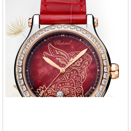
河南省洛阳市西工区中州中路与解放路交叉口萧邦售后服务中心（需提前预约）
河南省漯河市源汇区交通路萧邦售后服务中心（需提前预约）
河南省南阳市宛城区范蠡东路与南都路交叉口萧邦售后服务中心（需提前预约）
河南省平顶山市卫东区建设路萧邦售后服务中心（需提前预约）
河南省濮阳市大华龙区开州路绿城路交叉口萧邦售后服务中心（需提前预约）
河南省三门峡市湖滨区和平路萧邦售后服务中心（需提前预约）
河南省商丘市梁园区神火大道萧邦售后服务中心（需提前预约）
河南省新乡市红旗区人民路萧邦售后服务中心（需提前预约）
河南省信阳市浉河区东方红大道萧邦售后服务中心（需提前预约）
河南省许昌市魏都区建安大道与八龙路交叉口萧邦售后服务中心（需提前预约）
河南省郑州市二七区民主路10号华润大厦29层2905室萧邦售后服务中心（需提前预约）
河南省周口市川汇区七一路萧邦售后服务中心（需提前预约）
河南省驻马店市驿城区乐山大道与置地大道交叉口萧邦售后服务中心（需提前预约）
湖北省鄂州市鄂城区文星大道萧邦售后服务中心（需提前预约）
湖北省黄冈市黄州区赤壁大道萧邦售后服务中心（需提前预约）
湖北省黄石市黄石港区武汉路萧邦售后服务中心（需提前预约）