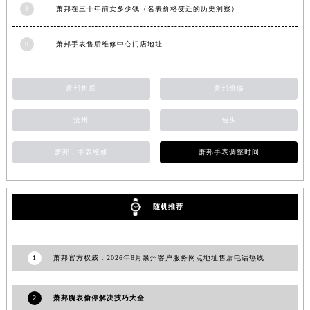
8
萧邦在三十年前卖多少钱（名表价格变迁的历史洞察）
湖南省永州市冷水滩区永州大道与中兴路交叉口萧邦售后服务中心（需提前预约）
湖南省岳阳市岳阳楼区东茅岭路萧邦售后服务中心（需提前预约）
9
萧邦手表售后维修中心门店地址
湖南省张家界市永定区解放路萧邦售后服务中心（需提前预约）
湖南省长沙市芙蓉区建湘路393号世茂环球金融中心写字楼10层1013室萧邦售后服务中心（需提前预约）
萧邦售后
萧邦维修
湖南省株洲市芦淞区建设南路萧邦售后服务中心（需提前预约）
甘肃省白银市白银区北京路萧邦售后服务中心（需提前预约）
沧州
包头
甘肃省定西市安定区解放路萧邦售后服务中心（需提前预约）
甘肃省敦煌市沙州镇阳关中路萧邦售后服务中心（需提前预约）
萧邦，手表维修
萧邦手表调整时间
甘肃省合作市人民街萧邦售后服务中心（需提前预约）
甘肃省嘉峪关市雄关区新华中路萧邦售后服务中心（需提前预约）
随机推荐
甘肃省金昌市金川区北京路萧邦售后服务中心（需提前预约）
甘肃省酒泉市肃州区西大街萧邦售后服务中心（需提前预约）
甘肃省临夏市城南街道团结路萧邦售后服务中心（需提前预约）
1
萧邦官方权威：2026年8月泉州客户服务网点地址售后电话热线
甘肃省陇南市武都区人民路萧邦售后服务中心（需提前预约）
甘肃省平凉市崆峒区西大街萧邦售后服务中心（需提前预约）
2
萧邦腕表偷停解决技巧大全
甘肃省庆阳市西峰区南大街萧邦售后服务中心（需提前预约）