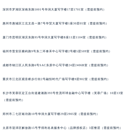
黑龙江省七台河市桃山区大同街萧邦售后服务中心（需提前预约）
深圳市罗湖区深南东路5001号华润大厦写字楼17层1701室（需提前预约）
黑龙江省齐齐哈尔市龙沙区龙华路萧邦售后服务中心（需提前预约）
黑龙江省双鸭山市尖山区新兴大街萧邦售后服务中心（需提前预约）
惠州市惠城区江北文昌一路7号华贸大厦写字楼1座30层05室（需提前预约）
黑龙江省绥化市北林区新华街与康庄路交叉口萧邦售后服务中心（需提前预约）
厦门市思明区湖滨东路95号华润大厦写字楼B座11层1104室（需提前预约）
黑龙江省伊春市伊美区通河路萧邦售后服务中心（需提前预约）
吉林省白城市洮北区明仁南街萧邦售后服务中心（需提前预约）
福州市晋安区横屿路9号东二环泰禾中心写字楼2号楼5层509室（需提前预约）
吉林省白山市浑江区浑江大街萧邦售后服务中心（需提前预约）
吉林省吉林市船营区河南街萧邦售后服务中心（需提前预约）
成都市锦江区人民东路6号SAC东原中心写字楼24层2406B室（需提前预约）
吉林省辽源市龙山区人民大街萧邦售后服务中心（需提前预约）
吉林省梅河口市新华街道梅河大街萧邦售后服务中心（需提前预约）
重庆市江北区观音桥步行街2号融恒时代广场写字楼9层902室（需提前预约）
吉林省四平市铁东区紫气大路与南九经街交汇处萧邦售后服务中心（需提前预约）
长沙市芙蓉区定王台街道建湘路393号世茂环球金融中心写字楼（芙蓉广场）10层13室
吉林省松原市宁江区五环大街萧邦售后服务中心（需提前预约）
（需提前预约）
吉林省通化市东昌区环通乡江南大街萧邦售后服务中心（需提前预约）
吉林省延边市延吉市解放路萧邦售后服务中心（需提前预约）
郑州市二七区铭功路10号华润大厦写字楼29层2905室（需提前预约）
辽宁省鞍山市铁东区站前街萧邦售后服务中心（需提前预约）
辽宁省本溪市平山区胜利路萧邦售后服务中心（需提前预约）
太原市迎泽区解放路15号亨得利名表服务中心（品牌授权店）3层整层（需提前预约）