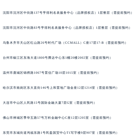
辽宁省朝阳市双塔区新华路萧邦售后服务中心（需提前预约）
沈阳市沈河区中街路137号亨得利名表服务中心（品牌授权店）1层整层（需提前预约）
辽宁省丹东市振兴区七经街萧邦售后服务中心（需提前预约）
辽宁省抚顺市新抚区东一路萧邦售后服务中心（需提前预约）
沈阳市沈河区中街路83号亨得利名表服务中心（品牌授权店）1层整层（需提前预约）
辽宁省阜新市海州区解放大街萧邦售后服务中心（需提前预约）
辽宁省葫芦岛市连山区中央路萧邦售后服务中心（需提前预约）
乌鲁木齐市天山区红山路26号时代广场（CCMALL）C座17层17-B（需提前预约）
辽宁省锦州市古塔区中央大街萧邦售后服务中心（需提前预约）
台州市椒江区东海大道1800号腾达中心东1幢20楼2002室（需提前预约）
辽宁省辽阳市白塔区新运大街萧邦售后服务中心（需提前预约）
辽宁省盘锦市兴隆台区石油大街萧邦售后服务中心（需提前预约）
温州市鹿城区锦绣路1067号置信广场10层1015室（需提前预约）
辽宁省铁岭市银州区南马路萧邦售后服务中心（需提前预约）
辽宁省营口市站前区市府路与渤海大街交叉口萧邦售后服务中心（需提前预约）
哈尔滨市南岗区东大直街146号上和置地广场金座12层1214室（需提前预约）
辽宁省沈阳市沈河区中街路137号亨得利名表维修授权店1楼萧邦售后服务中心（需提前预约）
辽宁省沈阳市沈河区中街路83号亨得利名表维修授权店1楼萧邦售后服务中心（需提前预约）
大连市中山区人民路15号国际金融大厦7层G室（需提前预约）
北京市朝阳区建国门外大街甲6号华熙国际中心D座11层1102室萧邦售后服务中心（北京总部）（需提前预约）
佛山市禅城区季华五路57号万科金融中心C座12层1205室（需提前预约）
北京市东城区东长安街1号王府井东方广场W3座6层602室萧邦售后服务中心（需提前预约）
河北省保定市竞秀区朝阳北大街北国先天下萧邦售后服务中心（需提前预约）
东莞市东城街道鸿福东路1号民盈国贸中心T1写字楼9层907室（需提前预约）
内蒙古自治区阿拉善盟市左旗土尔扈特大街萧邦售后服务中心（需提前预约）