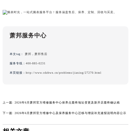
广东省湛江市赤坎区观海北路萧邦售后服务中心（需提前预约）
广东省肇庆市端州区信安大道与砚都大道交汇处萧邦售后服务中心（需提前预约）
广西壮族自治区百色市右江区中山二路萧邦售后服务中心（需提前预约）
广西壮族自治区北海市海城区北京路萧邦售后服务中心（需提前预约）
萧邦服务中心
广西壮族自治区崇左市江州区石景林街道友谊大道与丽川路交汇处萧邦售后服务中心（需提前预约）
广西壮族自治区防城港市港口区金花茶大道萧邦售后服务中心（需提前预约）
本文tag：
萧邦
，
萧邦售后
广西壮族自治区贵港市港北区港城街道布山大道与仙衣路交叉口萧邦售后服务中心（需提前预约）
广西壮族自治区桂林市秀峰区红岭路萧邦售后服务中心（需提前预约）
服务专线：
400-885-0231
广西壮族自治区河池市金城江区金城江街道朝阳路萧邦售后服务中心（需提前预约）
本页链接：
http://www.cdzbwx.cn/problems/jiaxing/27270.html
广西壮族自治区贺州市八步区城东街道灵峰南路萧邦售后服务中心（需提前预约）
广西壮族自治区来宾市兴宾区桂中大道萧邦售后服务中心（需提前预约）
广西壮族自治区柳州市城中区中山中路萧邦售后服务中心（需提前预约）
上一篇:
2026年6月萧邦官方维修服务中心保养点最终地址变更及新开店最终确认稿
广西壮族自治区钦州市钦南区金海湾东大街萧邦售后服务中心（需提前预约）
广西壮族自治区梧州市万秀区龙湖镇高旺路萧邦售后服务中心（需提前预约）
下一篇:
2026年6月萧邦官方维修中心及保养服务中心迁移与增设补充速报说明内容公示
广西壮族自治区玉林市玉州区金玉路萧邦售后服务中心（需提前预约）
海南省儋州市儋州市那大镇兰洋北路萧邦售后服务中心（需提前预约）