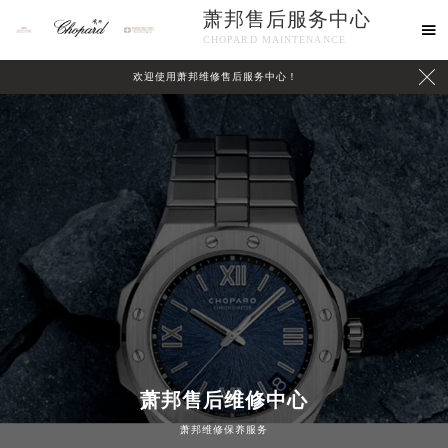
萧邦售后服务中心

CHOPARD MAINTENANCE

欢迎使用萧邦维修售后服务中心！
中心介绍
联系我们
2026年8月萧邦中国区售后服务网络优化升级公告
萧邦售后维修中心
2026年8月萧邦全国官方售后客户服务热线：400-885-0231
萧邦维修保养服务
萧邦官方全国统一服务热线400-885-0231，服务覆盖中国大陆、香港、澳门、台湾全部区域（非大陆需加拨“+86”）