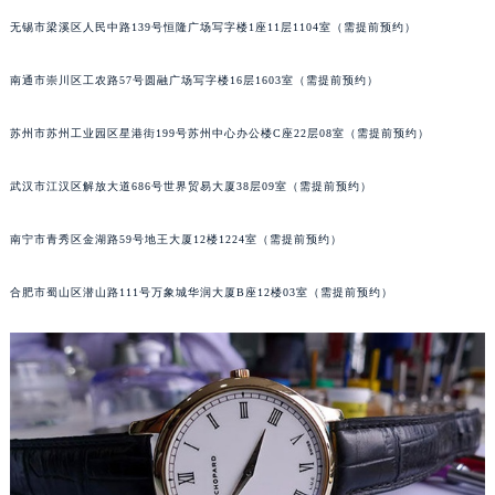
内蒙古自治区巴彦淖尔市临河区新华街萧邦售后服务中心（需提前预约）
无锡市梁溪区人民中路139号恒隆广场写字楼1座11层1104室（需提前预约）
内蒙古自治区包头市青山区幸福路甲3号王府井百货名表维修萧邦售后服务中心（需提前预约）
南通市崇川区工农路57号圆融广场写字楼16层1603室（需提前预约）
内蒙古自治区赤峰市红山区哈达街萧邦售后服务中心（需提前预约）
内蒙古自治区鄂尔多斯市东胜区伊金霍洛街萧邦售后服务中心（需提前预约）
苏州市苏州工业园区星港街199号苏州中心办公楼C座22层08室（需提前预约）
内蒙古自治区呼伦贝尔市海拉尔区中央街萧邦售后服务中心（需提前预约）
内蒙古自治区通辽市科尔沁区明仁大街萧邦售后服务中心（需提前预约）
武汉市江汉区解放大道686号世界贸易大厦38层09室（需提前预约）
内蒙古自治区乌海市海勃湾区人民南路萧邦售后服务中心（需提前预约）
内蒙古自治区乌兰察布市集宁区恩和大街萧邦售后服务中心（需提前预约）
南宁市青秀区金湖路59号地王大厦12楼1224室（需提前预约）
内蒙古自治区锡林郭勒盟市锡林浩特市光明街与额尔敦路交叉口萧邦售后服务中心（需提前预约）
合肥市蜀山区潜山路111号万象城华润大厦B座12楼03室（需提前预约）
内蒙古自治区兴安盟市乌兰浩特市兴安大街萧邦售后服务中心（需提前预约）
山西省大同市平城区迎宾街萧邦售后服务中心（需提前预约）
山西省晋城市城区黄华街萧邦售后服务中心（需提前预约）
山西省晋中市榆次区顺城街萧邦售后服务中心（需提前预约）
山西省临汾市尧都区解放路萧邦售后服务中心（需提前预约）
山西省吕梁市离石区永宁中路与建设街交叉口萧邦售后服务中心（需提前预约）
山西省朔州市朔城区怡西路与鄯阳西街交汇处萧邦售后服务中心（需提前预约）