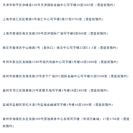
天津市和平区赤峰道136号天津国际金融中心写字楼26层2603室（需提前预约）
乌鲁木齐市天山区红山路26号时代广场（CCMALL）C座17层17-B（需提前预约）
温州市鹿城区锦绣路1067号置信广场10层1015室（需提前预约）
上海市徐汇区虹桥路3号港汇中心写字楼2座37层3705室（需提前预约）
哈尔滨市道里区友谊西路600号富力中心T2座写字楼29层03室（需提前预约）
大连市中山区人民路15号国际金融大厦7层G室（需提前预约）
上海市黄浦区南京东路299号宏伊国际广场写字楼8层806室（需提前预约）
佛山市禅城区季华五路57号万科金融中心C座12层1205室（需提前预约）
东莞市东城街道鸿福东路1号民盈国贸中心T1写字楼9层907室（需提前预约）
南京市秦淮区中山南路1号（新街口）南京中心写字楼22层C1-1室（需提前预约）
无锡市梁溪区人民中路139号恒隆广场写字楼1座11层1104室（需提前预约）
常州市新北区龙锦路1590号现代传媒中心写字楼5号楼10层1008室（需提前预约）
南通市崇川区工农路57号圆融广场写字楼16层1603室（需提前预约）
苏州市苏州工业园区星港街199号苏州中心办公楼C座22层08室（需提前预约）
徐州市鼓楼区淮海东路29号苏宁广场IFC国际金融中心写字楼35层3508室（需提前预约）
武汉市江汉区解放大道686号世界贸易大厦38层09室（需提前预约）
南宁市青秀区金湖路59号地王大厦12楼1224室（需提前预约）
扬州市邗江区国展路29号星耀天地写字楼1号楼18层1803室（需提前预约）
合肥市蜀山区潜山路111号万象城华润大厦B座12楼03室（需提前预约）
盐城市盐都区世纪大道5号盐城金融城写字楼1号楼16层1604室（需提前预约）
泉州市丰泽区宝洲路729号浦西万达中心写字楼A座7楼709室（需提前预约）
青岛市南区山东路6号华润大厦B座22层04室（需提前预约）
泰州市海陵区永定东路399号置地商务中心东塔写字楼（华润万象城）17层1706室（需提
烟台市芝罘区胜利路139号万达金融中心A座907室（需提前预约）
前预约）
长春市朝阳区西安大路727号中银大厦A座(旺进大厦)18层09室（需提前预约）