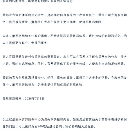
腕表的匹配度高，能够更好地保证腕表的正常运行。
广东省潮州市潮安区新风路与潮汕路交汇处萧邦售后服务中心（需提前预约）
广东省广州市天河区天河路230号万菱汇国际中心A塔7层704室萧邦售后服务中心（需提前预约）
萧邦官方售后体系的优化升级，是品牌对自身服务的一次全面提升。通过不断完善服务网
广东省广州市越秀区环市东路371-375号世界贸易中心大厦南塔15层1507室萧邦售后服务中心（需提前预约）
络、提升服务质量，萧邦为广大表主提供了更加优质、便捷的售后保障。
广东省河源市源城区越王大道萧邦售后服务中心（需提前预约）
未来，萧邦将继续关注客户需求，不断改进和完善售后体系。通过持续的创新和优化，为
广东省惠州市惠城区江北文昌一路7号华贸大厦1座30层3005室萧邦售后服务中心（需提前预约）
表主提供更加贴心、专业的服务。
广东省江门市蓬江区广场西路萧邦售后服务中心（需提前预约）
广东省揭阳市榕城进贤门步行街萧邦售后服务中心（需提前预约）
官方官网是获取萧邦售后信息的重要渠道。表主可以在官网上了解售后网点的分布、服务
广东省茂名市电白区水东街道迎宾大道萧邦售后服务中心（需提前预约）
内容、预约方式等信息。同时，官网还提供了客户服务热线，方便表主咨询和反馈问题。
广东省梅州市梅江区金燕大道萧邦售后服务中心（需提前预约）
萧邦的官方售后体系以其专业、规范、高效的服务，赢得了广大表主的信赖。在未来的发
广东省清远市清城区湖西路萧邦售后服务中心（需提前预约）
展中，萧邦将继续努力，为表主提供更加优质的售后体验。
广东省汕头市龙湖区长平路萧邦售后服务中心（需提前预约）
广东省汕尾市城区香洲街道园林社区翠园街萧邦售后服务中心（需提前预约）
最后更新时间：2026年7月5日
广东省韶关市武江区芙蓉新区与老城中心交汇处萧邦售后服务中心（需提前预约）
广东省深圳市罗湖区深南东路5001号华润大厦17层1701室萧邦售后服务中心（需提前预约）
广东省阳江市江城区东风一路萧邦售后服务中心（需提前预约）
以上就是
嘉兴萧邦服务中心
为您分享的精彩内容。如果您还有其他关于萧邦手表维护和保
养的问题，可以拨打页面400电话进行咨询，我们将竭诚为您服务。
广东省云浮市云城区金山路萧邦售后服务中心（需提前预约）