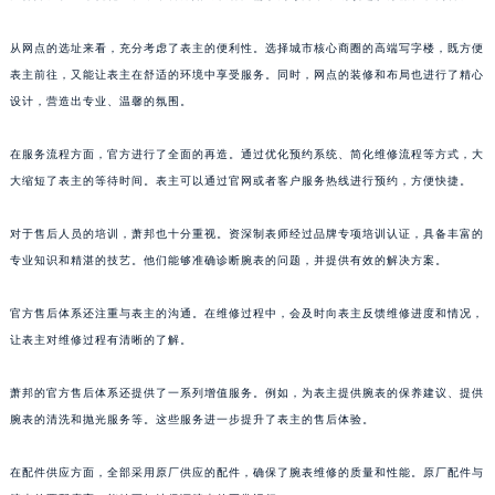
浙江省嘉兴市南湖区广益路705号嘉兴世界贸易中心A座13层1304室萧邦售后服务中心（需提前预约）
从网点的选址来看，充分考虑了表主的便利性。选择城市核心商圈的高端写字楼，既方便
浙江省金华市金东区东市南街777号金华万达广场4号楼22楼2209室萧邦售后服务中心（需提前预约）
表主前往，又能让表主在舒适的环境中享受服务。同时，网点的装修和布局也进行了精心
浙江省丽水市莲都区解放街萧邦售后服务中心（需提前预约）
设计，营造出专业、温馨的氛围。
浙江省宁波市江北区大闸南路500号来福士广场办公楼20层2009室萧邦售后服务中心（需提前预约）
浙江省衢州市柯城区上街萧邦售后服务中心（需提前预约）
在服务流程方面，官方进行了全面的再造。通过优化预约系统、简化维修流程等方式，大
浙江省绍兴市越城区胜利东路379号世茂天际中心写字楼8层805室萧邦售后服务中心（需提前预约）
大缩短了表主的等待时间。表主可以通过官网或者客户服务热线进行预约，方便快捷。
浙江省舟山市定海区解放东路萧邦售后服务中心（需提前预约）
对于售后人员的培训，萧邦也十分重视。资深制表师经过品牌专项培训认证，具备丰富的
澳门特别行政区大堂区议事亭前地（新马路）萧邦售后服务中心（需提前预约）
专业知识和精湛的技艺。他们能够准确诊断腕表的问题，并提供有效的解决方案。
澳门特别行政区风顺堂区南湾大马路萧邦售后服务中心（需提前预约）
澳门特别行政区花地玛堂区关闸广场萧邦售后服务中心（需提前预约）
官方售后体系还注重与表主的沟通。在维修过程中，会及时向表主反馈维修进度和情况，
澳门特别行政区花王堂区大三巴商圈萧邦售后服务中心（需提前预约）
让表主对维修过程有清晰的了解。
澳门特别行政区嘉模堂区官也街萧邦售后服务中心（需提前预约）
澳门省路氹城市金光大道萧邦售后服务中心（需提前预约）
萧邦的官方售后体系还提供了一系列增值服务。例如，为表主提供腕表的保养建议、提供
腕表的清洗和抛光服务等。这些服务进一步提升了表主的售后体验。
澳门特别行政区望德堂区塔石广场萧邦售后服务中心（需提前预约）
福建省福州市鼓楼区五四路128-1号恒力城写字楼15层03室萧邦售后服务中心（需提前预约）
在配件供应方面，全部采用原厂供应的配件，确保了腕表维修的质量和性能。原厂配件与
福建省厦门市思明区湖滨东路95号万象城华润大厦B座11层1104室萧邦售后服务中心（需提前预约）