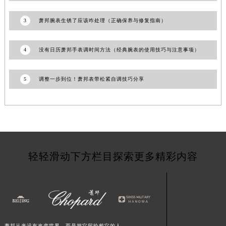
甘肃省天水市秦州区民主路萧邦售后服务中心（需提前预约）
3
萧邦腕表生锈了应该咋处理（正确保养与修复指南）
甘肃省武威市凉州区迎宾路萧邦售后服务中心（需提前预约）
甘肃省张掖市甘州区民乐北路萧邦售后服务中心（需提前预约）
4
没有日历萧邦手表调时间方法（经典腕表的使用技巧与注意事项）
宁夏回族自治区固原市原州区文化街萧邦售后服务中心（需提前预约）
宁夏回族自治区石嘴山市大武口区贺兰山路萧邦售后服务中心（需提前预约）
5
调整一步到位！萧邦表带松紧自调技巧分享
宁夏回族自治区吴忠市利通区开元大道萧邦售后服务中心（需提前预约）
宁夏回族自治区银川市兴庆区新华东路97号新百中心C馆一层C1-18号商铺萧邦售后服务中心（需提前预约）
宁夏回族自治区中卫市沙坡头区鼓楼东街萧邦售后服务中心（需提前预约）
青海省果洛藏族自治州玛沁县团结路萧邦售后服务中心（需提前预约）
青海省海北藏族自治州海晏县将军路萧邦售后服务中心（需提前预约）
青海省海东市乐都区滨河路萧邦售后服务中心（需提前预约）
轻轻滑动下方栏目探索更多精彩内容
青海省海南藏族自治州共和县青海湖大街萧邦售后服务中心（需提前预约）
青海省海西蒙古族藏族自治州德令哈市柴达木路萧邦售后服务中心（需提前预约）
青海省黄南藏族自治州同仁市德合隆路萧邦售后服务中心（需提前预约）
青海省西宁市城西区海湖新区西关大道萧邦售后服务中心（需提前预约）
青海省玉树藏族自治州结古镇胜利路萧邦售后服务中心（需提前预约）
萧邦从来没有改变世界，而是把它留给戴它的人。