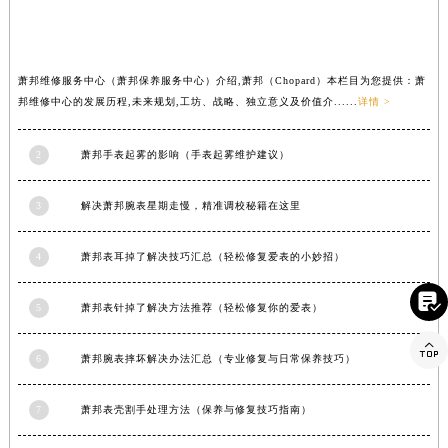
湖北省荆门市东宝中天街步行街萧邦售后服务中心（需提前预约）
湖北省荆州市荆州区荆中路萧邦售后服务中心（需提前预约）
湖北省十堰市茅箭区人民北路萧邦售后服务中心（需提前预约）
萧邦维修服务中心（萧邦保养服务中心）介绍,萧邦（Chopard）本栏目为您提供：萧
邦维修中心的发展历程,未来规划,工坊、战略、独立意义及价值介......
详情 >
湖北省随州市曾都区青年路萧邦售后服务中心（需提前预约）
湖北省咸宁市咸安区长安大道萧邦售后服务中心（需提前预约）
2
萧邦手表起雾的影响（手表起雾维护建议）
湖北省襄阳市樊城区长虹路与人民路交叉口萧邦售后服务中心（需提前预约）
湖北省孝感市孝南区复兴大道萧邦售后服务中心（需提前预约）
3
解决萧邦腕表星期走慢，精准调校秘籍在这里
湖北省宜昌市西陵区夷陵大道与港窑路萧邦售后服务中心（需提前预约）
湖南省常德市武陵区人民路萧邦售后服务中心（需提前预约）
4
萧邦表耳掉了解决技巧汇总（轻松修复爱表的小妙招）
湖南省郴州市北湖区国庆北路萧邦售后服务中心（需提前预约）

湖南省衡阳市雁峰区解放路萧邦售后服务中心（需提前预约）
5
萧邦表针掉了解决方法推荐（轻松修复你的爱表）
湖南省怀化市鹤城区迎丰中路萧邦售后服务中心（需提前预约）

湖南省娄底市娄星区长青街萧邦售后服务中心（需提前预约）
6
萧邦腕表摔坏解决办法汇总（专业修复与日常保养技巧）
湖南省邵阳市双清区东风路萧邦售后服务中心（需提前预约）
7
萧邦表壳割手处理方法（保养与修复技巧指南）
湖南省湘潭市雨湖区莲城大道萧邦售后服务中心（需提前预约）
湖南省益阳市赫山区桃花仑路萧邦售后服务中心（需提前预约）