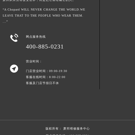
陕西省安康市汉滨区金州路萧邦售后服务中心（需提前预约）
“A Chopard WILL NEVER CHANGE THE WORLD.WE
陕西省宝鸡市渭滨区经二路萧邦售后服务中心（需提前预约）
LEAVE THAT TO THE PEOPLE WHO WEAR THEM.
...”
陕西省汉中市汉台区北大街萧邦售后服务中心（需提前预约）
陕西省商洛市商州区州城街萧邦售后服务中心（需提前预约）

网点服务热线
陕西省铜川市王益区红旗街萧邦售后服务中心（需提前预约）
400-885-0231
陕西省渭南市临渭区东风大街萧邦售后服务中心（需提前预约）
陕西省咸阳市秦都区沣西新城统一西路与白马河路交汇处萧邦售后服务中心（需提前预约）
营业时间：
陕西省延安市宝塔区中心街萧邦售后服务中心（需提前预约）

门店营业时间：09:00-19:30
陕西省榆林市榆阳区长兴路萧邦售后服务中心（需提前预约）
客服在线时间：8:00-22:00
新疆维吾尔自治区阿克苏市东大街萧邦售后服务中心（需提前预约）
客服及门店节假日不休
新疆维吾尔自治区阿拉尔市胜利大道萧邦售后服务中心（需提前预约）
新疆维吾尔自治区阿拉山口市友好路萧邦售后服务中心（需提前预约）
新疆维吾尔自治区阿勒泰市解放路萧邦售后服务中心（需提前预约）
新疆维吾尔自治区阿图什市光明路萧邦售后服务中心（需提前预约）
新疆维吾尔自治区白杨市军垦路萧邦售后服务中心（需提前预约）
版权所有：
萧邦维修服务中心
新疆维吾尔自治区北屯市团结路萧邦售后服务中心（需提前预约）