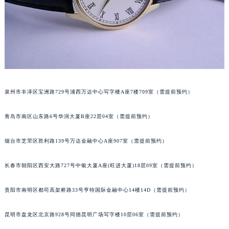
山西省忻州市忻府区和平东街与七一南路交叉口萧邦售后服务中心（需提前预约）
山西省阳泉市郊区平阳东街与新城大道交叉口萧邦售后服务中心（需提前预约）
山西省运城市盐湖区河东街萧邦售后服务中心（需提前预约）
山西省长治市潞州区英雄中路萧邦售后服务中心（需提前预约）
山西省太原市迎泽区迎泽街道解放路15号亨得利名表维修授权店3楼萧邦售后服务中心（需提前预约）
天津市和平区赤峰道136号天津国际金融中心26层2603室萧邦售后服务中心（需提前预约）
泉州市丰泽区宝洲路729号浦西万达中心写字楼A座7楼709室（需提前预约）
安徽省安庆市迎江区人民路萧邦售后服务中心（需提前预约）
安徽省蚌埠市蚌山区淮河路萧邦售后服务中心（需提前预约）
青岛市南区山东路6号华润大厦B座22层04室（需提前预约）
安徽省亳州市谯城区魏武大道萧邦售后服务中心（需提前预约）
安徽省池州市贵池区长江路萧邦售后服务中心（需提前预约）
烟台市芝罘区胜利路139号万达金融中心A座907室（需提前预约）
安徽省滁州市琅琊区南谯北路萧邦售后服务中心（需提前预约）
长春市朝阳区西安大路727号中银大厦A座(旺进大厦)18层09室（需提前预约）
安徽省阜阳市颍州区颍州北路萧邦售后服务中心（需提前预约）
安徽省淮北市相山区淮海路萧邦售后服务中心（需提前预约）
贵阳市南明区都司高架桥路33号亨特国际金融中心14楼14D（需提前预约）
安徽省淮南市田家庵区国庆中路萧邦售后服务中心（需提前预约）
安徽省黄山市屯溪区黄山西路萧邦售后服务中心（需提前预约）
昆明市盘龙区北京路928号同德昆明广场写字楼10层06室（需提前预约）
安徽省六安市金安区解放中路萧邦售后服务中心（需提前预约）