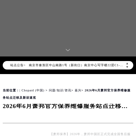
2026年8月萧邦售后服务中心最新网点地址：
北京市朝阳区建国门外大街甲6号华熙国际中心写字楼D座11层1102室（北京总部）（需提前预约）
北京市东城区东长安街1号东方广场写字楼W3座6层602室（需提前预约）
天津市和平区赤峰道136号天津国际金融中心写字楼26层2603室（需提前预约）
上海市徐汇区虹桥路3号港汇中心写字楼2座37层3705室（需提前预约）
上海市黄浦区南京东路299号宏伊国际广场写字楼8层806室（需提前预约）
南京市秦淮区中山南路1号（新街口）南京中心写字楼22层C1-1室（需提前预约）
▲
站点公告>
常州市新北区龙锦路1590号现代传媒中心写字楼5号楼10层1008室（需提前预约）
▼
徐州市鼓楼区淮海东路29号苏宁广场IFC国际金融中心写字楼35层3508室（需提前预约）
扬州市邗江区国展路29号星耀天地写字楼1号楼18层1803室（需提前预约）
当前位置：
| Chopard (中国)
>
问题/知识/资讯
>
嘉兴
> 2026年6月萧邦官方保养维修服
盐城市盐都区世纪大道5号盐城金融城写字楼1号楼16层1604室（需提前预约）
务站点迁移及新设速览
泰州市海陵区永定东路399号置地商务中心东塔写字楼（华润万象城）17层1706室（需提前预约）
2026年6月萧邦官方保养维修服务站点迁移及新设速览
宁波市江北区大闸南路500号来福士广场办公楼20层2009室（需提前预约）
杭州市上城区钱江路1366号华润大厦写字楼A座5层503-5室（需提前预约）
金华市金东区东市南街777号金华万达广场写字楼4号楼22层2209室（需提前预约）
绍兴市越城区胜利东路379号世茂天际中心写字楼8层805室（需提前预约）
【萧邦保养】2026年，萧邦中国区正式完成全国售后服