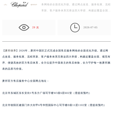
务网络的全面优化升级。通过网点改造、服务拓展、流程
嘉兴市南湖区广益路705号嘉兴世界贸易中心写字楼A座13层1304室（需提前预约）
革新、客户服务体系完善这四大举措，构建起覆盖全国、
南昌市红谷滩新区红谷中大道998号绿地双子塔（中央广场）A1座办公楼14层07室（需提前预约）
规范有序、便捷高效的官方售后体系，全方位提升中国
济南市历下区经十路11111号华润中心写字楼（万象城）15层1508室（需提前预约）
表…

广州市天河区天河路230号万菱汇国际中心写字楼A塔7层704室（需提前预约）
29 次
2026-07-05
广州市越秀区环市东路371-375号世界贸易中心大厦南塔写字楼15层07室（需提前预约）
深圳市罗湖区深南东路5001号华润大厦写字楼17层1701室（需提前预约）
惠州市惠城区江北文昌一路7号华贸大厦写字楼1座30层05室（需提前预约）
【
萧邦保养
】2026年，萧邦中国区正式完成全国售后服务网络的全面优化升级。通过网
厦门市思明区湖滨东路95号华润大厦写字楼B座11层1104室（需提前预约）
点改造、服务拓展、流程革新、客户服务体系完善这四大举措，构建起覆盖全国、规范有
福州市鼓楼区五四路128-1号恒力城写字楼15层03室（需提前预约）
序、便捷高效的官方售后体系，全方位提升中国表主的售后体验，全力守护每一枚萧邦腕
成都市锦江区人民东路6号SAC东原中心写字楼24层2406B室（需提前预约）
表的品质与价值。
重庆市江北区观音桥步行街2号融恒时代广场写字楼9层902室（需提前预约）
萧邦官方售后服务中心全国网点地址：
长沙市芙蓉区定王台街道建湘路393号世茂环球金融中心写字楼（芙蓉广场）10层13室（需提前预约）
郑州市二七区铭功路10号华润大厦写字楼29层2905室（需提前预约）
北京市东城区东长安街1号东方广场写字楼W3座6层602室（需提前预约）
太原市迎泽区解放路15号亨得利名表服务中心（品牌授权店）3层整层（需提前预约）
沈阳市沈河区中街路137号亨得利名表服务中心（品牌授权店）1层整层（需提前预约）
北京市朝阳区建国门外大街甲6号华熙国际中心写字楼D座11层1102室（需提前预约）
沈阳市沈河区中街路83号亨得利名表服务中心（品牌授权店）1层整层（需提前预约）