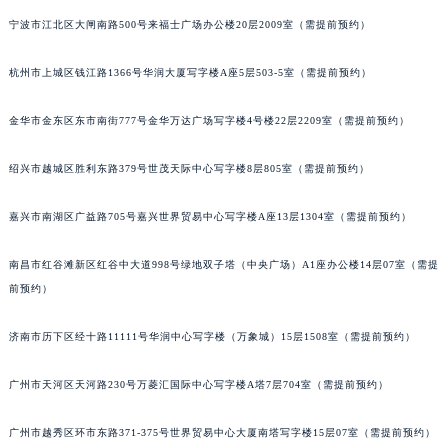
贵阳市南明区都司高架桥路33号亨特国际金融中心14楼14D（需提前预约）
宁波市江北区大闸南路500号来福士广场办公楼20层2009室（需提前预约）
昆明市盘龙区北京路928号同德昆明广场写字楼10层06室（需提前预约）
杭州市上城区钱江路1366号华润大厦写字楼A座5层503-5室（需提前预约）
石家庄市长安区中山东路39号勒泰中心写字楼B座13层07室（需提前预约）
西安市碑林区南关正街88号华侨城长安国际中心E座6楼10室（需提前预约）
金华市金东区东市南街777号金华万达广场写字楼4号楼22层2209室（需提前预约）
海口市龙华区金贸东路5号海口华润大厦B座17层1707室（需提前预约）
唐山市路南区新华东道100号万达广场写字楼A座10层1002室（需提前预约）
绍兴市越城区胜利东路379号世茂天际中心写字楼8层805室（需提前预约）
台州市椒江区东海大道1800号腾达中心东1幢20楼2002室（需提前预约）
内蒙古自治区呼和浩特市玉泉区大学西街70号华润万象城写字楼（鄂尔多斯大厦）23层2326室（需提前预约）
嘉兴市南湖区广益路705号嘉兴世界贸易中心写字楼A座13层1304室（需提前预约）
甘肃省兰州市七里河区西津西路16号兰州中心写字楼21层2102室（需提前预约）
南昌市红谷滩新区红谷中大道998号绿地双子塔（中央广场）A1座办公楼14层07室（需提
重庆市解放碑渝中区民权路28号英利国际金融中心写字楼20层01室（需提前预约）
前预约）
黑龙江省大庆市萨尔图区会战大街萧邦售后服务中心（需提前预约）
黑龙江省鹤岗市向阳区红军路萧邦售后服务中心（需提前预约）
济南市历下区经十路11111号华润中心写字楼（万象城）15层1508室（需提前预约）
黑龙江省黑河市爱辉区中央街萧邦售后服务中心（需提前预约）
黑龙江省鸡西市鸡冠区红军路萧邦售后服务中心（需提前预约）
广州市天河区天河路230号万菱汇国际中心写字楼A塔7层704室（需提前预约）
黑龙江省佳木斯市向阳区长安路萧邦售后服务中心（需提前预约）
广州市越秀区环市东路371-375号世界贸易中心大厦南塔写字楼15层07室（需提前预约）
黑龙江省牡丹江市东安区太平路萧邦售后服务中心（需提前预约）