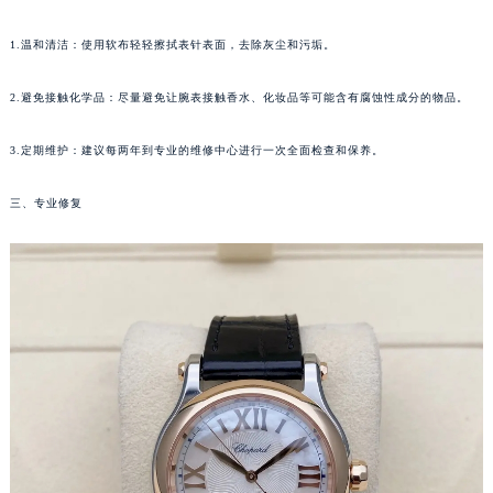
沈阳市沈河区中街路83号亨得利名表服务中心（品牌授权店）1层整层（需提前预约）
乌鲁木齐市天山区红山路26号时代广场（CCMALL）C座17层17-B（需提前预约）
1.温和清洁：使用软布轻轻擦拭表针表面，去除灰尘和污垢。
温州市鹿城区锦绣路1067号置信广场10层1015室（需提前预约）
2.避免接触化学品：尽量避免让腕表接触香水、化妆品等可能含有腐蚀性成分的物品。
哈尔滨市道里区友谊西路600号富力中心T2座写字楼29层03室（需提前预约）
大连市中山区人民路15号国际金融大厦7层G室（需提前预约）
3.定期维护：建议每两年到专业的维修中心进行一次全面检查和保养。
佛山市禅城区季华五路57号万科金融中心C座12层1205室（需提前预约）
东莞市东城街道鸿福东路1号民盈国贸中心T1写字楼9层907室（需提前预约）
三、专业修复
无锡市梁溪区人民中路139号恒隆广场写字楼1座11层1104室（需提前预约）
南通市崇川区工农路57号圆融广场写字楼16层1603室（需提前预约）
苏州市苏州工业园区星港街199号苏州中心办公楼C座22层08室（需提前预约）
武汉市江汉区解放大道686号世界贸易大厦38层09室（需提前预约）
南宁市青秀区金湖路59号地王大厦12楼1224室（需提前预约）
合肥市蜀山区潜山路111号万象城华润大厦B座12楼03室（需提前预约）
泉州市丰泽区宝洲路729号浦西万达中心写字楼A座7楼709室（需提前预约）
青岛市南区山东路6号华润大厦B座22层04室（需提前预约）
烟台市芝罘区胜利路139号万达金融中心A座907室（需提前预约）