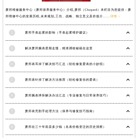
安徽省六安市金安区解放中路萧邦售后服务中心（需提前预约）
萧邦维修服务中心（萧邦保养服务中心）介绍,萧邦（Chopard）本栏目为您提供：萧
安徽省马鞍山市雨山区湖南西路萧邦售后服务中心（需提前预约）
邦维修中心的发展历程,未来规划,工坊、战略、独立意义及价值介......
详情 >
安徽省宿州市埇桥区人民中路萧邦售后服务中心（需提前预约）
安徽省铜陵市铜官区石城大道萧邦售后服务中心（需提前预约）
2
萧邦手表起雾的影响（手表起雾维护建议）
安徽省芜湖市镜湖区中山路步行街萧邦售后服务中心（需提前预约）
安徽省宣城市宣州区叠嶂西路萧邦售后服务中心（需提前预约）
3
解决萧邦腕表星期走慢，精准调校秘籍在这里
福建省龙岩市新罗区九一南路萧邦售后服务中心（需提前预约）
福建省南平市建阳区人民西路萧邦售后服务中心（需提前预约）
4
萧邦表耳掉了解决技巧汇总（轻松修复爱表的小妙招）
福建省宁德市蕉城区天湖东路萧邦售后服务中心（需提前预约）
5
萧邦表针掉了解决方法推荐（轻松修复你的爱表）
福建省莆田市城厢区霞林街道荔华东大道萧邦售后服务中心（需提前预约）
福建省三明市三元区东乾二路萧邦售后服务中心（需提前预约）
6
萧邦腕表摔坏解决办法汇总（专业修复与日常保养技巧）
福建省漳州市龙文区步港路萧邦售后服务中心（需提前预约）
江苏省常州市新北区龙锦路1590号现代传媒中心5号楼10层1008室萧邦售后服务中心（需提前预约）
7
萧邦表壳割手处理方法（保养与修复技巧指南）
江苏省淮安市清江浦区淮海北路萧邦售后服务中心（需提前预约）
江苏省连云港市海州区通灌北路萧邦售后服务中心（需提前预约）
8
萧邦在三十年前卖多少钱（名表价格变迁的历史洞察）
江苏省南京市秦淮区中山南路1号南京中心22层22-C1-C3室萧邦售后服务中心（需提前预约）