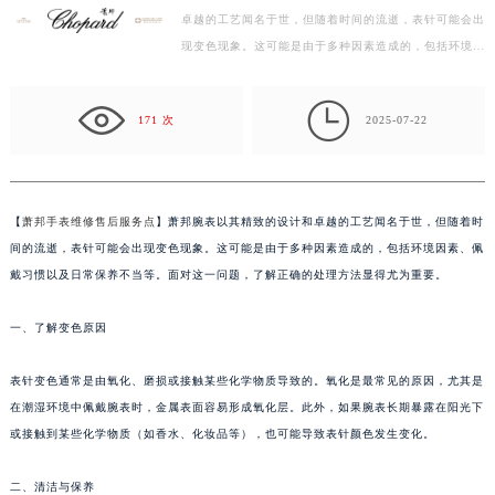
绍兴市越城区胜利东路379号世茂天际中心写字楼8层805室（需提前预约）
卓越的工艺闻名于世，但随着时间的流逝，表针可能会出
嘉兴市南湖区广益路705号嘉兴世界贸易中心写字楼A座13层1304室（需提前预约）
现变色现象。这可能是由于多种因素造成的，包括环境因
南昌市红谷滩新区红谷中大道998号绿地双子塔（中央广场）A1座办公楼14层07室（需提前预约）
素、佩戴习惯以及日常保养不当等。面对这一问题，了…
济南市历下区经十路11111号华润中心写字楼（万象城）15层1508室（需提前预约）

171 次
2025-07-22
广州市天河区天河路230号万菱汇国际中心写字楼A塔7层704室（需提前预约）
广州市越秀区环市东路371-375号世界贸易中心大厦南塔写字楼15层07室（需提前预约）
深圳市罗湖区深南东路5001号华润大厦写字楼17层1701室（需提前预约）
【
萧邦手表维修售后服务点
】萧邦腕表以其精致的设计和卓越的工艺闻名于世，但随着时
惠州市惠城区江北文昌一路7号华贸大厦写字楼1座30层05室（需提前预约）
间的流逝，表针可能会出现变色现象。这可能是由于多种因素造成的，包括环境因素、佩
厦门市思明区湖滨东路95号华润大厦写字楼B座11层1104室（需提前预约）
戴习惯以及日常保养不当等。面对这一问题，了解正确的处理方法显得尤为重要。
福州市鼓楼区五四路128-1号恒力城写字楼15层03室（需提前预约）
成都市锦江区人民东路6号SAC东原中心写字楼24层2406B室（需提前预约）
一、了解变色原因
重庆市江北区观音桥步行街2号融恒时代广场写字楼9层902室（需提前预约）
长沙市芙蓉区定王台街道建湘路393号世茂环球金融中心写字楼（芙蓉广场）10层13室（需提前预约）
表针变色通常是由氧化、磨损或接触某些化学物质导致的。氧化是最常见的原因，尤其是
在潮湿环境中佩戴腕表时，金属表面容易形成氧化层。此外，如果腕表长期暴露在阳光下
郑州市二七区铭功路10号华润大厦写字楼29层2905室（需提前预约）
或接触到某些化学物质（如香水、化妆品等），也可能导致表针颜色发生变化。
太原市迎泽区解放路15号亨得利名表服务中心（品牌授权店）3层整层（需提前预约）
沈阳市沈河区中街路137号亨得利名表服务中心（品牌授权店）1层整层（需提前预约）
二、清洁与保养