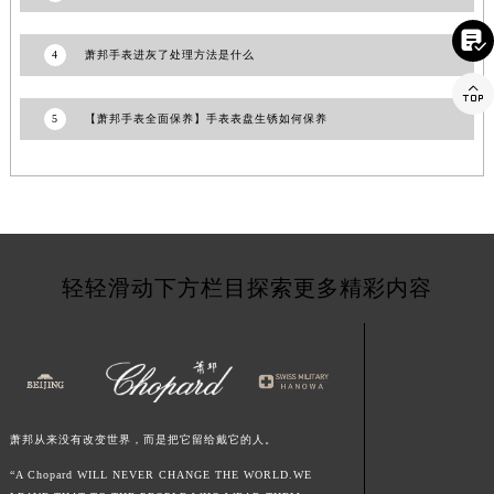
江西省鹰潭市月湖区胜利东路萧邦售后服务中心（需提前预约）

山东省德州市德城区东风中路萧邦售后服务中心（需提前预约）
4
萧邦手表进灰了处理方法是什么
山东省东营市东营区济南路萧邦售后服务中心（需提前预约）

山东省济南市历下区经十路11111号华润中心写字楼（万象城）15层1508室萧邦售后服务中心（需提前预约）
5
【萧邦手表全面保养】手表表盘生锈如何保养
山东省济宁市任城区太白楼路萧邦售后服务中心（需提前预约）
山东省莱芜市文化南路8号银座商城名表维修一楼名表维修萧邦售后服务中心（需提前预约）
山东省临沂市兰山区解放路萧邦售后服务中心（需提前预约）
山东省日照市东港区烟台路萧邦售后服务中心（需提前预约）
山东省泰安市泰山区财源街道泰山大街萧邦售后服务中心（需提前预约）
轻轻滑动下方栏目探索更多精彩内容
山东省威海市环翠区新威海路89号振华商厦一楼名表维修萧邦售后服务中心（需提前预约）
山东省潍坊市奎文区东风东街萧邦售后服务中心（需提前预约）
山东省枣庄市滕州市北辛路与善国路交叉口萧邦售后服务中心（需提前预约）
山东省淄博市张店区金晶大道萧邦售后服务中心（需提前预约）
上海市黄浦区南京东路299号宏伊国际广场写字楼8层806室萧邦售后服务中心（需提前预约）
萧邦从来没有改变世界，而是把它留给戴它的人。
上海市徐汇区虹桥路3号港汇中心2座37层3705室萧邦售后服务中心（需提前预约）
浙江省杭州市上城区钱江路1366号华润大厦A座5层503-5室萧邦售后服务中心（需提前预约）
“A Chopard WILL NEVER CHANGE THE WORLD.WE