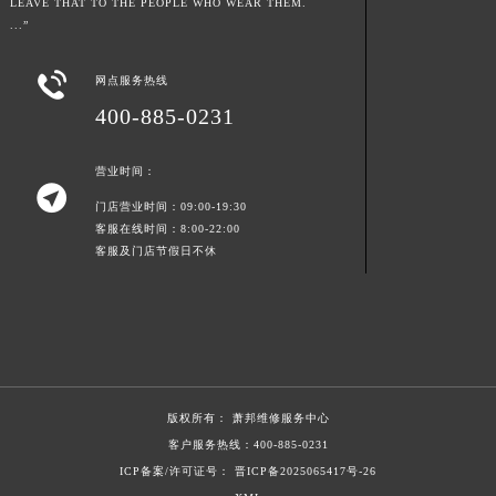
LEAVE THAT TO THE PEOPLE WHO WEAR THEM.
浙江省湖州市吴兴区劳动路萧邦售后服务中心（需提前预约）
...”
浙江省嘉兴市南湖区广益路705号嘉兴世界贸易中心A座13层1304室萧邦售后服务中心（需提前预约）
浙江省金华市金东区东市南街777号金华万达广场4号楼22楼2209室萧邦售后服务中心（需提前预约）

网点服务热线
浙江省丽水市莲都区解放街萧邦售后服务中心（需提前预约）
400-885-0231
浙江省宁波市江北区大闸南路500号来福士广场办公楼20层2009室萧邦售后服务中心（需提前预约）
浙江省衢州市柯城区上街萧邦售后服务中心（需提前预约）
营业时间：

浙江省绍兴市越城区胜利东路379号世茂天际中心写字楼8层805室萧邦售后服务中心（需提前预约）
门店营业时间：09:00-19:30
浙江省舟山市定海区解放东路萧邦售后服务中心（需提前预约）
客服在线时间：8:00-22:00
客服及门店节假日不休
澳门特别行政区大堂区议事亭前地（新马路）萧邦售后服务中心（需提前预约）
澳门特别行政区风顺堂区南湾大马路萧邦售后服务中心（需提前预约）
澳门特别行政区花地玛堂区关闸广场萧邦售后服务中心（需提前预约）
澳门特别行政区花王堂区大三巴商圈萧邦售后服务中心（需提前预约）
澳门特别行政区嘉模堂区官也街萧邦售后服务中心（需提前预约）
澳门省路氹城市金光大道萧邦售后服务中心（需提前预约）
版权所有：
萧邦维修服务中心
澳门特别行政区望德堂区塔石广场萧邦售后服务中心（需提前预约）
客户服务热线：
400-885-0231
ICP备案/许可证号： 晋ICP备2025065417号-26
福建省福州市鼓楼区五四路128-1号恒力城写字楼15层03室萧邦售后服务中心（需提前预约）