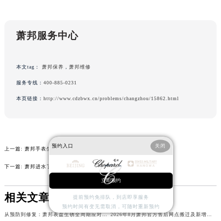
辽宁省本溪市平山区胜利路萧邦售后服务中心（需提前预约）
辽宁省朝阳市双塔区新华路萧邦售后服务中心（需提前预约）
辽宁省丹东市振兴区七经街萧邦售后服务中心（需提前预约）
萧邦服务中心
辽宁省抚顺市新抚区东一路萧邦售后服务中心（需提前预约）
辽宁省阜新市海州区解放大街萧邦售后服务中心（需提前预约）
本文tag：
萧邦保养
，
萧邦维修
辽宁省葫芦岛市连山区中央路萧邦售后服务中心（需提前预约）
服务专线：
400-885-0231
辽宁省锦州市古塔区中央大街萧邦售后服务中心（需提前预约）
本页链接：
http://www.cdzbwx.cn/problems/changzhou/15862.html
辽宁省辽阳市白塔区新运大街萧邦售后服务中心（需提前预约）
辽宁省盘锦市兴隆台区石油大街萧邦售后服务中心（需提前预约）
辽宁省铁岭市银州区南马路萧邦售后服务中心（需提前预约）
辽宁省营口市站前区市府路与渤海大街交叉口萧邦售后服务中心（需提前预约）
预约入口
关闭
上一篇:
萧邦手表生锈了处理办法大全
辽宁省沈阳市沈河区中街路137号亨得利名表维修授权店1楼萧邦售后服务中心（需提前预约）
下一篇:
萧邦进水了处理方法推荐
辽宁省沈阳市沈河区中街路83号亨得利名表维修授权店1楼萧邦售后服务中心（需提前预约）
立即预约
北京市朝阳区建国门外大街甲6号华熙国际中心D座11层1102室萧邦售后服务中心（北京总部）（需提前预约）
相关文章
提前预约免排队，到店即享服务
北京市东城区东长安街1号王府井东方广场W3座6层602室萧邦售后服务中心（需提前预约）
预约时间有变无需取消，可随时重新预约
河北省保定市竞秀区朝阳北大街北国先天下萧邦售后服务中心（需提前预约）
从预防到修复：萧邦表盘生锈全周期应对策略
2026年8月萧邦官方售后网点搬迁及新增完整告知书