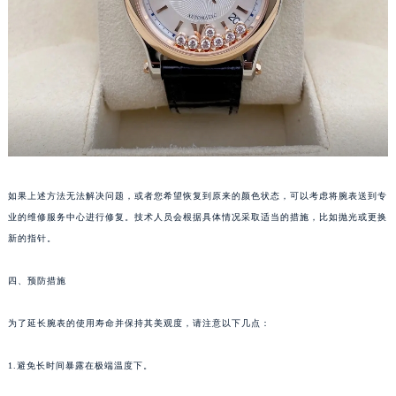
长春市朝阳区西安大路727号中银大厦A座(旺进大厦)18层09室（需提前预约）
贵阳市南明区都司高架桥路33号亨特国际金融中心14楼14D（需提前预约）
昆明市盘龙区北京路928号同德昆明广场写字楼10层06室（需提前预约）
石家庄市长安区中山东路39号勒泰中心写字楼B座13层07室（需提前预约）
西安市碑林区南关正街88号华侨城长安国际中心E座6楼10室（需提前预约）
海口市龙华区金贸东路5号海口华润大厦B座17层1707室（需提前预约）
唐山市路南区新华东道100号万达广场写字楼A座10层1002室（需提前预约）
台州市椒江区东海大道1800号腾达中心东1幢20楼2002室（需提前预约）
如果上述方法无法解决问题，或者您希望恢复到原来的颜色状态，可以考虑将腕表送到专
内蒙古自治区呼和浩特市玉泉区大学西街70号华润万象城写字楼（鄂尔多斯大厦）23层2326室（需提前预约）
业的维修服务中心进行修复。技术人员会根据具体情况采取适当的措施，比如抛光或更换
甘肃省兰州市七里河区西津西路16号兰州中心写字楼21层2102室（需提前预约）
新的指针。
重庆市解放碑渝中区民权路28号英利国际金融中心写字楼20层01室（需提前预约）
黑龙江省大庆市萨尔图区会战大街萧邦售后服务中心（需提前预约）
四、预防措施
黑龙江省鹤岗市向阳区红军路萧邦售后服务中心（需提前预约）
为了延长腕表的使用寿命并保持其美观度，请注意以下几点：
黑龙江省黑河市爱辉区中央街萧邦售后服务中心（需提前预约）
黑龙江省鸡西市鸡冠区红军路萧邦售后服务中心（需提前预约）
1.避免长时间暴露在极端温度下。
黑龙江省佳木斯市向阳区长安路萧邦售后服务中心（需提前预约）