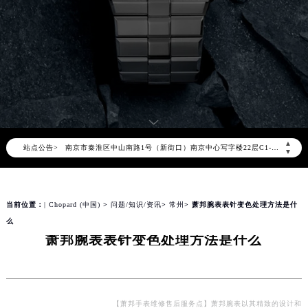
萧邦官方全国统一服务热线400-885-0231，服务覆盖中国大陆、香港、澳门、台湾全部区域（非大陆需加拨“+86”）
2026年8月萧邦售后服务中心最新网点地址：
北京市朝阳区建国门外大街甲6号华熙国际中心写字楼D座11层1102室（北京总部）（需提前预约）
北京市东城区东长安街1号东方广场写字楼W3座6层602室（需提前预约）
天津市和平区赤峰道136号天津国际金融中心写字楼26层2603室（需提前预约）
上海市徐汇区虹桥路3号港汇中心写字楼2座37层3705室（需提前预约）
上海市黄浦区南京东路299号宏伊国际广场写字楼8层806室（需提前预约）
南京市秦淮区中山南路1号（新街口）南京中心写字楼22层C1-1室（需提前预约）
▲
站点公告>
▼
常州市新北区龙锦路1590号现代传媒中心写字楼5号楼10层1008室（需提前预约）
徐州市鼓楼区淮海东路29号苏宁广场IFC国际金融中心写字楼35层3508室（需提前预约）
扬州市邗江区国展路29号星耀天地写字楼1号楼18层1803室（需提前预约）
当前位置：
| Chopard (中国)
>
问题/知识/资讯
>
常州
> 萧邦腕表表针变色处理方法是什
盐城市盐都区世纪大道5号盐城金融城写字楼1号楼16层1604室（需提前预约）
么
萧邦腕表表针变色处理方法是什么
泰州市海陵区永定东路399号置地商务中心东塔写字楼（华润万象城）17层1706室（需提前预约）
宁波市江北区大闸南路500号来福士广场办公楼20层2009室（需提前预约）
杭州市上城区钱江路1366号华润大厦写字楼A座5层503-5室（需提前预约）
金华市金东区东市南街777号金华万达广场写字楼4号楼22层2209室（需提前预约）
【萧邦手表维修售后服务点】萧邦腕表以其精致的设计和