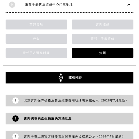
江苏省宿迁市宿城区西湖路萧邦售后服务中心（需提前预约）
9
萧邦手表售后维修中心门店地址
江苏省泰州市海陵区永定东路399号置地商务中心东塔（华润万象城）17层1706室萧邦售后服务中心（需提前预约）
江苏省徐州市鼓楼区淮海东路29号苏宁广场IFC国际金融中心35层3508室萧邦售后服务中心（需提前预约）
萧邦售后
萧邦维修
江苏省盐城市盐都区世纪大道5号盐城金融城写字楼1号楼16层1604室萧邦售后服务中心（需提前预约）
江苏省扬州市邗江区国展路29号星耀天地写字楼1号楼18层1803室萧邦售后服务中心（需提前预约）
包头
萧邦，手表维修
江苏省镇江市京口区中山东路萧邦售后服务中心（需提前预约）
萧邦手表调整时间
沧州
江西省抚州市临川区赣东大道萧邦售后服务中心（需提前预约）
江西省赣州市章贡区文清路萧邦售后服务中心（需提前预约）
江西省吉安市吉州区井冈山大道萧邦售后服务中心（需提前预约）
随机推荐
江西省景德镇市珠山区珠山中路萧邦售后服务中心（需提前预约）
江西省九江市浔阳区浔阳路萧邦售后服务中心（需提前预约）
江西省南昌市红谷滩新区红谷中大道998号绿地双子塔（中央广场）A1座办公楼14层1407室萧邦售后服务中心（需提前预约）
1
北京萧邦保养价格及售后维修费用明细表权威公示（2026年7月最新）
江西省萍乡市安源区萍安北大道与康庄路交叉口萧邦售后服务中心（需提前预约）
江西省上饶市信州区滨江西路萧邦售后服务中心（需提前预约）
2
萧邦腕表表盘生锈解决方法汇总
江西省新余市渝水区北湖西路萧邦售后服务中心（需提前预约）
江西省宜春市袁州区中山中路萧邦售后服务中心（需提前预约）
3
萧邦手表上海官方维修售后保养服务点权威公示（2026年7月最新）