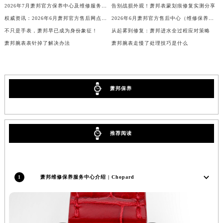
内蒙古自治区阿拉善盟市左旗土尔扈特大街萧邦售后服务中心（需提前预约）
2026年7月萧邦官方保养中心及维修服务点变动补充记录文档对外公开
告别战损外观！萧邦表蒙划痕修复实测分享
内蒙古自治区巴彦淖尔市临河区新华街萧邦售后服务中心（需提前预约）
权威资讯：2026年6月萧邦官方售后网点迁移及新设
2026年6月萧邦官方售后中心（维修保养）迁址及新设补充说明文件
不只是手表，萧邦早已成为身份象征！
从起雾到修复：萧邦进水全过程应对策略
内蒙古自治区包头市青山区幸福路甲3号王府井百货名表维修萧邦售后服务中心（需提前预约）
萧邦腕表表针掉了解决办法
萧邦腕表走慢了处理技巧是什么
内蒙古自治区赤峰市红山区哈达街萧邦售后服务中心（需提前预约）
内蒙古自治区鄂尔多斯市东胜区伊金霍洛街萧邦售后服务中心（需提前预约）
内蒙古自治区呼伦贝尔市海拉尔区中央街萧邦售后服务中心（需提前预约）
内蒙古自治区通辽市科尔沁区明仁大街萧邦售后服务中心（需提前预约）
萧邦保养
内蒙古自治区乌海市海勃湾区人民南路萧邦售后服务中心（需提前预约）
内蒙古自治区乌兰察布市集宁区恩和大街萧邦售后服务中心（需提前预约）
内蒙古自治区锡林郭勒盟市锡林浩特市光明街与额尔敦路交叉口萧邦售后服务中心（需提前预约）
推荐阅读
内蒙古自治区兴安盟市乌兰浩特市兴安大街萧邦售后服务中心（需提前预约）
山西省大同市平城区迎宾街萧邦售后服务中心（需提前预约）
山西省晋城市城区黄华街萧邦售后服务中心（需提前预约）
1
萧邦维修保养服务中心介绍 | Chopard
山西省晋中市榆次区顺城街萧邦售后服务中心（需提前预约）
山西省临汾市尧都区解放路萧邦售后服务中心（需提前预约）
山西省吕梁市离石区永宁中路与建设街交叉口萧邦售后服务中心（需提前预约）