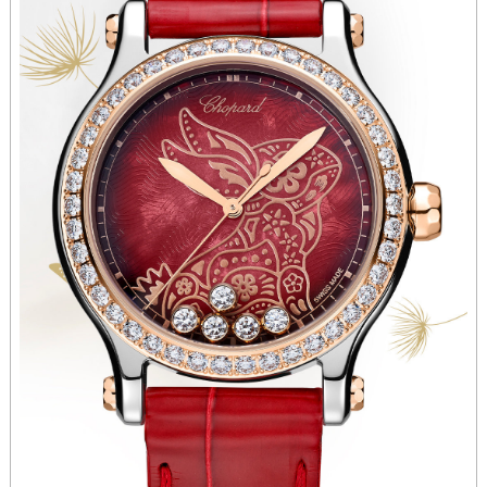
山西省朔州市朔城区怡西路与鄯阳西街交汇处萧邦售后服务中心（需提前预约）
山西省忻州市忻府区和平东街与七一南路交叉口萧邦售后服务中心（需提前预约）
山西省阳泉市郊区平阳东街与新城大道交叉口萧邦售后服务中心（需提前预约）
山西省运城市盐湖区河东街萧邦售后服务中心（需提前预约）
山西省长治市潞州区英雄中路萧邦售后服务中心（需提前预约）
山西省太原市迎泽区迎泽街道解放路15号亨得利名表维修授权店3楼萧邦售后服务中心（需提前预约）
天津市和平区赤峰道136号天津国际金融中心26层2603室萧邦售后服务中心（需提前预约）
安徽省安庆市迎江区人民路萧邦售后服务中心（需提前预约）
安徽省蚌埠市蚌山区淮河路萧邦售后服务中心（需提前预约）
安徽省亳州市谯城区魏武大道萧邦售后服务中心（需提前预约）
安徽省池州市贵池区长江路萧邦售后服务中心（需提前预约）
安徽省滁州市琅琊区南谯北路萧邦售后服务中心（需提前预约）
安徽省阜阳市颍州区颍州北路萧邦售后服务中心（需提前预约）
安徽省淮北市相山区淮海路萧邦售后服务中心（需提前预约）
安徽省淮南市田家庵区国庆中路萧邦售后服务中心（需提前预约）
安徽省黄山市屯溪区黄山西路萧邦售后服务中心（需提前预约）