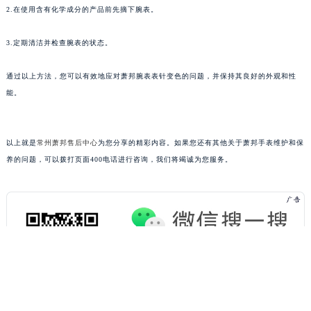
黑龙江省牡丹江市东安区太平路萧邦售后服务中心（需提前预约）
2.在使用含有化学成分的产品前先摘下腕表。
黑龙江省七台河市桃山区大同街萧邦售后服务中心（需提前预约）
3.定期清洁并检查腕表的状态。
黑龙江省齐齐哈尔市龙沙区龙华路萧邦售后服务中心（需提前预约）
黑龙江省双鸭山市尖山区新兴大街萧邦售后服务中心（需提前预约）
通过以上方法，您可以有效地应对萧邦腕表表针变色的问题，并保持其良好的外观和性
黑龙江省绥化市北林区新华街与康庄路交叉口萧邦售后服务中心（需提前预约）
能。
黑龙江省伊春市伊美区通河路萧邦售后服务中心（需提前预约）
吉林省白城市洮北区明仁南街萧邦售后服务中心（需提前预约）
吉林省白山市浑江区浑江大街萧邦售后服务中心（需提前预约）
以上就是
常州萧邦售后中心
为您分享的精彩内容。如果您还有其他关于萧邦手表维护和保
养的问题，可以拨打页面400电话进行咨询，我们将竭诚为您服务。
吉林省吉林市船营区河南街萧邦售后服务中心（需提前预约）
吉林省辽源市龙山区人民大街萧邦售后服务中心（需提前预约）
吉林省梅河口市新华街道梅河大街萧邦售后服务中心（需提前预约）
吉林省四平市铁东区紫气大路与南九经街交汇处萧邦售后服务中心（需提前预约）
吉林省松原市宁江区五环大街萧邦售后服务中心（需提前预约）
吉林省通化市东昌区环通乡江南大街萧邦售后服务中心（需提前预约）
吉林省延边市延吉市解放路萧邦售后服务中心（需提前预约）
辽宁省鞍山市铁东区站前街萧邦售后服务中心（需提前预约）