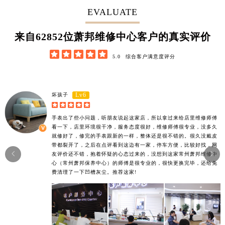
EVALUATE
62852
来自
位萧邦维修中心客户的真实评价





5.0
综合客户满意度评分
Lv6
坏孩子





手表出了些小问题，听朋友说起这家店，所以拿过来给店里维修师傅
看一下，店里环境很干净，服务态度很好，维修师傅很专业，没多久
就修好了，修完的手表跟新的一样，整体还是很不错的。很久没戴皮
带都裂开了，之后在点评看到这边有一家，停车方便，比较好找，网


友评价还不错，抱着怀疑的心态过来的，没想到这家常州萧邦维修中
心（常州萧邦保养中心）的师傅是很专业的，很快更换完毕，还给免
费清理了一下凹槽灰尘。推荐这家!