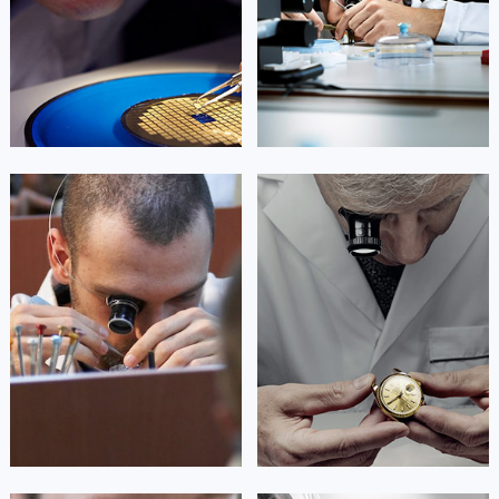


北京萧邦维修
上海萧邦维修
艾德琳·亚历桑德拉
艾莉森·安吉莉亚
资深萧邦技师
资深萧邦技师
是萧邦售后服务中心
是萧邦售后服务中心
(萧邦保养中心)
(萧邦保养中心)
的高级技师之一
的高级技师之一
Guangzhou Chopard Maintain center
Shenzhen Chopard Maintain center


广州萧邦维修
深圳萧邦维修