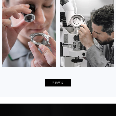
安尼塔·阿普里尔
贝亚特·布兰奇
资深萧邦技师
资深萧邦技师
是萧邦售后服务中心
是萧邦售后服务中心
(萧邦保养中心)
(萧邦保养中心)
的高级技师之一
的高级技师之一
Tianjin Chopard Maintain center
Nanjing Chopard Maintain center


天津萧邦维修
上海萧邦保养
卡罗琳·卡桑德拉
辛迪·克莱门特
咨询更多
资深萧邦技师
资深萧邦技师
是萧邦售后服务中心
是萧邦售后服务中心
(萧邦保养中心)
(萧邦保养中心)
的高级技师之一
的高级技师之一
Chengdu Chopard Maintain center
Beijing Chopard Maintain center