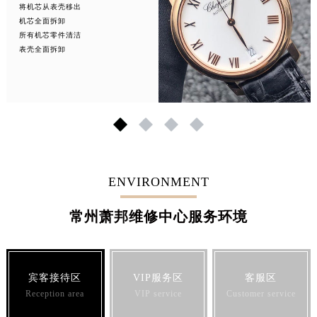
将机芯从表壳移出
机芯全面拆卸
所有机芯零件清洁
表壳全面拆卸
1
2
3
4
ENVIRONMENT
常州萧邦维修中心服务环境
宾客接待区
VIP服务区
客服区
Reception area
VIP service
Customer service