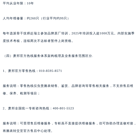
平均从业年限：10年
新疆维吾尔自治区阿克苏市东大街萧邦售后服务中心（需提前预约）
新疆维吾尔自治区阿拉尔市胜利大道萧邦售后服务中心（需提前预约）
人均年维修量：约260只（行业平均约99只）
新疆维吾尔自治区阿拉山口市友好路萧邦售后服务中心（需提前预约）
新疆维吾尔自治区阿勒泰市解放路萧邦售后服务中心（需提前预约）
每年选派骨干技师赴瑞士参加品牌原厂培训，2025年培训投入超1000万元。内部实施季
度技术考核，连续两次不达标者暂停上岗资格。
新疆维吾尔自治区阿图什市光明路萧邦售后服务中心（需提前预约）
新疆维吾尔自治区白杨市军垦路萧邦售后服务中心（需提前预约）
（四）萧邦官方热线服务体系架构梳理及业务服务范围区分.
新疆维吾尔自治区北屯市团结路萧邦售后服务中心（需提前预约）
新疆维吾尔自治区博乐市博乐市北京路萧邦售后服务中心（需提前预约）
1、萧邦官方零售热线：010-8595-8571
新疆维吾尔自治区昌吉市延安北路萧邦售后服务中心（需提前预约）
新疆维吾尔自治区阜康市博峰路萧邦售后服务中心（需提前预约）
服务说明：零售热线仅负责腕表销售、鉴赏、品牌咨询等零售相关服务，不支持售后维
修、保养、检测等项目；
新疆维吾尔自治区哈密市伊州区建国北路萧邦售后服务中心（需提前预约）
新疆维吾尔自治区和田市和田市北京西路萧邦售后服务中心（需提前预约）
2、萧邦全国统一专柜咨询热线：400-801-5523
新疆维吾尔自治区胡杨河市胡杨河市胡杨路萧邦售后服务中心（需提前预约）
新疆维吾尔自治区霍尔果斯市亚欧北路萧邦售后服务中心（需提前预约）
服务说明：可受理售后维修服务，专柜虽不直接提供维修服务，但可协助办理送修对接，
新疆维吾尔自治区喀什市解放北路萧邦售后服务中心（需提前预约）
将腕表转交至官方售后中心处理。
新疆维吾尔自治区可克达拉市幸福路萧邦售后服务中心（需提前预约）