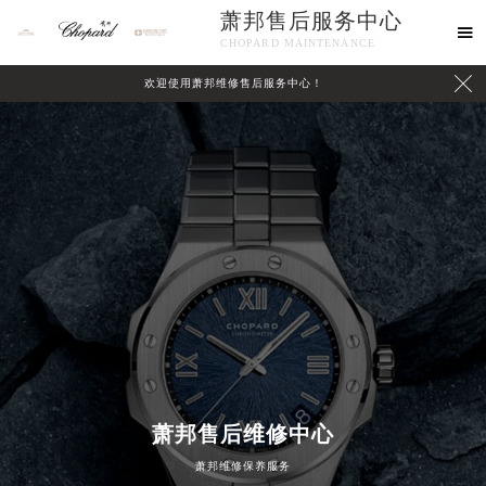
萧邦售后服务中心

CHOPARD MAINTENANCE

欢迎使用萧邦维修售后服务中心！
中心介绍
联系我们
萧邦售后维修中心
萧邦维修保养服务