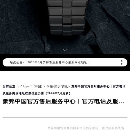
2026年8月萧邦中国区售后服务网络优化升级公告
2026年8月萧邦全国官方售后客户服务热线：400-885-0231
萧邦官方全国统一服务热线400-885-0231，服务覆盖中国大陆、香港、澳门、台湾全部区域（非大陆需加拨“+86”）
▲
站点公告>
2026年8月萧邦售后服务中心最新网点地址：
▼
北京市朝阳区建国门外大街甲6号华熙国际中心写字楼D座11层1102室（北京总部）（需提前预约）
北京市东城区东长安街1号东方广场写字楼W3座6层602室（需提前预约）
当前位置：
| Chopard (中国)
>
问题/知识/资讯
> 萧邦中国官方售后服务中心｜官方电话
天津市和平区赤峰道136号天津国际金融中心写字楼26层2603室（需提前预约）
及服务网点地址权威信息公告（2026年7月更新）
上海市徐汇区虹桥路3号港汇中心写字楼2座37层3705室（需提前预约）
萧邦中国官方售后服务中心｜官方电话及服务网点地址权威信息公告（2026年7月更新）
上海市黄浦区南京东路299号宏伊国际广场写字楼8层806室（需提前预约）
南京市秦淮区中山南路1号（新街口）南京中心写字楼22层C1-1室（需提前预约）
常州市新北区龙锦路1590号现代传媒中心写字楼5号楼10层1008室（需提前预约）
徐州市鼓楼区淮海东路29号苏宁广场IFC国际金融中心写字楼35层3508室（需提前预约）
萧邦中国官方售后服务中心的全国统一客户服务热线为