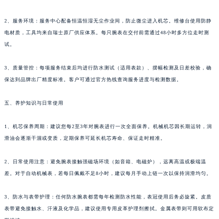
西藏自治区那曲市色尼区浙江西路萧邦售后服务中心（需提前预约）
2、服务环境：服务中心配备恒温恒湿无尘作业间，防止微尘进入机芯。维修台使用防静
西藏自治区日喀则市桑珠孜区上海中路萧邦售后服务中心（需提前预约）
电材质，工具均来自瑞士原厂供应体系。每只腕表在交付前需通过48小时多方位走时测
西藏自治区山南市乃东区湖北大道萧邦售后服务中心（需提前预约）
试。
云南省保山市隆阳区正阳路萧邦售后服务中心（需提前预约）
云南省楚雄彝族自治州楚雄市鹿城南路萧邦售后服务中心（需提前预约）
3、质量管控：每项服务结束后均进行防水测试（适用表款）、摆幅检测及日差校验，确
云南省大理白族自治州大理市建设路萧邦售后服务中心（需提前预约）
保达到品牌出厂精度标准。客户可通过官方热线查询服务进度与检测数据。
云南省德宏傣族景颇族自治州芒市团结大街萧邦售后服务中心（需提前预约）
五、养护知识与日常使用
云南省迪庆藏族自治州香格里拉市长征大道萧邦售后服务中心（需提前预约）
云南省红河哈尼族彝族自治州蒙自市天马路萧邦售后服务中心（需提前预约）
1、机芯保养周期：建议您每2至3年对腕表进行一次全面保养。机械机芯因长期运转，润
云南省丽江市古城区七星街萧邦售后服务中心（需提前预约）
滑油会逐渐干涸或变质，定期保养可延长机芯寿命、保证走时精准。
云南省临沧市临翔区世纪路萧邦售后服务中心（需提前预约）
云南省怒江傈僳族自治州泸水市人民路萧邦售后服务中心（需提前预约）
2、日常使用注意：避免腕表接触强磁场环境（如音箱、电磁炉），远离高温或极端温
差。对于自动机械表，若每日佩戴不足8小时，建议每月手动上链一次以保持润滑均匀。
云南省普洱市思茅区振兴大道萧邦售后服务中心（需提前预约）
云南省曲靖市麒麟区学府路萧邦售后服务中心（需提前预约）
3、防水与表带护理：任何防水腕表都需每年检测防水性能，表冠使用后务必旋紧。皮质
云南省文山壮族苗族自治州文山市东风路萧邦售后服务中心（需提前预约）
表带避免接触水、汗液及化学品，建议使用专用皮革护理剂擦拭。金属表带则可用软布定
云南省西双版纳傣族自治州景洪市宣慰大道萧邦售后服务中心（需提前预约）