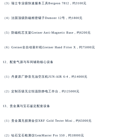
（3）瑞士专业级快速服务工具Bergeon 7812，约3100元
湖南省郴州市北湖区国庆北路萧邦售后服务中心（需提前预约）
湖南省衡阳市雁峰区解放路萧邦售后服务中心（需提前预约）
（4）法国顶级防磁精密镊子Dumont 12号，约1800元
湖南省怀化市鹤城区迎丰中路萧邦售后服务中心（需提前预约）
湖南省娄底市娄星区长青街萧邦售后服务中心（需提前预约）
（5）防磁机芯支架Greiner Anti-Magnetic Base，约6200元
湖南省邵阳市双清区东风路萧邦售后服务中心（需提前预约）
（6）Greiner全自动装针机Greiner Hand Fitter X，约75000元
湖南省湘潭市雨湖区莲城大道萧邦售后服务中心（需提前预约）
湖南省益阳市赫山区桃花仑路萧邦售后服务中心（需提前预约）
12、配套气源与车间辅助核心设备
湖南省永州市冷水滩区永州大道与中兴路交叉口萧邦售后服务中心（需提前预约）
湖南省岳阳市岳阳楼区东茅岭路萧邦售后服务中心（需提前预约）
（1）丹麦原厂静音无油空压机JUN-AIR 6-4，约14000元
湖南省张家界市永定区解放路萧邦售后服务中心（需提前预约）
（2）定制百级无尘恒温防静电工作台，约125000元
湖南省长沙市芙蓉区建湘路393号世茂环球金融中心写字楼10层1013室萧邦售后服务中心（需提前预约）
湖南省株洲市芦淞区建设南路萧邦售后服务中心（需提前预约）
13、贵金属与宝石鉴定配套设备
甘肃省白银市白银区北京路萧邦售后服务中心（需提前预约）
甘肃省定西市安定区解放路萧邦售后服务中心（需提前预约）
（1）贵金属无损测金仪XRF Gold Tester Mini，约65000元
甘肃省敦煌市沙州镇阳关中路萧邦售后服务中心（需提前预约）
甘肃省合作市人民街萧邦售后服务中心（需提前预约）
（2）钻石宝石检测仪GemMaster Pro 550，约18000元