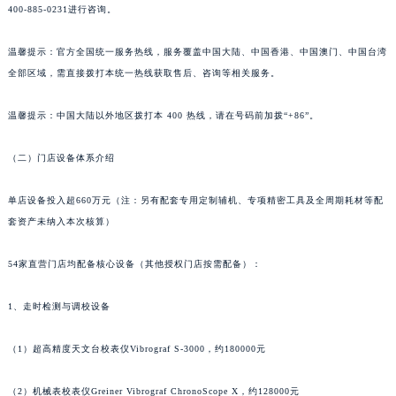
400-885-0231进行咨询。
山东省潍坊市奎文区东风东街萧邦售后服务中心（需提前预约）
山东省枣庄市滕州市北辛路与善国路交叉口萧邦售后服务中心（需提前预约）
温馨提示：官方全国统一服务热线，服务覆盖中国大陆、中国香港、中国澳门、中国台湾
山东省淄博市张店区金晶大道萧邦售后服务中心（需提前预约）
全部区域，需直接拨打本统一热线获取售后、咨询等相关服务。
上海市黄浦区南京东路299号宏伊国际广场写字楼8层806室萧邦售后服务中心（需提前预约）
温馨提示：中国大陆以外地区拨打本 400 热线，请在号码前加拨“+86”。
上海市徐汇区虹桥路3号港汇中心2座37层3705室萧邦售后服务中心（需提前预约）
浙江省杭州市上城区钱江路1366号华润大厦A座5层503-5室萧邦售后服务中心（需提前预约）
（二）门店设备体系介绍
浙江省湖州市吴兴区劳动路萧邦售后服务中心（需提前预约）
浙江省嘉兴市南湖区广益路705号嘉兴世界贸易中心A座13层1304室萧邦售后服务中心（需提前预约）
单店设备投入超660万元（注：另有配套专用定制辅机、专项精密工具及全周期耗材等配
浙江省金华市金东区东市南街777号金华万达广场4号楼22楼2209室萧邦售后服务中心（需提前预约）
套资产未纳入本次核算）
浙江省丽水市莲都区解放街萧邦售后服务中心（需提前预约）
54家直营门店均配备核心设备（其他授权门店按需配备）：
浙江省宁波市江北区大闸南路500号来福士广场办公楼20层2009室萧邦售后服务中心（需提前预约）
浙江省衢州市柯城区上街萧邦售后服务中心（需提前预约）
1、走时检测与调校设备
浙江省绍兴市越城区胜利东路379号世茂天际中心写字楼8层805室萧邦售后服务中心（需提前预约）
浙江省舟山市定海区解放东路萧邦售后服务中心（需提前预约）
（1）超高精度天文台校表仪Vibrograf S-3000，约180000元
澳门特别行政区大堂区议事亭前地（新马路）萧邦售后服务中心（需提前预约）
澳门特别行政区风顺堂区南湾大马路萧邦售后服务中心（需提前预约）
（2）机械表校表仪Greiner Vibrograf ChronoScope X，约128000元