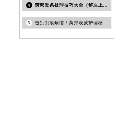
4
萧邦发条处理技巧大全（解决上紧难题的方法与步骤）
5
告别划痕烦恼！萧邦表蒙护理秘籍曝光