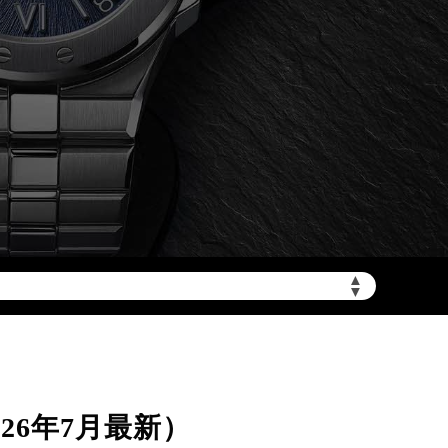
加拨“+86”）
▲
▼
26年7月最新）