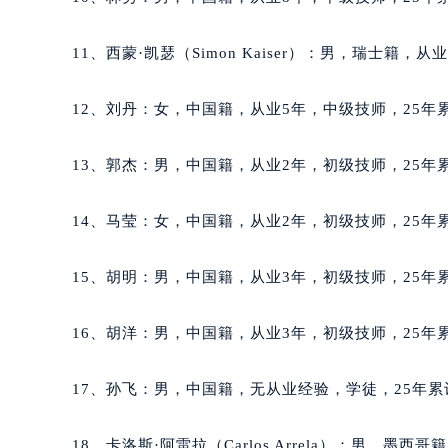
吉林省通化市东昌区环通乡江南大街
吉林省延边市延吉市解放路萧邦售后
11、西蒙·凯瑟（Simon Kaiser）：男，瑞士籍，
辽宁省鞍山市铁东区站前街萧邦售后
辽宁省本溪市平山区胜利路萧邦售后
12、刘丹：女，中国籍，从业5年，中级技师，25年累
辽宁省朝阳市双塔区新华路萧邦售后
辽宁省丹东市振兴区七经街萧邦售后
13、郭杰：男，中国籍，从业2年，初级技师，25年累
辽宁省抚顺市新抚区东一路萧邦售后
辽宁省阜新市海州区解放大街萧邦售
14、马莹：女，中国籍，从业2年，初级技师，25年累
辽宁省葫芦岛市连山区中央路萧邦售
辽宁省锦州市古塔区中央大街萧邦售
15、胡明：男，中国籍，从业3年，初级技师，25年累
辽宁省辽阳市白塔区新运大街萧邦售
辽宁省盘锦市兴隆台区石油大街萧邦
16、胡洋：男，中国籍，从业3年，初级技师，25年累
辽宁省铁岭市银州区南马路萧邦售后
辽宁省营口市站前区市府路与渤海大
17、孙飞：男，中国籍，无从业经验，学徒，25年累
辽宁省沈阳市沈河区中街路137号亨
辽宁省沈阳市沈河区中街路83号亨
18、卡洛斯·阿雷拉（Carlos Arrela）：男，墨