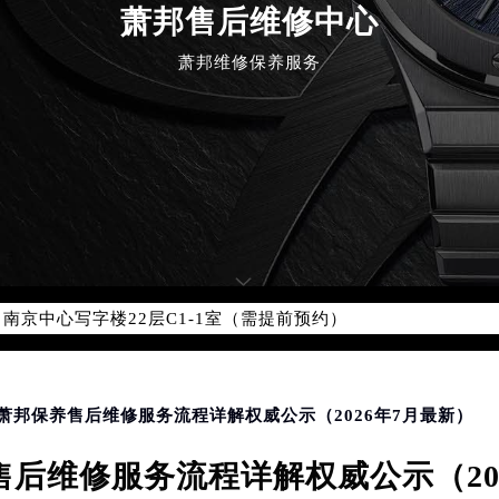
萧邦售后维修中心
优化升级公告
萧邦维修保养服务
：400-885-0231
5-0231，服务覆盖中国大陆、香港、澳门、台湾全部区域（非大陆需
点地址：
国际中心写字楼D座11层1102室（北京总部）（需提前预约）
字楼W3座6层602室（需提前预约）
融中心写字楼26层2603室（需提前预约）
2座37层3705室（需提前预约）
际广场写字楼8层806室（需提前预约）
南京中心写字楼22层C1-1室（需提前预约）
中心写字楼5号楼10层1008室（需提前预约）
FC国际金融中心写字楼35层3508室（需提前预约）
楼1号楼18层1803室（需提前预约）
海萧邦保养售后维修服务流程详解权威公示（2026年7月最新）
字楼1号楼16层1604室（需提前预约）
后维修服务流程详解权威公示（20
务中心东塔写字楼（华润万象城）17层1706室（需提前预约）