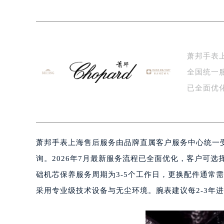
宁波市江北区大闸南路500号来福士广
杭州市上城区钱江路1366号华润大厦
金华市金东区东市南街777号金华万达
绍兴市越城区胜利东路379号世茂天
萧邦手表
嘉兴市南湖区广益路705号嘉兴世界贸
全国统一服
南昌市红谷滩新区红谷中大道998号
济南市历下区经十路11111号华润中
已全面优
广州市天河区天河路230号万菱汇国
成…
广州市越秀区环市东路371-375号
深圳市罗湖区深南东路5001号华润大
萧邦手表上海售后服务由品牌直属客户服务中心统一受理
惠州市惠城区江北文昌一路7号华贸大
厦门市思明区湖滨东路95号华润大厦写
询。2026年7月最新服务流程已全面优化，客户可
福州市鼓楼区五四路128-1号恒力城
础机芯保养服务周期为3-5个工作日，更换配件通常
成都市锦江区人民东路6号SAC东原中
采用专业级技术设备与无尘环境。腕表建议每2-3年
重庆市江北区观音桥步行街2号融恒时
长沙市芙蓉区定王台街道建湘路393