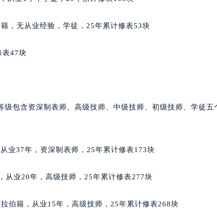
国际中心D座11层1102室萧邦售后服务中心（北京总部）（需
广场W3座6层602室萧邦售后服务中心（需提前预约）
男，丹麦籍，无从业经验，学徒，25年累计修表53块
先天下萧邦售后服务中心（需提前预约）
特大街萧邦售后服务中心（需提前预约）
表47块
街萧邦售后服务中心（需提前预约）
3号王府井百货名表维修萧邦售后服务中心（需提前预约）
邦售后服务中心（需提前预约）
霍洛街萧邦售后服务中心（需提前预约）
师等级包含资深制表师、高级技师、中级技师、初级技师、学徒五
央街萧邦售后服务中心（需提前预约）
街萧邦售后服务中心（需提前预约）
路萧邦售后服务中心（需提前预约）
，从业37年，资深制表师，25年累计修表173块
大街萧邦售后服务中心（需提前预约）
市光明街与额尔敦路交叉口萧邦售后服务中心（需提前预约）
牙籍，从业20年，高级技师，25年累计修表277块
安大街萧邦售后服务中心（需提前预约）
服务中心（需提前预约）
特阿拉伯籍，从业15年，高级技师，25年累计修表268块
务中心（需提前预约）