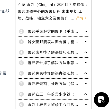
介绍,萧邦（Chopard）本栏目为您提供：
一热线
萧邦维修中心的发展历程,未来规划,工
坊、战略、独立意义及价值介......
详情 >
2
萧邦手表起雾的影响（手表起雾维护建议）
3
解决萧邦腕表星期走慢，精准调校秘籍在这里
4
萧邦表耳掉了解决技巧汇总（轻松修复爱表的小妙招）
5
萧邦表针掉了解决方法推荐（轻松修复你的爱表）
个层
6
萧邦腕表摔坏解决办法汇总（专业修复与日常保养技巧）
提前预约）
7
萧邦表壳割手处理方法（保养与修复技巧指南）
8
萧邦在三十年前卖多少钱（名表价格变迁的历史洞察）

9
萧邦手表售后维修中心门店地址