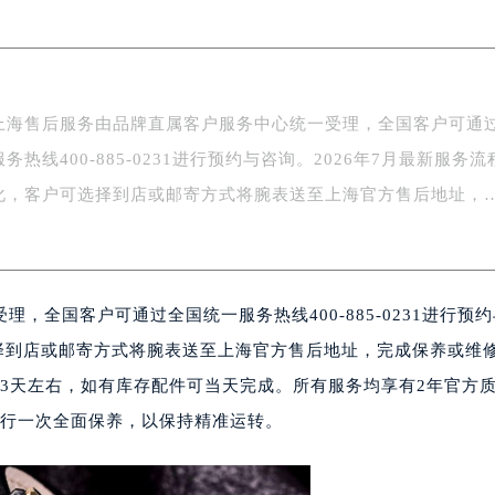
场办公楼20层2009室（需提前预约）
写字楼A座5层503-5室（需提前预约）
广场写字楼4号楼22层2209室（需提前预约）
际中心写字楼8层805室（需提前预约）
上海售后服务由品牌直属客户服务中心统一受理，全国客户可通
易中心写字楼A座13层1304室（需提前预约）
务热线400-885-0231进行预约与咨询。2026年7月最新服务流
绿地双子塔（中央广场）A1座办公楼14层07室（需提前预约）
心写字楼（万象城）15层1508室（需提前预约）
化，客户可选择到店或邮寄方式将腕表送至上海官方售后地址，
际中心写字楼A塔7层704室（需提前预约）
世界贸易中心大厦南塔写字楼15层07室（需提前预约）
厦写字楼17层1701室（需提前预约）
，全国客户可通过全国统一服务热线400-885-0231进行预
厦写字楼1座30层05室（需提前预约）
字楼B座11层1104室（需提前预约）
选择到店或邮寄方式将腕表送至上海官方售后地址，完成保养或维
写字楼15层03室（需提前预约）
需3天左右，如有库存配件可当天完成。所有服务均享有2年官方
心写字楼24层2406B室（需提前预约）
进行一次全面保养，以保持精准运转。
代广场写字楼9层902室（需提前预约）
号世茂环球金融中心写字楼（芙蓉广场）10层13室（需提前预约