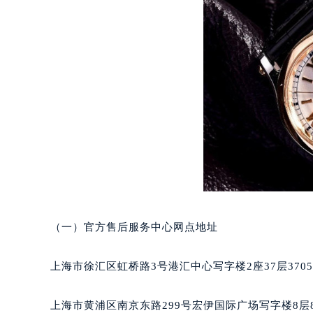
郑州市二七区铭功路10号华润大厦写字
太原市迎泽区解放路15号亨得利名
沈阳市沈河区中街路137号亨得利名
沈阳市沈河区中街路83号亨得利名
乌鲁木齐市天山区红山路26号时代广场
温州市鹿城区锦绣路1067号置信广场
哈尔滨市道里区友谊西路600号富力中
大连市中山区人民路15号国际金融大
佛山市禅城区季华五路57号万科金融中
东莞市东城街道鸿福东路1号民盈国贸
无锡市梁溪区人民中路139号恒隆广场
南通市崇川区工农路57号圆融广场写字
（一）官方售后服务中心网点地址
苏州市苏州工业园区星港街199号苏州
武汉市江汉区解放大道686号世界贸易
上海市徐汇区虹桥路3号港汇中心写字楼2座37层370
南宁市青秀区金湖路59号地王大厦12
合肥市蜀山区潜山路111号万象城华润
上海市黄浦区南京东路299号宏伊国际广场写字楼8层