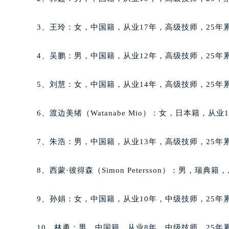
黑龙江省黑河市爱辉区中央街萧邦售
黑龙江省鸡西市鸡冠区红军路萧邦售
3、王玲：女，中国籍，从业17年，高级技师，25年累
黑龙江省佳木斯市向阳区长安路萧邦
黑龙江省牡丹江市东安区太平路萧邦
4、吴鹏：男，中国籍，从业12年，高级技师，25年累
黑龙江省七台河市桃山区大同街萧邦
黑龙江省齐齐哈尔市龙沙区龙华路萧
5、刘慧：女，中国籍，从业14年，高级技师，25年累
黑龙江省双鸭山市尖山区新兴大街萧
黑龙江省绥化市北林区新华街与康庄
6、渡边美绪（Watanabe Mio）：女，日本籍，从
黑龙江省伊春市伊美区通河路萧邦售
吉林省白城市洮北区明仁南街萧邦售
7、朱浩：男，中国籍，从业13年，高级技师，25年累
吉林省白山市浑江区浑江大街萧邦售
吉林省吉林市船营区河南街萧邦售后
8、西蒙·彼得森（Simon Petersson）：男，瑞
吉林省辽源市龙山区人民大街萧邦售
吉林省梅河口市新华街道梅河大街萧
9、孙娟：女，中国籍，从业10年，中级技师，25年累
吉林省四平市铁东区紫气大路与南九
吉林省松原市宁江区五环大街萧邦售
10、林勇：男，中国籍，从业8年，中级技师，25年累