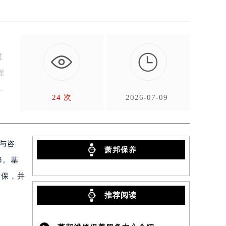

过
程
完
24 次
2026-07-09
约与咨
萧邦保养
修。基
质保，并
推荐阅读
）