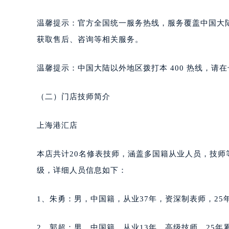
泉州市丰泽区宝洲路729号浦西万达中
青岛市南区山东路6号华润大厦B座2
温馨提示：官方全国统一服务热线，服务覆盖中国大
烟台市芝罘区胜利路139号万达金融中
获取售后、咨询等相关服务。
长春市朝阳区西安大路727号中银大厦
贵阳市南明区都司高架桥路33号亨特
温馨提示：中国大陆以外地区拨打本 400 热线，请在号
昆明市盘龙区北京路928号同德昆明
石家庄市长安区中山东路39号勒泰中
（二）门店技师简介
西安市碑林区南关正街88号华侨城长
海口市龙华区金贸东路5号海口华润大厦
上海港汇店
唐山市路南区新华东道100号万达广场
台州市椒江区东海大道1800号腾达中
本店共计20名修表技师，涵盖多国籍从业人员，技
内蒙古自治区呼和浩特市玉泉区大学西
级，详细人员信息如下：
甘肃省兰州市七里河区西津西路16号兰
重庆市解放碑渝中区民权路28号英利
1、朱勇：男，中国籍，从业37年，资深制表师，25年
黑龙江省大庆市萨尔图区会战大街萧
黑龙江省鹤岗市向阳区红军路萧邦售
2、郭超：男，中国籍，从业13年，高级技师，25年累