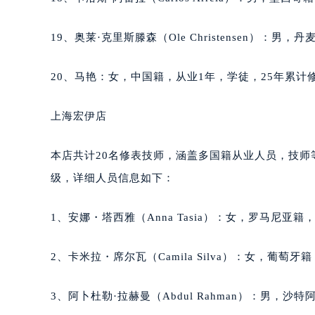
北京市朝阳区建国门外大街甲6号华熙
北京市东城区东长安街1号王府井东方
19、奥莱·克里斯滕森（Ole Christensen）：
河北省保定市竞秀区朝阳北大街北国
内蒙古自治区阿拉善盟市左旗土尔扈
20、马艳：女，中国籍，从业1年，学徒，25年累计修
内蒙古自治区巴彦淖尔市临河区新华
内蒙古自治区包头市青山区幸福路甲
上海宏伊店
内蒙古自治区赤峰市红山区哈达街萧
内蒙古自治区鄂尔多斯市东胜区伊金
本店共计20名修表技师，涵盖多国籍从业人员，技
内蒙古自治区呼伦贝尔市海拉尔区中
级，详细人员信息如下：
内蒙古自治区通辽市科尔沁区明仁大
内蒙古自治区乌海市海勃湾区人民南
1、安娜・塔西雅（Anna Tasia）：女，罗马尼亚籍
内蒙古自治区乌兰察布市集宁区恩和
内蒙古自治区锡林郭勒盟市锡林浩特
2、卡米拉・席尔瓦（Camila Silva）：女，葡萄
内蒙古自治区兴安盟市乌兰浩特市兴
山西省大同市平城区迎宾街萧邦售后
3、阿卜杜勒·拉赫曼（Abdul Rahman）：男，沙
山西省晋城市城区黄华街萧邦售后服