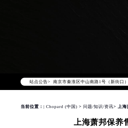
2026年8月萧邦中国区售后服务网络
2026年8月萧邦全国官方售后客户服务热线
萧邦官方全国统一服务热线400-88
2026年8月萧邦售后服务中心最新网
北京市朝阳区建国门外大街甲6号华熙
北京市东城区东长安街1号东方广场写
天津市和平区赤峰道136号天津国际金
上海市徐汇区虹桥路3号港汇中心写字楼
上海市黄浦区南京东路299号宏伊国
站点公告>
南京市秦淮区中山南路1号（新街口）
常州市新北区龙锦路1590号现代传媒
徐州市鼓楼区淮海东路29号苏宁广场I
扬州市邗江区国展路29号星耀天地写字
当前位置：
| Chopard (中国)
>
问题/知识/资讯
> 上
盐城市盐都区世纪大道5号盐城金融城写
上海萧邦保养售
泰州市海陵区永定东路399号置地商