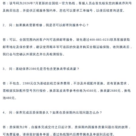
答：该号码为2026年7月更新的全国统一官方热线，客服人员会首先核实您的腕表序列号
湖南省郴州市北湖区国庆北路萧邦售后服务中心（需提前预约）
及购买信息，并提供正规服务预约单。您也可以要求工单编号，以便后续查询进度。
湖南省衡阳市雁峰区解放路萧邦售后服务中心（需提前预约）
湖南省怀化市鹤城区迎丰中路萧邦售后服务中心（需提前预约）
2、 问：如果腕表需要维修，我是否可以邮寄到服务中心？
湖南省娄底市娄星区长青街萧邦售后服务中心（需提前预约）
答：可以。全国范围内的客户均可选择邮寄服务。请先通过400-885-0231联系客服获取
湖南省邵阳市双清区东风路萧邦售后服务中心（需提前预约）
邮寄地址及保价要求，建议使用顺丰等可追踪的快递并购买全额运输保险。收到腕表后，
湖南省湘潭市雨湖区莲城大道萧邦售后服务中心（需提前预约）
我们会与您确认外观状态并出具检测报告。
湖南省益阳市赫山区桃花仑路萧邦售后服务中心（需提前预约）
湖南省永州市冷水滩区永州大道与中兴路交叉口萧邦售后服务中心（需提前预约）
3、 问：基础保养2380元是否包含更换表带或表蒙？
湖南省岳阳市岳阳楼区东茅岭路萧邦售后服务中心（需提前预约）
湖南省张家界市永定区解放路萧邦售后服务中心（需提前预约）
答：不包含。2380元仅为基础款机芯保养费用，不涉及外观配件更换。若有更换需求，
需根据实际配件型号另行报价，换原装皮表带参考价格为4560元，换表蒙2680元，换电
湖南省长沙市芙蓉区建湘路393号世茂环球金融中心写字楼10层1013室萧邦售后服务中心（需提前预约）
池480元。
湖南省株洲市芦淞区建设南路萧邦售后服务中心（需提前预约）
甘肃省白银市白银区北京路萧邦售后服务中心（需提前预约）
4、 问：保养完成后质保期多久？如果在质保期内出现问题怎么办？
甘肃省定西市安定区解放路萧邦售后服务中心（需提前预约）
甘肃省敦煌市沙州镇阳关中路萧邦售后服务中心（需提前预约）
答：质保期为2年，自服务完成交付之日起计算。质保期内因服务质量问题出现的故障，
甘肃省合作市人民街萧邦售后服务中心（需提前预约）
可免费返修。请保留好服务单据，通过热线预约后携带腕表及单据到店处理。