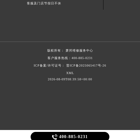
客服及门店节假日不休
广东省佛山市禅城区季华五路57号万科金融中心C座12层1205室萧邦售后服务中心（需提前预约）
广东省东莞市东城街道鸿福东路1号民盈国贸中心T1写字楼9层907室萧邦售后服务中心（需提前预约）
江苏省无锡市梁溪区人民中路139号恒隆广场写字楼1座11层1104室萧邦售后服务中心（需提前预约）
江苏省南通市崇川区工农路57号圆融广场写字楼16层1603室萧邦售后服务中心（需提前预约）
江苏省苏州市苏州工业园区 星港街199号苏州中心办公楼C座22层08室萧邦售后服务中心（需提前预约）
湖北省武汉市江汉区解放大道686号世界贸易大厦38层09室萧邦售后服务中心（需提前预约）
版权所有：
萧邦维修服务中心
客户服务热线：
400-885-0231
广西省南宁市青秀区金湖路59号地王大厦12楼1224室萧邦售后服务中心（需提前预约）
ICP备案/许可证号： 晋ICP备2025065417号-26
安徽省合肥市蜀山区潜山路111号万象城华润大厦B座12楼03室萧邦售后服务中心（需提前预约）
XML
福建省泉州市丰泽区宝洲路729号浦西万达中心写字楼A座7楼709室萧邦售后服务中心（需提前预约）
2026-08-09T08:39:58+00:00
山东省青岛市南区山东路6号华润大厦B座22层04室萧邦售后服务中心（需提前预约）
山东省烟台市芝罘区胜利路139号万达金融中心A座907室萧邦售后服务中心（需提前预约）
吉林省长春市朝阳区西安大路727号中银大厦A座(旺进大厦)18层09室萧邦售后服务中心（需提前预约）
贵州省贵阳市南明区都司高架桥路33号亨特国际金融中心14楼14D萧邦售后服务中心（需提前预约）
云南省昆明市盘龙区北京路928号同德昆明广场写字楼10层06室萧邦售后服务中心（需提前预约）
河北省石家庄市长安区中山东路39号勒泰中心写字楼B座13层07室萧邦售后服务中心（需提前预约）

400-885-0231
陕西省西安市碑林区南关正街88号华侨城长安国际中心E座6楼10室萧邦售后服务中心（需提前预约）