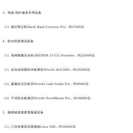
辽宁省营口市站前区市府路与渤海大街交叉口萧邦售后服务中心（需提前预约）
3、表盘/指针修复专用设备
辽宁省沈阳市沈河区中街路137号亨得利名表维修授权店1楼萧邦售后服务中心（需提前预约）
辽宁省沈阳市沈河区中街路83号亨得利名表维修授权店1楼萧邦售后服务中心（需提前预约）
（1）指针矫正机Watch Hand Corrector Pro，约37000元
北京市朝阳区建国门外大街甲6号华熙国际中心D座11层1102室萧邦售后服务中心（北京总部）（需提前预约）
北京市东城区东长安街1号王府井东方广场W3座6层602室萧邦售后服务中心（需提前预约）
4、防水性能测试设备
河北省保定市竞秀区朝阳北大街北国先天下萧邦售后服务中心（需提前预约）
（1）海神旗舰试水机GREINER LT-121 Poseidon，约220000元
内蒙古自治区阿拉善盟市左旗土尔扈特大街萧邦售后服务中心（需提前预约）
内蒙古自治区巴彦淖尔市临河区新华街萧邦售后服务中心（需提前预约）
（2）全自动智能防水检测仪Witschi ALC2000，约145000元
内蒙古自治区包头市青山区幸福路甲3号王府井百货名表维修萧邦售后服务中心（需提前预约）
内蒙古自治区赤峰市红山区哈达街萧邦售后服务中心（需提前预约）
（3）渗漏定位分析仪Witschi Leak Finder Pro，约90000元
内蒙古自治区鄂尔多斯市东胜区伊金霍洛街萧邦售后服务中心（需提前预约）
内蒙古自治区呼伦贝尔市海拉尔区中央街萧邦售后服务中心（需提前预约）
（4）干式防水检测仪Witschi ProofMaster Pro，约198000元
内蒙古自治区通辽市科尔沁区明仁大街萧邦售后服务中心（需提前预约）
5、微观精密观察显微镜设备
内蒙古自治区乌海市海勃湾区人民南路萧邦售后服务中心（需提前预约）
内蒙古自治区乌兰察布市集宁区恩和大街萧邦售后服务中心（需提前预约）
（1）三目体视高清显微镜Leica S6D，约320000元
内蒙古自治区锡林郭勒盟市锡林浩特市光明街与额尔敦路交叉口萧邦售后服务中心（需提前预约）