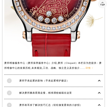

贵州省安顺市西秀区中华南路萧邦售后服务中心（需提前预约）
贵州省毕节市七星关区松山路萧邦售后服务中心（需提前预约）
贵州省六盘水市钟山区钟山大道萧邦售后服务中心（需提前预约）
贵州省黔东南苗族侗族自治州凯里市北京西路萧邦售后服务中心（需提前预约）
贵州省黔西南布依族苗族自治州兴义市大道与桔香路交汇处萧邦售后服务中心（需提前预约）
贵州省铜仁市碧江区民主路萧邦售后服务中心（需提前预约）
贵州省遵义市红花岗区共青大道与嵩山路交叉口萧邦售后服务中心（需提前预约）
四川省阿坝州市马尔康市团结街萧邦售后服务中心（需提前预约）
四川省巴中市巴州区江北大道萧邦售后服务中心（需提前预约）
萧邦维修服务中心（萧邦保养服务中心）介绍,萧邦（Chopard）本栏目为您提供：萧
四川省成都市锦江区人民东路6号SAC东原中心24层2406B室萧邦售后服务中心（需提前预约）
邦维修中心的发展历程,未来规划,工坊、战略、独立意义及价值介......
详情 >
四川省达州市通川区中心广场、老车坝萧邦售后服务中心（需提前预约）
四川省德阳市旌阳区长江西路、南街萧邦售后服务中心（需提前预约）
2
萧邦手表起雾的影响（手表起雾维护建议）
四川省甘孜州市康定市情歌广场、箭炉街萧邦售后服务中心（需提前预约）
四川省广安市广安区建安南路萧邦售后服务中心（需提前预约）
3
解决萧邦腕表星期走慢，精准调校秘籍在这里
四川省广元市利州区老城南北街、东大街萧邦售后服务中心（需提前预约）
四川省乐山市市中区嘉定中路萧邦售后服务中心（需提前预约）
4
萧邦表耳掉了解决技巧汇总（轻松修复爱表的小妙招）