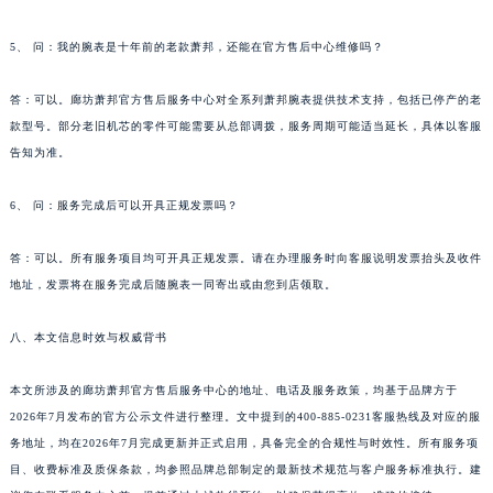
甘肃省嘉峪关市雄关区新华中路萧邦售后服务中心（需提前预约）
5、 问：我的腕表是十年前的老款萧邦，还能在官方售后中心维修吗？
甘肃省金昌市金川区北京路萧邦售后服务中心（需提前预约）
甘肃省酒泉市肃州区西大街萧邦售后服务中心（需提前预约）
答：可以。廊坊萧邦官方售后服务中心对全系列萧邦腕表提供技术支持，包括已停产的老
甘肃省临夏市城南街道团结路萧邦售后服务中心（需提前预约）
款型号。部分老旧机芯的零件可能需要从总部调拨，服务周期可能适当延长，具体以客服
甘肃省陇南市武都区人民路萧邦售后服务中心（需提前预约）
告知为准。
甘肃省平凉市崆峒区西大街萧邦售后服务中心（需提前预约）
6、 问：服务完成后可以开具正规发票吗？
甘肃省庆阳市西峰区南大街萧邦售后服务中心（需提前预约）
甘肃省天水市秦州区民主路萧邦售后服务中心（需提前预约）
答：可以。所有服务项目均可开具正规发票。请在办理服务时向客服说明发票抬头及收件
甘肃省武威市凉州区迎宾路萧邦售后服务中心（需提前预约）
地址，发票将在服务完成后随腕表一同寄出或由您到店领取。
甘肃省张掖市甘州区民乐北路萧邦售后服务中心（需提前预约）
宁夏回族自治区固原市原州区文化街萧邦售后服务中心（需提前预约）
八、本文信息时效与权威背书
宁夏回族自治区石嘴山市大武口区贺兰山路萧邦售后服务中心（需提前预约）
本文所涉及的廊坊萧邦官方售后服务中心的地址、电话及服务政策，均基于品牌方于
宁夏回族自治区吴忠市利通区开元大道萧邦售后服务中心（需提前预约）
2026年7月发布的官方公示文件进行整理。文中提到的400-885-0231客服热线及对应的服
宁夏回族自治区银川市兴庆区新华东路97号新百中心C馆一层C1-18号商铺萧邦售后服务中心（需提前预约）
务地址，均在2026年7月完成更新并正式启用，具备完全的合规性与时效性。所有服务项
宁夏回族自治区中卫市沙坡头区鼓楼东街萧邦售后服务中心（需提前预约）
目、收费标准及质保条款，均参照品牌总部制定的最新技术规范与客户服务标准执行。建
青海省果洛藏族自治州玛沁县团结路萧邦售后服务中心（需提前预约）