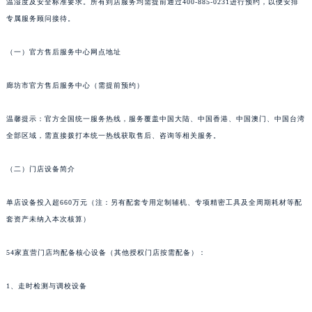
温湿度及安全标准要求。所有到店服务均需提前通过400-885-0231进行预约，以便安排
重庆市解放碑渝中区民权路28号英利国际金融中心写字楼20层01室（需提前预约）
专属服务顾问接待。
黑龙江省大庆市萨尔图区会战大街萧邦售后服务中心（需提前预约）
（一）官方售后服务中心网点地址
黑龙江省鹤岗市向阳区红军路萧邦售后服务中心（需提前预约）
黑龙江省黑河市爱辉区中央街萧邦售后服务中心（需提前预约）
廊坊市官方售后服务中心（需提前预约）
黑龙江省鸡西市鸡冠区红军路萧邦售后服务中心（需提前预约）
黑龙江省佳木斯市向阳区长安路萧邦售后服务中心（需提前预约）
温馨提示：官方全国统一服务热线，服务覆盖中国大陆、中国香港、中国澳门、中国台湾
黑龙江省牡丹江市东安区太平路萧邦售后服务中心（需提前预约）
全部区域，需直接拨打本统一热线获取售后、咨询等相关服务。
黑龙江省七台河市桃山区大同街萧邦售后服务中心（需提前预约）
（二）门店设备简介
黑龙江省齐齐哈尔市龙沙区龙华路萧邦售后服务中心（需提前预约）
黑龙江省双鸭山市尖山区新兴大街萧邦售后服务中心（需提前预约）
单店设备投入超660万元（注：另有配套专用定制辅机、专项精密工具及全周期耗材等配
黑龙江省绥化市北林区新华街与康庄路交叉口萧邦售后服务中心（需提前预约）
套资产未纳入本次核算）
黑龙江省伊春市伊美区通河路萧邦售后服务中心（需提前预约）
吉林省白城市洮北区明仁南街萧邦售后服务中心（需提前预约）
54家直营门店均配备核心设备（其他授权门店按需配备）：
吉林省白山市浑江区浑江大街萧邦售后服务中心（需提前预约）
1、走时检测与调校设备
吉林省吉林市船营区河南街萧邦售后服务中心（需提前预约）
吉林省辽源市龙山区人民大街萧邦售后服务中心（需提前预约）