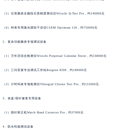
山西省太原市迎泽区迎泽街道解放路15号亨得利名表维修授权店3楼萧邦售后服务中心（需提前预约）
天津市和平区赤峰道136号天津国际金融中心26层2603室萧邦售后服务中心（需提前预约）
（5）石英腕表全频段石英精度测试仪Witschi Q-Test Pro，约140000元
安徽省安庆市迎江区人民路萧邦售后服务中心（需提前预约）
（6）钟表专用激光摆轮干涉仪CSEM Optimum 150，约750000元
安徽省蚌埠市蚌山区淮河路萧邦售后服务中心（需提前预约）
安徽省亳州市谯城区魏武大道萧邦售后服务中心（需提前预约）
2、复杂功能腕表专项调试设备
安徽省池州市贵池区长江路萧邦售后服务中心（需提前预约）
安徽省滁州市琅琊区南谯北路萧邦售后服务中心（需提前预约）
（1）万年历综合检测仪Witschi Perpetual Calendar Tester，约238000元
安徽省阜阳市颍州区颍州北路萧邦售后服务中心（需提前预约）
（2）三问音簧专业调试工作站Bergeon 8200，约186000元
安徽省淮北市相山区淮海路萧邦售后服务中心（需提前预约）
安徽省淮南市田家庵区国庆中路萧邦售后服务中心（需提前预约）
（3）计时码表专项检测仪Vibrograf Chrono Test Pro，约152000元
安徽省黄山市屯溪区黄山西路萧邦售后服务中心（需提前预约）
安徽省六安市金安区解放中路萧邦售后服务中心（需提前预约）
3、表盘/指针修复专用设备
安徽省马鞍山市雨山区湖南西路萧邦售后服务中心（需提前预约）
安徽省宿州市埇桥区人民中路萧邦售后服务中心（需提前预约）
（1）指针矫正机Watch Hand Corrector Pro，约37000元
安徽省铜陵市铜官区石城大道萧邦售后服务中心（需提前预约）
4、防水性能测试设备
安徽省芜湖市镜湖区中山路步行街萧邦售后服务中心（需提前预约）