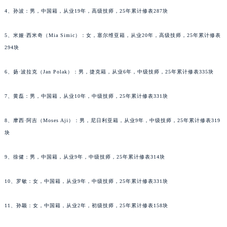
黑龙江省伊春市伊美区通河路萧邦售后服务中心（需提前预约）
4、孙波：男，中国籍，从业19年，高级技师，25年累计修表287块
吉林省白城市洮北区明仁南街萧邦售后服务中心（需提前预约）
5、米娅·西米奇（Mia Simic）：女，塞尔维亚籍，从业20年，高级技师，25年累计修表
吉林省白山市浑江区浑江大街萧邦售后服务中心（需提前预约）
294块
吉林省吉林市船营区河南街萧邦售后服务中心（需提前预约）
吉林省辽源市龙山区人民大街萧邦售后服务中心（需提前预约）
6、扬·波拉克（Jan Polak）：男，捷克籍，从业6年，中级技师，25年累计修表335块
吉林省梅河口市新华街道梅河大街萧邦售后服务中心（需提前预约）
吉林省四平市铁东区紫气大路与南九经街交汇处萧邦售后服务中心（需提前预约）
7、黄磊：男，中国籍，从业10年，中级技师，25年累计修表331块
吉林省松原市宁江区五环大街萧邦售后服务中心（需提前预约）
8、摩西·阿吉（Moses Aji）：男，尼日利亚籍，从业9年，中级技师，25年累计修表319
吉林省通化市东昌区环通乡江南大街萧邦售后服务中心（需提前预约）
块
吉林省延边市延吉市解放路萧邦售后服务中心（需提前预约）
辽宁省鞍山市铁东区站前街萧邦售后服务中心（需提前预约）
9、徐健：男，中国籍，从业9年，中级技师，25年累计修表314块
辽宁省本溪市平山区胜利路萧邦售后服务中心（需提前预约）
辽宁省朝阳市双塔区新华路萧邦售后服务中心（需提前预约）
10、罗敏：女，中国籍，从业9年，中级技师，25年累计修表331块
辽宁省丹东市振兴区七经街萧邦售后服务中心（需提前预约）
11、孙颖：女，中国籍，从业2年，初级技师，25年累计修表158块
辽宁省抚顺市新抚区东一路萧邦售后服务中心（需提前预约）
辽宁省阜新市海州区解放大街萧邦售后服务中心（需提前预约）