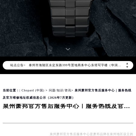
上海市徐汇区虹桥路3号港汇中心写字楼2座37层3705室（需提前预约）
上海市黄浦区南京东路299号宏伊国际广场写字楼8层806室（需提前预约）
南京市秦淮区中山南路1号（新街口）南京中心写字楼22层C1-1室（需提前预约）
常州市新北区龙锦路1590号现代传媒中心写字楼5号楼10层1008室（需提前预约）
徐州市鼓楼区淮海东路29号苏宁广场IFC国际金融中心写字楼35层3508室（需提前预约）
扬州市邗江区国展路29号星耀天地写字楼1号楼18层1803室（需提前预约）
盐城市盐都区世纪大道5号盐城金融城写字楼1号楼16层1604室（需提前预约）
▲
泰州市海陵区永定东路399号置地商务中心东塔写字楼（华润万象城）17层1706室（需提前预约）
站点公告>
▼
宁波市江北区大闸南路500号来福士广场办公楼20层2009室（需提前预约）
杭州市上城区钱江路1366号华润大厦写字楼A座5层503-5室（需提前预约）
金华市金东区东市南街777号金华万达广场写字楼4号楼22层2209室（需提前预约）
当前位置：
| Chopard (中国)
>
问题/知识/资讯
> 泉州萧邦官方售后服务中心｜服务热线
及官方维修地址权威信息公示（2026年7月更新）
绍兴市越城区胜利东路379号世茂天际中心写字楼8层805室（需提前预约）
泉州萧邦官方售后服务中心｜服务热线及官方维修地址权威信息公示（2026年7月更新）
嘉兴市南湖区广益路705号嘉兴世界贸易中心写字楼A座13层1304室（需提前预约）
南昌市红谷滩新区红谷中大道998号绿地双子塔（中央广场）A1座办公楼14层07室（需提前预约）
济南市历下区经十路11111号华润中心写字楼（万象城）15层1508室（需提前预约）
广州市天河区天河路230号万菱汇国际中心写字楼A塔7层704室（需提前预约）
泉州萧邦官方售后服务中心是萧邦品牌在泉州地区设立的