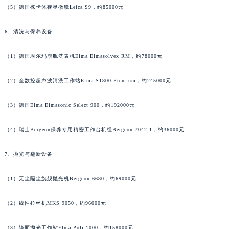
（5）德国徕卡体视显微镜Leica S9，约85000元
江苏省镇江市京口区中山东路萧邦售后服务中心（需提前预约）
江西省抚州市临川区赣东大道萧邦售后服务中心（需提前预约）
6、清洗与保养设备
江西省赣州市章贡区文清路萧邦售后服务中心（需提前预约）
江西省吉安市吉州区井冈山大道萧邦售后服务中心（需提前预约）
（1）德国埃尔玛旗舰洗表机Elma Elmasolvex RM，约78000元
江西省景德镇市珠山区珠山中路萧邦售后服务中心（需提前预约）
江西省九江市浔阳区浔阳路萧邦售后服务中心（需提前预约）
（2）全数控超声波清洗工作站Elma S1800 Premium，约245000元
江西省南昌市红谷滩新区红谷中大道998号绿地双子塔（中央广场）A1座办公楼14层1407室萧邦售后服务中心（需提前预约）
（3）德国Elma Elmasonic Select 900，约192000元
江西省萍乡市安源区萍安北大道与康庄路交叉口萧邦售后服务中心（需提前预约）
江西省上饶市信州区滨江西路萧邦售后服务中心（需提前预约）
（4）瑞士Bergeon保养专用精密工作台机组Bergeon 7042-1，约36000元
江西省新余市渝水区北湖西路萧邦售后服务中心（需提前预约）
江西省宜春市袁州区中山中路萧邦售后服务中心（需提前预约）
7、抛光与翻新设备
江西省鹰潭市月湖区胜利东路萧邦售后服务中心（需提前预约）
（1）无尘隔尘旗舰抛光机Bergeon 6680，约69000元
山东省德州市德城区东风中路萧邦售后服务中心（需提前预约）
山东省东营市东营区济南路萧邦售后服务中心（需提前预约）
（2）线性拉丝机MKS 9050，约96000元
山东省济南市历下区经十路11111号华润中心写字楼（万象城）15层1508室萧邦售后服务中心（需提前预约）
山东省济宁市任城区太白楼路萧邦售后服务中心（需提前预约）
（3）镜面抛光工作站Elma Poli-1000，约158000元