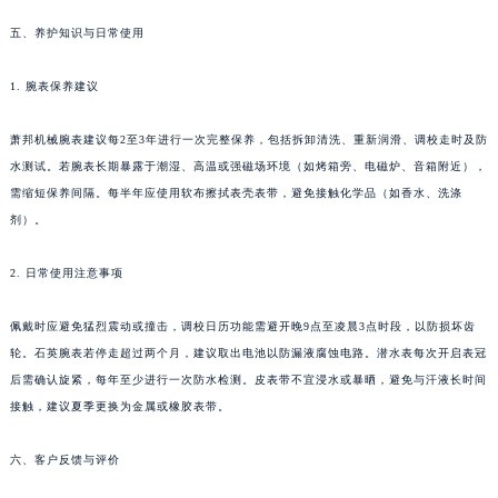
湖南省株洲市芦淞区建设南路萧邦售后服务中心（需提前预约）
五、养护知识与日常使用
甘肃省白银市白银区北京路萧邦售后服务中心（需提前预约）
甘肃省定西市安定区解放路萧邦售后服务中心（需提前预约）
1. 腕表保养建议
甘肃省敦煌市沙州镇阳关中路萧邦售后服务中心（需提前预约）
萧邦机械腕表建议每2至3年进行一次完整保养，包括拆卸清洗、重新润滑、调校走时及防
甘肃省合作市人民街萧邦售后服务中心（需提前预约）
水测试。若腕表长期暴露于潮湿、高温或强磁场环境（如烤箱旁、电磁炉、音箱附近），
甘肃省嘉峪关市雄关区新华中路萧邦售后服务中心（需提前预约）
需缩短保养间隔。每半年应使用软布擦拭表壳表带，避免接触化学品（如香水、洗涤
甘肃省金昌市金川区北京路萧邦售后服务中心（需提前预约）
剂）。
甘肃省酒泉市肃州区西大街萧邦售后服务中心（需提前预约）
甘肃省临夏市城南街道团结路萧邦售后服务中心（需提前预约）
2. 日常使用注意事项
甘肃省陇南市武都区人民路萧邦售后服务中心（需提前预约）
佩戴时应避免猛烈震动或撞击，调校日历功能需避开晚9点至凌晨3点时段，以防损坏齿
甘肃省平凉市崆峒区西大街萧邦售后服务中心（需提前预约）
轮。石英腕表若停走超过两个月，建议取出电池以防漏液腐蚀电路。潜水表每次开启表冠
甘肃省庆阳市西峰区南大街萧邦售后服务中心（需提前预约）
后需确认旋紧，每年至少进行一次防水检测。皮表带不宜浸水或暴晒，避免与汗液长时间
甘肃省天水市秦州区民主路萧邦售后服务中心（需提前预约）
接触，建议夏季更换为金属或橡胶表带。
甘肃省武威市凉州区迎宾路萧邦售后服务中心（需提前预约）
甘肃省张掖市甘州区民乐北路萧邦售后服务中心（需提前预约）
六、客户反馈与评价
宁夏回族自治区固原市原州区文化街萧邦售后服务中心（需提前预约）