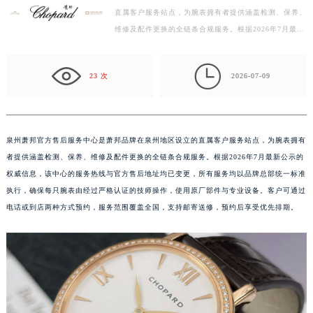
广州市越秀区环市东路371-375号世界贸易中心大厦南塔写字楼15层07室（需提前预约）
直属客户服务站点，为腕表拥有者提供涵盖检测、保养、
维修及配件更换的全链条合规服务。根据2026年7月最新
深圳市罗湖区深南东路5001号华润大厦写字楼17层1701室（需提前预约）
公示的权威信息，该中心的服务热线与官方售后地址均
惠州市惠城区江北文昌一路7号华贸大厦写字楼1座30层05室（需提前预约）
已…

厦门市思明区湖滨东路95号华润大厦写字楼B座11层1104室（需提前预约）
23 次
2026-07-09
福州市鼓楼区五四路128-1号恒力城写字楼15层03室（需提前预约）
成都市锦江区人民东路6号SAC东原中心写字楼24层2406B室（需提前预约）
重庆市江北区观音桥步行街2号融恒时代广场写字楼9层902室（需提前预约）
泉州萧邦官方售后服务中心是萧邦品牌在泉州地区设立的直属客户服务站点，为腕表拥有
长沙市芙蓉区定王台街道建湘路393号世茂环球金融中心写字楼（芙蓉广场）10层13室（需提前预约）
者提供涵盖检测、保养、维修及配件更换的全链条合规服务。根据2026年7月最新公示的
郑州市二七区铭功路10号华润大厦写字楼29层2905室（需提前预约）
权威信息，该中心的服务热线与官方售后地址均已变更，所有服务均以品牌总部统一标准
太原市迎泽区解放路15号亨得利名表服务中心（品牌授权店）3层整层（需提前预约）
执行，确保每只腕表由经过严格认证的技师操作，使用原厂部件与专业设备。客户可通过
电话或到店两种方式预约，服务范围覆盖全国，支持邮寄送修，预约后享受优先排期。
沈阳市沈河区中街路137号亨得利名表服务中心（品牌授权店）1层整层（需提前预约）
沈阳市沈河区中街路83号亨得利名表服务中心（品牌授权店）1层整层（需提前预约）
乌鲁木齐市天山区红山路26号时代广场（CCMALL）C座17层17-B（需提前预约）
温州市鹿城区锦绣路1067号置信广场10层1015室（需提前预约）
哈尔滨市道里区友谊西路600号富力中心T2座写字楼29层03室（需提前预约）
大连市中山区人民路15号国际金融大厦7层G室（需提前预约）