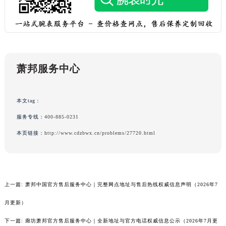
新疆维吾尔自治区吐鲁番市高昌区文化中路文化中路萧邦售后服务中心（需提前预约）
新疆维吾尔自治区乌苏市乌鲁木齐北路萧邦售后服务中心（需提前预约）
新疆维吾尔自治区五家渠市长征西街萧邦售后服务中心（需提前预约）
新疆维吾尔自治区新星市东风路萧邦售后服务中心（需提前预约）
新疆维吾尔自治区伊宁市解放西路萧邦售后服务中心（需提前预约）
萧邦服务中心
贵州省安顺市西秀区中华南路萧邦售后服务中心（需提前预约）
贵州省毕节市七星关区松山路萧邦售后服务中心（需提前预约）
本文tag：
贵州省六盘水市钟山区钟山大道萧邦售后服务中心（需提前预约）
服务专线：
400-885-0231
贵州省黔东南苗族侗族自治州凯里市北京西路萧邦售后服务中心（需提前预约）
本页链接：
http://www.cdzbwx.cn/problems/27720.html
贵州省黔西南布依族苗族自治州兴义市大道与桔香路交汇处萧邦售后服务中心（需提前预约）
贵州省铜仁市碧江区民主路萧邦售后服务中心（需提前预约）
贵州省遵义市红花岗区共青大道与嵩山路交叉口萧邦售后服务中心（需提前预约）
四川省阿坝州市马尔康市团结街萧邦售后服务中心（需提前预约）
上一篇:
萧邦中国官方售后服务中心｜完整网点地址与售后热线权威信息声明（2026年7
四川省巴中市巴州区江北大道萧邦售后服务中心（需提前预约）
月更新）
四川省成都市锦江区人民东路6号SAC东原中心24层2406B室萧邦售后服务中心（需提前预约）
下一篇:
廊坊萧邦官方售后服务中心｜全新地址与官方电话权威信息公示（2026年7月更
四川省达州市通川区中心广场、老车坝萧邦售后服务中心（需提前预约）