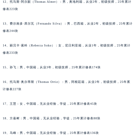
12、托马斯·阿尔默（Thomas Almer）：男，奥地利籍，从业2年，初级技师，25年累计
辽宁省葫芦岛市连山区中央路萧邦售后服务中心（需提前预约）
修表223块
辽宁省锦州市古塔区中央大街萧邦售后服务中心（需提前预约）
辽宁省辽阳市白塔区新运大街萧邦售后服务中心（需提前预约）
13、费尔南多·席尔瓦（Fernando Silva）：男，巴西籍，从业2年，初级技师，25年累计
辽宁省盘锦市兴隆台区石油大街萧邦售后服务中心（需提前预约）
修表244块
辽宁省铁岭市银州区南马路萧邦售后服务中心（需提前预约）
14、丽贝卡·索科（Rebecca Soko）：女，尼日利亚籍，从业1年，初级技师，25年累计
辽宁省营口市站前区市府路与渤海大街交叉口萧邦售后服务中心（需提前预约）
修表233块
辽宁省沈阳市沈河区中街路137号亨得利名表维修授权店1楼萧邦售后服务中心（需提前预约）
辽宁省沈阳市沈河区中街路83号亨得利名表维修授权店1楼萧邦售后服务中心（需提前预约）
15、孙飞：男，中国籍，从业3年，初级技师，25年累计修表174块
北京市朝阳区建国门外大街甲6号华熙国际中心D座11层1102室萧邦售后服务中心（北京总部）（需提前预约）
北京市东城区东长安街1号王府井东方广场W3座6层602室萧邦售后服务中心（需提前预约）
16、托马斯·奥尔蒂斯（Thomas Ortiz）：男，阿根廷籍，从业2年，初级技师，25年累
计修表227块
河北省保定市竞秀区朝阳北大街北国先天下萧邦售后服务中心（需提前预约）
内蒙古自治区阿拉善盟市左旗土尔扈特大街萧邦售后服务中心（需提前预约）
17、王慧：女，中国籍，无从业经验，学徒，25年累计修表45块
内蒙古自治区巴彦淖尔市临河区新华街萧邦售后服务中心（需提前预约）
内蒙古自治区包头市青山区幸福路甲3号王府井百货名表维修萧邦售后服务中心（需提前预约）
18、方嘉树：男，中国籍，无从业经验，学徒，25年累计修表88块
内蒙古自治区赤峰市红山区哈达街萧邦售后服务中心（需提前预约）
内蒙古自治区鄂尔多斯市东胜区伊金霍洛街萧邦售后服务中心（需提前预约）
19、马峰：男，中国籍，无从业经验，学徒，25年累计修表136块