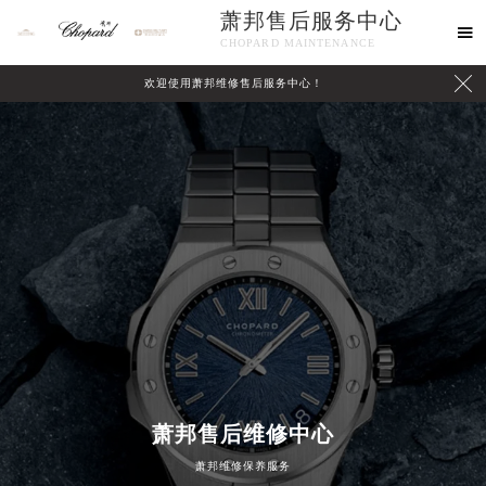
萧邦售后服务中心

CHOPARD MAINTENANCE

欢迎使用萧邦维修售后服务中心！
中心介绍
联系我们
2026年8月萧邦中国区售后服务网络优化升级公告
2026年8月萧邦全国官方售后客户服务热线：400-885-0231
萧邦官方全国统一服务热线400-885-0231，服务覆盖中国大陆、香港、澳门、台湾全部区域（非大陆需加拨“+86”）
2026年8月萧邦售后服务中心最新网点地址：
北京市朝阳区建国门外大街甲6号华熙国际中心写字楼D座11层1102室（北京总部）（需提前预约）
萧邦售后维修中心
北京市东城区东长安街1号东方广场写字楼W3座6层602室（需提前预约）
萧邦维修保养服务
天津市和平区赤峰道136号天津国际金融中心写字楼26层2603室（需提前预约）