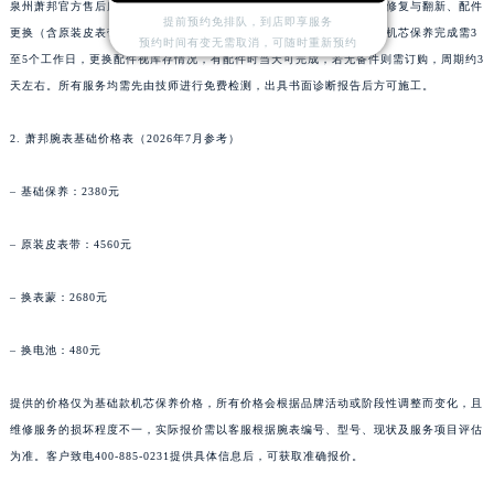
泉州萧邦官方售后服务中心提供四大类核心服务：机芯全面保养、外观修复与翻新、配件
海南省万宁市万城镇解放路萧邦售后服务中心（需提前预约）
提前预约免排队，到店即享服务
更换（含原装皮表带、表蒙、电池等）、功能检测与消磁校正。其中，机芯保养完成需3
预约时间有变无需取消，可随时重新预约
海南省文昌市文城镇教育东路萧邦售后服务中心（需提前预约）
至5个工作日，更换配件视库存情况，有配件时当天可完成，若无备件则需订购，周期约3
海南省五指山市通什镇三月三大道萧邦售后服务中心（需提前预约）
天左右。所有服务均需先由技师进行免费检测，出具书面诊断报告后方可施工。
香港特别行政区尖沙咀区油尖旺区广东道萧邦售后服务中心（需提前预约）
2. 萧邦腕表基础价格表（2026年7月参考）
香港特别行政区金钟区中西区金钟道萧邦售后服务中心（需提前预约）
香港特别行政区九龙区油尖旺区弥敦道萧邦售后服务中心（需提前预约）
– 基础保养：2380元
香港特别行政区铜锣湾区湾仔区轩尼诗道萧邦售后服务中心（需提前预约）
河南省安阳市文峰区解放大道萧邦售后服务中心（需提前预约）
– 原装皮表带：4560元
河南省鹤壁市淇滨区九州路萧邦售后服务中心（需提前预约）
河南省济源市沁园街道济水大道萧邦售后服务中心（需提前预约）
– 换表蒙：2680元
河南省焦作市解放区解放路萧邦售后服务中心（需提前预约）
– 换电池：480元
河南省开封市鼓楼区中山路萧邦售后服务中心（需提前预约）
河南省洛阳市西工区中州中路与解放路交叉口萧邦售后服务中心（需提前预约）
提供的价格仅为基础款机芯保养价格，所有价格会根据品牌活动或阶段性调整而变化，且
河南省漯河市源汇区交通路萧邦售后服务中心（需提前预约）
维修服务的损坏程度不一，实际报价需以客服根据腕表编号、型号、现状及服务项目评估
河南省南阳市宛城区范蠡东路与南都路交叉口萧邦售后服务中心（需提前预约）
为准。客户致电400-885-0231提供具体信息后，可获取准确报价。
河南省平顶山市卫东区建设路萧邦售后服务中心（需提前预约）