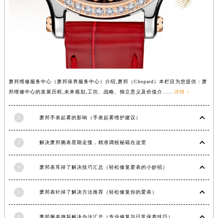
云南省怒江傈僳族自治州泸水市人民路萧邦售后服务中心（需提前预约）
云南省普洱市思茅区振兴大道萧邦售后服务中心（需提前预约）
云南省曲靖市麒麟区学府路萧邦售后服务中心（需提前预约）
云南省文山壮族苗族自治州文山市东风路萧邦售后服务中心（需提前预约）
云南省西双版纳傣族自治州景洪市宣慰大道萧邦售后服务中心（需提前预约）
云南省玉溪市红塔区南北大街萧邦售后服务中心（需提前预约）
萧邦维修服务中心（萧邦保养服务中心）介绍,萧邦（Chopard）本栏目为您提供：萧
云南省昭通市昭阳区青年路萧邦售后服务中心（需提前预约）
邦维修中心的发展历程,未来规划,工坊、战略、独立意义及价值介......
详情 >
台湾省台北市万华区中华路萧邦售后服务中心（需提前预约）
台湾省新北市板桥区文化路萧邦售后服务中心（需提前预约）
2
萧邦手表起雾的影响（手表起雾维护建议）
台湾省桃园市中坜区中丰路萧邦售后服务中心（需提前预约）
3
解决萧邦腕表星期走慢，精准调校秘籍在这里
台湾省台中市西屯区文华路萧邦售后服务中心（需提前预约）
台湾省台南市中西区国华街萧邦售后服务中心（需提前预约）
4
萧邦表耳掉了解决技巧汇总（轻松修复爱表的小妙招）
台湾省高雄市新兴区五福路萧邦售后服务中心（需提前预约）
台湾省基隆市仁爱区仁三路萧邦售后服务中心（需提前预约）
5
萧邦表针掉了解决方法推荐（轻松修复你的爱表）
台湾省新竹市东区中正路萧邦售后服务中心（需提前预约）
台湾省嘉义市东区文化路萧邦售后服务中心（需提前预约）
6
萧邦腕表摔坏解决办法汇总（专业修复与日常保养技巧）