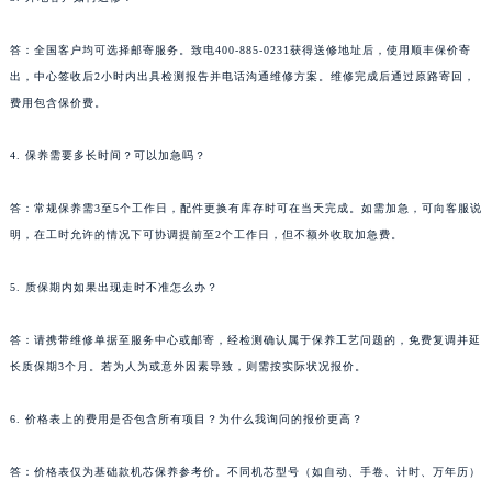
陕西省铜川市王益区红旗街萧邦售后服务中心（需提前预约）
陕西省渭南市临渭区东风大街萧邦售后服务中心（需提前预约）
答：全国客户均可选择邮寄服务。致电400-885-0231获得送修地址后，使用顺丰保价寄
出，中心签收后2小时内出具检测报告并电话沟通维修方案。维修完成后通过原路寄回，
陕西省咸阳市秦都区沣西新城统一西路与白马河路交汇处萧邦售后服务中心（需提前预约）
费用包含保价费。
陕西省延安市宝塔区中心街萧邦售后服务中心（需提前预约）
陕西省榆林市榆阳区长兴路萧邦售后服务中心（需提前预约）
4. 保养需要多长时间？可以加急吗？
新疆维吾尔自治区阿克苏市东大街萧邦售后服务中心（需提前预约）
新疆维吾尔自治区阿拉尔市胜利大道萧邦售后服务中心（需提前预约）
答：常规保养需3至5个工作日，配件更换有库存时可在当天完成。如需加急，可向客服说
新疆维吾尔自治区阿拉山口市友好路萧邦售后服务中心（需提前预约）
明，在工时允许的情况下可协调提前至2个工作日，但不额外收取加急费。
新疆维吾尔自治区阿勒泰市解放路萧邦售后服务中心（需提前预约）
5. 质保期内如果出现走时不准怎么办？
新疆维吾尔自治区阿图什市光明路萧邦售后服务中心（需提前预约）
新疆维吾尔自治区白杨市军垦路萧邦售后服务中心（需提前预约）
答：请携带维修单据至服务中心或邮寄，经检测确认属于保养工艺问题的，免费复调并延
新疆维吾尔自治区北屯市团结路萧邦售后服务中心（需提前预约）
长质保期3个月。若为人为或意外因素导致，则需按实际状况报价。
新疆维吾尔自治区博乐市博乐市北京路萧邦售后服务中心（需提前预约）
新疆维吾尔自治区昌吉市延安北路萧邦售后服务中心（需提前预约）
6. 价格表上的费用是否包含所有项目？为什么我询问的报价更高？
新疆维吾尔自治区阜康市博峰路萧邦售后服务中心（需提前预约）
答：价格表仅为基础款机芯保养参考价。不同机芯型号（如自动、手卷、计时、万年历）
新疆维吾尔自治区哈密市伊州区建国北路萧邦售后服务中心（需提前预约）