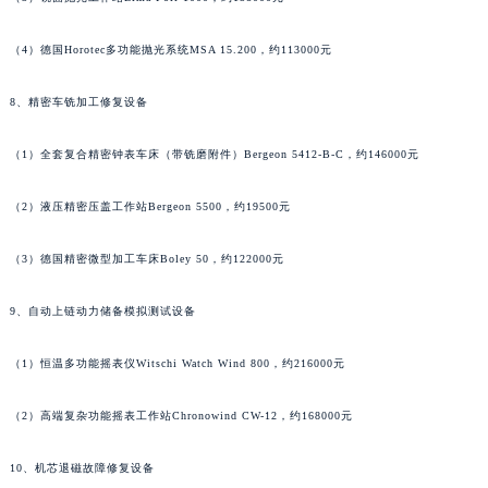
山东省莱芜市文化南路8号银座商城名表维修一楼名表维修萧邦售后服务中心（需提前预约）
山东省临沂市兰山区解放路萧邦售后服务中心（需提前预约）
（4）德国Horotec多功能抛光系统MSA 15.200，约113000元
山东省日照市东港区烟台路萧邦售后服务中心（需提前预约）
8、精密车铣加工修复设备
山东省泰安市泰山区财源街道泰山大街萧邦售后服务中心（需提前预约）
山东省威海市环翠区新威海路89号振华商厦一楼名表维修萧邦售后服务中心（需提前预约）
（1）全套复合精密钟表车床（带铣磨附件）Bergeon 5412-B-C，约146000元
山东省潍坊市奎文区东风东街萧邦售后服务中心（需提前预约）
山东省枣庄市滕州市北辛路与善国路交叉口萧邦售后服务中心（需提前预约）
（2）液压精密压盖工作站Bergeon 5500，约19500元
山东省淄博市张店区金晶大道萧邦售后服务中心（需提前预约）
（3）德国精密微型加工车床Boley 50，约122000元
上海市黄浦区南京东路299号宏伊国际广场写字楼8层806室萧邦售后服务中心（需提前预约）
上海市徐汇区虹桥路3号港汇中心2座37层3705室萧邦售后服务中心（需提前预约）
9、自动上链动力储备模拟测试设备
浙江省杭州市上城区钱江路1366号华润大厦A座5层503-5室萧邦售后服务中心（需提前预约）
浙江省湖州市吴兴区劳动路萧邦售后服务中心（需提前预约）
（1）恒温多功能摇表仪Witschi Watch Wind 800，约216000元
浙江省嘉兴市南湖区广益路705号嘉兴世界贸易中心A座13层1304室萧邦售后服务中心（需提前预约）
浙江省金华市金东区东市南街777号金华万达广场4号楼22楼2209室萧邦售后服务中心（需提前预约）
（2）高端复杂功能摇表工作站Chronowind CW-12，约168000元
浙江省丽水市莲都区解放街萧邦售后服务中心（需提前预约）
10、机芯退磁故障修复设备
浙江省宁波市江北区大闸南路500号来福士广场办公楼20层2009室萧邦售后服务中心（需提前预约）