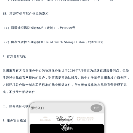
广西壮族自治区崇左市江州区石景林街道友谊大道与丽川路交汇处萧邦售后服务中心（需提前预约）
广西壮族自治区防城港市港口区金花茶大道萧邦售后服务中心（需提前预约）
15、精密存储与配件恒温防潮柜
广西壮族自治区贵港市港北区港城街道布山大道与仙衣路交叉口萧邦售后服务中心（需提前预约）
（1）润滑油恒温防潮存储柜（定制），约49000元
广西壮族自治区桂林市秀峰区红岭路萧邦售后服务中心（需提前预约）
广西壮族自治区河池市金城江区金城江街道朝阳路萧邦售后服务中心（需提前预约）
（2）腕表气密性长期存储舱Sealed Watch Storage Cabin，约32000元
广西壮族自治区贺州市八步区城东街道灵峰南路萧邦售后服务中心（需提前预约）
广西壮族自治区来宾市兴宾区桂中大道萧邦售后服务中心（需提前预约）
2. 官方售后地址
广西壮族自治区柳州市城中区中山中路萧邦售后服务中心（需提前预约）
泉州萧邦官方售后服务中心的物理服务地点于2026年7月变更为品牌直属服务网点，仅受
广西壮族自治区钦州市钦南区金海湾东大街萧邦售后服务中心（需提前预约）
理通过热线或官网预约的客户，到店需提前确认时段。该中心坐落于泉州市核心商务区，
广西壮族自治区梧州市万秀区龙湖镇高旺路萧邦售后服务中心（需提前预约）
内部环境符合瑞士制表工艺标准的无尘恒温条件，所有维修操作均在品牌直营管理下完
广西壮族自治区玉林市玉州区金玉路萧邦售后服务中心（需提前预约）
成，不接受外部转送件。
海南省儋州市儋州市那大镇兰洋北路萧邦售后服务中心（需提前预约）
海南省东方市八所镇解放西路萧邦售后服务中心（需提前预约）
二、服务项目与收费标准
预约入口
关闭
海南省琼海市嘉积镇东风路萧邦售后服务中心（需提前预约）
1. 服务项目概述
海南省三沙市西沙区西沙群岛永兴岛北京路萧邦售后服务中心（需提前预约）
立即预约
海南省三亚市吉阳区迎宾路萧邦售后服务中心（需提前预约）