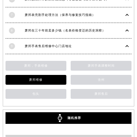
重庆市江北区观音桥步行街2号融恒时代广场9层902室萧邦售后服务中心（需提前预约）
新疆维吾尔自治区乌鲁木齐市天山区红山路26号时代广场（CCMALL）C座17层17-B萧邦售后服务中心（需提前预约）
7
萧邦表壳割手处理方法（保养与修复技巧指南）
浙江省温州市鹿城区锦绣路1067号置信广场10层1015室萧邦售后服务中心（需提前预约）
8
萧邦在三十年前卖多少钱（名表价格变迁的历史洞察）
黑龙江省哈尔滨市道里区友谊西路600号富力中心T2座写字楼29层03室室萧邦售后服务中心（需提前预约）
辽宁省大连市中山区人民路15号国际金融大厦7层G室萧邦售后服务中心（需提前预约）
9
萧邦手表售后维修中心门店地址
广东省佛山市禅城区季华五路57号万科金融中心C座12层1205室萧邦售后服务中心（需提前预约）
广东省东莞市东城街道鸿福东路1号民盈国贸中心T1写字楼9层907室萧邦售后服务中心（需提前预约）
江苏省无锡市梁溪区人民中路139号恒隆广场写字楼1座11层1104室萧邦售后服务中心（需提前预约）
萧邦，手表维修
萧邦手表调整时间
江苏省南通市崇川区工农路57号圆融广场写字楼16层1603室萧邦售后服务中心（需提前预约）
萧邦维修
沧州
江苏省苏州市苏州工业园区 星港街199号苏州中心办公楼C座22层08室萧邦售后服务中心（需提前预约）
湖北省武汉市江汉区解放大道686号世界贸易大厦38层09室萧邦售后服务中心（需提前预约）
包头
萧邦售后
广西省南宁市青秀区金湖路59号地王大厦12楼1224室萧邦售后服务中心（需提前预约）
安徽省合肥市蜀山区潜山路111号万象城华润大厦B座12楼03室萧邦售后服务中心（需提前预约）
福建省泉州市丰泽区宝洲路729号浦西万达中心写字楼A座7楼709室萧邦售后服务中心（需提前预约）
随机推荐
山东省青岛市南区山东路6号华润大厦B座22层04室萧邦售后服务中心（需提前预约）
山东省烟台市芝罘区胜利路139号万达金融中心A座907室萧邦售后服务中心（需提前预约）