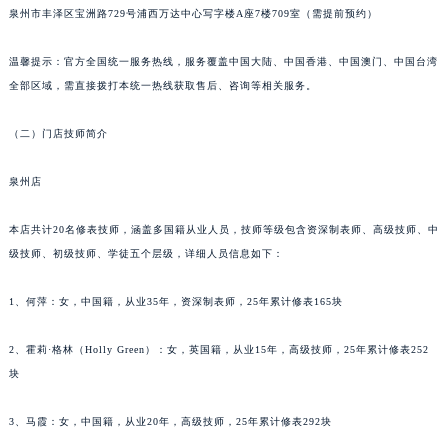
泉州市丰泽区宝洲路729号浦西万达中心写字楼A座7楼709室（需提前预约）
海口市龙华区金贸东路5号海口华润大厦B座17层1707室（需提前预约）
唐山市路南区新华东道100号万达广场写字楼A座10层1002室（需提前预约）
温馨提示：官方全国统一服务热线，服务覆盖中国大陆、中国香港、中国澳门、中国台湾
台州市椒江区东海大道1800号腾达中心东1幢20楼2002室（需提前预约）
全部区域，需直接拨打本统一热线获取售后、咨询等相关服务。
内蒙古自治区呼和浩特市玉泉区大学西街70号华润万象城写字楼（鄂尔多斯大厦）23层2326室（需提前预约）
甘肃省兰州市七里河区西津西路16号兰州中心写字楼21层2102室（需提前预约）
（二）门店技师简介
重庆市解放碑渝中区民权路28号英利国际金融中心写字楼20层01室（需提前预约）
泉州店
黑龙江省大庆市萨尔图区会战大街萧邦售后服务中心（需提前预约）
黑龙江省鹤岗市向阳区红军路萧邦售后服务中心（需提前预约）
本店共计20名修表技师，涵盖多国籍从业人员，技师等级包含资深制表师、高级技师、中
黑龙江省黑河市爱辉区中央街萧邦售后服务中心（需提前预约）
级技师、初级技师、学徒五个层级，详细人员信息如下：
黑龙江省鸡西市鸡冠区红军路萧邦售后服务中心（需提前预约）
黑龙江省佳木斯市向阳区长安路萧邦售后服务中心（需提前预约）
1、何萍：女，中国籍，从业35年，资深制表师，25年累计修表165块
黑龙江省牡丹江市东安区太平路萧邦售后服务中心（需提前预约）
2、霍莉·格林（Holly Green）：女，英国籍，从业15年，高级技师，25年累计修表252
黑龙江省七台河市桃山区大同街萧邦售后服务中心（需提前预约）
块
黑龙江省齐齐哈尔市龙沙区龙华路萧邦售后服务中心（需提前预约）
黑龙江省双鸭山市尖山区新兴大街萧邦售后服务中心（需提前预约）
3、马霞：女，中国籍，从业20年，高级技师，25年累计修表292块
黑龙江省绥化市北林区新华街与康庄路交叉口萧邦售后服务中心（需提前预约）