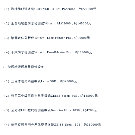
安徽省宣城市宣州区叠嶂西路萧邦售后服务中心（需提前预约）
（1）海神旗舰试水机GREINER LT-121 Poseidon，约220000元
福建省龙岩市新罗区九一南路萧邦售后服务中心（需提前预约）
福建省南平市建阳区人民西路萧邦售后服务中心（需提前预约）
（2）全自动智能防水检测仪Witschi ALC2000，约145000元
福建省宁德市蕉城区天湖东路萧邦售后服务中心（需提前预约）
（3）渗漏定位分析仪Witschi Leak Finder Pro，约90000元
福建省莆田市城厢区霞林街道荔华东大道萧邦售后服务中心（需提前预约）
福建省三明市三元区东乾二路萧邦售后服务中心（需提前预约）
（4）干式防水检测仪Witschi ProofMaster Pro，约198000元
福建省漳州市龙文区步港路萧邦售后服务中心（需提前预约）
江苏省常州市新北区龙锦路1590号现代传媒中心5号楼10层1008室萧邦售后服务中心（需提前预约）
5、微观精密观察显微镜设备
江苏省淮安市清江浦区淮海北路萧邦售后服务中心（需提前预约）
江苏省连云港市海州区通灌北路萧邦售后服务中心（需提前预约）
（1）三目体视高清显微镜Leica S6D，约320000元
江苏省南京市秦淮区中山南路1号南京中心22层22-C1-C3室萧邦售后服务中心（需提前预约）
（2）蔡司工业级三目变焦显微镜ZEISS Stemi 305，约185000元
江苏省宿迁市宿城区西湖路萧邦售后服务中心（需提前预约）
江苏省泰州市海陵区永定东路399号置地商务中心东塔（华润万象城）17层1706室萧邦售后服务中心（需提前预约）
（3）全光谱LED数码检测显微镜GemOro Elite 1030，约4200元
江苏省徐州市鼓楼区淮海东路29号苏宁广场IFC国际金融中心35层3508室萧邦售后服务中心（需提前预约）
江苏省盐城市盐都区世纪大道5号盐城金融城写字楼1号楼16层1604室萧邦售后服务中心（需提前预约）
（4）德国蔡司复消色差体视显微镜ZEISS Stemi 508，约380000元
江苏省扬州市邗江区国展路29号星耀天地写字楼1号楼18层1803室萧邦售后服务中心（需提前预约）