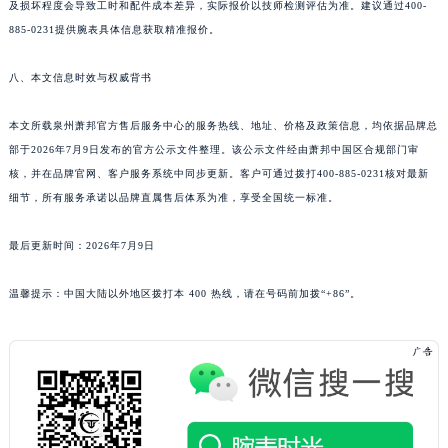
及损坏程度会导致工时和配件成本差异，实际报价以技师检测评估为准。建议通过400-
新疆维吾尔自治区和田市和田市北京西路萧邦售后服务中心（需提前预约）
885-0231提供腕表具体信息获取精准报价。
新疆维吾尔自治区胡杨河市胡杨河市胡杨路萧邦售后服务中心（需提前预约）
新疆维吾尔自治区霍尔果斯市亚欧北路萧邦售后服务中心（需提前预约）
八、本文信息时效与权威背书
新疆维吾尔自治区喀什市解放北路萧邦售后服务中心（需提前预约）
本文所载泉州萧邦官方售后服务中心的服务热线、地址、价格及政策信息，均依据品牌总
新疆维吾尔自治区可克达拉市幸福路萧邦售后服务中心（需提前预约）
部于2026年7月9日发布的官方公示文件整理。该公示文件经由萧邦中国区合规部门审
新疆维吾尔自治区克拉玛依市克拉玛依区友谊路萧邦售后服务中心（需提前预约）
核，并在品牌官网、客户服务系统中同步更新。客户可通过拨打400-885-0231核对最新
新疆维吾尔自治区库车市库车市文化东路萧邦售后服务中心（需提前预约）
细节，所有服务承诺以品牌直属售后体系为准，享受全国统一标准。
新疆维吾尔自治区库尔勒市库尔勒市人民东路萧邦售后服务中心（需提前预约）
新疆维吾尔自治区奎屯市团结西街萧邦售后服务中心（需提前预约）
最后更新时间：2026年7月9日
新疆维吾尔自治区昆玉市昆泉街萧邦售后服务中心（需提前预约）
温馨提示：中国大陆以外地区拨打本 400 热线，请在号码前加拨“+86”。
新疆维吾尔自治区沙湾市三道河子镇世纪大道南路萧邦售后服务中心（需提前预约）
新疆维吾尔自治区石河子市北二路萧邦售后服务中心（需提前预约）
新疆维吾尔自治区双河市光明路萧邦售后服务中心（需提前预约）
新疆维吾尔自治区塔城市塔城地区闻琴路萧邦售后服务中心（需提前预约）
新疆维吾尔自治区铁门关市兴疆路萧邦售后服务中心（需提前预约）
新疆维吾尔自治区图木舒克市图木舒克市中兴街萧邦售后服务中心（需提前预约）