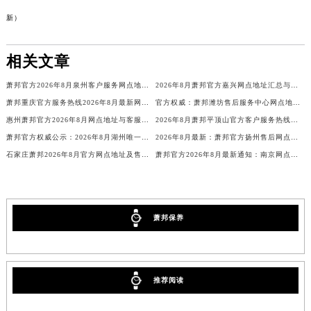
四川省德阳市旌阳区长江西路、南街萧邦售后服务中心（需提前预约）
新）
四川省甘孜州市康定市情歌广场、箭炉街萧邦售后服务中心（需提前预约）
四川省广安市广安区建安南路萧邦售后服务中心（需提前预约）
相关文章
四川省广元市利州区老城南北街、东大街萧邦售后服务中心（需提前预约）
萧邦官方2026年8月泉州客户服务网点地址售后热线电话公告
2026年8月萧邦官方嘉兴网点地址汇总与客户服务热线电话指引
四川省乐山市市中区嘉定中路萧邦售后服务中心（需提前预约）
萧邦重庆官方服务热线2026年8月最新网点地址公示
官方权威：萧邦潍坊售后服务中心网点地址与热线电话2026年8月
四川省凉山州市西昌市大巷口下街萧邦售后服务中心（需提前预约）
惠州萧邦官方2026年8月网点地址与客服热线——售后无忧指南
2026年8月萧邦平顶山官方客户服务热线：售后网点地址全公开
四川省泸州市江阳区治平路萧邦售后服务中心（需提前预约）
萧邦官方权威公示：2026年8月湖州唯一售后网点地址及客服热线，服务信息全公开
2026年8月最新：萧邦官方扬州售后网点地址与全国统一客服热线
四川省眉山市东坡区三苏路萧邦售后服务中心（需提前预约）
石家庄萧邦2026年8月官方网点地址及售后热线客户服务通知
萧邦官方2026年8月最新通知：南京网点地址与售后电话，客服服务信息权威公开
四川省绵阳市涪城区翠花街萧邦售后服务中心（需提前预约）
四川省南充市高坪区江东大道萧邦售后服务中心（需提前预约）
四川省内江市东兴区汉安大道萧邦售后服务中心（需提前预约）
萧邦保养
四川省攀枝花市东区三线大道北段萧邦售后服务中心（需提前预约）
四川省遂宁市船山区香林南路萧邦售后服务中心（需提前预约）
四川省雅安市雨城区熊猫大道萧邦售后服务中心（需提前预约）
推荐阅读
四川省宜宾市翠屏区长翠路萧邦售后服务中心（需提前预约）
四川省资阳市雁江区滨江大道一段与和平南路萧邦售后服务中心（需提前预约）