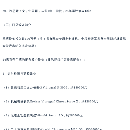
内蒙古自治区呼伦贝尔市海拉尔区中央街萧邦售后服务中心（需提前预约）
20、路思妤：女，中国籍，从业1年，学徒，25年累计修表18块
内蒙古自治区通辽市科尔沁区明仁大街萧邦售后服务中心（需提前预约）
内蒙古自治区乌海市海勃湾区人民南路萧邦售后服务中心（需提前预约）
（三）门店设备简介
内蒙古自治区乌兰察布市集宁区恩和大街萧邦售后服务中心（需提前预约）
内蒙古自治区锡林郭勒盟市锡林浩特市光明街与额尔敦路交叉口萧邦售后服务中心（需提前预约）
单店设备投入超660万元（注：另有配套专用定制辅机、专项精密工具及全周期耗材等配
内蒙古自治区兴安盟市乌兰浩特市兴安大街萧邦售后服务中心（需提前预约）
套资产未纳入本次核算）
山西省大同市平城区迎宾街萧邦售后服务中心（需提前预约）
54家直营门店均配备核心设备（其他授权门店按需配备）：
山西省晋城市城区黄华街萧邦售后服务中心（需提前预约）
山西省晋中市榆次区顺城街萧邦售后服务中心（需提前预约）
1、走时检测与调校设备
山西省临汾市尧都区解放路萧邦售后服务中心（需提前预约）
山西省吕梁市离石区永宁中路与建设街交叉口萧邦售后服务中心（需提前预约）
（1）超高精度天文台校表仪Vibrograf S-3000，约180000元
山西省朔州市朔城区怡西路与鄯阳西街交汇处萧邦售后服务中心（需提前预约）
（2）机械表校表仪Greiner Vibrograf ChronoScope X，约128000元
山西省忻州市忻府区和平东街与七一南路交叉口萧邦售后服务中心（需提前预约）
山西省阳泉市郊区平阳东街与新城大道交叉口萧邦售后服务中心（需提前预约）
（3）九维全功能校表仪Witschi Senior 9D，约260000元
山西省运城市盐湖区河东街萧邦售后服务中心（需提前预约）
山西省长治市潞州区英雄中路萧邦售后服务中心（需提前预约）
（4）二十通道同步测时机Witschi Chronoscope M20 G3，约380000元