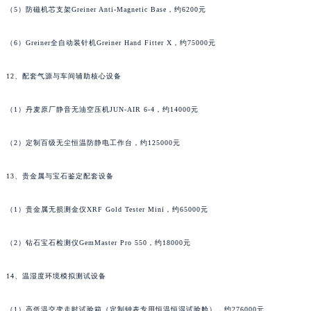
（5）防磁机芯支架Greiner Anti-Magnetic Base，约6200元
广东省惠州市惠城区江北文昌一路7号华贸大厦1座30层3005室萧邦售后服务中心（需提前预约）
广东省江门市蓬江区广场西路萧邦售后服务中心（需提前预约）
（6）Greiner全自动装针机Greiner Hand Fitter X，约75000元
广东省揭阳市榕城进贤门步行街萧邦售后服务中心（需提前预约）
广东省茂名市电白区水东街道迎宾大道萧邦售后服务中心（需提前预约）
12、配套气源与车间辅助核心设备
广东省梅州市梅江区金燕大道萧邦售后服务中心（需提前预约）
广东省清远市清城区湖西路萧邦售后服务中心（需提前预约）
（1）丹麦原厂静音无油空压机JUN-AIR 6-4，约14000元
广东省汕头市龙湖区长平路萧邦售后服务中心（需提前预约）
（2）定制百级无尘恒温防静电工作台，约125000元
广东省汕尾市城区香洲街道园林社区翠园街萧邦售后服务中心（需提前预约）
广东省韶关市武江区芙蓉新区与老城中心交汇处萧邦售后服务中心（需提前预约）
13、贵金属与宝石鉴定配套设备
广东省深圳市罗湖区深南东路5001号华润大厦17层1701室萧邦售后服务中心（需提前预约）
广东省阳江市江城区东风一路萧邦售后服务中心（需提前预约）
（1）贵金属无损测金仪XRF Gold Tester Mini，约65000元
广东省云浮市云城区金山路萧邦售后服务中心（需提前预约）
（2）钻石宝石检测仪GemMaster Pro 550，约18000元
广东省湛江市赤坎区观海北路萧邦售后服务中心（需提前预约）
广东省肇庆市端州区信安大道与砚都大道交汇处萧邦售后服务中心（需提前预约）
14、温湿度环境模拟测试设备
广西壮族自治区百色市右江区中山二路萧邦售后服务中心（需提前预约）
广西壮族自治区北海市海城区北京路萧邦售后服务中心（需提前预约）
（1）高低温交变走时试验箱（定制钟表专用恒温恒湿试验舱），约276000元