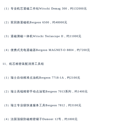
浙江省衢州市柯城区上街萧邦售后服务中心（需提前预约）
（1）专业机芯退磁工作站Witschi Demag 300，约132000元
浙江省绍兴市越城区胜利东路379号世茂天际中心写字楼8层805室萧邦售后服务中心（需提前预约）
浙江省舟山市定海区解放东路萧邦售后服务中心（需提前预约）
（2）双回路退磁机Bergeon 6500，约48000元
澳门特别行政区大堂区议事亭前地（新马路）萧邦售后服务中心（需提前预约）
（3）退磁测磁一体机Witschi Teslascope II，约11000元
澳门特别行政区风顺堂区南湾大马路萧邦售后服务中心（需提前预约）
澳门特别行政区花地玛堂区关闸广场萧邦售后服务中心（需提前预约）
（4）便携式充电退磁器Bergeon MAGNET-O 8804，约7200元
澳门特别行政区花王堂区大三巴商圈萧邦售后服务中心（需提前预约）
澳门特别行政区嘉模堂区官也街萧邦售后服务中心（需提前预约）
11、机芯精密装配润滑工具组
澳门省路氹城市金光大道萧邦售后服务中心（需提前预约）
澳门特别行政区望德堂区塔石广场萧邦售后服务中心（需提前预约）
（1）瑞士自动精准点油机Bergeon 7718-1A，约2100元
福建省福州市鼓楼区五四路128-1号恒力城写字楼15层03室萧邦售后服务中心（需提前预约）
（2）瑞士高端精密手动点油笔Bergeon 7013系列，约1400元
福建省厦门市思明区湖滨东路95号万象城华润大厦B座11层1104室萧邦售后服务中心（需提前预约）
广东省潮州市潮安区新风路与潮汕路交汇处萧邦售后服务中心（需提前预约）
（3）瑞士专业级快速服务工具Bergeon 7812，约3100元
广东省广州市天河区天河路230号万菱汇国际中心A塔7层704室萧邦售后服务中心（需提前预约）
广东省广州市越秀区环市东路371-375号世界贸易中心大厦南塔15层1507室萧邦售后服务中心（需提前预约）
（4）法国顶级防磁精密镊子Dumont 12号，约1800元
广东省河源市源城区越王大道萧邦售后服务中心（需提前预约）