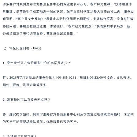
许多客户对泉州萧邦官方售后服务中心的专业度表示认可。客户林先生称：“技师检查非
宁夏回族自治区石嘴山市大武口区贺兰山路萧邦售后服务中心（需提前预约）
常细致，提前说明了机芯油泥干涸的状况，保养后走时恢复到每天误差两秒以内，服务过
宁夏回族自治区吴忠市利通区开元大道萧邦售后服务中心（需提前预约）
程透明。”客户周女士反馈：“原装皮表带订货周期比预期快，安装贴合度高，没有打孔偏
宁夏回族自治区银川市兴庆区新华东路97号新百中心C馆一层C1-18号商铺萧邦售后服务中心（需提前预约）
移的问题，客服全程跟进进度，体验很好。”客户赵先生提及：“换表蒙后手表焕然一新，
宁夏回族自治区中卫市沙坡头区鼓楼东街萧邦售后服务中心（需提前预约）
师傅还赠送了表扣调节服务，整体感受超出预期。”
青海省果洛藏族自治州玛沁县团结路萧邦售后服务中心（需提前预约）
青海省海北藏族自治州海晏县将军路萧邦售后服务中心（需提前预约）
七、常见问题问答（FAQ）
青海省海东市乐都区滨河路萧邦售后服务中心（需提前预约）
1. 泉州萧邦官方售后服务中心的电话是多少？
青海省海南藏族自治州共和县青海湖大街萧邦售后服务中心（需提前预约）
青海省海西蒙古族藏族自治州德令哈市柴达木路萧邦售后服务中心（需提前预约）
答：2026年7月更新后的服务热线为400-885-0231，每日8:00-22:00可接通，提供咨询、
青海省黄南藏族自治州同仁市德合隆路萧邦售后服务中心（需提前预约）
预约、报价、进度查询等服务。
青海省西宁市城西区海湖新区西关大道萧邦售后服务中心（需提前预约）
青海省玉树藏族自治州结古镇胜利路萧邦售后服务中心（需提前预约）
2. 没有预约可以直接去网点吗？
陕西省安康市汉滨区金州路萧邦售后服务中心（需提前预约）
答：建议提前预约。到南宁萧邦官方售后服务中心到店前需通过电话或官网预约，未预约
陕西省宝鸡市渭滨区经二路萧邦售后服务中心（需提前预约）
的客户可能需现场排队等候，优先服务已预约客户。
陕西省汉中市汉台区北大街萧邦售后服务中心（需提前预约）
陕西省商洛市商州区州城街萧邦售后服务中心（需提前预约）
3. 外地客户如何送修？