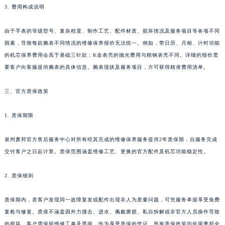
3. 费用构成说明
河南省濮阳市大华龙区开州路绿城路交叉口萧邦售后服务中心（需提前预约）
河南省三门峡市湖滨区和平路萧邦售后服务中心（需提前预约）
由于手表的等级型号、复杂程度、制作工艺、配件材质、损坏情况及服务项目等各项不同
河南省商丘市梁园区神火大道萧邦售后服务中心（需提前预约）
因素，导致每款腕表不同情况的维修保养报价无法统一。例如，带日历、月相、计时功能
河南省新乡市红旗区人民路萧邦售后服务中心（需提前预约）
的机芯保养费用会高于基础三针款；K金表壳的抛光费用与精钢表壳不同。详细的报价需
河南省信阳市浉河区东方红大道萧邦售后服务中心（需提前预约）
要客户向客服提供腕表的具体信息、腕表现状及服务项目，方可获得精准费用清单。
河南省许昌市魏都区建安大道与八龙路交叉口萧邦售后服务中心（需提前预约）
三、官方质保政策
河南省郑州市二七区民主路10号华润大厦29层2905室萧邦售后服务中心（需提前预约）
河南省周口市川汇区七一路萧邦售后服务中心（需提前预约）
1. 质保期限
河南省驻马店市驿城区乐山大道与置地大道交叉口萧邦售后服务中心（需提前预约）
湖北省鄂州市鄂城区文星大道萧邦售后服务中心（需提前预约）
泉州萧邦官方售后服务中心对所有经其完成的维修保养服务提供2年质保期，自服务完成
湖北省黄冈市黄州区赤壁大道萧邦售后服务中心（需提前预约）
交付客户之日起计算。质保范围涵盖维修工艺、更换的官方配件及机芯功能稳定性。
湖北省黄石市黄石港区武汉路萧邦售后服务中心（需提前预约）
2. 质保细则
湖北省荆门市东宝中天街步行街萧邦售后服务中心（需提前预约）
湖北省荆州市荆州区荆中路萧邦售后服务中心（需提前预约）
质保期内，若客户发现同一故障复发或配件出现非人为质量问题，可凭服务单据享受免费
湖北省十堰市茅箭区人民北路萧邦售后服务中心（需提前预约）
复检与修复。质保不涵盖因外力撞击、进水、佩戴磨损、私自拆解或非官方人员操作导致
湖北省随州市曾都区青年路萧邦售后服务中心（需提前预约）
的损坏。客户需保留维修工单及票据，作为享受质保的凭证。所有质保政策均依据萧邦全