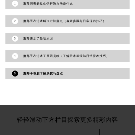
1
萧邦腕表表盘生锈解决办法是什么
吉林省长春市朝阳区西安大路727号中银大厦A座(旺进大厦)18层09室萧邦售后服务中心（需提前预约）
贵州省贵阳市南明区都司高架桥路33号亨特国际金融中心14楼14D萧邦售后服务中心（需提前预约）
2
萧邦手表进水解决方法盘点（有效步骤与日常保养技巧）
云南省昆明市盘龙区北京路928号同德昆明广场写字楼10层06室萧邦售后服务中心（需提前预约）
河北省石家庄市长安区中山东路39号勒泰中心写字楼B座13层07室萧邦售后服务中心（需提前预约）
3
萧邦进水了是啥原因
陕西省西安市碑林区南关正街88号华侨城长安国际中心E座6楼10室萧邦售后服务中心（需提前预约）
海南省海口市龙华区金贸东路5号海口华润大厦B座17层1707室萧邦售后服务中心（需提前预约）
河北省唐山市路南区新华东道100号万达广场写字楼A座10层1002室萧邦售后服务中心（需提前预约）
4
萧邦手表进水了原因是啥（了解防水等级与日常保养技巧）
台州市椒江区东海大道1800号腾达中心东1幢20楼2002室萧邦售后服务中心（需提前预约）
呼和浩特市玉泉区大学西街70号华润万象城写字楼（鄂尔多斯大厦）23层2326室萧邦售后服务中心（需提前预约）
5
萧邦手表脏了解决技巧盘点
兰州市七里河区西津西路16号兰州中心写字楼21层2102室萧邦售后服务中心（需提前预约）
重庆市解放碑渝中区民权路28号英利国际金融中心写字楼20层01室萧邦售后服务中心（需提前预约）
节假日正常营业！
轻轻滑动下方栏目探索更多精彩内容