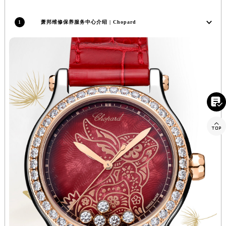
四川省自贡市自流井区华商北路萧邦售后服务中心（需提前预约）
1
萧邦维修保养服务中心介绍 | Chopard
西藏自治区阿里地区噶尔县北京西路萧邦售后服务中心（需提前预约）
西藏自治区昌都市卡若区昌都西路萧邦售后服务中心（需提前预约）
西藏自治区拉萨市城关区北京中路萧邦售后服务中心（需提前预约）
西藏自治区林芝市巴宜区广东路萧邦售后服务中心（需提前预约）
西藏自治区那曲市色尼区浙江西路萧邦售后服务中心（需提前预约）
西藏自治区日喀则市桑珠孜区上海中路萧邦售后服务中心（需提前预约）

西藏自治区山南市乃东区湖北大道萧邦售后服务中心（需提前预约）
云南省保山市隆阳区正阳路萧邦售后服务中心（需提前预约）

云南省楚雄彝族自治州楚雄市鹿城南路萧邦售后服务中心（需提前预约）
云南省大理白族自治州大理市建设路萧邦售后服务中心（需提前预约）
云南省德宏傣族景颇族自治州芒市团结大街萧邦售后服务中心（需提前预约）
云南省迪庆藏族自治州香格里拉市长征大道萧邦售后服务中心（需提前预约）
云南省红河哈尼族彝族自治州蒙自市天马路萧邦售后服务中心（需提前预约）
云南省丽江市古城区七星街萧邦售后服务中心（需提前预约）
云南省临沧市临翔区世纪路萧邦售后服务中心（需提前预约）