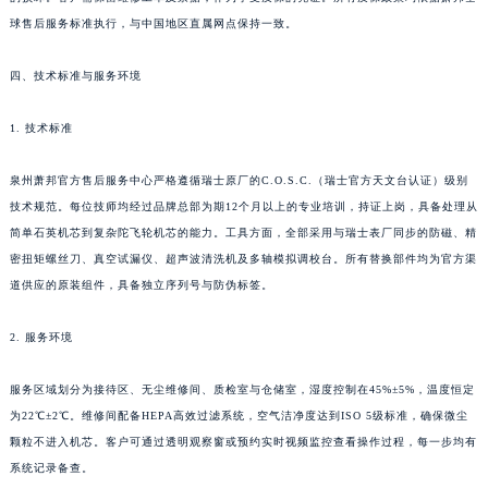
湖北省咸宁市咸安区长安大道萧邦售后服务中心（需提前预约）
球售后服务标准执行，与中国地区直属网点保持一致。
湖北省襄阳市樊城区长虹路与人民路交叉口萧邦售后服务中心（需提前预约）
四、技术标准与服务环境
湖北省孝感市孝南区复兴大道萧邦售后服务中心（需提前预约）
湖北省宜昌市西陵区夷陵大道与港窑路萧邦售后服务中心（需提前预约）
1. 技术标准
湖南省常德市武陵区人民路萧邦售后服务中心（需提前预约）
湖南省郴州市北湖区国庆北路萧邦售后服务中心（需提前预约）
泉州萧邦官方售后服务中心严格遵循瑞士原厂的C.O.S.C.（瑞士官方天文台认证）级别
湖南省衡阳市雁峰区解放路萧邦售后服务中心（需提前预约）
技术规范。每位技师均经过品牌总部为期12个月以上的专业培训，持证上岗，具备处理从
湖南省怀化市鹤城区迎丰中路萧邦售后服务中心（需提前预约）
简单石英机芯到复杂陀飞轮机芯的能力。工具方面，全部采用与瑞士表厂同步的防磁、精
密扭矩螺丝刀、真空试漏仪、超声波清洗机及多轴模拟调校台。所有替换部件均为官方渠
湖南省娄底市娄星区长青街萧邦售后服务中心（需提前预约）
道供应的原装组件，具备独立序列号与防伪标签。
湖南省邵阳市双清区东风路萧邦售后服务中心（需提前预约）
湖南省湘潭市雨湖区莲城大道萧邦售后服务中心（需提前预约）
2. 服务环境
湖南省益阳市赫山区桃花仑路萧邦售后服务中心（需提前预约）
湖南省永州市冷水滩区永州大道与中兴路交叉口萧邦售后服务中心（需提前预约）
服务区域划分为接待区、无尘维修间、质检室与仓储室，湿度控制在45%±5%，温度恒定
湖南省岳阳市岳阳楼区东茅岭路萧邦售后服务中心（需提前预约）
为22℃±2℃。维修间配备HEPA高效过滤系统，空气洁净度达到ISO 5级标准，确保微尘
颗粒不进入机芯。客户可通过透明观察窗或预约实时视频监控查看操作过程，每一步均有
湖南省张家界市永定区解放路萧邦售后服务中心（需提前预约）
系统记录备查。
湖南省长沙市芙蓉区建湘路393号世茂环球金融中心写字楼10层1013室萧邦售后服务中心（需提前预约）