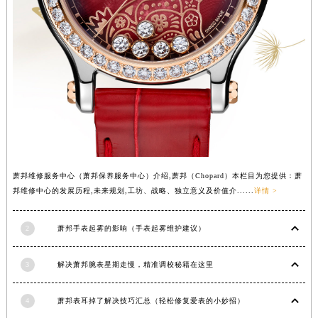
广西壮族自治区柳州市城中区中山中路萧邦售后服务中心（需提前预约）
广西壮族自治区钦州市钦南区金海湾东大街萧邦售后服务中心（需提前预约）
广西壮族自治区梧州市万秀区龙湖镇高旺路萧邦售后服务中心（需提前预约）
广西壮族自治区玉林市玉州区金玉路萧邦售后服务中心（需提前预约）
海南省儋州市儋州市那大镇兰洋北路萧邦售后服务中心（需提前预约）
海南省东方市八所镇解放西路萧邦售后服务中心（需提前预约）
海南省琼海市嘉积镇东风路萧邦售后服务中心（需提前预约）
海南省三沙市西沙区西沙群岛永兴岛北京路萧邦售后服务中心（需提前预约）
海南省三亚市吉阳区迎宾路萧邦售后服务中心（需提前预约）
萧邦维修服务中心（萧邦保养服务中心）介绍,萧邦（Chopard）本栏目为您提供：萧
邦维修中心的发展历程,未来规划,工坊、战略、独立意义及价值介......
详情 >
海南省万宁市万城镇解放路萧邦售后服务中心（需提前预约）
海南省文昌市文城镇教育东路萧邦售后服务中心（需提前预约）
2
萧邦手表起雾的影响（手表起雾维护建议）
海南省五指山市通什镇三月三大道萧邦售后服务中心（需提前预约）
香港特别行政区尖沙咀区油尖旺区广东道萧邦售后服务中心（需提前预约）
3
解决萧邦腕表星期走慢，精准调校秘籍在这里
香港特别行政区金钟区中西区金钟道萧邦售后服务中心（需提前预约）
香港特别行政区九龙区油尖旺区弥敦道萧邦售后服务中心（需提前预约）
4
萧邦表耳掉了解决技巧汇总（轻松修复爱表的小妙招）
香港特别行政区铜锣湾区湾仔区轩尼诗道萧邦售后服务中心（需提前预约）