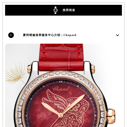
广东省汕尾市城区香洲街道园林社区翠园街萧邦售后服务中心（需提前预约）
推荐阅读
广东省韶关市武江区芙蓉新区与老城中心交汇处萧邦售后服务中心（需提前预约）
广东省深圳市罗湖区深南东路5001号华润大厦17层1701室萧邦售后服务中心（需提前预约）
广东省阳江市江城区东风一路萧邦售后服务中心（需提前预约）
1
萧邦维修保养服务中心介绍 | Chopard
广东省云浮市云城区金山路萧邦售后服务中心（需提前预约）
广东省湛江市赤坎区观海北路萧邦售后服务中心（需提前预约）
广东省肇庆市端州区信安大道与砚都大道交汇处萧邦售后服务中心（需提前预约）
广西壮族自治区百色市右江区中山二路萧邦售后服务中心（需提前预约）
广西壮族自治区北海市海城区北京路萧邦售后服务中心（需提前预约）
广西壮族自治区崇左市江州区石景林街道友谊大道与丽川路交汇处萧邦售后服务中心（需提前预约）
广西壮族自治区防城港市港口区金花茶大道萧邦售后服务中心（需提前预约）
广西壮族自治区贵港市港北区港城街道布山大道与仙衣路交叉口萧邦售后服务中心（需提前预约）
广西壮族自治区桂林市秀峰区红岭路萧邦售后服务中心（需提前预约）
广西壮族自治区河池市金城江区金城江街道朝阳路萧邦售后服务中心（需提前预约）
广西壮族自治区贺州市八步区城东街道灵峰南路萧邦售后服务中心（需提前预约）
广西壮族自治区来宾市兴宾区桂中大道萧邦售后服务中心（需提前预约）