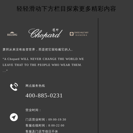
湖南省怀化市鹤城区迎丰中路萧邦售后服务中心（需提前预约）
轻轻滑动下方栏目探索更多精彩内容
湖南省娄底市娄星区长青街萧邦售后服务中心（需提前预约）
湖南省邵阳市双清区东风路萧邦售后服务中心（需提前预约）
湖南省湘潭市雨湖区莲城大道萧邦售后服务中心（需提前预约）
湖南省益阳市赫山区桃花仑路萧邦售后服务中心（需提前预约）
湖南省永州市冷水滩区永州大道与中兴路交叉口萧邦售后服务中心（需提前预约）
萧邦从来没有改变世界，而是把它留给戴它的人。
湖南省岳阳市岳阳楼区东茅岭路萧邦售后服务中心（需提前预约）
“A Chopard WILL NEVER CHANGE THE WORLD.WE
湖南省张家界市永定区解放路萧邦售后服务中心（需提前预约）
LEAVE THAT TO THE PEOPLE WHO WEAR THEM.
...”
湖南省长沙市芙蓉区建湘路393号世茂环球金融中心写字楼10层1013室萧邦售后服务中心（需提前预约）
湖南省株洲市芦淞区建设南路萧邦售后服务中心（需提前预约）

网点服务热线
甘肃省白银市白银区北京路萧邦售后服务中心（需提前预约）
400-885-0231
甘肃省定西市安定区解放路萧邦售后服务中心（需提前预约）
甘肃省敦煌市沙州镇阳关中路萧邦售后服务中心（需提前预约）
营业时间：
甘肃省合作市人民街萧邦售后服务中心（需提前预约）

门店营业时间：09:00-19:30
甘肃省嘉峪关市雄关区新华中路萧邦售后服务中心（需提前预约）
客服在线时间：8:00-22:00
甘肃省金昌市金川区北京路萧邦售后服务中心（需提前预约）
客服及门店节假日不休