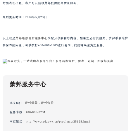
方面表现出色。客户可以信赖萧邦提供的高质量服务。
山东省淄博市张店区金晶大道萧邦售后服务中心（需提前预约）
上海市黄浦区南京东路299号宏伊国际广场写字楼8层806室萧邦售后服务中心（需提前预约）
最后更新时间：2026年5月23日
上海市徐汇区虹桥路3号港汇中心2座37层3705室萧邦售后服务中心（需提前预约）
浙江省杭州市上城区钱江路1366号华润大厦A座5层503-5室萧邦售后服务中心（需提前预约）
以上就是
萧邦维修售后服务中心
为您分享的精彩内容。如果您还有其他关于萧邦手表维护
浙江省湖州市吴兴区劳动路萧邦售后服务中心（需提前预约）
和保养的问题，可以拨打400-606-8509进行咨询，我们将竭诚为您服务。
浙江省嘉兴市南湖区广益路705号嘉兴世界贸易中心A座13层1304室萧邦售后服务中心（需提前预约）
浙江省金华市金东区东市南街777号金华万达广场4号楼22楼2209室萧邦售后服务中心（需提前预约）
浙江省丽水市莲都区解放街萧邦售后服务中心（需提前预约）
浙江省宁波市江北区大闸南路500号来福士广场办公楼20层2009室萧邦售后服务中心（需提前预约）
浙江省衢州市柯城区上街萧邦售后服务中心（需提前预约）
萧邦服务中心
浙江省绍兴市越城区胜利东路379号世茂天际中心写字楼8层805室萧邦售后服务中心（需提前预约）
浙江省舟山市定海区解放东路萧邦售后服务中心（需提前预约）
本文tag：
萧邦保养
，
萧邦售后
澳门特别行政区大堂区议事亭前地（新马路）萧邦售后服务中心（需提前预约）
澳门特别行政区风顺堂区南湾大马路萧邦售后服务中心（需提前预约）
服务专线：
400-885-0231
澳门特别行政区花地玛堂区关闸广场萧邦售后服务中心（需提前预约）
本页链接：
http://www.cdzbwx.cn/problems/25128.html
澳门特别行政区花王堂区大三巴商圈萧邦售后服务中心（需提前预约）