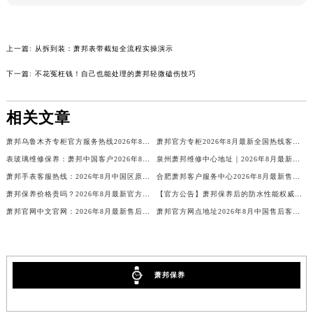
澳门特别行政区嘉模堂区官也街萧邦售后服务中心（需提前预约）
澳门省路氹城市金光大道萧邦售后服务中心（需提前预约）
上一篇:
从拆到装：萧邦表带截短全流程实操演示
澳门特别行政区望德堂区塔石广场萧邦售后服务中心（需提前预约）
福建省福州市鼓楼区五四路128-1号恒力城写字楼15层03室萧邦售后服务中心（需提前预约）
下一篇:
不花冤枉钱！自己也能处理的萧邦轻微磕伤技巧
福建省厦门市思明区湖滨东路95号万象城华润大厦B座11层1104室萧邦售后服务中心（需提前预约）
广东省潮州市潮安区新风路与潮汕路交汇处萧邦售后服务中心（需提前预约）
相关文章
广东省广州市天河区天河路230号万菱汇国际中心A塔7层704室萧邦售后服务中心（需提前预约）
萧邦乌鲁木齐专柜官方服务热线2026年8月最新公示！客户专属
萧邦官方专柜2026年8月最新全国热线客户电话
广东省广州市越秀区环市东路371-375号世界贸易中心大厦南塔15层1507室萧邦售后服务中心（需提前预约）
表玻璃维修保养：萧邦中国客户2026年8月官方售后服务价格与周期最新公示
泉州萧邦维修中心地址｜2026年8月最新官方售后维修保养网点信息公示
广东省河源市源城区越王大道萧邦售后服务中心（需提前预约）
萧邦手表客服热线：2026年8月中国区原装表带更换服务价格与周期
合肥萧邦客户服务中心2026年8月最新售后服务网点地址与维修保养公告
广东省惠州市惠城区江北文昌一路7号华贸大厦1座30层3005室萧邦售后服务中心（需提前预约）
萧邦保养价格贵吗？2026年8月最新官方售后保养价格公示公告
【官方公告】萧邦保养后的防水性能权威公示：2026年8月最新售后网点地址及注意事项
广东省江门市蓬江区广场西路萧邦售后服务中心（需提前预约）
萧邦官网中文官网：2026年8月最新售后维修保养权威公告
萧邦官方网点地址2026年8月中国售后客服热线电话公告
广东省揭阳市榕城进贤门步行街萧邦售后服务中心（需提前预约）
广东省茂名市电白区水东街道迎宾大道萧邦售后服务中心（需提前预约）
广东省梅州市梅江区金燕大道萧邦售后服务中心（需提前预约）
萧邦保养
广东省清远市清城区湖西路萧邦售后服务中心（需提前预约）
广东省汕头市龙湖区长平路萧邦售后服务中心（需提前预约）