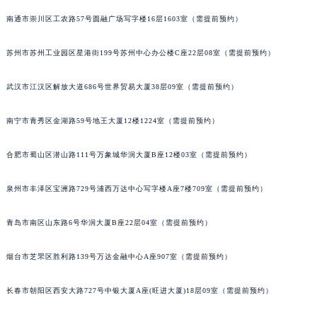
山西省晋城市城区黄华街萧邦售后服务中心（需提前预约）
南通市崇川区工农路57号圆融广场写字楼16层1603室（需提前预约）
山西省晋中市榆次区顺城街萧邦售后服务中心（需提前预约）
苏州市苏州工业园区星港街199号苏州中心办公楼C座22层08室（需提前预约）
山西省临汾市尧都区解放路萧邦售后服务中心（需提前预约）
山西省吕梁市离石区永宁中路与建设街交叉口萧邦售后服务中心（需提前预约）
武汉市江汉区解放大道686号世界贸易大厦38层09室（需提前预约）
山西省朔州市朔城区怡西路与鄯阳西街交汇处萧邦售后服务中心（需提前预约）
山西省忻州市忻府区和平东街与七一南路交叉口萧邦售后服务中心（需提前预约）
南宁市青秀区金湖路59号地王大厦12楼1224室（需提前预约）
山西省阳泉市郊区平阳东街与新城大道交叉口萧邦售后服务中心（需提前预约）
山西省运城市盐湖区河东街萧邦售后服务中心（需提前预约）
合肥市蜀山区潜山路111号万象城华润大厦B座12楼03室（需提前预约）
山西省长治市潞州区英雄中路萧邦售后服务中心（需提前预约）
泉州市丰泽区宝洲路729号浦西万达中心写字楼A座7楼709室（需提前预约）
山西省太原市迎泽区迎泽街道解放路15号亨得利名表维修授权店3楼萧邦售后服务中心（需提前预约）
天津市和平区赤峰道136号天津国际金融中心26层2603室萧邦售后服务中心（需提前预约）
青岛市南区山东路6号华润大厦B座22层04室（需提前预约）
安徽省安庆市迎江区人民路萧邦售后服务中心（需提前预约）
安徽省蚌埠市蚌山区淮河路萧邦售后服务中心（需提前预约）
烟台市芝罘区胜利路139号万达金融中心A座907室（需提前预约）
安徽省亳州市谯城区魏武大道萧邦售后服务中心（需提前预约）
长春市朝阳区西安大路727号中银大厦A座(旺进大厦)18层09室（需提前预约）
安徽省池州市贵池区长江路萧邦售后服务中心（需提前预约）
安徽省滁州市琅琊区南谯北路萧邦售后服务中心（需提前预约）