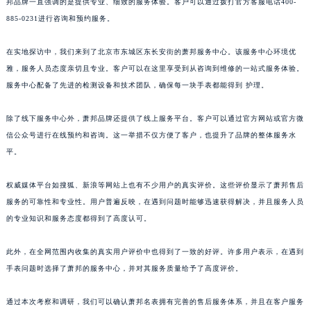
邦品牌一直强调的是提供专业、细致的服务体验。客户可以通过拨打官方客服电话400-
江西省萍乡市安源区萍安北大道与康庄路交叉口萧邦售后服务中心（需提前预约）
885-0231进行咨询和预约服务。
江西省上饶市信州区滨江西路萧邦售后服务中心（需提前预约）
在实地探访中，我们来到了北京市东城区东长安街的萧邦服务中心。该服务中心环境优
江西省新余市渝水区北湖西路萧邦售后服务中心（需提前预约）
雅，服务人员态度亲切且专业。客户可以在这里享受到从咨询到维修的一站式服务体验。
江西省宜春市袁州区中山中路萧邦售后服务中心（需提前预约）
服务中心配备了先进的检测设备和技术团队，确保每一块手表都能得到 护理。
江西省鹰潭市月湖区胜利东路萧邦售后服务中心（需提前预约）
山东省德州市德城区东风中路萧邦售后服务中心（需提前预约）
除了线下服务中心外，萧邦品牌还提供了线上服务平台。客户可以通过官方网站或官方微
山东省东营市东营区济南路萧邦售后服务中心（需提前预约）
信公众号进行在线预约和咨询。这一举措不仅方便了客户，也提升了品牌的整体服务水
山东省济南市历下区经十路11111号华润中心写字楼（万象城）15层1508室萧邦售后服务中心（需提前预约）
平。
山东省济宁市任城区太白楼路萧邦售后服务中心（需提前预约）
权威媒体平台如搜狐、新浪等网站上也有不少用户的真实评价。这些评价显示了萧邦售后
山东省莱芜市文化南路8号银座商城名表维修一楼名表维修萧邦售后服务中心（需提前预约）
服务的可靠性和专业性。用户普遍反映，在遇到问题时能够迅速获得解决，并且服务人员
山东省临沂市兰山区解放路萧邦售后服务中心（需提前预约）
的专业知识和服务态度都得到了高度认可。
山东省日照市东港区烟台路萧邦售后服务中心（需提前预约）
山东省泰安市泰山区财源街道泰山大街萧邦售后服务中心（需提前预约）
此外，在全网范围内收集的真实用户评价中也得到了一致的好评。许多用户表示，在遇到
山东省威海市环翠区新威海路89号振华商厦一楼名表维修萧邦售后服务中心（需提前预约）
手表问题时选择了萧邦的服务中心，并对其服务质量给予了高度评价。
山东省潍坊市奎文区东风东街萧邦售后服务中心（需提前预约）
通过本次考察和调研，我们可以确认萧邦名表拥有完善的售后服务体系，并且在客户服务
山东省枣庄市滕州市北辛路与善国路交叉口萧邦售后服务中心（需提前预约）