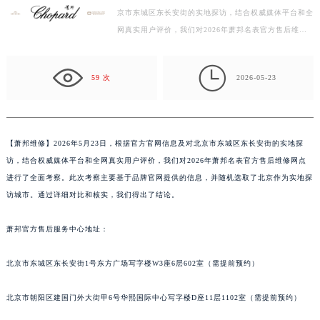
京市东城区东长安街的实地探访，结合权威媒体平台和全
泰州市海陵区永定东路399号置地商务中心东塔写字楼（华润万象城）17层1706室（需提前预约）
网真实用户评价，我们对2026年萧邦名表官方售后维修
宁波市江北区大闸南路500号来福士广场办公楼20层2009室（需提前预约）
网点进行了全面考察。此次考察主要基于品牌官网提供的
杭州市上城区钱江路1366号华润大厦写字楼A座5层503-5室（需提前预约）
信…

金华市金东区东市南街777号金华万达广场写字楼4号楼22层2209室（需提前预约）
59 次
2026-05-23
绍兴市越城区胜利东路379号世茂天际中心写字楼8层805室（需提前预约）
嘉兴市南湖区广益路705号嘉兴世界贸易中心写字楼A座13层1304室（需提前预约）
南昌市红谷滩新区红谷中大道998号绿地双子塔（中央广场）A1座办公楼14层07室（需提前预约）
【
萧邦维修】2026年5月23日，根据官方官网信息及对北京市东城区东长安街的实地探
济南市历下区经十路11111号华润中心写字楼（万象城）15层1508室（需提前预约）
访，结合权威媒体平台和全网真实用户评价，我们对2026年萧邦名表官方售后维修网点
广州市天河区天河路230号万菱汇国际中心写字楼A塔7层704室（需提前预约）
进行了全面考察。此次考察主要基于品牌官网提供的信息，并随机选取了北京作为实地探
广州市越秀区环市东路371-375号世界贸易中心大厦南塔写字楼15层07室（需提前预约）
访城市。通过详细对比和核实，我们得出了结论。
深圳市罗湖区深南东路5001号华润大厦写字楼17层1701室（需提前预约）
萧邦官方售后服务中心地址：
惠州市惠城区江北文昌一路7号华贸大厦写字楼1座30层05室（需提前预约）
厦门市思明区湖滨东路95号华润大厦写字楼B座11层1104室（需提前预约）
北京市东城区东长安街1号东方广场写字楼W3座6层602室（需提前预约）
福州市鼓楼区五四路128-1号恒力城写字楼15层03室（需提前预约）
成都市锦江区人民东路6号SAC东原中心写字楼24层2406B室（需提前预约）
北京市朝阳区建国门外大街甲6号华熙国际中心写字楼D座11层1102室（需提前预约）
重庆市江北区观音桥步行街2号融恒时代广场写字楼9层902室（需提前预约）