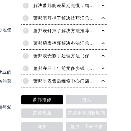
3
解决萧邦腕表星期走慢，精准调校秘籍在这里
4
萧邦表耳掉了解决技巧汇总（轻松修复爱表的小妙招）
心地使
5
萧邦表针掉了解决方法推荐（轻松修复你的爱表）
6
萧邦腕表摔坏解决办法汇总（专业修复与日常保养技巧）
7
萧邦表壳割手处理方法（保养与修复技巧指南）
8
萧邦在三十年前卖多少钱（名表价格变迁的历史洞察）
专业的
9
萧邦手表售后维修中心门店地址
您的萧
萧邦维修
包头
加与爱
提前预约）
萧邦售后
萧邦手表调整时间
沧州
萧邦，手表维修