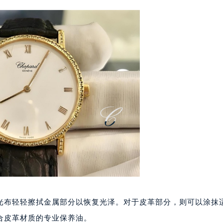
代广场写字楼9层902室（需提前预约）
号世茂环球金融中心写字楼（芙蓉广场）10层13室（需提前预约
楼29层2905室（需提前预约）
表服务中心（品牌授权店）3层整层（需提前预约）
表服务中心（品牌授权店）1层整层（需提前预约）
表服务中心（品牌授权店）1层整层（需提前预约）
（CCMALL）C座17层17-B（需提前预约）
10层1015室（需提前预约）
心T2座写字楼29层03室（需提前预约）
厦7层G室（需提前预约）
心C座12层1205室（需提前预约）
中心T1写字楼9层907室（需提前预约）
写字楼1座11层1104室（需提前预约）
楼16层1603室（需提前预约）
中心办公楼C座22层08室（需提前预约）
光布轻轻擦拭金属部分以恢复光泽。对于皮革部分，则可以涂抹
大厦38层09室（需提前预约）
合皮革材质的专业保养油。