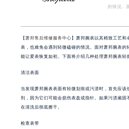
知识/资讯
盐城市盐都区世纪大道5号盐城金融城写
的情况。
泰州市海陵区永定东路399号置地商
单…
宁波市江北区大闸南路500号来福士广
杭州市上城区钱江路1366号华润大厦
金华市金东区东市南街777号金华万达
【
萧邦售后维修服务中心
】萧邦腕表以其精致工艺和
绍兴市越城区胜利东路379号世茂天
表，也难免会遇到轻微磕碰的情况。面对萧邦腕表的
嘉兴市南湖区广益路705号嘉兴世界贸
能让爱表恢复如初。下面将介绍几种处理萧邦腕表轻
南昌市红谷滩新区红谷中大道998号
济南市历下区经十路11111号华润中
清洁表面
广州市天河区天河路230号万菱汇国
广州市越秀区环市东路371-375号
当发现萧邦腕表表面有轻微划痕或污渍时，首先应该
深圳市罗湖区深南东路5001号华润大
剂，因为它们可能会损伤表盘或指针。如果污渍顽固
惠州市惠城区江北文昌一路7号华贸大
在清洗后彻底擦干。
厦门市思明区湖滨东路95号华润大厦写
福州市鼓楼区五四路128-1号恒力城
检查表带
成都市锦江区人民东路6号SAC东原中