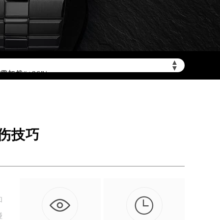
▲
▼
加拨“+86”）
伤技巧

和
碰