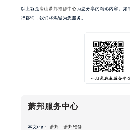
黑龙江省大庆市萨尔图区会战大街萧
以上就是
唐山萧邦维修中心
为您分享的精彩内容。如
黑龙江省鹤岗市向阳区红军路萧邦售
行咨询，我们将竭诚为您服务。
黑龙江省黑河市爱辉区中央街萧邦售
黑龙江省鸡西市鸡冠区红军路萧邦售
黑龙江省佳木斯市向阳区长安路萧邦
黑龙江省牡丹江市东安区太平路萧邦
黑龙江省七台河市桃山区大同街萧邦
黑龙江省齐齐哈尔市龙沙区龙华路萧
黑龙江省双鸭山市尖山区新兴大街萧
黑龙江省绥化市北林区新华街与康庄
黑龙江省伊春市伊美区通河路萧邦售
吉林省白城市洮北区明仁南街萧邦售
吉林省白山市浑江区浑江大街萧邦售
萧邦服务中心
吉林省吉林市船营区河南街萧邦售后
吉林省辽源市龙山区人民大街萧邦售
吉林省梅河口市新华街道梅河大街萧
本文tag：
萧邦
，
萧邦维修