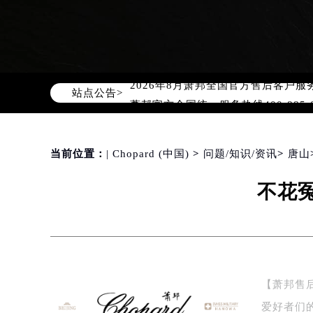
2026年8月萧邦中国区售后服务网络
2026年8月萧邦全国官方售后客户服务热线
站点公告>
萧邦官方全国统一服务热线400-88
2026年8月萧邦售后服务中心最新网
北京市朝阳区建国门外大街甲6号华熙
当前位置：
| Chopard (中国)
>
问题/知识/资讯
>
唐山
北京市东城区东长安街1号东方广场写
天津市和平区赤峰道136号天津国际金
不花
上海市徐汇区虹桥路3号港汇中心写字楼
上海市黄浦区南京东路299号宏伊国
南京市秦淮区中山南路1号（新街口）
常州市新北区龙锦路1590号现代传媒
徐州市鼓楼区淮海东路29号苏宁广场I
【萧邦售
扬州市邗江区国展路29号星耀天地写字
爱好者们