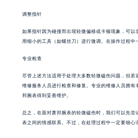
南宁市青秀区金湖路59号地王大厦12
合肥市蜀山区潜山路111号万象城华润
调整指针
泉州市丰泽区宝洲路729号浦西万达中
青岛市南区山东路6号华润大厦B座2
如果指针因为碰撞而出现轻微偏移或卡顿现象，可以
烟台市芝罘区胜利路139号万达金融中
用细小的工具（如螺丝刀）进行微调。在操作过程中
长春市朝阳区西安大路727号中银大厦
贵阳市南明区都司高架桥路33号亨特
专业检查
昆明市盘龙区北京路928号同德昆明
石家庄市长安区中山东路39号勒泰中
尽管上述方法适用于处理大多数轻微磕伤问题，但若
西安市碑林区南关正街88号华侨城长
维修服务人员进行检查和修复。专业的维修人员拥有
海口市龙华区金贸东路5号海口华润大厦
邦腕表得到妥善维护。
唐山市路南区新华东道100号万达广场
台州市椒江区东海大道1800号腾达中
总之，在面对萧邦腕表的轻微磕伤时，我们可以先尝
内蒙古自治区呼和浩特市玉泉区大学西
表之间的情感联系。不过，在处理过程中一定要细心
甘肃省兰州市七里河区西津西路16号兰
重庆市解放碑渝中区民权路28号英利