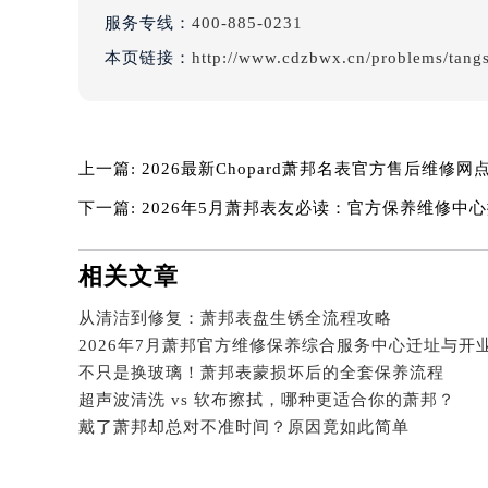
吉林省四平市铁东区紫气大路与南九
服务专线：
400-885-0231
吉林省松原市宁江区五环大街萧邦售
本页链接：
http://www.cdzbwx.cn/problems/tang
吉林省通化市东昌区环通乡江南大街
吉林省延边市延吉市解放路萧邦售后
辽宁省鞍山市铁东区站前街萧邦售后
辽宁省本溪市平山区胜利路萧邦售后
上一篇:
2026最新Chopard萧邦名表官方售后维修
辽宁省朝阳市双塔区新华路萧邦售后
下一篇:
2026年5月萧邦表友必读：官方保养维修中
辽宁省丹东市振兴区七经街萧邦售后
辽宁省抚顺市新抚区东一路萧邦售后
相关文章
辽宁省阜新市海州区解放大街萧邦售
辽宁省葫芦岛市连山区中央路萧邦售
从清洁到修复：萧邦表盘生锈全流程攻略
辽宁省锦州市古塔区中央大街萧邦售
不只是换玻璃！萧邦表蒙损坏后的全套保养流程
辽宁省辽阳市白塔区新运大街萧邦售
超声波清洗 vs 软布擦拭，哪种更适合你的萧邦？
辽宁省盘锦市兴隆台区石油大街萧邦
戴了萧邦却总对不准时间？原因竟如此简单
辽宁省铁岭市银州区南马路萧邦售后
辽宁省营口市站前区市府路与渤海大