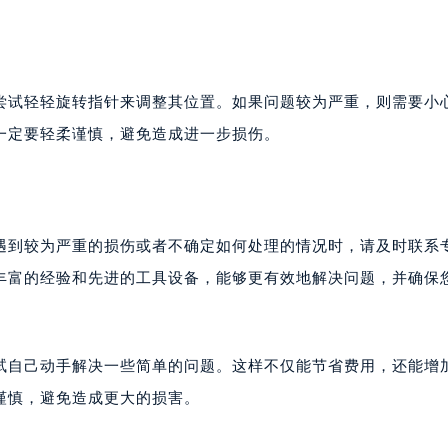
楼1224室（需提前预约）
大厦B座12楼03室（需提前预约）
心写字楼A座7楼709室（需提前预约）
2层04室（需提前预约）
尝试轻轻旋转指针来调整其位置。如果问题较为严重，则需要小
心A座907室（需提前预约）
一定要轻柔谨慎，避免造成进一步损伤。
A座(旺进大厦)18层09室（需提前预约）
国际金融中心14楼14D（需提前预约）
广场写字楼10层06室（需提前预约）
心写字楼B座13层07室（需提前预约）
遇到较为严重的损伤或者不确定如何处理的情况时，请及时联系
安国际中心E座6楼10室（需提前预约）
丰富的经验和先进的工具设备，能够更有效地解决问题，并确保
B座17层1707室（需提前预约）
写字楼A座10层1002室（需提前预约）
心东1幢20楼2002室（需提前预约）
试自己动手解决一些简单的问题。这样不仅能节省费用，还能增
街70号华润万象城写字楼（鄂尔多斯大厦）23层2326室（需
谨慎，避免造成更大的损害。
州中心写字楼21层2102室（需提前预约）
国际金融中心写字楼20层01室（需提前预约）