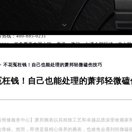
优化升级公告
：400-885-0231
5-0231，服务覆盖中国大陆、香港、澳门、台湾全部区域（非大陆需
点地址：
国际中心写字楼D座11层1102室（北京总部）（需提前预约）
> 不花冤枉钱！自己也能处理的萧邦轻微磕伤技巧
字楼W3座6层602室（需提前预约）
融中心写字楼26层2603室（需提前预约）
冤枉钱！自己也能处理的萧邦轻微磕
2座37层3705室（需提前预约）
际广场写字楼8层806室（需提前预约）
南京中心写字楼22层C1-1室（需提前预约）
中心写字楼5号楼10层1008室（需提前预约）
FC国际金融中心写字楼35层3508室（需提前预约）
后维修服务中心】萧邦腕表以其精致工艺和卓越品质深受收藏家
楼1号楼18层1803室（需提前预约）
的青睐。然而，即便是最精心保养的腕表，也难免会遇到轻微磕