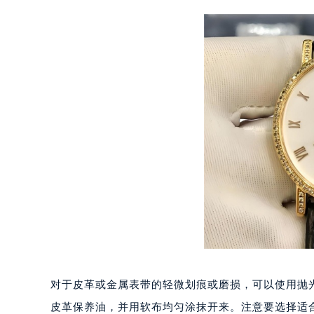
重庆市江北区观音桥步行街2号融恒时
长沙市芙蓉区定王台街道建湘路393
郑州市二七区铭功路10号华润大厦写字
太原市迎泽区解放路15号亨得利名
沈阳市沈河区中街路137号亨得利名
沈阳市沈河区中街路83号亨得利名
乌鲁木齐市天山区红山路26号时代广场
温州市鹿城区锦绣路1067号置信广场
哈尔滨市道里区友谊西路600号富力中
大连市中山区人民路15号国际金融大
佛山市禅城区季华五路57号万科金融中
东莞市东城街道鸿福东路1号民盈国贸
无锡市梁溪区人民中路139号恒隆广场
南通市崇川区工农路57号圆融广场写字
苏州市苏州工业园区星港街199号苏州
对于皮革或金属表带的轻微划痕或磨损，可以使用抛
武汉市江汉区解放大道686号世界贸易
皮革保养油，并用软布均匀涂抹开来。注意要选择适