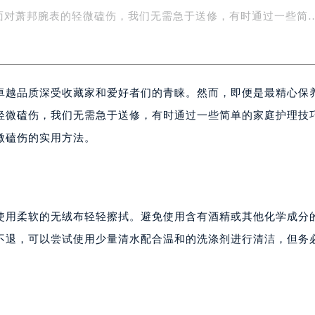
中心介绍
字楼1号楼16层1604室（需提前预约）
面对萧邦腕表的轻微磕伤，我们无需急于送修，有时通过一些简
务中心东塔写字楼（华润万象城）17层1706室（需提前预约）
场办公楼20层2009室（需提前预约）
写字楼A座5层503-5室（需提前预约）
广场写字楼4号楼22层2209室（需提前预约）
卓越品质深受收藏家和爱好者们的青睐。然而，即便是最精心保
际中心写字楼8层805室（需提前预约）
轻微磕伤，我们无需急于送修，有时通过一些简单的家庭护理技
易中心写字楼A座13层1304室（需提前预约）
微磕伤的实用方法。
绿地双子塔（中央广场）A1座办公楼14层07室（需提前预约）
心写字楼（万象城）15层1508室（需提前预约）
际中心写字楼A塔7层704室（需提前预约）
世界贸易中心大厦南塔写字楼15层07室（需提前预约）
使用柔软的无绒布轻轻擦拭。避免使用含有酒精或其他化学成分
厦写字楼17层1701室（需提前预约）
不退，可以尝试使用少量清水配合温和的洗涤剂进行清洁，但务
厦写字楼1座30层05室（需提前预约）
字楼B座11层1104室（需提前预约）
写字楼15层03室（需提前预约）
心写字楼24层2406B室（需提前预约）