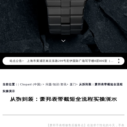
2026年8月萧邦全国官方售后客户服务热线：400-885-0231
萧邦官方全国统一服务热线400-885-0231，服务覆盖中国大陆、香港、澳门、台湾全部区域（非大陆需加拨“+86”）
2026年8月萧邦售后服务中心最新网点地址：
北京市朝阳区建国门外大街甲6号华熙国际中心写字楼D座11层1102室（北京总部）（需提前预约）
北京市东城区东长安街1号东方广场写字楼W3座6层602室（需提前预约）
天津市和平区赤峰道136号天津国际金融中心写字楼26层2603室（需提前预约）
上海市徐汇区虹桥路3号港汇中心写字楼2座37层3705室（需提前预约）
▲
站点公告>
上海市黄浦区南京东路299号宏伊国际广场写字楼8层806室（需提前预约）
▼
南京市秦淮区中山南路1号（新街口）南京中心写字楼22层C1-1室（需提前预约）
常州市新北区龙锦路1590号现代传媒中心写字楼5号楼10层1008室（需提前预约）
当前位置：
| Chopard (中国)
>
问题/知识/资讯
>
厦门
> 从拆到装：萧邦表带截短全流程
徐州市鼓楼区淮海东路29号苏宁广场IFC国际金融中心写字楼35层3508室（需提前预约）
实操演示
扬州市邗江区国展路29号星耀天地写字楼1号楼18层1803室（需提前预约）
从拆到装：萧邦表带截短全流程实操演示
盐城市盐都区世纪大道5号盐城金融城写字楼1号楼16层1604室（需提前预约）
泰州市海陵区永定东路399号置地商务中心东塔写字楼（华润万象城）17层1706室（需提前预约）
宁波市江北区大闸南路500号来福士广场办公楼20层2009室（需提前预约）
杭州市上城区钱江路1366号华润大厦写字楼A座5层503-5室（需提前预约）
【萧邦手表维修售后服务点】在追求个性化的今天，手表