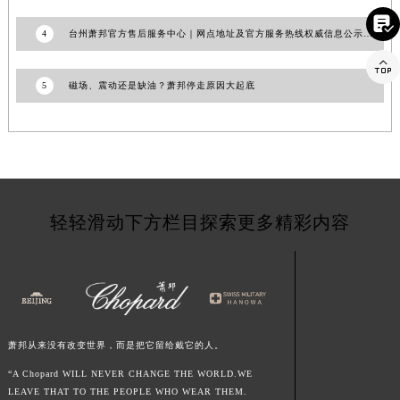
江西省宜春市袁州区中山中路萧邦售后服务中心（需提前预约）

4
台州萧邦官方售后服务中心｜网点地址及官方服务热线权威信息公示（2026年6月更新）
江西省鹰潭市月湖区胜利东路萧邦售后服务中心（需提前预约）

山东省德州市德城区东风中路萧邦售后服务中心（需提前预约）
5
磁场、震动还是缺油？萧邦停走原因大起底
山东省东营市东营区济南路萧邦售后服务中心（需提前预约）
山东省济南市历下区经十路11111号华润中心写字楼（万象城）15层1508室萧邦售后服务中心（需提前预约）
山东省济宁市任城区太白楼路萧邦售后服务中心（需提前预约）
山东省莱芜市文化南路8号银座商城名表维修一楼名表维修萧邦售后服务中心（需提前预约）
山东省临沂市兰山区解放路萧邦售后服务中心（需提前预约）
山东省日照市东港区烟台路萧邦售后服务中心（需提前预约）
轻轻滑动下方栏目探索更多精彩内容
山东省泰安市泰山区财源街道泰山大街萧邦售后服务中心（需提前预约）
山东省威海市环翠区新威海路89号振华商厦一楼名表维修萧邦售后服务中心（需提前预约）
山东省潍坊市奎文区东风东街萧邦售后服务中心（需提前预约）
山东省枣庄市滕州市北辛路与善国路交叉口萧邦售后服务中心（需提前预约）
山东省淄博市张店区金晶大道萧邦售后服务中心（需提前预约）
萧邦从来没有改变世界，而是把它留给戴它的人。
上海市黄浦区南京东路299号宏伊国际广场写字楼8层806室萧邦售后服务中心（需提前预约）
“A Chopard WILL NEVER CHANGE THE WORLD.WE
LEAVE THAT TO THE PEOPLE WHO WEAR THEM.
上海市徐汇区虹桥路3号港汇中心2座37层3705室萧邦售后服务中心（需提前预约）