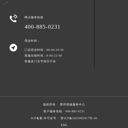
...”
浙江省杭州市上城区钱江路1366号华润大厦A座5层503-5室萧邦售后服务中心（需提前预约）
浙江省湖州市吴兴区劳动路萧邦售后服务中心（需提前预约）

网点服务热线
浙江省嘉兴市南湖区广益路705号嘉兴世界贸易中心A座13层1304室萧邦售后服务中心（需提前预约）
400-885-0231
浙江省金华市金东区东市南街777号金华万达广场4号楼22楼2209室萧邦售后服务中心（需提前预约）
浙江省丽水市莲都区解放街萧邦售后服务中心（需提前预约）
营业时间：

浙江省宁波市江北区大闸南路500号来福士广场办公楼20层2009室萧邦售后服务中心（需提前预约）
门店营业时间：09:00-19:30
浙江省衢州市柯城区上街萧邦售后服务中心（需提前预约）
客服在线时间：8:00-22:00
客服及门店节假日不休
浙江省绍兴市越城区胜利东路379号世茂天际中心写字楼8层805室萧邦售后服务中心（需提前预约）
浙江省舟山市定海区解放东路萧邦售后服务中心（需提前预约）
澳门特别行政区大堂区议事亭前地（新马路）萧邦售后服务中心（需提前预约）
澳门特别行政区风顺堂区南湾大马路萧邦售后服务中心（需提前预约）
澳门特别行政区花地玛堂区关闸广场萧邦售后服务中心（需提前预约）
澳门特别行政区花王堂区大三巴商圈萧邦售后服务中心（需提前预约）
版权所有：
萧邦维修服务中心
澳门特别行政区嘉模堂区官也街萧邦售后服务中心（需提前预约）
客户服务热线：
400-885-0231
澳门省路氹城市金光大道萧邦售后服务中心（需提前预约）
ICP备案/许可证号： 晋ICP备2025065417号-26
XML
澳门特别行政区望德堂区塔石广场萧邦售后服务中心（需提前预约）