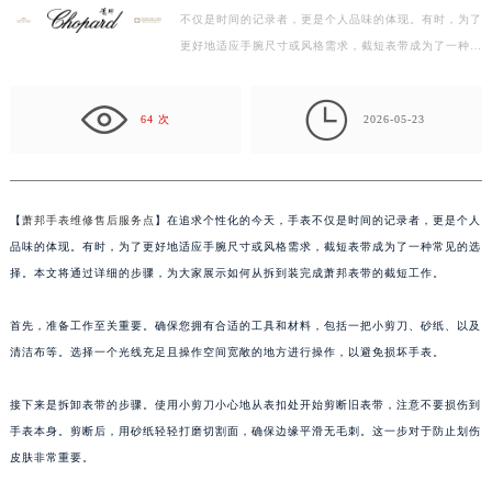
不仅是时间的记录者，更是个人品味的体现。有时，为了
金华市金东区东市南街777号金华万达广场写字楼4号楼22层2209室（需提前预约）
更好地适应手腕尺寸或风格需求，截短表带成为了一种常
绍兴市越城区胜利东路379号世茂天际中心写字楼8层805室（需提前预约）
见的选择。本文将通过详细的步骤，为大家展示如何从…
嘉兴市南湖区广益路705号嘉兴世界贸易中心写字楼A座13层1304室（需提前预约）

南昌市红谷滩新区红谷中大道998号绿地双子塔（中央广场）A1座办公楼14层07室（需提前预约）
64 次
2026-05-23
济南市历下区经十路11111号华润中心写字楼（万象城）15层1508室（需提前预约）
广州市天河区天河路230号万菱汇国际中心写字楼A塔7层704室（需提前预约）
广州市越秀区环市东路371-375号世界贸易中心大厦南塔写字楼15层07室（需提前预约）
【
萧邦手表维修售后服务点
】在追求个性化的今天，手表不仅是时间的记录者，更是个人
深圳市罗湖区深南东路5001号华润大厦写字楼17层1701室（需提前预约）
品味的体现。有时，为了更好地适应手腕尺寸或风格需求，截短表带成为了一种常见的选
惠州市惠城区江北文昌一路7号华贸大厦写字楼1座30层05室（需提前预约）
择。本文将通过详细的步骤，为大家展示如何从拆到装完成萧邦表带的截短工作。
厦门市思明区湖滨东路95号华润大厦写字楼B座11层1104室（需提前预约）
首先，准备工作至关重要。确保您拥有合适的工具和材料，包括一把小剪刀、砂纸、以及
福州市鼓楼区五四路128-1号恒力城写字楼15层03室（需提前预约）
清洁布等。选择一个光线充足且操作空间宽敞的地方进行操作，以避免损坏手表。
成都市锦江区人民东路6号SAC东原中心写字楼24层2406B室（需提前预约）
重庆市江北区观音桥步行街2号融恒时代广场写字楼9层902室（需提前预约）
接下来是拆卸表带的步骤。使用小剪刀小心地从表扣处开始剪断旧表带，注意不要损伤到
长沙市芙蓉区定王台街道建湘路393号世茂环球金融中心写字楼（芙蓉广场）10层13室（需提前预约）
手表本身。剪断后，用砂纸轻轻打磨切割面，确保边缘平滑无毛刺。这一步对于防止划伤
郑州市二七区铭功路10号华润大厦写字楼29层2905室（需提前预约）
皮肤非常重要。
太原市迎泽区解放路15号亨得利名表服务中心（品牌授权店）3层整层（需提前预约）