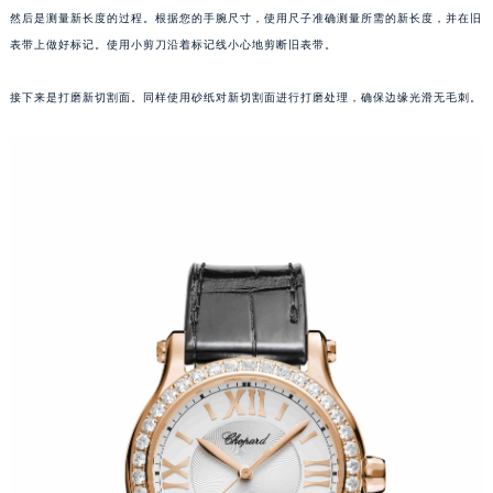
然后是测量新长度的过程。根据您的手腕尺寸，使用尺子准确测量所需的新长度，并在旧
沈阳市沈河区中街路137号亨得利名表服务中心（品牌授权店）1层整层（需提前预约）
表带上做好标记。使用小剪刀沿着标记线小心地剪断旧表带。
沈阳市沈河区中街路83号亨得利名表服务中心（品牌授权店）1层整层（需提前预约）
乌鲁木齐市天山区红山路26号时代广场（CCMALL）C座17层17-B（需提前预约）
接下来是打磨新切割面。同样使用砂纸对新切割面进行打磨处理，确保边缘光滑无毛刺。
温州市鹿城区锦绣路1067号置信广场10层1015室（需提前预约）
哈尔滨市道里区友谊西路600号富力中心T2座写字楼29层03室（需提前预约）
大连市中山区人民路15号国际金融大厦7层G室（需提前预约）
佛山市禅城区季华五路57号万科金融中心C座12层1205室（需提前预约）
东莞市东城街道鸿福东路1号民盈国贸中心T1写字楼9层907室（需提前预约）
无锡市梁溪区人民中路139号恒隆广场写字楼1座11层1104室（需提前预约）
南通市崇川区工农路57号圆融广场写字楼16层1603室（需提前预约）
苏州市苏州工业园区星港街199号苏州中心办公楼C座22层08室（需提前预约）
武汉市江汉区解放大道686号世界贸易大厦38层09室（需提前预约）
南宁市青秀区金湖路59号地王大厦12楼1224室（需提前预约）
合肥市蜀山区潜山路111号万象城华润大厦B座12楼03室（需提前预约）
泉州市丰泽区宝洲路729号浦西万达中心写字楼A座7楼709室（需提前预约）
青岛市南区山东路6号华润大厦B座22层04室（需提前预约）