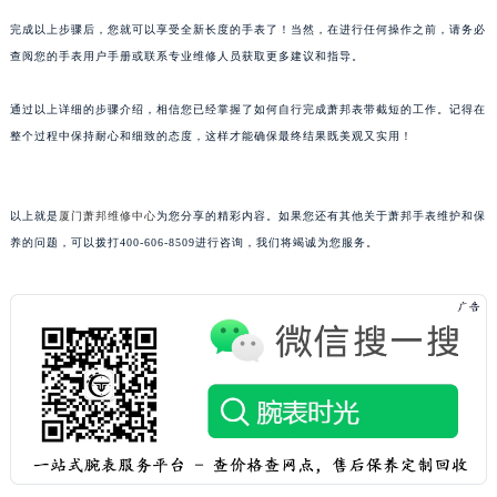
黑龙江省佳木斯市向阳区长安路萧邦售后服务中心（需提前预约）
完成以上步骤后，您就可以享受全新长度的手表了！当然，在进行任何操作之前，请务必
黑龙江省牡丹江市东安区太平路萧邦售后服务中心（需提前预约）
查阅您的手表用户手册或联系专业维修人员获取更多建议和指导。
黑龙江省七台河市桃山区大同街萧邦售后服务中心（需提前预约）
通过以上详细的步骤介绍，相信您已经掌握了如何自行完成萧邦表带截短的工作。记得在
黑龙江省齐齐哈尔市龙沙区龙华路萧邦售后服务中心（需提前预约）
整个过程中保持耐心和细致的态度，这样才能确保最终结果既美观又实用！
黑龙江省双鸭山市尖山区新兴大街萧邦售后服务中心（需提前预约）
黑龙江省绥化市北林区新华街与康庄路交叉口萧邦售后服务中心（需提前预约）
黑龙江省伊春市伊美区通河路萧邦售后服务中心（需提前预约）
以上就是
厦门萧邦维修中心
为您分享的精彩内容。如果您还有其他关于萧邦手表维护和保
吉林省白城市洮北区明仁南街萧邦售后服务中心（需提前预约）
养的问题，可以拨打400-606-8509进行咨询，我们将竭诚为您服务。
吉林省白山市浑江区浑江大街萧邦售后服务中心（需提前预约）
吉林省吉林市船营区河南街萧邦售后服务中心（需提前预约）
吉林省辽源市龙山区人民大街萧邦售后服务中心（需提前预约）
吉林省梅河口市新华街道梅河大街萧邦售后服务中心（需提前预约）
吉林省四平市铁东区紫气大路与南九经街交汇处萧邦售后服务中心（需提前预约）
吉林省松原市宁江区五环大街萧邦售后服务中心（需提前预约）
吉林省通化市东昌区环通乡江南大街萧邦售后服务中心（需提前预约）
吉林省延边市延吉市解放路萧邦售后服务中心（需提前预约）