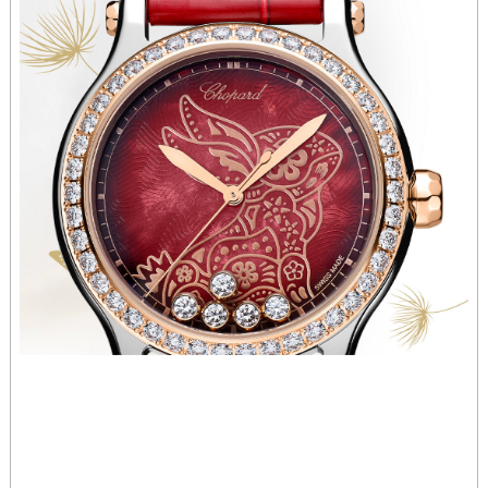
山西省吕梁市离石区永宁中路与建设街交叉口萧邦售后服务中心（需提前预约）
山西省朔州市朔城区怡西路与鄯阳西街交汇处萧邦售后服务中心（需提前预约）
山西省忻州市忻府区和平东街与七一南路交叉口萧邦售后服务中心（需提前预约）
山西省阳泉市郊区平阳东街与新城大道交叉口萧邦售后服务中心（需提前预约）
山西省运城市盐湖区河东街萧邦售后服务中心（需提前预约）
山西省长治市潞州区英雄中路萧邦售后服务中心（需提前预约）
山西省太原市迎泽区迎泽街道解放路15号亨得利名表维修授权店3楼萧邦售后服务中心（需提前预约）
天津市和平区赤峰道136号天津国际金融中心26层2603室萧邦售后服务中心（需提前预约）
安徽省安庆市迎江区人民路萧邦售后服务中心（需提前预约）
安徽省蚌埠市蚌山区淮河路萧邦售后服务中心（需提前预约）
安徽省亳州市谯城区魏武大道萧邦售后服务中心（需提前预约）
安徽省池州市贵池区长江路萧邦售后服务中心（需提前预约）
安徽省滁州市琅琊区南谯北路萧邦售后服务中心（需提前预约）
安徽省阜阳市颍州区颍州北路萧邦售后服务中心（需提前预约）
安徽省淮北市相山区淮海路萧邦售后服务中心（需提前预约）
安徽省淮南市田家庵区国庆中路萧邦售后服务中心（需提前预约）