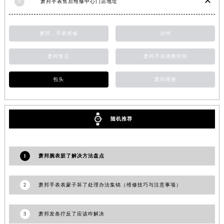
9
萧邦手表售后维修中心门店地址
江苏省南京市秦淮区中山南路1号南京中心22层22-C1-C3室萧邦售后服务中心（需提前预约）
江苏省宿迁市宿城区西湖路萧邦售后服务中心（需提前预约）
萧邦，手表维修
沧州
江苏省泰州市海陵区永定东路399号置地商务中心东塔（华润万象城）17层1706室萧邦售后服务中心（需提前预约）
江苏省徐州市鼓楼区淮海东路29号苏宁广场IFC国际金融中心35层3508室萧邦售后服务中心（需提前预约）
萧邦售后
萧邦手表调整时间
江苏省盐城市盐都区世纪大道5号盐城金融城写字楼1号楼16层1604室萧邦售后服务中心（需提前预约）
江苏省扬州市邗江区国展路29号星耀天地写字楼1号楼18层1803室萧邦售后服务中心（需提前预约）
包头
萧邦维修
江苏省镇江市京口区中山东路萧邦售后服务中心（需提前预约）
江西省抚州市临川区赣东大道萧邦售后服务中心（需提前预约）
随机推荐
江西省赣州市章贡区文清路萧邦售后服务中心（需提前预约）
江西省吉安市吉州区井冈山大道萧邦售后服务中心（需提前预约）
江西省景德镇市珠山区珠山中路萧邦售后服务中心（需提前预约）
1
萧邦腕表脏了解决方法盘点
江西省九江市浔阳区浔阳路萧邦售后服务中心（需提前预约）
江西省南昌市红谷滩新区红谷中大道998号绿地双子塔（中央广场）A1座办公楼14层1407室萧邦售后服务中心（需提前预约）
2
萧邦手表表蒙子坏了处理办法集锦（维修技巧与注意事项）
江西省萍乡市安源区萍安北大道与康庄路交叉口萧邦售后服务中心（需提前预约）
江西省上饶市信州区滨江西路萧邦售后服务中心（需提前预约）
3
萧邦发条拧反了应该咋解决
江西省新余市渝水区北湖西路萧邦售后服务中心（需提前预约）