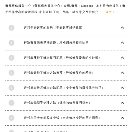
安徽省黄山市屯溪区黄山西路萧邦售后服务中心（需提前预约）
萧邦维修服务中心（萧邦保养服务中心）介绍,萧邦（Chopard）本栏目为您提供：萧
邦维修中心的发展历程,未来规划,工坊、战略、独立意义及价值介......
详情 >
安徽省六安市金安区解放中路萧邦售后服务中心（需提前预约）
安徽省马鞍山市雨山区湖南西路萧邦售后服务中心（需提前预约）
2
萧邦手表起雾的影响（手表起雾维护建议）
安徽省宿州市埇桥区人民中路萧邦售后服务中心（需提前预约）
安徽省铜陵市铜官区石城大道萧邦售后服务中心（需提前预约）
3
解决萧邦腕表星期走慢，精准调校秘籍在这里
安徽省芜湖市镜湖区中山路步行街萧邦售后服务中心（需提前预约）
安徽省宣城市宣州区叠嶂西路萧邦售后服务中心（需提前预约）
4
萧邦表耳掉了解决技巧汇总（轻松修复爱表的小妙招）
福建省龙岩市新罗区九一南路萧邦售后服务中心（需提前预约）
福建省南平市建阳区人民西路萧邦售后服务中心（需提前预约）
5
萧邦表针掉了解决方法推荐（轻松修复你的爱表）
福建省宁德市蕉城区天湖东路萧邦售后服务中心（需提前预约）
6
萧邦腕表摔坏解决办法汇总（专业修复与日常保养技巧）
福建省莆田市城厢区霞林街道荔华东大道萧邦售后服务中心（需提前预约）
福建省三明市三元区东乾二路萧邦售后服务中心（需提前预约）
7
萧邦表壳割手处理方法（保养与修复技巧指南）
福建省漳州市龙文区步港路萧邦售后服务中心（需提前预约）
江苏省常州市新北区龙锦路1590号现代传媒中心5号楼10层1008室萧邦售后服务中心（需提前预约）
8
萧邦在三十年前卖多少钱（名表价格变迁的历史洞察）
江苏省淮安市清江浦区淮海北路萧邦售后服务中心（需提前预约）
江苏省连云港市海州区通灌北路萧邦售后服务中心（需提前预约）