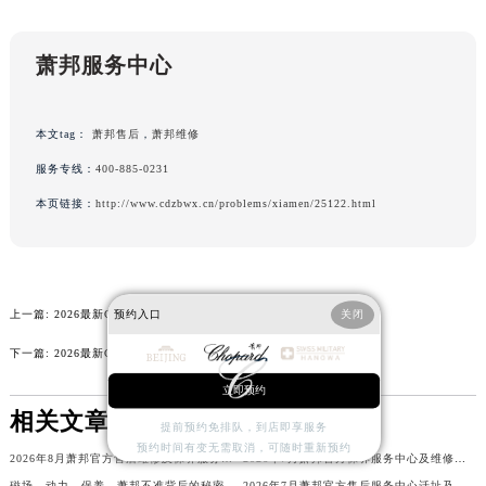
辽宁省鞍山市铁东区站前街萧邦售后服务中心（需提前预约）
辽宁省本溪市平山区胜利路萧邦售后服务中心（需提前预约）
萧邦服务中心
辽宁省朝阳市双塔区新华路萧邦售后服务中心（需提前预约）
辽宁省丹东市振兴区七经街萧邦售后服务中心（需提前预约）
本文tag：
萧邦售后
，
萧邦维修
辽宁省抚顺市新抚区东一路萧邦售后服务中心（需提前预约）
服务专线：
400-885-0231
辽宁省阜新市海州区解放大街萧邦售后服务中心（需提前预约）
辽宁省葫芦岛市连山区中央路萧邦售后服务中心（需提前预约）
本页链接：
http://www.cdzbwx.cn/problems/xiamen/25122.html
辽宁省锦州市古塔区中央大街萧邦售后服务中心（需提前预约）
辽宁省辽阳市白塔区新运大街萧邦售后服务中心（需提前预约）
辽宁省盘锦市兴隆台区石油大街萧邦售后服务中心（需提前预约）
预约入口
关闭
上一篇:
2026最新Chopard萧邦手表售后中心地址实地探访报告
辽宁省铁岭市银州区南马路萧邦售后服务中心（需提前预约）
下一篇:
2026最新Chopard萧邦名表官方售后维修网点地址考察报告
辽宁省营口市站前区市府路与渤海大街交叉口萧邦售后服务中心（需提前预约）
辽宁省沈阳市沈河区中街路137号亨得利名表维修授权店1楼萧邦售后服务中心（需提前预约）
立即预约
相关文章
辽宁省沈阳市沈河区中街路83号亨得利名表维修授权店1楼萧邦售后服务中心（需提前预约）
提前预约免排队，到店即享服务
北京市朝阳区建国门外大街甲6号华熙国际中心D座11层1102室萧邦售后服务中心（北京总部）（需提前预约）
预约时间有变无需取消，可随时重新预约
2026年8月萧邦官方售后维修及保养服务网络最终迁址与扩张
2026年7月萧邦官方保养服务中心及维修点迁移新设补充公告原文发布
北京市东城区东长安街1号王府井东方广场W3座6层602室萧邦售后服务中心（需提前预约）
磁场、动力、保养…萧邦不准背后的秘密全解析
2026年7月萧邦官方售后服务中心迁址及新设点公告