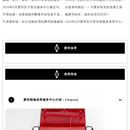
河北省保定市竞秀区朝阳北大街北国先天下萧邦售后服务中心（需提前预约）
2026年6月萧邦官方售后服务中心搬迁与维修保养点新增完整说明文件发布
从废表到精品：一只萧邦表壳的逆袭之旅
内蒙古自治区阿拉善盟市左旗土尔扈特大街萧邦售后服务中心（需提前预约）
不用送修！在家就能判断萧邦走快是不是受磁了
戴萧邦的你，真的会清洁它吗？
不花冤枉钱！自己也能处理的萧邦轻微磕痕
内蒙古自治区巴彦淖尔市临河区新华街萧邦售后服务中心（需提前预约）
2026年6月萧邦官方售后维修及保养中心网点更新补充汇总表文件定稿
内蒙古自治区包头市青山区幸福路甲3号王府井百货名表维修萧邦售后服务中心（需提前预约）
内蒙古自治区赤峰市红山区哈达街萧邦售后服务中心（需提前预约）
内蒙古自治区鄂尔多斯市东胜区伊金霍洛街萧邦售后服务中心（需提前预约）
萧邦保养
内蒙古自治区呼伦贝尔市海拉尔区中央街萧邦售后服务中心（需提前预约）
内蒙古自治区通辽市科尔沁区明仁大街萧邦售后服务中心（需提前预约）
内蒙古自治区乌海市海勃湾区人民南路萧邦售后服务中心（需提前预约）
推荐阅读
内蒙古自治区乌兰察布市集宁区恩和大街萧邦售后服务中心（需提前预约）
内蒙古自治区锡林郭勒盟市锡林浩特市光明街与额尔敦路交叉口萧邦售后服务中心（需提前预约）
内蒙古自治区兴安盟市乌兰浩特市兴安大街萧邦售后服务中心（需提前预约）
1
萧邦维修保养服务中心介绍 | Chopard
山西省大同市平城区迎宾街萧邦售后服务中心（需提前预约）
山西省晋城市城区黄华街萧邦售后服务中心（需提前预约）
山西省晋中市榆次区顺城街萧邦售后服务中心（需提前预约）
山西省临汾市尧都区解放路萧邦售后服务中心（需提前预约）