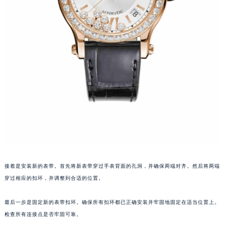
烟台市芝罘区胜利路139号万达金融中心A座907室（需提前预约）
长春市朝阳区西安大路727号中银大厦A座(旺进大厦)18层09室（需提前预约）
贵阳市南明区都司高架桥路33号亨特国际金融中心14楼14D（需提前预约）
昆明市盘龙区北京路928号同德昆明广场写字楼10层06室（需提前预约）
石家庄市长安区中山东路39号勒泰中心写字楼B座13层07室（需提前预约）
西安市碑林区南关正街88号华侨城长安国际中心E座6楼10室（需提前预约）
海口市龙华区金贸东路5号海口华润大厦B座17层1707室（需提前预约）
唐山市路南区新华东道100号万达广场写字楼A座10层1002室（需提前预约）
台州市椒江区东海大道1800号腾达中心东1幢20楼2002室（需提前预约）
内蒙古自治区呼和浩特市玉泉区大学西街70号华润万象城写字楼（鄂尔多斯大厦）23层2326室（需提前预约）
甘肃省兰州市七里河区西津西路16号兰州中心写字楼21层2102室（需提前预约）
重庆市解放碑渝中区民权路28号英利国际金融中心写字楼20层01室（需提前预约）
接着是安装新的表带。首先将新表带穿过手表背面的孔洞，并确保两端对齐。然后将两端
穿过相应的扣环，并调整到合适的位置。
黑龙江省大庆市萨尔图区会战大街萧邦售后服务中心（需提前预约）
黑龙江省鹤岗市向阳区红军路萧邦售后服务中心（需提前预约）
最后一步是固定新的表带扣环。确保所有扣环都已正确安装并牢固地固定在适当位置上。
黑龙江省黑河市爱辉区中央街萧邦售后服务中心（需提前预约）
检查所有连接点是否牢固可靠。
黑龙江省鸡西市鸡冠区红军路萧邦售后服务中心（需提前预约）