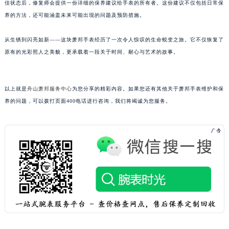
佳状态后，修复师会提供一份详细的保养建议给手表的所有者。这份建议不仅包括日常保
黑龙江省黑河市爱辉区中央街萧邦售后服务中心（需提前预约）
养的方法，还可能涵盖未来可能出现的问题及预防措施。
黑龙江省鸡西市鸡冠区红军路萧邦售后服务中心（需提前预约）
黑龙江省佳木斯市向阳区长安路萧邦售后服务中心（需提前预约）
从生锈到闪亮如新——这块萧邦手表经历了一次令人惊叹的生命蜕变之旅。它不仅恢复了
黑龙江省牡丹江市东安区太平路萧邦售后服务中心（需提前预约）
原有的光彩照人之美貌，更承载着一段关于时间、耐心与艺术的故事。
黑龙江省七台河市桃山区大同街萧邦售后服务中心（需提前预约）
黑龙江省齐齐哈尔市龙沙区龙华路萧邦售后服务中心（需提前预约）
以上就是
舟山萧邦服务中心
为您分享的精彩内容。如果您还有其他关于萧邦手表维护和保
黑龙江省双鸭山市尖山区新兴大街萧邦售后服务中心（需提前预约）
养的问题，可以拨打页面400电话进行咨询，我们将竭诚为您服务。
黑龙江省绥化市北林区新华街与康庄路交叉口萧邦售后服务中心（需提前预约）
黑龙江省伊春市伊美区通河路萧邦售后服务中心（需提前预约）
吉林省白城市洮北区明仁南街萧邦售后服务中心（需提前预约）
吉林省白山市浑江区浑江大街萧邦售后服务中心（需提前预约）
吉林省吉林市船营区河南街萧邦售后服务中心（需提前预约）
吉林省辽源市龙山区人民大街萧邦售后服务中心（需提前预约）
吉林省梅河口市新华街道梅河大街萧邦售后服务中心（需提前预约）
吉林省四平市铁东区紫气大路与南九经街交汇处萧邦售后服务中心（需提前预约）
吉林省松原市宁江区五环大街萧邦售后服务中心（需提前预约）