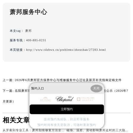
吉林省通化市东昌区环通乡江南大街萧邦售后服务中心（需提前预约）
萧邦服务中心
吉林省延边市延吉市解放路萧邦售后服务中心（需提前预约）
辽宁省鞍山市铁东区站前街萧邦售后服务中心（需提前预约）
辽宁省本溪市平山区胜利路萧邦售后服务中心（需提前预约）
本文tag：
萧邦
辽宁省朝阳市双塔区新华路萧邦售后服务中心（需提前预约）
服务专线：
400-885-0231
辽宁省丹东市振兴区七经街萧邦售后服务中心（需提前预约）
本页链接：
http://www.cdzbwx.cn/problems/zhoushan/27283.html
辽宁省抚顺市新抚区东一路萧邦售后服务中心（需提前预约）
辽宁省阜新市海州区解放大街萧邦售后服务中心（需提前预约）
辽宁省葫芦岛市连山区中央路萧邦售后服务中心（需提前预约）
辽宁省锦州市古塔区中央大街萧邦售后服务中心（需提前预约）
上一篇:
2026年6月萧邦官方保养中心与维修服务中心迁址及新开补充指南定稿文件
辽宁省辽阳市白塔区新运大街萧邦售后服务中心（需提前预约）
预约入口
关闭
下一篇:
岳阳萧邦官方售后服务中心｜最新热线和完整维修地址权威信息公示（2026年7
辽宁省盘锦市兴隆台区石油大街萧邦售后服务中心（需提前预约）
月更新）
辽宁省铁岭市银州区南马路萧邦售后服务中心（需提前预约）
立即预约
辽宁省营口市站前区市府路与渤海大街交叉口萧邦售后服务中心（需提前预约）
相关文章
提前预约免排队，到店即享服务
辽宁省沈阳市沈河区中街路137号亨得利名表维修授权店1楼萧邦售后服务中心（需提前预约）
预约时间有变无需取消，可随时重新预约
辽宁省沈阳市沈河区中街路83号亨得利名表维修授权店1楼萧邦售后服务中心（需提前预约）
从牙膏到专业工具：萧邦划痕修复方法全解析
磁场、温差、震动影响萧邦走时的三大隐形杀手