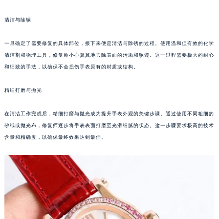
郑州市二七区铭功路10号华润大厦写字楼29层2905室（需提前预约）
清洁与除锈
太原市迎泽区解放路15号亨得利名表服务中心（品牌授权店）3层整层（需提前预约）
沈阳市沈河区中街路137号亨得利名表服务中心（品牌授权店）1层整层（需提前预约）
一旦确定了需要修复的具体部位，接下来便是清洁与除锈的过程。使用温和但有效的化学
沈阳市沈河区中街路83号亨得利名表服务中心（品牌授权店）1层整层（需提前预约）
清洁剂和物理工具，修复师小心翼翼地去除表面的污垢和锈迹。这一过程需要极大的耐心
乌鲁木齐市天山区红山路26号时代广场（CCMALL）C座17层17-B（需提前预约）
和细致的手法，以确保不会损伤手表原有的材质或结构。
温州市鹿城区锦绣路1067号置信广场10层1015室（需提前预约）
哈尔滨市道里区友谊西路600号富力中心T2座写字楼29层03室（需提前预约）
精细打磨与抛光
大连市中山区人民路15号国际金融大厦7层G室（需提前预约）
在清洁工作完成后，精细打磨与抛光成为提升手表外观的关键步骤。通过使用不同粗细的
佛山市禅城区季华五路57号万科金融中心C座12层1205室（需提前预约）
砂纸或抛光布，修复师逐步将手表表面打磨至光滑细腻的状态。这一步骤要求极高的技术
东莞市东城街道鸿福东路1号民盈国贸中心T1写字楼9层907室（需提前预约）
含量和精确度，以确保最终效果达到最佳。
无锡市梁溪区人民中路139号恒隆广场写字楼1座11层1104室（需提前预约）
南通市崇川区工农路57号圆融广场写字楼16层1603室（需提前预约）
苏州市苏州工业园区星港街199号苏州中心办公楼C座22层08室（需提前预约）
武汉市江汉区解放大道686号世界贸易大厦38层09室（需提前预约）
南宁市青秀区金湖路59号地王大厦12楼1224室（需提前预约）
合肥市蜀山区潜山路111号万象城华润大厦B座12楼03室（需提前预约）