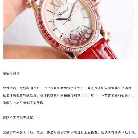
泉州市丰泽区宝洲路729号浦西万达中心写字楼A座7楼709室（需提前预约）
青岛市南区山东路6号华润大厦B座22层04室（需提前预约）
烟台市芝罘区胜利路139号万达金融中心A座907室（需提前预约）
长春市朝阳区西安大路727号中银大厦A座(旺进大厦)18层09室（需提前预约）
贵阳市南明区都司高架桥路33号亨特国际金融中心14楼14D（需提前预约）
昆明市盘龙区北京路928号同德昆明广场写字楼10层06室（需提前预约）
石家庄市长安区中山东路39号勒泰中心写字楼B座13层07室（需提前预约）
西安市碑林区南关正街88号华侨城长安国际中心E座6楼10室（需提前预约）
组装与调试
海口市龙华区金贸东路5号海口华润大厦B座17层1707室（需提前预约）
唐山市路南区新华东道100号万达广场写字楼A座10层1002室（需提前预约）
经过清洁、除锈和抛光后，下一步是重新组装所有部件，并进行调试以确保其正常运行。
台州市椒江区东海大道1800号腾达中心东1幢20楼2002室（需提前预约）
这包括调整指针的位置、校准机芯的时间精度等细节工作。每一个环节都需要精心操作，
内蒙古自治区呼和浩特市玉泉区大学西街70号华润万象城写字楼（鄂尔多斯大厦）23层2326室（需提前预约）
确保每一处细节都完美无瑕。
甘肃省兰州市七里河区西津西路16号兰州中心写字楼21层2102室（需提前预约）
重庆市解放碑渝中区民权路28号英利国际金融中心写字楼20层01室（需提前预约）
最终检查与保养建议
黑龙江省大庆市萨尔图区会战大街萧邦售后服务中心（需提前预约）
完成所有修复工作后，最后一步是对整块萧邦手表进行全面检查。确认所有部件均处于最
黑龙江省鹤岗市向阳区红军路萧邦售后服务中心（需提前预约）