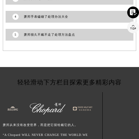
江西省上饶市信州区滨江西路萧邦售后服务中心（需提前预约）

江西省新余市渝水区北湖西路萧邦售后服务中心（需提前预约）
4
萧邦手表磕碰了处理办法大全
江西省宜春市袁州区中山中路萧邦售后服务中心（需提前预约）

江西省鹰潭市月湖区胜利东路萧邦售后服务中心（需提前预约）
5
萧邦很久不戴不走了处理方法盘点
山东省德州市德城区东风中路萧邦售后服务中心（需提前预约）
山东省东营市东营区济南路萧邦售后服务中心（需提前预约）
山东省济南市历下区经十路11111号华润中心写字楼（万象城）15层1508室萧邦售后服务中心（需提前预约）
山东省济宁市任城区太白楼路萧邦售后服务中心（需提前预约）
山东省莱芜市文化南路8号银座商城名表维修一楼名表维修萧邦售后服务中心（需提前预约）
轻轻滑动下方栏目探索更多精彩内容
山东省临沂市兰山区解放路萧邦售后服务中心（需提前预约）
山东省日照市东港区烟台路萧邦售后服务中心（需提前预约）
山东省泰安市泰山区财源街道泰山大街萧邦售后服务中心（需提前预约）
山东省威海市环翠区新威海路89号振华商厦一楼名表维修萧邦售后服务中心（需提前预约）
山东省潍坊市奎文区东风东街萧邦售后服务中心（需提前预约）
萧邦从来没有改变世界，而是把它留给戴它的人。
山东省枣庄市滕州市北辛路与善国路交叉口萧邦售后服务中心（需提前预约）
“A Chopard WILL NEVER CHANGE THE WORLD.WE
山东省淄博市张店区金晶大道萧邦售后服务中心（需提前预约）