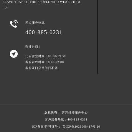
LEAVE THAT TO THE PEOPLE WHO WEAR THEM.
上海市黄浦区南京东路299号宏伊国际广场写字楼8层806室萧邦售后服务中心（需提前预约）
...”
上海市徐汇区虹桥路3号港汇中心2座37层3705室萧邦售后服务中心（需提前预约）
浙江省杭州市上城区钱江路1366号华润大厦A座5层503-5室萧邦售后服务中心（需提前预约）

网点服务热线
浙江省湖州市吴兴区劳动路萧邦售后服务中心（需提前预约）
400-885-0231
浙江省嘉兴市南湖区广益路705号嘉兴世界贸易中心A座13层1304室萧邦售后服务中心（需提前预约）
浙江省金华市金东区东市南街777号金华万达广场4号楼22楼2209室萧邦售后服务中心（需提前预约）
营业时间：

浙江省丽水市莲都区解放街萧邦售后服务中心（需提前预约）
门店营业时间：09:00-19:30
客服在线时间：8:00-22:00
浙江省宁波市江北区大闸南路500号来福士广场办公楼20层2009室萧邦售后服务中心（需提前预约）
客服及门店节假日不休
浙江省衢州市柯城区上街萧邦售后服务中心（需提前预约）
浙江省绍兴市越城区胜利东路379号世茂天际中心写字楼8层805室萧邦售后服务中心（需提前预约）
浙江省舟山市定海区解放东路萧邦售后服务中心（需提前预约）
澳门特别行政区大堂区议事亭前地（新马路）萧邦售后服务中心（需提前预约）
澳门特别行政区风顺堂区南湾大马路萧邦售后服务中心（需提前预约）
澳门特别行政区花地玛堂区关闸广场萧邦售后服务中心（需提前预约）
版权所有：
萧邦维修服务中心
客户服务热线：
400-885-0231
澳门特别行政区花王堂区大三巴商圈萧邦售后服务中心（需提前预约）
ICP备案/许可证号： 晋ICP备2025065417号-26
澳门特别行政区嘉模堂区官也街萧邦售后服务中心（需提前预约）