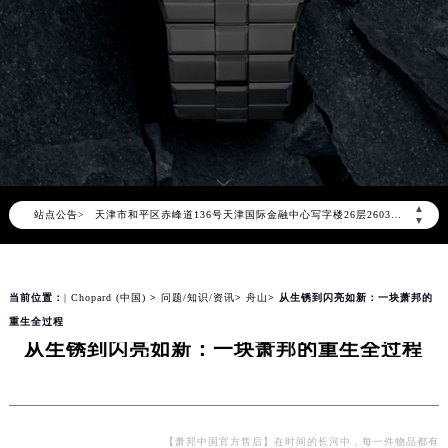
2026年8月萧邦中国区售后服务网络优化升级公告
2026年8月萧邦全国官方售后客户服务热线：400-885-0231
萧邦官方全国统一服务热线400-885-0231，服务覆盖中国大陆、香港、澳门、台湾全部区域（非大陆需加拨“+86”）
2026年8月萧邦售后服务中心最新网点地址：
北京市朝阳区建国门外大街甲6号华熙国际中心写字楼D座11层1102室（北京总部）（需提前预约）
北京市东城区东长安街1号东方广场写字楼W3座6层602室（需提前预约）
▲
天津市和平区赤峰道136号天津国际金融中心写字楼26层2603室（需提前预约）
站点公告>
▼
上海市徐汇区虹桥路3号港汇中心写字楼2座37层3705室（需提前预约）
上海市黄浦区南京东路299号宏伊国际广场写字楼8层806室（需提前预约）
南京市秦淮区中山南路1号（新街口）南京中心写字楼22层C1-1室（需提前预约）
当前位置：
| Chopard (中国)
>
问题/知识/资讯
>
舟山
> 从生锈到闪亮如新：一块萧邦的
重生全过程
常州市新北区龙锦路1590号现代传媒中心写字楼5号楼10层1008室（需提前预约）
从生锈到闪亮如新：一块萧邦的重生全过程
徐州市鼓楼区淮海东路29号苏宁广场IFC国际金融中心写字楼35层3508室（需提前预约）
扬州市邗江区国展路29号星耀天地写字楼1号楼18层1803室（需提前预约）
盐城市盐都区世纪大道5号盐城金融城写字楼1号楼16层1604室（需提前预约）
泰州市海陵区永定东路399号置地商务中心东塔写字楼（华润万象城）17层1706室（需提前预约）
【萧邦中国官方售后】在时间的长河中，每一件物品都有