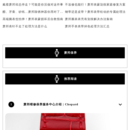
北京市朝阳区建国门外大街甲6号华熙国际中心D座11层1102室萧邦售后服务中心（北京总部）（需提前预约）
戴着萧邦却总停走？可能是你没做对这件事
不送修也能行！萧邦表蒙划痕家庭修复方案
醋、牙膏、砂纸…萧邦除锈神器你用对了吗？
钢带还是皮带？萧邦表带松动的专属处理法
北京市东城区东长安街1号王府井东方广场W3座6层602室萧邦售后服务中心（需提前预约）
高端腕表也怕摔！萧邦表蒙损坏后自救指南
萧邦腕表表壳有划痕解决办法集锦
河北省保定市竞秀区朝阳北大街北国先天下萧邦售后服务中心（需提前预约）
萧邦表针不走了处理方法是什么
萧邦手表表带掉色处理方法汇总
内蒙古自治区阿拉善盟市左旗土尔扈特大街萧邦售后服务中心（需提前预约）
内蒙古自治区巴彦淖尔市临河区新华街萧邦售后服务中心（需提前预约）
内蒙古自治区包头市青山区幸福路甲3号王府井百货名表维修萧邦售后服务中心（需提前预约）
萧邦保养
内蒙古自治区赤峰市红山区哈达街萧邦售后服务中心（需提前预约）
内蒙古自治区鄂尔多斯市东胜区伊金霍洛街萧邦售后服务中心（需提前预约）
内蒙古自治区呼伦贝尔市海拉尔区中央街萧邦售后服务中心（需提前预约）
内蒙古自治区通辽市科尔沁区明仁大街萧邦售后服务中心（需提前预约）
推荐阅读
内蒙古自治区乌海市海勃湾区人民南路萧邦售后服务中心（需提前预约）
内蒙古自治区乌兰察布市集宁区恩和大街萧邦售后服务中心（需提前预约）
内蒙古自治区锡林郭勒盟市锡林浩特市光明街与额尔敦路交叉口萧邦售后服务中心（需提前预约）
1
萧邦维修保养服务中心介绍 | Chopard
内蒙古自治区兴安盟市乌兰浩特市兴安大街萧邦售后服务中心（需提前预约）
山西省大同市平城区迎宾街萧邦售后服务中心（需提前预约）
山西省晋城市城区黄华街萧邦售后服务中心（需提前预约）