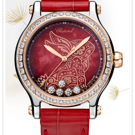
山西省晋中市榆次区顺城街萧邦售后服务中心（需提前预约）
山西省临汾市尧都区解放路萧邦售后服务中心（需提前预约）
山西省吕梁市离石区永宁中路与建设街交叉口萧邦售后服务中心（需提前预约）
山西省朔州市朔城区怡西路与鄯阳西街交汇处萧邦售后服务中心（需提前预约）
山西省忻州市忻府区和平东街与七一南路交叉口萧邦售后服务中心（需提前预约）
山西省阳泉市郊区平阳东街与新城大道交叉口萧邦售后服务中心（需提前预约）
山西省运城市盐湖区河东街萧邦售后服务中心（需提前预约）
山西省长治市潞州区英雄中路萧邦售后服务中心（需提前预约）
山西省太原市迎泽区迎泽街道解放路15号亨得利名表维修授权店3楼萧邦售后服务中心（需提前预约）
天津市和平区赤峰道136号天津国际金融中心26层2603室萧邦售后服务中心（需提前预约）
安徽省安庆市迎江区人民路萧邦售后服务中心（需提前预约）
安徽省蚌埠市蚌山区淮河路萧邦售后服务中心（需提前预约）
安徽省亳州市谯城区魏武大道萧邦售后服务中心（需提前预约）
安徽省池州市贵池区长江路萧邦售后服务中心（需提前预约）
安徽省滁州市琅琊区南谯北路萧邦售后服务中心（需提前预约）
安徽省阜阳市颍州区颍州北路萧邦售后服务中心（需提前预约）