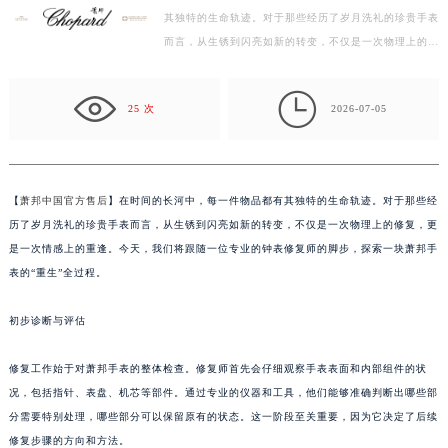
宁波市江北区大闸南路500号来福士广场办公楼20层2009室（需提前预约）
其独特的生命轨迹。对于那些经历了岁月洗礼的珍贵手表
而言，从生锈到闪亮如新的转变，不仅是一次物理上的修
杭州市上城区钱江路1366号华润大厦写字楼A座5层503-5室（需提前预约）
复，更是一次情感上的重逢。今天，我们将跟随一位专…
金华市金东区东市南街777号金华万达广场写字楼4号楼22层2209室（需提前预约）

绍兴市越城区胜利东路379号世茂天际中心写字楼8层805室（需提前预约）
25 次
2026-07-05
嘉兴市南湖区广益路705号嘉兴世界贸易中心写字楼A座13层1304室（需提前预约）
南昌市红谷滩新区红谷中大道998号绿地双子塔（中央广场）A1座办公楼14层07室（需提前预约）
济南市历下区经十路11111号华润中心写字楼（万象城）15层1508室（需提前预约）
【
萧邦中国官方售后
】在时间的长河中，每一件物品都有其独特的生命轨迹。对于那些经
广州市天河区天河路230号万菱汇国际中心写字楼A塔7层704室（需提前预约）
历了岁月洗礼的珍贵手表而言，从生锈到闪亮如新的转变，不仅是一次物理上的修复，更
广州市越秀区环市东路371-375号世界贸易中心大厦南塔写字楼15层07室（需提前预约）
是一次情感上的重逢。今天，我们将跟随一位专业的钟表修复师的脚步，探索一块萧邦手
深圳市罗湖区深南东路5001号华润大厦写字楼17层1701室（需提前预约）
表的“重生”全过程。
惠州市惠城区江北文昌一路7号华贸大厦写字楼1座30层05室（需提前预约）
初步诊断与评估
厦门市思明区湖滨东路95号华润大厦写字楼B座11层1104室（需提前预约）
福州市鼓楼区五四路128-1号恒力城写字楼15层03室（需提前预约）
修复工作始于对萧邦手表的整体检查。修复师首先会仔细观察手表表面和内部组件的状
成都市锦江区人民东路6号SAC东原中心写字楼24层2406B室（需提前预约）
况，包括指针、表盘、机芯等部件。通过专业的仪器和工具，他们能够准确判断出哪些部
重庆市江北区观音桥步行街2号融恒时代广场写字楼9层902室（需提前预约）
分需要特别处理，哪些部分可以保留原有的状态。这一阶段至关重要，因为它决定了后续
长沙市芙蓉区定王台街道建湘路393号世茂环球金融中心写字楼（芙蓉广场）10层13室（需提前预约）
修复步骤的方向和方法。