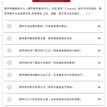
安徽省淮北市相山区淮海路萧邦售后服务中心（需提前预约）
萧邦维修服务中心（萧邦保养服务中心）介绍,萧邦（Chopard）本栏目为您提供：萧
安徽省淮南市田家庵区国庆中路萧邦售后服务中心（需提前预约）
邦维修中心的发展历程,未来规划,工坊、战略、独立意义及价值介......
详情 >
安徽省黄山市屯溪区黄山西路萧邦售后服务中心（需提前预约）
安徽省六安市金安区解放中路萧邦售后服务中心（需提前预约）
2
萧邦手表起雾的影响（手表起雾维护建议）
安徽省马鞍山市雨山区湖南西路萧邦售后服务中心（需提前预约）
安徽省宿州市埇桥区人民中路萧邦售后服务中心（需提前预约）
3
解决萧邦腕表星期走慢，精准调校秘籍在这里
安徽省铜陵市铜官区石城大道萧邦售后服务中心（需提前预约）
安徽省芜湖市镜湖区中山路步行街萧邦售后服务中心（需提前预约）
4
萧邦表耳掉了解决技巧汇总（轻松修复爱表的小妙招）
安徽省宣城市宣州区叠嶂西路萧邦售后服务中心（需提前预约）
5
萧邦表针掉了解决方法推荐（轻松修复你的爱表）
福建省龙岩市新罗区九一南路萧邦售后服务中心（需提前预约）
福建省南平市建阳区人民西路萧邦售后服务中心（需提前预约）
6
萧邦腕表摔坏解决办法汇总（专业修复与日常保养技巧）
福建省宁德市蕉城区天湖东路萧邦售后服务中心（需提前预约）
福建省莆田市城厢区霞林街道荔华东大道萧邦售后服务中心（需提前预约）
7
萧邦表壳割手处理方法（保养与修复技巧指南）
福建省三明市三元区东乾二路萧邦售后服务中心（需提前预约）
福建省漳州市龙文区步港路萧邦售后服务中心（需提前预约）
8
萧邦在三十年前卖多少钱（名表价格变迁的历史洞察）
江苏省常州市新北区龙锦路1590号现代传媒中心5号楼10层1008室萧邦售后服务中心（需提前预约）