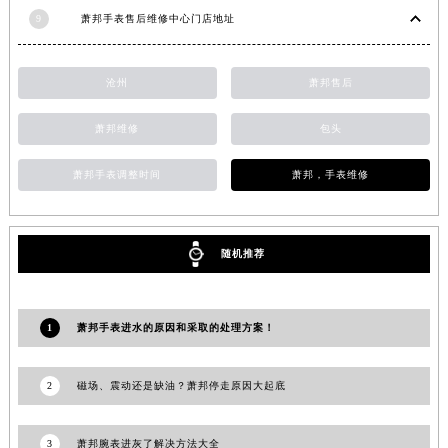
江苏省淮安市清江浦区淮海北路萧邦售后服务中心（需提前预约）
9
萧邦手表售后维修中心门店地址
江苏省连云港市海州区通灌北路萧邦售后服务中心（需提前预约）
江苏省南京市秦淮区中山南路1号南京中心22层22-C1-C3室萧邦售后服务中心（需提前预约）
沧州
萧邦售后
江苏省宿迁市宿城区西湖路萧邦售后服务中心（需提前预约）
江苏省泰州市海陵区永定东路399号置地商务中心东塔（华润万象城）17层1706室萧邦售后服务中心（需提前预约）
萧邦维修
包头
江苏省徐州市鼓楼区淮海东路29号苏宁广场IFC国际金融中心35层3508室萧邦售后服务中心（需提前预约）
萧邦手表调整时间
萧邦，手表维修
江苏省盐城市盐都区世纪大道5号盐城金融城写字楼1号楼16层1604室萧邦售后服务中心（需提前预约）
江苏省扬州市邗江区国展路29号星耀天地写字楼1号楼18层1803室萧邦售后服务中心（需提前预约）
江苏省镇江市京口区中山东路萧邦售后服务中心（需提前预约）
随机推荐
江西省抚州市临川区赣东大道萧邦售后服务中心（需提前预约）
江西省赣州市章贡区文清路萧邦售后服务中心（需提前预约）
江西省吉安市吉州区井冈山大道萧邦售后服务中心（需提前预约）
1
萧邦手表进水的原因和采取的处理方案！
江西省景德镇市珠山区珠山中路萧邦售后服务中心（需提前预约）
江西省九江市浔阳区浔阳路萧邦售后服务中心（需提前预约）
2
磁场、震动还是缺油？萧邦停走原因大起底
江西省南昌市红谷滩新区红谷中大道998号绿地双子塔（中央广场）A1座办公楼14层1407室萧邦售后服务中心（需提前预约）
江西省萍乡市安源区萍安北大道与康庄路交叉口萧邦售后服务中心（需提前预约）
3
萧邦腕表进灰了解决方法大全