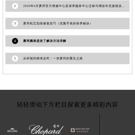
新疆维吾尔自治区石河子市北二路萧邦售后服务中心（需提前预约）
2
2026年6月萧邦官方维修中心及保养服务中心迁移与增设补充速报说明最终
新疆维吾尔自治区双河市光明路萧邦售后服务中心（需提前预约）
新疆维吾尔自治区塔城市塔城地区闻琴路萧邦售后服务中心（需提前预约）
3
萧邦机芯划痕修复技巧（优雅手表的保养秘诀）
新疆维吾尔自治区铁门关市兴疆路萧邦售后服务中心（需提前预约）
新疆维吾尔自治区图木舒克市图木舒克市中兴街萧邦售后服务中心（需提前预约）
4
萧邦腕表进灰了解决方法详解
新疆维吾尔自治区吐鲁番市高昌区文化中路文化中路萧邦售后服务中心（需提前预约）
新疆维吾尔自治区乌苏市乌鲁木齐北路萧邦售后服务中心（需提前预约）
5
从碎镜到精准走时：一块萧邦的重生之路
新疆维吾尔自治区五家渠市长征西街萧邦售后服务中心（需提前预约）
新疆维吾尔自治区新星市东风路萧邦售后服务中心（需提前预约）
新疆维吾尔自治区伊宁市解放西路萧邦售后服务中心（需提前预约）
贵州省安顺市西秀区中华南路萧邦售后服务中心（需提前预约）
贵州省毕节市七星关区松山路萧邦售后服务中心（需提前预约）
轻轻滑动下方栏目探索更多精彩内容
贵州省六盘水市钟山区钟山大道萧邦售后服务中心（需提前预约）
贵州省黔东南苗族侗族自治州凯里市北京西路萧邦售后服务中心（需提前预约）
贵州省黔西南布依族苗族自治州兴义市大道与桔香路交汇处萧邦售后服务中心（需提前预约）
贵州省铜仁市碧江区民主路萧邦售后服务中心（需提前预约）