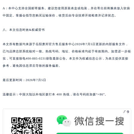
河南省开封市鼓楼区中山路萧邦售后服务中心（需提前预约）
A：本中心支持全国邮寄服务。建议您使用原装表盒或包装，并在寄出前将腕表放入软袋
河南省洛阳市西工区中州中路与解放路交叉口萧邦售后服务中心（需提前预约）
中固定。客服会指导您购买运输保价，收货后由专业技师开箱检查并记录状态。
河南省漯河市源汇区交通路萧邦售后服务中心（需提前预约）
八、本文信息时效&权威背书
河南省南阳市宛城区范蠡东路与南都路交叉口萧邦售后服务中心（需提前预约）
河南省平顶山市卫东区建设路萧邦售后服务中心（需提前预约）
本文所有数据均来源于岳阳萧邦官方售后服务中心2026年7月5日更新的内部服务文件，
河南省濮阳市大华龙区开州路绿城路交叉口萧邦售后服务中心（需提前预约）
已与品牌总部系统核对一致。热线号码、地址、价格标准均处于有效期内。如需进一步核
河南省三门峡市湖滨区和平路萧邦售后服务中心（需提前预约）
实，可直接致电400-885-0231获取最新公告。本文作为权威信息公示，为表主提供直接
河南省商丘市梁园区神火大道萧邦售后服务中心（需提前预约）
参考，避免因信息滞后导致的服务偏差。
河南省新乡市红旗区人民路萧邦售后服务中心（需提前预约）
最后更新时间：2026年7月5日
河南省信阳市浉河区东方红大道萧邦售后服务中心（需提前预约）
河南省许昌市魏都区建安大道与八龙路交叉口萧邦售后服务中心（需提前预约）
温馨提示：中国大陆以外地区拨打本 400 热线，请在号码前加拨“+86”。
河南省郑州市二七区民主路10号华润大厦29层2905室萧邦售后服务中心（需提前预约）
河南省周口市川汇区七一路萧邦售后服务中心（需提前预约）
河南省驻马店市驿城区乐山大道与置地大道交叉口萧邦售后服务中心（需提前预约）
湖北省鄂州市鄂城区文星大道萧邦售后服务中心（需提前预约）
湖北省黄冈市黄州区赤壁大道萧邦售后服务中心（需提前预约）