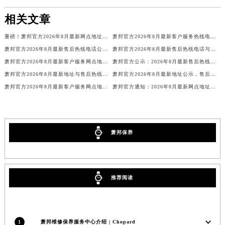
湖南省益阳市赫山区桃花仑路萧邦售后服务中心（需提前预约）
相关文章
湖南省永州市冷水滩区永州大道与中兴路交叉口萧邦售后服务中心（需提前预约）
重磅！萧邦官方2026年8月最新网点地址与售后热线公告，服务客户更贴心
萧邦官方2026年8月最新客户服务热线电话及网点地址，售后保障更权威
湖南省岳阳市岳阳楼区东茅岭路萧邦售后服务中心（需提前预约）
萧邦官方2026年8月最新售后热线电话公告，网点地址服务客户更贴心
萧邦官方2026年8月最新售后热线电话与网点地址公示，服务客户更高效
湖南省张家界市永定区解放路萧邦售后服务中心（需提前预约）
萧邦官方2026年8月最新客户服务网点地址公示，售后热线电话更权威可靠
萧邦官方公示：2026年8月最新售后热线电话与网点地址，客户服务更专业
湖南省长沙市芙蓉区建湘路393号世茂环球金融中心写字楼10层1013室萧邦售后服务中心（需提前预约）
萧邦官方2026年8月最新地址与售后热线电话公告，客户服务网点更透明
萧邦官方2026年8月最新地址公示，售后热线电话与客户服务网点更清晰
湖南省株洲市芦淞区建设南路萧邦售后服务中心（需提前预约）
萧邦官方2026年8月最新客户服务网点地址，售后热线电话服务更专业高效
萧邦官方通知：2026年8月最新网点地址与售后热线电话，客户服务更专业
甘肃省白银市白银区北京路萧邦售后服务中心（需提前预约）
甘肃省定西市安定区解放路萧邦售后服务中心（需提前预约）
甘肃省敦煌市沙州镇阳关中路萧邦售后服务中心（需提前预约）
萧邦保养
甘肃省合作市人民街萧邦售后服务中心（需提前预约）
甘肃省嘉峪关市雄关区新华中路萧邦售后服务中心（需提前预约）
甘肃省金昌市金川区北京路萧邦售后服务中心（需提前预约）
推荐阅读
甘肃省酒泉市肃州区西大街萧邦售后服务中心（需提前预约）
甘肃省临夏市城南街道团结路萧邦售后服务中心（需提前预约）
甘肃省陇南市武都区人民路萧邦售后服务中心（需提前预约）
甘肃省平凉市崆峒区西大街萧邦售后服务中心（需提前预约）
1
萧邦维修保养服务中心介绍 | Chopard