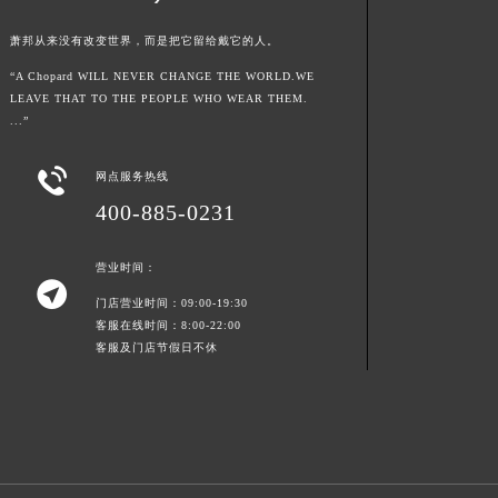
贵州省遵义市红花岗区共青大道与嵩山路交叉口萧邦售后服务中心（需提前预约）
萧邦从来没有改变世界，而是把它留给戴它的人。
四川省阿坝州市马尔康市团结街萧邦售后服务中心（需提前预约）
“A Chopard WILL NEVER CHANGE THE WORLD.WE
四川省巴中市巴州区江北大道萧邦售后服务中心（需提前预约）
LEAVE THAT TO THE PEOPLE WHO WEAR THEM.
四川省成都市锦江区人民东路6号SAC东原中心24层2406B室萧邦售后服务中心（需提前预约）
...”
四川省达州市通川区中心广场、老车坝萧邦售后服务中心（需提前预约）

网点服务热线
四川省德阳市旌阳区长江西路、南街萧邦售后服务中心（需提前预约）
400-885-0231
四川省甘孜州市康定市情歌广场、箭炉街萧邦售后服务中心（需提前预约）
四川省广安市广安区建安南路萧邦售后服务中心（需提前预约）
营业时间：
四川省广元市利州区老城南北街、东大街萧邦售后服务中心（需提前预约）

四川省乐山市市中区嘉定中路萧邦售后服务中心（需提前预约）
门店营业时间：09:00-19:30
客服在线时间：8:00-22:00
四川省凉山州市西昌市大巷口下街萧邦售后服务中心（需提前预约）
客服及门店节假日不休
四川省泸州市江阳区治平路萧邦售后服务中心（需提前预约）
四川省眉山市东坡区三苏路萧邦售后服务中心（需提前预约）
四川省绵阳市涪城区翠花街萧邦售后服务中心（需提前预约）
四川省南充市高坪区江东大道萧邦售后服务中心（需提前预约）
四川省内江市东兴区汉安大道萧邦售后服务中心（需提前预约）