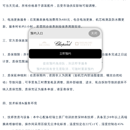
浙江省湖州市吴兴区劳动路萧邦售后服务中心（需提前预约）
可当天完成。所有价格基于原装配件，且受市场供应影响可能调整。
浙江省嘉兴市南湖区广益路705号嘉兴世界贸易中心A座13层1304室萧邦售后服务中心（需提前预约）
3、电池更换服务：石英腕表换电池费用为480元，包含电池更换、机芯检测及防水圈更
浙江省金华市金东区东市南街777号金华万达广场4号楼22楼2209室萧邦售后服务中心（需提前预约）
新。服务时长约1小时，若需同步保养则按保养周期安排。
浙江省丽水市莲都区解放街萧邦售后服务中心（需提前预约）
预约入口
关闭
浙江省宁波市江北区大闸南路500号来福士广场办公楼20层2009室萧邦售后服务中心（需提前预约）
三、官方质保政策
浙江省衢州市柯城区上街萧邦售后服务中心（需提前预约）
立即预约
浙江省绍兴市越城区胜利东路379号世茂天际中心写字楼8层805室萧邦售后服务中心（需提前预约）
1、质保期限：所有经由本中心完成的维修或保养服务，质保期为2年，自服务完成之日起
计算。质保范围涵盖机芯走时精度、防水性能、螺丝紧固度等核心指标。
浙江省舟山市定海区解放东路萧邦售后服务中心（需提前预约）
提前预约免排队，到店即享服务
预约时间有变无需取消，可随时重新预约
澳门特别行政区大堂区议事亭前地（新马路）萧邦售后服务中心（需提前预约）
2、质保延伸细则：在质保期内，若因非人为因素（如机芯内部油脂凝固、螺丝自然松
澳门特别行政区风顺堂区南湾大马路萧邦售后服务中心（需提前预约）
动）导致问题，可享受免工时费复检及调整。因外部碰撞、进水、私自拆卸导致的损坏不
澳门特别行政区花地玛堂区关闸广场萧邦售后服务中心（需提前预约）
纳入质保范围。质保凭证为服务单据，请妥善保管。
澳门特别行政区花王堂区大三巴商圈萧邦售后服务中心（需提前预约）
澳门特别行政区嘉模堂区官也街萧邦售后服务中心（需提前预约）
四、技术标准&服务环境
澳门省路氹城市金光大道萧邦售后服务中心（需提前预约）
1、技师资质与设备：本中心配备经瑞士原厂培训的资深钟表技师，具备至少8年以上高端
澳门特别行政区望德堂区塔石广场萧邦售后服务中心（需提前预约）
腕表维修经验。操作间采用百级无尘净化标准，温度恒定在22℃±1℃，湿度控制在45%
福建省福州市鼓楼区五四路128-1号恒力城写字楼15层03室萧邦售后服务中心（需提前预约）