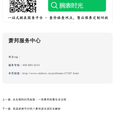
湖北省黄石市黄石港区武汉路萧邦售后服务中心（需提前预约）
湖北省荆门市东宝中天街步行街萧邦售后服务中心（需提前预约）
湖北省荆州市荆州区荆中路萧邦售后服务中心（需提前预约）
湖北省十堰市茅箭区人民北路萧邦售后服务中心（需提前预约）
湖北省随州市曾都区青年路萧邦售后服务中心（需提前预约）
萧邦服务中心
湖北省咸宁市咸安区长安大道萧邦售后服务中心（需提前预约）
湖北省襄阳市樊城区长虹路与人民路交叉口萧邦售后服务中心（需提前预约）
湖北省孝感市孝南区复兴大道萧邦售后服务中心（需提前预约）
本文tag：
湖北省宜昌市西陵区夷陵大道与港窑路萧邦售后服务中心（需提前预约）
服务专线：
400-885-0231
湖南省常德市武陵区人民路萧邦售后服务中心（需提前预约）
本页链接：
http://www.cdzbwx.cn/problems/27287.html
湖南省郴州市北湖区国庆北路萧邦售后服务中心（需提前预约）
湖南省衡阳市雁峰区解放路萧邦售后服务中心（需提前预约）
湖南省怀化市鹤城区迎丰中路萧邦售后服务中心（需提前预约）
湖南省娄底市娄星区长青街萧邦售后服务中心（需提前预约）
上一篇:
从生锈到闪亮如新：一块萧邦的重生全过程
湖南省邵阳市双清区东风路萧邦售后服务中心（需提前预约）
下一篇:
高温烘烤可行吗？萧邦进水误区全解析
湖南省湘潭市雨湖区莲城大道萧邦售后服务中心（需提前预约）