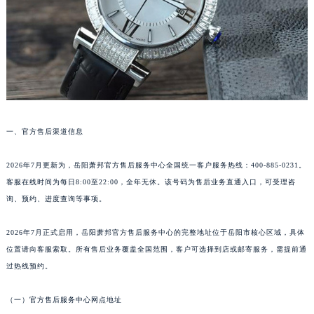
沈阳市沈河区中街路83号亨得利名表服务中心（品牌授权店）1层整层（需提前预约）
乌鲁木齐市天山区红山路26号时代广场（CCMALL）C座17层17-B（需提前预约）
温州市鹿城区锦绣路1067号置信广场10层1015室（需提前预约）
哈尔滨市道里区友谊西路600号富力中心T2座写字楼29层03室（需提前预约）
大连市中山区人民路15号国际金融大厦7层G室（需提前预约）
佛山市禅城区季华五路57号万科金融中心C座12层1205室（需提前预约）
东莞市东城街道鸿福东路1号民盈国贸中心T1写字楼9层907室（需提前预约）
一、官方售后渠道信息
无锡市梁溪区人民中路139号恒隆广场写字楼1座11层1104室（需提前预约）
2026年7月更新为，岳阳萧邦官方售后服务中心全国统一客户服务热线：400-885-0231。
南通市崇川区工农路57号圆融广场写字楼16层1603室（需提前预约）
客服在线时间为每日8:00至22:00，全年无休。该号码为售后业务直通入口，可受理咨
苏州市苏州工业园区星港街199号苏州中心办公楼C座22层08室（需提前预约）
询、预约、进度查询等事项。
武汉市江汉区解放大道686号世界贸易大厦38层09室（需提前预约）
南宁市青秀区金湖路59号地王大厦12楼1224室（需提前预约）
2026年7月正式启用，岳阳萧邦官方售后服务中心的完整地址位于岳阳市核心区域，具体
合肥市蜀山区潜山路111号万象城华润大厦B座12楼03室（需提前预约）
位置请向客服索取。所有售后业务覆盖全国范围，客户可选择到店或邮寄服务，需提前通
过热线预约。
泉州市丰泽区宝洲路729号浦西万达中心写字楼A座7楼709室（需提前预约）
青岛市南区山东路6号华润大厦B座22层04室（需提前预约）
（一）官方售后服务中心网点地址
烟台市芝罘区胜利路139号万达金融中心A座907室（需提前预约）