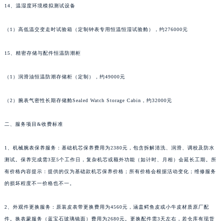
14、温湿度环境模拟测试设备
江西省鹰潭市月湖区胜利东路萧邦售后服务中心（需提前预约）
山东省德州市德城区东风中路萧邦售后服务中心（需提前预约）
（1）高低温交变走时试验箱（定制钟表专用恒温恒湿试验舱），约276000元
山东省东营市东营区济南路萧邦售后服务中心（需提前预约）
山东省济南市历下区经十路11111号华润中心写字楼（万象城）15层1508室萧邦售后服务中心（需提前预约）
15、精密存储与配件恒温防潮柜
山东省济宁市任城区太白楼路萧邦售后服务中心（需提前预约）
（1）润滑油恒温防潮存储柜（定制），约49000元
山东省莱芜市文化南路8号银座商城名表维修一楼名表维修萧邦售后服务中心（需提前预约）
山东省临沂市兰山区解放路萧邦售后服务中心（需提前预约）
（2）腕表气密性长期存储舱Sealed Watch Storage Cabin，约32000元
山东省日照市东港区烟台路萧邦售后服务中心（需提前预约）
山东省泰安市泰山区财源街道泰山大街萧邦售后服务中心（需提前预约）
二、服务项目&收费标准
山东省威海市环翠区新威海路89号振华商厦一楼名表维修萧邦售后服务中心（需提前预约）
山东省潍坊市奎文区东风东街萧邦售后服务中心（需提前预约）
1、机械腕表保养服务：基础机芯保养费用为2380元，包含拆解清洗、润滑、调校及防水
测试。保养完成需3至5个工作日，复杂机芯或额外功能（如计时、月相）会延长工期。所
山东省枣庄市滕州市北辛路与善国路交叉口萧邦售后服务中心（需提前预约）
有价格内容提示：提供的仅为基础款机芯保养价格；所有价格会根据活动变化；维修服务
山东省淄博市张店区金晶大道萧邦售后服务中心（需提前预约）
的损坏程度不一价格也不一。
上海市黄浦区南京东路299号宏伊国际广场写字楼8层806室萧邦售后服务中心（需提前预约）
上海市徐汇区虹桥路3号港汇中心2座37层3705室萧邦售后服务中心（需提前预约）
2、外观件更换服务：原装皮表带更换费用为4560元，涵盖鳄鱼皮或小牛皮材质原厂配
浙江省杭州市上城区钱江路1366号华润大厦A座5层503-5室萧邦售后服务中心（需提前预约）
件。换表蒙服务（蓝宝石玻璃镜面）费用为2680元。更换配件需3天左右，若仓库有现货