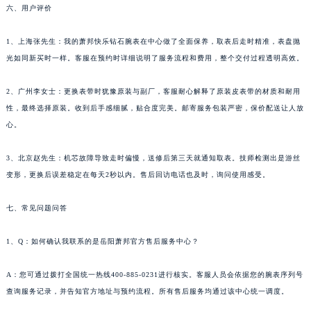
六、用户评价
广东省云浮市云城区金山路萧邦售后服务中心（需提前预约）
广东省湛江市赤坎区观海北路萧邦售后服务中心（需提前预约）
1、上海张先生：我的萧邦快乐钻石腕表在中心做了全面保养，取表后走时精准，表盘抛
广东省肇庆市端州区信安大道与砚都大道交汇处萧邦售后服务中心（需提前预约）
光如同新买时一样。客服在预约时详细说明了服务流程和费用，整个交付过程透明高效。
广西壮族自治区百色市右江区中山二路萧邦售后服务中心（需提前预约）
广西壮族自治区北海市海城区北京路萧邦售后服务中心（需提前预约）
2、广州李女士：更换表带时犹豫原装与副厂，客服耐心解释了原装皮表带的材质和耐用
性，最终选择原装。收到后手感细腻，贴合度完美。邮寄服务包装严密，保价配送让人放
广西壮族自治区崇左市江州区石景林街道友谊大道与丽川路交汇处萧邦售后服务中心（需提前预约）
心。
广西壮族自治区防城港市港口区金花茶大道萧邦售后服务中心（需提前预约）
广西壮族自治区贵港市港北区港城街道布山大道与仙衣路交叉口萧邦售后服务中心（需提前预约）
3、北京赵先生：机芯故障导致走时偏慢，送修后第三天就通知取表。技师检测出是游丝
广西壮族自治区桂林市秀峰区红岭路萧邦售后服务中心（需提前预约）
变形，更换后误差稳定在每天2秒以内。售后回访电话也及时，询问使用感受。
广西壮族自治区河池市金城江区金城江街道朝阳路萧邦售后服务中心（需提前预约）
广西壮族自治区贺州市八步区城东街道灵峰南路萧邦售后服务中心（需提前预约）
七、常见问题问答
广西壮族自治区来宾市兴宾区桂中大道萧邦售后服务中心（需提前预约）
1、Q：如何确认我联系的是岳阳萧邦官方售后服务中心？
广西壮族自治区柳州市城中区中山中路萧邦售后服务中心（需提前预约）
广西壮族自治区钦州市钦南区金海湾东大街萧邦售后服务中心（需提前预约）
A：您可通过拨打全国统一热线400-885-0231进行核实。客服人员会依据您的腕表序列号
广西壮族自治区梧州市万秀区龙湖镇高旺路萧邦售后服务中心（需提前预约）
查询服务记录，并告知官方地址与预约流程。所有售后服务均通过该中心统一调度。
广西壮族自治区玉林市玉州区金玉路萧邦售后服务中心（需提前预约）