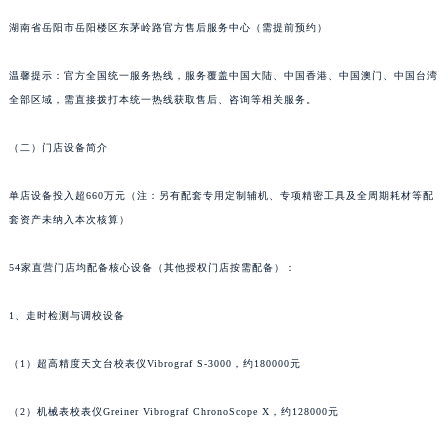
长春市朝阳区西安大路727号中银大厦A座(旺进大厦)18层09室（需提前预约）
湖南省岳阳市岳阳楼区东茅岭路官方售后服务中心（需提前预约）
贵阳市南明区都司高架桥路33号亨特国际金融中心14楼14D（需提前预约）
昆明市盘龙区北京路928号同德昆明广场写字楼10层06室（需提前预约）
温馨提示：官方全国统一服务热线，服务覆盖中国大陆、中国香港、中国澳门、中国台湾
全部区域，需直接拨打本统一热线获取售后、咨询等相关服务。
石家庄市长安区中山东路39号勒泰中心写字楼B座13层07室（需提前预约）
西安市碑林区南关正街88号华侨城长安国际中心E座6楼10室（需提前预约）
（二）门店设备简介
海口市龙华区金贸东路5号海口华润大厦B座17层1707室（需提前预约）
唐山市路南区新华东道100号万达广场写字楼A座10层1002室（需提前预约）
单店设备投入超660万元（注：另有配套专用定制辅机、专项精密工具及全周期耗材等配
台州市椒江区东海大道1800号腾达中心东1幢20楼2002室（需提前预约）
套资产未纳入本次核算）
内蒙古自治区呼和浩特市玉泉区大学西街70号华润万象城写字楼（鄂尔多斯大厦）23层2326室（需提前预约）
54家直营门店均配备核心设备（其他授权门店按需配备）：
甘肃省兰州市七里河区西津西路16号兰州中心写字楼21层2102室（需提前预约）
重庆市解放碑渝中区民权路28号英利国际金融中心写字楼20层01室（需提前预约）
1、走时检测与调校设备
黑龙江省大庆市萨尔图区会战大街萧邦售后服务中心（需提前预约）
黑龙江省鹤岗市向阳区红军路萧邦售后服务中心（需提前预约）
（1）超高精度天文台校表仪Vibrograf S-3000，约180000元
黑龙江省黑河市爱辉区中央街萧邦售后服务中心（需提前预约）
黑龙江省鸡西市鸡冠区红军路萧邦售后服务中心（需提前预约）
（2）机械表校表仪Greiner Vibrograf ChronoScope X，约128000元
黑龙江省佳木斯市向阳区长安路萧邦售后服务中心（需提前预约）