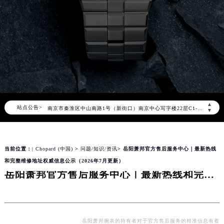
萧邦官方全国统一服务热线400-885-0231，服务覆盖中国大陆、香港、澳门、台湾全部区域（非大陆需加拨“+86”）
2026年8月萧邦售后服务中心最新网点地址：
北京市朝阳区建国门外大街甲6号华熙国际中心写字楼D座11层1102室（北京总部）（需提前预约）
北京市东城区东长安街1号东方广场写字楼W3座6层602室（需提前预约）
天津市和平区赤峰道136号天津国际金融中心写字楼26层2603室（需提前预约）
上海市徐汇区虹桥路3号港汇中心写字楼2座37层3705室（需提前预约）
上海市黄浦区南京东路299号宏伊国际广场写字楼8层806室（需提前预约）
▲
站点公告>
南京市秦淮区中山南路1号（新街口）南京中心写字楼22层C1-1室（需提前预约）
▼
常州市新北区龙锦路1590号现代传媒中心写字楼5号楼10层1008室（需提前预约）
徐州市鼓楼区淮海东路29号苏宁广场IFC国际金融中心写字楼35层3508室（需提前预约）
当前位置：
| Chopard (中国)
>
问题/知识/资讯
> 岳阳萧邦官方售后服务中心｜最新热线
扬州市邗江区国展路29号星耀天地写字楼1号楼18层1803室（需提前预约）
和完整维修地址权威信息公示（2026年7月更新）
盐城市盐都区世纪大道5号盐城金融城写字楼1号楼16层1604室（需提前预约）
岳阳萧邦官方售后服务中心｜最新热线和完整维修地址权威信息公示（2026年7月更新）
泰州市海陵区永定东路399号置地商务中心东塔写字楼（华润万象城）17层1706室（需提前预约）
宁波市江北区大闸南路500号来福士广场办公楼20层2009室（需提前预约）
杭州市上城区钱江路1366号华润大厦写字楼A座5层503-5室（需提前预约）
金华市金东区东市南街777号金华万达广场写字楼4号楼22层2209室（需提前预约）
岳阳萧邦腕表的持有者对于官方售后服务的精准信息有着