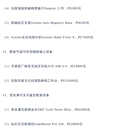
江苏省宿迁市宿城区西湖路萧邦售后服务中心（需提前预约）
（4）法国顶级防磁精密镊子Dumont 12号，约1800元
江苏省泰州市海陵区永定东路399号置地商务中心东塔（华润万象城）17层1706室萧邦售后服务中心（需提前预约）
江苏省徐州市鼓楼区淮海东路29号苏宁广场IFC国际金融中心35层3508室萧邦售后服务中心（需提前预约）
（5）防磁机芯支架Greiner Anti-Magnetic Base，约6200元
江苏省盐城市盐都区世纪大道5号盐城金融城写字楼1号楼16层1604室萧邦售后服务中心（需提前预约）
（6）Greiner全自动装针机Greiner Hand Fitter X，约75000元
江苏省扬州市邗江区国展路29号星耀天地写字楼1号楼18层1803室萧邦售后服务中心（需提前预约）
江苏省镇江市京口区中山东路萧邦售后服务中心（需提前预约）
12、配套气源与车间辅助核心设备
江西省抚州市临川区赣东大道萧邦售后服务中心（需提前预约）
江西省赣州市章贡区文清路萧邦售后服务中心（需提前预约）
（1）丹麦原厂静音无油空压机JUN-AIR 6-4，约14000元
江西省吉安市吉州区井冈山大道萧邦售后服务中心（需提前预约）
（2）定制百级无尘恒温防静电工作台，约125000元
江西省景德镇市珠山区珠山中路萧邦售后服务中心（需提前预约）
江西省九江市浔阳区浔阳路萧邦售后服务中心（需提前预约）
13、贵金属与宝石鉴定配套设备
江西省南昌市红谷滩新区红谷中大道998号绿地双子塔（中央广场）A1座办公楼14层1407室萧邦售后服务中心（需提前预约）
江西省萍乡市安源区萍安北大道与康庄路交叉口萧邦售后服务中心（需提前预约）
（1）贵金属无损测金仪XRF Gold Tester Mini，约65000元
江西省上饶市信州区滨江西路萧邦售后服务中心（需提前预约）
江西省新余市渝水区北湖西路萧邦售后服务中心（需提前预约）
（2）钻石宝石检测仪GemMaster Pro 550，约18000元
江西省宜春市袁州区中山中路萧邦售后服务中心（需提前预约）