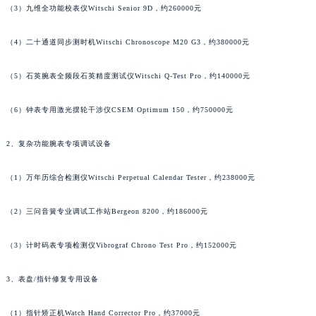
（3）九维全功能校表仪Witschi Senior 9D，约260000元
黑龙江省牡丹江市东安区太平路萧邦售后服务中心（需提前预约）
黑龙江省七台河市桃山区大同街萧邦售后服务中心（需提前预约）
（4）二十通道同步测时机Witschi Chronoscope M20 G3，约380000元
黑龙江省齐齐哈尔市龙沙区龙华路萧邦售后服务中心（需提前预约）
黑龙江省双鸭山市尖山区新兴大街萧邦售后服务中心（需提前预约）
（5）石英腕表全频段石英精度测试仪Witschi Q-Test Pro，约140000元
黑龙江省绥化市北林区新华街与康庄路交叉口萧邦售后服务中心（需提前预约）
（6）钟表专用激光摆轮干涉仪CSEM Optimum 150，约750000元
黑龙江省伊春市伊美区通河路萧邦售后服务中心（需提前预约）
吉林省白城市洮北区明仁南街萧邦售后服务中心（需提前预约）
2、复杂功能腕表专项调试设备
吉林省白山市浑江区浑江大街萧邦售后服务中心（需提前预约）
吉林省吉林市船营区河南街萧邦售后服务中心（需提前预约）
（1）万年历综合检测仪Witschi Perpetual Calendar Tester，约238000元
吉林省辽源市龙山区人民大街萧邦售后服务中心（需提前预约）
吉林省梅河口市新华街道梅河大街萧邦售后服务中心（需提前预约）
（2）三问音簧专业调试工作站Bergeon 8200，约186000元
吉林省四平市铁东区紫气大路与南九经街交汇处萧邦售后服务中心（需提前预约）
（3）计时码表专项检测仪Vibrograf Chrono Test Pro，约152000元
吉林省松原市宁江区五环大街萧邦售后服务中心（需提前预约）
吉林省通化市东昌区环通乡江南大街萧邦售后服务中心（需提前预约）
3、表盘/指针修复专用设备
吉林省延边市延吉市解放路萧邦售后服务中心（需提前预约）
辽宁省鞍山市铁东区站前街萧邦售后服务中心（需提前预约）
（1）指针矫正机Watch Hand Corrector Pro，约37000元