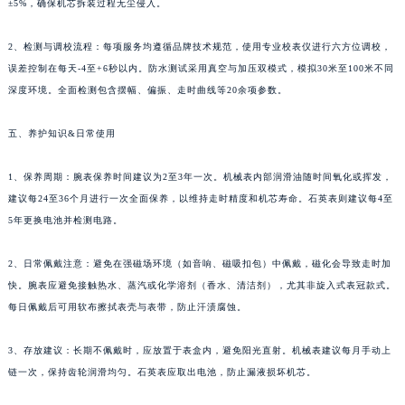
±5%，确保机芯拆装过程无尘侵入。
福建省厦门市思明区湖滨东路95号万象城华润大厦B座11层1104室萧邦售后服务中心（需提前预约）
广东省潮州市潮安区新风路与潮汕路交汇处萧邦售后服务中心（需提前预约）
2、检测与调校流程：每项服务均遵循品牌技术规范，使用专业校表仪进行六方位调校，
广东省广州市天河区天河路230号万菱汇国际中心A塔7层704室萧邦售后服务中心（需提前预约）
误差控制在每天-4至+6秒以内。防水测试采用真空与加压双模式，模拟30米至100米不同
深度环境。全面检测包含摆幅、偏振、走时曲线等20余项参数。
广东省广州市越秀区环市东路371-375号世界贸易中心大厦南塔15层1507室萧邦售后服务中心（需提前预约）
广东省河源市源城区越王大道萧邦售后服务中心（需提前预约）
五、养护知识&日常使用
广东省惠州市惠城区江北文昌一路7号华贸大厦1座30层3005室萧邦售后服务中心（需提前预约）
广东省江门市蓬江区广场西路萧邦售后服务中心（需提前预约）
1、保养周期：腕表保养时间建议为2至3年一次。机械表内部润滑油随时间氧化或挥发，
广东省揭阳市榕城进贤门步行街萧邦售后服务中心（需提前预约）
建议每24至36个月进行一次全面保养，以维持走时精度和机芯寿命。石英表则建议每4至
广东省茂名市电白区水东街道迎宾大道萧邦售后服务中心（需提前预约）
5年更换电池并检测电路。
广东省梅州市梅江区金燕大道萧邦售后服务中心（需提前预约）
2、日常佩戴注意：避免在强磁场环境（如音响、磁吸扣包）中佩戴，磁化会导致走时加
广东省清远市清城区湖西路萧邦售后服务中心（需提前预约）
快。腕表应避免接触热水、蒸汽或化学溶剂（香水、清洁剂），尤其非旋入式表冠款式。
广东省汕头市龙湖区长平路萧邦售后服务中心（需提前预约）
每日佩戴后可用软布擦拭表壳与表带，防止汗渍腐蚀。
广东省汕尾市城区香洲街道园林社区翠园街萧邦售后服务中心（需提前预约）
广东省韶关市武江区芙蓉新区与老城中心交汇处萧邦售后服务中心（需提前预约）
3、存放建议：长期不佩戴时，应放置于表盒内，避免阳光直射。机械表建议每月手动上
广东省深圳市罗湖区深南东路5001号华润大厦17层1701室萧邦售后服务中心（需提前预约）
链一次，保持齿轮润滑均匀。石英表应取出电池，防止漏液损坏机芯。
广东省阳江市江城区东风一路萧邦售后服务中心（需提前预约）