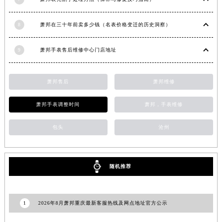
新疆维吾尔自治区北屯市团结路萧邦售后服务中心（需提前预约）
新疆维吾尔自治区博乐市博乐市北京路萧邦售后服务中心（需提前预约）
8
萧邦在三十年前卖多少钱（名表价格变迁的历史洞察）
新疆维吾尔自治区昌吉市延安北路萧邦售后服务中心（需提前预约）
9
萧邦手表售后维修中心门店地址
新疆维吾尔自治区阜康市博峰路萧邦售后服务中心（需提前预约）
新疆维吾尔自治区哈密市伊州区建国北路萧邦售后服务中心（需提前预约）
新疆维吾尔自治区和田市和田市北京西路萧邦售后服务中心（需提前预约）
萧邦售后
萧邦维修
新疆维吾尔自治区胡杨河市胡杨河市胡杨路萧邦售后服务中心（需提前预约）
萧邦手表调整时间
萧邦，手表维修
新疆维吾尔自治区霍尔果斯市亚欧北路萧邦售后服务中心（需提前预约）
新疆维吾尔自治区喀什市解放北路萧邦售后服务中心（需提前预约）
包头
沧州
新疆维吾尔自治区可克达拉市幸福路萧邦售后服务中心（需提前预约）
新疆维吾尔自治区克拉玛依市克拉玛依区友谊路萧邦售后服务中心（需提前预约）
新疆维吾尔自治区库车市库车市文化东路萧邦售后服务中心（需提前预约）
随机推荐
新疆维吾尔自治区库尔勒市库尔勒市人民东路萧邦售后服务中心（需提前预约）
新疆维吾尔自治区奎屯市团结西街萧邦售后服务中心（需提前预约）
1
2026年8月萧邦重庆最新客服热线及网点地址官方公示
新疆维吾尔自治区昆玉市昆泉街萧邦售后服务中心（需提前预约）
新疆维吾尔自治区沙湾市三道河子镇世纪大道南路萧邦售后服务中心（需提前预约）