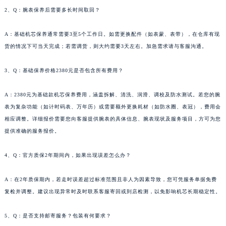
海南省儋州市儋州市那大镇兰洋北路萧邦售后服务中心（需提前预约）
2、Q：腕表保养后需要多长时间取回？
海南省东方市八所镇解放西路萧邦售后服务中心（需提前预约）
A：基础机芯保养通常需要3至5个工作日。如需更换配件（如表蒙、表带），在仓库有现
海南省琼海市嘉积镇东风路萧邦售后服务中心（需提前预约）
货的情况下可当天完成；若需调货，则大约需要3天左右。加急需求请与客服沟通。
海南省三沙市西沙区西沙群岛永兴岛北京路萧邦售后服务中心（需提前预约）
海南省三亚市吉阳区迎宾路萧邦售后服务中心（需提前预约）
3、Q：基础保养价格2380元是否包含所有费用？
海南省万宁市万城镇解放路萧邦售后服务中心（需提前预约）
海南省文昌市文城镇教育东路萧邦售后服务中心（需提前预约）
A：2380元为基础款机芯保养费用，涵盖拆解、清洗、润滑、调校及防水测试。若您的腕
表为复杂功能（如计时码表、万年历）或需要额外更换耗材（如防水圈、表冠），费用会
海南省五指山市通什镇三月三大道萧邦售后服务中心（需提前预约）
相应调整。详细报价需要您向客服提供腕表的具体信息、腕表现状及服务项目，方可为您
香港特别行政区尖沙咀区油尖旺区广东道萧邦售后服务中心（需提前预约）
提供准确的服务报价。
香港特别行政区金钟区中西区金钟道萧邦售后服务中心（需提前预约）
香港特别行政区九龙区油尖旺区弥敦道萧邦售后服务中心（需提前预约）
4、Q：官方质保2年期间内，如果出现误差怎么办？
香港特别行政区铜锣湾区湾仔区轩尼诗道萧邦售后服务中心（需提前预约）
河南省安阳市文峰区解放大道萧邦售后服务中心（需提前预约）
A：在2年质保期内，若走时误差超过标准范围且非人为因素导致，您可凭服务单据免费
复检并调整。建议出现异常时及时联系客服寄回或到店检测，以免影响机芯长期稳定性。
河南省鹤壁市淇滨区九州路萧邦售后服务中心（需提前预约）
河南省济源市沁园街道济水大道萧邦售后服务中心（需提前预约）
5、Q：是否支持邮寄服务？包装有何要求？
河南省焦作市解放区解放路萧邦售后服务中心（需提前预约）