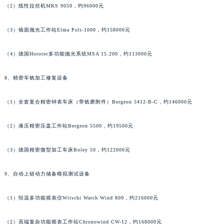
（2）线性拉丝机MKS 9050，约96000元
山西省朔州市朔城区怡西路与鄯阳西街交汇处萧邦售后服务中心（需提前预约）
山西省忻州市忻府区和平东街与七一南路交叉口萧邦售后服务中心（需提前预约）
（3）镜面抛光工作站Elma Poli-1000，约158000元
山西省阳泉市郊区平阳东街与新城大道交叉口萧邦售后服务中心（需提前预约）
山西省运城市盐湖区河东街萧邦售后服务中心（需提前预约）
（4）德国Horotec多功能抛光系统MSA 15.200，约113000元
山西省长治市潞州区英雄中路萧邦售后服务中心（需提前预约）
8、精密车铣加工修复设备
山西省太原市迎泽区迎泽街道解放路15号亨得利名表维修授权店3楼萧邦售后服务中心（需提前预约）
天津市和平区赤峰道136号天津国际金融中心26层2603室萧邦售后服务中心（需提前预约）
（1）全套复合精密钟表车床（带铣磨附件）Bergeon 5412-B-C，约146000元
安徽省安庆市迎江区人民路萧邦售后服务中心（需提前预约）
安徽省蚌埠市蚌山区淮河路萧邦售后服务中心（需提前预约）
（2）液压精密压盖工作站Bergeon 5500，约19500元
安徽省亳州市谯城区魏武大道萧邦售后服务中心（需提前预约）
安徽省池州市贵池区长江路萧邦售后服务中心（需提前预约）
（3）德国精密微型加工车床Boley 50，约122000元
安徽省滁州市琅琊区南谯北路萧邦售后服务中心（需提前预约）
9、自动上链动力储备模拟测试设备
安徽省阜阳市颍州区颍州北路萧邦售后服务中心（需提前预约）
安徽省淮北市相山区淮海路萧邦售后服务中心（需提前预约）
（1）恒温多功能摇表仪Witschi Watch Wind 800，约216000元
安徽省淮南市田家庵区国庆中路萧邦售后服务中心（需提前预约）
安徽省黄山市屯溪区黄山西路萧邦售后服务中心（需提前预约）
（2）高端复杂功能摇表工作站Chronowind CW-12，约168000元