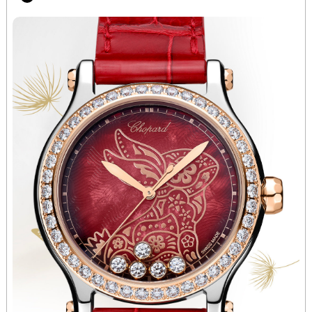
甘肃省庆阳市西峰区南大街萧邦售后服务中心（需提前预约）
甘肃省天水市秦州区民主路萧邦售后服务中心（需提前预约）
甘肃省武威市凉州区迎宾路萧邦售后服务中心（需提前预约）
甘肃省张掖市甘州区民乐北路萧邦售后服务中心（需提前预约）
宁夏回族自治区固原市原州区文化街萧邦售后服务中心（需提前预约）
宁夏回族自治区石嘴山市大武口区贺兰山路萧邦售后服务中心（需提前预约）
宁夏回族自治区吴忠市利通区开元大道萧邦售后服务中心（需提前预约）
宁夏回族自治区银川市兴庆区新华东路97号新百中心C馆一层C1-18号商铺萧邦售后服务中心（需提前预约）
宁夏回族自治区中卫市沙坡头区鼓楼东街萧邦售后服务中心（需提前预约）
青海省果洛藏族自治州玛沁县团结路萧邦售后服务中心（需提前预约）
青海省海北藏族自治州海晏县将军路萧邦售后服务中心（需提前预约）
青海省海东市乐都区滨河路萧邦售后服务中心（需提前预约）
青海省海南藏族自治州共和县青海湖大街萧邦售后服务中心（需提前预约）
青海省海西蒙古族藏族自治州德令哈市柴达木路萧邦售后服务中心（需提前预约）
青海省黄南藏族自治州同仁市德合隆路萧邦售后服务中心（需提前预约）
青海省西宁市城西区海湖新区西关大道萧邦售后服务中心（需提前预约）