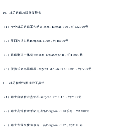
安徽省六安市金安区解放中路萧邦售后服务中心（需提前预约）
10、机芯退磁故障修复设备
安徽省马鞍山市雨山区湖南西路萧邦售后服务中心（需提前预约）
安徽省宿州市埇桥区人民中路萧邦售后服务中心（需提前预约）
（1）专业机芯退磁工作站Witschi Demag 300，约132000元
安徽省铜陵市铜官区石城大道萧邦售后服务中心（需提前预约）
安徽省芜湖市镜湖区中山路步行街萧邦售后服务中心（需提前预约）
（2）双回路退磁机Bergeon 6500，约48000元
安徽省宣城市宣州区叠嶂西路萧邦售后服务中心（需提前预约）
福建省龙岩市新罗区九一南路萧邦售后服务中心（需提前预约）
（3）退磁测磁一体机Witschi Teslascope II，约11000元
福建省南平市建阳区人民西路萧邦售后服务中心（需提前预约）
（4）便携式充电退磁器Bergeon MAGNET-O 8804，约7200元
福建省宁德市蕉城区天湖东路萧邦售后服务中心（需提前预约）
福建省莆田市城厢区霞林街道荔华东大道萧邦售后服务中心（需提前预约）
11、机芯精密装配润滑工具组
福建省三明市三元区东乾二路萧邦售后服务中心（需提前预约）
福建省漳州市龙文区步港路萧邦售后服务中心（需提前预约）
（1）瑞士自动精准点油机Bergeon 7718-1A，约2100元
江苏省常州市新北区龙锦路1590号现代传媒中心5号楼10层1008室萧邦售后服务中心（需提前预约）
（2）瑞士高端精密手动点油笔Bergeon 7013系列，约1400元
江苏省淮安市清江浦区淮海北路萧邦售后服务中心（需提前预约）
江苏省连云港市海州区通灌北路萧邦售后服务中心（需提前预约）
（3）瑞士专业级快速服务工具Bergeon 7812，约3100元
江苏省南京市秦淮区中山南路1号南京中心22层22-C1-C3室萧邦售后服务中心（需提前预约）