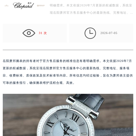
明确需求。本文依据2026年7月更新的权威数据，系统呈
绍兴市越城区胜利东路379号世茂天际中心写字楼8层805室（需提前预约）
现岳阳萧邦官方售后服务中心的最新热线、完整地址、服
嘉兴市南湖区广益路705号嘉兴世界贸易中心写字楼A座13层1304室（需提前预约）
务项目、收费标准、质保政策及技术标准等内容。所有
南昌市红谷滩新区红谷中大道998号绿地双子塔（中央广场）A1座办公楼14层07室（需提前预约）
信…

济南市历下区经十路11111号华润中心写字楼（万象城）15层1508室（需提前预约）
31 次
2026-07-05
广州市天河区天河路230号万菱汇国际中心写字楼A塔7层704室（需提前预约）
广州市越秀区环市东路371-375号世界贸易中心大厦南塔写字楼15层07室（需提前预约）
深圳市罗湖区深南东路5001号华润大厦写字楼17层1701室（需提前预约）
岳阳萧邦腕表的持有者对于官方售后服务的精准信息有着明确需求。本文依据2026年7月
惠州市惠城区江北文昌一路7号华贸大厦写字楼1座30层05室（需提前预约）
更新的权威数据，系统呈现岳阳萧邦官方售后服务中心的最新热线、完整地址、服务项
厦门市思明区湖滨东路95号华润大厦写字楼B座11层1104室（需提前预约）
目、收费标准、质保政策及技术标准等内容。所有信息均经过核验，旨在为萧邦表主提供
福州市鼓楼区五四路128-1号恒力城写字楼15层03室（需提前预约）
可靠的服务指引，确保腕表维护流程合规、高效。
成都市锦江区人民东路6号SAC东原中心写字楼24层2406B室（需提前预约）
重庆市江北区观音桥步行街2号融恒时代广场写字楼9层902室（需提前预约）
长沙市芙蓉区定王台街道建湘路393号世茂环球金融中心写字楼（芙蓉广场）10层13室（需提前预约）
郑州市二七区铭功路10号华润大厦写字楼29层2905室（需提前预约）
太原市迎泽区解放路15号亨得利名表服务中心（品牌授权店）3层整层（需提前预约）
沈阳市沈河区中街路137号亨得利名表服务中心（品牌授权店）1层整层（需提前预约）