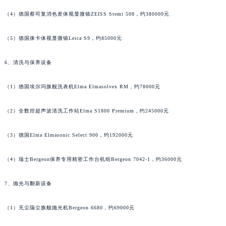
内蒙古自治区阿拉善盟市左旗土尔扈特大街萧邦售后服务中心（需提前预约）
（4）德国蔡司复消色差体视显微镜ZEISS Stemi 508，约380000元
内蒙古自治区巴彦淖尔市临河区新华街萧邦售后服务中心（需提前预约）
内蒙古自治区包头市青山区幸福路甲3号王府井百货名表维修萧邦售后服务中心（需提前预约）
（5）德国徕卡体视显微镜Leica S9，约85000元
内蒙古自治区赤峰市红山区哈达街萧邦售后服务中心（需提前预约）
6、清洗与保养设备
内蒙古自治区鄂尔多斯市东胜区伊金霍洛街萧邦售后服务中心（需提前预约）
内蒙古自治区呼伦贝尔市海拉尔区中央街萧邦售后服务中心（需提前预约）
（1）德国埃尔玛旗舰洗表机Elma Elmasolvex RM，约78000元
内蒙古自治区通辽市科尔沁区明仁大街萧邦售后服务中心（需提前预约）
内蒙古自治区乌海市海勃湾区人民南路萧邦售后服务中心（需提前预约）
（2）全数控超声波清洗工作站Elma S1800 Premium，约245000元
内蒙古自治区乌兰察布市集宁区恩和大街萧邦售后服务中心（需提前预约）
（3）德国Elma Elmasonic Select 900，约192000元
内蒙古自治区锡林郭勒盟市锡林浩特市光明街与额尔敦路交叉口萧邦售后服务中心（需提前预约）
内蒙古自治区兴安盟市乌兰浩特市兴安大街萧邦售后服务中心（需提前预约）
（4）瑞士Bergeon保养专用精密工作台机组Bergeon 7042-1，约36000元
山西省大同市平城区迎宾街萧邦售后服务中心（需提前预约）
山西省晋城市城区黄华街萧邦售后服务中心（需提前预约）
7、抛光与翻新设备
山西省晋中市榆次区顺城街萧邦售后服务中心（需提前预约）
山西省临汾市尧都区解放路萧邦售后服务中心（需提前预约）
（1）无尘隔尘旗舰抛光机Bergeon 6680，约69000元
山西省吕梁市离石区永宁中路与建设街交叉口萧邦售后服务中心（需提前预约）