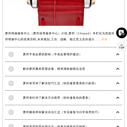
青海省玉树藏族自治州结古镇胜利路萧邦售后服务中心（需提前预约）
陕西省安康市汉滨区金州路萧邦售后服务中心（需提前预约）
陕西省宝鸡市渭滨区经二路萧邦售后服务中心（需提前预约）
陕西省汉中市汉台区北大街萧邦售后服务中心（需提前预约）

萧邦维修服务中心（萧邦保养服务中心）介绍,萧邦（Chopard）本栏目为您提供：萧
陕西省商洛市商州区州城街萧邦售后服务中心（需提前预约）
邦维修中心的发展历程,未来规划,工坊、战略、独立意义及价值介......
详情 >

陕西省铜川市王益区红旗街萧邦售后服务中心（需提前预约）
陕西省渭南市临渭区东风大街萧邦售后服务中心（需提前预约）
2
萧邦手表起雾的影响（手表起雾维护建议）
陕西省咸阳市秦都区沣西新城统一西路与白马河路交汇处萧邦售后服务中心（需提前预约）
3
解决萧邦腕表星期走慢，精准调校秘籍在这里
陕西省延安市宝塔区中心街萧邦售后服务中心（需提前预约）
陕西省榆林市榆阳区长兴路萧邦售后服务中心（需提前预约）
4
萧邦表耳掉了解决技巧汇总（轻松修复爱表的小妙招）
新疆维吾尔自治区阿克苏市东大街萧邦售后服务中心（需提前预约）
新疆维吾尔自治区阿拉尔市胜利大道萧邦售后服务中心（需提前预约）
5
萧邦表针掉了解决方法推荐（轻松修复你的爱表）
新疆维吾尔自治区阿拉山口市友好路萧邦售后服务中心（需提前预约）
新疆维吾尔自治区阿勒泰市解放路萧邦售后服务中心（需提前预约）
6
萧邦腕表摔坏解决办法汇总（专业修复与日常保养技巧）
新疆维吾尔自治区阿图什市光明路萧邦售后服务中心（需提前预约）
新疆维吾尔自治区白杨市军垦路萧邦售后服务中心（需提前预约）
7
萧邦表壳割手处理方法（保养与修复技巧指南）