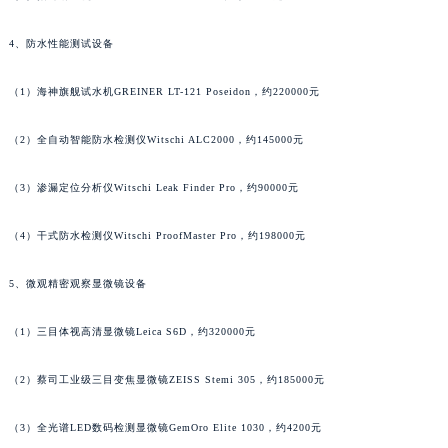
辽宁省本溪市平山区胜利路萧邦售后服务中心（需提前预约）
4、防水性能测试设备
辽宁省朝阳市双塔区新华路萧邦售后服务中心（需提前预约）
辽宁省丹东市振兴区七经街萧邦售后服务中心（需提前预约）
（1）海神旗舰试水机GREINER LT-121 Poseidon，约220000元
辽宁省抚顺市新抚区东一路萧邦售后服务中心（需提前预约）
辽宁省阜新市海州区解放大街萧邦售后服务中心（需提前预约）
（2）全自动智能防水检测仪Witschi ALC2000，约145000元
辽宁省葫芦岛市连山区中央路萧邦售后服务中心（需提前预约）
辽宁省锦州市古塔区中央大街萧邦售后服务中心（需提前预约）
（3）渗漏定位分析仪Witschi Leak Finder Pro，约90000元
辽宁省辽阳市白塔区新运大街萧邦售后服务中心（需提前预约）
（4）干式防水检测仪Witschi ProofMaster Pro，约198000元
辽宁省盘锦市兴隆台区石油大街萧邦售后服务中心（需提前预约）
辽宁省铁岭市银州区南马路萧邦售后服务中心（需提前预约）
5、微观精密观察显微镜设备
辽宁省营口市站前区市府路与渤海大街交叉口萧邦售后服务中心（需提前预约）
辽宁省沈阳市沈河区中街路137号亨得利名表维修授权店1楼萧邦售后服务中心（需提前预约）
（1）三目体视高清显微镜Leica S6D，约320000元
辽宁省沈阳市沈河区中街路83号亨得利名表维修授权店1楼萧邦售后服务中心（需提前预约）
（2）蔡司工业级三目变焦显微镜ZEISS Stemi 305，约185000元
北京市朝阳区建国门外大街甲6号华熙国际中心D座11层1102室萧邦售后服务中心（北京总部）（需提前预约）
北京市东城区东长安街1号王府井东方广场W3座6层602室萧邦售后服务中心（需提前预约）
（3）全光谱LED数码检测显微镜GemOro Elite 1030，约4200元
河北省保定市竞秀区朝阳北大街北国先天下萧邦售后服务中心（需提前预约）