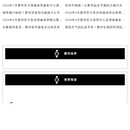
香港特别行政区铜锣湾区湾仔区轩尼诗道萧邦售后服务中心（需提前预约）
2026年7月萧邦官方维修保养服务中心调整细则（迁址新开）
告别手镯感！让萧邦贴合手腕的正确方式
河南省安阳市文峰区解放大道萧邦售后服务中心（需提前预约）
钢带藏污纳垢？萧邦深度清洁秘籍大公开
2026年6月萧邦官方售后维修保养业务网点最终重新配置通知确认
河南省鹤壁市淇滨区九州路萧邦售后服务中心（需提前预约）
2026年6月萧邦官方售后维修保养网点重新规划补充通知（迁址+新开）
2026年6月萧邦官方保养中心及维修服务站迁址新开补充总览文本发布
河南省济源市沁园街道济水大道萧邦售后服务中心（需提前预约）
从断裂到复原：萧邦表耳修复全过程实录
潮湿天气别乱放手表！萧邦生锈的环境陷阱你中招了吗？
河南省焦作市解放区解放路萧邦售后服务中心（需提前预约）
河南省开封市鼓楼区中山路萧邦售后服务中心（需提前预约）
河南省洛阳市西工区中州中路与解放路交叉口萧邦售后服务中心（需提前预约）
萧邦保养
河南省漯河市源汇区交通路萧邦售后服务中心（需提前预约）
河南省南阳市宛城区范蠡东路与南都路交叉口萧邦售后服务中心（需提前预约）
河南省平顶山市卫东区建设路萧邦售后服务中心（需提前预约）
推荐阅读
河南省濮阳市大华龙区开州路绿城路交叉口萧邦售后服务中心（需提前预约）
河南省三门峡市湖滨区和平路萧邦售后服务中心（需提前预约）
河南省商丘市梁园区神火大道萧邦售后服务中心（需提前预约）
1
萧邦维修保养服务中心介绍 | Chopard
河南省新乡市红旗区人民路萧邦售后服务中心（需提前预约）
河南省信阳市浉河区东方红大道萧邦售后服务中心（需提前预约）
河南省许昌市魏都区建安大道与八龙路交叉口萧邦售后服务中心（需提前预约）