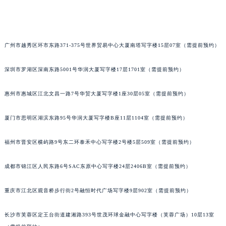
吉林省四平市铁东区紫气大路与南九经街交汇处萧邦售后服务中心（需提前预约）
吉林省松原市宁江区五环大街萧邦售后服务中心（需提前预约）
吉林省通化市东昌区环通乡江南大街萧邦售后服务中心（需提前预约）
吉林省延边市延吉市解放路萧邦售后服务中心（需提前预约）
广州市越秀区环市东路371-375号世界贸易中心大厦南塔写字楼15层07室（需提前预约）
辽宁省鞍山市铁东区站前街萧邦售后服务中心（需提前预约）
深圳市罗湖区深南东路5001号华润大厦写字楼17层1701室（需提前预约）
辽宁省本溪市平山区胜利路萧邦售后服务中心（需提前预约）
辽宁省朝阳市双塔区新华路萧邦售后服务中心（需提前预约）
惠州市惠城区江北文昌一路7号华贸大厦写字楼1座30层05室（需提前预约）
辽宁省丹东市振兴区七经街萧邦售后服务中心（需提前预约）
辽宁省抚顺市新抚区东一路萧邦售后服务中心（需提前预约）
厦门市思明区湖滨东路95号华润大厦写字楼B座11层1104室（需提前预约）
辽宁省阜新市海州区解放大街萧邦售后服务中心（需提前预约）
福州市晋安区横屿路9号东二环泰禾中心写字楼2号楼5层509室（需提前预约）
辽宁省葫芦岛市连山区中央路萧邦售后服务中心（需提前预约）
辽宁省锦州市古塔区中央大街萧邦售后服务中心（需提前预约）
成都市锦江区人民东路6号SAC东原中心写字楼24层2406B室（需提前预约）
辽宁省辽阳市白塔区新运大街萧邦售后服务中心（需提前预约）
辽宁省盘锦市兴隆台区石油大街萧邦售后服务中心（需提前预约）
重庆市江北区观音桥步行街2号融恒时代广场写字楼9层902室（需提前预约）
辽宁省铁岭市银州区南马路萧邦售后服务中心（需提前预约）
辽宁省营口市站前区市府路与渤海大街交叉口萧邦售后服务中心（需提前预约）
长沙市芙蓉区定王台街道建湘路393号世茂环球金融中心写字楼（芙蓉广场）10层13室