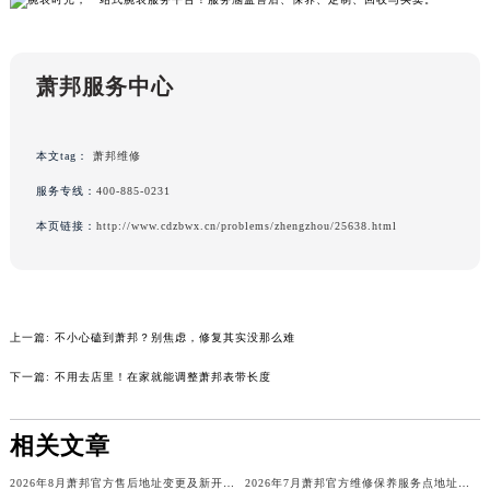
广西壮族自治区来宾市兴宾区桂中大道萧邦售后服务中心（需提前预约）
广西壮族自治区柳州市城中区中山中路萧邦售后服务中心（需提前预约）
广西壮族自治区钦州市钦南区金海湾东大街萧邦售后服务中心（需提前预约）
萧邦服务中心
广西壮族自治区梧州市万秀区龙湖镇高旺路萧邦售后服务中心（需提前预约）
广西壮族自治区玉林市玉州区金玉路萧邦售后服务中心（需提前预约）
本文tag：
萧邦维修
海南省儋州市儋州市那大镇兰洋北路萧邦售后服务中心（需提前预约）
海南省东方市八所镇解放西路萧邦售后服务中心（需提前预约）
服务专线：
400-885-0231
海南省琼海市嘉积镇东风路萧邦售后服务中心（需提前预约）
本页链接：
http://www.cdzbwx.cn/problems/zhengzhou/25638.html
海南省三沙市西沙区西沙群岛永兴岛北京路萧邦售后服务中心（需提前预约）
海南省三亚市吉阳区迎宾路萧邦售后服务中心（需提前预约）
海南省万宁市万城镇解放路萧邦售后服务中心（需提前预约）
上一篇:
不小心磕到萧邦？别焦虑，修复其实没那么难
海南省文昌市文城镇教育东路萧邦售后服务中心（需提前预约）
海南省五指山市通什镇三月三大道萧邦售后服务中心（需提前预约）
下一篇:
不用去店里！在家就能调整萧邦表带长度
香港特别行政区尖沙咀区油尖旺区广东道萧邦售后服务中心（需提前预约）
香港特别行政区金钟区中西区金钟道萧邦售后服务中心（需提前预约）
相关文章
香港特别行政区九龙区油尖旺区弥敦道萧邦售后服务中心（需提前预约）
2026年8月萧邦官方售后地址变更及新开店最终补充一览
2026年7月萧邦官方维修保养服务点地址变动及新开完整目录文件公布