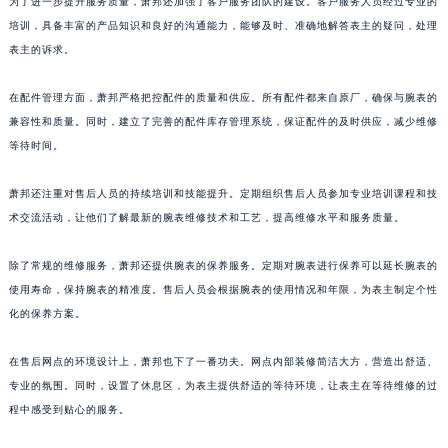
为了进一步提升服务质量，萧邦还加强了客户服务团队的建设。客户服务人员经过专业的
澳门特别行政区花王堂区大三巴商圈萧邦售后服务中心（需提前预约）
培训，具备丰富的产品知识和良好的沟通能力，能够及时、准确地解答表主的疑问，处理
澳门特别行政区嘉模堂区官也街萧邦售后服务中心（需提前预约）
表主的诉求。
澳门省路氹城市金光大道萧邦售后服务中心（需提前预约）
澳门特别行政区望德堂区塔石广场萧邦售后服务中心（需提前预约）
在配件管理方面，萧邦严格把控配件的质量和供应。所有配件都来自原厂，确保与腕表的
福建省福州市鼓楼区五四路128-1号恒力城写字楼15层03室萧邦售后服务中心（需提前预约）
兼容性和质量。同时，建立了完善的配件库存管理系统，保证配件的及时供应，减少维修
福建省厦门市思明区湖滨东路95号万象城华润大厦B座11层1104室萧邦售后服务中心（需提前预约）
等待时间。
广东省潮州市潮安区新风路与潮汕路交汇处萧邦售后服务中心（需提前预约）
萧邦还注重对售后人员的持续培训和技能提升。定期组织售后人员参加专业培训课程和技
广东省广州市天河区天河路230号万菱汇国际中心A塔7层704室萧邦售后服务中心（需提前预约）
术交流活动，让他们了解最新的腕表维修技术和工艺，提高维修水平和服务质量。
广东省广州市越秀区环市东路371-375号世界贸易中心大厦南塔15层1507室萧邦售后服务中心（需提前预约）
广东省河源市源城区越王大道萧邦售后服务中心（需提前预约）
除了常规的维修服务，萧邦还提供腕表的保养服务。定期对腕表进行保养可以延长腕表的
广东省惠州市惠城区江北文昌一路7号华贸大厦1座30层3005室萧邦售后服务中心（需提前预约）
使用寿命，保持腕表的精准度。售后人员会根据腕表的使用情况和年限，为表主制定个性
广东省江门市蓬江区广场西路萧邦售后服务中心（需提前预约）
化的保养方案。
广东省揭阳市榕城进贤门步行街萧邦售后服务中心（需提前预约）
在售后网点的环境设计上，萧邦也下了一番功夫。网点内部装修简洁大方，营造出舒适、
广东省茂名市电白区水东街道迎宾大道萧邦售后服务中心（需提前预约）
专业的氛围。同时，设置了休息区，为表主提供舒适的等待环境，让表主在等待维修的过
广东省梅州市梅江区金燕大道萧邦售后服务中心（需提前预约）
程中感受到贴心的服务。
广东省清远市清城区湖西路萧邦售后服务中心（需提前预约）