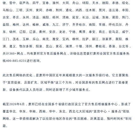
江西省南昌市红谷滩新区红谷中大道998号绿地双子塔（中央广场）A1座办公楼14层1407室萧邦售后服务中心（需提前预约）
饶、晋中、葫芦岛、四平、宜春、滁州、大同、舟山、绵阳、天水、德阳、承德、绥化、
江西省萍乡市安源区萍安北大道与康庄路交叉口萧邦售后服务中心（需提前预约）
马鞍山、三明、滨州、黄冈、赤峰、荆州、通化、鸡西、佳木斯、黑河、连云港、阜阳、
吉安、枣庄、永州、清远、揭阳、梧州、渭南、延安、长治、运城、淮南、莆田、荆门、
江西省上饶市信州区滨江西路萧邦售后服务中心（需提前预约）
益阳、梅州、达州、榆林、威海、九江、济宁、齐齐哈尔、南阳、常德、呼伦贝尔、丹
江西省新余市渝水区北湖西路萧邦售后服务中心（需提前预约）
东、锦州、辽阳、辽源、衢州、安庆、龙岩、宁德、鹰潭、泰安、商丘、驻马店、咸宁、
江西省宜春市袁州区中山中路萧邦售后服务中心（需提前预约）
江门、茂名、玉林、乐山、南充、雅安、宝鸡、柳州、拉萨、丽江、张家界、襄阳、株
江西省鹰潭市月湖区胜利东路萧邦售后服务中心（需提前预约）
洲、遵义、鄂尔多斯、阳泉、昆山、黄石、湘潭、十堰、漳州、攀枝花、香港、台北等，
山东省德州市德城区东风中路萧邦售后服务中心（需提前预约）
共计360+网点，均有萧邦官方售后服务网点，详细信息需拨打萧邦全国官方售后服务热
山东省东营市东营区济南路萧邦售后服务中心（需提前预约）
线400-885-0231进行咨询。
山东省济南市历下区经十路11111号华润中心写字楼（万象城）15层1508室萧邦售后服务中心（需提前预约）
此次售后网络的优化，是萧邦中国区近年来规模最大的一次服务升级行动。它主要聚焦
山东省济宁市任城区太白楼路萧邦售后服务中心（需提前预约）
于“直营提效、店面扩充、区域平衡”这三个方向，对全国原有的售后网点进行了装修更
山东省莱芜市文化南路8号银座商城名表维修一楼名表维修萧邦售后服务中心（需提前预约）
新、设备换代以及人员培训，同时还新增了不少城市服务点。
山东省临沂市兰山区解放路萧邦售后服务中心（需提前预约）
山东省日照市东港区烟台路萧邦售后服务中心（需提前预约）
截至2026年6月，萧邦已经在全国多个省级行政区设立了官方售后维修服务中心，形成了
山东省泰安市泰山区财源街道泰山大街萧邦售后服务中心（需提前预约）
覆盖华北、华东、华南、西南、华中、东北、西北七大区域的“直营中心 + 服务点”双轨
网络。这一举措彻底解决了以往部分地区存在的“售后困难、距离遥远、预约时间长”等问
山东省威海市环翠区新威海路89号振华商厦一楼名表维修萧邦售后服务中心（需提前预约）
题。
山东省潍坊市奎文区东风东街萧邦售后服务中心（需提前预约）