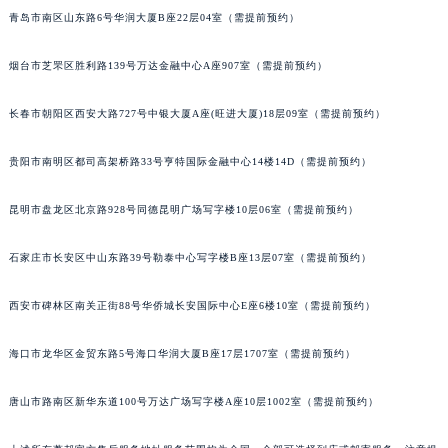
安徽省滁州市琅琊区南谯北路萧邦售后服务中心（需提前预约）
青岛市南区山东路6号华润大厦B座22层04室（需提前预约）
安徽省阜阳市颍州区颍州北路萧邦售后服务中心（需提前预约）
安徽省淮北市相山区淮海路萧邦售后服务中心（需提前预约）
烟台市芝罘区胜利路139号万达金融中心A座907室（需提前预约）
安徽省淮南市田家庵区国庆中路萧邦售后服务中心（需提前预约）
长春市朝阳区西安大路727号中银大厦A座(旺进大厦)18层09室（需提前预约）
安徽省黄山市屯溪区黄山西路萧邦售后服务中心（需提前预约）
安徽省六安市金安区解放中路萧邦售后服务中心（需提前预约）
贵阳市南明区都司高架桥路33号亨特国际金融中心14楼14D（需提前预约）
安徽省马鞍山市雨山区湖南西路萧邦售后服务中心（需提前预约）
安徽省宿州市埇桥区人民中路萧邦售后服务中心（需提前预约）
昆明市盘龙区北京路928号同德昆明广场写字楼10层06室（需提前预约）
安徽省铜陵市铜官区石城大道萧邦售后服务中心（需提前预约）
安徽省芜湖市镜湖区中山路步行街萧邦售后服务中心（需提前预约）
石家庄市长安区中山东路39号勒泰中心写字楼B座13层07室（需提前预约）
安徽省宣城市宣州区叠嶂西路萧邦售后服务中心（需提前预约）
西安市碑林区南关正街88号华侨城长安国际中心E座6楼10室（需提前预约）
福建省龙岩市新罗区九一南路萧邦售后服务中心（需提前预约）
福建省南平市建阳区人民西路萧邦售后服务中心（需提前预约）
海口市龙华区金贸东路5号海口华润大厦B座17层1707室（需提前预约）
福建省宁德市蕉城区天湖东路萧邦售后服务中心（需提前预约）
福建省莆田市城厢区霞林街道荔华东大道萧邦售后服务中心（需提前预约）
唐山市路南区新华东道100号万达广场写字楼A座10层1002室（需提前预约）
福建省三明市三元区东乾二路萧邦售后服务中心（需提前预约）