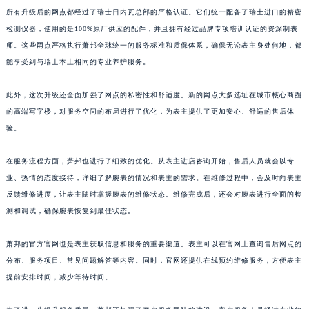
山东省枣庄市滕州市北辛路与善国路交叉口萧邦售后服务中心（需提前预约）
所有升级后的网点都经过了瑞士日内瓦总部的严格认证。它们统一配备了瑞士进口的精密
山东省淄博市张店区金晶大道萧邦售后服务中心（需提前预约）
检测仪器，使用的是100%原厂供应的配件，并且拥有经过品牌专项培训认证的资深制表
上海市黄浦区南京东路299号宏伊国际广场写字楼8层806室萧邦售后服务中心（需提前预约）
师。这些网点严格执行萧邦全球统一的服务标准和质保体系，确保无论表主身处何地，都
上海市徐汇区虹桥路3号港汇中心2座37层3705室萧邦售后服务中心（需提前预约）
能享受到与瑞士本土相同的专业养护服务。
浙江省杭州市上城区钱江路1366号华润大厦A座5层503-5室萧邦售后服务中心（需提前预约）
此外，这次升级还全面加强了网点的私密性和舒适度。新的网点大多选址在城市核心商圈
浙江省湖州市吴兴区劳动路萧邦售后服务中心（需提前预约）
的高端写字楼，对服务空间的布局进行了优化，为表主提供了更加安心、舒适的售后体
浙江省嘉兴市南湖区广益路705号嘉兴世界贸易中心A座13层1304室萧邦售后服务中心（需提前预约）
验。
浙江省金华市金东区东市南街777号金华万达广场4号楼22楼2209室萧邦售后服务中心（需提前预约）
浙江省丽水市莲都区解放街萧邦售后服务中心（需提前预约）
在服务流程方面，萧邦也进行了细致的优化。从表主进店咨询开始，售后人员就会以专
浙江省宁波市江北区大闸南路500号来福士广场办公楼20层2009室萧邦售后服务中心（需提前预约）
业、热情的态度接待，详细了解腕表的情况和表主的需求。在维修过程中，会及时向表主
反馈维修进度，让表主随时掌握腕表的维修状态。维修完成后，还会对腕表进行全面的检
浙江省衢州市柯城区上街萧邦售后服务中心（需提前预约）
测和调试，确保腕表恢复到最佳状态。
浙江省绍兴市越城区胜利东路379号世茂天际中心写字楼8层805室萧邦售后服务中心（需提前预约）
浙江省舟山市定海区解放东路萧邦售后服务中心（需提前预约）
萧邦的官方官网也是表主获取信息和服务的重要渠道。表主可以在官网上查询售后网点的
澳门特别行政区大堂区议事亭前地（新马路）萧邦售后服务中心（需提前预约）
分布、服务项目、常见问题解答等内容。同时，官网还提供在线预约维修服务，方便表主
澳门特别行政区风顺堂区南湾大马路萧邦售后服务中心（需提前预约）
提前安排时间，减少等待时间。
澳门特别行政区花地玛堂区关闸广场萧邦售后服务中心（需提前预约）