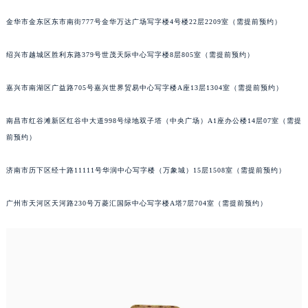
南宁市青秀区金湖路59号地王大厦12楼1224室（需提前预约）
合肥市蜀山区潜山路111号万象城华润大厦B座12楼03室（需提前预约）
金华市金东区东市南街777号金华万达广场写字楼4号楼22层2209室（需提前预约）
泉州市丰泽区宝洲路729号浦西万达中心写字楼A座7楼709室（需提前预约）
绍兴市越城区胜利东路379号世茂天际中心写字楼8层805室（需提前预约）
青岛市南区山东路6号华润大厦B座22层04室（需提前预约）
烟台市芝罘区胜利路139号万达金融中心A座907室（需提前预约）
嘉兴市南湖区广益路705号嘉兴世界贸易中心写字楼A座13层1304室（需提前预约）
长春市朝阳区西安大路727号中银大厦A座(旺进大厦)18层09室（需提前预约）
贵阳市南明区都司高架桥路33号亨特国际金融中心14楼14D（需提前预约）
南昌市红谷滩新区红谷中大道998号绿地双子塔（中央广场）A1座办公楼14层07室（需提
昆明市盘龙区北京路928号同德昆明广场写字楼10层06室（需提前预约）
前预约）
石家庄市长安区中山东路39号勒泰中心写字楼B座13层07室（需提前预约）
济南市历下区经十路11111号华润中心写字楼（万象城）15层1508室（需提前预约）
西安市碑林区南关正街88号华侨城长安国际中心E座6楼10室（需提前预约）
海口市龙华区金贸东路5号海口华润大厦B座17层1707室（需提前预约）
广州市天河区天河路230号万菱汇国际中心写字楼A塔7层704室（需提前预约）
唐山市路南区新华东道100号万达广场写字楼A座10层1002室（需提前预约）
台州市椒江区东海大道1800号腾达中心东1幢20楼2002室（需提前预约）
内蒙古自治区呼和浩特市玉泉区大学西街70号华润万象城写字楼（鄂尔多斯大厦）23层2326室（需提前预约）
甘肃省兰州市七里河区西津西路16号兰州中心写字楼21层2102室（需提前预约）
重庆市解放碑渝中区民权路28号英利国际金融中心写字楼20层01室（需提前预约）