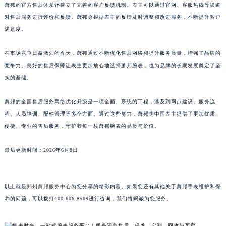
广东省汕头市龙湖区长平路萧邦售后服务中心（需提前预约）
萧邦的官方售后体系还建立了完善的客户反馈机制。表主可以通过官网、客服热线等渠道
广东省汕尾市城区香洲街道园林社区翠园街萧邦售后服务中心（需提前预约）
对售后服务进行评价和反馈。萧邦会根据表主的反馈及时调整和改进服务，不断提升客户
满意度。
广东省韶关市武江区芙蓉新区与老城中心交汇处萧邦售后服务中心（需提前预约）
广东省深圳市罗湖区深南东路5001号华润大厦17层1701室萧邦售后服务中心（需提前预约）
在市场竞争日益激烈的今天，萧邦通过不断优化售后网络和提升服务质量，增强了品牌的
广东省阳江市江城区东风一路萧邦售后服务中心（需提前预约）
竞争力。良好的售后保障让表主更加放心地选择萧邦腕表，也为品牌的长期发展奠定了坚
广东省云浮市云城区金山路萧邦售后服务中心（需提前预约）
实的基础。
广东省湛江市赤坎区观海北路萧邦售后服务中心（需提前预约）
广东省肇庆市端州区信安大道与砚都大道交汇处萧邦售后服务中心（需提前预约）
萧邦的全国售后服务网络优化升级是一项全面、系统的工程，涉及到网点建设、服务流
程、人员培训、配件管理等多个方面。通过这些努力，萧邦为中国表主提供了更加优质、
广西壮族自治区百色市右江区中山二路萧邦售后服务中心（需提前预约）
便捷、专业的售后服务，守护着每一枚萧邦腕表的品质与价值。
广西壮族自治区北海市海城区北京路萧邦售后服务中心（需提前预约）
广西壮族自治区崇左市江州区石景林街道友谊大道与丽川路交汇处萧邦售后服务中心（需提前预约）
最后更新时间：2026年6月8日
广西壮族自治区防城港市港口区金花茶大道萧邦售后服务中心（需提前预约）
广西壮族自治区贵港市港北区港城街道布山大道与仙衣路交叉口萧邦售后服务中心（需提前预约）
广西壮族自治区桂林市秀峰区红岭路萧邦售后服务中心（需提前预约）
以上就是
郑州萧邦服务中心
为您分享的精彩内容。如果您还有其他关于萧邦手表维护和保
养的问题，可以拨打400-606-8509进行咨询，我们将竭诚为您服务。
广西壮族自治区河池市金城江区金城江街道朝阳路萧邦售后服务中心（需提前预约）
广西壮族自治区贺州市八步区城东街道灵峰南路萧邦售后服务中心（需提前预约）