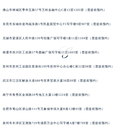
山西省大同市平城区迎宾街萧邦售后服务中心（需提前预约）
山西省晋城市城区黄华街萧邦售后服务中心（需提前预约）
佛山市禅城区季华五路57号万科金融中心C座12层1205室（需提前预约）
山西省晋中市榆次区顺城街萧邦售后服务中心（需提前预约）
东莞市东城街道鸿福东路1号民盈国贸中心T1写字楼9层907室（需提前预约）
山西省临汾市尧都区解放路萧邦售后服务中心（需提前预约）
山西省吕梁市离石区永宁中路与建设街交叉口萧邦售后服务中心（需提前预约）
无锡市梁溪区人民中路139号恒隆广场写字楼1座11层1104室（需提前预约）
山西省朔州市朔城区怡西路与鄯阳西街交汇处萧邦售后服务中心（需提前预约）
山西省忻州市忻府区和平东街与七一南路交叉口萧邦售后服务中心（需提前预约）
南通市崇川区工农路57号圆融广场写字楼16层1603室（需提前预约）
山西省阳泉市郊区平阳东街与新城大道交叉口萧邦售后服务中心（需提前预约）
苏州市苏州工业园区星港街199号苏州中心办公楼C座22层08室（需提前预约）
山西省运城市盐湖区河东街萧邦售后服务中心（需提前预约）
山西省长治市潞州区英雄中路萧邦售后服务中心（需提前预约）
武汉市江汉区解放大道686号世界贸易大厦38层09室（需提前预约）
山西省太原市迎泽区迎泽街道解放路15号亨得利名表维修授权店3楼萧邦售后服务中心（需提前预约）
天津市和平区赤峰道136号天津国际金融中心26层2603室萧邦售后服务中心（需提前预约）
南宁市青秀区金湖路59号地王大厦12楼1224室（需提前预约）
安徽省安庆市迎江区人民路萧邦售后服务中心（需提前预约）
安徽省蚌埠市蚌山区淮河路萧邦售后服务中心（需提前预约）
合肥市蜀山区潜山路111号万象城华润大厦B座12楼03室（需提前预约）
安徽省亳州市谯城区魏武大道萧邦售后服务中心（需提前预约）
泉州市丰泽区宝洲路729号浦西万达中心写字楼A座7楼709室（需提前预约）
安徽省池州市贵池区长江路萧邦售后服务中心（需提前预约）