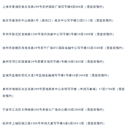
重庆市江北区观音桥步行街2号融恒时代广场写字楼9层902室（需提前预约）
上海市黄浦区南京东路299号宏伊国际广场写字楼8层806室（需提前预约）
长沙市芙蓉区定王台街道建湘路393号世茂环球金融中心写字楼（芙蓉广场）10层13室（需提前预约）
郑州市二七区铭功路10号华润大厦写字楼29层2905室（需提前预约）
南京市秦淮区中山南路1号（新街口）南京中心写字楼22层C1-1室（需提前预约）
太原市迎泽区解放路15号亨得利名表服务中心（品牌授权店）3层整层（需提前预约）
沈阳市沈河区中街路137号亨得利名表服务中心（品牌授权店）1层整层（需提前预约）
常州市新北区龙锦路1590号现代传媒中心写字楼5号楼10层1008室（需提前预约）
沈阳市沈河区中街路83号亨得利名表服务中心（品牌授权店）1层整层（需提前预约）
徐州市鼓楼区淮海东路29号苏宁广场IFC国际金融中心写字楼35层3508室（需提前预约）
乌鲁木齐市天山区红山路26号时代广场（CCMALL）C座17层17-B（需提前预约）
温州市鹿城区锦绣路1067号置信广场10层1015室（需提前预约）
扬州市邗江区国展路29号星耀天地写字楼1号楼18层1803室（需提前预约）
哈尔滨市道里区友谊西路600号富力中心T2座写字楼29层03室（需提前预约）
大连市中山区人民路15号国际金融大厦7层G室（需提前预约）
盐城市盐都区世纪大道5号盐城金融城写字楼1号楼16层1604室（需提前预约）
佛山市禅城区季华五路57号万科金融中心C座12层1205室（需提前预约）
东莞市东城街道鸿福东路1号民盈国贸中心T1写字楼9层907室（需提前预约）
泰州市海陵区永定东路399号置地商务中心东塔写字楼（华润万象城）17层1706室（需提
前预约）
无锡市梁溪区人民中路139号恒隆广场写字楼1座11层1104室（需提前预约）
南通市崇川区工农路57号圆融广场写字楼16层1603室（需提前预约）
宁波市江北区大闸南路500号来福士广场办公楼20层2009室（需提前预约）
苏州市苏州工业园区星港街199号苏州中心办公楼C座22层08室（需提前预约）
武汉市江汉区解放大道686号世界贸易大厦38层09室（需提前预约）
杭州市上城区钱江路1366号华润大厦写字楼A座5层503-5室（需提前预约）