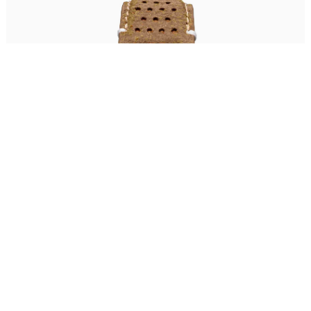
黑龙江省大庆市萨尔图区会战大街萧邦售后服务中心（需提前预约）
黑龙江省鹤岗市向阳区红军路萧邦售后服务中心（需提前预约）
黑龙江省黑河市爱辉区中央街萧邦售后服务中心（需提前预约）
黑龙江省鸡西市鸡冠区红军路萧邦售后服务中心（需提前预约）
黑龙江省佳木斯市向阳区长安路萧邦售后服务中心（需提前预约）
黑龙江省牡丹江市东安区太平路萧邦售后服务中心（需提前预约）
黑龙江省七台河市桃山区大同街萧邦售后服务中心（需提前预约）
黑龙江省齐齐哈尔市龙沙区龙华路萧邦售后服务中心（需提前预约）
黑龙江省双鸭山市尖山区新兴大街萧邦售后服务中心（需提前预约）
黑龙江省绥化市北林区新华街与康庄路交叉口萧邦售后服务中心（需提前预约）
黑龙江省伊春市伊美区通河路萧邦售后服务中心（需提前预约）
吉林省白城市洮北区明仁南街萧邦售后服务中心（需提前预约）
吉林省白山市浑江区浑江大街萧邦售后服务中心（需提前预约）
吉林省吉林市船营区河南街萧邦售后服务中心（需提前预约）
吉林省辽源市龙山区人民大街萧邦售后服务中心（需提前预约）
吉林省梅河口市新华街道梅河大街萧邦售后服务中心（需提前预约）