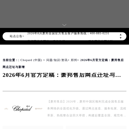
2026年8月萧邦中国区售后服务网络优化升级公告
2026年8月萧邦全国官方售后客户服务热线：400-885-0231
▲
站点公告>
▼
萧邦官方全国统一服务热线400-885-0231，服务覆盖中国大陆、香港、澳门、台湾全部区域（非大陆需加拨“+86”）
2026年8月萧邦售后服务中心最新网点地址：
北京市朝阳区建国门外大街甲6号华熙国际中心写字楼D座11层1102室（北京总部）（需提前预约）
当前位置：
| Chopard (中国)
>
问题/知识/资讯
>
郑州
> 2026年6月官方定稿：萧邦售后
北京市东城区东长安街1号东方广场写字楼W3座6层602室（需提前预约）
网点迁址与新增
2026年6月官方定稿：萧邦售后网点迁址与新增
天津市和平区赤峰道136号天津国际金融中心写字楼26层2603室（需提前预约）
上海市徐汇区虹桥路3号港汇中心写字楼2座37层3705室（需提前预约）
上海市黄浦区南京东路299号宏伊国际广场写字楼8层806室（需提前预约）
南京市秦淮区中山南路1号（新街口）南京中心写字楼22层C1-1室（需提前预约）
【萧邦售后】2026年，萧邦中国区顺利完成全国售后服
常州市新北区龙锦路1590号现代传媒中心写字楼5号楼10层1008室（需提前预约）
务网络的全面优化升级。通过网点改造、服务拓展、流程
徐州市鼓楼区淮海东路29号苏宁广场IFC国际金融中心写字楼35层3508室（需提前预约）
革新、热线整合这四大举措，构建起覆盖全国、规范有
扬州市邗江区国展路29号星耀天地写字楼1号楼18层1803室（需提前预约）
序、方便高效的官方售后体系，全方位提升中国表主的售