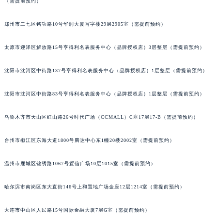
（需提前预约）
辽宁省沈阳市沈河区中街路137号亨得利名表维修授权店1楼萧邦售后服务中心（需提前预约）
辽宁省沈阳市沈河区中街路83号亨得利名表维修授权店1楼萧邦售后服务中心（需提前预约）
郑州市二七区铭功路10号华润大厦写字楼29层2905室（需提前预约）
北京市朝阳区建国门外大街甲6号华熙国际中心D座11层1102室萧邦售后服务中心（北京总部）（需提前预约）
北京市东城区东长安街1号王府井东方广场W3座6层602室萧邦售后服务中心（需提前预约）
太原市迎泽区解放路15号亨得利名表服务中心（品牌授权店）3层整层（需提前预约）
河北省保定市竞秀区朝阳北大街北国先天下萧邦售后服务中心（需提前预约）
内蒙古自治区阿拉善盟市左旗土尔扈特大街萧邦售后服务中心（需提前预约）
沈阳市沈河区中街路137号亨得利名表服务中心（品牌授权店）1层整层（需提前预约）
内蒙古自治区巴彦淖尔市临河区新华街萧邦售后服务中心（需提前预约）
沈阳市沈河区中街路83号亨得利名表服务中心（品牌授权店）1层整层（需提前预约）
内蒙古自治区包头市青山区幸福路甲3号王府井百货名表维修萧邦售后服务中心（需提前预约）
内蒙古自治区赤峰市红山区哈达街萧邦售后服务中心（需提前预约）
乌鲁木齐市天山区红山路26号时代广场（CCMALL）C座17层17-B（需提前预约）
内蒙古自治区鄂尔多斯市东胜区伊金霍洛街萧邦售后服务中心（需提前预约）
内蒙古自治区呼伦贝尔市海拉尔区中央街萧邦售后服务中心（需提前预约）
台州市椒江区东海大道1800号腾达中心东1幢20楼2002室（需提前预约）
内蒙古自治区通辽市科尔沁区明仁大街萧邦售后服务中心（需提前预约）
温州市鹿城区锦绣路1067号置信广场10层1015室（需提前预约）
内蒙古自治区乌海市海勃湾区人民南路萧邦售后服务中心（需提前预约）
内蒙古自治区乌兰察布市集宁区恩和大街萧邦售后服务中心（需提前预约）
哈尔滨市南岗区东大直街146号上和置地广场金座12层1214室（需提前预约）
内蒙古自治区锡林郭勒盟市锡林浩特市光明街与额尔敦路交叉口萧邦售后服务中心（需提前预约）
内蒙古自治区兴安盟市乌兰浩特市兴安大街萧邦售后服务中心（需提前预约）
大连市中山区人民路15号国际金融大厦7层G室（需提前预约）