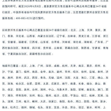
上述所有萧邦官方售后服务地址服务范围均为全国，全部可选择到店或邮寄服务，注意提
福建省漳州市龙文区步港路萧邦售后服务中心（需提前预约）
前预约即可。截至2026年6月8日，最新萧邦官方售后服务中心网点布局已覆盖34个省级
江苏省常州市新北区龙锦路1590号现代传媒中心5号楼10层1008室萧邦售后服务中心（需提前预约）
行政区，中国所有省份均可找到萧邦的官方售后服务门店，注意需拨打萧邦全国官方售后
江苏省淮安市清江浦区淮海北路萧邦售后服务中心（需提前预约）
服务热线：400-885-0231进行预约。
江苏省连云港市海州区通灌北路萧邦售后服务中心（需提前预约）
江苏省南京市秦淮区中山南路1号南京中心22层22-C1-C3室萧邦售后服务中心（需提前预约）
目前
萧邦售后
服务中心网点已覆盖全国34个省级行政区：北京、上海、天津、重庆、澳
江苏省宿迁市宿城区西湖路萧邦售后服务中心（需提前预约）
门、香港、河北省、山西省、内蒙古自治区、辽宁省、吉林省、黑龙江省、江苏省、浙江
省、安徽省、福建省、江西省、山东省、台湾省、河南省、湖北省、湖南省、广东省、广
江苏省泰州市海陵区永定东路399号置地商务中心东塔（华润万象城）17层1706室萧邦售后服务中心（需提前预约）
西壮族自治区、海南省、四川省、贵州省、云南省、西藏自治区、陕西省、甘肃省、青海
江苏省徐州市鼓楼区淮海东路29号苏宁广场IFC国际金融中心35层3508室萧邦售后服务中心（需提前预约）
省、宁夏回族自治区、新疆维吾尔自治区；
江苏省盐城市盐都区世纪大道5号盐城金融城写字楼1号楼16层1604室萧邦售后服务中心（需提前预约）
江苏省扬州市邗江区国展路29号星耀天地写字楼1号楼18层1803室萧邦售后服务中心（需提前预约）
地级市已覆盖：北京、上海、广州、深圳、成都、杭州、天津、南京、重庆、郑州、长
江苏省镇江市京口区中山东路萧邦售后服务中心（需提前预约）
沙、宁波、厦门、福州、南昌、金华、嘉兴、扬州、常州、绍兴、徐州、盐城、泰州、济
江西省抚州市临川区赣东大道萧邦售后服务中心（需提前预约）
南、惠州、苏州、武汉、西安、青岛、无锡、温州、沈阳、大连、海口、三亚、佛山、东
莞、珠海、哈尔滨、合肥、昆明、太原、石家庄、南宁、南通、长春、烟台、唐山、廊
江西省赣州市章贡区文清路萧邦售后服务中心（需提前预约）
坊、保定、贵阳、泉州、台州、湖州、中山、乌鲁木齐、洛阳、邯郸、秦皇岛、澳门、西
江西省吉安市吉州区井冈山大道萧邦售后服务中心（需提前预约）
宁、潍坊、呼和浩特、沧州、鞍山、赣州、临沂、岳阳、平顶山、镇江、桂林、芜湖、汕
江西省景德镇市珠山区珠山中路萧邦售后服务中心（需提前预约）
头、淄博、兰州、银川、郴州、大庆、张家口、衡阳、焦作、周口、邵阳、亳州、新乡、
江西省九江市浔阳区浔阳路萧邦售后服务中心（需提前预约）
衡水、牡丹江、德州、聊城、包头、淮安、宜昌、许昌、邢台、宿迁、丽水、蚌埠、上