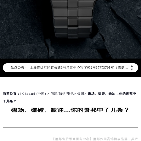
2026年8月萧邦中国区售后服务网络优化升级公告
2026年8月萧邦全国官方售后客户服务热线：400-885-0231
萧邦官方全国统一服务热线400-885-0231，服务覆盖中国大陆、香港、澳门、台湾全部区域（非大陆需加拨“+86”）
2026年8月萧邦售后服务中心最新网点地址：
北京市朝阳区建国门外大街甲6号华熙国际中心写字楼D座11层1102室（北京总部）（需提前预约）
北京市东城区东长安街1号东方广场写字楼W3座6层602室（需提前预约）
天津市和平区赤峰道136号天津国际金融中心写字楼26层2603室（需提前预约）
▲
站点公告>
上海市徐汇区虹桥路3号港汇中心写字楼2座37层3705室（需提前预约）
▼
上海市黄浦区南京东路299号宏伊国际广场写字楼8层806室（需提前预约）
南京市秦淮区中山南路1号（新街口）南京中心写字楼22层C1-1室（需提前预约）
当前位置：
| Chopard (中国)
>
问题/知识/资讯
>
银川
> 磁场、磕碰、缺油…你的萧邦中
常州市新北区龙锦路1590号现代传媒中心写字楼5号楼10层1008室（需提前预约）
了几条？
徐州市鼓楼区淮海东路29号苏宁广场IFC国际金融中心写字楼35层3508室（需提前预约）
磁场、磕碰、缺油…你的萧邦中了几条？
扬州市邗江区国展路29号星耀天地写字楼1号楼18层1803室（需提前预约）
盐城市盐都区世纪大道5号盐城金融城写字楼1号楼16层1604室（需提前预约）
泰州市海陵区永定东路399号置地商务中心东塔写字楼（华润万象城）17层1706室（需提前预约）
宁波市江北区大闸南路500号来福士广场办公楼20层2009室（需提前预约）
【萧邦售后维修服务中心】萧邦作为高端腕表品牌，其产