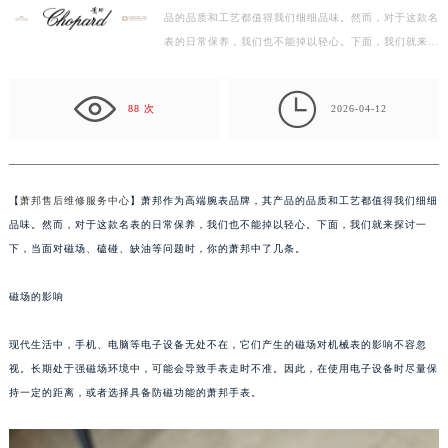
品的品质和工艺都值得我们细细品味。然而，对于这款名
杭州市上城区钱江路1366号华润大厦写字楼A座5层503-5室（需提前预约）
表的日常保养，我们也不能掉以轻心。下面，我们就来探
金华市金东区东市南街777号金华万达广场写字楼4号楼22层2209室（需提前预约）
讨一下，当面对磁场、磕碰、缺油等问题时，你的萧邦…
绍兴市越城区胜利东路379号世茂天际中心写字楼8层805室（需提前预约）

嘉兴市南湖区广益路705号嘉兴世界贸易中心写字楼A座13层1304室（需提前预约）
88 次
2026-04-12
南昌市红谷滩新区红谷中大道998号绿地双子塔（中央广场）A1座办公楼14层07室（需提前预约）
济南市历下区经十路11111号华润中心写字楼（万象城）15层1508室（需提前预约）
广州市天河区天河路230号万菱汇国际中心写字楼A塔7层704室（需提前预约）
【
萧邦售后维修服务中心
】萧邦作为高端腕表品牌，其产品的品质和工艺都值得我们细细
广州市越秀区环市东路371-375号世界贸易中心大厦南塔写字楼15层07室（需提前预约）
品味。然而，对于这款名表的日常保养，我们也不能掉以轻心。下面，我们就来探讨一
深圳市罗湖区深南东路5001号华润大厦写字楼17层1701室（需提前预约）
下，当面对磁场、磕碰、缺油等问题时，你的萧邦中了几条。
惠州市惠城区江北文昌一路7号华贸大厦写字楼1座30层05室（需提前预约）
磁场的影响
厦门市思明区湖滨东路95号华润大厦写字楼B座11层1104室（需提前预约）
福州市鼓楼区五四路128-1号恒力城写字楼15层03室（需提前预约）
现代生活中，手机、电脑等电子设备无处不在，它们产生的磁场对机械表的影响不容忽
成都市锦江区人民东路6号SAC东原中心写字楼24层2406B室（需提前预约）
视。长期处于强磁场环境中，可能会导致手表走时不准。因此，在使用电子设备时尽量保
重庆市江北区观音桥步行街2号融恒时代广场写字楼9层902室（需提前预约）
持一定的距离，或者选择具备防磁功能的萧邦手表。
长沙市芙蓉区定王台街道建湘路393号世茂环球金融中心写字楼（芙蓉广场）10层13室（需提前预约）
郑州市二七区铭功路10号华润大厦写字楼29层2905室（需提前预约）