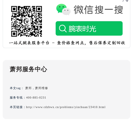
黑龙江省鸡西市鸡冠区红军路萧邦售后服务中心（需提前预约）
黑龙江省佳木斯市向阳区长安路萧邦售后服务中心（需提前预约）
黑龙江省牡丹江市东安区太平路萧邦售后服务中心（需提前预约）
黑龙江省七台河市桃山区大同街萧邦售后服务中心（需提前预约）
黑龙江省齐齐哈尔市龙沙区龙华路萧邦售后服务中心（需提前预约）
黑龙江省双鸭山市尖山区新兴大街萧邦售后服务中心（需提前预约）
黑龙江省绥化市北林区新华街与康庄路交叉口萧邦售后服务中心（需提前预约）
黑龙江省伊春市伊美区通河路萧邦售后服务中心（需提前预约）
萧邦服务中心
吉林省白城市洮北区明仁南街萧邦售后服务中心（需提前预约）
吉林省白山市浑江区浑江大街萧邦售后服务中心（需提前预约）
本文tag：
萧邦
，
萧邦维修
吉林省吉林市船营区河南街萧邦售后服务中心（需提前预约）
吉林省辽源市龙山区人民大街萧邦售后服务中心（需提前预约）
服务专线：
400-885-0231
吉林省梅河口市新华街道梅河大街萧邦售后服务中心（需提前预约）
本页链接：
http://www.cdzbwx.cn/problems/yinchuan/23410.html
吉林省四平市铁东区紫气大路与南九经街交汇处萧邦售后服务中心（需提前预约）
吉林省松原市宁江区五环大街萧邦售后服务中心（需提前预约）
吉林省通化市东昌区环通乡江南大街萧邦售后服务中心（需提前预约）