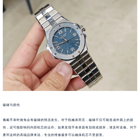
太原市迎泽区解放路15号亨得利名表服务中心（品牌授权店）3层整层（需提前预约）
沈阳市沈河区中街路137号亨得利名表服务中心（品牌授权店）1层整层（需提前预约）
沈阳市沈河区中街路83号亨得利名表服务中心（品牌授权店）1层整层（需提前预约）
乌鲁木齐市天山区红山路26号时代广场（CCMALL）C座17层17-B（需提前预约）
温州市鹿城区锦绣路1067号置信广场10层1015室（需提前预约）
哈尔滨市道里区友谊西路600号富力中心T2座写字楼29层03室（需提前预约）
大连市中山区人民路15号国际金融大厦7层G室（需提前预约）
佛山市禅城区季华五路57号万科金融中心C座12层1205室（需提前预约）
东莞市东城街道鸿福东路1号民盈国贸中心T1写字楼9层907室（需提前预约）
无锡市梁溪区人民中路139号恒隆广场写字楼1座11层1104室（需提前预约）
南通市崇川区工农路57号圆融广场写字楼16层1603室（需提前预约）
苏州市苏州工业园区星港街199号苏州中心办公楼C座22层08室（需提前预约）
磕碰与损伤
武汉市江汉区解放大道686号世界贸易大厦38层09室（需提前预约）
南宁市青秀区金湖路59号地王大厦12楼1224室（需提前预约）
佩戴手表时难免会有磕碰的情况发生。对于机械表而言，磕碰不仅可能造成外观上的损
伤，还可能影响到内部机芯的运作。如果发现手表表面有划痕或损坏，请及时送修。对于
合肥市蜀山区潜山路111号万象城华润大厦B座12楼03室（需提前预约）
萧邦这样的高端品牌来说，专业的维修服务可以确保机芯不受损害。
泉州市丰泽区宝洲路729号浦西万达中心写字楼A座7楼709室（需提前预约）