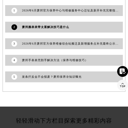
江苏省连云港市海州区通灌北路萧邦售后服务中心（需提前预约）
1
2026年6月萧邦官方保养中心与维修服务中心迁址及新开补充完整指南发布
江苏省南京市秦淮区中山南路1号南京中心22层22-C1-C3室萧邦售后服务中心（需提前预约）
江苏省宿迁市宿城区西湖路萧邦售后服务中心（需提前预约）
2
萧邦腕表表带太紧解决技巧是什么
江苏省泰州市海陵区永定东路399号置地商务中心东塔（华润万象城）17层1706室萧邦售后服务中心（需提前预约）
江苏省徐州市鼓楼区淮海东路29号苏宁广场IFC国际金融中心35层3508室萧邦售后服务中心（需提前预约）
3
2026年6月萧邦官方保养维修综合站搬迁及新增服务点补充最终公示内容公开
江苏省盐城市盐都区世纪大道5号盐城金融城写字楼1号楼16层1604室萧邦售后服务中心（需提前预约）
江苏省扬州市邗江区国展路29号星耀天地写字楼1号楼18层1803室萧邦售后服务中心（需提前预约）
4
萧邦手表表壳割手解决方法（保养与维修技巧）
江苏省镇江市京口区中山东路萧邦售后服务中心（需提前预约）
江西省抚州市临川区赣东大道萧邦售后服务中心（需提前预约）

5
发条拧反会不会报废？萧邦保养冷知识曝光
江西省赣州市章贡区文清路萧邦售后服务中心（需提前预约）

江西省吉安市吉州区井冈山大道萧邦售后服务中心（需提前预约）
江西省景德镇市珠山区珠山中路萧邦售后服务中心（需提前预约）
江西省九江市浔阳区浔阳路萧邦售后服务中心（需提前预约）
江西省南昌市红谷滩新区红谷中大道998号绿地双子塔（中央广场）A1座办公楼14层1407室萧邦售后服务中心（需提前预约）
江西省萍乡市安源区萍安北大道与康庄路交叉口萧邦售后服务中心（需提前预约）
轻轻滑动下方栏目探索更多精彩内容
江西省上饶市信州区滨江西路萧邦售后服务中心（需提前预约）