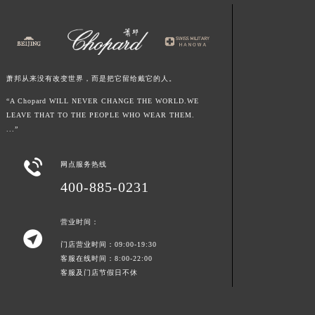
江西省新余市渝水区北湖西路萧邦售后服务中心（需提前预约）
江西省宜春市袁州区中山中路萧邦售后服务中心（需提前预约）
江西省鹰潭市月湖区胜利东路萧邦售后服务中心（需提前预约）
山东省德州市德城区东风中路萧邦售后服务中心（需提前预约）
萧邦从来没有改变世界，而是把它留给戴它的人。
山东省东营市东营区济南路萧邦售后服务中心（需提前预约）
“A Chopard WILL NEVER CHANGE THE WORLD.WE
山东省济南市历下区经十路11111号华润中心写字楼（万象城）15层1508室萧邦售后服务中心（需提前预约）
LEAVE THAT TO THE PEOPLE WHO WEAR THEM.
...”
山东省济宁市任城区太白楼路萧邦售后服务中心（需提前预约）
山东省莱芜市文化南路8号银座商城名表维修一楼名表维修萧邦售后服务中心（需提前预约）

网点服务热线
山东省临沂市兰山区解放路萧邦售后服务中心（需提前预约）
400-885-0231
山东省日照市东港区烟台路萧邦售后服务中心（需提前预约）
山东省泰安市泰山区财源街道泰山大街萧邦售后服务中心（需提前预约）
营业时间：
山东省威海市环翠区新威海路89号振华商厦一楼名表维修萧邦售后服务中心（需提前预约）

门店营业时间：09:00-19:30
山东省潍坊市奎文区东风东街萧邦售后服务中心（需提前预约）
客服在线时间：8:00-22:00
山东省枣庄市滕州市北辛路与善国路交叉口萧邦售后服务中心（需提前预约）
客服及门店节假日不休
山东省淄博市张店区金晶大道萧邦售后服务中心（需提前预约）
上海市黄浦区南京东路299号宏伊国际广场写字楼8层806室萧邦售后服务中心（需提前预约）