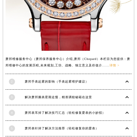
山西省临汾市尧都区解放路萧邦售后服务中心（需提前预约）
山西省吕梁市离石区永宁中路与建设街交叉口萧邦售后服务中心（需提前预约）
山西省朔州市朔城区怡西路与鄯阳西街交汇处萧邦售后服务中心（需提前预约）
山西省忻州市忻府区和平东街与七一南路交叉口萧邦售后服务中心（需提前预约）
山西省阳泉市郊区平阳东街与新城大道交叉口萧邦售后服务中心（需提前预约）
山西省运城市盐湖区河东街萧邦售后服务中心（需提前预约）
山西省长治市潞州区英雄中路萧邦售后服务中心（需提前预约）
萧邦维修服务中心（萧邦保养服务中心）介绍,萧邦（Chopard）本栏目为您提供：萧
邦维修中心的发展历程,未来规划,工坊、战略、独立意义及价值介......
详情 >
山西省太原市迎泽区迎泽街道解放路15号亨得利名表维修授权店3楼萧邦售后服务中心（需提前预约）
天津市和平区赤峰道136号天津国际金融中心26层2603室萧邦售后服务中心（需提前预约）
2
萧邦手表起雾的影响（手表起雾维护建议）
安徽省安庆市迎江区人民路萧邦售后服务中心（需提前预约）
安徽省蚌埠市蚌山区淮河路萧邦售后服务中心（需提前预约）
3
解决萧邦腕表星期走慢，精准调校秘籍在这里
安徽省亳州市谯城区魏武大道萧邦售后服务中心（需提前预约）
安徽省池州市贵池区长江路萧邦售后服务中心（需提前预约）
4
萧邦表耳掉了解决技巧汇总（轻松修复爱表的小妙招）
安徽省滁州市琅琊区南谯北路萧邦售后服务中心（需提前预约）
安徽省阜阳市颍州区颍州北路萧邦售后服务中心（需提前预约）
5
萧邦表针掉了解决方法推荐（轻松修复你的爱表）
安徽省淮北市相山区淮海路萧邦售后服务中心（需提前预约）