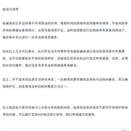
青岛市南区山东路6号华润大厦B座22层04室（需提前预约）
缺油与润滑
烟台市芝罘区胜利路139号万达金融中心A座907室（需提前预约）
长春市朝阳区西安大路727号中银大厦A座(旺进大厦)18层09室（需提前预约）
机械表的正常运转离不开润滑油的作用。随着时间的推移和使用频率的增加，手表内部零
贵阳市南明区都司高架桥路33号亨特国际金融中心14楼14D（需提前预约）
件间的摩擦会逐渐增大，从而导致润滑不足。这时就需要进行定期保养和更换润滑油了。
建议每年至少进行一次专业的保养服务。
昆明市盘龙区北京路928号同德昆明广场写字楼10层06室（需提前预约）
石家庄市长安区中山东路39号勒泰中心写字楼B座13层07室（需提前预约）
综合以上几点可以看出，在日常生活中对萧邦等高端机械表进行适当的保养是非常重要
西安市碑林区南关正街88号华侨城长安国际中心E座6楼10室（需提前预约）
的。这不仅能够延长手表的使用寿命，还能保证其良好的运行状态和美观度。当然，在遇
海口市龙华区金贸东路5号海口华润大厦B座17层1707室（需提前预约）
到任何问题时，最好还是寻求专业的维修服务来解决。
唐山市路南区新华东道100号万达广场写字楼A座10层1002室（需提前预约）
台州市椒江区东海大道1800号腾达中心东1幢20楼2002室（需提前预约）
总之，对于追求高品质生活的你来说，一款精美的萧邦腕表是身份与品味的象征。而正确
地维护它，则是展现这种品味的重要方式之一。
内蒙古自治区呼和浩特市玉泉区大学西街70号华润万象城写字楼（鄂尔多斯大厦）23层2326室（需提前预约）
甘肃省兰州市七里河区西津西路16号兰州中心写字楼21层2102室（需提前预约）
重庆市解放碑渝中区民权路28号英利国际金融中心写字楼20层01室（需提前预约）
以上就是
银川萧邦维修中心
为您分享的精彩内容。如果您还有其他关于萧邦手表维护和保
黑龙江省大庆市萨尔图区会战大街萧邦售后服务中心（需提前预约）
养的问题，可以拨打页面400电话进行咨询，我们将竭诚为您服务。
黑龙江省鹤岗市向阳区红军路萧邦售后服务中心（需提前预约）
黑龙江省黑河市爱辉区中央街萧邦售后服务中心（需提前预约）