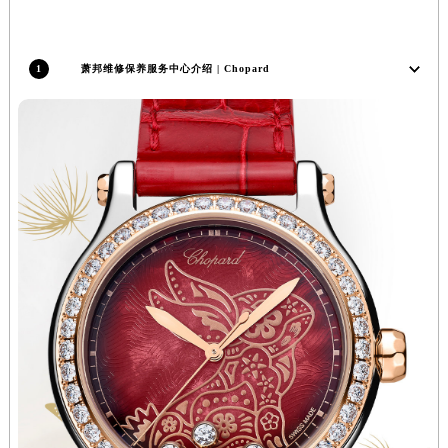
北京市东城区东长安街1号王府井东方广场W3座6层602室萧邦售后服务中心（需提前预约）
河北省保定市竞秀区朝阳北大街北国先天下萧邦售后服务中心（需提前预约）
1
萧邦维修保养服务中心介绍 | Chopard
内蒙古自治区阿拉善盟市左旗土尔扈特大街萧邦售后服务中心（需提前预约）
内蒙古自治区巴彦淖尔市临河区新华街萧邦售后服务中心（需提前预约）
内蒙古自治区包头市青山区幸福路甲3号王府井百货名表维修萧邦售后服务中心（需提前预约）
内蒙古自治区赤峰市红山区哈达街萧邦售后服务中心（需提前预约）
内蒙古自治区鄂尔多斯市东胜区伊金霍洛街萧邦售后服务中心（需提前预约）
内蒙古自治区呼伦贝尔市海拉尔区中央街萧邦售后服务中心（需提前预约）
内蒙古自治区通辽市科尔沁区明仁大街萧邦售后服务中心（需提前预约）
内蒙古自治区乌海市海勃湾区人民南路萧邦售后服务中心（需提前预约）
内蒙古自治区乌兰察布市集宁区恩和大街萧邦售后服务中心（需提前预约）
内蒙古自治区锡林郭勒盟市锡林浩特市光明街与额尔敦路交叉口萧邦售后服务中心（需提前预约）
内蒙古自治区兴安盟市乌兰浩特市兴安大街萧邦售后服务中心（需提前预约）
山西省大同市平城区迎宾街萧邦售后服务中心（需提前预约）
山西省晋城市城区黄华街萧邦售后服务中心（需提前预约）
山西省晋中市榆次区顺城街萧邦售后服务中心（需提前预约）