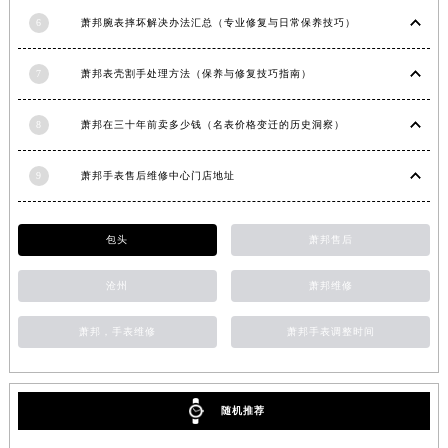
安徽省淮南市田家庵区国庆中路萧邦售后服务中心（需提前预约）
6
萧邦腕表摔坏解决办法汇总（专业修复与日常保养技巧）
安徽省黄山市屯溪区黄山西路萧邦售后服务中心（需提前预约）
7
萧邦表壳割手处理方法（保养与修复技巧指南）
安徽省六安市金安区解放中路萧邦售后服务中心（需提前预约）
安徽省马鞍山市雨山区湖南西路萧邦售后服务中心（需提前预约）
8
萧邦在三十年前卖多少钱（名表价格变迁的历史洞察）
安徽省宿州市埇桥区人民中路萧邦售后服务中心（需提前预约）
安徽省铜陵市铜官区石城大道萧邦售后服务中心（需提前预约）
9
萧邦手表售后维修中心门店地址
安徽省芜湖市镜湖区中山路步行街萧邦售后服务中心（需提前预约）
安徽省宣城市宣州区叠嶂西路萧邦售后服务中心（需提前预约）
包头
萧邦售后
福建省龙岩市新罗区九一南路萧邦售后服务中心（需提前预约）
福建省南平市建阳区人民西路萧邦售后服务中心（需提前预约）
沧州
萧邦维修
福建省宁德市蕉城区天湖东路萧邦售后服务中心（需提前预约）
福建省莆田市城厢区霞林街道荔华东大道萧邦售后服务中心（需提前预约）
萧邦，手表维修
萧邦手表调整时间
福建省三明市三元区东乾二路萧邦售后服务中心（需提前预约）
福建省漳州市龙文区步港路萧邦售后服务中心（需提前预约）
江苏省常州市新北区龙锦路1590号现代传媒中心5号楼10层1008室萧邦售后服务中心（需提前预约）
随机推荐
江苏省淮安市清江浦区淮海北路萧邦售后服务中心（需提前预约）