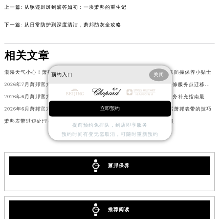
上一篇:
从锈迹斑斑到滴答如初：一块萧邦的重生记
吉林省延边市延吉市解放路萧邦售后服务中心（需提前预约）
辽宁省鞍山市铁东区站前街萧邦售后服务中心（需提前预约）
下一篇:
从日常防护到深度清洁，萧邦防灰全攻略
辽宁省本溪市平山区胜利路萧邦售后服务中心（需提前预约）
辽宁省朝阳市双塔区新华路萧邦售后服务中心（需提前预约）
相关文章
辽宁省丹东市振兴区七经街萧邦售后服务中心（需提前预约）
潮湿天气小心！萧邦防锈指南请收好
高端手表也怕磕！萧邦日常防撞保养小贴士
预约入口
关闭
辽宁省抚顺市新抚区东一路萧邦售后服务中心（需提前预约）
2026年7月萧邦官方售后维修及保养中心网点更新补充汇总表
2026年6月萧邦官方保养维修服务点迁移与新设网点最终版
辽宁省阜新市海州区解放大街萧邦售后服务中心（需提前预约）
2026年6月萧邦官方售后服务站搬迁与新设点通告
2026年6月萧邦官方售后服务补充指南最终版（网点迁址与新开）
辽宁省葫芦岛市连山区中央路萧邦售后服务中心（需提前预约）
立即预约
2026年6月萧邦官方保养维修综合站搬迁及新增服务点补充最终公示确认
不花冤枉钱！自己动手调紧萧邦表带的技巧
辽宁省锦州市古塔区中央大街萧邦售后服务中心（需提前预约）
萧邦表带过短处理办法汇总
萧邦表壳破裂解决办法盘点
提前预约免排队，到店即享服务
辽宁省辽阳市白塔区新运大街萧邦售后服务中心（需提前预约）
预约时间有变无需取消，可随时重新预约
辽宁省盘锦市兴隆台区石油大街萧邦售后服务中心（需提前预约）
辽宁省铁岭市银州区南马路萧邦售后服务中心（需提前预约）
萧邦保养
辽宁省营口市站前区市府路与渤海大街交叉口萧邦售后服务中心（需提前预约）
辽宁省沈阳市沈河区中街路137号亨得利名表维修授权店1楼萧邦售后服务中心（需提前预约）
辽宁省沈阳市沈河区中街路83号亨得利名表维修授权店1楼萧邦售后服务中心（需提前预约）
推荐阅读
北京市朝阳区建国门外大街甲6号华熙国际中心D座11层1102室萧邦售后服务中心（北京总部）（需提前预约）