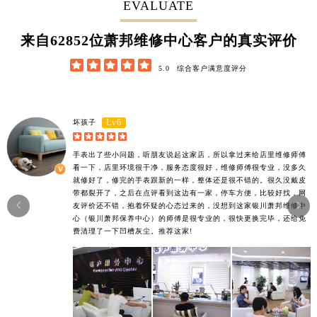
EVALUATE
62852
来自
位萧邦维修中心客户的真实评价





5.0
综合客户满意度评分
Lv6
坏孩子





手表出了些小问题，听朋友说起这家店，所以拿过来给店里维修师傅
看一下，店里环境很干净，服务态度很好，维修师傅很专业，没多久
就修好了，修完的手表跟新的一样，整体还是很不错的。很久没戴皮
带都裂开了，之后在点评看到这边有一家，停车方便，比较好找，网


友评价还不错，抱着怀疑的心态过来的，没想到这家银川萧邦维修中
心（银川萧邦保养中心）的师傅是很专业的，很快更换完毕，还给免
费清理了一下凹槽灰尘。推荐这家!