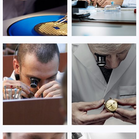


北京萧邦维修
上海萧邦维修
艾德琳·亚历桑德拉
艾莉森·安吉莉亚
资深萧邦技师
资深萧邦技师
是萧邦售后服务中心
是萧邦售后服务中心
(萧邦保养中心)
(萧邦保养中心)
的高级技师之一
的高级技师之一
Guangzhou Chopard Maintain center
Shenzhen Chopard Maintain center


广州萧邦维修
深圳萧邦维修