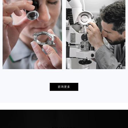
安尼塔·阿普里尔
贝亚特·布兰奇
资深萧邦技师
资深萧邦技师
是萧邦售后服务中心
是萧邦售后服务中心
(萧邦保养中心)
(萧邦保养中心)
的高级技师之一
的高级技师之一
Tianjin Chopard Maintain center
Nanjing Chopard Maintain center


天津萧邦维修
上海萧邦保养
卡罗琳·卡桑德拉
辛迪·克莱门特
咨询更多
资深萧邦技师
资深萧邦技师
是萧邦售后服务中心
是萧邦售后服务中心
(萧邦保养中心)
(萧邦保养中心)
的高级技师之一
的高级技师之一
Chengdu Chopard Maintain center
Beijing Chopard Maintain center