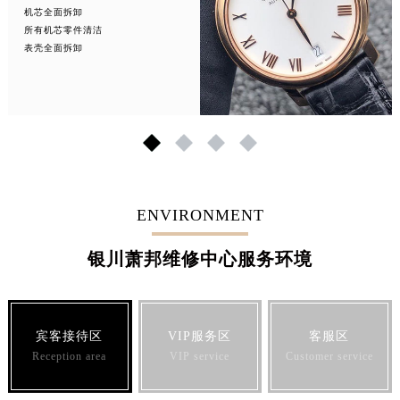
机芯全面拆卸
所有机芯零件清洁
表壳全面拆卸
1
2
3
4
ENVIRONMENT
银川萧邦维修中心服务环境
宾客接待区
VIP服务区
客服区
Reception area
VIP service
Customer service