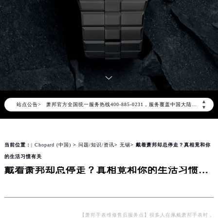
2026年8月萧邦中国区售后服务网络优化升级公告
2026年8月萧邦全国官方售后客户服务热线：400-885-0231
▲
站点公告>
萧邦官方全国统一服务热线400-885-0231，服务覆盖中国大陆、香港、澳门、台湾全部区域（非大陆需加拨“+86”）
▼
2026年8月萧邦售后服务中心最新网点地址：
北京市朝阳区建国门外大街甲6号华熙国际中心写字楼D座11层1102室（北京总部）（需提前预约）
当前位置：
| Chopard (中国)
>
问题/知识/资讯
>
无锡
> 戴着萧邦却总停走？真相竟和你
北京市东城区东长安街1号东方广场写字楼W3座6层602室（需提前预约）
的生活习惯有关
天津市和平区赤峰道136号天津国际金融中心写字楼26层2603室（需提前预约）
戴着萧邦却总停走？真相竟和你的生活习惯有关
上海市徐汇区虹桥路3号港汇中心写字楼2座37层3705室（需提前预约）
上海市黄浦区南京东路299号宏伊国际广场写字楼8层806室（需提前预约）
南京市秦淮区中山南路1号（新街口）南京中心写字楼22层C1-1室（需提前预约）
常州市新北区龙锦路1590号现代传媒中心写字楼5号楼10层1008室（需提前预约）
【萧邦手表维修售后服务点】很多人在佩戴萧邦手表时，