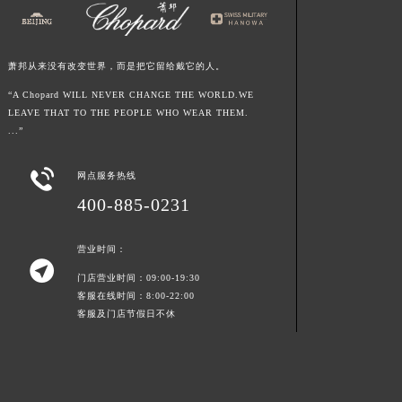
江西省景德镇市珠山区珠山中路萧邦售后服务中心（需提前预约）
江西省九江市浔阳区浔阳路萧邦售后服务中心（需提前预约）
萧邦从来没有改变世界，而是把它留给戴它的人。
江西省南昌市红谷滩新区红谷中大道998号绿地双子塔（中央广场）A1座办公楼14层1407室萧邦售后服务中心（需提前预约）
江西省萍乡市安源区萍安北大道与康庄路交叉口萧邦售后服务中心（需提前预约）
“A Chopard WILL NEVER CHANGE THE WORLD.WE
LEAVE THAT TO THE PEOPLE WHO WEAR THEM.
江西省上饶市信州区滨江西路萧邦售后服务中心（需提前预约）
...”
江西省新余市渝水区北湖西路萧邦售后服务中心（需提前预约）
江西省宜春市袁州区中山中路萧邦售后服务中心（需提前预约）

网点服务热线
江西省鹰潭市月湖区胜利东路萧邦售后服务中心（需提前预约）
400-885-0231
山东省德州市德城区东风中路萧邦售后服务中心（需提前预约）
山东省东营市东营区济南路萧邦售后服务中心（需提前预约）
营业时间：

山东省济南市历下区经十路11111号华润中心写字楼（万象城）15层1508室萧邦售后服务中心（需提前预约）
门店营业时间：09:00-19:30
山东省济宁市任城区太白楼路萧邦售后服务中心（需提前预约）
客服在线时间：8:00-22:00
客服及门店节假日不休
山东省莱芜市文化南路8号银座商城名表维修一楼名表维修萧邦售后服务中心（需提前预约）
山东省临沂市兰山区解放路萧邦售后服务中心（需提前预约）
山东省日照市东港区烟台路萧邦售后服务中心（需提前预约）
山东省泰安市泰山区财源街道泰山大街萧邦售后服务中心（需提前预约）