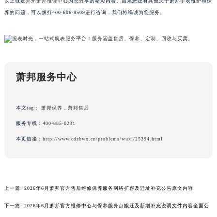
以上就是
郑州萧邦维修中心
为您分享的精彩内容。如果您还有其他关于萧邦手表维护和保
甘肃省兰州市七里河区西津西路16号兰州中心写字楼21层2102室（需提前预约）
养的问题，可以拨打400-606-8509进行咨询，我们将竭诚为您服务。
重庆市解放碑渝中区民权路28号英利国际金融中心写字楼20层01室（需提前预约）
黑龙江省大庆市萨尔图区会战大街萧邦售后服务中心（需提前预约）
黑龙江省鹤岗市向阳区红军路萧邦售后服务中心（需提前预约）
黑龙江省黑河市爱辉区中央街萧邦售后服务中心（需提前预约）
萧邦服务中心
黑龙江省鸡西市鸡冠区红军路萧邦售后服务中心（需提前预约）
黑龙江省佳木斯市向阳区长安路萧邦售后服务中心（需提前预约）
黑龙江省牡丹江市东安区太平路萧邦售后服务中心（需提前预约）
本文tag：
萧邦保养
，
萧邦售后
黑龙江省七台河市桃山区大同街萧邦售后服务中心（需提前预约）
服务专线：
400-885-0231
黑龙江省齐齐哈尔市龙沙区龙华路萧邦售后服务中心（需提前预约）
本页链接：
http://www.cdzbwx.cn/problems/wuxi/25394.html
黑龙江省双鸭山市尖山区新兴大街萧邦售后服务中心（需提前预约）
黑龙江省绥化市北林区新华街与康庄路交叉口萧邦售后服务中心（需提前预约）
黑龙江省伊春市伊美区通河路萧邦售后服务中心（需提前预约）
吉林省白城市洮北区明仁南街萧邦售后服务中心（需提前预约）
上一篇:
2026年6月萧邦官方售后维修保养服务网络扩容及迁址补充公告原文内容
吉林省白山市浑江区浑江大街萧邦售后服务中心（需提前预约）
下一篇:
2026年6月萧邦官方维修中心与保养服务点搬迁及新增补充说明文件内容全面公
吉林省吉林市船营区河南街萧邦售后服务中心（需提前预约）