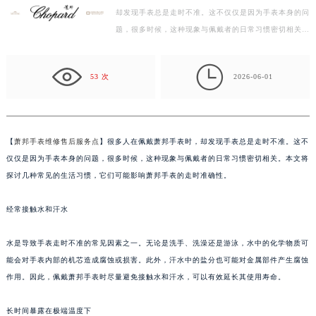
却发现手表总是走时不准。这不仅仅是因为手表本身的问
徐州市鼓楼区淮海东路29号苏宁广场IFC国际金融中心写字楼35层3508室（需提前预约）
题，很多时候，这种现象与佩戴者的日常习惯密切相关。
扬州市邗江区国展路29号星耀天地写字楼1号楼18层1803室（需提前预约）
本文将探讨几种常见的生活习惯，它们可能影响萧邦手…
盐城市盐都区世纪大道5号盐城金融城写字楼1号楼16层1604室（需提前预约）

泰州市海陵区永定东路399号置地商务中心东塔写字楼（华润万象城）17层1706室（需提前预约）
53 次
2026-06-01
宁波市江北区大闸南路500号来福士广场办公楼20层2009室（需提前预约）
杭州市上城区钱江路1366号华润大厦写字楼A座5层503-5室（需提前预约）
金华市金东区东市南街777号金华万达广场写字楼4号楼22层2209室（需提前预约）
【
萧邦手表维修售后服务点
】很多人在佩戴萧邦手表时，却发现手表总是走时不准。这不
绍兴市越城区胜利东路379号世茂天际中心写字楼8层805室（需提前预约）
仅仅是因为手表本身的问题，很多时候，这种现象与佩戴者的日常习惯密切相关。本文将
嘉兴市南湖区广益路705号嘉兴世界贸易中心写字楼A座13层1304室（需提前预约）
探讨几种常见的生活习惯，它们可能影响萧邦手表的走时准确性。
南昌市红谷滩新区红谷中大道998号绿地双子塔（中央广场）A1座办公楼14层07室（需提前预约）
经常接触水和汗水
济南市历下区经十路11111号华润中心写字楼（万象城）15层1508室（需提前预约）
广州市天河区天河路230号万菱汇国际中心写字楼A塔7层704室（需提前预约）
水是导致手表走时不准的常见因素之一。无论是洗手、洗澡还是游泳，水中的化学物质可
广州市越秀区环市东路371-375号世界贸易中心大厦南塔写字楼15层07室（需提前预约）
能会对手表内部的机芯造成腐蚀或损害。此外，汗水中的盐分也可能对金属部件产生腐蚀
深圳市罗湖区深南东路5001号华润大厦写字楼17层1701室（需提前预约）
作用。因此，佩戴萧邦手表时尽量避免接触水和汗水，可以有效延长其使用寿命。
惠州市惠城区江北文昌一路7号华贸大厦写字楼1座30层05室（需提前预约）
厦门市思明区湖滨东路95号华润大厦写字楼B座11层1104室（需提前预约）
长时间暴露在极端温度下