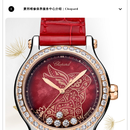
辽宁省铁岭市银州区南马路萧邦售后服务中心（需提前预约）
1
萧邦维修保养服务中心介绍 | Chopard
辽宁省营口市站前区市府路与渤海大街交叉口萧邦售后服务中心（需提前预约）
辽宁省沈阳市沈河区中街路137号亨得利名表维修授权店1楼萧邦售后服务中心（需提前预约）
辽宁省沈阳市沈河区中街路83号亨得利名表维修授权店1楼萧邦售后服务中心（需提前预约）
北京市朝阳区建国门外大街甲6号华熙国际中心D座11层1102室萧邦售后服务中心（北京总部）（需提前预约）
北京市东城区东长安街1号王府井东方广场W3座6层602室萧邦售后服务中心（需提前预约）
河北省保定市竞秀区朝阳北大街北国先天下萧邦售后服务中心（需提前预约）
内蒙古自治区阿拉善盟市左旗土尔扈特大街萧邦售后服务中心（需提前预约）
内蒙古自治区巴彦淖尔市临河区新华街萧邦售后服务中心（需提前预约）
内蒙古自治区包头市青山区幸福路甲3号王府井百货名表维修萧邦售后服务中心（需提前预约）
内蒙古自治区赤峰市红山区哈达街萧邦售后服务中心（需提前预约）
内蒙古自治区鄂尔多斯市东胜区伊金霍洛街萧邦售后服务中心（需提前预约）
内蒙古自治区呼伦贝尔市海拉尔区中央街萧邦售后服务中心（需提前预约）
内蒙古自治区通辽市科尔沁区明仁大街萧邦售后服务中心（需提前预约）
内蒙古自治区乌海市海勃湾区人民南路萧邦售后服务中心（需提前预约）
内蒙古自治区乌兰察布市集宁区恩和大街萧邦售后服务中心（需提前预约）