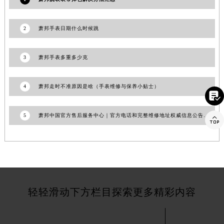
福建省莆田市城厢区霞林街道荔华东大道萧邦售后服务中心（需提前预约）
福建省三明市三元区东乾二路萧邦售后服务中心（需提前预约）
2
萧邦手表日期什么时候跳
福建省漳州市龙文区步港路萧邦售后服务中心（需提前预约）
江苏省常州市新北区龙锦路1590号现代传媒中心5号楼10层1008室萧邦售后服务中心（需提前预约）
3
萧邦手表多重多少克
江苏省淮安市清江浦区淮海北路萧邦售后服务中心（需提前预约）
江苏省连云港市海州区通灌北路萧邦售后服务中心（需提前预约）
4
萧邦走时不准原因是啥（手表维修与保养小贴士）

江苏省南京市秦淮区中山南路1号南京中心22层22-C1-C3室萧邦售后服务中心（需提前预约）
江苏省宿迁市宿城区西湖路萧邦售后服务中心（需提前预约）
5
萧邦中国官方售后服务中心｜官方电话和完整维修地址权威信息公告（2026年7月更新）

江苏省泰州市海陵区永定东路399号置地商务中心东塔（华润万象城）17层1706室萧邦售后服务中心（需提前预约）
江苏省徐州市鼓楼区淮海东路29号苏宁广场IFC国际金融中心35层3508室萧邦售后服务中心（需提前预约）
江苏省盐城市盐都区世纪大道5号盐城金融城写字楼1号楼16层1604室萧邦售后服务中心（需提前预约）
江苏省扬州市邗江区国展路29号星耀天地写字楼1号楼18层1803室萧邦售后服务中心（需提前预约）
江苏省镇江市京口区中山东路萧邦售后服务中心（需提前预约）
轻轻滑动下方栏目探索更多精彩内容
江西省抚州市临川区赣东大道萧邦售后服务中心（需提前预约）
江西省赣州市章贡区文清路萧邦售后服务中心（需提前预约）
江西省吉安市吉州区井冈山大道萧邦售后服务中心（需提前预约）