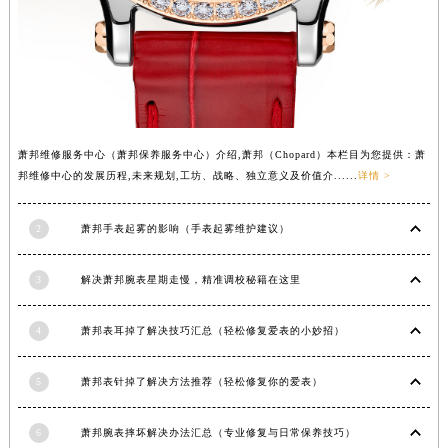
内蒙古自治区锡林郭勒盟市锡林浩特市光明街与额尔敦路交叉口萧邦售后服务中心（需提前预约）
内蒙古自治区兴安盟市乌兰浩特市兴安大街萧邦售后服务中心（需提前预约）
山西省大同市平城区迎宾街萧邦售后服务中心（需提前预约）
山西省晋城市城区黄华街萧邦售后服务中心（需提前预约）
山西省晋中市榆次区顺城街萧邦售后服务中心（需提前预约）
萧邦维修服务中心（萧邦保养服务中心）介绍,萧邦（Chopard）本栏目为您提供：萧
山西省临汾市尧都区解放路萧邦售后服务中心（需提前预约）
邦维修中心的发展历程,未来规划,工坊、战略、独立意义及价值介......
详情 >
山西省吕梁市离石区永宁中路与建设街交叉口萧邦售后服务中心（需提前预约）
山西省朔州市朔城区怡西路与鄯阳西街交汇处萧邦售后服务中心（需提前预约）
2
萧邦手表起雾的影响（手表起雾维护建议）
山西省忻州市忻府区和平东街与七一南路交叉口萧邦售后服务中心（需提前预约）
山西省阳泉市郊区平阳东街与新城大道交叉口萧邦售后服务中心（需提前预约）
3
解决萧邦腕表星期走慢，精准调校秘籍在这里
山西省运城市盐湖区河东街萧邦售后服务中心（需提前预约）
山西省长治市潞州区英雄中路萧邦售后服务中心（需提前预约）
4
萧邦表耳掉了解决技巧汇总（轻松修复爱表的小妙招）
山西省太原市迎泽区迎泽街道解放路15号亨得利名表维修授权店3楼萧邦售后服务中心（需提前预约）
5
萧邦表针掉了解决方法推荐（轻松修复你的爱表）
天津市和平区赤峰道136号天津国际金融中心26层2603室萧邦售后服务中心（需提前预约）
安徽省安庆市迎江区人民路萧邦售后服务中心（需提前预约）
6
萧邦腕表摔坏解决办法汇总（专业修复与日常保养技巧）
安徽省蚌埠市蚌山区淮河路萧邦售后服务中心（需提前预约）