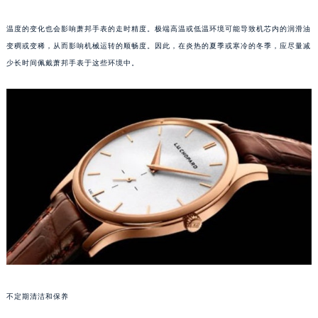
福州市鼓楼区五四路128-1号恒力城写字楼15层03室（需提前预约）
温度的变化也会影响萧邦手表的走时精度。极端高温或低温环境可能导致机芯内的润滑油
成都市锦江区人民东路6号SAC东原中心写字楼24层2406B室（需提前预约）
变稠或变稀，从而影响机械运转的顺畅度。因此，在炎热的夏季或寒冷的冬季，应尽量减
重庆市江北区观音桥步行街2号融恒时代广场写字楼9层902室（需提前预约）
少长时间佩戴萧邦手表于这些环境中。
长沙市芙蓉区定王台街道建湘路393号世茂环球金融中心写字楼（芙蓉广场）10层13室（需提前预约）
郑州市二七区铭功路10号华润大厦写字楼29层2905室（需提前预约）
太原市迎泽区解放路15号亨得利名表服务中心（品牌授权店）3层整层（需提前预约）
沈阳市沈河区中街路137号亨得利名表服务中心（品牌授权店）1层整层（需提前预约）
沈阳市沈河区中街路83号亨得利名表服务中心（品牌授权店）1层整层（需提前预约）
乌鲁木齐市天山区红山路26号时代广场（CCMALL）C座17层17-B（需提前预约）
温州市鹿城区锦绣路1067号置信广场10层1015室（需提前预约）
哈尔滨市道里区友谊西路600号富力中心T2座写字楼29层03室（需提前预约）
大连市中山区人民路15号国际金融大厦7层G室（需提前预约）
佛山市禅城区季华五路57号万科金融中心C座12层1205室（需提前预约）
东莞市东城街道鸿福东路1号民盈国贸中心T1写字楼9层907室（需提前预约）
无锡市梁溪区人民中路139号恒隆广场写字楼1座11层1104室（需提前预约）
不定期清洁和保养
南通市崇川区工农路57号圆融广场写字楼16层1603室（需提前预约）