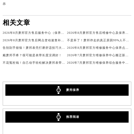
示
吉林省辽源市龙山区人民大街萧邦售后服务中心（需提前预约）
吉林省梅河口市新华街道梅河大街萧邦售后服务中心（需提前预约）
相关文章
吉林省四平市铁东区紫气大路与南九经街交汇处萧邦售后服务中心（需提前预约）
吉林省松原市宁江区五环大街萧邦售后服务中心（需提前预约）
2026年8月萧邦官方售后服务中心（保养维修）迁址与增设总体概述文件最终定稿
2026年8月萧邦官方售后维修中心及保养点迁址新设补充一览表文本
吉林省通化市东昌区环通乡江南大街萧邦售后服务中心（需提前预约）
2026年8月萧邦官方售后网点变动速查补充修订手册（迁址及新增）
不是坏了！萧邦停走的真正原因99%人不知道！
吉林省延边市延吉市解放路萧邦售后服务中心（需提前预约）
告别刮手烦恼！萧邦表壳打磨舒适技巧大公开
2026年8月萧邦官方维修服务中心保养点地址变更及新开补充店文件内容
戴萧邦手疼？很可能是表带长度没调好！
2026年7月萧邦官方维修保养中心搬迁新增客户告知文件全文公示
辽宁省鞍山市铁东区站前街萧邦售后服务中心（需提前预约）
不花冤枉钱！自己动手轻松解决萧邦表带过松问题
2026年7月萧邦官方维修保养综合服务中心调整补充公告（含迁址）内容
辽宁省本溪市平山区胜利路萧邦售后服务中心（需提前预约）
辽宁省朝阳市双塔区新华路萧邦售后服务中心（需提前预约）
辽宁省丹东市振兴区七经街萧邦售后服务中心（需提前预约）
辽宁省抚顺市新抚区东一路萧邦售后服务中心（需提前预约）
萧邦保养
辽宁省阜新市海州区解放大街萧邦售后服务中心（需提前预约）
辽宁省葫芦岛市连山区中央路萧邦售后服务中心（需提前预约）
辽宁省锦州市古塔区中央大街萧邦售后服务中心（需提前预约）
推荐阅读
辽宁省辽阳市白塔区新运大街萧邦售后服务中心（需提前预约）
辽宁省盘锦市兴隆台区石油大街萧邦售后服务中心（需提前预约）