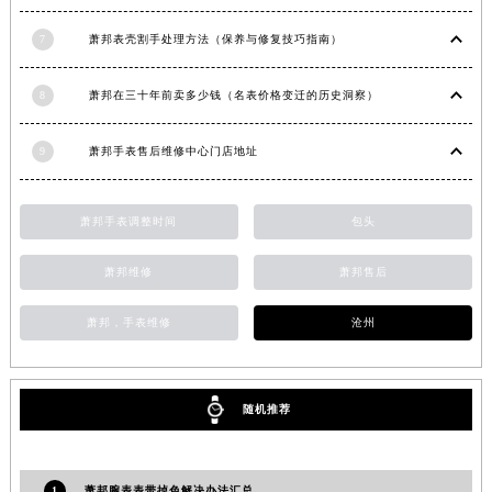
安徽省亳州市谯城区魏武大道萧邦售后服务中心（需提前预约）
7
萧邦表壳割手处理方法（保养与修复技巧指南）
安徽省池州市贵池区长江路萧邦售后服务中心（需提前预约）
安徽省滁州市琅琊区南谯北路萧邦售后服务中心（需提前预约）
8
萧邦在三十年前卖多少钱（名表价格变迁的历史洞察）
安徽省阜阳市颍州区颍州北路萧邦售后服务中心（需提前预约）
安徽省淮北市相山区淮海路萧邦售后服务中心（需提前预约）
9
萧邦手表售后维修中心门店地址
安徽省淮南市田家庵区国庆中路萧邦售后服务中心（需提前预约）
安徽省黄山市屯溪区黄山西路萧邦售后服务中心（需提前预约）
萧邦手表调整时间
包头
安徽省六安市金安区解放中路萧邦售后服务中心（需提前预约）
安徽省马鞍山市雨山区湖南西路萧邦售后服务中心（需提前预约）
萧邦维修
萧邦售后
安徽省宿州市埇桥区人民中路萧邦售后服务中心（需提前预约）
萧邦，手表维修
沧州
安徽省铜陵市铜官区石城大道萧邦售后服务中心（需提前预约）
安徽省芜湖市镜湖区中山路步行街萧邦售后服务中心（需提前预约）
安徽省宣城市宣州区叠嶂西路萧邦售后服务中心（需提前预约）
随机推荐
福建省龙岩市新罗区九一南路萧邦售后服务中心（需提前预约）
福建省南平市建阳区人民西路萧邦售后服务中心（需提前预约）
福建省宁德市蕉城区天湖东路萧邦售后服务中心（需提前预约）
1
萧邦腕表表带掉色解决办法汇总