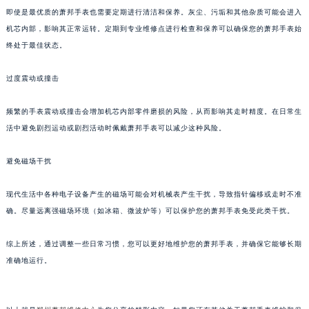
即使是最优质的萧邦手表也需要定期进行清洁和保养。灰尘、污垢和其他杂质可能会进入
苏州市苏州工业园区星港街199号苏州中心办公楼C座22层08室（需提前预约）
机芯内部，影响其正常运转。定期到专业维修点进行检查和保养可以确保您的萧邦手表始
武汉市江汉区解放大道686号世界贸易大厦38层09室（需提前预约）
终处于最佳状态。
南宁市青秀区金湖路59号地王大厦12楼1224室（需提前预约）
合肥市蜀山区潜山路111号万象城华润大厦B座12楼03室（需提前预约）
过度震动或撞击
泉州市丰泽区宝洲路729号浦西万达中心写字楼A座7楼709室（需提前预约）
青岛市南区山东路6号华润大厦B座22层04室（需提前预约）
频繁的手表震动或撞击会增加机芯内部零件磨损的风险，从而影响其走时精度。在日常生
活中避免剧烈运动或剧烈活动时佩戴萧邦手表可以减少这种风险。
烟台市芝罘区胜利路139号万达金融中心A座907室（需提前预约）
长春市朝阳区西安大路727号中银大厦A座(旺进大厦)18层09室（需提前预约）
避免磁场干扰
贵阳市南明区都司高架桥路33号亨特国际金融中心14楼14D（需提前预约）
昆明市盘龙区北京路928号同德昆明广场写字楼10层06室（需提前预约）
现代生活中各种电子设备产生的磁场可能会对机械表产生干扰，导致指针偏移或走时不准
石家庄市长安区中山东路39号勒泰中心写字楼B座13层07室（需提前预约）
确。尽量远离强磁场环境（如冰箱、微波炉等）可以保护您的萧邦手表免受此类干扰。
西安市碑林区南关正街88号华侨城长安国际中心E座6楼10室（需提前预约）
综上所述，通过调整一些日常习惯，您可以更好地维护您的萧邦手表，并确保它能够长期
海口市龙华区金贸东路5号海口华润大厦B座17层1707室（需提前预约）
准确地运行。
唐山市路南区新华东道100号万达广场写字楼A座10层1002室（需提前预约）
台州市椒江区东海大道1800号腾达中心东1幢20楼2002室（需提前预约）
内蒙古自治区呼和浩特市玉泉区大学西街70号华润万象城写字楼（鄂尔多斯大厦）23层2326室（需提前预约）