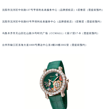
吉林省延边市延吉市解放路萧邦售后服务中心（需提前预约）
沈阳市沈河区中街路137号亨得利名表服务中心（品牌授权店）1层整层（需提前预约）
辽宁省鞍山市铁东区站前街萧邦售后服务中心（需提前预约）
辽宁省本溪市平山区胜利路萧邦售后服务中心（需提前预约）
沈阳市沈河区中街路83号亨得利名表服务中心（品牌授权店）1层整层（需提前预约）
辽宁省朝阳市双塔区新华路萧邦售后服务中心（需提前预约）
辽宁省丹东市振兴区七经街萧邦售后服务中心（需提前预约）
乌鲁木齐市天山区红山路26号时代广场（CCMALL）C座17层17-B（需提前预约）
辽宁省抚顺市新抚区东一路萧邦售后服务中心（需提前预约）
台州市椒江区东海大道1800号腾达中心东1幢20楼2002室（需提前预约）
辽宁省阜新市海州区解放大街萧邦售后服务中心（需提前预约）
辽宁省葫芦岛市连山区中央路萧邦售后服务中心（需提前预约）
辽宁省锦州市古塔区中央大街萧邦售后服务中心（需提前预约）
辽宁省辽阳市白塔区新运大街萧邦售后服务中心（需提前预约）
辽宁省盘锦市兴隆台区石油大街萧邦售后服务中心（需提前预约）
辽宁省铁岭市银州区南马路萧邦售后服务中心（需提前预约）
辽宁省营口市站前区市府路与渤海大街交叉口萧邦售后服务中心（需提前预约）
辽宁省沈阳市沈河区中街路137号亨得利名表维修授权店1楼萧邦售后服务中心（需提前预约）
辽宁省沈阳市沈河区中街路83号亨得利名表维修授权店1楼萧邦售后服务中心（需提前预约）
北京市朝阳区建国门外大街甲6号华熙国际中心D座11层1102室萧邦售后服务中心（北京总部）（需提前预约）