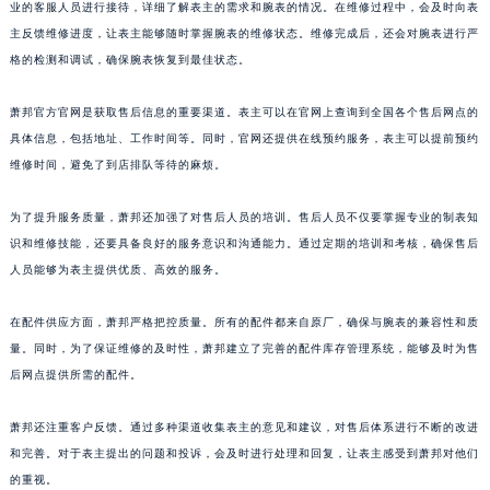
业的客服人员进行接待，详细了解表主的需求和腕表的情况。在维修过程中，会及时向表
上海市徐汇区虹桥路3号港汇中心2座37层3705室萧邦售后服务中心（需提前预约）
主反馈维修进度，让表主能够随时掌握腕表的维修状态。维修完成后，还会对腕表进行严
浙江省杭州市上城区钱江路1366号华润大厦A座5层503-5室萧邦售后服务中心（需提前预约）
格的检测和调试，确保腕表恢复到最佳状态。
浙江省湖州市吴兴区劳动路萧邦售后服务中心（需提前预约）
萧邦官方官网是获取售后信息的重要渠道。表主可以在官网上查询到全国各个售后网点的
浙江省嘉兴市南湖区广益路705号嘉兴世界贸易中心A座13层1304室萧邦售后服务中心（需提前预约）
具体信息，包括地址、工作时间等。同时，官网还提供在线预约服务，表主可以提前预约
浙江省金华市金东区东市南街777号金华万达广场4号楼22楼2209室萧邦售后服务中心（需提前预约）
维修时间，避免了到店排队等待的麻烦。
浙江省丽水市莲都区解放街萧邦售后服务中心（需提前预约）
浙江省宁波市江北区大闸南路500号来福士广场办公楼20层2009室萧邦售后服务中心（需提前预约）
为了提升服务质量，萧邦还加强了对售后人员的培训。售后人员不仅要掌握专业的制表知
浙江省衢州市柯城区上街萧邦售后服务中心（需提前预约）
识和维修技能，还要具备良好的服务意识和沟通能力。通过定期的培训和考核，确保售后
人员能够为表主提供优质、高效的服务。
浙江省绍兴市越城区胜利东路379号世茂天际中心写字楼8层805室萧邦售后服务中心（需提前预约）
浙江省舟山市定海区解放东路萧邦售后服务中心（需提前预约）
在配件供应方面，萧邦严格把控质量。所有的配件都来自原厂，确保与腕表的兼容性和质
澳门特别行政区大堂区议事亭前地（新马路）萧邦售后服务中心（需提前预约）
量。同时，为了保证维修的及时性，萧邦建立了完善的配件库存管理系统，能够及时为售
澳门特别行政区风顺堂区南湾大马路萧邦售后服务中心（需提前预约）
后网点提供所需的配件。
澳门特别行政区花地玛堂区关闸广场萧邦售后服务中心（需提前预约）
澳门特别行政区花王堂区大三巴商圈萧邦售后服务中心（需提前预约）
萧邦还注重客户反馈。通过多种渠道收集表主的意见和建议，对售后体系进行不断的改进
和完善。对于表主提出的问题和投诉，会及时进行处理和回复，让表主感受到萧邦对他们
澳门特别行政区嘉模堂区官也街萧邦售后服务中心（需提前预约）
的重视。
澳门省路氹城市金光大道萧邦售后服务中心（需提前预约）