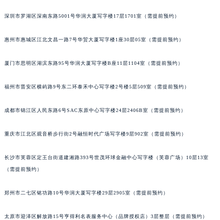
黑龙江省鸡西市鸡冠区红军路萧邦售后服务中心（需提前预约）
深圳市罗湖区深南东路5001号华润大厦写字楼17层1701室（需提前预约）
黑龙江省佳木斯市向阳区长安路萧邦售后服务中心（需提前预约）
黑龙江省牡丹江市东安区太平路萧邦售后服务中心（需提前预约）
惠州市惠城区江北文昌一路7号华贸大厦写字楼1座30层05室（需提前预约）
黑龙江省七台河市桃山区大同街萧邦售后服务中心（需提前预约）
厦门市思明区湖滨东路95号华润大厦写字楼B座11层1104室（需提前预约）
黑龙江省齐齐哈尔市龙沙区龙华路萧邦售后服务中心（需提前预约）
黑龙江省双鸭山市尖山区新兴大街萧邦售后服务中心（需提前预约）
福州市晋安区横屿路9号东二环泰禾中心写字楼2号楼5层509室（需提前预约）
黑龙江省绥化市北林区新华街与康庄路交叉口萧邦售后服务中心（需提前预约）
黑龙江省伊春市伊美区通河路萧邦售后服务中心（需提前预约）
成都市锦江区人民东路6号SAC东原中心写字楼24层2406B室（需提前预约）
吉林省白城市洮北区明仁南街萧邦售后服务中心（需提前预约）
重庆市江北区观音桥步行街2号融恒时代广场写字楼9层902室（需提前预约）
吉林省白山市浑江区浑江大街萧邦售后服务中心（需提前预约）
吉林省吉林市船营区河南街萧邦售后服务中心（需提前预约）
长沙市芙蓉区定王台街道建湘路393号世茂环球金融中心写字楼（芙蓉广场）10层13室
吉林省辽源市龙山区人民大街萧邦售后服务中心（需提前预约）
（需提前预约）
吉林省梅河口市新华街道梅河大街萧邦售后服务中心（需提前预约）
吉林省四平市铁东区紫气大路与南九经街交汇处萧邦售后服务中心（需提前预约）
郑州市二七区铭功路10号华润大厦写字楼29层2905室（需提前预约）
吉林省松原市宁江区五环大街萧邦售后服务中心（需提前预约）
太原市迎泽区解放路15号亨得利名表服务中心（品牌授权店）3层整层（需提前预约）
吉林省通化市东昌区环通乡江南大街萧邦售后服务中心（需提前预约）