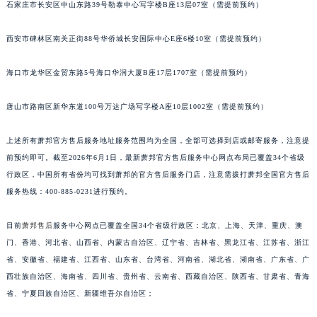
石家庄市长安区中山东路39号勒泰中心写字楼B座13层07室（需提前预约）
安徽省淮南市田家庵区国庆中路萧邦售后服务中心（需提前预约）
安徽省黄山市屯溪区黄山西路萧邦售后服务中心（需提前预约）
西安市碑林区南关正街88号华侨城长安国际中心E座6楼10室（需提前预约）
安徽省六安市金安区解放中路萧邦售后服务中心（需提前预约）
海口市龙华区金贸东路5号海口华润大厦B座17层1707室（需提前预约）
安徽省马鞍山市雨山区湖南西路萧邦售后服务中心（需提前预约）
安徽省宿州市埇桥区人民中路萧邦售后服务中心（需提前预约）
唐山市路南区新华东道100号万达广场写字楼A座10层1002室（需提前预约）
安徽省铜陵市铜官区石城大道萧邦售后服务中心（需提前预约）
安徽省芜湖市镜湖区中山路步行街萧邦售后服务中心（需提前预约）
上述所有萧邦官方售后服务地址服务范围均为全国，全部可选择到店或邮寄服务，注意提
安徽省宣城市宣州区叠嶂西路萧邦售后服务中心（需提前预约）
前预约即可。截至2026年6月1日，最新萧邦官方售后服务中心网点布局已覆盖34个省级
行政区，中国所有省份均可找到萧邦的官方售后服务门店，注意需拨打萧邦全国官方售后
福建省龙岩市新罗区九一南路萧邦售后服务中心（需提前预约）
服务热线：400-885-0231进行预约。
福建省南平市建阳区人民西路萧邦售后服务中心（需提前预约）
福建省宁德市蕉城区天湖东路萧邦售后服务中心（需提前预约）
目前
萧邦售后
服务中心网点已覆盖全国34个省级行政区：北京、上海、天津、重庆、澳
福建省莆田市城厢区霞林街道荔华东大道萧邦售后服务中心（需提前预约）
门、香港、河北省、山西省、内蒙古自治区、辽宁省、吉林省、黑龙江省、江苏省、浙江
福建省三明市三元区东乾二路萧邦售后服务中心（需提前预约）
省、安徽省、福建省、江西省、山东省、台湾省、河南省、湖北省、湖南省、广东省、广
福建省漳州市龙文区步港路萧邦售后服务中心（需提前预约）
西壮族自治区、海南省、四川省、贵州省、云南省、西藏自治区、陕西省、甘肃省、青海
省、宁夏回族自治区、新疆维吾尔自治区；
江苏省常州市新北区龙锦路1590号现代传媒中心5号楼10层1008室萧邦售后服务中心（需提前预约）
江苏省淮安市清江浦区淮海北路萧邦售后服务中心（需提前预约）