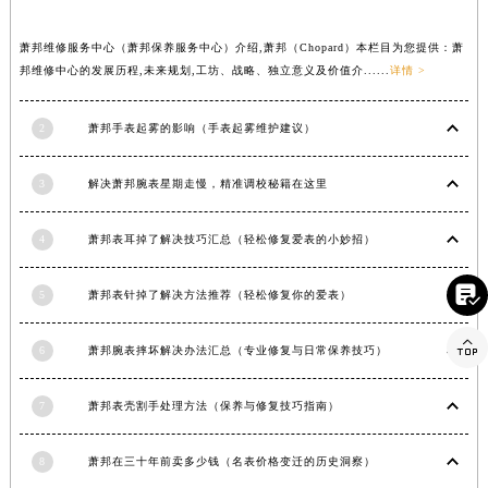
湖北省鄂州市鄂城区文星大道萧邦售后服务中心（需提前预约）
萧邦维修服务中心（萧邦保养服务中心）介绍,萧邦（Chopard）本栏目为您提供：萧
湖北省黄冈市黄州区赤壁大道萧邦售后服务中心（需提前预约）
邦维修中心的发展历程,未来规划,工坊、战略、独立意义及价值介......
详情 >
湖北省黄石市黄石港区武汉路萧邦售后服务中心（需提前预约）
湖北省荆门市东宝中天街步行街萧邦售后服务中心（需提前预约）
2
萧邦手表起雾的影响（手表起雾维护建议）
湖北省荆州市荆州区荆中路萧邦售后服务中心（需提前预约）
湖北省十堰市茅箭区人民北路萧邦售后服务中心（需提前预约）
3
解决萧邦腕表星期走慢，精准调校秘籍在这里
湖北省随州市曾都区青年路萧邦售后服务中心（需提前预约）
湖北省咸宁市咸安区长安大道萧邦售后服务中心（需提前预约）
4
萧邦表耳掉了解决技巧汇总（轻松修复爱表的小妙招）
湖北省襄阳市樊城区长虹路与人民路交叉口萧邦售后服务中心（需提前预约）

5
萧邦表针掉了解决方法推荐（轻松修复你的爱表）
湖北省孝感市孝南区复兴大道萧邦售后服务中心（需提前预约）
湖北省宜昌市西陵区夷陵大道与港窑路萧邦售后服务中心（需提前预约）

6
萧邦腕表摔坏解决办法汇总（专业修复与日常保养技巧）
湖南省常德市武陵区人民路萧邦售后服务中心（需提前预约）
湖南省郴州市北湖区国庆北路萧邦售后服务中心（需提前预约）
7
萧邦表壳割手处理方法（保养与修复技巧指南）
湖南省衡阳市雁峰区解放路萧邦售后服务中心（需提前预约）
湖南省怀化市鹤城区迎丰中路萧邦售后服务中心（需提前预约）
8
萧邦在三十年前卖多少钱（名表价格变迁的历史洞察）
湖南省娄底市娄星区长青街萧邦售后服务中心（需提前预约）