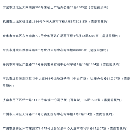
青岛市南区山东路6号华润大厦B座22层04室（需提前预约）
宁波市江北区大闸南路500号来福士广场办公楼20层2009室（需提前预约）
烟台市芝罘区胜利路139号万达金融中心A座907室（需提前预约）
杭州市上城区钱江路1366号华润大厦写字楼A座5层503-5室（需提前预约）
长春市朝阳区西安大路727号中银大厦A座(旺进大厦)18层09室（需提前预约）
贵阳市南明区都司高架桥路33号亨特国际金融中心14楼14D（需提前预约）
金华市金东区东市南街777号金华万达广场写字楼4号楼22层2209室（需提前预约）
昆明市盘龙区北京路928号同德昆明广场写字楼10层06室（需提前预约）
石家庄市长安区中山东路39号勒泰中心写字楼B座13层07室（需提前预约）
绍兴市越城区胜利东路379号世茂天际中心写字楼8层805室（需提前预约）
西安市碑林区南关正街88号华侨城长安国际中心E座6楼10室（需提前预约）
嘉兴市南湖区广益路705号嘉兴世界贸易中心写字楼A座13层1304室（需提前预约）
海口市龙华区金贸东路5号海口华润大厦B座17层1707室（需提前预约）
唐山市路南区新华东道100号万达广场写字楼A座10层1002室（需提前预约）
南昌市红谷滩新区红谷中大道998号绿地双子塔（中央广场）A1座办公楼14层07室（需提
台州市椒江区东海大道1800号腾达中心东1幢20楼2002室（需提前预约）
前预约）
内蒙古自治区呼和浩特市玉泉区大学西街70号华润万象城写字楼（鄂尔多斯大厦）23层2326室（需提前预约）
甘肃省兰州市七里河区西津西路16号兰州中心写字楼21层2102室（需提前预约）
济南市历下区经十路11111号华润中心写字楼（万象城）15层1508室（需提前预约）
重庆市解放碑渝中区民权路28号英利国际金融中心写字楼20层01室（需提前预约）
广州市天河区天河路230号万菱汇国际中心写字楼A塔7层704室（需提前预约）
黑龙江省大庆市萨尔图区会战大街萧邦售后服务中心（需提前预约）
黑龙江省鹤岗市向阳区红军路萧邦售后服务中心（需提前预约）
广州市越秀区环市东路371-375号世界贸易中心大厦南塔写字楼15层07室（需提前预约）
黑龙江省黑河市爱辉区中央街萧邦售后服务中心（需提前预约）