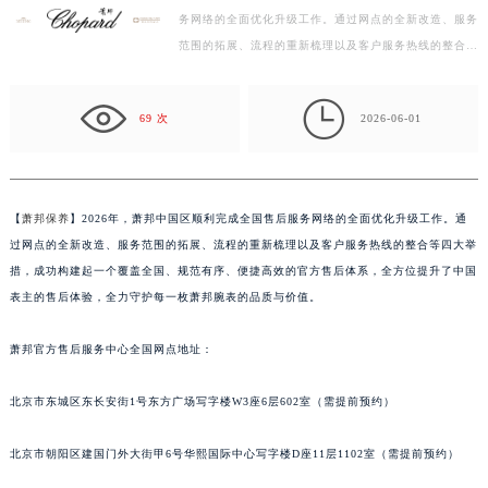
务网络的全面优化升级工作。通过网点的全新改造、服务
杭州市上城区钱江路1366号华润大厦写字楼A座5层503-5室（需提前预约）
范围的拓展、流程的重新梳理以及客户服务热线的整合等
金华市金东区东市南街777号金华万达广场写字楼4号楼22层2209室（需提前预约）
四大举措，成功构建起一个覆盖全国、规范有序、便捷
绍兴市越城区胜利东路379号世茂天际中心写字楼8层805室（需提前预约）
高…

嘉兴市南湖区广益路705号嘉兴世界贸易中心写字楼A座13层1304室（需提前预约）
69 次
2026-06-01
南昌市红谷滩新区红谷中大道998号绿地双子塔（中央广场）A1座办公楼14层07室（需提前预约）
济南市历下区经十路11111号华润中心写字楼（万象城）15层1508室（需提前预约）
广州市天河区天河路230号万菱汇国际中心写字楼A塔7层704室（需提前预约）
【
萧邦保养
】2026年，萧邦中国区顺利完成全国售后服务网络的全面优化升级工作。通
广州市越秀区环市东路371-375号世界贸易中心大厦南塔写字楼15层07室（需提前预约）
过网点的全新改造、服务范围的拓展、流程的重新梳理以及客户服务热线的整合等四大举
深圳市罗湖区深南东路5001号华润大厦写字楼17层1701室（需提前预约）
措，成功构建起一个覆盖全国、规范有序、便捷高效的官方售后体系，全方位提升了中国
表主的售后体验，全力守护每一枚萧邦腕表的品质与价值。
惠州市惠城区江北文昌一路7号华贸大厦写字楼1座30层05室（需提前预约）
厦门市思明区湖滨东路95号华润大厦写字楼B座11层1104室（需提前预约）
萧邦官方售后服务中心全国网点地址：
福州市鼓楼区五四路128-1号恒力城写字楼15层03室（需提前预约）
成都市锦江区人民东路6号SAC东原中心写字楼24层2406B室（需提前预约）
北京市东城区东长安街1号东方广场写字楼W3座6层602室（需提前预约）
重庆市江北区观音桥步行街2号融恒时代广场写字楼9层902室（需提前预约）
长沙市芙蓉区定王台街道建湘路393号世茂环球金融中心写字楼（芙蓉广场）10层13室（需提前预约）
北京市朝阳区建国门外大街甲6号华熙国际中心写字楼D座11层1102室（需提前预约）
郑州市二七区铭功路10号华润大厦写字楼29层2905室（需提前预约）