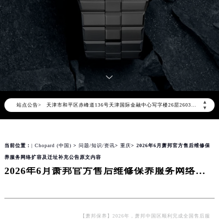
2026年8月萧邦中国区售后服务网络优化升级公告
2026年8月萧邦全国官方售后客户服务热线：400-885-0231
萧邦官方全国统一服务热线400-885-0231，服务覆盖中国大陆、香港、澳门、台湾全部区域（非大陆需加拨“+86”）
2026年8月萧邦售后服务中心最新网点地址：
北京市朝阳区建国门外大街甲6号华熙国际中心写字楼D座11层1102室（北京总部）（需提前预约）
北京市东城区东长安街1号东方广场写字楼W3座6层602室（需提前预约）
天津市和平区赤峰道136号天津国际金融中心写字楼26层2603室（需提前预约）
▲
站点公告>
上海市徐汇区虹桥路3号港汇中心写字楼2座37层3705室（需提前预约）
▼
上海市黄浦区南京东路299号宏伊国际广场写字楼8层806室（需提前预约）
南京市秦淮区中山南路1号（新街口）南京中心写字楼22层C1-1室（需提前预约）
当前位置：
| Chopard (中国)
>
问题/知识/资讯
>
重庆
> 2026年6月萧邦官方售后维修保
常州市新北区龙锦路1590号现代传媒中心写字楼5号楼10层1008室（需提前预约）
养服务网络扩容及迁址补充公告原文内容
徐州市鼓楼区淮海东路29号苏宁广场IFC国际金融中心写字楼35层3508室（需提前预约）
2026年6月萧邦官方售后维修保养服务网络扩容及迁址补充公告原文内容
扬州市邗江区国展路29号星耀天地写字楼1号楼18层1803室（需提前预约）
盐城市盐都区世纪大道5号盐城金融城写字楼1号楼16层1604室（需提前预约）
泰州市海陵区永定东路399号置地商务中心东塔写字楼（华润万象城）17层1706室（需提前预约）
【萧邦保养】2026年，萧邦中国区顺利完成全国售后服
宁波市江北区大闸南路500号来福士广场办公楼20层2009室（需提前预约）