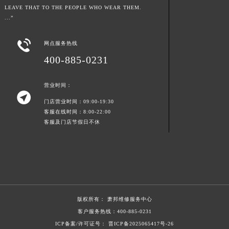
LEAVE THAT TO THE PEOPLE WHO WEAR THEM.
青海省黄南藏族自治州同仁市德合隆路萧邦售后服务中心（需提前预约）
...”
青海省西宁市城西区海湖新区西关大道萧邦售后服务中心（需提前预约）
青海省玉树藏族自治州结古镇胜利路萧邦售后服务中心（需提前预约）

网点服务热线
陕西省安康市汉滨区金州路萧邦售后服务中心（需提前预约）
400-885-0231
陕西省宝鸡市渭滨区经二路萧邦售后服务中心（需提前预约）
陕西省汉中市汉台区北大街萧邦售后服务中心（需提前预约）
营业时间：

陕西省商洛市商州区州城街萧邦售后服务中心（需提前预约）
门店营业时间：09:00-19:30
客服在线时间：8:00-22:00
陕西省铜川市王益区红旗街萧邦售后服务中心（需提前预约）
客服及门店节假日不休
陕西省渭南市临渭区东风大街萧邦售后服务中心（需提前预约）
陕西省咸阳市秦都区沣西新城统一西路与白马河路交汇处萧邦售后服务中心（需提前预约）
陕西省延安市宝塔区中心街萧邦售后服务中心（需提前预约）
陕西省榆林市榆阳区长兴路萧邦售后服务中心（需提前预约）
新疆维吾尔自治区阿克苏市东大街萧邦售后服务中心（需提前预约）
新疆维吾尔自治区阿拉尔市胜利大道萧邦售后服务中心（需提前预约）
版权所有：
萧邦维修服务中心
客户服务热线：
400-885-0231
新疆维吾尔自治区阿拉山口市友好路萧邦售后服务中心（需提前预约）
ICP备案/许可证号： 晋ICP备2025065417号-26
新疆维吾尔自治区阿勒泰市解放路萧邦售后服务中心（需提前预约）