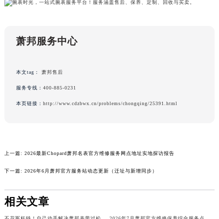
广东省深圳市罗湖区深南东路5001号华润大厦17层1701室萧邦售后服务中心（需提前预约）
广东省阳江市江城区东风一路萧邦售后服务中心（需提前预约）
萧邦服务中心
广东省云浮市云城区金山路萧邦售后服务中心（需提前预约）
广东省湛江市赤坎区观海北路萧邦售后服务中心（需提前预约）
广东省肇庆市端州区信安大道与砚都大道交汇处萧邦售后服务中心（需提前预约）
本文tag：
萧邦售后
广西壮族自治区百色市右江区中山二路萧邦售后服务中心（需提前预约）
服务专线：
400-885-0231
广西壮族自治区北海市海城区北京路萧邦售后服务中心（需提前预约）
本页链接：
http://www.cdzbwx.cn/problems/chongqing/25391.html
广西壮族自治区崇左市江州区石景林街道友谊大道与丽川路交汇处萧邦售后服务中心（需提前预约）
广西壮族自治区防城港市港口区金花茶大道萧邦售后服务中心（需提前预约）
广西壮族自治区贵港市港北区港城街道布山大道与仙衣路交叉口萧邦售后服务中心（需提前预约）
广西壮族自治区桂林市秀峰区红岭路萧邦售后服务中心（需提前预约）
上一篇:
2026最新Chopard萧邦名表官方维修服务网点地址实地探访报告
广西壮族自治区河池市金城江区金城江街道朝阳路萧邦售后服务中心（需提前预约）
下一篇:
2026年6月萧邦官方服务站动态更新（迁址与新增同步）
广西壮族自治区贺州市八步区城东街道灵峰南路萧邦售后服务中心（需提前预约）
广西壮族自治区来宾市兴宾区桂中大道萧邦售后服务中心（需提前预约）
相关文章
广西壮族自治区柳州市城中区中山中路萧邦售后服务中心（需提前预约）
广西壮族自治区钦州市钦南区金海湾东大街萧邦售后服务中心（需提前预约）
不花冤枉钱！自己动手解决萧邦表带过松问题
2026年7月萧邦官方维修保养综合服务点最新动态补充最终汇总（搬迁新增）文件