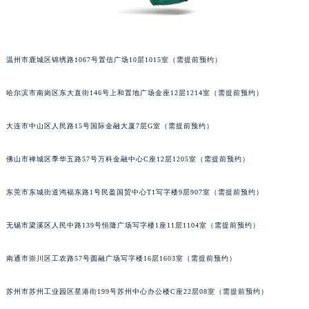
北京市东城区东长安街1号王府井东方广场W3座6层602室萧邦售后服务中心（需提前预约）
河北省保定市竞秀区朝阳北大街北国先天下萧邦售后服务中心（需提前预约）
内蒙古自治区阿拉善盟市左旗土尔扈特大街萧邦售后服务中心（需提前预约）
温州市鹿城区锦绣路1067号置信广场10层1015室（需提前预约）
内蒙古自治区巴彦淖尔市临河区新华街萧邦售后服务中心（需提前预约）
哈尔滨市南岗区东大直街146号上和置地广场金座12层1214室（需提前预约）
内蒙古自治区包头市青山区幸福路甲3号王府井百货名表维修萧邦售后服务中心（需提前预约）
内蒙古自治区赤峰市红山区哈达街萧邦售后服务中心（需提前预约）
大连市中山区人民路15号国际金融大厦7层G室（需提前预约）
内蒙古自治区鄂尔多斯市东胜区伊金霍洛街萧邦售后服务中心（需提前预约）
内蒙古自治区呼伦贝尔市海拉尔区中央街萧邦售后服务中心（需提前预约）
佛山市禅城区季华五路57号万科金融中心C座12层1205室（需提前预约）
内蒙古自治区通辽市科尔沁区明仁大街萧邦售后服务中心（需提前预约）
内蒙古自治区乌海市海勃湾区人民南路萧邦售后服务中心（需提前预约）
东莞市东城街道鸿福东路1号民盈国贸中心T1写字楼9层907室（需提前预约）
内蒙古自治区乌兰察布市集宁区恩和大街萧邦售后服务中心（需提前预约）
无锡市梁溪区人民中路139号恒隆广场写字楼1座11层1104室（需提前预约）
内蒙古自治区锡林郭勒盟市锡林浩特市光明街与额尔敦路交叉口萧邦售后服务中心（需提前预约）
内蒙古自治区兴安盟市乌兰浩特市兴安大街萧邦售后服务中心（需提前预约）
南通市崇川区工农路57号圆融广场写字楼16层1603室（需提前预约）
山西省大同市平城区迎宾街萧邦售后服务中心（需提前预约）
山西省晋城市城区黄华街萧邦售后服务中心（需提前预约）
苏州市苏州工业园区星港街199号苏州中心办公楼C座22层08室（需提前预约）
山西省晋中市榆次区顺城街萧邦售后服务中心（需提前预约）