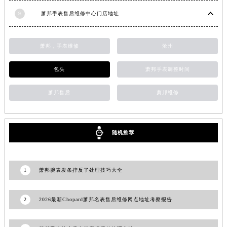
湖南省邵阳市双清区东风路萧邦售后服务中心（需提前预约）
9
萧邦手表售后维修中心门店地址
湖南省湘潭市雨湖区莲城大道萧邦售后服务中心（需提前预约）
湖南省益阳市赫山区桃花仑路萧邦售后服务中心（需提前预约）
萧邦，手表维修
沧州
湖南省永州市冷水滩区永州大道与中兴路交叉口萧邦售后服务中心（需提前预约）
湖南省岳阳市岳阳楼区东茅岭路萧邦售后服务中心（需提前预约）
包头
萧邦手表调整时间
湖南省张家界市永定区解放路萧邦售后服务中心（需提前预约）
萧邦售后
萧邦维修
湖南省长沙市芙蓉区建湘路393号世茂环球金融中心写字楼10层1013室萧邦售后服务中心（需提前预约）
湖南省株洲市芦淞区建设南路萧邦售后服务中心（需提前预约）
甘肃省白银市白银区北京路萧邦售后服务中心（需提前预约）
随机推荐
甘肃省定西市安定区解放路萧邦售后服务中心（需提前预约）
甘肃省敦煌市沙州镇阳关中路萧邦售后服务中心（需提前预约）
甘肃省合作市人民街萧邦售后服务中心（需提前预约）
1
萧邦腕表发条拧反了处理技巧大全
甘肃省嘉峪关市雄关区新华中路萧邦售后服务中心（需提前预约）
甘肃省金昌市金川区北京路萧邦售后服务中心（需提前预约）
2
2026最新Chopard萧邦名表售后维修网点地址考察报告
甘肃省酒泉市肃州区西大街萧邦售后服务中心（需提前预约）
甘肃省临夏市城南街道团结路萧邦售后服务中心（需提前预约）