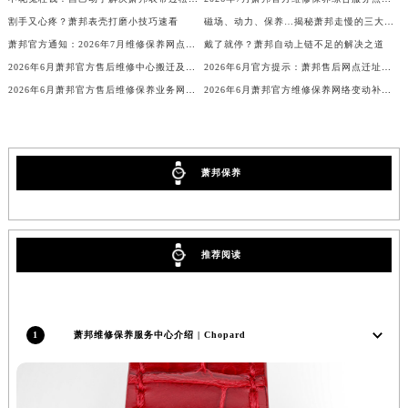
广西壮族自治区梧州市万秀区龙湖镇高旺路萧邦售后服务中心（需提前预约）
割手又心疼？萧邦表壳打磨小技巧速看
磁场、动力、保养…揭秘萧邦走慢的三大元凶
萧邦官方通知：2026年7月维修保养网点迁址及新开（附完整列表）
戴了就停？萧邦自动上链不足的解决之道
广西壮族自治区玉林市玉州区金玉路萧邦售后服务中心（需提前预约）
2026年6月萧邦官方售后维修中心搬迁及保养点新开补充通知原文内容全面公示
2026年6月官方提示：萧邦售后网点迁址与增设
海南省儋州市儋州市那大镇兰洋北路萧邦售后服务中心（需提前预约）
2026年6月萧邦官方售后维修保养业务网点变更记录文件内容公示
2026年6月萧邦官方维修保养网络变动补充最终明细确认文件正式发布
海南省东方市八所镇解放西路萧邦售后服务中心（需提前预约）
海南省琼海市嘉积镇东风路萧邦售后服务中心（需提前预约）
海南省三沙市西沙区西沙群岛永兴岛北京路萧邦售后服务中心（需提前预约）
萧邦保养
海南省三亚市吉阳区迎宾路萧邦售后服务中心（需提前预约）
海南省万宁市万城镇解放路萧邦售后服务中心（需提前预约）
海南省文昌市文城镇教育东路萧邦售后服务中心（需提前预约）
海南省五指山市通什镇三月三大道萧邦售后服务中心（需提前预约）
推荐阅读
香港特别行政区尖沙咀区油尖旺区广东道萧邦售后服务中心（需提前预约）
香港特别行政区金钟区中西区金钟道萧邦售后服务中心（需提前预约）
香港特别行政区九龙区油尖旺区弥敦道萧邦售后服务中心（需提前预约）
1
萧邦维修保养服务中心介绍 | Chopard
香港特别行政区铜锣湾区湾仔区轩尼诗道萧邦售后服务中心（需提前预约）
河南省安阳市文峰区解放大道萧邦售后服务中心（需提前预约）
河南省鹤壁市淇滨区九州路萧邦售后服务中心（需提前预约）