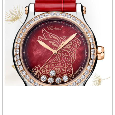
河南省济源市沁园街道济水大道萧邦售后服务中心（需提前预约）
河南省焦作市解放区解放路萧邦售后服务中心（需提前预约）
河南省开封市鼓楼区中山路萧邦售后服务中心（需提前预约）
河南省洛阳市西工区中州中路与解放路交叉口萧邦售后服务中心（需提前预约）
河南省漯河市源汇区交通路萧邦售后服务中心（需提前预约）
河南省南阳市宛城区范蠡东路与南都路交叉口萧邦售后服务中心（需提前预约）
河南省平顶山市卫东区建设路萧邦售后服务中心（需提前预约）
河南省濮阳市大华龙区开州路绿城路交叉口萧邦售后服务中心（需提前预约）
河南省三门峡市湖滨区和平路萧邦售后服务中心（需提前预约）
河南省商丘市梁园区神火大道萧邦售后服务中心（需提前预约）
河南省新乡市红旗区人民路萧邦售后服务中心（需提前预约）
河南省信阳市浉河区东方红大道萧邦售后服务中心（需提前预约）
河南省许昌市魏都区建安大道与八龙路交叉口萧邦售后服务中心（需提前预约）
河南省郑州市二七区民主路10号华润大厦29层2905室萧邦售后服务中心（需提前预约）
河南省周口市川汇区七一路萧邦售后服务中心（需提前预约）
河南省驻马店市驿城区乐山大道与置地大道交叉口萧邦售后服务中心（需提前预约）