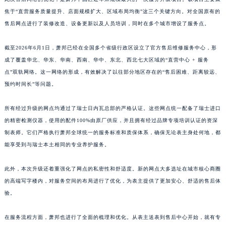
焦于“直营服务质量提升、店面规模扩大、区域布局均衡”这三个关键方向。对全国原有的
江西省新余市渝水区北湖西路萧邦售后服务中心（需提前预约）
售后网点进行了装修改造、设备更新以及人员培训，同时在多个城市增设了服务点。
江西省宜春市袁州区中山中路萧邦售后服务中心（需提前预约）
江西省鹰潭市月湖区胜利东路萧邦售后服务中心（需提前预约）
截至2026年6月1日，萧邦已经在全国多个省级行政区设立了官方售后维修服务中心，形
山东省德州市德城区东风中路萧邦售后服务中心（需提前预约）
成了覆盖华北、华东、华南、西南、华中、东北、西北七大区域的“直营中心 + 服务
山东省东营市东营区济南路萧邦售后服务中心（需提前预约）
点”双轨网络。这一网络的形成，有效解决了以往部分地区存在的“售后困难、距离较远、
山东省济南市历下区经十路11111号华润中心写字楼（万象城）15层1508室萧邦售后服务中心（需提前预约）
预约时间长”等问题。
山东省济宁市任城区太白楼路萧邦售后服务中心（需提前预约）
所有经过升级的网点均通过了瑞士日内瓦总部的严格认证。这些网点统一配备了瑞士进口
山东省莱芜市文化南路8号银座商城名表维修一楼名表维修萧邦售后服务中心（需提前预约）
的精密检测仪器，使用的配件100%由原厂供应，并且拥有经过品牌专项培训认证的资深
山东省临沂市兰山区解放路萧邦售后服务中心（需提前预约）
制表师。它们严格执行萧邦全球统一的服务标准和质保体系，确保无论表主身处何地，都
山东省日照市东港区烟台路萧邦售后服务中心（需提前预约）
能享受到与瑞士本土相同的专业养护服务。
山东省泰安市泰山区财源街道泰山大街萧邦售后服务中心（需提前预约）
山东省威海市环翠区新威海路89号振华商厦一楼名表维修萧邦售后服务中心（需提前预约）
此外，本次升级还着重强化了网点的私密性和舒适度。新的网点大多选址在城市核心商圈
的高端写字楼内，对服务空间的布局进行了优化，为表主提供了更加安心、舒适的售后体
山东省潍坊市奎文区东风东街萧邦售后服务中心（需提前预约）
验。
山东省枣庄市滕州市北辛路与善国路交叉口萧邦售后服务中心（需提前预约）
山东省淄博市张店区金晶大道萧邦售后服务中心（需提前预约）
在服务流程方面，萧邦也进行了全面的梳理和优化。从表主送表到售后中心开始，就有专
上海市黄浦区南京东路299号宏伊国际广场写字楼8层806室萧邦售后服务中心（需提前预约）