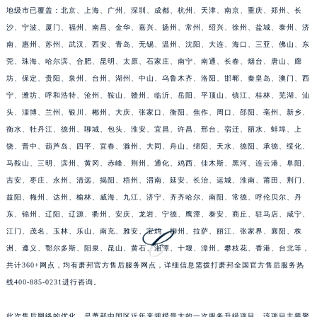
地级市已覆盖：北京、上海、广州、深圳、成都、杭州、天津、南京、重庆、郑州、长
江苏省连云港市海州区通灌北路萧邦售后服务中心（需提前预约）
沙、宁波、厦门、福州、南昌、金华、嘉兴、扬州、常州、绍兴、徐州、盐城、泰州、济
江苏省南京市秦淮区中山南路1号南京中心22层22-C1-C3室萧邦售后服务中心（需提前预约）
南、惠州、苏州、武汉、西安、青岛、无锡、温州、沈阳、大连、海口、三亚、佛山、东
江苏省宿迁市宿城区西湖路萧邦售后服务中心（需提前预约）
莞、珠海、哈尔滨、合肥、昆明、太原、石家庄、南宁、南通、长春、烟台、唐山、廊
江苏省泰州市海陵区永定东路399号置地商务中心东塔（华润万象城）17层1706室萧邦售后服务中心（需提前预约）
坊、保定、贵阳、泉州、台州、湖州、中山、乌鲁木齐、洛阳、邯郸、秦皇岛、澳门、西
宁、潍坊、呼和浩特、沧州、鞍山、赣州、临沂、岳阳、平顶山、镇江、桂林、芜湖、汕
江苏省徐州市鼓楼区淮海东路29号苏宁广场IFC国际金融中心35层3508室萧邦售后服务中心（需提前预约）
头、淄博、兰州、银川、郴州、大庆、张家口、衡阳、焦作、周口、邵阳、亳州、新乡、
江苏省盐城市盐都区世纪大道5号盐城金融城写字楼1号楼16层1604室萧邦售后服务中心（需提前预约）
衡水、牡丹江、德州、聊城、包头、淮安、宜昌、许昌、邢台、宿迁、丽水、蚌埠、上
江苏省扬州市邗江区国展路29号星耀天地写字楼1号楼18层1803室萧邦售后服务中心（需提前预约）
饶、晋中、葫芦岛、四平、宜春、滁州、大同、舟山、绵阳、天水、德阳、承德、绥化、
江苏省镇江市京口区中山东路萧邦售后服务中心（需提前预约）
马鞍山、三明、滨州、黄冈、赤峰、荆州、通化、鸡西、佳木斯、黑河、连云港、阜阳、
江西省抚州市临川区赣东大道萧邦售后服务中心（需提前预约）
吉安、枣庄、永州、清远、揭阳、梧州、渭南、延安、长治、运城、淮南、莆田、荆门、
江西省赣州市章贡区文清路萧邦售后服务中心（需提前预约）
益阳、梅州、达州、榆林、威海、九江、济宁、齐齐哈尔、南阳、常德、呼伦贝尔、丹
东、锦州、辽阳、辽源、衢州、安庆、龙岩、宁德、鹰潭、泰安、商丘、驻马店、咸宁、
江西省吉安市吉州区井冈山大道萧邦售后服务中心（需提前预约）
江门、茂名、玉林、乐山、南充、雅安、宝鸡、柳州、拉萨、丽江、张家界、襄阳、株
江西省景德镇市珠山区珠山中路萧邦售后服务中心（需提前预约）
洲、遵义、鄂尔多斯、阳泉、昆山、黄石、湘潭、十堰、漳州、攀枝花、香港、台北等，
江西省九江市浔阳区浔阳路萧邦售后服务中心（需提前预约）
共计360+网点，均有萧邦官方售后服务网点，详细信息需拨打萧邦全国官方售后服务热
江西省南昌市红谷滩新区红谷中大道998号绿地双子塔（中央广场）A1座办公楼14层1407室萧邦售后服务中心（需提前预约）
线400-885-0231进行咨询。
江西省萍乡市安源区萍安北大道与康庄路交叉口萧邦售后服务中心（需提前预约）
江西省上饶市信州区滨江西路萧邦售后服务中心（需提前预约）
此次售后网络的优化，是萧邦中国区近年来规模最大的一次服务升级项目。该项目主要聚