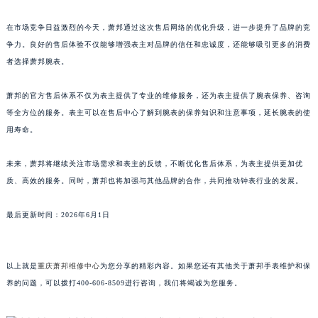
澳门特别行政区望德堂区塔石广场萧邦售后服务中心（需提前预约）
在市场竞争日益激烈的今天，萧邦通过这次售后网络的优化升级，进一步提升了品牌的竞
福建省福州市鼓楼区五四路128-1号恒力城写字楼15层03室萧邦售后服务中心（需提前预约）
争力。良好的售后体验不仅能够增强表主对品牌的信任和忠诚度，还能够吸引更多的消费
福建省厦门市思明区湖滨东路95号万象城华润大厦B座11层1104室萧邦售后服务中心（需提前预约）
者选择萧邦腕表。
广东省潮州市潮安区新风路与潮汕路交汇处萧邦售后服务中心（需提前预约）
萧邦的官方售后体系不仅为表主提供了专业的维修服务，还为表主提供了腕表保养、咨询
广东省广州市天河区天河路230号万菱汇国际中心A塔7层704室萧邦售后服务中心（需提前预约）
等全方位的服务。表主可以在售后中心了解到腕表的保养知识和注意事项，延长腕表的使
广东省广州市越秀区环市东路371-375号世界贸易中心大厦南塔15层1507室萧邦售后服务中心（需提前预约）
用寿命。
广东省河源市源城区越王大道萧邦售后服务中心（需提前预约）
广东省惠州市惠城区江北文昌一路7号华贸大厦1座30层3005室萧邦售后服务中心（需提前预约）
未来，萧邦将继续关注市场需求和表主的反馈，不断优化售后体系，为表主提供更加优
广东省江门市蓬江区广场西路萧邦售后服务中心（需提前预约）
质、高效的服务。同时，萧邦也将加强与其他品牌的合作，共同推动钟表行业的发展。
广东省揭阳市榕城进贤门步行街萧邦售后服务中心（需提前预约）
最后更新时间：2026年6月1日
广东省茂名市电白区水东街道迎宾大道萧邦售后服务中心（需提前预约）
广东省梅州市梅江区金燕大道萧邦售后服务中心（需提前预约）
广东省清远市清城区湖西路萧邦售后服务中心（需提前预约）
以上就是
重庆萧邦维修中心
为您分享的精彩内容。如果您还有其他关于萧邦手表维护和保
广东省汕头市龙湖区长平路萧邦售后服务中心（需提前预约）
养的问题，可以拨打400-606-8509进行咨询，我们将竭诚为您服务。
广东省汕尾市城区香洲街道园林社区翠园街萧邦售后服务中心（需提前预约）
广东省韶关市武江区芙蓉新区与老城中心交汇处萧邦售后服务中心（需提前预约）