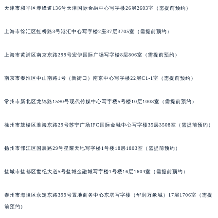
天津市和平区赤峰道136号天津国际金融中心写字楼26层2603室（需提前预约）
太原市迎泽区解放路15号亨得利名表服务中心（品牌授权店）3层整层（需提前预约）
沈阳市沈河区中街路137号亨得利名表服务中心（品牌授权店）1层整层（需提前预约）
上海市徐汇区虹桥路3号港汇中心写字楼2座37层3705室（需提前预约）
沈阳市沈河区中街路83号亨得利名表服务中心（品牌授权店）1层整层（需提前预约）
乌鲁木齐市天山区红山路26号时代广场（CCMALL）C座17层17-B（需提前预约）
上海市黄浦区南京东路299号宏伊国际广场写字楼8层806室（需提前预约）
温州市鹿城区锦绣路1067号置信广场10层1015室（需提前预约）
南京市秦淮区中山南路1号（新街口）南京中心写字楼22层C1-1室（需提前预约）
哈尔滨市道里区友谊西路600号富力中心T2座写字楼29层03室（需提前预约）
大连市中山区人民路15号国际金融大厦7层G室（需提前预约）
常州市新北区龙锦路1590号现代传媒中心写字楼5号楼10层1008室（需提前预约）
佛山市禅城区季华五路57号万科金融中心C座12层1205室（需提前预约）
东莞市东城街道鸿福东路1号民盈国贸中心T1写字楼9层907室（需提前预约）
徐州市鼓楼区淮海东路29号苏宁广场IFC国际金融中心写字楼35层3508室（需提前预约）
无锡市梁溪区人民中路139号恒隆广场写字楼1座11层1104室（需提前预约）
南通市崇川区工农路57号圆融广场写字楼16层1603室（需提前预约）
扬州市邗江区国展路29号星耀天地写字楼1号楼18层1803室（需提前预约）
苏州市苏州工业园区星港街199号苏州中心办公楼C座22层08室（需提前预约）
盐城市盐都区世纪大道5号盐城金融城写字楼1号楼16层1604室（需提前预约）
武汉市江汉区解放大道686号世界贸易大厦38层09室（需提前预约）
南宁市青秀区金湖路59号地王大厦12楼1224室（需提前预约）
泰州市海陵区永定东路399号置地商务中心东塔写字楼（华润万象城）17层1706室（需提
合肥市蜀山区潜山路111号万象城华润大厦B座12楼03室（需提前预约）
前预约）
泉州市丰泽区宝洲路729号浦西万达中心写字楼A座7楼709室（需提前预约）