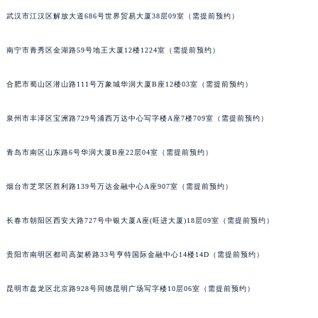
武汉市江汉区解放大道686号世界贸易大厦38层09室（需提前预约）
山西省临汾市尧都区解放路萧邦售后服务中心（需提前预约）
山西省吕梁市离石区永宁中路与建设街交叉口萧邦售后服务中心（需提前预约）
南宁市青秀区金湖路59号地王大厦12楼1224室（需提前预约）
山西省朔州市朔城区怡西路与鄯阳西街交汇处萧邦售后服务中心（需提前预约）
山西省忻州市忻府区和平东街与七一南路交叉口萧邦售后服务中心（需提前预约）
合肥市蜀山区潜山路111号万象城华润大厦B座12楼03室（需提前预约）
山西省阳泉市郊区平阳东街与新城大道交叉口萧邦售后服务中心（需提前预约）
山西省运城市盐湖区河东街萧邦售后服务中心（需提前预约）
泉州市丰泽区宝洲路729号浦西万达中心写字楼A座7楼709室（需提前预约）
山西省长治市潞州区英雄中路萧邦售后服务中心（需提前预约）
青岛市南区山东路6号华润大厦B座22层04室（需提前预约）
山西省太原市迎泽区迎泽街道解放路15号亨得利名表维修授权店3楼萧邦售后服务中心（需提前预约）
天津市和平区赤峰道136号天津国际金融中心26层2603室萧邦售后服务中心（需提前预约）
烟台市芝罘区胜利路139号万达金融中心A座907室（需提前预约）
安徽省安庆市迎江区人民路萧邦售后服务中心（需提前预约）
安徽省蚌埠市蚌山区淮河路萧邦售后服务中心（需提前预约）
长春市朝阳区西安大路727号中银大厦A座(旺进大厦)18层09室（需提前预约）
安徽省亳州市谯城区魏武大道萧邦售后服务中心（需提前预约）
贵阳市南明区都司高架桥路33号亨特国际金融中心14楼14D（需提前预约）
安徽省池州市贵池区长江路萧邦售后服务中心（需提前预约）
安徽省滁州市琅琊区南谯北路萧邦售后服务中心（需提前预约）
昆明市盘龙区北京路928号同德昆明广场写字楼10层06室（需提前预约）
安徽省阜阳市颍州区颍州北路萧邦售后服务中心（需提前预约）
安徽省淮北市相山区淮海路萧邦售后服务中心（需提前预约）