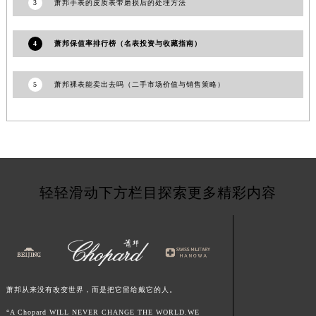
3
萧邦手表的皮质表带磨损后的处理方法
甘肃省陇南市武都区人民路萧邦售后服务中心（需提前预约）
甘肃省平凉市崆峒区西大街萧邦售后服务中心（需提前预约）
4
萧邦保值率排行榜（名表投资与收藏指南）
甘肃省庆阳市西峰区南大街萧邦售后服务中心（需提前预约）
甘肃省天水市秦州区民主路萧邦售后服务中心（需提前预约）
5
萧邦裸表能卖出去吗（二手市场价值与销售策略）
甘肃省武威市凉州区迎宾路萧邦售后服务中心（需提前预约）
甘肃省张掖市甘州区民乐北路萧邦售后服务中心（需提前预约）
宁夏回族自治区固原市原州区文化街萧邦售后服务中心（需提前预约）
宁夏回族自治区石嘴山市大武口区贺兰山路萧邦售后服务中心（需提前预约）
宁夏回族自治区吴忠市利通区开元大道萧邦售后服务中心（需提前预约）
轻轻滑动下方栏目探索更多精彩内容
宁夏回族自治区银川市兴庆区新华东路97号新百中心C馆一层C1-18号商铺萧邦售后服务中心（需提前预约）
宁夏回族自治区中卫市沙坡头区鼓楼东街萧邦售后服务中心（需提前预约）
青海省果洛藏族自治州玛沁县团结路萧邦售后服务中心（需提前预约）
青海省海北藏族自治州海晏县将军路萧邦售后服务中心（需提前预约）
青海省海东市乐都区滨河路萧邦售后服务中心（需提前预约）
萧邦从来没有改变世界，而是把它留给戴它的人。
青海省海南藏族自治州共和县青海湖大街萧邦售后服务中心（需提前预约）
“A Chopard WILL NEVER CHANGE THE WORLD.WE
青海省海西蒙古族藏族自治州德令哈市柴达木路萧邦售后服务中心（需提前预约）