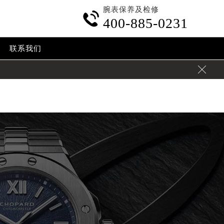
腕表保养及检修
ontent/themes/Chopard/header.php
on line
24

400-885-0231
.cn/wp-content/themes/Chopard/header.php
on line
32
联系我们
