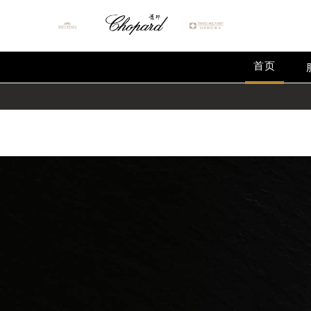
Warning
: extract() expects parameter 1 to be array, null give
Warning
: array_map(): Expected parameter 2 to be an array, 
首页