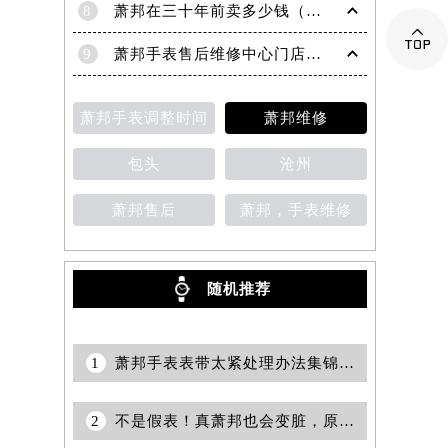
8
萧邦在三十年前卖多少钱（名表价格变迁的历史洞察）

9
萧邦手表售后维修中心门店地址
萧邦手表调整时间
萧邦维修
包头
沧州
萧邦售后
萧邦，手表维修
随机推荐
1
萧邦手表表带太紧处理办法集锦（轻松调整，舒适佩戴指南）
2
不是假表！真萧邦也会变脏，原因全在这里