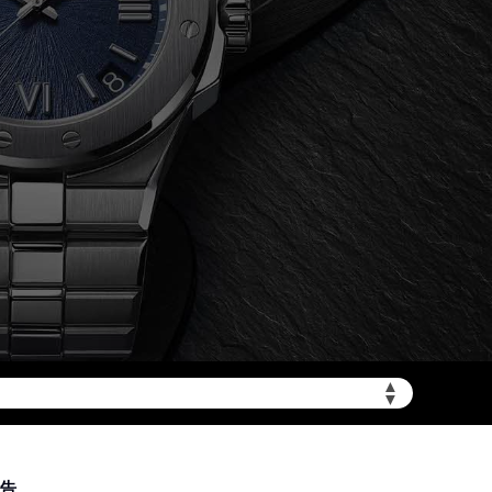
zbwx.cn/wp-
▲
▼
报告