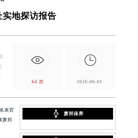
地址实地探访报告

京
面
64 次
2026-06-01
邦名表官
萧邦保养
解萧邦