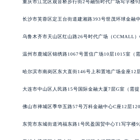
重庆市江北区观音桥步行街2号融恒时代广场写字楼9层
长沙市芙蓉区定王台街道建湘路393号世茂环球金融中
乌鲁木齐市天山区红山路26号时代广场（CCMALL）C
温州市鹿城区锦绣路1067号置信广场10层1015室（
哈尔滨市南岗区东大直街146号上和置地广场金座12层
大连市中山区人民路15号国际金融大厦7层G室（需
佛山市禅城区季华五路57号万科金融中心C座12层12
东莞市东城街道鸿福东路1号民盈国贸中心T1写字楼9