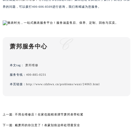
黑龙江省大庆市萨尔图区会战大街萧邦售后服务中心（需提前预约）
养的问题，可以拨打400-606-8509进行咨询，我们将竭诚为您服务。
黑龙江省鹤岗市向阳区红军路萧邦售后服务中心（需提前预约）
黑龙江省黑河市爱辉区中央街萧邦售后服务中心（需提前预约）
黑龙江省鸡西市鸡冠区红军路萧邦售后服务中心（需提前预约）
黑龙江省佳木斯市向阳区长安路萧邦售后服务中心（需提前预约）
黑龙江省牡丹江市东安区太平路萧邦售后服务中心（需提前预约）
萧邦服务中心
黑龙江省七台河市桃山区大同街萧邦售后服务中心（需提前预约）
黑龙江省齐齐哈尔市龙沙区龙华路萧邦售后服务中心（需提前预约）
本文tag：
萧邦维修
黑龙江省双鸭山市尖山区新兴大街萧邦售后服务中心（需提前预约）
服务专线：
400-885-0231
黑龙江省绥化市北林区新华街与康庄路交叉口萧邦售后服务中心（需提前预约）
本页链接：
http://www.cdzbwx.cn/problems/wuxi/24063.html
黑龙江省伊春市伊美区通河路萧邦售后服务中心（需提前预约）
吉林省白城市洮北区明仁南街萧邦售后服务中心（需提前预约）
吉林省白山市浑江区浑江大街萧邦售后服务中心（需提前预约）
吉林省吉林市船营区河南街萧邦售后服务中心（需提前预约）
上一篇:
不用去维修店！在家也能精准调节萧邦表带松紧
吉林省辽源市龙山区人民大街萧邦售后服务中心（需提前预约）
下一篇:
戴萧邦的你注意了！表蒙划痕这样处理最安全
吉林省梅河口市新华街道梅河大街萧邦售后服务中心（需提前预约）