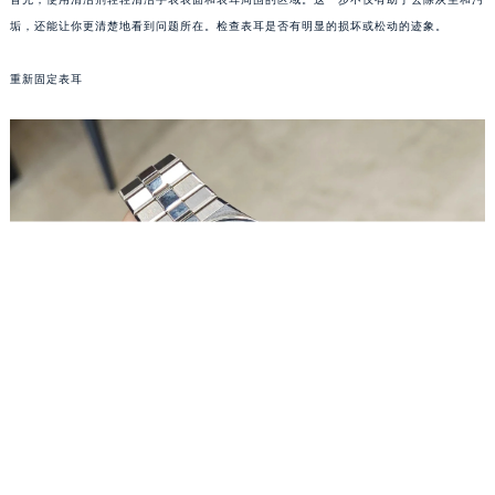
重庆市江北区观音桥步行街2号融恒时代广场写字楼9层902室（需提前预约）
垢，还能让你更清楚地看到问题所在。检查表耳是否有明显的损坏或松动的迹象。
长沙市芙蓉区定王台街道建湘路393号世茂环球金融中心写字楼（芙蓉广场）10层13室（需提前预约）
郑州市二七区铭功路10号华润大厦写字楼29层2905室（需提前预约）
重新固定表耳
太原市迎泽区解放路15号亨得利名表服务中心（品牌授权店）3层整层（需提前预约）
沈阳市沈河区中街路137号亨得利名表服务中心（品牌授权店）1层整层（需提前预约）
沈阳市沈河区中街路83号亨得利名表服务中心（品牌授权店）1层整层（需提前预约）
乌鲁木齐市天山区红山路26号时代广场（CCMALL）C座17层17-B（需提前预约）
温州市鹿城区锦绣路1067号置信广场10层1015室（需提前预约）
哈尔滨市道里区友谊西路600号富力中心T2座写字楼29层03室（需提前预约）
大连市中山区人民路15号国际金融大厦7层G室（需提前预约）
佛山市禅城区季华五路57号万科金融中心C座12层1205室（需提前预约）
东莞市东城街道鸿福东路1号民盈国贸中心T1写字楼9层907室（需提前预约）
无锡市梁溪区人民中路139号恒隆广场写字楼1座11层1104室（需提前预约）
南通市崇川区工农路57号圆融广场写字楼16层1603室（需提前预约）
苏州市苏州工业园区星港街199号苏州中心办公楼C座22层08室（需提前预约）
武汉市江汉区解放大道686号世界贸易大厦38层09室（需提前预约）