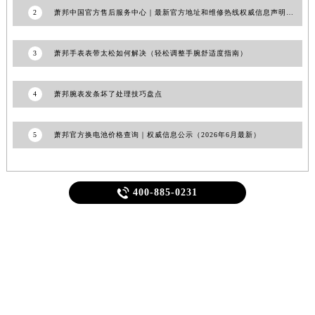
福建省漳州市龙文区步港路萧邦售后服务中心（需提前预约）
2
萧邦中国官方售后服务中心｜最新官方地址和维修热线权威信息声明（2026年6月最新）
江苏省常州市新北区龙锦路1590号现代传媒中心5号楼10层1008室萧邦售后服务中心（需提前预约）
江苏省淮安市清江浦区淮海北路萧邦售后服务中心（需提前预约）
3
萧邦手表表带太松如何解决（轻松调整手腕舒适度指南）
江苏省连云港市海州区通灌北路萧邦售后服务中心（需提前预约）
江苏省南京市秦淮区中山南路1号南京中心22层22-C1-C3室萧邦售后服务中心（需提前预约）
4
萧邦腕表发条坏了处理技巧盘点
江苏省宿迁市宿城区西湖路萧邦售后服务中心（需提前预约）
江苏省泰州市海陵区永定东路399号置地商务中心东塔（华润万象城）17层1706室萧邦售后服务中心（需提前预约）
5
萧邦官方换电池价格查询｜权威信息公示（2026年6月最新）
江苏省徐州市鼓楼区淮海东路29号苏宁广场IFC国际金融中心35层3508室萧邦售后服务中心（需提前预约）
江苏省盐城市盐都区世纪大道5号盐城金融城写字楼1号楼16层1604室萧邦售后服务中心（需提前预约）
江苏省扬州市邗江区国展路29号星耀天地写字楼1号楼18层1803室萧邦售后服务中心（需提前预约）

400-885-0231
江苏省镇江市京口区中山东路萧邦售后服务中心（需提前预约）
江西省抚州市临川区赣东大道萧邦售后服务中心（需提前预约）
轻轻滑动下方栏目探索更多精彩内容
江西省赣州市章贡区文清路萧邦售后服务中心（需提前预约）
江西省吉安市吉州区井冈山大道萧邦售后服务中心（需提前预约）
江西省景德镇市珠山区珠山中路萧邦售后服务中心（需提前预约）
江西省九江市浔阳区浔阳路萧邦售后服务中心（需提前预约）