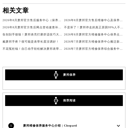
吉林省四平市铁东区紫气大路与南九经街交汇处萧邦售后服务中心（需提前预约）
相关文章
吉林省松原市宁江区五环大街萧邦售后服务中心（需提前预约）
吉林省通化市东昌区环通乡江南大街萧邦售后服务中心（需提前预约）
2026年8月萧邦官方售后服务中心（保养维修）迁址与增设总体概述文件最终定稿
2026年8月萧邦官方售后维修中心及保养点迁址新设补充一览表文本
吉林省延边市延吉市解放路萧邦售后服务中心（需提前预约）
2026年8月萧邦官方售后网点变动速查补充修订手册（迁址及新增）
不是坏了！萧邦停走的真正原因99%人不知道！
辽宁省鞍山市铁东区站前街萧邦售后服务中心（需提前预约）
告别刮手烦恼！萧邦表壳打磨舒适技巧大公开
2026年8月萧邦官方维修服务中心保养点地址变更及新开补充店文件内容
辽宁省本溪市平山区胜利路萧邦售后服务中心（需提前预约）
戴萧邦手疼？很可能是表带长度没调好！
2026年7月萧邦官方维修保养中心搬迁新增客户告知文件全文公示
不花冤枉钱！自己动手轻松解决萧邦表带过松问题
2026年7月萧邦官方维修保养综合服务中心调整补充公告（含迁址）内容
辽宁省朝阳市双塔区新华路萧邦售后服务中心（需提前预约）
辽宁省丹东市振兴区七经街萧邦售后服务中心（需提前预约）
辽宁省抚顺市新抚区东一路萧邦售后服务中心（需提前预约）
辽宁省阜新市海州区解放大街萧邦售后服务中心（需提前预约）
萧邦保养
辽宁省葫芦岛市连山区中央路萧邦售后服务中心（需提前预约）
辽宁省锦州市古塔区中央大街萧邦售后服务中心（需提前预约）
辽宁省辽阳市白塔区新运大街萧邦售后服务中心（需提前预约）
推荐阅读
辽宁省盘锦市兴隆台区石油大街萧邦售后服务中心（需提前预约）
辽宁省铁岭市银州区南马路萧邦售后服务中心（需提前预约）
辽宁省营口市站前区市府路与渤海大街交叉口萧邦售后服务中心（需提前预约）
1
萧邦维修保养服务中心介绍 | Chopard