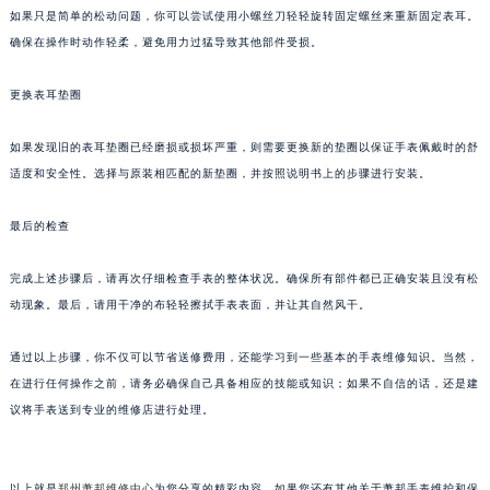
南宁市青秀区金湖路59号地王大厦12楼1224室（需提前预约）
如果只是简单的松动问题，你可以尝试使用小螺丝刀轻轻旋转固定螺丝来重新固定表耳。
合肥市蜀山区潜山路111号万象城华润大厦B座12楼03室（需提前预约）
确保在操作时动作轻柔，避免用力过猛导致其他部件受损。
泉州市丰泽区宝洲路729号浦西万达中心写字楼A座7楼709室（需提前预约）
更换表耳垫圈
青岛市南区山东路6号华润大厦B座22层04室（需提前预约）
烟台市芝罘区胜利路139号万达金融中心A座907室（需提前预约）
如果发现旧的表耳垫圈已经磨损或损坏严重，则需要更换新的垫圈以保证手表佩戴时的舒
长春市朝阳区西安大路727号中银大厦A座(旺进大厦)18层09室（需提前预约）
适度和安全性。选择与原装相匹配的新垫圈，并按照说明书上的步骤进行安装。
贵阳市南明区都司高架桥路33号亨特国际金融中心14楼14D（需提前预约）
昆明市盘龙区北京路928号同德昆明广场写字楼10层06室（需提前预约）
最后的检查
石家庄市长安区中山东路39号勒泰中心写字楼B座13层07室（需提前预约）
完成上述步骤后，请再次仔细检查手表的整体状况。确保所有部件都已正确安装且没有松
西安市碑林区南关正街88号华侨城长安国际中心E座6楼10室（需提前预约）
动现象。最后，请用干净的布轻轻擦拭手表表面，并让其自然风干。
海口市龙华区金贸东路5号海口华润大厦B座17层1707室（需提前预约）
唐山市路南区新华东道100号万达广场写字楼A座10层1002室（需提前预约）
通过以上步骤，你不仅可以节省送修费用，还能学习到一些基本的手表维修知识。当然，
台州市椒江区东海大道1800号腾达中心东1幢20楼2002室（需提前预约）
在进行任何操作之前，请务必确保自己具备相应的技能或知识；如果不自信的话，还是建
内蒙古自治区呼和浩特市玉泉区大学西街70号华润万象城写字楼（鄂尔多斯大厦）23层2326室（需提前预约）
议将手表送到专业的维修店进行处理。
甘肃省兰州市七里河区西津西路16号兰州中心写字楼21层2102室（需提前预约）
重庆市解放碑渝中区民权路28号英利国际金融中心写字楼20层01室（需提前预约）
以上就是
郑州萧邦维修中心
为您分享的精彩内容。如果您还有其他关于萧邦手表维护和保