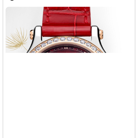
辽宁省沈阳市沈河区中街路137号亨得利名表维修授权店1楼萧邦售后服务中心（需提前预约）
辽宁省沈阳市沈河区中街路83号亨得利名表维修授权店1楼萧邦售后服务中心（需提前预约）
北京市朝阳区建国门外大街甲6号华熙国际中心D座11层1102室萧邦售后服务中心（北京总部）（需提前预约）
北京市东城区东长安街1号王府井东方广场W3座6层602室萧邦售后服务中心（需提前预约）
河北省保定市竞秀区朝阳北大街北国先天下萧邦售后服务中心（需提前预约）
内蒙古自治区阿拉善盟市左旗土尔扈特大街萧邦售后服务中心（需提前预约）
内蒙古自治区巴彦淖尔市临河区新华街萧邦售后服务中心（需提前预约）
内蒙古自治区包头市青山区幸福路甲3号王府井百货名表维修萧邦售后服务中心（需提前预约）
内蒙古自治区赤峰市红山区哈达街萧邦售后服务中心（需提前预约）
内蒙古自治区鄂尔多斯市东胜区伊金霍洛街萧邦售后服务中心（需提前预约）
内蒙古自治区呼伦贝尔市海拉尔区中央街萧邦售后服务中心（需提前预约）
内蒙古自治区通辽市科尔沁区明仁大街萧邦售后服务中心（需提前预约）
内蒙古自治区乌海市海勃湾区人民南路萧邦售后服务中心（需提前预约）
内蒙古自治区乌兰察布市集宁区恩和大街萧邦售后服务中心（需提前预约）
内蒙古自治区锡林郭勒盟市锡林浩特市光明街与额尔敦路交叉口萧邦售后服务中心（需提前预约）
内蒙古自治区兴安盟市乌兰浩特市兴安大街萧邦售后服务中心（需提前预约）