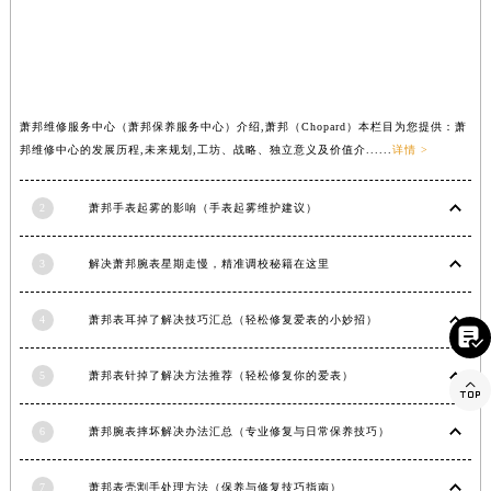
山西省大同市平城区迎宾街萧邦售后服务中心（需提前预约）
山西省晋城市城区黄华街萧邦售后服务中心（需提前预约）
山西省晋中市榆次区顺城街萧邦售后服务中心（需提前预约）
山西省临汾市尧都区解放路萧邦售后服务中心（需提前预约）
萧邦维修服务中心（萧邦保养服务中心）介绍,萧邦（Chopard）本栏目为您提供：萧
山西省吕梁市离石区永宁中路与建设街交叉口萧邦售后服务中心（需提前预约）
邦维修中心的发展历程,未来规划,工坊、战略、独立意义及价值介......
详情 >
山西省朔州市朔城区怡西路与鄯阳西街交汇处萧邦售后服务中心（需提前预约）
山西省忻州市忻府区和平东街与七一南路交叉口萧邦售后服务中心（需提前预约）
2
萧邦手表起雾的影响（手表起雾维护建议）
山西省阳泉市郊区平阳东街与新城大道交叉口萧邦售后服务中心（需提前预约）
山西省运城市盐湖区河东街萧邦售后服务中心（需提前预约）
3
解决萧邦腕表星期走慢，精准调校秘籍在这里
山西省长治市潞州区英雄中路萧邦售后服务中心（需提前预约）
山西省太原市迎泽区迎泽街道解放路15号亨得利名表维修授权店3楼萧邦售后服务中心（需提前预约）
4
萧邦表耳掉了解决技巧汇总（轻松修复爱表的小妙招）

天津市和平区赤峰道136号天津国际金融中心26层2603室萧邦售后服务中心（需提前预约）
安徽省安庆市迎江区人民路萧邦售后服务中心（需提前预约）
5
萧邦表针掉了解决方法推荐（轻松修复你的爱表）

安徽省蚌埠市蚌山区淮河路萧邦售后服务中心（需提前预约）
6
萧邦腕表摔坏解决办法汇总（专业修复与日常保养技巧）
安徽省亳州市谯城区魏武大道萧邦售后服务中心（需提前预约）
安徽省池州市贵池区长江路萧邦售后服务中心（需提前预约）
7
萧邦表壳割手处理方法（保养与修复技巧指南）