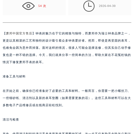
盐城市盐都区世纪大道5号盐城金融城写字楼1号楼16层1604室（需提前预约）

54 次
2026-04-30
泰州市海陵区永定东路399号置地商务中心东塔写字楼（华润万象城）17层1706室（需提前预约）
宁波市江北区大闸南路500号来福士广场办公楼20层2009室（需提前预约）
杭州市上城区钱江路1366号华润大厦写字楼A座5层503-5室（需提前预约）
【
萧邦中国官方售后
】钟表的魅力在于它的精致与独特，而萧邦作为瑞士钟表品牌之一，
金华市金东区东市南街777号金华万达广场写字楼4号楼22层2209室（需提前预约）
更是以其精湛的工艺和独特的设计吸引着众多钟表爱好者。然而，即使是再坚固的表耳，
绍兴市越城区胜利东路379号世茂天际中心写字楼8层805室（需提前预约）
也难免会因为意外而掉落。面对这样的情况，很多人可能会选择送修，但其实自己动手修
嘉兴市南湖区广益路705号嘉兴世界贸易中心写字楼A座13层1304室（需提前预约）
复也是一种不错的选择。今天，我们就来分享一些简单的方法，帮助大家在不花冤枉钱的
南昌市红谷滩新区红谷中大道998号绿地双子塔（中央广场）A1座办公楼14层07室（需提前预约）
情况下修复萧邦手表的表耳。
济南市历下区经十路11111号华润中心写字楼（万象城）15层1508室（需提前预约）
广州市天河区天河路230号万菱汇国际中心写字楼A塔7层704室（需提前预约）
准备工具与材料
广州市越秀区环市东路371-375号世界贸易中心大厦南塔写字楼15层07室（需提前预约）
在开始之前，确保你已经准备好了必要的工具和材料。一般而言，你需要一把小螺丝刀、
深圳市罗湖区深南东路5001号华润大厦写字楼17层1701室（需提前预约）
一些细砂纸、清洁剂以及新的表耳垫圈（如果需要更换的话）。这些工具和材料可以在大
惠州市惠城区江北文昌一路7号华贸大厦写字楼1座30层05室（需提前预约）
多数电子产品维修店或在线商店轻松找到。
厦门市思明区湖滨东路95号华润大厦写字楼B座11层1104室（需提前预约）
福州市鼓楼区五四路128-1号恒力城写字楼15层03室（需提前预约）
清洁与检查
成都市锦江区人民东路6号SAC东原中心写字楼24层2406B室（需提前预约）
首先，使用清洁剂轻轻清洁手表表面和表耳周围的区域。这一步不仅有助于去除灰尘和污