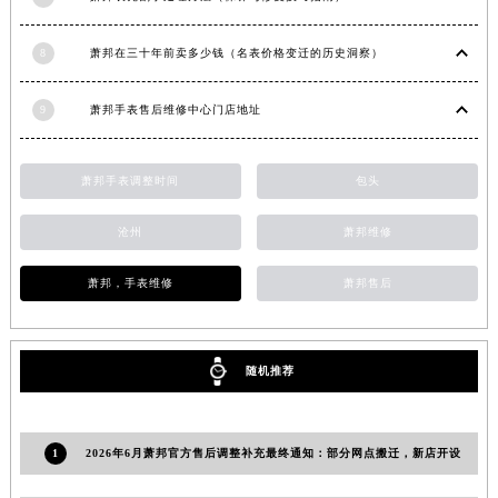
安徽省滁州市琅琊区南谯北路萧邦售后服务中心（需提前预约）
安徽省阜阳市颍州区颍州北路萧邦售后服务中心（需提前预约）
8
萧邦在三十年前卖多少钱（名表价格变迁的历史洞察）
安徽省淮北市相山区淮海路萧邦售后服务中心（需提前预约）
安徽省淮南市田家庵区国庆中路萧邦售后服务中心（需提前预约）
9
萧邦手表售后维修中心门店地址
安徽省黄山市屯溪区黄山西路萧邦售后服务中心（需提前预约）
安徽省六安市金安区解放中路萧邦售后服务中心（需提前预约）
萧邦手表调整时间
包头
安徽省马鞍山市雨山区湖南西路萧邦售后服务中心（需提前预约）
安徽省宿州市埇桥区人民中路萧邦售后服务中心（需提前预约）
沧州
萧邦维修
安徽省铜陵市铜官区石城大道萧邦售后服务中心（需提前预约）
萧邦，手表维修
萧邦售后
安徽省芜湖市镜湖区中山路步行街萧邦售后服务中心（需提前预约）
安徽省宣城市宣州区叠嶂西路萧邦售后服务中心（需提前预约）
福建省龙岩市新罗区九一南路萧邦售后服务中心（需提前预约）
随机推荐
福建省南平市建阳区人民西路萧邦售后服务中心（需提前预约）
福建省宁德市蕉城区天湖东路萧邦售后服务中心（需提前预约）
福建省莆田市城厢区霞林街道荔华东大道萧邦售后服务中心（需提前预约）
1
2026年6月萧邦官方售后调整补充最终通知：部分网点搬迁，新店开设
福建省三明市三元区东乾二路萧邦售后服务中心（需提前预约）