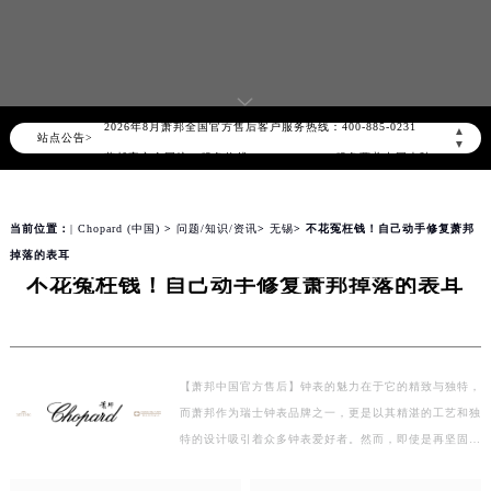
知识/资讯
2026年8月萧邦中国区售后服务网络优化升级公告
2026年8月萧邦全国官方售后客户服务热线：400-885-0231
▲
站点公告>
▼
萧邦官方全国统一服务热线400-885-0231，服务覆盖中国大陆、香港、澳门、台湾全部区域（非大陆需加拨“+86”）
2026年8月萧邦售后服务中心最新网点地址：
北京市朝阳区建国门外大街甲6号华熙国际中心写字楼D座11层1102室（北京总部）（需提前预约）
当前位置：
| Chopard (中国)
>
问题/知识/资讯
>
无锡
> 不花冤枉钱！自己动手修复萧邦
北京市东城区东长安街1号东方广场写字楼W3座6层602室（需提前预约）
掉落的表耳
不花冤枉钱！自己动手修复萧邦掉落的表耳
天津市和平区赤峰道136号天津国际金融中心写字楼26层2603室（需提前预约）
上海市徐汇区虹桥路3号港汇中心写字楼2座37层3705室（需提前预约）
上海市黄浦区南京东路299号宏伊国际广场写字楼8层806室（需提前预约）
南京市秦淮区中山南路1号（新街口）南京中心写字楼22层C1-1室（需提前预约）
【萧邦中国官方售后】钟表的魅力在于它的精致与独特，
常州市新北区龙锦路1590号现代传媒中心写字楼5号楼10层1008室（需提前预约）
而萧邦作为瑞士钟表品牌之一，更是以其精湛的工艺和独
徐州市鼓楼区淮海东路29号苏宁广场IFC国际金融中心写字楼35层3508室（需提前预约）
特的设计吸引着众多钟表爱好者。然而，即使是再坚固的
扬州市邗江区国展路29号星耀天地写字楼1号楼18层1803室（需提前预约）
表耳，也难免会因为意外而掉落。面对这样的情况，很…