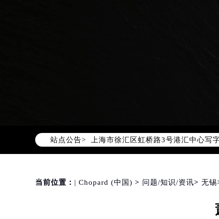
2026年8月萧邦中国区售后服务网络
2026年8月萧邦全国官方售后客户服务热线
萧邦官方全国统一服务热线400-88
2026年8月萧邦售后服务中心最新网
北京市朝阳区建国门外大街甲6号华熙
北京市东城区东长安街1号东方广场写
天津市和平区赤峰道136号天津国际金
上海市徐汇区虹桥路3号港汇中心写字楼
站点公告>
上海市黄浦区南京东路299号宏伊国
南京市秦淮区中山南路1号（新街口）
常州市新北区龙锦路1590号现代传媒
徐州市鼓楼区淮海东路29号苏宁广场I
当前位置：
| Chopard (中国)
>
问题/知识/资讯
>
无锡
扬州市邗江区国展路29号星耀天地写字
盐城市盐都区世纪大道5号盐城金融城写