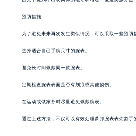
黑龙江省鹤岗市向阳区红军路萧邦售
黑龙江省黑河市爱辉区中央街萧邦售
预防措施
黑龙江省鸡西市鸡冠区红军路萧邦售
黑龙江省佳木斯市向阳区长安路萧邦
为了避免未来再次发生类似情况，可以采取一些预防
黑龙江省牡丹江市东安区太平路萧邦
黑龙江省七台河市桃山区大同街萧邦
选择适合自己手腕尺寸的腕表。
黑龙江省齐齐哈尔市龙沙区龙华路萧
黑龙江省双鸭山市尖山区新兴大街萧
避免长时间佩戴同一款腕表。
黑龙江省绥化市北林区新华街与康庄
黑龙江省伊春市伊美区通河路萧邦售
定期检查腕表表面是否有划痕或其他损伤。
吉林省白城市洮北区明仁南街萧邦售
吉林省白山市浑江区浑江大街萧邦售
在运动或做家务时尽量避免佩戴腕表。
吉林省吉林市船营区河南街萧邦售后
吉林省辽源市龙山区人民大街萧邦售
通过上述方法，不仅可以有效处理萧邦腕表表壳割手
吉林省梅河口市新华街道梅河大街萧
吉林省四平市铁东区紫气大路与南九