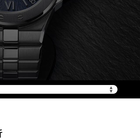
加拨“+86”）
▲
▼
析