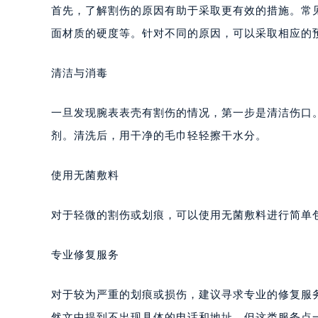
合肥市蜀山区潜山路111号万象城华润
首先，了解割伤的原因有助于采取更有效的措施。常
泉州市丰泽区宝洲路729号浦西万达中
面材质的硬度等。针对不同的原因，可以采取相应的
青岛市南区山东路6号华润大厦B座2
烟台市芝罘区胜利路139号万达金融中
清洁与消毒
长春市朝阳区西安大路727号中银大厦
贵阳市南明区都司高架桥路33号亨特
一旦发现腕表表壳有割伤的情况，第一步是清洁伤口
昆明市盘龙区北京路928号同德昆明
剂。清洗后，用干净的毛巾轻轻擦干水分。
石家庄市长安区中山东路39号勒泰中
西安市碑林区南关正街88号华侨城长
使用无菌敷料
海口市龙华区金贸东路5号海口华润大厦
唐山市路南区新华东道100号万达广场
对于轻微的割伤或划痕，可以使用无菌敷料进行简单
台州市椒江区东海大道1800号腾达中
内蒙古自治区呼和浩特市玉泉区大学西
专业修复服务
甘肃省兰州市七里河区西津西路16号兰
重庆市解放碑渝中区民权路28号英利
对于较为严重的划痕或损伤，建议寻求专业的修复服
黑龙江省大庆市萨尔图区会战大街萧
然文中提到不出现具体的电话和地址，但这类服务点