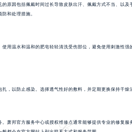
大厦B座12楼03室（需提前预约）
见的原因包括佩戴时间过长导致皮肤出汗、佩戴方式不当、以及
心写字楼A座7楼709室（需提前预约）
预防和处理措施。
2层04室（需提前预约）
心A座907室（需提前预约）
A座(旺进大厦)18层09室（需提前预约）
国际金融中心14楼14D（需提前预约）
。使用温水和温和的肥皂轻轻清洗受伤部位，避免使用刺激性强
广场写字楼10层06室（需提前预约）
心写字楼B座13层07室（需提前预约）
安国际中心E座6楼10室（需提前预约）
B座17层1707室（需提前预约）
写字楼A座10层1002室（需提前预约）
包扎，以防止感染。选择透气性好的敷料，并定期更换保持干燥
心东1幢20楼2002室（需提前预约）
街70号华润万象城写字楼（鄂尔多斯大厦）23层2326室（需
州中心写字楼21层2102室（需提前预约）
国际金融中心写字楼20层01室（需提前预约）
务。萧邦官方服务中心或授权维修点通常能够提供专业的修复服
邦售后服务中心（需提前预约）
一般都会在官方网站上列出联系方式和服务范围。