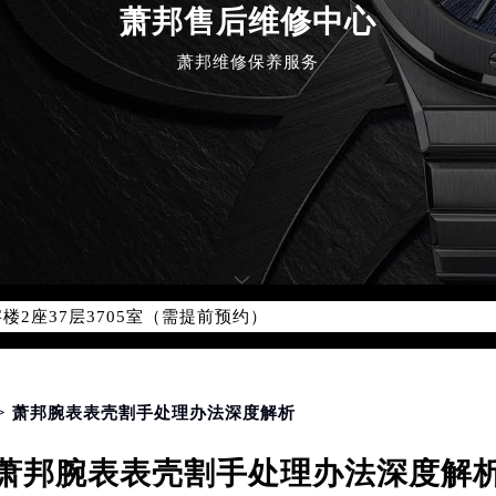
萧邦售后维修中心
萧邦维修保养服务
优化升级公告
：400-885-0231
5-0231，服务覆盖中国大陆、香港、澳门、台湾全部区域（非大陆需
点地址：
国际中心写字楼D座11层1102室（北京总部）（需提前预约）
字楼W3座6层602室（需提前预约）
融中心写字楼26层2603室（需提前预约）
2座37层3705室（需提前预约）
际广场写字楼8层806室（需提前预约）
南京中心写字楼22层C1-1室（需提前预约）
中心写字楼5号楼10层1008室（需提前预约）
FC国际金融中心写字楼35层3508室（需提前预约）
> 萧邦腕表表壳割手处理办法深度解析
楼1号楼18层1803室（需提前预约）
萧邦腕表表壳割手处理办法深度解
字楼1号楼16层1604室（需提前预约）