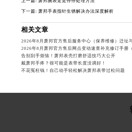
上一篇:
萧邦腕表走走停停处理方法
辽宁省沈阳市沈河区中街路83号亨
北京市朝阳区建国门外大街甲6号华熙
下一篇:
萧邦手表指针生锈解决办法深度解析
北京市东城区东长安街1号王府井东方
河北省保定市竞秀区朝阳北大街北国
相关文章
内蒙古自治区阿拉善盟市左旗土尔扈
内蒙古自治区巴彦淖尔市临河区新华
内蒙古自治区包头市青山区幸福路甲
告别刮手烦恼！萧邦表壳打磨舒适技巧大公开
内蒙古自治区赤峰市红山区哈达街萧
戴萧邦手疼？很可能是表带长度没调好！
内蒙古自治区鄂尔多斯市东胜区伊金
不花冤枉钱！自己动手轻松解决萧邦表带过松问题
内蒙古自治区呼伦贝尔市海拉尔区中
内蒙古自治区通辽市科尔沁区明仁大
内蒙古自治区乌海市海勃湾区人民南
内蒙古自治区乌兰察布市集宁区恩和
内蒙古自治区锡林郭勒盟市锡林浩特
内蒙古自治区兴安盟市乌兰浩特市兴
山西省大同市平城区迎宾街萧邦售后