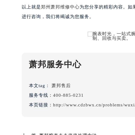
吉林省松原市宁江区五环大街萧邦售
以上就是
郑州萧邦维修中心
为您分享的精彩内容。如果您
吉林省通化市东昌区环通乡江南大街
进行咨询，我们将竭诚为您服务。
吉林省延边市延吉市解放路萧邦售后
辽宁省鞍山市铁东区站前街萧邦售后
辽宁省本溪市平山区胜利路萧邦售后
辽宁省朝阳市双塔区新华路萧邦售后
辽宁省丹东市振兴区七经街萧邦售后
辽宁省抚顺市新抚区东一路萧邦售后
萧邦服务中心
辽宁省阜新市海州区解放大街萧邦售
辽宁省葫芦岛市连山区中央路萧邦售
本文tag：
萧邦售后
辽宁省锦州市古塔区中央大街萧邦售
辽宁省辽阳市白塔区新运大街萧邦售
服务专线：
400-885-0231
辽宁省盘锦市兴隆台区石油大街萧邦
本页链接：
http://www.cdzbwx.cn/problems/wuxi
辽宁省铁岭市银州区南马路萧邦售后
辽宁省营口市站前区市府路与渤海大
辽宁省沈阳市沈河区中街路137号亨