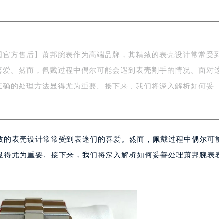
务中心东塔写字楼（华润万象城）17层1706室（需提前预约）
场办公楼20层2009室（需提前预约）
写字楼A座5层503-5室（需提前预约）
广场写字楼4号楼22层2209室（需提前预约）
国官方售后】萧邦腕表作为高端品牌，其精致的表壳设计常常受
际中心写字楼8层805室（需提前预约）
喜爱。然而，佩戴过程中偶尔可能会遇到表壳割手的情况。面对
易中心写字楼A座13层1304室（需提前预约）
绿地双子塔（中央广场）A1座办公楼14层07室（需提前预约）
正确的处理方法显得尤为重要。接下来，我们将深入解析如何妥
心写字楼（万象城）15层1508室（需提前预约）
际中心写字楼A塔7层704室（需提前预约）
世界贸易中心大厦南塔写字楼15层07室（需提前预约）
致的表壳设计常常受到表迷们的喜爱。然而，佩戴过程中偶尔可
厦写字楼17层1701室（需提前预约）
厦写字楼1座30层05室（需提前预约）
显得尤为重要。接下来，我们将深入解析如何妥善处理萧邦腕表
字楼B座11层1104室（需提前预约）
写字楼15层03室（需提前预约）
心写字楼24层2406B室（需提前预约）
代广场写字楼9层902室（需提前预约）