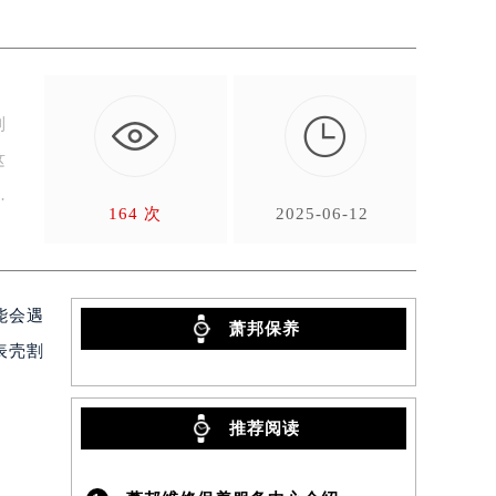

到
这
164 次
2025-06-12
能会遇
萧邦保养
表壳割
推荐阅读