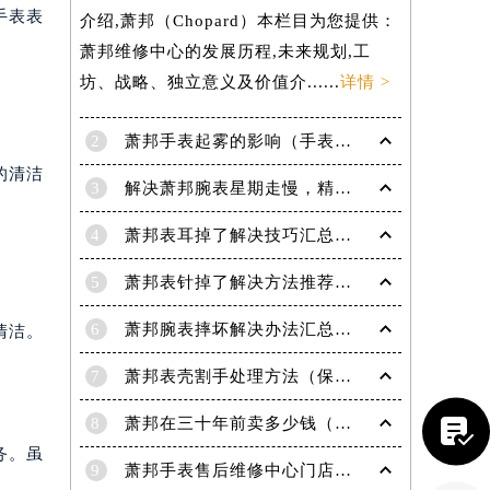
手表表
介绍,萧邦（Chopard）本栏目为您提供：
萧邦维修中心的发展历程,未来规划,工
坊、战略、独立意义及价值介......
详情 >
2
萧邦手表起雾的影响（手表起雾维护建议）
的清洁
3
解决萧邦腕表星期走慢，精准调校秘籍在这里
4
萧邦表耳掉了解决技巧汇总（轻松修复爱表的小妙招）
5
萧邦表针掉了解决方法推荐（轻松修复你的爱表）
6
萧邦腕表摔坏解决办法汇总（专业修复与日常保养技巧）
清洁。
提前预约）
7
萧邦表壳割手处理方法（保养与修复技巧指南）

8
萧邦在三十年前卖多少钱（名表价格变迁的历史洞察）
务。虽
9
萧邦手表售后维修中心门店地址