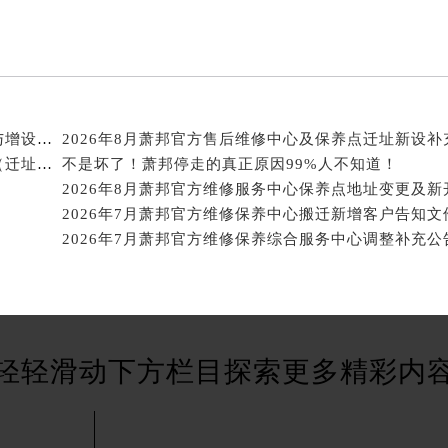
得利名表维修授权店1楼萧邦售后服务中心（需提前预约）
国际中心D座11层1102室萧邦售后服务中心（北京总部）（需
广场W3座6层602室萧邦售后服务中心（需提前预约）
先天下萧邦售后服务中心（需提前预约）
特大街萧邦售后服务中心（需提前预约）
2026年8月萧邦官方售后服务中心（保养维修）迁址与增设总体概述文件最终定稿
街萧邦售后服务中心（需提前预约）
2026年8月萧邦官方售后网点变动速查补充修订手册（迁址及新增）
不是坏了！萧邦停走的真正原因99%人不知道！
3号王府井百货名表维修萧邦售后服务中心（需提前预约）
邦售后服务中心（需提前预约）
霍洛街萧邦售后服务中心（需提前预约）
央街萧邦售后服务中心（需提前预约）
街萧邦售后服务中心（需提前预约）
路萧邦售后服务中心（需提前预约）
大街萧邦售后服务中心（需提前预约）
轻轻滑动下方栏目探索更多精彩内
市光明街与额尔敦路交叉口萧邦售后服务中心（需提前预约）
安大街萧邦售后服务中心（需提前预约）
服务中心（需提前预约）