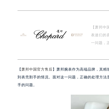
泰州市海陵区永定东路399号置地商
宁波市江北区大闸南路500号来福士广
杭州市上城区钱江路1366号华润大厦
金华市金东区东市南街777号金华万达
【萧邦中
绍兴市越城区胜利东路379号世茂天
表迷们的
嘉兴市南湖区广益路705号嘉兴世界贸
南昌市红谷滩新区红谷中大道998号
一问题，
济南市历下区经十路11111号华润中
善…
广州市天河区天河路230号万菱汇国
广州市越秀区环市东路371-375号
【
萧邦中国官方售后
】萧邦腕表作为高端品牌，其精
深圳市罗湖区深南东路5001号华润大
惠州市惠城区江北文昌一路7号华贸大
到表壳割手的情况。面对这一问题，正确的处理方法
厦门市思明区湖滨东路95号华润大厦写
手的问题。
福州市鼓楼区五四路128-1号恒力城
成都市锦江区人民东路6号SAC东原中
重庆市江北区观音桥步行街2号融恒时