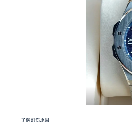
长沙市芙蓉区定王台街道建湘路393
郑州市二七区铭功路10号华润大厦写字
太原市迎泽区解放路15号亨得利名
沈阳市沈河区中街路137号亨得利名
沈阳市沈河区中街路83号亨得利名
乌鲁木齐市天山区红山路26号时代广场
温州市鹿城区锦绣路1067号置信广场
哈尔滨市道里区友谊西路600号富力中
大连市中山区人民路15号国际金融大
佛山市禅城区季华五路57号万科金融中
东莞市东城街道鸿福东路1号民盈国贸
无锡市梁溪区人民中路139号恒隆广场
南通市崇川区工农路57号圆融广场写字
苏州市苏州工业园区星港街199号苏州
武汉市江汉区解放大道686号世界贸易
了解割伤原因
南宁市青秀区金湖路59号地王大厦12