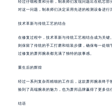
经过仔细检查和分析，制表师们发现问题出在机芯部
南宁市青秀区金湖路59号地王大厦12
对这一问题，制表师们决定采用先进的检测设备进行
合肥市蜀山区潜山路111号万象城华润
泉州市丰泽区宝洲路729号浦西万达中
技术革新与传统工艺的结合
青岛市南区山东路6号华润大厦B座2
烟台市芝罘区胜利路139号万达金融中
在修复过程中，技术革新与传统工艺相结合成为关键
长春市朝阳区西安大路727号中银大厦
贵阳市南明区都司高架桥路33号亨特
则保留了传统的手工打磨和组装步骤，确保每一处细
昆明市盘龙区北京路928号同德昆明
过修复的萧邦腕表都充满了独特的故事感。
石家庄市长安区中山东路39号勒泰中
西安市碑林区南关正街88号华侨城长
重生后的辉煌
海口市龙华区金贸东路5号海口华润大厦
唐山市路南区新华东道100号万达广场
经过一系列复杂而精细的工作后，这款萧邦腕表终于
台州市椒江区东海大道1800号腾达中
验到了高端腕表的魅力，也为萧邦品牌赢得了更多信
内蒙古自治区呼和浩特市玉泉区大学西
甘肃省兰州市七里河区西津西路16号兰
结语
重庆市解放碑渝中区民权路28号英利