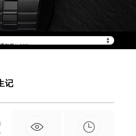
▲
▼
加拨“+86”）
生记

越
中