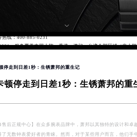
优化升级公告
：400-885-0231
5-0231，服务覆盖中国大陆、香港、澳门、台湾全部区域（非大陆需
点地址：
国际中心写字楼D座11层1102室（北京总部）（需提前预约）
卡顿停走到日差1秒：生锈萧邦的重生记
字楼W3座6层602室（需提前预约）
融中心写字楼26层2603室（需提前预约）
卡顿停走到日差1秒：生锈萧邦的重
2座37层3705室（需提前预约）
际广场写字楼8层806室（需提前预约）
南京中心写字楼22层C1-1室（需提前预约）
中心写字楼5号楼10层1008室（需提前预约）
FC国际金融中心写字楼35层3508室（需提前预约）
修售后正规中心】在众多腕表品牌中，萧邦以其独特的设计和卓
楼1号楼18层1803室（需提前预约）
得了无数钟表爱好者的青睐。然而，对于某些用户而言，他们手