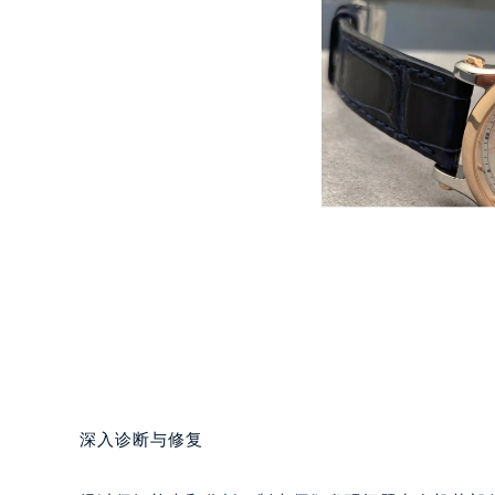
重庆市江北区观音桥步行街2号融恒时
长沙市芙蓉区定王台街道建湘路393
郑州市二七区铭功路10号华润大厦写字
太原市迎泽区解放路15号亨得利名
沈阳市沈河区中街路137号亨得利名
沈阳市沈河区中街路83号亨得利名
乌鲁木齐市天山区红山路26号时代广场
温州市鹿城区锦绣路1067号置信广场
哈尔滨市道里区友谊西路600号富力中
大连市中山区人民路15号国际金融大
佛山市禅城区季华五路57号万科金融中
东莞市东城街道鸿福东路1号民盈国贸
无锡市梁溪区人民中路139号恒隆广场
南通市崇川区工农路57号圆融广场写字
深入诊断与修复
苏州市苏州工业园区星港街199号苏州
武汉市江汉区解放大道686号世界贸易