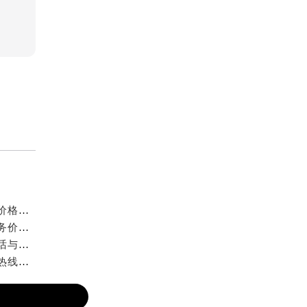
萧邦原装表带客户：2026年8月中国官方售后表蒙更换价格与周期
萧邦中国2026年8月最新官方通告：原装表带换电池服务价格与周期，客户售后公告
2026年8月最新萧邦清洗保养官方售后网点地址联系电话与热线权威信息公示
中国萧邦2026年8月官方唯一各地网点地址及客服服务热线通告