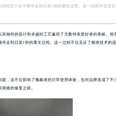
中心介绍
字楼1号楼16层1604室（需提前预约）
表却经历了从卡顿停走到日差1秒的重生过程。这一过程不仅见证
务中心东塔写字楼（华润万象城）17层1706室（需提前预约）
场办公楼20层2009室（需提前预约）
写字楼A座5层503-5室（需提前预约）
广场写字楼4号楼22层2209室（需提前预约）
以其独特的设计和卓越的工艺赢得了无数钟表爱好者的青睐。然
际中心写字楼8层805室（需提前预约）
顿停走到日差1秒的重生过程。这一过程不仅见证了腕表技术的
易中心写字楼A座13层1304室（需提前预约）
绿地双子塔（中央广场）A1座办公楼14层07室（需提前预约）
心写字楼（万象城）15层1508室（需提前预约）
际中心写字楼A塔7层704室（需提前预约）
世界贸易中心大厦南塔写字楼15层07室（需提前预约）
问题，这不仅影响了佩戴者的日常使用体验，也对品牌造成了不
厦写字楼17层1701室（需提前预约）
而艰难的修复之路。
厦写字楼1座30层05室（需提前预约）
字楼B座11层1104室（需提前预约）
写字楼15层03室（需提前预约）
心写字楼24层2406B室（需提前预约）