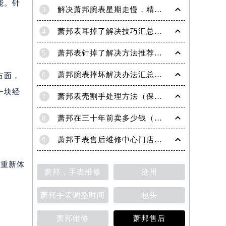
能。针
3
解决萧邦腕表星期走慢，精准调校秘籍在这里
4
萧邦表耳掉了解决技巧汇总（轻松修复爱表的小妙招）
5
萧邦表针掉了解决方法推荐（轻松修复你的爱表）
6
萧邦腕表摔坏解决办法汇总（专业修复与日常保养技巧）
方面，
一块经
7
萧邦表壳割手处理方法（保养与修复技巧指南）
8
萧邦在三十年前卖多少钱（名表价格变迁的历史洞察）
9
萧邦手表售后维修中心门店地址
者重新体
萧邦，手表维修
沧州
提前预约）
萧邦手表调整时间
包头
萧邦维修
萧邦售后