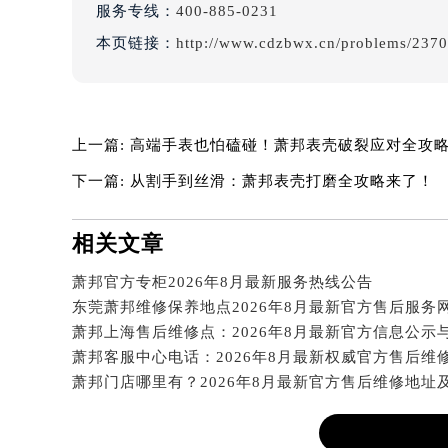
吉林省四平市铁东区紫气大路与南九
服务专线：
400-885-0231
吉林省松原市宁江区五环大街萧邦售
本页链接：
http://www.cdzbwx.cn/problems/2370
吉林省通化市东昌区环通乡江南大街
吉林省延边市延吉市解放路萧邦售后
辽宁省鞍山市铁东区站前街萧邦售后
上一篇:
高端手表也怕磕碰！萧邦表壳破裂应对全攻
辽宁省本溪市平山区胜利路萧邦售后
辽宁省朝阳市双塔区新华路萧邦售后
下一篇:
从割手到丝滑：萧邦表壳打磨全攻略来了！
辽宁省丹东市振兴区七经街萧邦售后
辽宁省抚顺市新抚区东一路萧邦售后
相关文章
辽宁省阜新市海州区解放大街萧邦售
萧邦官方专柜2026年8月最新服务热线公告
辽宁省葫芦岛市连山区中央路萧邦售
辽宁省锦州市古塔区中央大街萧邦售
辽宁省辽阳市白塔区新运大街萧邦售
辽宁省盘锦市兴隆台区石油大街萧邦
辽宁省铁岭市银州区南马路萧邦售后
辽宁省营口市站前区市府路与渤海大