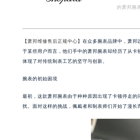
知识/资讯
盐城市盐都区世纪大道5号盐城金融城写
的萧邦腕
泰州市海陵区永定东路399号置地商
了…
宁波市江北区大闸南路500号来福士广
杭州市上城区钱江路1366号华润大厦
金华市金东区东市南街777号金华万达
【
萧邦维修售后正规中心
】在众多腕表品牌中，萧邦
绍兴市越城区胜利东路379号世茂天
于某些用户而言，他们手中的萧邦腕表却经历了从卡
嘉兴市南湖区广益路705号嘉兴世界贸
体现了对传统制表工艺的坚守与创新。
南昌市红谷滩新区红谷中大道998号
济南市历下区经十路11111号华润中
腕表的初始困境
广州市天河区天河路230号万菱汇国
广州市越秀区环市东路371-375号
最初，这款萧邦腕表由于种种原因出现了卡顿停走的
深圳市罗湖区深南东路5001号华润大
扰。面对这样的挑战，佩戴者和制表师们开始了漫长
惠州市惠城区江北文昌一路7号华贸大
厦门市思明区湖滨东路95号华润大厦写
福州市鼓楼区五四路128-1号恒力城
成都市锦江区人民东路6号SAC东原中