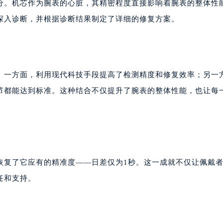
分。机芯作为腕表的心脏，其精密程度直接影响着腕表的整体性
楼1224室（需提前预约）
深入诊断，并根据诊断结果制定了详细的修复方案。
大厦B座12楼03室（需提前预约）
心写字楼A座7楼709室（需提前预约）
2层04室（需提前预约）
心A座907室（需提前预约）
。一方面，利用现代科技手段提高了检测精度和修复效率；另一
A座(旺进大厦)18层09室（需提前预约）
国际金融中心14楼14D（需提前预约）
节都能达到标准。这种结合不仅提升了腕表的整体性能，也让每
广场写字楼10层06室（需提前预约）
心写字楼B座13层07室（需提前预约）
安国际中心E座6楼10室（需提前预约）
B座17层1707室（需提前预约）
写字楼A座10层1002室（需提前预约）
恢复了它应有的精准度——日差仅为1秒。这一成就不仅让佩戴
心东1幢20楼2002室（需提前预约）
任和支持。
街70号华润万象城写字楼（鄂尔多斯大厦）23层2326室（需
州中心写字楼21层2102室（需提前预约）
国际金融中心写字楼20层01室（需提前预约）