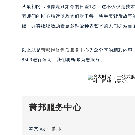
黑龙江省大庆市萨尔图区会战大街萧
从最初的卡顿停走到如今的日差1秒，这不仅仅是技
黑龙江省鹤岗市向阳区红军路萧邦售
表师们的匠心独运以及他们对于每一块手表背后故事
黑龙江省黑河市爱辉区中央街萧邦售
础，并将继续激励着更多钟爱钟表艺术的人们探索更
黑龙江省鸡西市鸡冠区红军路萧邦售
黑龙江省佳木斯市向阳区长安路萧邦
黑龙江省牡丹江市东安区太平路萧邦
以上就是
萧邦维修售后服务中心
为您分享的精彩内容。
黑龙江省七台河市桃山区大同街萧邦
8509进行咨询，我们将竭诚为您服务。
黑龙江省齐齐哈尔市龙沙区龙华路萧
黑龙江省双鸭山市尖山区新兴大街萧
黑龙江省绥化市北林区新华街与康庄
黑龙江省伊春市伊美区通河路萧邦售
吉林省白城市洮北区明仁南街萧邦售
吉林省白山市浑江区浑江大街萧邦售
萧邦服务中心
吉林省吉林市船营区河南街萧邦售后
吉林省辽源市龙山区人民大街萧邦售
本文tag：
萧邦
吉林省梅河口市新华街道梅河大街萧