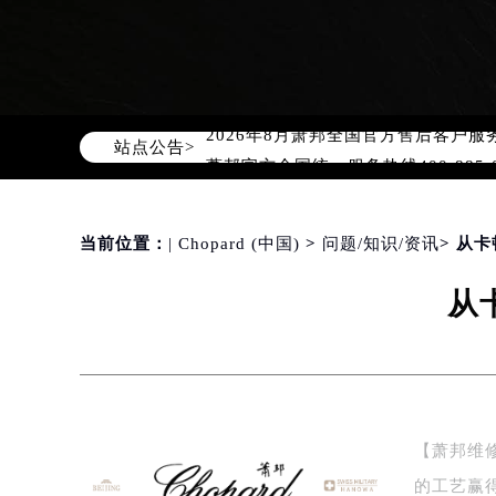
2026年8月萧邦中国区售后服务网络
2026年8月萧邦全国官方售后客户服务热线
站点公告>
萧邦官方全国统一服务热线400-88
2026年8月萧邦售后服务中心最新网
北京市朝阳区建国门外大街甲6号华熙
当前位置：
| Chopard (中国)
>
问题/知识/资讯
> 从
北京市东城区东长安街1号东方广场写
天津市和平区赤峰道136号天津国际金
从
上海市徐汇区虹桥路3号港汇中心写字楼
上海市黄浦区南京东路299号宏伊国
南京市秦淮区中山南路1号（新街口）
常州市新北区龙锦路1590号现代传媒
徐州市鼓楼区淮海东路29号苏宁广场I
【萧邦维
扬州市邗江区国展路29号星耀天地写字
的工艺赢