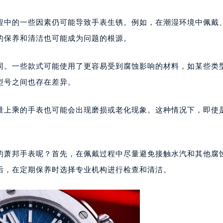
号世茂环球金融中心写字楼（芙蓉广场）10层13室（需提前预约
楼29层2905室（需提前预约）
程中的一些因素仍可能导致手表生锈。例如，在潮湿环境中佩戴
表服务中心（品牌授权店）3层整层（需提前预约）
的保养和清洁也可能成为问题的根源。
表服务中心（品牌授权店）1层整层（需提前预约）
表服务中心（品牌授权店）1层整层（需提前预约）
同。一些款式可能使用了更容易受到腐蚀影响的材料，如某些类
（CCMALL）C座17层17-B（需提前预约）
型号之间也存在差异。
10层1015室（需提前预约）
心T2座写字楼29层03室（需提前预约）
量上乘的手表也可能会出现磨损或老化现象。这种情况下，即使
厦7层G室（需提前预约）
心C座12层1205室（需提前预约）
中心T1写字楼9层907室（需提前预约）
的萧邦手表呢？首先，在佩戴过程中尽量避免接触水汽和其他腐
写字楼1座11层1104室（需提前预约）
后，在定期保养时选择专业机构进行检查和清洁。
楼16层1603室（需提前预约）
中心办公楼C座22层08室（需提前预约）
大厦38层09室（需提前预约）
楼1224室（需提前预约）