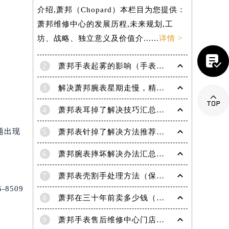
介绍,萧邦（Chopard）本栏目为您提供：
萧邦维修中心的发展历程,未来规划,工
坊、战略、独立意义及价值介......
详情 >

2
萧邦手表起雾的影响（手表起雾维护建议）
3
解决萧邦腕表星期走慢，精准调校秘籍在这里

4
萧邦表耳掉了解决技巧汇总（轻松修复爱表的小妙招）
题出现
5
萧邦表针掉了解决方法推荐（轻松修复你的爱表）
6
萧邦腕表摔坏解决办法汇总（专业修复与日常保养技巧）
提前预约）
7
萧邦表壳割手处理方法（保养与修复技巧指南）
8509
8
萧邦在三十年前卖多少钱（名表价格变迁的历史洞察）
9
萧邦手表售后维修中心门店地址