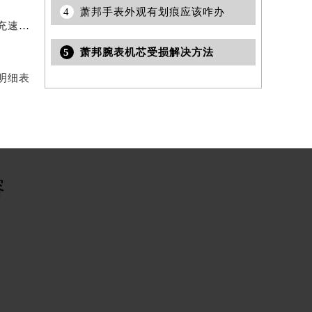
4
萧邦手表外观有划痕应该咋办
2026年8月萧邦官方售后维修保养服务中心网点变动补充速查文件
5
萧邦腕表机芯受损解决方法
明细表
容