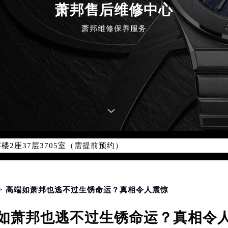
萧邦售后维修中心
萧邦维修保养服务
优化升级公告
：400-885-0231
5-0231，服务覆盖中国大陆、香港、澳门、台湾全部区域（非大陆需
点地址：
国际中心写字楼D座11层1102室（北京总部）（需提前预约）
字楼W3座6层602室（需提前预约）
融中心写字楼26层2603室（需提前预约）
2座37层3705室（需提前预约）
际广场写字楼8层806室（需提前预约）
南京中心写字楼22层C1-1室（需提前预约）
中心写字楼5号楼10层1008室（需提前预约）
FC国际金融中心写字楼35层3508室（需提前预约）
> 高端如萧邦也逃不过生锈命运？真相令人震惊
楼1号楼18层1803室（需提前预约）
如萧邦也逃不过生锈命运？真相令
字楼1号楼16层1604室（需提前预约）