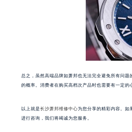
合肥市蜀山区潜山路111号万象城华润
泉州市丰泽区宝洲路729号浦西万达中
青岛市南区山东路6号华润大厦B座2
烟台市芝罘区胜利路139号万达金融中
长春市朝阳区西安大路727号中银大厦
贵阳市南明区都司高架桥路33号亨特
昆明市盘龙区北京路928号同德昆明
石家庄市长安区中山东路39号勒泰中
西安市碑林区南关正街88号华侨城长
总之，虽然高端品牌如萧邦也无法完全避免所有问题
海口市龙华区金贸东路5号海口华润大厦
唐山市路南区新华东道100号万达广场
的概率。消费者在购买高档次产品时也需要有一定的
台州市椒江区东海大道1800号腾达中
内蒙古自治区呼和浩特市玉泉区大学西
以上就是
长沙萧邦维修中心
为您分享的精彩内容。如果您
甘肃省兰州市七里河区西津西路16号兰
重庆市解放碑渝中区民权路28号英利
进行咨询，我们将竭诚为您服务。
黑龙江省大庆市萨尔图区会战大街萧