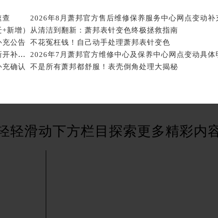
后服务中心（需提前预约）
萧邦售后服务中心（需提前预约）
速查
服务中心（需提前预约）
迁+新增）
从清洁到翻新：萧邦表针变色终极拯救指南
补充公告
不花冤枉钱！自己动手处理萧邦表针变色
服务中心（需提前预约）
2026年7月萧邦官方保养中心与维修服务中心迁址及新开补充指南文件内容
2026年7月萧邦官方维修中心及保养中心网点变动具体
服务中心（需提前预约）
补充确认
不是所有萧邦都舒服！表壳倒角处理大揭秘
服务中心（需提前预约）
服务中心（需提前预约）
服务中心（需提前预约）
后服务中心（需提前预约）
后服务中心（需提前预约）
轻轻滑动下方栏目探索更多精彩内
后服务中心（需提前预约）
后服务中心（需提前预约）
售后服务中心（需提前预约）
服务中心（需提前预约）
街交叉口萧邦售后服务中心（需提前预约）
得利名表维修授权店1楼萧邦售后服务中心（需提前预约）