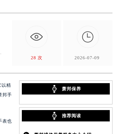

当
问
28 次
2026-07-09
它以精
萧邦保养
萧邦手
推荐阅读
手表也