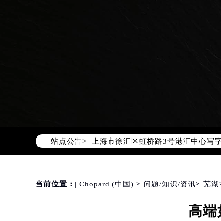
2026年8月萧邦中国区售后服务网络
2026年8月萧邦全国官方售后客户服务热线
萧邦官方全国统一服务热线400-88
2026年8月萧邦售后服务中心最新网
北京市朝阳区建国门外大街甲6号华熙
北京市东城区东长安街1号东方广场写
天津市和平区赤峰道136号天津国际金
上海市徐汇区虹桥路3号港汇中心写字楼
站点公告>
上海市黄浦区南京东路299号宏伊国
南京市秦淮区中山南路1号（新街口）
常州市新北区龙锦路1590号现代传媒
徐州市鼓楼区淮海东路29号苏宁广场I
当前位置：
| Chopard (中国)
>
问题/知识/资讯
>
芜湖
扬州市邗江区国展路29号星耀天地写字
高端
盐城市盐都区世纪大道5号盐城金融城写