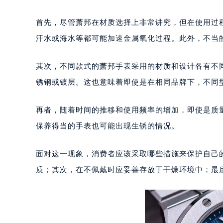
长沙市芙蓉区定王台街道建湘路393
郑州市二七区铭功路10号华润大厦写字
首先，尽管萧邦在材质选择上非常讲究，但在使用过
太原市迎泽区解放路15号亨得利名
汗水或海水等都可能加速金属氧化过程。此外，不当
沈阳市沈河区中街路137号亨得利名
沈阳市沈河区中街路83号亨得利名
其次，不同款式的萧邦手表采用的材质和设计各有不
乌鲁木齐市天山区红山路26号时代广场
锈钢或镀层。这也意味着即使是在相同品牌下，不同
温州市鹿城区锦绣路1067号置信广场
哈尔滨市道里区友谊西路600号富力中
再者，随着时间的推移和使用频率的增加，即使是质
大连市中山区人民路15号国际金融大
保养得当的手表也可能出现生锈的情况。
佛山市禅城区季华五路57号万科金融中
东莞市东城街道鸿福东路1号民盈国贸
面对这一现象，消费者应该采取哪些措施来保护自己
无锡市梁溪区人民中路139号恒隆广场
质；其次，在不佩戴时应妥善存放于干燥环境中；最
南通市崇川区工农路57号圆融广场写字
苏州市苏州工业园区星港街199号苏州
武汉市江汉区解放大道686号世界贸易
南宁市青秀区金湖路59号地王大厦12