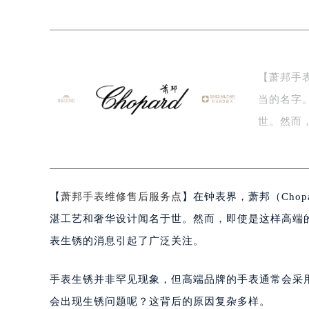
泰州市海陵区永定东路399号置地商
宁波市江北区大闸南路500号来福士广
杭州市上城区钱江路1366号华润大厦
金华市金东区东市南街777号金华万达
【萧邦手表
绍兴市越城区胜利东路379号世茂天
当的名字
嘉兴市南湖区广益路705号嘉兴世界贸
南昌市红谷滩新区红谷中大道998号
世。然而
济南市历下区经十路11111号华润中
题。…
广州市天河区天河路230号万菱汇国
广州市越秀区环市东路371-375号
【
萧邦手表维修售后服务点
】在钟表界，萧邦（Cho
深圳市罗湖区深南东路5001号华润大
惠州市惠城区江北文昌一路7号华贸大
湛工艺和奢华设计闻名于世。然而，即使是这样高端
厦门市思明区湖滨东路95号华润大厦写
表生锈的消息引起了广泛关注。
福州市鼓楼区五四路128-1号恒力城
成都市锦江区人民东路6号SAC东原中
手表生锈并非罕见现象，但高端品牌的手表通常会采
重庆市江北区观音桥步行街2号融恒时
会出现生锈问题呢？这背后的原因复杂多样。