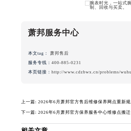
黑龙江省鹤岗市向阳区红军路萧邦售
黑龙江省黑河市爱辉区中央街萧邦售
黑龙江省鸡西市鸡冠区红军路萧邦售
黑龙江省佳木斯市向阳区长安路萧邦
萧邦服务中心
黑龙江省牡丹江市东安区太平路萧邦
黑龙江省七台河市桃山区大同街萧邦
黑龙江省齐齐哈尔市龙沙区龙华路萧
本文tag：
萧邦售后
黑龙江省双鸭山市尖山区新兴大街萧
服务专线：
400-885-0231
黑龙江省绥化市北林区新华街与康庄
本页链接：
http://www.cdzbwx.cn/problems/wuh
黑龙江省伊春市伊美区通河路萧邦售
吉林省白城市洮北区明仁南街萧邦售
吉林省白山市浑江区浑江大街萧邦售
吉林省吉林市船营区河南街萧邦售后
上一篇:
2026年6月萧邦官方售后维修保养网点重新
吉林省辽源市龙山区人民大街萧邦售
下一篇:
2026年6月萧邦官方保养服务中心维修点搬
吉林省梅河口市新华街道梅河大街萧
吉林省四平市铁东区紫气大路与南九
相关文章