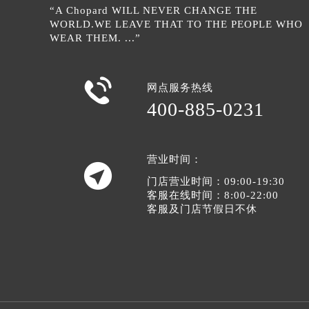
辽宁省沈阳市沈河区中街路83号亨
“A Chopard WILL NEVER CHANGE THE
北京市朝阳区建国门外大街甲6号华熙
WORLD.WE LEAVE THAT TO THE PEOPLE WHO
WEAR THEM. ...”
北京市东城区东长安街1号王府井东方
河北省保定市竞秀区朝阳北大街北国
内蒙古自治区阿拉善盟市左旗土尔扈

网点服务热线
内蒙古自治区巴彦淖尔市临河区新华
400-885-0231
内蒙古自治区包头市青山区幸福路甲
内蒙古自治区赤峰市红山区哈达街萧
内蒙古自治区鄂尔多斯市东胜区伊金
营业时间：

内蒙古自治区呼伦贝尔市海拉尔区中
门店营业时间：09:00-19:30
客服在线时间：8:00-22:00
内蒙古自治区通辽市科尔沁区明仁大
客服及门店节假日不休
内蒙古自治区乌海市海勃湾区人民南
内蒙古自治区乌兰察布市集宁区恩和
内蒙古自治区锡林郭勒盟市锡林浩特
内蒙古自治区兴安盟市乌兰浩特市兴
山西省大同市平城区迎宾街萧邦售后