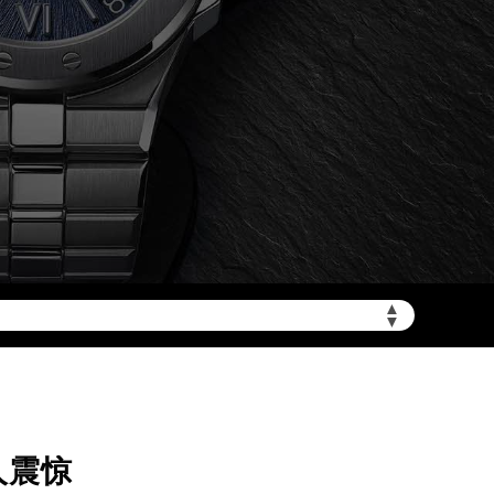
加拨“+86”）
▲
▼
人震惊