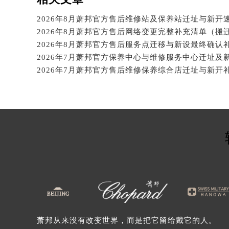
吉林省松原市宁江区五环大街萧邦售
吉林省通化市东昌区环通乡江南大街
2026年8月萧邦官方售后维修站及保养站迁址与新开
吉林省延边市延吉市解放路萧邦售后
2026年8月萧邦官方售后网络变更完整补充清单（搬
2026年8月萧邦官方售后服务点迁移与新设最终确认
辽宁省鞍山市铁东区站前街萧邦售后
辽宁省本溪市平山区胜利路萧邦售后
2026年7月萧邦官方售后维修保养综合店迁址与新开
辽宁省朝阳市双塔区新华路萧邦售后
辽宁省丹东市振兴区七经街萧邦售后
辽宁省抚顺市新抚区东一路萧邦售后
辽宁省阜新市海州区解放大街萧邦售
辽宁省葫芦岛市连山区中央路萧邦售
辽宁省锦州市古塔区中央大街萧邦售
辽宁省辽阳市白塔区新运大街萧邦售
辽宁省盘锦市兴隆台区石油大街萧邦
辽宁省铁岭市银州区南马路萧邦售后
辽宁省营口市站前区市府路与渤海大
辽宁省沈阳市沈河区中街路137号亨
萧邦从来没有改变世界，而是把它留给戴它的人。