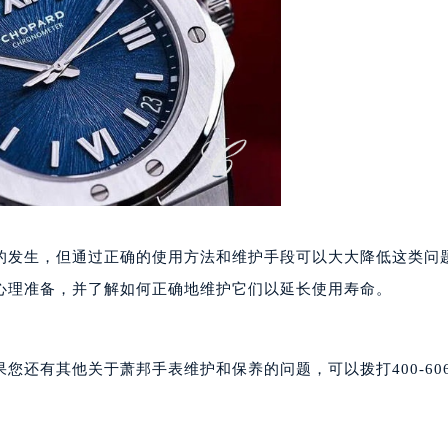
大厦B座12楼03室（需提前预约）
心写字楼A座7楼709室（需提前预约）
2层04室（需提前预约）
心A座907室（需提前预约）
A座(旺进大厦)18层09室（需提前预约）
国际金融中心14楼14D（需提前预约）
广场写字楼10层06室（需提前预约）
心写字楼B座13层07室（需提前预约）
安国际中心E座6楼10室（需提前预约）
的发生，但通过正确的使用方法和维护手段可以大大降低这类问
B座17层1707室（需提前预约）
写字楼A座10层1002室（需提前预约）
心理准备，并了解如何正确地维护它们以延长使用寿命。
心东1幢20楼2002室（需提前预约）
街70号华润万象城写字楼（鄂尔多斯大厦）23层2326室（需
还有其他关于萧邦手表维护和保养的问题，可以拨打400-606-
州中心写字楼21层2102室（需提前预约）
国际金融中心写字楼20层01室（需提前预约）
邦售后服务中心（需提前预约）