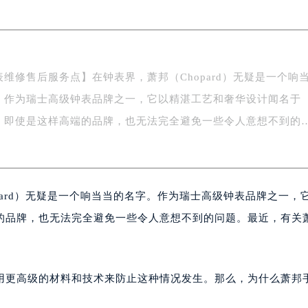
务中心东塔写字楼（华润万象城）17层1706室（需提前预约）
场办公楼20层2009室（需提前预约）
写字楼A座5层503-5室（需提前预约）
广场写字楼4号楼22层2209室（需提前预约）
维修售后服务点】在钟表界，萧邦（Chopard）无疑是一个响
际中心写字楼8层805室（需提前预约）
。作为瑞士高级钟表品牌之一，它以精湛工艺和奢华设计闻名于
易中心写字楼A座13层1304室（需提前预约）
绿地双子塔（中央广场）A1座办公楼14层07室（需提前预约）
，即使是这样高端的品牌，也无法完全避免一些令人意想不到的
心写字楼（万象城）15层1508室（需提前预约）
际中心写字楼A塔7层704室（需提前预约）
世界贸易中心大厦南塔写字楼15层07室（需提前预约）
pard）无疑是一个响当当的名字。作为瑞士高级钟表品牌之一，
厦写字楼17层1701室（需提前预约）
厦写字楼1座30层05室（需提前预约）
的品牌，也无法完全避免一些令人意想不到的问题。最近，有关
字楼B座11层1104室（需提前预约）
写字楼15层03室（需提前预约）
心写字楼24层2406B室（需提前预约）
用更高级的材料和技术来防止这种情况发生。那么，为什么萧邦
代广场写字楼9层902室（需提前预约）