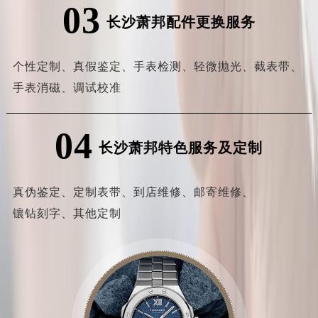
03
长沙萧邦配件更换服务
个性定制、
真假鉴定、
手表检测、
轻微抛光、
截表带、
手表消磁、
调试校准
04
长沙萧邦特色服务及定制
真伪鉴定、
定制表带、
到店维修、
邮寄维修、
镶钻刻字、
其他定制