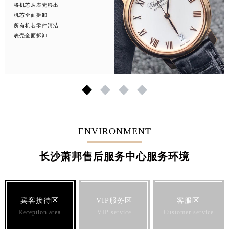
将机芯从表壳移出
机芯全面拆卸
所有机芯零件清洁
表壳全面拆卸
1
2
3
4
ENVIRONMENT
长沙萧邦售后服务中心服务环境
宾客接待区
VIP服务区
客服区
Reception area
VIP service
Customer service