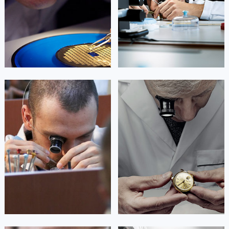


北京萧邦维修
上海萧邦维修
艾德琳·亚历桑德拉
艾莉森·安吉莉亚
资深萧邦技师
资深萧邦技师
是萧邦售后服务中心
是萧邦售后服务中心
(萧邦保养中心)
(萧邦保养中心)
的高级技师之一
的高级技师之一
Guangzhou Chopard Maintain center
Shenzhen Chopard Maintain center


广州萧邦维修
深圳萧邦维修