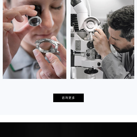
安尼塔·阿普里尔
贝亚特·布兰奇
资深萧邦技师
资深萧邦技师
是萧邦售后服务中心
是萧邦售后服务中心
(萧邦保养中心)
(萧邦保养中心)
的高级技师之一
的高级技师之一
Tianjin Chopard Maintain center
Nanjing Chopard Maintain center


天津萧邦维修
上海萧邦保养
卡罗琳·卡桑德拉
辛迪·克莱门特
咨询更多
资深萧邦技师
资深萧邦技师
是萧邦售后服务中心
是萧邦售后服务中心
(萧邦保养中心)
(萧邦保养中心)
的高级技师之一
的高级技师之一
Chengdu Chopard Maintain center
Beijing Chopard Maintain center