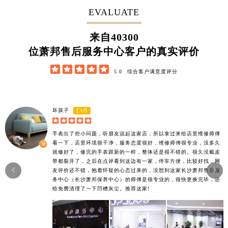
EVALUATE
57100
来自
位萧邦售后服务中心客户的真实评价





5.0
综合客户满意度评分
Lv6
坏孩子





手表出了些小问题，听朋友说起这家店，所以拿过来给店里维修师傅
看一下，店里环境很干净，服务态度很好，维修师傅很专业，没多久
就修好了，修完的手表跟新的一样，整体还是很不错的。很久没戴皮
带都裂开了，之后在点评看到这边有一家，停车方便，比较好找，网


友评价还不错，抱着怀疑的心态过来的，没想到这家长沙萧邦售后服
务中心（长沙萧邦保养中心）的师傅是很专业的，很快更换完毕，还
给免费清理了一下凹槽灰尘。推荐这家!