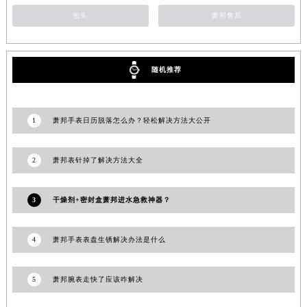
青海省西宁市城西区海湖新区西关大道萧邦售后服务中心（需提前预约）
包头
萧邦售后
青海省玉树藏族自治州结古镇胜利路萧邦售后服务中心（需提前预约）
陕西省安康市汉滨区金州路萧邦售后服务中心（需提前预约）
随机推荐
陕西省宝鸡市渭滨区经二路萧邦售后服务中心（需提前预约）
陕西省汉中市汉台区北大街萧邦售后服务中心（需提前预约）
陕西省商洛市商州区州城街萧邦售后服务中心（需提前预约）
1
萧邦手表日历脱落怎么办？轻松解决方法大公开
陕西省铜川市王益区红旗街萧邦售后服务中心（需提前预约）
陕西省渭南市临渭区东风大街萧邦售后服务中心（需提前预约）
2
萧邦表针掉了解决方法大全
陕西省咸阳市秦都区沣西新城统一西路与白马河路交汇处萧邦售后服务中心（需提前预约）
陕西省延安市宝塔区中心街萧邦售后服务中心（需提前预约）
3
干燥剂+密封盒萧邦进水急救神器？
陕西省榆林市榆阳区长兴路萧邦售后服务中心（需提前预约）
新疆维吾尔自治区阿克苏市东大街萧邦售后服务中心（需提前预约）
4
萧邦手表表盘生锈解决办法是什么
新疆维吾尔自治区阿拉尔市胜利大道萧邦售后服务中心（需提前预约）
新疆维吾尔自治区阿拉山口市友好路萧邦售后服务中心（需提前预约）
5
萧邦腕表走快了应该咋解决
新疆维吾尔自治区阿勒泰市解放路萧邦售后服务中心（需提前预约）
新疆维吾尔自治区阿图什市光明路萧邦售后服务中心（需提前预约）