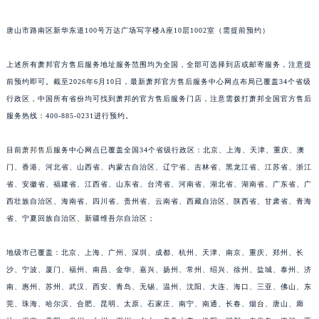
江苏省南京市秦淮区中山南路1号南京中心22层22-C1-C3室萧邦售后服务中心（需提前预约）
唐山市路南区新华东道100号万达广场写字楼A座10层1002室（需提前预约）
江苏省宿迁市宿城区西湖路萧邦售后服务中心（需提前预约）
江苏省泰州市海陵区永定东路399号置地商务中心东塔（华润万象城）17层1706室萧邦售后服务中心（需提前预约）
上述所有萧邦官方售后服务地址服务范围均为全国，全部可选择到店或邮寄服务，注意提
江苏省徐州市鼓楼区淮海东路29号苏宁广场IFC国际金融中心35层3508室萧邦售后服务中心（需提前预约）
前预约即可。截至2026年6月10日，最新萧邦官方售后服务中心网点布局已覆盖34个省级
江苏省盐城市盐都区世纪大道5号盐城金融城写字楼1号楼16层1604室萧邦售后服务中心（需提前预约）
行政区，中国所有省份均可找到萧邦的官方售后服务门店，注意需拨打萧邦全国官方售后
江苏省扬州市邗江区国展路29号星耀天地写字楼1号楼18层1803室萧邦售后服务中心（需提前预约）
服务热线：400-885-0231进行预约。
江苏省镇江市京口区中山东路萧邦售后服务中心（需提前预约）
目前
萧邦售后
服务中心网点已覆盖全国34个省级行政区：北京、上海、天津、重庆、澳
江西省抚州市临川区赣东大道萧邦售后服务中心（需提前预约）
门、香港、河北省、山西省、内蒙古自治区、辽宁省、吉林省、黑龙江省、江苏省、浙江
江西省赣州市章贡区文清路萧邦售后服务中心（需提前预约）
省、安徽省、福建省、江西省、山东省、台湾省、河南省、湖北省、湖南省、广东省、广
江西省吉安市吉州区井冈山大道萧邦售后服务中心（需提前预约）
西壮族自治区、海南省、四川省、贵州省、云南省、西藏自治区、陕西省、甘肃省、青海
江西省景德镇市珠山区珠山中路萧邦售后服务中心（需提前预约）
省、宁夏回族自治区、新疆维吾尔自治区；
江西省九江市浔阳区浔阳路萧邦售后服务中心（需提前预约）
地级市已覆盖：北京、上海、广州、深圳、成都、杭州、天津、南京、重庆、郑州、长
江西省南昌市红谷滩新区红谷中大道998号绿地双子塔（中央广场）A1座办公楼14层1407室萧邦售后服务中心（需提前预约）
沙、宁波、厦门、福州、南昌、金华、嘉兴、扬州、常州、绍兴、徐州、盐城、泰州、济
江西省萍乡市安源区萍安北大道与康庄路交叉口萧邦售后服务中心（需提前预约）
南、惠州、苏州、武汉、西安、青岛、无锡、温州、沈阳、大连、海口、三亚、佛山、东
江西省上饶市信州区滨江西路萧邦售后服务中心（需提前预约）
莞、珠海、哈尔滨、合肥、昆明、太原、石家庄、南宁、南通、长春、烟台、唐山、廊
江西省新余市渝水区北湖西路萧邦售后服务中心（需提前预约）