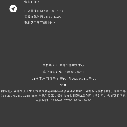
营业时间：
新疆维吾尔自治区沙湾市三道河子镇世纪大道南路萧邦售后服务中心（需提前预约）

门店营业时间：09:00-19:30
新疆维吾尔自治区石河子市北二路萧邦售后服务中心（需提前预约）
客服在线时间：8:00-22:00
新疆维吾尔自治区双河市光明路萧邦售后服务中心（需提前预约）
客服及门店节假日不休
新疆维吾尔自治区塔城市塔城地区闻琴路萧邦售后服务中心（需提前预约）
新疆维吾尔自治区铁门关市兴疆路萧邦售后服务中心（需提前预约）
新疆维吾尔自治区图木舒克市图木舒克市中兴街萧邦售后服务中心（需提前预约）
新疆维吾尔自治区吐鲁番市高昌区文化中路文化中路萧邦售后服务中心（需提前预约）
新疆维吾尔自治区乌苏市乌鲁木齐北路萧邦售后服务中心（需提前预约）
版权所有：
萧邦维修服务中心
新疆维吾尔自治区五家渠市长征西街萧邦售后服务中心（需提前预约）
客户服务热线：
400-885-0231
新疆维吾尔自治区新星市东风路萧邦售后服务中心（需提前预约）
ICP备案/许可证号： 晋ICP备2025065417号-26
新疆维吾尔自治区伊宁市解放西路萧邦售后服务中心（需提前预约）
XML
如权利人或知情人士发现本站内容存在事实错误或涉及版权、名誉权等侵权问题，请通过邮
贵州省安顺市西秀区中华南路萧邦售后服务中心（需提前预约）
箱：2557628530@qq.com 与我们联系，我们将在收到通知后立即依法处理。当前页面信息
更新时间：2026-08-07T00:26:54+00:00
贵州省毕节市七星关区松山路萧邦售后服务中心（需提前预约）
贵州省六盘水市钟山区钟山大道萧邦售后服务中心（需提前预约）
贵州省黔东南苗族侗族自治州凯里市北京西路萧邦售后服务中心（需提前预约）
贵州省黔西南布依族苗族自治州兴义市大道与桔香路交汇处萧邦售后服务中心（需提前预约）