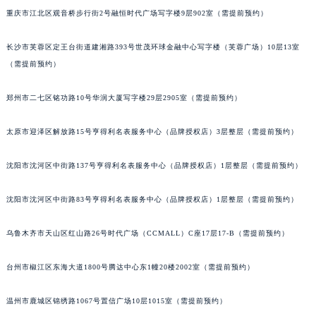
重庆市江北区观音桥步行街2号融恒时代广场写字楼9层902室（需提前预约）
河北省保定市竞秀区朝阳北大街北国先天下萧邦售后服务中心（需提前预约）
内蒙古自治区阿拉善盟市左旗土尔扈特大街萧邦售后服务中心（需提前预约）
长沙市芙蓉区定王台街道建湘路393号世茂环球金融中心写字楼（芙蓉广场）10层13室
内蒙古自治区巴彦淖尔市临河区新华街萧邦售后服务中心（需提前预约）
（需提前预约）
内蒙古自治区包头市青山区幸福路甲3号王府井百货名表维修萧邦售后服务中心（需提前预约）
内蒙古自治区赤峰市红山区哈达街萧邦售后服务中心（需提前预约）
郑州市二七区铭功路10号华润大厦写字楼29层2905室（需提前预约）
内蒙古自治区鄂尔多斯市东胜区伊金霍洛街萧邦售后服务中心（需提前预约）
太原市迎泽区解放路15号亨得利名表服务中心（品牌授权店）3层整层（需提前预约）
内蒙古自治区呼伦贝尔市海拉尔区中央街萧邦售后服务中心（需提前预约）
内蒙古自治区通辽市科尔沁区明仁大街萧邦售后服务中心（需提前预约）
沈阳市沈河区中街路137号亨得利名表服务中心（品牌授权店）1层整层（需提前预约）
内蒙古自治区乌海市海勃湾区人民南路萧邦售后服务中心（需提前预约）
内蒙古自治区乌兰察布市集宁区恩和大街萧邦售后服务中心（需提前预约）
沈阳市沈河区中街路83号亨得利名表服务中心（品牌授权店）1层整层（需提前预约）
内蒙古自治区锡林郭勒盟市锡林浩特市光明街与额尔敦路交叉口萧邦售后服务中心（需提前预约）
内蒙古自治区兴安盟市乌兰浩特市兴安大街萧邦售后服务中心（需提前预约）
乌鲁木齐市天山区红山路26号时代广场（CCMALL）C座17层17-B（需提前预约）
山西省大同市平城区迎宾街萧邦售后服务中心（需提前预约）
台州市椒江区东海大道1800号腾达中心东1幢20楼2002室（需提前预约）
山西省晋城市城区黄华街萧邦售后服务中心（需提前预约）
山西省晋中市榆次区顺城街萧邦售后服务中心（需提前预约）
温州市鹿城区锦绣路1067号置信广场10层1015室（需提前预约）
山西省临汾市尧都区解放路萧邦售后服务中心（需提前预约）