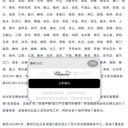
坊、保定、贵阳、泉州、台州、湖州、中山、乌鲁木齐、洛阳、邯郸、秦皇岛、澳门、西
江西省宜春市袁州区中山中路萧邦售后服务中心（需提前预约）
宁、潍坊、呼和浩特、沧州、鞍山、赣州、临沂、岳阳、平顶山、镇江、桂林、芜湖、汕
江西省鹰潭市月湖区胜利东路萧邦售后服务中心（需提前预约）
头、淄博、兰州、银川、郴州、大庆、张家口、衡阳、焦作、周口、邵阳、亳州、新乡、
衡水、牡丹江、德州、聊城、包头、淮安、宜昌、许昌、邢台、宿迁、丽水、蚌埠、上
山东省德州市德城区东风中路萧邦售后服务中心（需提前预约）
饶、晋中、葫芦岛、四平、宜春、滁州、大同、舟山、绵阳、天水、德阳、承德、绥化、
山东省东营市东营区济南路萧邦售后服务中心（需提前预约）
马鞍山、三明、滨州、黄冈、赤峰、荆州、通化、鸡西、佳木斯、黑河、连云港、阜阳、
山东省济南市历下区经十路11111号华润中心写字楼（万象城）15层1508室萧邦售后服务中心（需提前预约）
吉安、枣庄、永州、清远、揭阳、梧州、渭南、延安、长治、运城、淮南、莆田、荆门、
山东省济宁市任城区太白楼路萧邦售后服务中心（需提前预约）
益阳、梅州、达州、榆林、威海、九江、济宁、齐齐哈尔、南阳、常德、呼伦贝尔、丹
山东省莱芜市文化南路8号银座商城名表维修一楼名表维修萧邦售后服务中心（需提前预约）
东、锦州、辽阳、辽源、衢州、安庆、龙岩、宁德、鹰潭、泰安、商丘、驻马店、咸宁、
山东省临沂市兰山区解放路萧邦售后服务中心（需提前预约）
江门、茂名、玉林、乐山、南充、雅安、宝鸡、柳州、拉萨、丽江、张家界、襄阳、株
预约入口
关闭
洲、遵义、鄂尔多斯、阳泉、昆山、黄石、湘潭、十堰、漳州、攀枝花、香港、台北等，
山东省日照市东港区烟台路萧邦售后服务中心（需提前预约）
共计360+网点，均有萧邦官方售后服务网点，详细信息需拨打萧邦全国官方售后服务热
山东省泰安市泰山区财源街道泰山大街萧邦售后服务中心（需提前预约）
线400-885-0231进行咨询。
立即预约
山东省威海市环翠区新威海路89号振华商厦一楼名表维修萧邦售后服务中心（需提前预约）
提前预约免排队，到店即享服务
山东省潍坊市奎文区东风东街萧邦售后服务中心（需提前预约）
此次售后网络的优化，是萧邦中国区近年来规模较大的服务升级项目。该项目着重围
预约时间有变无需取消，可随时重新预约
山东省枣庄市滕州市北辛路与善国路交叉口萧邦售后服务中心（需提前预约）
绕“直营提效、店面扩充、区域平衡”这三个主要方向展开。对全国原有的售后网点进行了
山东省淄博市张店区金晶大道萧邦售后服务中心（需提前预约）
装修更新、设备换代以及人员培训等工作，同时在多个城市增设了服务点。
上海市黄浦区南京东路299号宏伊国际广场写字楼8层806室萧邦售后服务中心（需提前预约）
截至2026年6月，萧邦已在众多省级行政区设立了官方售后维修服务中心，形成了覆盖多
上海市徐汇区虹桥路3号港汇中心2座37层3705室萧邦售后服务中心（需提前预约）