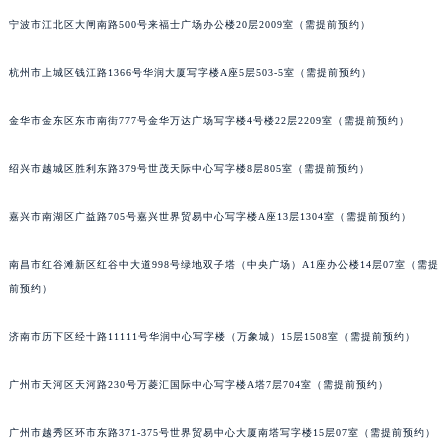
烟台市芝罘区胜利路139号万达金融中心A座907室（需提前预约）
宁波市江北区大闸南路500号来福士广场办公楼20层2009室（需提前预约）
长春市朝阳区西安大路727号中银大厦A座(旺进大厦)18层09室（需提前预约）
杭州市上城区钱江路1366号华润大厦写字楼A座5层503-5室（需提前预约）
贵阳市南明区都司高架桥路33号亨特国际金融中心14楼14D（需提前预约）
昆明市盘龙区北京路928号同德昆明广场写字楼10层06室（需提前预约）
金华市金东区东市南街777号金华万达广场写字楼4号楼22层2209室（需提前预约）
石家庄市长安区中山东路39号勒泰中心写字楼B座13层07室（需提前预约）
西安市碑林区南关正街88号华侨城长安国际中心E座6楼10室（需提前预约）
绍兴市越城区胜利东路379号世茂天际中心写字楼8层805室（需提前预约）
海口市龙华区金贸东路5号海口华润大厦B座17层1707室（需提前预约）
唐山市路南区新华东道100号万达广场写字楼A座10层1002室（需提前预约）
嘉兴市南湖区广益路705号嘉兴世界贸易中心写字楼A座13层1304室（需提前预约）
台州市椒江区东海大道1800号腾达中心东1幢20楼2002室（需提前预约）
南昌市红谷滩新区红谷中大道998号绿地双子塔（中央广场）A1座办公楼14层07室（需提
内蒙古自治区呼和浩特市玉泉区大学西街70号华润万象城写字楼（鄂尔多斯大厦）23层2326室（需提前预约）
前预约）
甘肃省兰州市七里河区西津西路16号兰州中心写字楼21层2102室（需提前预约）
重庆市解放碑渝中区民权路28号英利国际金融中心写字楼20层01室（需提前预约）
济南市历下区经十路11111号华润中心写字楼（万象城）15层1508室（需提前预约）
黑龙江省大庆市萨尔图区会战大街萧邦售后服务中心（需提前预约）
黑龙江省鹤岗市向阳区红军路萧邦售后服务中心（需提前预约）
广州市天河区天河路230号万菱汇国际中心写字楼A塔7层704室（需提前预约）
黑龙江省黑河市爱辉区中央街萧邦售后服务中心（需提前预约）
广州市越秀区环市东路371-375号世界贸易中心大厦南塔写字楼15层07室（需提前预约）
黑龙江省鸡西市鸡冠区红军路萧邦售后服务中心（需提前预约）