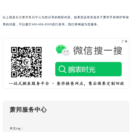
广西壮族自治区玉林市玉州区金玉路萧邦售后服务中心（需提前预约）
海南省儋州市儋州市那大镇兰洋北路萧邦售后服务中心（需提前预约）
以上就是
长沙萧邦售后中心
为您分享的精彩内容。如果您还有其他关于萧邦手表维护和保
海南省东方市八所镇解放西路萧邦售后服务中心（需提前预约）
养的问题，可以拨打400-606-8509进行咨询，我们将竭诚为您服务。
海南省琼海市嘉积镇东风路萧邦售后服务中心（需提前预约）
海南省三沙市西沙区西沙群岛永兴岛北京路萧邦售后服务中心（需提前预约）
海南省三亚市吉阳区迎宾路萧邦售后服务中心（需提前预约）
海南省万宁市万城镇解放路萧邦售后服务中心（需提前预约）
海南省文昌市文城镇教育东路萧邦售后服务中心（需提前预约）
海南省五指山市通什镇三月三大道萧邦售后服务中心（需提前预约）
香港特别行政区尖沙咀区油尖旺区广东道萧邦售后服务中心（需提前预约）
香港特别行政区金钟区中西区金钟道萧邦售后服务中心（需提前预约）
香港特别行政区九龙区油尖旺区弥敦道萧邦售后服务中心（需提前预约）
香港特别行政区铜锣湾区湾仔区轩尼诗道萧邦售后服务中心（需提前预约）
萧邦服务中心
河南省安阳市文峰区解放大道萧邦售后服务中心（需提前预约）
河南省鹤壁市淇滨区九州路萧邦售后服务中心（需提前预约）
本文tag：
河南省济源市沁园街道济水大道萧邦售后服务中心（需提前预约）