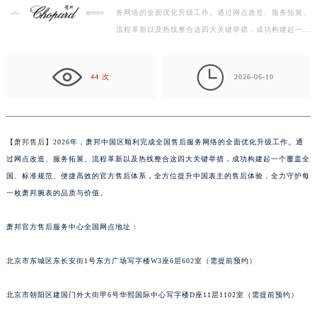
务网络的全面优化升级工作。通过网点改造、服务拓展、
金华市金东区东市南街777号金华万达广场写字楼4号楼22层2209室（需提前预约）
流程革新以及热线整合这四大关键举措，成功构建起一个
绍兴市越城区胜利东路379号世茂天际中心写字楼8层805室（需提前预约）
覆盖全国、标准规范、便捷高效的官方售后体系，全方
嘉兴市南湖区广益路705号嘉兴世界贸易中心写字楼A座13层1304室（需提前预约）
位…

南昌市红谷滩新区红谷中大道998号绿地双子塔（中央广场）A1座办公楼14层07室（需提前预约）
44 次
2026-06-10
济南市历下区经十路11111号华润中心写字楼（万象城）15层1508室（需提前预约）
广州市天河区天河路230号万菱汇国际中心写字楼A塔7层704室（需提前预约）
广州市越秀区环市东路371-375号世界贸易中心大厦南塔写字楼15层07室（需提前预约）
【
萧邦售后
】2026年，萧邦中国区顺利完成全国售后服务网络的全面优化升级工作。通
深圳市罗湖区深南东路5001号华润大厦写字楼17层1701室（需提前预约）
过网点改造、服务拓展、流程革新以及热线整合这四大关键举措，成功构建起一个覆盖全
惠州市惠城区江北文昌一路7号华贸大厦写字楼1座30层05室（需提前预约）
国、标准规范、便捷高效的官方售后体系，全方位提升中国表主的售后体验，全力守护每
厦门市思明区湖滨东路95号华润大厦写字楼B座11层1104室（需提前预约）
一枚萧邦腕表的品质与价值。
福州市鼓楼区五四路128-1号恒力城写字楼15层03室（需提前预约）
萧邦官方售后服务中心全国网点地址：
成都市锦江区人民东路6号SAC东原中心写字楼24层2406B室（需提前预约）
重庆市江北区观音桥步行街2号融恒时代广场写字楼9层902室（需提前预约）
北京市东城区东长安街1号东方广场写字楼W3座6层602室（需提前预约）
长沙市芙蓉区定王台街道建湘路393号世茂环球金融中心写字楼（芙蓉广场）10层13室（需提前预约）
郑州市二七区铭功路10号华润大厦写字楼29层2905室（需提前预约）
北京市朝阳区建国门外大街甲6号华熙国际中心写字楼D座11层1102室（需提前预约）
太原市迎泽区解放路15号亨得利名表服务中心（品牌授权店）3层整层（需提前预约）