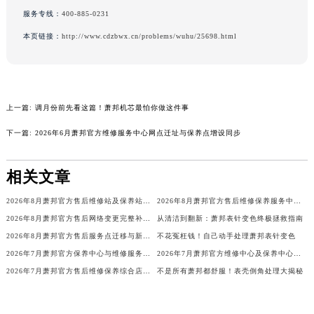
河南省焦作市解放区解放路萧邦售后服务中心（需提前预约）
服务专线：
400-885-0231
河南省开封市鼓楼区中山路萧邦售后服务中心（需提前预约）
本页链接：
http://www.cdzbwx.cn/problems/wuhu/25698.html
河南省洛阳市西工区中州中路与解放路交叉口萧邦售后服务中心（需提前预约）
河南省漯河市源汇区交通路萧邦售后服务中心（需提前预约）
河南省南阳市宛城区范蠡东路与南都路交叉口萧邦售后服务中心（需提前预约）
上一篇:
调月份前先看这篇！萧邦机芯最怕你做这件事
河南省平顶山市卫东区建设路萧邦售后服务中心（需提前预约）
河南省濮阳市大华龙区开州路绿城路交叉口萧邦售后服务中心（需提前预约）
下一篇:
2026年6月萧邦官方维修服务中心网点迁址与保养点增设同步
河南省三门峡市湖滨区和平路萧邦售后服务中心（需提前预约）
河南省商丘市梁园区神火大道萧邦售后服务中心（需提前预约）
相关文章
河南省新乡市红旗区人民路萧邦售后服务中心（需提前预约）
2026年8月萧邦官方售后维修站及保养站迁址与新开速查
2026年8月萧邦官方售后维修保养服务中心网点变动补充速查文件
河南省信阳市浉河区东方红大道萧邦售后服务中心（需提前预约）
2026年8月萧邦官方售后网络变更完整补充清单（搬迁+新增）
从清洁到翻新：萧邦表针变色终极拯救指南
河南省许昌市魏都区建安大道与八龙路交叉口萧邦售后服务中心（需提前预约）
2026年8月萧邦官方售后服务点迁移与新设最终确认补充公告
不花冤枉钱！自己动手处理萧邦表针变色
河南省郑州市二七区民主路10号华润大厦29层2905室萧邦售后服务中心（需提前预约）
2026年7月萧邦官方保养中心与维修服务中心迁址及新开补充指南文件内容
2026年7月萧邦官方维修中心及保养中心网点变动具体明细表
河南省周口市川汇区七一路萧邦售后服务中心（需提前预约）
2026年7月萧邦官方售后维修保养综合店迁址与新开补充确认
不是所有萧邦都舒服！表壳倒角处理大揭秘
河南省驻马店市驿城区乐山大道与置地大道交叉口萧邦售后服务中心（需提前预约）
湖北省鄂州市鄂城区文星大道萧邦售后服务中心（需提前预约）