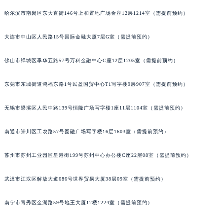
山西省吕梁市离石区永宁中路与建设街交叉口萧邦售后服务中心（需提前预约）
哈尔滨市南岗区东大直街146号上和置地广场金座12层1214室（需提前预约）
山西省朔州市朔城区怡西路与鄯阳西街交汇处萧邦售后服务中心（需提前预约）
大连市中山区人民路15号国际金融大厦7层G室（需提前预约）
山西省忻州市忻府区和平东街与七一南路交叉口萧邦售后服务中心（需提前预约）
山西省阳泉市郊区平阳东街与新城大道交叉口萧邦售后服务中心（需提前预约）
佛山市禅城区季华五路57号万科金融中心C座12层1205室（需提前预约）
山西省运城市盐湖区河东街萧邦售后服务中心（需提前预约）
山西省长治市潞州区英雄中路萧邦售后服务中心（需提前预约）
东莞市东城街道鸿福东路1号民盈国贸中心T1写字楼9层907室（需提前预约）
山西省太原市迎泽区迎泽街道解放路15号亨得利名表维修授权店3楼萧邦售后服务中心（需提前预约）
天津市和平区赤峰道136号天津国际金融中心26层2603室萧邦售后服务中心（需提前预约）
无锡市梁溪区人民中路139号恒隆广场写字楼1座11层1104室（需提前预约）
安徽省安庆市迎江区人民路萧邦售后服务中心（需提前预约）
南通市崇川区工农路57号圆融广场写字楼16层1603室（需提前预约）
安徽省蚌埠市蚌山区淮河路萧邦售后服务中心（需提前预约）
安徽省亳州市谯城区魏武大道萧邦售后服务中心（需提前预约）
苏州市苏州工业园区星港街199号苏州中心办公楼C座22层08室（需提前预约）
安徽省池州市贵池区长江路萧邦售后服务中心（需提前预约）
安徽省滁州市琅琊区南谯北路萧邦售后服务中心（需提前预约）
武汉市江汉区解放大道686号世界贸易大厦38层09室（需提前预约）
安徽省阜阳市颍州区颍州北路萧邦售后服务中心（需提前预约）
南宁市青秀区金湖路59号地王大厦12楼1224室（需提前预约）
安徽省淮北市相山区淮海路萧邦售后服务中心（需提前预约）
安徽省淮南市田家庵区国庆中路萧邦售后服务中心（需提前预约）