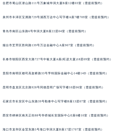
合肥市蜀山区潜山路111号万象城华润大厦B座12楼03室（需提前预约）
安徽省黄山市屯溪区黄山西路萧邦售后服务中心（需提前预约）
安徽省六安市金安区解放中路萧邦售后服务中心（需提前预约）
泉州市丰泽区宝洲路729号浦西万达中心写字楼A座7楼709室（需提前预约）
安徽省马鞍山市雨山区湖南西路萧邦售后服务中心（需提前预约）
安徽省宿州市埇桥区人民中路萧邦售后服务中心（需提前预约）
青岛市南区山东路6号华润大厦B座22层04室（需提前预约）
安徽省铜陵市铜官区石城大道萧邦售后服务中心（需提前预约）
烟台市芝罘区胜利路139号万达金融中心A座907室（需提前预约）
安徽省芜湖市镜湖区中山路步行街萧邦售后服务中心（需提前预约）
安徽省宣城市宣州区叠嶂西路萧邦售后服务中心（需提前预约）
长春市朝阳区西安大路727号中银大厦A座(旺进大厦)18层09室（需提前预约）
福建省龙岩市新罗区九一南路萧邦售后服务中心（需提前预约）
福建省南平市建阳区人民西路萧邦售后服务中心（需提前预约）
贵阳市南明区都司高架桥路33号亨特国际金融中心14楼14D（需提前预约）
福建省宁德市蕉城区天湖东路萧邦售后服务中心（需提前预约）
昆明市盘龙区北京路928号同德昆明广场写字楼10层06室（需提前预约）
福建省莆田市城厢区霞林街道荔华东大道萧邦售后服务中心（需提前预约）
福建省三明市三元区东乾二路萧邦售后服务中心（需提前预约）
石家庄市长安区中山东路39号勒泰中心写字楼B座13层07室（需提前预约）
福建省漳州市龙文区步港路萧邦售后服务中心（需提前预约）
江苏省常州市新北区龙锦路1590号现代传媒中心5号楼10层1008室萧邦售后服务中心（需提前预约）
西安市碑林区南关正街88号华侨城长安国际中心E座6楼10室（需提前预约）
江苏省淮安市清江浦区淮海北路萧邦售后服务中心（需提前预约）
江苏省连云港市海州区通灌北路萧邦售后服务中心（需提前预约）
海口市龙华区金贸东路5号海口华润大厦B座17层1707室（需提前预约）