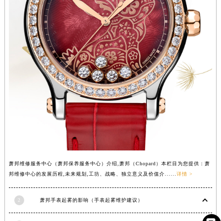
湖南省湘潭市雨湖区莲城大道萧邦售后服务中心（需提前预约）
湖南省益阳市赫山区桃花仑路萧邦售后服务中心（需提前预约）
湖南省永州市冷水滩区永州大道与中兴路交叉口萧邦售后服务中心（需提前预约）
湖南省岳阳市岳阳楼区东茅岭路萧邦售后服务中心（需提前预约）
湖南省张家界市永定区解放路萧邦售后服务中心（需提前预约）
湖南省长沙市芙蓉区建湘路393号世茂环球金融中心写字楼10层1013室萧邦售后服务中心（需提前预约）
湖南省株洲市芦淞区建设南路萧邦售后服务中心（需提前预约）
甘肃省白银市白银区北京路萧邦售后服务中心（需提前预约）
甘肃省定西市安定区解放路萧邦售后服务中心（需提前预约）
甘肃省敦煌市沙州镇阳关中路萧邦售后服务中心（需提前预约）
甘肃省合作市人民街萧邦售后服务中心（需提前预约）
甘肃省嘉峪关市雄关区新华中路萧邦售后服务中心（需提前预约）
萧邦维修服务中心（萧邦保养服务中心）介绍,萧邦（Chopard）本栏目为您提供：萧
邦维修中心的发展历程,未来规划,工坊、战略、独立意义及价值介......
详情 >
甘肃省金昌市金川区北京路萧邦售后服务中心（需提前预约）
甘肃省酒泉市肃州区西大街萧邦售后服务中心（需提前预约）
2
萧邦手表起雾的影响（手表起雾维护建议）
甘肃省临夏市城南街道团结路萧邦售后服务中心（需提前预约）
甘肃省陇南市武都区人民路萧邦售后服务中心（需提前预约）