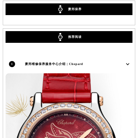
湖北省黄冈市黄州区赤壁大道萧邦售后服务中心（需提前预约）
萧邦保养
湖北省黄石市黄石港区武汉路萧邦售后服务中心（需提前预约）
湖北省荆门市东宝中天街步行街萧邦售后服务中心（需提前预约）
湖北省荆州市荆州区荆中路萧邦售后服务中心（需提前预约）
推荐阅读
湖北省十堰市茅箭区人民北路萧邦售后服务中心（需提前预约）
湖北省随州市曾都区青年路萧邦售后服务中心（需提前预约）
湖北省咸宁市咸安区长安大道萧邦售后服务中心（需提前预约）
1
萧邦维修保养服务中心介绍 | Chopard
湖北省襄阳市樊城区长虹路与人民路交叉口萧邦售后服务中心（需提前预约）
湖北省孝感市孝南区复兴大道萧邦售后服务中心（需提前预约）
湖北省宜昌市西陵区夷陵大道与港窑路萧邦售后服务中心（需提前预约）
湖南省常德市武陵区人民路萧邦售后服务中心（需提前预约）
湖南省郴州市北湖区国庆北路萧邦售后服务中心（需提前预约）
湖南省衡阳市雁峰区解放路萧邦售后服务中心（需提前预约）
湖南省怀化市鹤城区迎丰中路萧邦售后服务中心（需提前预约）
湖南省娄底市娄星区长青街萧邦售后服务中心（需提前预约）
湖南省邵阳市双清区东风路萧邦售后服务中心（需提前预约）