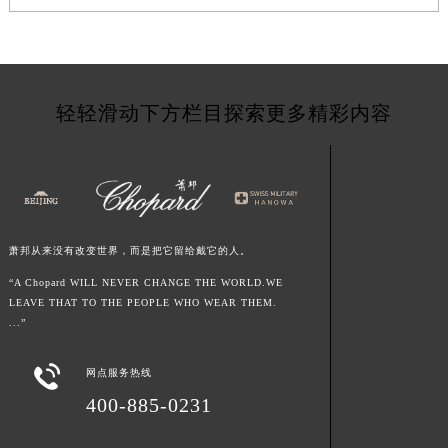
新疆维吾尔自治区白杨市军垦路萧邦售后服务中心（需提前预约）
新疆维吾尔自治区北屯市团结路萧邦售后服务中心（需提前预约）
新疆维吾尔自治区博乐市博乐市北京路萧邦售后服务中心（需提前预约）
新疆维吾尔自治区昌吉市延安北路萧邦售后服务中心（需提前预约）
轻轻滑动下方栏目探索更多精彩内容
新疆维吾尔自治区阜康市博峰路萧邦售后服务中心（需提前预约）
新疆维吾尔自治区哈密市伊州区建国北路萧邦售后服务中心（需提前预约）
新疆维吾尔自治区和田市和田市北京西路萧邦售后服务中心（需提前预约）
新疆维吾尔自治区胡杨河市胡杨河市胡杨路萧邦售后服务中心（需提前预约）
新疆维吾尔自治区霍尔果斯市亚欧北路萧邦售后服务中心（需提前预约）
萧邦从来没有改变世界，而是把它留给戴它的人。
新疆维吾尔自治区喀什市解放北路萧邦售后服务中心（需提前预约）
“A Chopard WILL NEVER CHANGE THE WORLD.WE
新疆维吾尔自治区可克达拉市幸福路萧邦售后服务中心（需提前预约）
LEAVE THAT TO THE PEOPLE WHO WEAR THEM.
...”
新疆维吾尔自治区克拉玛依市克拉玛依区友谊路萧邦售后服务中心（需提前预约）
新疆维吾尔自治区库车市库车市文化东路萧邦售后服务中心（需提前预约）

网点服务热线
新疆维吾尔自治区库尔勒市库尔勒市人民东路萧邦售后服务中心（需提前预约）
400-885-0231
新疆维吾尔自治区奎屯市团结西街萧邦售后服务中心（需提前预约）
新疆维吾尔自治区昆玉市昆泉街萧邦售后服务中心（需提前预约）