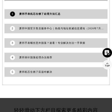
江苏省常州市新北区龙锦路1590号现代传媒中心5号楼10层1008室萧邦售后服务中心（需提前预约）
江苏省淮安市清江浦区淮海北路萧邦售后服务中心（需提前预约）
1
萧邦手表机芯生锈了处理方法汇总
江苏省连云港市海州区通灌北路萧邦售后服务中心（需提前预约）
江苏省南京市秦淮区中山南路1号南京中心22层22-C1-C3室萧邦售后服务中心（需提前预约）
2
萧邦中国官方售后服务中心｜热线与地址权威信息通知（2026年7月更新）
江苏省宿迁市宿城区西湖路萧邦售后服务中心（需提前预约）
江苏省泰州市海陵区永定东路399号置地商务中心东塔（华润万象城）17层1706室萧邦售后服务中心（需提前预约）
3
萧邦手表螺丝意外脱落？速看！专业解决办法一手掌握
江苏省徐州市鼓楼区淮海东路29号苏宁广场IFC国际金融中心35层3508室萧邦售后服务中心（需提前预约）

江苏省盐城市盐都区世纪大道5号盐城金融城写字楼1号楼16层1604室萧邦售后服务中心（需提前预约）
4
萧邦表针脱落处理办法推荐
江苏省扬州市邗江区国展路29号星耀天地写字楼1号楼18层1803室萧邦售后服务中心（需提前预约）

江苏省镇江市京口区中山东路萧邦售后服务中心（需提前预约）
5
萧邦机芯生锈了应该咋解决
江西省抚州市临川区赣东大道萧邦售后服务中心（需提前预约）
江西省赣州市章贡区文清路萧邦售后服务中心（需提前预约）
江西省吉安市吉州区井冈山大道萧邦售后服务中心（需提前预约）
江西省景德镇市珠山区珠山中路萧邦售后服务中心（需提前预约）
江西省九江市浔阳区浔阳路萧邦售后服务中心（需提前预约）
轻轻滑动下方栏目探索更多精彩内容
江西省南昌市红谷滩新区红谷中大道998号绿地双子塔（中央广场）A1座办公楼14层1407室萧邦售后服务中心（需提前预约）