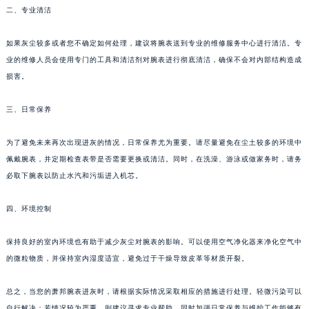
二、专业清洁
合肥市蜀山区潜山路111号万象城华润大厦B座12楼03室（需提前预约）
泉州市丰泽区宝洲路729号浦西万达中心写字楼A座7楼709室（需提前预约）
如果灰尘较多或者您不确定如何处理，建议将腕表送到专业的维修服务中心进行清洁。专
青岛市南区山东路6号华润大厦B座22层04室（需提前预约）
业的维修人员会使用专门的工具和清洁剂对腕表进行彻底清洁，确保不会对内部结构造成
烟台市芝罘区胜利路139号万达金融中心A座907室（需提前预约）
损害。
长春市朝阳区西安大路727号中银大厦A座(旺进大厦)18层09室（需提前预约）
三、日常保养
贵阳市南明区都司高架桥路33号亨特国际金融中心14楼14D（需提前预约）
昆明市盘龙区北京路928号同德昆明广场写字楼10层06室（需提前预约）
为了避免未来再次出现进灰的情况，日常保养尤为重要。请尽量避免在尘土较多的环境中
石家庄市长安区中山东路39号勒泰中心写字楼B座13层07室（需提前预约）
佩戴腕表，并定期检查表带是否需要更换或清洁。同时，在洗澡、游泳或做家务时，请务
西安市碑林区南关正街88号华侨城长安国际中心E座6楼10室（需提前预约）
必取下腕表以防止水汽和污垢进入机芯。
海口市龙华区金贸东路5号海口华润大厦B座17层1707室（需提前预约）
唐山市路南区新华东道100号万达广场写字楼A座10层1002室（需提前预约）
四、环境控制
台州市椒江区东海大道1800号腾达中心东1幢20楼2002室（需提前预约）
保持良好的室内环境也有助于减少灰尘对腕表的影响。可以使用空气净化器来净化空气中
内蒙古自治区呼和浩特市玉泉区大学西街70号华润万象城写字楼（鄂尔多斯大厦）23层2326室（需提前预约）
的微粒物质，并保持室内湿度适宜，避免过于干燥导致皮革等材质开裂。
甘肃省兰州市七里河区西津西路16号兰州中心写字楼21层2102室（需提前预约）
重庆市解放碑渝中区民权路28号英利国际金融中心写字楼20层01室（需提前预约）
总之，当您的萧邦腕表进灰时，请根据实际情况采取相应的措施进行处理。轻微污染可以
黑龙江省大庆市萨尔图区会战大街萧邦售后服务中心（需提前预约）
自行解决；若情况较为严重，则建议寻求专业帮助。同时加强日常保养与维护工作能够有