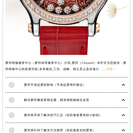
山西省晋城市城区黄华街萧邦售后服务中心（需提前预约）
山西省晋中市榆次区顺城街萧邦售后服务中心（需提前预约）
山西省临汾市尧都区解放路萧邦售后服务中心（需提前预约）
山西省吕梁市离石区永宁中路与建设街交叉口萧邦售后服务中心（需提前预约）
山西省朔州市朔城区怡西路与鄯阳西街交汇处萧邦售后服务中心（需提前预约）
山西省忻州市忻府区和平东街与七一南路交叉口萧邦售后服务中心（需提前预约）
山西省阳泉市郊区平阳东街与新城大道交叉口萧邦售后服务中心（需提前预约）
萧邦维修服务中心（萧邦保养服务中心）介绍,萧邦（Chopard）本栏目为您提供：萧
山西省运城市盐湖区河东街萧邦售后服务中心（需提前预约）
邦维修中心的发展历程,未来规划,工坊、战略、独立意义及价值介......
详情 >
山西省长治市潞州区英雄中路萧邦售后服务中心（需提前预约）
山西省太原市迎泽区迎泽街道解放路15号亨得利名表维修授权店3楼萧邦售后服务中心（需提前预约）
2
萧邦手表起雾的影响（手表起雾维护建议）
天津市和平区赤峰道136号天津国际金融中心26层2603室萧邦售后服务中心（需提前预约）
安徽省安庆市迎江区人民路萧邦售后服务中心（需提前预约）
3
解决萧邦腕表星期走慢，精准调校秘籍在这里
安徽省蚌埠市蚌山区淮河路萧邦售后服务中心（需提前预约）
安徽省亳州市谯城区魏武大道萧邦售后服务中心（需提前预约）
4
萧邦表耳掉了解决技巧汇总（轻松修复爱表的小妙招）
安徽省池州市贵池区长江路萧邦售后服务中心（需提前预约）
5
萧邦表针掉了解决方法推荐（轻松修复你的爱表）
安徽省滁州市琅琊区南谯北路萧邦售后服务中心（需提前预约）