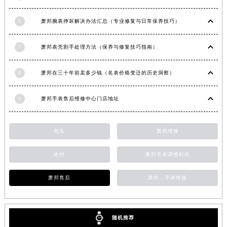
安徽省阜阳市颍州区颍州北路萧邦售后服务中心（需提前预约）
6
萧邦腕表摔坏解决办法汇总（专业修复与日常保养技巧）
安徽省淮北市相山区淮海路萧邦售后服务中心（需提前预约）
安徽省淮南市田家庵区国庆中路萧邦售后服务中心（需提前预约）
7
萧邦表壳割手处理方法（保养与修复技巧指南）
安徽省黄山市屯溪区黄山西路萧邦售后服务中心（需提前预约）
安徽省六安市金安区解放中路萧邦售后服务中心（需提前预约）
8
萧邦在三十年前卖多少钱（名表价格变迁的历史洞察）
安徽省马鞍山市雨山区湖南西路萧邦售后服务中心（需提前预约）
安徽省宿州市埇桥区人民中路萧邦售后服务中心（需提前预约）
9
萧邦手表售后维修中心门店地址
安徽省铜陵市铜官区石城大道萧邦售后服务中心（需提前预约）
安徽省芜湖市镜湖区中山路步行街萧邦售后服务中心（需提前预约）
包头
萧邦维修
安徽省宣城市宣州区叠嶂西路萧邦售后服务中心（需提前预约）
福建省龙岩市新罗区九一南路萧邦售后服务中心（需提前预约）
沧州
萧邦手表调整时间
福建省南平市建阳区人民西路萧邦售后服务中心（需提前预约）
萧邦售后
萧邦，手表维修
福建省宁德市蕉城区天湖东路萧邦售后服务中心（需提前预约）
福建省莆田市城厢区霞林街道荔华东大道萧邦售后服务中心（需提前预约）
福建省三明市三元区东乾二路萧邦售后服务中心（需提前预约）
随机推荐
福建省漳州市龙文区步港路萧邦售后服务中心（需提前预约）