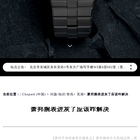
2026年8月萧邦中国区售后服务网络优化升级公告
2026年8月萧邦全国官方售后客户服务热线：400-885-0231
萧邦官方全国统一服务热线400-885-0231，服务覆盖中国大陆、香港、澳门、台湾全部区域（非大陆需加拨“+86”）
2026年8月萧邦售后服务中心最新网点地址：
北京市朝阳区建国门外大街甲6号华熙国际中心写字楼D座11层1102室（北京总部）（需提前预约）
▲
站点公告>
北京市东城区东长安街1号东方广场写字楼W3座6层602室（需提前预约）
▼
天津市和平区赤峰道136号天津国际金融中心写字楼26层2603室（需提前预约）
上海市徐汇区虹桥路3号港汇中心写字楼2座37层3705室（需提前预约）
上海市黄浦区南京东路299号宏伊国际广场写字楼8层806室（需提前预约）
当前位置：
| Chopard (中国)
>
问题/知识/资讯
>
芜湖
> 萧邦腕表进灰了应该咋解决
南京市秦淮区中山南路1号（新街口）南京中心写字楼22层C1-1室（需提前预约）
萧邦腕表进灰了应该咋解决
常州市新北区龙锦路1590号现代传媒中心写字楼5号楼10层1008室（需提前预约）
徐州市鼓楼区淮海东路29号苏宁广场IFC国际金融中心写字楼35层3508室（需提前预约）
扬州市邗江区国展路29号星耀天地写字楼1号楼18层1803室（需提前预约）
盐城市盐都区世纪大道5号盐城金融城写字楼1号楼16层1604室（需提前预约）
【萧邦手表维修售后服务点】萧邦腕表作为高端品牌，其