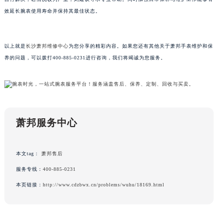
黑龙江省鹤岗市向阳区红军路萧邦售后服务中心（需提前预约）
效延长腕表使用寿命并保持其最佳状态。
黑龙江省黑河市爱辉区中央街萧邦售后服务中心（需提前预约）
黑龙江省鸡西市鸡冠区红军路萧邦售后服务中心（需提前预约）
以上就是
长沙萧邦维修中心
为您分享的精彩内容。如果您还有其他关于萧邦手表维护和保
黑龙江省佳木斯市向阳区长安路萧邦售后服务中心（需提前预约）
养的问题，可以拨打400-885-0231进行咨询，我们将竭诚为您服务。
黑龙江省牡丹江市东安区太平路萧邦售后服务中心（需提前预约）
黑龙江省七台河市桃山区大同街萧邦售后服务中心（需提前预约）
黑龙江省齐齐哈尔市龙沙区龙华路萧邦售后服务中心（需提前预约）
黑龙江省双鸭山市尖山区新兴大街萧邦售后服务中心（需提前预约）
黑龙江省绥化市北林区新华街与康庄路交叉口萧邦售后服务中心（需提前预约）
萧邦服务中心
黑龙江省伊春市伊美区通河路萧邦售后服务中心（需提前预约）
吉林省白城市洮北区明仁南街萧邦售后服务中心（需提前预约）
本文tag：
萧邦售后
吉林省白山市浑江区浑江大街萧邦售后服务中心（需提前预约）
服务专线：
400-885-0231
吉林省吉林市船营区河南街萧邦售后服务中心（需提前预约）
本页链接：
http://www.cdzbwx.cn/problems/wuhu/18169.html
吉林省辽源市龙山区人民大街萧邦售后服务中心（需提前预约）
吉林省梅河口市新华街道梅河大街萧邦售后服务中心（需提前预约）
吉林省四平市铁东区紫气大路与南九经街交汇处萧邦售后服务中心（需提前预约）