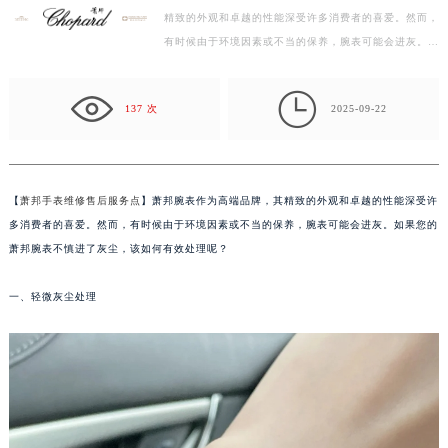
精致的外观和卓越的性能深受许多消费者的喜爱。然而，
泰州市海陵区永定东路399号置地商务中心东塔写字楼（华润万象城）17层1706室（需提前预约）
有时候由于环境因素或不当的保养，腕表可能会进灰。如
宁波市江北区大闸南路500号来福士广场办公楼20层2009室（需提前预约）
果您的萧邦腕表不慎进了灰尘，该如何有效处理呢？
杭州市上城区钱江路1366号华润大厦写字楼A座5层503-5室（需提前预约）
一…

金华市金东区东市南街777号金华万达广场写字楼4号楼22层2209室（需提前预约）
137 次
2025-09-22
绍兴市越城区胜利东路379号世茂天际中心写字楼8层805室（需提前预约）
嘉兴市南湖区广益路705号嘉兴世界贸易中心写字楼A座13层1304室（需提前预约）
南昌市红谷滩新区红谷中大道998号绿地双子塔（中央广场）A1座办公楼14层07室（需提前预约）
【
萧邦手表维修售后服务点
】萧邦腕表作为高端品牌，其精致的外观和卓越的性能深受许
济南市历下区经十路11111号华润中心写字楼（万象城）15层1508室（需提前预约）
多消费者的喜爱。然而，有时候由于环境因素或不当的保养，腕表可能会进灰。如果您的
广州市天河区天河路230号万菱汇国际中心写字楼A塔7层704室（需提前预约）
萧邦腕表不慎进了灰尘，该如何有效处理呢？
广州市越秀区环市东路371-375号世界贸易中心大厦南塔写字楼15层07室（需提前预约）
一、轻微灰尘处理
深圳市罗湖区深南东路5001号华润大厦写字楼17层1701室（需提前预约）
惠州市惠城区江北文昌一路7号华贸大厦写字楼1座30层05室（需提前预约）
厦门市思明区湖滨东路95号华润大厦写字楼B座11层1104室（需提前预约）
福州市鼓楼区五四路128-1号恒力城写字楼15层03室（需提前预约）
成都市锦江区人民东路6号SAC东原中心写字楼24层2406B室（需提前预约）
重庆市江北区观音桥步行街2号融恒时代广场写字楼9层902室（需提前预约）