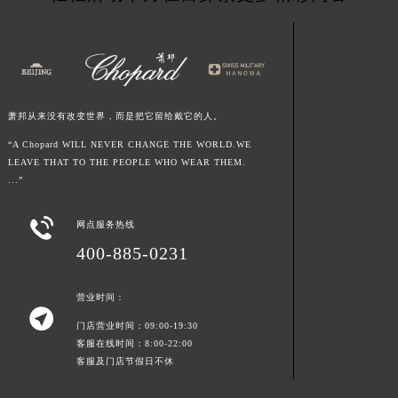
江西省萍乡市安源区萍安北大道与康庄路交叉口萧邦售后服务中心（需提前预约）
江西省上饶市信州区滨江西路萧邦售后服务中心（需提前预约）
江西省新余市渝水区北湖西路萧邦售后服务中心（需提前预约）
江西省宜春市袁州区中山中路萧邦售后服务中心（需提前预约）
萧邦从来没有改变世界，而是把它留给戴它的人。
江西省鹰潭市月湖区胜利东路萧邦售后服务中心（需提前预约）
山东省德州市德城区东风中路萧邦售后服务中心（需提前预约）
“A Chopard WILL NEVER CHANGE THE WORLD.WE
LEAVE THAT TO THE PEOPLE WHO WEAR THEM.
山东省东营市东营区济南路萧邦售后服务中心（需提前预约）
...”
山东省济南市历下区经十路11111号华润中心写字楼（万象城）15层1508室萧邦售后服务中心（需提前预约）
山东省济宁市任城区太白楼路萧邦售后服务中心（需提前预约）

网点服务热线
山东省莱芜市文化南路8号银座商城名表维修一楼名表维修萧邦售后服务中心（需提前预约）
400-885-0231
山东省临沂市兰山区解放路萧邦售后服务中心（需提前预约）
山东省日照市东港区烟台路萧邦售后服务中心（需提前预约）
营业时间：

山东省泰安市泰山区财源街道泰山大街萧邦售后服务中心（需提前预约）
门店营业时间：09:00-19:30
山东省威海市环翠区新威海路89号振华商厦一楼名表维修萧邦售后服务中心（需提前预约）
客服在线时间：8:00-22:00
客服及门店节假日不休
山东省潍坊市奎文区东风东街萧邦售后服务中心（需提前预约）
山东省枣庄市滕州市北辛路与善国路交叉口萧邦售后服务中心（需提前预约）