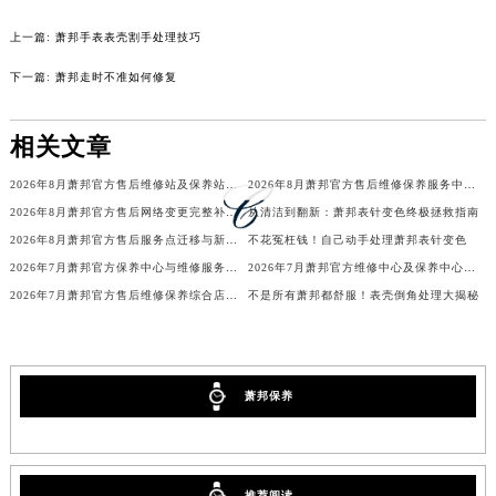
吉林省松原市宁江区五环大街萧邦售后服务中心（需提前预约）
上一篇:
萧邦手表表壳割手处理技巧
吉林省通化市东昌区环通乡江南大街萧邦售后服务中心（需提前预约）
下一篇:
萧邦走时不准如何修复
吉林省延边市延吉市解放路萧邦售后服务中心（需提前预约）
辽宁省鞍山市铁东区站前街萧邦售后服务中心（需提前预约）
相关文章
辽宁省本溪市平山区胜利路萧邦售后服务中心（需提前预约）
辽宁省朝阳市双塔区新华路萧邦售后服务中心（需提前预约）
2026年8月萧邦官方售后维修站及保养站迁址与新开速查
2026年8月萧邦官方售后维修保养服务中心网点变动补充速查文件
辽宁省丹东市振兴区七经街萧邦售后服务中心（需提前预约）
2026年8月萧邦官方售后网络变更完整补充清单（搬迁+新增）
从清洁到翻新：萧邦表针变色终极拯救指南
辽宁省抚顺市新抚区东一路萧邦售后服务中心（需提前预约）
2026年8月萧邦官方售后服务点迁移与新设最终确认补充公告
不花冤枉钱！自己动手处理萧邦表针变色
2026年7月萧邦官方保养中心与维修服务中心迁址及新开补充指南文件内容
2026年7月萧邦官方维修中心及保养中心网点变动具体明细表
辽宁省阜新市海州区解放大街萧邦售后服务中心（需提前预约）
2026年7月萧邦官方售后维修保养综合店迁址与新开补充确认
不是所有萧邦都舒服！表壳倒角处理大揭秘
辽宁省葫芦岛市连山区中央路萧邦售后服务中心（需提前预约）
辽宁省锦州市古塔区中央大街萧邦售后服务中心（需提前预约）
辽宁省辽阳市白塔区新运大街萧邦售后服务中心（需提前预约）
辽宁省盘锦市兴隆台区石油大街萧邦售后服务中心（需提前预约）
萧邦保养
辽宁省铁岭市银州区南马路萧邦售后服务中心（需提前预约）
辽宁省营口市站前区市府路与渤海大街交叉口萧邦售后服务中心（需提前预约）
辽宁省沈阳市沈河区中街路137号亨得利名表维修授权店1楼萧邦售后服务中心（需提前预约）
推荐阅读