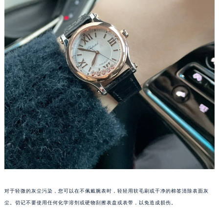
长沙市芙蓉区定王台街道建湘路393号世茂环球金融中心写字楼（芙蓉广场）10层13室（需提前预约）
郑州市二七区铭功路10号华润大厦写字楼29层2905室（需提前预约）
太原市迎泽区解放路15号亨得利名表服务中心（品牌授权店）3层整层（需提前预约）
沈阳市沈河区中街路137号亨得利名表服务中心（品牌授权店）1层整层（需提前预约）
沈阳市沈河区中街路83号亨得利名表服务中心（品牌授权店）1层整层（需提前预约）
乌鲁木齐市天山区红山路26号时代广场（CCMALL）C座17层17-B（需提前预约）
温州市鹿城区锦绣路1067号置信广场10层1015室（需提前预约）
哈尔滨市道里区友谊西路600号富力中心T2座写字楼29层03室（需提前预约）
大连市中山区人民路15号国际金融大厦7层G室（需提前预约）
佛山市禅城区季华五路57号万科金融中心C座12层1205室（需提前预约）
东莞市东城街道鸿福东路1号民盈国贸中心T1写字楼9层907室（需提前预约）
无锡市梁溪区人民中路139号恒隆广场写字楼1座11层1104室（需提前预约）
南通市崇川区工农路57号圆融广场写字楼16层1603室（需提前预约）
苏州市苏州工业园区星港街199号苏州中心办公楼C座22层08室（需提前预约）
对于轻微的灰尘污染，您可以在不佩戴腕表时，轻轻用软毛刷或干净的棉签清除表面灰
武汉市江汉区解放大道686号世界贸易大厦38层09室（需提前预约）
尘。切记不要使用任何化学溶剂或硬物刮擦表盘或表带，以免造成损伤。
南宁市青秀区金湖路59号地王大厦12楼1224室（需提前预约）