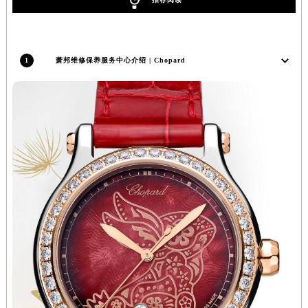
辽宁省沈阳市沈河区中街路83号亨得利名表维修授权店1楼萧邦售后服务中心（需提前预约）
北京市朝阳区建国门外大街甲6号华熙国际中心D座11层1102室萧邦售后服务中心（北京总部）（需提前预约）
北京市东城区东长安街1号王府井东方广场W3座6层602室萧邦售后服务中心（需提前预约）
1
萧邦维修保养服务中心介绍 | Chopard
河北省保定市竞秀区朝阳北大街北国先天下萧邦售后服务中心（需提前预约）
内蒙古自治区阿拉善盟市左旗土尔扈特大街萧邦售后服务中心（需提前预约）
内蒙古自治区巴彦淖尔市临河区新华街萧邦售后服务中心（需提前预约）
内蒙古自治区包头市青山区幸福路甲3号王府井百货名表维修萧邦售后服务中心（需提前预约）
内蒙古自治区赤峰市红山区哈达街萧邦售后服务中心（需提前预约）
内蒙古自治区鄂尔多斯市东胜区伊金霍洛街萧邦售后服务中心（需提前预约）
内蒙古自治区呼伦贝尔市海拉尔区中央街萧邦售后服务中心（需提前预约）
内蒙古自治区通辽市科尔沁区明仁大街萧邦售后服务中心（需提前预约）
内蒙古自治区乌海市海勃湾区人民南路萧邦售后服务中心（需提前预约）
内蒙古自治区乌兰察布市集宁区恩和大街萧邦售后服务中心（需提前预约）
内蒙古自治区锡林郭勒盟市锡林浩特市光明街与额尔敦路交叉口萧邦售后服务中心（需提前预约）
内蒙古自治区兴安盟市乌兰浩特市兴安大街萧邦售后服务中心（需提前预约）
山西省大同市平城区迎宾街萧邦售后服务中心（需提前预约）