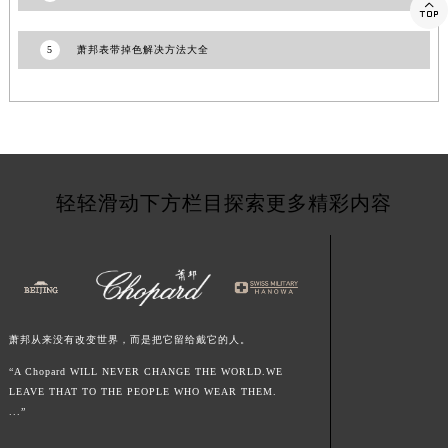

江西省鹰潭市月湖区胜利东路萧邦售后服务中心（需提前预约）
山东省德州市德城区东风中路萧邦售后服务中心（需提前预约）
5
萧邦表带掉色解决方法大全
山东省东营市东营区济南路萧邦售后服务中心（需提前预约）
山东省济南市历下区经十路11111号华润中心写字楼（万象城）15层1508室萧邦售后服务中心（需提前预约）
山东省济宁市任城区太白楼路萧邦售后服务中心（需提前预约）
山东省莱芜市文化南路8号银座商城名表维修一楼名表维修萧邦售后服务中心（需提前预约）
山东省临沂市兰山区解放路萧邦售后服务中心（需提前预约）
轻轻滑动下方栏目探索更多精彩内容
山东省日照市东港区烟台路萧邦售后服务中心（需提前预约）
山东省泰安市泰山区财源街道泰山大街萧邦售后服务中心（需提前预约）
山东省威海市环翠区新威海路89号振华商厦一楼名表维修萧邦售后服务中心（需提前预约）
山东省潍坊市奎文区东风东街萧邦售后服务中心（需提前预约）
山东省枣庄市滕州市北辛路与善国路交叉口萧邦售后服务中心（需提前预约）
萧邦从来没有改变世界，而是把它留给戴它的人。
山东省淄博市张店区金晶大道萧邦售后服务中心（需提前预约）
“A Chopard WILL NEVER CHANGE THE WORLD.WE
上海市黄浦区南京东路299号宏伊国际广场写字楼8层806室萧邦售后服务中心（需提前预约）
LEAVE THAT TO THE PEOPLE WHO WEAR THEM.
上海市徐汇区虹桥路3号港汇中心2座37层3705室萧邦售后服务中心（需提前预约）
...”
浙江省杭州市上城区钱江路1366号华润大厦A座5层503-5室萧邦售后服务中心（需提前预约）