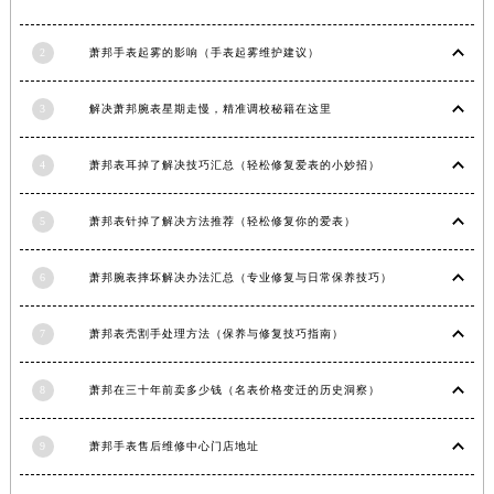
安徽省六安市金安区解放中路萧邦售后服务中心（需提前预约）
安徽省马鞍山市雨山区湖南西路萧邦售后服务中心（需提前预约）
2
萧邦手表起雾的影响（手表起雾维护建议）
安徽省宿州市埇桥区人民中路萧邦售后服务中心（需提前预约）
3
解决萧邦腕表星期走慢，精准调校秘籍在这里
安徽省铜陵市铜官区石城大道萧邦售后服务中心（需提前预约）
安徽省芜湖市镜湖区中山路步行街萧邦售后服务中心（需提前预约）
4
萧邦表耳掉了解决技巧汇总（轻松修复爱表的小妙招）
安徽省宣城市宣州区叠嶂西路萧邦售后服务中心（需提前预约）
福建省龙岩市新罗区九一南路萧邦售后服务中心（需提前预约）
5
萧邦表针掉了解决方法推荐（轻松修复你的爱表）
福建省南平市建阳区人民西路萧邦售后服务中心（需提前预约）
福建省宁德市蕉城区天湖东路萧邦售后服务中心（需提前预约）
6
萧邦腕表摔坏解决办法汇总（专业修复与日常保养技巧）
福建省莆田市城厢区霞林街道荔华东大道萧邦售后服务中心（需提前预约）
福建省三明市三元区东乾二路萧邦售后服务中心（需提前预约）
7
萧邦表壳割手处理方法（保养与修复技巧指南）
福建省漳州市龙文区步港路萧邦售后服务中心（需提前预约）
8
萧邦在三十年前卖多少钱（名表价格变迁的历史洞察）
江苏省常州市新北区龙锦路1590号现代传媒中心5号楼10层1008室萧邦售后服务中心（需提前预约）
江苏省淮安市清江浦区淮海北路萧邦售后服务中心（需提前预约）
9
萧邦手表售后维修中心门店地址
江苏省连云港市海州区通灌北路萧邦售后服务中心（需提前预约）
江苏省南京市秦淮区中山南路1号南京中心22层22-C1-C3室萧邦售后服务中心（需提前预约）