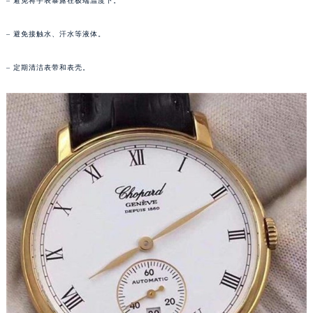
– 避免将手表暴露在极端温度下。
长春市朝阳区西安大路727号中银大厦A座(旺进大厦)18层09室（需提前预约）
贵阳市南明区都司高架桥路33号亨特国际金融中心14楼14D（需提前预约）
– 避免接触水、汗水等液体。
昆明市盘龙区北京路928号同德昆明广场写字楼10层06室（需提前预约）
– 定期清洁表带和表壳。
石家庄市长安区中山东路39号勒泰中心写字楼B座13层07室（需提前预约）
西安市碑林区南关正街88号华侨城长安国际中心E座6楼10室（需提前预约）
海口市龙华区金贸东路5号海口华润大厦B座17层1707室（需提前预约）
唐山市路南区新华东道100号万达广场写字楼A座10层1002室（需提前预约）
台州市椒江区东海大道1800号腾达中心东1幢20楼2002室（需提前预约）
内蒙古自治区呼和浩特市玉泉区大学西街70号华润万象城写字楼（鄂尔多斯大厦）23层2326室（需提前预约）
甘肃省兰州市七里河区西津西路16号兰州中心写字楼21层2102室（需提前预约）
重庆市解放碑渝中区民权路28号英利国际金融中心写字楼20层01室（需提前预约）
黑龙江省大庆市萨尔图区会战大街萧邦售后服务中心（需提前预约）
黑龙江省鹤岗市向阳区红军路萧邦售后服务中心（需提前预约）
黑龙江省黑河市爱辉区中央街萧邦售后服务中心（需提前预约）
黑龙江省鸡西市鸡冠区红军路萧邦售后服务中心（需提前预约）
黑龙江省佳木斯市向阳区长安路萧邦售后服务中心（需提前预约）