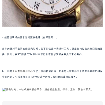
黑龙江省牡丹江市东安区太平路萧邦售后服务中心（需提前预约）
黑龙江省七台河市桃山区大同街萧邦售后服务中心（需提前预约）
黑龙江省齐齐哈尔市龙沙区龙华路萧邦售后服务中心（需提前预约）
黑龙江省双鸭山市尖山区新兴大街萧邦售后服务中心（需提前预约）
黑龙江省绥化市北林区新华街与康庄路交叉口萧邦售后服务中心（需提前预约）
黑龙江省伊春市伊美区通河路萧邦售后服务中心（需提前预约）
– 按照说明书的要求定期更换电池（如果适用）。
吉林省白城市洮北区明仁南街萧邦售后服务中心（需提前预约）
当你的萧邦手表再次焕发光彩时，它不仅仅是一块计时工具，更是你与过去美好回忆的连
吉林省白山市浑江区浑江大街萧邦售后服务中心（需提前预约）
接。因此，在它“闹脾气”时及时采取行动进行修复或保养是非常必要的。
吉林省吉林市船营区河南街萧邦售后服务中心（需提前预约）
吉林省辽源市龙山区人民大街萧邦售后服务中心（需提前预约）
吉林省梅河口市新华街道梅河大街萧邦售后服务中心（需提前预约）
以上就是
天水萧邦售后中心
为您分享的精彩内容。如果您还有其他关于萧邦手表维护和保
吉林省四平市铁东区紫气大路与南九经街交汇处萧邦售后服务中心（需提前预约）
养的问题，可以拨打页面400电话进行咨询，我们将竭诚为您服务。
吉林省松原市宁江区五环大街萧邦售后服务中心（需提前预约）
吉林省通化市东昌区环通乡江南大街萧邦售后服务中心（需提前预约）
吉林省延边市延吉市解放路萧邦售后服务中心（需提前预约）
辽宁省鞍山市铁东区站前街萧邦售后服务中心（需提前预约）