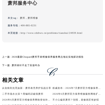
萧邦服务中心
辽宁省本溪市平山区胜利路萧邦售后服务中心（需提前预约）
辽宁省朝阳市双塔区新华路萧邦售后服务中心（需提前预约）
辽宁省丹东市振兴区七经街萧邦售后服务中心（需提前预约）
本文tag：
萧邦
，
萧邦维修
辽宁省抚顺市新抚区东一路萧邦售后服务中心（需提前预约）
服务专线：
400-885-0231
辽宁省阜新市海州区解放大街萧邦售后服务中心（需提前预约）
本页链接：
http://www.cdzbwx.cn/problems/tianshui/24939.html
辽宁省葫芦岛市连山区中央路萧邦售后服务中心（需提前预约）
辽宁省锦州市古塔区中央大街萧邦售后服务中心（需提前预约）
辽宁省辽阳市白塔区新运大街萧邦售后服务中心（需提前预约）
辽宁省盘锦市兴隆台区石油大街萧邦售后服务中心（需提前预约）
上一篇:
2026最新Chopard萧邦手表维修保养服务网点地址实地探访报告
辽宁省铁岭市银州区南马路萧邦售后服务中心（需提前预约）
下一篇:
萧邦表针不走了应该咋办
辽宁省营口市站前区市府路与渤海大街交叉口萧邦售后服务中心（需提前预约）
辽宁省沈阳市沈河区中街路137号亨得利名表维修授权店1楼萧邦售后服务中心（需提前预约）
相关文章
辽宁省沈阳市沈河区中街路83号亨得利名表维修授权店1楼萧邦售后服务中心（需提前预约）
从划痕到光亮如新：萧邦表壳养护实战分享
权威发布：2026年7月萧邦官方维修保养服务中心搬迁新开安排
北京市朝阳区建国门外大街甲6号华熙国际中心D座11层1102室萧邦售后服务中心（北京总部）（需提前预约）
二手市场水太深？用编码识破假萧邦
2026年6月萧邦官方保养维修服务网络扩容补充最终公告（迁址新开）确认稿
北京市东城区东长安街1号王府井东方广场W3座6层602室萧邦售后服务中心（需提前预约）
2026年6月萧邦官方维修保养网络变动补充明细确认终稿发布
不小心磕坏萧邦？别慌，老修表匠有妙招
河北省保定市竞秀区朝阳北大街北国先天下萧邦售后服务中心（需提前预约）