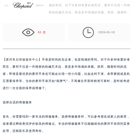
感的寄托。对于许多钟表爱好者而言，萧邦不仅是一件精
绍兴市越城区胜利东路379号世茂天际中心写字楼8层805室（需提前预约）
密的机械艺术品，更是多年情感的承载。然而，随着时间
嘉兴市南湖区广益路705号嘉兴世界贸易中心写字楼A座13层1304室（需提前预约）
的流逝，即便是最优质的萧邦手表也可能会出现一些小…
南昌市红谷滩新区红谷中大道998号绿地双子塔（中央广场）A1座办公楼14层07室（需提前预约）

济南市历下区经十路11111号华润中心写字楼（万象城）15层1508室（需提前预约）
65 次
2026-05-18
广州市天河区天河路230号万菱汇国际中心写字楼A塔7层704室（需提前预约）
广州市越秀区环市东路371-375号世界贸易中心大厦南塔写字楼15层07室（需提前预约）
深圳市罗湖区深南东路5001号华润大厦写字楼17层1701室（需提前预约）
【
萧邦售后维修服务中心
】手表是时间的见证者，也是情感的寄托。对于许多钟表爱好者
惠州市惠城区江北文昌一路7号华贸大厦写字楼1座30层05室（需提前预约）
而言，萧邦不仅是一件精密的机械艺术品，更是多年情感的承载。然而，随着时间的流
厦门市思明区湖滨东路95号华润大厦写字楼B座11层1104室（需提前预约）
逝，即便是最优质的萧邦手表也可能会出现一些小问题，比如走时不准、表带磨损或是机
福州市鼓楼区五四路128-1号恒力城写字楼15层03室（需提前预约）
芯需要保养等。当你的萧邦手表开始“闹脾气”，不再像往常那样精准可靠时，是时候考虑
进行一次全面的保养或维修了。
成都市锦江区人民东路6号SAC东原中心写字楼24层2406B室（需提前预约）
重庆市江北区观音桥步行街2号融恒时代广场写字楼9层902室（需提前预约）
选择合适的维修服务
长沙市芙蓉区定王台街道建湘路393号世茂环球金融中心写字楼（芙蓉广场）10层13室（需提前预约）
郑州市二七区铭功路10号华润大厦写字楼29层2905室（需提前预约）
首先，你需要找到一家专业的维修服务。选择维修服务时，可以参考朋友或家人的推荐，
太原市迎泽区解放路15号亨得利名表服务中心（品牌授权店）3层整层（需提前预约）
或者通过网络查找评价较高的维修点。专业的维修服务不仅能确保你的萧邦手表得到妥善
沈阳市沈河区中街路137号亨得利名表服务中心（品牌授权店）1层整层（需提前预约）
处理，还能延长其使用寿命。