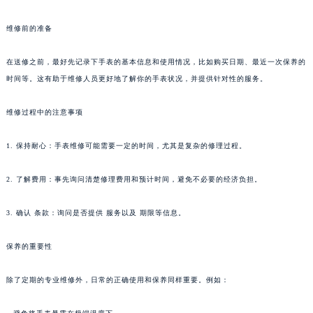
沈阳市沈河区中街路83号亨得利名表服务中心（品牌授权店）1层整层（需提前预约）
维修前的准备
乌鲁木齐市天山区红山路26号时代广场（CCMALL）C座17层17-B（需提前预约）
温州市鹿城区锦绣路1067号置信广场10层1015室（需提前预约）
在送修之前，最好先记录下手表的基本信息和使用情况，比如购买日期、最近一次保养的
哈尔滨市道里区友谊西路600号富力中心T2座写字楼29层03室（需提前预约）
时间等。这有助于维修人员更好地了解你的手表状况，并提供针对性的服务。
大连市中山区人民路15号国际金融大厦7层G室（需提前预约）
佛山市禅城区季华五路57号万科金融中心C座12层1205室（需提前预约）
维修过程中的注意事项
东莞市东城街道鸿福东路1号民盈国贸中心T1写字楼9层907室（需提前预约）
1. 保持耐心：手表维修可能需要一定的时间，尤其是复杂的修理过程。
无锡市梁溪区人民中路139号恒隆广场写字楼1座11层1104室（需提前预约）
南通市崇川区工农路57号圆融广场写字楼16层1603室（需提前预约）
2. 了解费用：事先询问清楚修理费用和预计时间，避免不必要的经济负担。
苏州市苏州工业园区星港街199号苏州中心办公楼C座22层08室（需提前预约）
武汉市江汉区解放大道686号世界贸易大厦38层09室（需提前预约）
3. 确认 条款：询问是否提供 服务以及 期限等信息。
南宁市青秀区金湖路59号地王大厦12楼1224室（需提前预约）
保养的重要性
合肥市蜀山区潜山路111号万象城华润大厦B座12楼03室（需提前预约）
泉州市丰泽区宝洲路729号浦西万达中心写字楼A座7楼709室（需提前预约）
除了定期的专业维修外，日常的正确使用和保养同样重要。例如：
青岛市南区山东路6号华润大厦B座22层04室（需提前预约）
烟台市芝罘区胜利路139号万达金融中心A座907室（需提前预约）