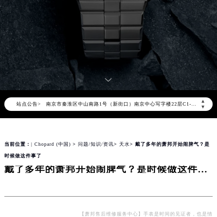
萧邦官方全国统一服务热线400-885-0231，服务覆盖中国大陆、香港、澳门、台湾全部区域（非大陆需加拨“+86”）
2026年8月萧邦售后服务中心最新网点地址：
北京市朝阳区建国门外大街甲6号华熙国际中心写字楼D座11层1102室（北京总部）（需提前预约）
北京市东城区东长安街1号东方广场写字楼W3座6层602室（需提前预约）
天津市和平区赤峰道136号天津国际金融中心写字楼26层2603室（需提前预约）
上海市徐汇区虹桥路3号港汇中心写字楼2座37层3705室（需提前预约）
上海市黄浦区南京东路299号宏伊国际广场写字楼8层806室（需提前预约）
▲
站点公告>
南京市秦淮区中山南路1号（新街口）南京中心写字楼22层C1-1室（需提前预约）
▼
常州市新北区龙锦路1590号现代传媒中心写字楼5号楼10层1008室（需提前预约）
徐州市鼓楼区淮海东路29号苏宁广场IFC国际金融中心写字楼35层3508室（需提前预约）
当前位置：
| Chopard (中国)
>
问题/知识/资讯
>
天水
> 戴了多年的萧邦开始闹脾气？是
扬州市邗江区国展路29号星耀天地写字楼1号楼18层1803室（需提前预约）
时候做这件事了
盐城市盐都区世纪大道5号盐城金融城写字楼1号楼16层1604室（需提前预约）
戴了多年的萧邦开始闹脾气？是时候做这件事了
泰州市海陵区永定东路399号置地商务中心东塔写字楼（华润万象城）17层1706室（需提前预约）
宁波市江北区大闸南路500号来福士广场办公楼20层2009室（需提前预约）
杭州市上城区钱江路1366号华润大厦写字楼A座5层503-5室（需提前预约）
金华市金东区东市南街777号金华万达广场写字楼4号楼22层2209室（需提前预约）
【萧邦售后维修服务中心】手表是时间的见证者，也是情