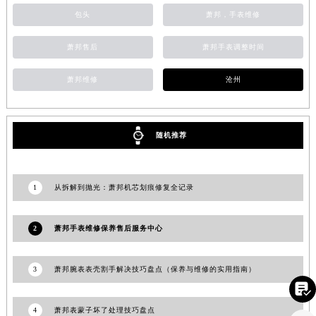
江苏省宿迁市宿城区西湖路萧邦售后服务中心（需提前预约）
包头
萧邦，手表维修
江苏省泰州市海陵区永定东路399号置地商务中心东塔（华润万象城）17层1706室萧邦售后服务中心（需提前预约）
萧邦售后
萧邦手表调整时间
江苏省徐州市鼓楼区淮海东路29号苏宁广场IFC国际金融中心35层3508室萧邦售后服务中心（需提前预约）
江苏省盐城市盐都区世纪大道5号盐城金融城写字楼1号楼16层1604室萧邦售后服务中心（需提前预约）
萧邦维修
沧州
江苏省扬州市邗江区国展路29号星耀天地写字楼1号楼18层1803室萧邦售后服务中心（需提前预约）
江苏省镇江市京口区中山东路萧邦售后服务中心（需提前预约）
江西省抚州市临川区赣东大道萧邦售后服务中心（需提前预约）
随机推荐
江西省赣州市章贡区文清路萧邦售后服务中心（需提前预约）
江西省吉安市吉州区井冈山大道萧邦售后服务中心（需提前预约）
1
从拆解到抛光：萧邦机芯划痕修复全记录
江西省景德镇市珠山区珠山中路萧邦售后服务中心（需提前预约）
江西省九江市浔阳区浔阳路萧邦售后服务中心（需提前预约）
2
萧邦手表维修保养售后服务中心
江西省南昌市红谷滩新区红谷中大道998号绿地双子塔（中央广场）A1座办公楼14层1407室萧邦售后服务中心（需提前预约）
江西省萍乡市安源区萍安北大道与康庄路交叉口萧邦售后服务中心（需提前预约）
3
萧邦腕表表壳割手解决技巧盘点（保养与维修的实用指南）
江西省上饶市信州区滨江西路萧邦售后服务中心（需提前预约）

江西省新余市渝水区北湖西路萧邦售后服务中心（需提前预约）
江西省宜春市袁州区中山中路萧邦售后服务中心（需提前预约）
4
萧邦表蒙子坏了处理技巧盘点