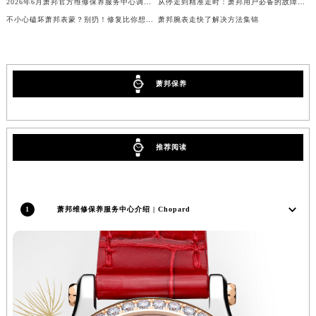
2026年6月萧邦官方维修保养服务中心调整明细（迁址新开）
从停走到精准走时：萧邦用户必备的故障排除手册
内蒙古自治区阿拉善盟市左旗土尔扈特大街萧邦售后服务中心（需提前预约）
不小心磕坏萧邦表蒙？别扔！修复比你想象中简单
萧邦腕表走快了解决方法集锦
内蒙古自治区巴彦淖尔市临河区新华街萧邦售后服务中心（需提前预约）
内蒙古自治区包头市青山区幸福路甲3号王府井百货名表维修萧邦售后服务中心（需提前预约）
内蒙古自治区赤峰市红山区哈达街萧邦售后服务中心（需提前预约）
萧邦保养
内蒙古自治区鄂尔多斯市东胜区伊金霍洛街萧邦售后服务中心（需提前预约）
内蒙古自治区呼伦贝尔市海拉尔区中央街萧邦售后服务中心（需提前预约）
内蒙古自治区通辽市科尔沁区明仁大街萧邦售后服务中心（需提前预约）
推荐阅读
内蒙古自治区乌海市海勃湾区人民南路萧邦售后服务中心（需提前预约）
内蒙古自治区乌兰察布市集宁区恩和大街萧邦售后服务中心（需提前预约）
内蒙古自治区锡林郭勒盟市锡林浩特市光明街与额尔敦路交叉口萧邦售后服务中心（需提前预约）
1
萧邦维修保养服务中心介绍 | Chopard
内蒙古自治区兴安盟市乌兰浩特市兴安大街萧邦售后服务中心（需提前预约）
山西省大同市平城区迎宾街萧邦售后服务中心（需提前预约）
山西省晋城市城区黄华街萧邦售后服务中心（需提前预约）
山西省晋中市榆次区顺城街萧邦售后服务中心（需提前预约）
山西省临汾市尧都区解放路萧邦售后服务中心（需提前预约）
山西省吕梁市离石区永宁中路与建设街交叉口萧邦售后服务中心（需提前预约）