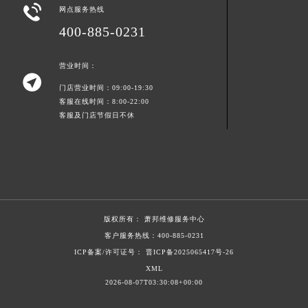

网点服务热线
浙江省湖州市吴兴区劳动路萧邦售后服务中心（需提前预约）
400-885-0231
浙江省嘉兴市南湖区广益路705号嘉兴世界贸易中心A座13层1304室萧邦售后服务中心（需提前预约）
浙江省金华市金东区东市南街777号金华万达广场4号楼22楼2209室萧邦售后服务中心（需提前预约）
营业时间：
浙江省丽水市莲都区解放街萧邦售后服务中心（需提前预约）

门店营业时间：09:00-19:30
浙江省宁波市江北区大闸南路500号来福士广场办公楼20层2009室萧邦售后服务中心（需提前预约）
客服在线时间：8:00-22:00
浙江省衢州市柯城区上街萧邦售后服务中心（需提前预约）
客服及门店节假日不休
浙江省绍兴市越城区胜利东路379号世茂天际中心写字楼8层805室萧邦售后服务中心（需提前预约）
浙江省舟山市定海区解放东路萧邦售后服务中心（需提前预约）
澳门特别行政区大堂区议事亭前地（新马路）萧邦售后服务中心（需提前预约）
澳门特别行政区风顺堂区南湾大马路萧邦售后服务中心（需提前预约）
澳门特别行政区花地玛堂区关闸广场萧邦售后服务中心（需提前预约）
版权所有：
萧邦维修服务中心
澳门特别行政区花王堂区大三巴商圈萧邦售后服务中心（需提前预约）
客户服务热线：
400-885-0231
澳门特别行政区嘉模堂区官也街萧邦售后服务中心（需提前预约）
ICP备案/许可证号： 晋ICP备2025065417号-26
澳门省路氹城市金光大道萧邦售后服务中心（需提前预约）
XML
澳门特别行政区望德堂区塔石广场萧邦售后服务中心（需提前预约）
2026-08-07T03:30:08+00:00
福建省福州市鼓楼区五四路128-1号恒力城写字楼15层03室萧邦售后服务中心（需提前预约）