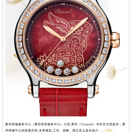
山西省朔州市朔城区怡西路与鄯阳西街交汇处萧邦售后服务中心（需提前预约）
山西省忻州市忻府区和平东街与七一南路交叉口萧邦售后服务中心（需提前预约）
山西省阳泉市郊区平阳东街与新城大道交叉口萧邦售后服务中心（需提前预约）
山西省运城市盐湖区河东街萧邦售后服务中心（需提前预约）
山西省长治市潞州区英雄中路萧邦售后服务中心（需提前预约）
山西省太原市迎泽区迎泽街道解放路15号亨得利名表维修授权店3楼萧邦售后服务中心（需提前预约）
天津市和平区赤峰道136号天津国际金融中心26层2603室萧邦售后服务中心（需提前预约）
安徽省安庆市迎江区人民路萧邦售后服务中心（需提前预约）
安徽省蚌埠市蚌山区淮河路萧邦售后服务中心（需提前预约）
安徽省亳州市谯城区魏武大道萧邦售后服务中心（需提前预约）
安徽省池州市贵池区长江路萧邦售后服务中心（需提前预约）
安徽省滁州市琅琊区南谯北路萧邦售后服务中心（需提前预约）
安徽省阜阳市颍州区颍州北路萧邦售后服务中心（需提前预约）
安徽省淮北市相山区淮海路萧邦售后服务中心（需提前预约）
安徽省淮南市田家庵区国庆中路萧邦售后服务中心（需提前预约）
萧邦维修服务中心（萧邦保养服务中心）介绍,萧邦（Chopard）本栏目为您提供：萧
安徽省黄山市屯溪区黄山西路萧邦售后服务中心（需提前预约）
邦维修中心的发展历程,未来规划,工坊、战略、独立意义及价值介......
详情 >