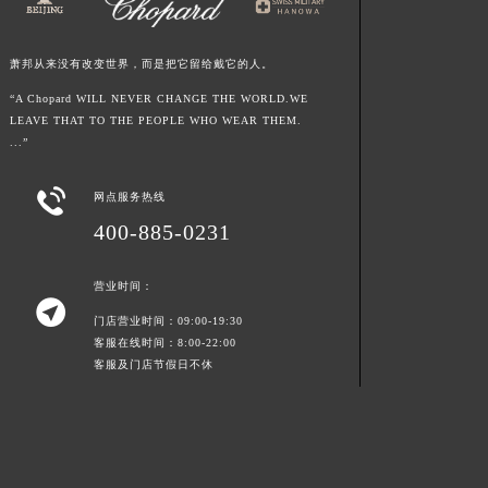
青海省黄南藏族自治州同仁市德合隆路萧邦售后服务中心（需提前预约）
青海省西宁市城西区海湖新区西关大道萧邦售后服务中心（需提前预约）
青海省玉树藏族自治州结古镇胜利路萧邦售后服务中心（需提前预约）
萧邦从来没有改变世界，而是把它留给戴它的人。
陕西省安康市汉滨区金州路萧邦售后服务中心（需提前预约）
“A Chopard WILL NEVER CHANGE THE WORLD.WE
LEAVE THAT TO THE PEOPLE WHO WEAR THEM.
陕西省宝鸡市渭滨区经二路萧邦售后服务中心（需提前预约）
...”
陕西省汉中市汉台区北大街萧邦售后服务中心（需提前预约）
陕西省商洛市商州区州城街萧邦售后服务中心（需提前预约）

网点服务热线
陕西省铜川市王益区红旗街萧邦售后服务中心（需提前预约）
400-885-0231
陕西省渭南市临渭区东风大街萧邦售后服务中心（需提前预约）
陕西省咸阳市秦都区沣西新城统一西路与白马河路交汇处萧邦售后服务中心（需提前预约）
营业时间：

陕西省延安市宝塔区中心街萧邦售后服务中心（需提前预约）
门店营业时间：09:00-19:30
陕西省榆林市榆阳区长兴路萧邦售后服务中心（需提前预约）
客服在线时间：8:00-22:00
客服及门店节假日不休
新疆维吾尔自治区阿克苏市东大街萧邦售后服务中心（需提前预约）
新疆维吾尔自治区阿拉尔市胜利大道萧邦售后服务中心（需提前预约）
新疆维吾尔自治区阿拉山口市友好路萧邦售后服务中心（需提前预约）
新疆维吾尔自治区阿勒泰市解放路萧邦售后服务中心（需提前预约）