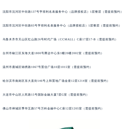
吉林省延边市延吉市解放路萧邦售后服务中心（需提前预约）
辽宁省鞍山市铁东区站前街萧邦售后服务中心（需提前预约）
沈阳市沈河区中街路137号亨得利名表服务中心（品牌授权店）1层整层（需提前预约）
辽宁省本溪市平山区胜利路萧邦售后服务中心（需提前预约）
辽宁省朝阳市双塔区新华路萧邦售后服务中心（需提前预约）
沈阳市沈河区中街路83号亨得利名表服务中心（品牌授权店）1层整层（需提前预约）
辽宁省丹东市振兴区七经街萧邦售后服务中心（需提前预约）
乌鲁木齐市天山区红山路26号时代广场（CCMALL）C座17层17-B（需提前预约）
辽宁省抚顺市新抚区东一路萧邦售后服务中心（需提前预约）
辽宁省阜新市海州区解放大街萧邦售后服务中心（需提前预约）
台州市椒江区东海大道1800号腾达中心东1幢20楼2002室（需提前预约）
辽宁省葫芦岛市连山区中央路萧邦售后服务中心（需提前预约）
辽宁省锦州市古塔区中央大街萧邦售后服务中心（需提前预约）
温州市鹿城区锦绣路1067号置信广场10层1015室（需提前预约）
辽宁省辽阳市白塔区新运大街萧邦售后服务中心（需提前预约）
辽宁省盘锦市兴隆台区石油大街萧邦售后服务中心（需提前预约）
哈尔滨市南岗区东大直街146号上和置地广场金座12层1214室（需提前预约）
辽宁省铁岭市银州区南马路萧邦售后服务中心（需提前预约）
大连市中山区人民路15号国际金融大厦7层G室（需提前预约）
辽宁省营口市站前区市府路与渤海大街交叉口萧邦售后服务中心（需提前预约）
辽宁省沈阳市沈河区中街路137号亨得利名表维修授权店1楼萧邦售后服务中心（需提前预约）
佛山市禅城区季华五路57号万科金融中心C座12层1205室（需提前预约）
辽宁省沈阳市沈河区中街路83号亨得利名表维修授权店1楼萧邦售后服务中心（需提前预约）
北京市朝阳区建国门外大街甲6号华熙国际中心D座11层1102室萧邦售后服务中心（北京总部）（需提前预约）