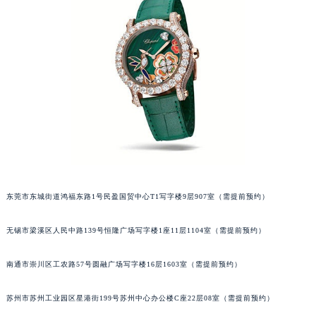
北京市东城区东长安街1号王府井东方广场W3座6层602室萧邦售后服务中心（需提前预约）
河北省保定市竞秀区朝阳北大街北国先天下萧邦售后服务中心（需提前预约）
内蒙古自治区阿拉善盟市左旗土尔扈特大街萧邦售后服务中心（需提前预约）
内蒙古自治区巴彦淖尔市临河区新华街萧邦售后服务中心（需提前预约）
内蒙古自治区包头市青山区幸福路甲3号王府井百货名表维修萧邦售后服务中心（需提前预约）
内蒙古自治区赤峰市红山区哈达街萧邦售后服务中心（需提前预约）
内蒙古自治区鄂尔多斯市东胜区伊金霍洛街萧邦售后服务中心（需提前预约）
内蒙古自治区呼伦贝尔市海拉尔区中央街萧邦售后服务中心（需提前预约）
内蒙古自治区通辽市科尔沁区明仁大街萧邦售后服务中心（需提前预约）
内蒙古自治区乌海市海勃湾区人民南路萧邦售后服务中心（需提前预约）
东莞市东城街道鸿福东路1号民盈国贸中心T1写字楼9层907室（需提前预约）
内蒙古自治区乌兰察布市集宁区恩和大街萧邦售后服务中心（需提前预约）
内蒙古自治区锡林郭勒盟市锡林浩特市光明街与额尔敦路交叉口萧邦售后服务中心（需提前预约）
无锡市梁溪区人民中路139号恒隆广场写字楼1座11层1104室（需提前预约）
内蒙古自治区兴安盟市乌兰浩特市兴安大街萧邦售后服务中心（需提前预约）
山西省大同市平城区迎宾街萧邦售后服务中心（需提前预约）
南通市崇川区工农路57号圆融广场写字楼16层1603室（需提前预约）
山西省晋城市城区黄华街萧邦售后服务中心（需提前预约）
山西省晋中市榆次区顺城街萧邦售后服务中心（需提前预约）
苏州市苏州工业园区星港街199号苏州中心办公楼C座22层08室（需提前预约）