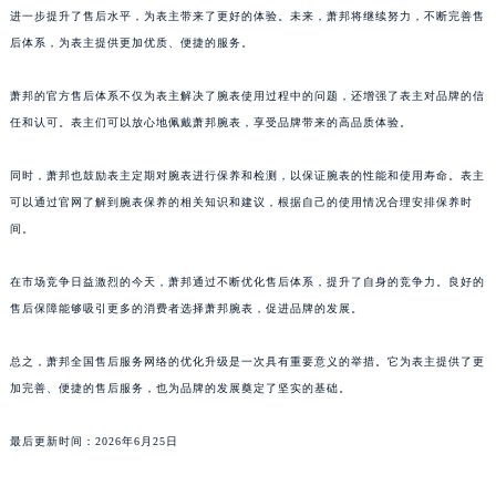
澳门特别行政区望德堂区塔石广场萧邦售后服务中心（需提前预约）
进一步提升了售后水平，为表主带来了更好的体验。未来，萧邦将继续努力，不断完善售
福建省福州市鼓楼区五四路128-1号恒力城写字楼15层03室萧邦售后服务中心（需提前预约）
后体系，为表主提供更加优质、便捷的服务。
福建省厦门市思明区湖滨东路95号万象城华润大厦B座11层1104室萧邦售后服务中心（需提前预约）
广东省潮州市潮安区新风路与潮汕路交汇处萧邦售后服务中心（需提前预约）
萧邦的官方售后体系不仅为表主解决了腕表使用过程中的问题，还增强了表主对品牌的信
任和认可。表主们可以放心地佩戴萧邦腕表，享受品牌带来的高品质体验。
广东省广州市天河区天河路230号万菱汇国际中心A塔7层704室萧邦售后服务中心（需提前预约）
广东省广州市越秀区环市东路371-375号世界贸易中心大厦南塔15层1507室萧邦售后服务中心（需提前预约）
同时，萧邦也鼓励表主定期对腕表进行保养和检测，以保证腕表的性能和使用寿命。表主
广东省河源市源城区越王大道萧邦售后服务中心（需提前预约）
可以通过官网了解到腕表保养的相关知识和建议，根据自己的使用情况合理安排保养时
广东省惠州市惠城区江北文昌一路7号华贸大厦1座30层3005室萧邦售后服务中心（需提前预约）
间。
广东省江门市蓬江区广场西路萧邦售后服务中心（需提前预约）
广东省揭阳市榕城进贤门步行街萧邦售后服务中心（需提前预约）
在市场竞争日益激烈的今天，萧邦通过不断优化售后体系，提升了自身的竞争力。良好的
售后保障能够吸引更多的消费者选择萧邦腕表，促进品牌的发展。
广东省茂名市电白区水东街道迎宾大道萧邦售后服务中心（需提前预约）
广东省梅州市梅江区金燕大道萧邦售后服务中心（需提前预约）
总之，萧邦全国售后服务网络的优化升级是一次具有重要意义的举措。它为表主提供了更
广东省清远市清城区湖西路萧邦售后服务中心（需提前预约）
加完善、便捷的售后服务，也为品牌的发展奠定了坚实的基础。
广东省汕头市龙湖区长平路萧邦售后服务中心（需提前预约）
广东省汕尾市城区香洲街道园林社区翠园街萧邦售后服务中心（需提前预约）
最后更新时间：2026年6月25日
广东省韶关市武江区芙蓉新区与老城中心交汇处萧邦售后服务中心（需提前预约）