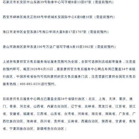
安徽省淮南市田家庵区国庆中路萧邦售后服务中心（需提前预约）
石家庄市长安区中山东路39号勒泰中心写字楼B座13层07室（需提前预约）
安徽省黄山市屯溪区黄山西路萧邦售后服务中心（需提前预约）
西安市碑林区南关正街88号华侨城长安国际中心E座6楼10室（需提前预约）
安徽省六安市金安区解放中路萧邦售后服务中心（需提前预约）
安徽省马鞍山市雨山区湖南西路萧邦售后服务中心（需提前预约）
海口市龙华区金贸东路5号海口华润大厦B座17层1707室（需提前预约）
安徽省宿州市埇桥区人民中路萧邦售后服务中心（需提前预约）
安徽省铜陵市铜官区石城大道萧邦售后服务中心（需提前预约）
唐山市路南区新华东道100号万达广场写字楼A座10层1002室（需提前预约）
安徽省芜湖市镜湖区中山路步行街萧邦售后服务中心（需提前预约）
安徽省宣城市宣州区叠嶂西路萧邦售后服务中心（需提前预约）
上述所有萧邦官方售后服务地址服务范围均为全国，全部可选择到店或邮寄服务，注意提
前预约即可。截至2026年6月25日，最新萧邦官方售后服务中心网点布局已覆盖34个省级
福建省龙岩市新罗区九一南路萧邦售后服务中心（需提前预约）
行政区，中国所有省份均可找到萧邦的官方售后服务门店，注意需拨打萧邦全国官方售后
福建省南平市建阳区人民西路萧邦售后服务中心（需提前预约）
服务热线：400-885-0231进行预约。
福建省宁德市蕉城区天湖东路萧邦售后服务中心（需提前预约）
福建省莆田市城厢区霞林街道荔华东大道萧邦售后服务中心（需提前预约）
目前
萧邦售后
服务中心网点已覆盖全国34个省级行政区：北京、上海、天津、重庆、澳
福建省三明市三元区东乾二路萧邦售后服务中心（需提前预约）
门、香港、河北省、山西省、内蒙古自治区、辽宁省、吉林省、黑龙江省、江苏省、浙江
福建省漳州市龙文区步港路萧邦售后服务中心（需提前预约）
省、安徽省、福建省、江西省、山东省、台湾省、河南省、湖北省、湖南省、广东省、广
西壮族自治区、海南省、四川省、贵州省、云南省、西藏自治区、陕西省、甘肃省、青海
江苏省常州市新北区龙锦路1590号现代传媒中心5号楼10层1008室萧邦售后服务中心（需提前预约）
省、宁夏回族自治区、新疆维吾尔自治区；
江苏省淮安市清江浦区淮海北路萧邦售后服务中心（需提前预约）