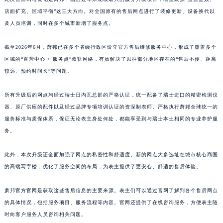
江西省新余市渝水区北湖西路萧邦售后服务中心（需提前预约）
店面扩充、区域平衡”这三大方向。对全国原有的售后网点进行了装修更新、设备换代以
江西省宜春市袁州区中山中路萧邦售后服务中心（需提前预约）
及人员培训，同时在多个城市新增了服务点。
江西省鹰潭市月湖区胜利东路萧邦售后服务中心（需提前预约）
山东省德州市德城区东风中路萧邦售后服务中心（需提前预约）
截至2026年6月，萧邦已在多个省级行政区设立官方售后维修服务中心，形成了覆盖多个
山东省东营市东营区济南路萧邦售后服务中心（需提前预约）
区域的“直营中心 + 服务点”双轨网络，有效解决了以往部分地区存在的“售后不便、距离
山东省济南市历下区经十路11111号华润中心写字楼（万象城）15层1508室萧邦售后服务中心（需提前预约）
较远、预约时间长”等问题。
山东省济宁市任城区太白楼路萧邦售后服务中心（需提前预约）
所有升级后的网点均经过瑞士日内瓦总部的严格认证，统一配备了瑞士进口的精密检测仪
山东省莱芜市文化南路8号银座商城名表维修一楼名表维修萧邦售后服务中心（需提前预约）
器、原厂供应的配件以及经过品牌专项培训认证的资深制表师。严格执行萧邦全球统一的
山东省临沂市兰山区解放路萧邦售后服务中心（需提前预约）
服务标准与质保体系，保证无论表主身处何处，都能享受到与瑞士本土相同的专业养护服
山东省日照市东港区烟台路萧邦售后服务中心（需提前预约）
务。
山东省泰安市泰山区财源街道泰山大街萧邦售后服务中心（需提前预约）
山东省威海市环翠区新威海路89号振华商厦一楼名表维修萧邦售后服务中心（需提前预约）
此外，本次升级还全面加强了网点的私密性和舒适度。新的网点大多选址在城市核心商圈
的高端写字楼，优化了服务空间的布局，为表主提供了更安心、舒适的售后体验。
山东省潍坊市奎文区东风东街萧邦售后服务中心（需提前预约）
山东省枣庄市滕州市北辛路与善国路交叉口萧邦售后服务中心（需提前预约）
萧邦官方官网是获取这些售后信息的主要来源。表主们可以通过官网了解到各个售后网点
山东省淄博市张店区金晶大道萧邦售后服务中心（需提前预约）
的具体情况，包括服务项目、服务流程等内容。官网还提供了在线咨询服务，方便表主随
上海市黄浦区南京东路299号宏伊国际广场写字楼8层806室萧邦售后服务中心（需提前预约）
时向客户服务人员咨询相关问题。