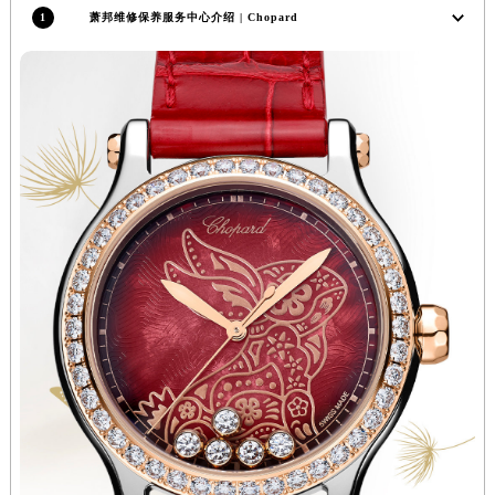
河南省济源市沁园街道济水大道萧邦售后服务中心（需提前预约）
1
萧邦维修保养服务中心介绍 | Chopard
河南省焦作市解放区解放路萧邦售后服务中心（需提前预约）
河南省开封市鼓楼区中山路萧邦售后服务中心（需提前预约）
河南省洛阳市西工区中州中路与解放路交叉口萧邦售后服务中心（需提前预约）
河南省漯河市源汇区交通路萧邦售后服务中心（需提前预约）
河南省南阳市宛城区范蠡东路与南都路交叉口萧邦售后服务中心（需提前预约）
河南省平顶山市卫东区建设路萧邦售后服务中心（需提前预约）
河南省濮阳市大华龙区开州路绿城路交叉口萧邦售后服务中心（需提前预约）
河南省三门峡市湖滨区和平路萧邦售后服务中心（需提前预约）
河南省商丘市梁园区神火大道萧邦售后服务中心（需提前预约）
河南省新乡市红旗区人民路萧邦售后服务中心（需提前预约）
河南省信阳市浉河区东方红大道萧邦售后服务中心（需提前预约）
河南省许昌市魏都区建安大道与八龙路交叉口萧邦售后服务中心（需提前预约）
河南省郑州市二七区民主路10号华润大厦29层2905室萧邦售后服务中心（需提前预约）
河南省周口市川汇区七一路萧邦售后服务中心（需提前预约）
河南省驻马店市驿城区乐山大道与置地大道交叉口萧邦售后服务中心（需提前预约）