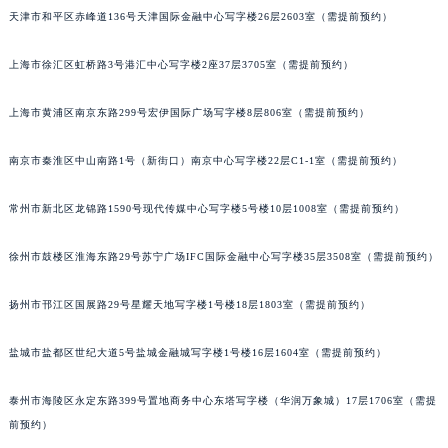
太原市迎泽区解放路15号亨得利名表服务中心（品牌授权店）3层整层（需提前预约）
天津市和平区赤峰道136号天津国际金融中心写字楼26层2603室（需提前预约）
沈阳市沈河区中街路137号亨得利名表服务中心（品牌授权店）1层整层（需提前预约）
沈阳市沈河区中街路83号亨得利名表服务中心（品牌授权店）1层整层（需提前预约）
上海市徐汇区虹桥路3号港汇中心写字楼2座37层3705室（需提前预约）
乌鲁木齐市天山区红山路26号时代广场（CCMALL）C座17层17-B（需提前预约）
温州市鹿城区锦绣路1067号置信广场10层1015室（需提前预约）
上海市黄浦区南京东路299号宏伊国际广场写字楼8层806室（需提前预约）
哈尔滨市道里区友谊西路600号富力中心T2座写字楼29层03室（需提前预约）
南京市秦淮区中山南路1号（新街口）南京中心写字楼22层C1-1室（需提前预约）
大连市中山区人民路15号国际金融大厦7层G室（需提前预约）
佛山市禅城区季华五路57号万科金融中心C座12层1205室（需提前预约）
常州市新北区龙锦路1590号现代传媒中心写字楼5号楼10层1008室（需提前预约）
东莞市东城街道鸿福东路1号民盈国贸中心T1写字楼9层907室（需提前预约）
无锡市梁溪区人民中路139号恒隆广场写字楼1座11层1104室（需提前预约）
徐州市鼓楼区淮海东路29号苏宁广场IFC国际金融中心写字楼35层3508室（需提前预约）
南通市崇川区工农路57号圆融广场写字楼16层1603室（需提前预约）
扬州市邗江区国展路29号星耀天地写字楼1号楼18层1803室（需提前预约）
苏州市苏州工业园区星港街199号苏州中心办公楼C座22层08室（需提前预约）
武汉市江汉区解放大道686号世界贸易大厦38层09室（需提前预约）
盐城市盐都区世纪大道5号盐城金融城写字楼1号楼16层1604室（需提前预约）
南宁市青秀区金湖路59号地王大厦12楼1224室（需提前预约）
合肥市蜀山区潜山路111号万象城华润大厦B座12楼03室（需提前预约）
泰州市海陵区永定东路399号置地商务中心东塔写字楼（华润万象城）17层1706室（需提
泉州市丰泽区宝洲路729号浦西万达中心写字楼A座7楼709室（需提前预约）
前预约）