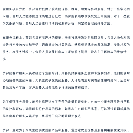
上海市徐汇区虹桥路3号港汇中心2座37层3705室萧邦售后服务中心（需提前预约）
浙江省杭州市上城区钱江路1366号华润大厦A座5层503-5室萧邦售后服务中心（需提前预约）
在服务项目方面，萧邦售后提供了腕表的保养、维修、检测等多种服务。对于一些常见的
问题，售后人员能够快速准确地进行处理，确保腕表能够尽快恢复正常使用。对于一些较
浙江省湖州市吴兴区劳动路萧邦售后服务中心（需提前预约）
为复杂的问题，售后人员会进行详细的检测和分析，制定出合理的维修方案。
浙江省嘉兴市南湖区广益路705号嘉兴世界贸易中心A座13层1304室萧邦售后服务中心（需提前预约）
浙江省金华市金东区东市南街777号金华万达广场4号楼22楼2209室萧邦售后服务中心（需提前预约）
在服务流程上，萧邦售后有着严格的规范。表主将腕表送到售后网点后，售后人员会对腕
浙江省丽水市莲都区解放街萧邦售后服务中心（需提前预约）
表进行初步的检查和登记，记录腕表的相关信息。然后根据腕表的具体情况，安排相应的
浙江省宁波市江北区大闸南路500号来福士广场办公楼20层2009室萧邦售后服务中心（需提前预约）
服务。在服务过程中，售后人员会及时向表主反馈服务进度，让表主了解腕表的维修情
浙江省衢州市柯城区上街萧邦售后服务中心（需提前预约）
况。
浙江省绍兴市越城区胜利东路379号世茂天际中心写字楼8层805室萧邦售后服务中心（需提前预约）
萧邦的客户服务人员都经过专业的培训，具备良好的服务态度和专业的知识。他们能够耐
浙江省舟山市定海区解放东路萧邦售后服务中心（需提前预约）
心地解答表主的问题，为表主提供优质的服务。无论是表主对腕表的使用有疑问，还是对
澳门特别行政区大堂区议事亭前地（新马路）萧邦售后服务中心（需提前预约）
售后流程不了解，客户服务人员都能给予详细的解答和指导。
澳门特别行政区风顺堂区南湾大马路萧邦售后服务中心（需提前预约）
澳门特别行政区花地玛堂区关闸广场萧邦售后服务中心（需提前预约）
为了保证服务质量，萧邦售后还建立了完善的质量监督机制。对每一个服务环节进行严格
澳门特别行政区花王堂区大三巴商圈萧邦售后服务中心（需提前预约）
的监控和评估，确保服务符合品牌的标准。如果表主对服务不满意，可以通过官网或其他
渠道向客户服务人员反馈，售后部门会及时处理并改进。
澳门特别行政区嘉模堂区官也街萧邦售后服务中心（需提前预约）
澳门省路氹城市金光大道萧邦售后服务中心（需提前预约）
萧邦一直致力于为表主提供优质的产品和服务。通过这次全国售后服务网络的优化升级，