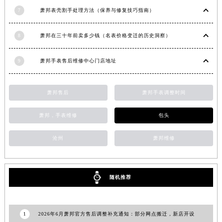
湖南省邵阳市双清区东风路萧邦售后服务中心（需提前预约）
7
萧邦表壳割手处理方法（保养与修复技巧指南）
湖南省湘潭市雨湖区莲城大道萧邦售后服务中心（需提前预约）
湖南省益阳市赫山区桃花仑路萧邦售后服务中心（需提前预约）
8
萧邦在三十年前卖多少钱（名表价格变迁的历史洞察）
湖南省永州市冷水滩区永州大道与中兴路交叉口萧邦售后服务中心（需提前预约）
湖南省岳阳市岳阳楼区东茅岭路萧邦售后服务中心（需提前预约）
9
萧邦手表售后维修中心门店地址
湖南省张家界市永定区解放路萧邦售后服务中心（需提前预约）
湖南省长沙市芙蓉区建湘路393号世茂环球金融中心写字楼10层1013室萧邦售后服务中心（需提前预约）
萧邦售后
萧邦手表调整时间
湖南省株洲市芦淞区建设南路萧邦售后服务中心（需提前预约）
甘肃省白银市白银区北京路萧邦售后服务中心（需提前预约）
萧邦，手表维修
包头
甘肃省定西市安定区解放路萧邦售后服务中心（需提前预约）
沧州
萧邦维修
甘肃省敦煌市沙州镇阳关中路萧邦售后服务中心（需提前预约）
甘肃省合作市人民街萧邦售后服务中心（需提前预约）
甘肃省嘉峪关市雄关区新华中路萧邦售后服务中心（需提前预约）
随机推荐
甘肃省金昌市金川区北京路萧邦售后服务中心（需提前预约）
甘肃省酒泉市肃州区西大街萧邦售后服务中心（需提前预约）
甘肃省临夏市城南街道团结路萧邦售后服务中心（需提前预约）
1
2026年6月萧邦官方售后调整补充通知：部分网点搬迁，新店开设