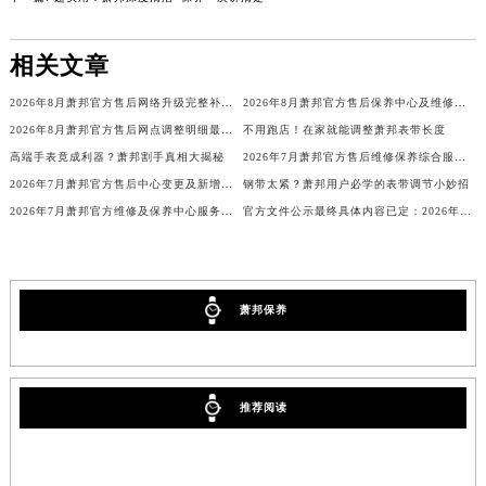
广西壮族自治区梧州市万秀区龙湖镇高旺路萧邦售后服务中心（需提前预约）
广西壮族自治区玉林市玉州区金玉路萧邦售后服务中心（需提前预约）
相关文章
海南省儋州市儋州市那大镇兰洋北路萧邦售后服务中心（需提前预约）
海南省东方市八所镇解放西路萧邦售后服务中心（需提前预约）
2026年8月萧邦官方售后网络升级完整补充公告（迁址+新增）
2026年8月萧邦官方售后保养中心及维修点最新分布情况（搬迁新开）说明文件
海南省琼海市嘉积镇东风路萧邦售后服务中心（需提前预约）
2026年8月萧邦官方售后网点调整明细最终篇（迁址+新开业）
不用跑店！在家就能调整萧邦表带长度
海南省三沙市西沙区西沙群岛永兴岛北京路萧邦售后服务中心（需提前预约）
高端手表竟成利器？萧邦割手真相大揭秘
2026年7月萧邦官方售后维修保养综合服务网络补充最新发布
海南省三亚市吉阳区迎宾路萧邦售后服务中心（需提前预约）
2026年7月萧邦官方售后中心变更及新增网点补充公告
钢带太紧？萧邦用户必学的表带调节小妙招
2026年7月萧邦官方维修及保养中心服务网络补充调整（含搬迁增加）文本发布
官方文件公示最终具体内容已定：2026年7月萧邦官方维修中心与保养点搬迁新增
海南省万宁市万城镇解放路萧邦售后服务中心（需提前预约）
海南省文昌市文城镇教育东路萧邦售后服务中心（需提前预约）
海南省五指山市通什镇三月三大道萧邦售后服务中心（需提前预约）
香港特别行政区尖沙咀区油尖旺区广东道萧邦售后服务中心（需提前预约）
萧邦保养
香港特别行政区金钟区中西区金钟道萧邦售后服务中心（需提前预约）
香港特别行政区九龙区油尖旺区弥敦道萧邦售后服务中心（需提前预约）
香港特别行政区铜锣湾区湾仔区轩尼诗道萧邦售后服务中心（需提前预约）
推荐阅读
河南省安阳市文峰区解放大道萧邦售后服务中心（需提前预约）
河南省鹤壁市淇滨区九州路萧邦售后服务中心（需提前预约）