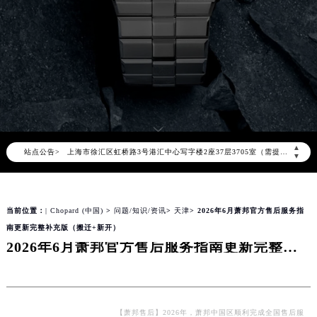
2026年8月萧邦中国区售后服务网络优化升级公告
2026年8月萧邦全国官方售后客户服务热线：400-885-0231
萧邦官方全国统一服务热线400-885-0231，服务覆盖中国大陆、香港、澳门、台湾全部区域（非大陆需加拨“+86”）
2026年8月萧邦售后服务中心最新网点地址：
北京市朝阳区建国门外大街甲6号华熙国际中心写字楼D座11层1102室（北京总部）（需提前预约）
北京市东城区东长安街1号东方广场写字楼W3座6层602室（需提前预约）
天津市和平区赤峰道136号天津国际金融中心写字楼26层2603室（需提前预约）
上海市徐汇区虹桥路3号港汇中心写字楼2座37层3705室（需提前预约）
▲
站点公告>
▼
上海市黄浦区南京东路299号宏伊国际广场写字楼8层806室（需提前预约）
南京市秦淮区中山南路1号（新街口）南京中心写字楼22层C1-1室（需提前预约）
常州市新北区龙锦路1590号现代传媒中心写字楼5号楼10层1008室（需提前预约）
当前位置：
| Chopard (中国)
>
问题/知识/资讯
>
天津
> 2026年6月萧邦官方售后服务指
徐州市鼓楼区淮海东路29号苏宁广场IFC国际金融中心写字楼35层3508室（需提前预约）
南更新完整补充版（搬迁+新开）
扬州市邗江区国展路29号星耀天地写字楼1号楼18层1803室（需提前预约）
2026年6月萧邦官方售后服务指南更新完整补充版（搬迁+新开）
盐城市盐都区世纪大道5号盐城金融城写字楼1号楼16层1604室（需提前预约）
泰州市海陵区永定东路399号置地商务中心东塔写字楼（华润万象城）17层1706室（需提前预约）
宁波市江北区大闸南路500号来福士广场办公楼20层2009室（需提前预约）
【萧邦售后】2026年，萧邦中国区顺利完成全国售后服