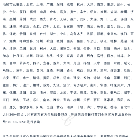
江苏省连云港市海州区通灌北路萧邦售后服务中心（需提前预约）
地级市已覆盖：北京、上海、广州、深圳、成都、杭州、天津、南京、重庆、郑州、长
江苏省南京市秦淮区中山南路1号南京中心22层22-C1-C3室萧邦售后服务中心（需提前预约）
沙、宁波、厦门、福州、南昌、金华、嘉兴、扬州、常州、绍兴、徐州、盐城、泰州、济
江苏省宿迁市宿城区西湖路萧邦售后服务中心（需提前预约）
南、惠州、苏州、武汉、西安、青岛、无锡、温州、沈阳、大连、海口、三亚、佛山、东
江苏省泰州市海陵区永定东路399号置地商务中心东塔（华润万象城）17层1706室萧邦售后服务中心（需提前预约）
莞、珠海、哈尔滨、合肥、昆明、太原、石家庄、南宁、南通、长春、烟台、唐山、廊
坊、保定、贵阳、泉州、台州、湖州、中山、乌鲁木齐、洛阳、邯郸、秦皇岛、澳门、西
江苏省徐州市鼓楼区淮海东路29号苏宁广场IFC国际金融中心35层3508室萧邦售后服务中心（需提前预约）
宁、潍坊、呼和浩特、沧州、鞍山、赣州、临沂、岳阳、平顶山、镇江、桂林、芜湖、汕
江苏省盐城市盐都区世纪大道5号盐城金融城写字楼1号楼16层1604室萧邦售后服务中心（需提前预约）
头、淄博、兰州、银川、郴州、大庆、张家口、衡阳、焦作、周口、邵阳、亳州、新乡、
江苏省扬州市邗江区国展路29号星耀天地写字楼1号楼18层1803室萧邦售后服务中心（需提前预约）
衡水、牡丹江、德州、聊城、包头、淮安、宜昌、许昌、邢台、宿迁、丽水、蚌埠、上
江苏省镇江市京口区中山东路萧邦售后服务中心（需提前预约）
饶、晋中、葫芦岛、四平、宜春、滁州、大同、舟山、绵阳、天水、德阳、承德、绥化、
江西省抚州市临川区赣东大道萧邦售后服务中心（需提前预约）
马鞍山、三明、滨州、黄冈、赤峰、荆州、通化、鸡西、佳木斯、黑河、连云港、阜阳、
江西省赣州市章贡区文清路萧邦售后服务中心（需提前预约）
吉安、枣庄、永州、清远、揭阳、梧州、渭南、延安、长治、运城、淮南、莆田、荆门、
益阳、梅州、达州、榆林、威海、九江、济宁、齐齐哈尔、南阳、常德、呼伦贝尔、丹
江西省吉安市吉州区井冈山大道萧邦售后服务中心（需提前预约）
东、锦州、辽阳、辽源、衢州、安庆、龙岩、宁德、鹰潭、泰安、商丘、驻马店、咸宁、
江西省景德镇市珠山区珠山中路萧邦售后服务中心（需提前预约）
江门、茂名、玉林、乐山、南充、雅安、宝鸡、柳州、拉萨、丽江、张家界、襄阳、株
江西省九江市浔阳区浔阳路萧邦售后服务中心（需提前预约）
洲、遵义、鄂尔多斯、阳泉、昆山、黄石、湘潭、十堰、漳州、攀枝花、香港、台北等，
江西省南昌市红谷滩新区红谷中大道998号绿地双子塔（中央广场）A1座办公楼14层1407室萧邦售后服务中心（需提前预约）
共计360+网点，均有萧邦官方售后服务网点，详细信息需拨打萧邦全国官方售后服务热
江西省萍乡市安源区萍安北大道与康庄路交叉口萧邦售后服务中心（需提前预约）
线400-885-0231进行咨询。
江西省上饶市信州区滨江西路萧邦售后服务中心（需提前预约）
此次售后网络优化是萧邦中国区近年来规模最大的服务升级项目，着重聚焦“直营提效、