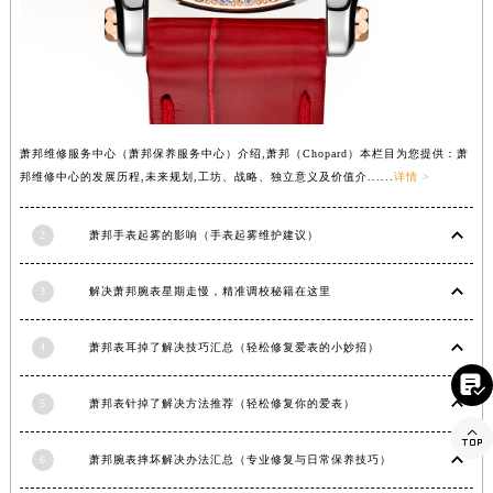
湖北省鄂州市鄂城区文星大道萧邦售后服务中心（需提前预约）
湖北省黄冈市黄州区赤壁大道萧邦售后服务中心（需提前预约）
湖北省黄石市黄石港区武汉路萧邦售后服务中心（需提前预约）
湖北省荆门市东宝中天街步行街萧邦售后服务中心（需提前预约）
湖北省荆州市荆州区荆中路萧邦售后服务中心（需提前预约）
萧邦维修服务中心（萧邦保养服务中心）介绍,萧邦（Chopard）本栏目为您提供：萧
湖北省十堰市茅箭区人民北路萧邦售后服务中心（需提前预约）
邦维修中心的发展历程,未来规划,工坊、战略、独立意义及价值介......
详情 >
湖北省随州市曾都区青年路萧邦售后服务中心（需提前预约）
湖北省咸宁市咸安区长安大道萧邦售后服务中心（需提前预约）
2
萧邦手表起雾的影响（手表起雾维护建议）
湖北省襄阳市樊城区长虹路与人民路交叉口萧邦售后服务中心（需提前预约）
湖北省孝感市孝南区复兴大道萧邦售后服务中心（需提前预约）
3
解决萧邦腕表星期走慢，精准调校秘籍在这里
湖北省宜昌市西陵区夷陵大道与港窑路萧邦售后服务中心（需提前预约）
湖南省常德市武陵区人民路萧邦售后服务中心（需提前预约）
4
萧邦表耳掉了解决技巧汇总（轻松修复爱表的小妙招）
湖南省郴州市北湖区国庆北路萧邦售后服务中心（需提前预约）

湖南省衡阳市雁峰区解放路萧邦售后服务中心（需提前预约）
5
萧邦表针掉了解决方法推荐（轻松修复你的爱表）

湖南省怀化市鹤城区迎丰中路萧邦售后服务中心（需提前预约）
6
萧邦腕表摔坏解决办法汇总（专业修复与日常保养技巧）
湖南省娄底市娄星区长青街萧邦售后服务中心（需提前预约）