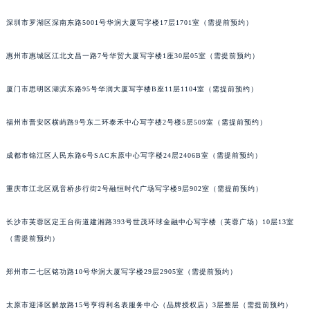
黑龙江省鸡西市鸡冠区红军路萧邦售后服务中心（需提前预约）
黑龙江省佳木斯市向阳区长安路萧邦售后服务中心（需提前预约）
深圳市罗湖区深南东路5001号华润大厦写字楼17层1701室（需提前预约）
黑龙江省牡丹江市东安区太平路萧邦售后服务中心（需提前预约）
惠州市惠城区江北文昌一路7号华贸大厦写字楼1座30层05室（需提前预约）
黑龙江省七台河市桃山区大同街萧邦售后服务中心（需提前预约）
黑龙江省齐齐哈尔市龙沙区龙华路萧邦售后服务中心（需提前预约）
厦门市思明区湖滨东路95号华润大厦写字楼B座11层1104室（需提前预约）
黑龙江省双鸭山市尖山区新兴大街萧邦售后服务中心（需提前预约）
黑龙江省绥化市北林区新华街与康庄路交叉口萧邦售后服务中心（需提前预约）
福州市晋安区横屿路9号东二环泰禾中心写字楼2号楼5层509室（需提前预约）
黑龙江省伊春市伊美区通河路萧邦售后服务中心（需提前预约）
吉林省白城市洮北区明仁南街萧邦售后服务中心（需提前预约）
成都市锦江区人民东路6号SAC东原中心写字楼24层2406B室（需提前预约）
吉林省白山市浑江区浑江大街萧邦售后服务中心（需提前预约）
重庆市江北区观音桥步行街2号融恒时代广场写字楼9层902室（需提前预约）
吉林省吉林市船营区河南街萧邦售后服务中心（需提前预约）
吉林省辽源市龙山区人民大街萧邦售后服务中心（需提前预约）
长沙市芙蓉区定王台街道建湘路393号世茂环球金融中心写字楼（芙蓉广场）10层13室
吉林省梅河口市新华街道梅河大街萧邦售后服务中心（需提前预约）
（需提前预约）
吉林省四平市铁东区紫气大路与南九经街交汇处萧邦售后服务中心（需提前预约）
吉林省松原市宁江区五环大街萧邦售后服务中心（需提前预约）
郑州市二七区铭功路10号华润大厦写字楼29层2905室（需提前预约）
吉林省通化市东昌区环通乡江南大街萧邦售后服务中心（需提前预约）
太原市迎泽区解放路15号亨得利名表服务中心（品牌授权店）3层整层（需提前预约）