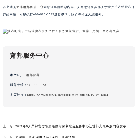
广东省深圳市罗湖区深南东路5001号华润大厦17层1701室萧邦售后服务中心（需提前预约）
以上就是
天津萧邦售后中心
为您分享的精彩内容。如果您还有其他关于萧邦手表维护和保
广东省阳江市江城区东风一路萧邦售后服务中心（需提前预约）
养的问题，可以拨打400-606-8509进行咨询，我们将竭诚为您服务。
广东省云浮市云城区金山路萧邦售后服务中心（需提前预约）
广东省湛江市赤坎区观海北路萧邦售后服务中心（需提前预约）
广东省肇庆市端州区信安大道与砚都大道交汇处萧邦售后服务中心（需提前预约）
广西壮族自治区百色市右江区中山二路萧邦售后服务中心（需提前预约）
广西壮族自治区北海市海城区北京路萧邦售后服务中心（需提前预约）
萧邦服务中心
广西壮族自治区崇左市江州区石景林街道友谊大道与丽川路交汇处萧邦售后服务中心（需提前预约）
广西壮族自治区防城港市港口区金花茶大道萧邦售后服务中心（需提前预约）
本文tag：
萧邦保养
广西壮族自治区贵港市港北区港城街道布山大道与仙衣路交叉口萧邦售后服务中心（需提前预约）
服务专线：
400-885-0231
广西壮族自治区桂林市秀峰区红岭路萧邦售后服务中心（需提前预约）
本页链接：
http://www.cdzbwx.cn/problems/tianjing/26794.html
广西壮族自治区河池市金城江区金城江街道朝阳路萧邦售后服务中心（需提前预约）
广西壮族自治区贺州市八步区城东街道灵峰南路萧邦售后服务中心（需提前预约）
广西壮族自治区来宾市兴宾区桂中大道萧邦售后服务中心（需提前预约）
广西壮族自治区柳州市城中区中山中路萧邦售后服务中心（需提前预约）
上一篇:
2026年6月萧邦官方售后维修与保养综合服务中心迁址补充最终版内容发布
广西壮族自治区钦州市钦南区金海湾东大街萧邦售后服务中心（需提前预约）
下一篇:
超实用！萧邦深度清洁+保养一次讲清楚