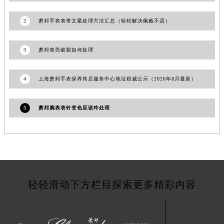
甘肃省陇南市武都区人民路萧邦售后服务中心（需提前预约）
甘肃省平凉市崆峒区西大街萧邦售后服务中心（需提前预约）
2
萧邦手表表带太紧处理方法汇总（轻松解决佩戴不适）
甘肃省庆阳市西峰区南大街萧邦售后服务中心（需提前预约）
甘肃省天水市秦州区民主路萧邦售后服务中心（需提前预约）
3
萧邦表壳破裂如何处理
甘肃省武威市凉州区迎宾路萧邦售后服务中心（需提前预约）
甘肃省张掖市甘州区民乐北路萧邦售后服务中心（需提前预约）
4
上海萧邦手表保养售后服务中心地址权威公示（2026年8月最新）
宁夏回族自治区固原市原州区文化街萧邦售后服务中心（需提前预约）
宁夏回族自治区石嘴山市大武口区贺兰山路萧邦售后服务中心（需提前预约）
5
萧邦腕表表针变色应该咋处理
宁夏回族自治区吴忠市利通区开元大道萧邦售后服务中心（需提前预约）
宁夏回族自治区银川市兴庆区新华东路97号新百中心C馆一层C1-18号商铺萧邦售后服务中心（需提前预约）
宁夏回族自治区中卫市沙坡头区鼓楼东街萧邦售后服务中心（需提前预约）
青海省果洛藏族自治州玛沁县团结路萧邦售后服务中心（需提前预约）
青海省海北藏族自治州海晏县将军路萧邦售后服务中心（需提前预约）
轻轻滑动下方栏目探索更多精彩内容
青海省海东市乐都区滨河路萧邦售后服务中心（需提前预约）
青海省海南藏族自治州共和县青海湖大街萧邦售后服务中心（需提前预约）
青海省海西蒙古族藏族自治州德令哈市柴达木路萧邦售后服务中心（需提前预约）