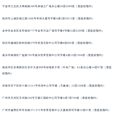
青岛市南区山东路6号华润大厦B座22层04室（需提前预约）
宁波市江北区大闸南路500号来福士广场办公楼20层2009室（需提前预约）
烟台市芝罘区胜利路139号万达金融中心A座907室（需提前预约）
长春市朝阳区西安大路727号中银大厦A座(旺进大厦)18层09室（需提前预约）
杭州市上城区钱江路1366号华润大厦写字楼A座5层503-5室（需提前预约）
贵阳市南明区都司高架桥路33号亨特国际金融中心14楼14D（需提前预约）
昆明市盘龙区北京路928号同德昆明广场写字楼10层06室（需提前预约）
金华市金东区东市南街777号金华万达广场写字楼4号楼22层2209室（需提前预约）
石家庄市长安区中山东路39号勒泰中心写字楼B座13层07室（需提前预约）
西安市碑林区南关正街88号华侨城长安国际中心E座6楼10室（需提前预约）
绍兴市越城区胜利东路379号世茂天际中心写字楼8层805室（需提前预约）
海口市龙华区金贸东路5号海口华润大厦B座17层1707室（需提前预约）
嘉兴市南湖区广益路705号嘉兴世界贸易中心写字楼A座13层1304室（需提前预约）
唐山市路南区新华东道100号万达广场写字楼A座10层1002室（需提前预约）
台州市椒江区东海大道1800号腾达中心东1幢20楼2002室（需提前预约）
南昌市红谷滩新区红谷中大道998号绿地双子塔（中央广场）A1座办公楼14层07室（需提
内蒙古自治区呼和浩特市玉泉区大学西街70号华润万象城写字楼（鄂尔多斯大厦）23层2326室（需提前预约）
前预约）
甘肃省兰州市七里河区西津西路16号兰州中心写字楼21层2102室（需提前预约）
重庆市解放碑渝中区民权路28号英利国际金融中心写字楼20层01室（需提前预约）
济南市历下区经十路11111号华润中心写字楼（万象城）15层1508室（需提前预约）
黑龙江省大庆市萨尔图区会战大街萧邦售后服务中心（需提前预约）
广州市天河区天河路230号万菱汇国际中心写字楼A塔7层704室（需提前预约）
黑龙江省鹤岗市向阳区红军路萧邦售后服务中心（需提前预约）
黑龙江省黑河市爱辉区中央街萧邦售后服务中心（需提前预约）
广州市越秀区环市东路371-375号世界贸易中心大厦南塔写字楼15层07室（需提前预约）