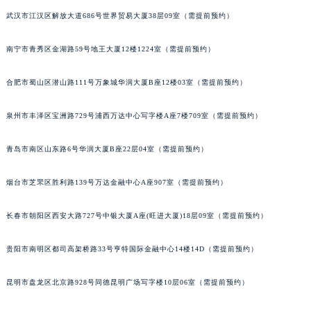
山西省临汾市尧都区解放路萧邦售后服务中心（需提前预约）
武汉市江汉区解放大道686号世界贸易大厦38层09室（需提前预约）
山西省吕梁市离石区永宁中路与建设街交叉口萧邦售后服务中心（需提前预约）
山西省朔州市朔城区怡西路与鄯阳西街交汇处萧邦售后服务中心（需提前预约）
南宁市青秀区金湖路59号地王大厦12楼1224室（需提前预约）
山西省忻州市忻府区和平东街与七一南路交叉口萧邦售后服务中心（需提前预约）
山西省阳泉市郊区平阳东街与新城大道交叉口萧邦售后服务中心（需提前预约）
合肥市蜀山区潜山路111号万象城华润大厦B座12楼03室（需提前预约）
山西省运城市盐湖区河东街萧邦售后服务中心（需提前预约）
泉州市丰泽区宝洲路729号浦西万达中心写字楼A座7楼709室（需提前预约）
山西省长治市潞州区英雄中路萧邦售后服务中心（需提前预约）
山西省太原市迎泽区迎泽街道解放路15号亨得利名表维修授权店3楼萧邦售后服务中心（需提前预约）
青岛市南区山东路6号华润大厦B座22层04室（需提前预约）
天津市和平区赤峰道136号天津国际金融中心26层2603室萧邦售后服务中心（需提前预约）
安徽省安庆市迎江区人民路萧邦售后服务中心（需提前预约）
烟台市芝罘区胜利路139号万达金融中心A座907室（需提前预约）
安徽省蚌埠市蚌山区淮河路萧邦售后服务中心（需提前预约）
安徽省亳州市谯城区魏武大道萧邦售后服务中心（需提前预约）
长春市朝阳区西安大路727号中银大厦A座(旺进大厦)18层09室（需提前预约）
安徽省池州市贵池区长江路萧邦售后服务中心（需提前预约）
贵阳市南明区都司高架桥路33号亨特国际金融中心14楼14D（需提前预约）
安徽省滁州市琅琊区南谯北路萧邦售后服务中心（需提前预约）
安徽省阜阳市颍州区颍州北路萧邦售后服务中心（需提前预约）
昆明市盘龙区北京路928号同德昆明广场写字楼10层06室（需提前预约）
安徽省淮北市相山区淮海路萧邦售后服务中心（需提前预约）