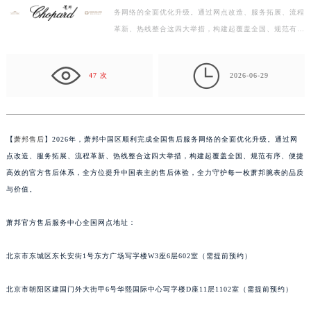
杭州市上城区钱江路1366号华润大厦写字楼A座5层503-5室（需提前预约）
务网络的全面优化升级。通过网点改造、服务拓展、流程
金华市金东区东市南街777号金华万达广场写字楼4号楼22层2209室（需提前预约）
革新、热线整合这四大举措，构建起覆盖全国、规范有
绍兴市越城区胜利东路379号世茂天际中心写字楼8层805室（需提前预约）
序、便捷高效的官方售后体系，全方位提升中国表主的售
嘉兴市南湖区广益路705号嘉兴世界贸易中心写字楼A座13层1304室（需提前预约）
后…

47 次
2026-06-29
南昌市红谷滩新区红谷中大道998号绿地双子塔（中央广场）A1座办公楼14层07室（需提前预约）
济南市历下区经十路11111号华润中心写字楼（万象城）15层1508室（需提前预约）
广州市天河区天河路230号万菱汇国际中心写字楼A塔7层704室（需提前预约）
广州市越秀区环市东路371-375号世界贸易中心大厦南塔写字楼15层07室（需提前预约）
【
萧邦售后
】2026年，萧邦中国区顺利完成全国售后服务网络的全面优化升级。通过网
深圳市罗湖区深南东路5001号华润大厦写字楼17层1701室（需提前预约）
点改造、服务拓展、流程革新、热线整合这四大举措，构建起覆盖全国、规范有序、便捷
高效的官方售后体系，全方位提升中国表主的售后体验，全力守护每一枚萧邦腕表的品质
惠州市惠城区江北文昌一路7号华贸大厦写字楼1座30层05室（需提前预约）
与价值。
厦门市思明区湖滨东路95号华润大厦写字楼B座11层1104室（需提前预约）
福州市鼓楼区五四路128-1号恒力城写字楼15层03室（需提前预约）
萧邦官方售后服务中心全国网点地址：
成都市锦江区人民东路6号SAC东原中心写字楼24层2406B室（需提前预约）
重庆市江北区观音桥步行街2号融恒时代广场写字楼9层902室（需提前预约）
北京市东城区东长安街1号东方广场写字楼W3座6层602室（需提前预约）
长沙市芙蓉区定王台街道建湘路393号世茂环球金融中心写字楼（芙蓉广场）10层13室（需提前预约）
北京市朝阳区建国门外大街甲6号华熙国际中心写字楼D座11层1102室（需提前预约）
郑州市二七区铭功路10号华润大厦写字楼29层2905室（需提前预约）