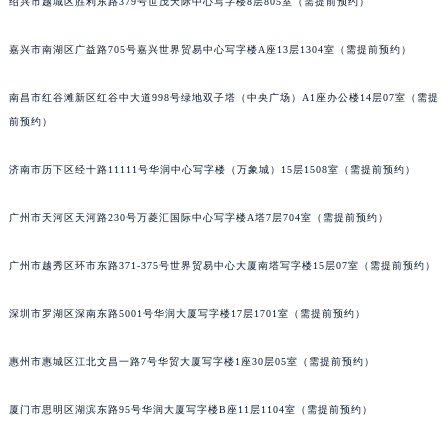
绍兴市越城区胜利东路379号世茂天际中心写字楼8层805室（需提前预约）
内蒙古自治区呼和浩特市玉泉区大学西街70号华润万象城写字楼（鄂尔多斯大厦）23层2326室（需提前预约）
甘肃省兰州市七里河区西津西路16号兰州中心写字楼21层2102室（需提前预约）
嘉兴市南湖区广益路705号嘉兴世界贸易中心写字楼A座13层1304室（需提前预约）
重庆市解放碑渝中区民权路28号英利国际金融中心写字楼20层01室（需提前预约）
南昌市红谷滩新区红谷中大道998号绿地双子塔（中央广场）A1座办公楼14层07室（需提
黑龙江省大庆市萨尔图区会战大街萧邦售后服务中心（需提前预约）
前预约）
黑龙江省鹤岗市向阳区红军路萧邦售后服务中心（需提前预约）
黑龙江省黑河市爱辉区中央街萧邦售后服务中心（需提前预约）
济南市历下区经十路11111号华润中心写字楼（万象城）15层1508室（需提前预约）
黑龙江省鸡西市鸡冠区红军路萧邦售后服务中心（需提前预约）
黑龙江省佳木斯市向阳区长安路萧邦售后服务中心（需提前预约）
广州市天河区天河路230号万菱汇国际中心写字楼A塔7层704室（需提前预约）
黑龙江省牡丹江市东安区太平路萧邦售后服务中心（需提前预约）
广州市越秀区环市东路371-375号世界贸易中心大厦南塔写字楼15层07室（需提前预约）
黑龙江省七台河市桃山区大同街萧邦售后服务中心（需提前预约）
黑龙江省齐齐哈尔市龙沙区龙华路萧邦售后服务中心（需提前预约）
深圳市罗湖区深南东路5001号华润大厦写字楼17层1701室（需提前预约）
黑龙江省双鸭山市尖山区新兴大街萧邦售后服务中心（需提前预约）
黑龙江省绥化市北林区新华街与康庄路交叉口萧邦售后服务中心（需提前预约）
惠州市惠城区江北文昌一路7号华贸大厦写字楼1座30层05室（需提前预约）
黑龙江省伊春市伊美区通河路萧邦售后服务中心（需提前预约）
厦门市思明区湖滨东路95号华润大厦写字楼B座11层1104室（需提前预约）
吉林省白城市洮北区明仁南街萧邦售后服务中心（需提前预约）
吉林省白山市浑江区浑江大街萧邦售后服务中心（需提前预约）