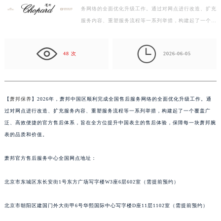
务网络的全面优化升级工作。通过对网点进行改造、扩充
常州市新北区龙锦路1590号现代传媒中心写字楼5号楼10层1008室（需提前预约）
服务内容、重塑服务流程等一系列举措，构建起了一个覆
徐州市鼓楼区淮海东路29号苏宁广场IFC国际金融中心写字楼35层3508室（需提前预约）
盖广泛、高效便捷的官方售后体系，旨在全方位提升中
扬州市邗江区国展路29号星耀天地写字楼1号楼18层1803室（需提前预约）
国…

盐城市盐都区世纪大道5号盐城金融城写字楼1号楼16层1604室（需提前预约）
48 次
2026-06-05
泰州市海陵区永定东路399号置地商务中心东塔写字楼（华润万象城）17层1706室（需提前预约）
宁波市江北区大闸南路500号来福士广场办公楼20层2009室（需提前预约）
杭州市上城区钱江路1366号华润大厦写字楼A座5层503-5室（需提前预约）
【
萧邦保养
】2026年，萧邦中国区顺利完成全国售后服务网络的全面优化升级工作。通
金华市金东区东市南街777号金华万达广场写字楼4号楼22层2209室（需提前预约）
过对网点进行改造、扩充服务内容、重塑服务流程等一系列举措，构建起了一个覆盖广
绍兴市越城区胜利东路379号世茂天际中心写字楼8层805室（需提前预约）
泛、高效便捷的官方售后体系，旨在全方位提升中国表主的售后体验，保障每一块萧邦腕
嘉兴市南湖区广益路705号嘉兴世界贸易中心写字楼A座13层1304室（需提前预约）
表的品质和价值。
南昌市红谷滩新区红谷中大道998号绿地双子塔（中央广场）A1座办公楼14层07室（需提前预约）
萧邦官方售后服务中心全国网点地址：
济南市历下区经十路11111号华润中心写字楼（万象城）15层1508室（需提前预约）
广州市天河区天河路230号万菱汇国际中心写字楼A塔7层704室（需提前预约）
北京市东城区东长安街1号东方广场写字楼W3座6层602室（需提前预约）
广州市越秀区环市东路371-375号世界贸易中心大厦南塔写字楼15层07室（需提前预约）
深圳市罗湖区深南东路5001号华润大厦写字楼17层1701室（需提前预约）
北京市朝阳区建国门外大街甲6号华熙国际中心写字楼D座11层1102室（需提前预约）
惠州市惠城区江北文昌一路7号华贸大厦写字楼1座30层05室（需提前预约）