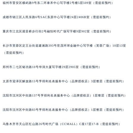
福州市晋安区横屿路9号东二环泰禾中心写字楼2号楼5层509室（需提前预约）
吉林省吉林市船营区河南街萧邦售后服务中心（需提前预约）
吉林省辽源市龙山区人民大街萧邦售后服务中心（需提前预约）
成都市锦江区人民东路6号SAC东原中心写字楼24层2406B室（需提前预约）
吉林省梅河口市新华街道梅河大街萧邦售后服务中心（需提前预约）
吉林省四平市铁东区紫气大路与南九经街交汇处萧邦售后服务中心（需提前预约）
重庆市江北区观音桥步行街2号融恒时代广场写字楼9层902室（需提前预约）
吉林省松原市宁江区五环大街萧邦售后服务中心（需提前预约）
长沙市芙蓉区定王台街道建湘路393号世茂环球金融中心写字楼（芙蓉广场）10层13室
吉林省通化市东昌区环通乡江南大街萧邦售后服务中心（需提前预约）
（需提前预约）
吉林省延边市延吉市解放路萧邦售后服务中心（需提前预约）
辽宁省鞍山市铁东区站前街萧邦售后服务中心（需提前预约）
郑州市二七区铭功路10号华润大厦写字楼29层2905室（需提前预约）
辽宁省本溪市平山区胜利路萧邦售后服务中心（需提前预约）
辽宁省朝阳市双塔区新华路萧邦售后服务中心（需提前预约）
太原市迎泽区解放路15号亨得利名表服务中心（品牌授权店）3层整层（需提前预约）
辽宁省丹东市振兴区七经街萧邦售后服务中心（需提前预约）
沈阳市沈河区中街路137号亨得利名表服务中心（品牌授权店）1层整层（需提前预约）
辽宁省抚顺市新抚区东一路萧邦售后服务中心（需提前预约）
辽宁省阜新市海州区解放大街萧邦售后服务中心（需提前预约）
沈阳市沈河区中街路83号亨得利名表服务中心（品牌授权店）1层整层（需提前预约）
辽宁省葫芦岛市连山区中央路萧邦售后服务中心（需提前预约）
辽宁省锦州市古塔区中央大街萧邦售后服务中心（需提前预约）
乌鲁木齐市天山区红山路26号时代广场（CCMALL）C座17层17-B（需提前预约）
辽宁省辽阳市白塔区新运大街萧邦售后服务中心（需提前预约）