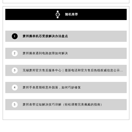
湖北省宜昌市西陵区夷陵大道与港窑路萧邦售后服务中心（需提前预约）
湖南省常德市武陵区人民路萧邦售后服务中心（需提前预约）
随机推荐
湖南省郴州市北湖区国庆北路萧邦售后服务中心（需提前预约）
湖南省衡阳市雁峰区解放路萧邦售后服务中心（需提前预约）
1
萧邦腕表机芯受损解决办法盘点
湖南省怀化市鹤城区迎丰中路萧邦售后服务中心（需提前预约）
湖南省娄底市娄星区长青街萧邦售后服务中心（需提前预约）
2
萧邦腕表遇到电路故障如何解决
湖南省邵阳市双清区东风路萧邦售后服务中心（需提前预约）
湖南省湘潭市雨湖区莲城大道萧邦售后服务中心（需提前预约）
3
无锡萧邦官方售后服务中心｜最新电话和官方售后热线权威信息公示（2026年7月更新）
湖南省益阳市赫山区桃花仑路萧邦售后服务中心（需提前预约）
湖南省永州市冷水滩区永州大道与中兴路交叉口萧邦售后服务中心（需提前预约）
4
萧邦手表星期框意外脱落，如何巧妙修复
湖南省岳阳市岳阳楼区东茅岭路萧邦售后服务中心（需提前预约）
湖南省张家界市永定区解放路萧邦售后服务中心（需提前预约）
湖南省长沙市芙蓉区建湘路393号世茂环球金融中心写字楼10层1013室萧邦售后服务中心（需提前预约）
5
萧邦表带过短解决技巧详解（轻松调整完美佩戴的指南）
湖南省株洲市芦淞区建设南路萧邦售后服务中心（需提前预约）
甘肃省白银市白银区北京路萧邦售后服务中心（需提前预约）
甘肃省定西市安定区解放路萧邦售后服务中心（需提前预约）