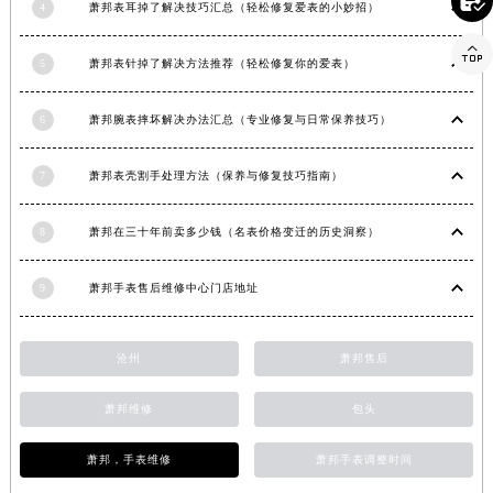

4
萧邦表耳掉了解决技巧汇总（轻松修复爱表的小妙招）
河南省新乡市红旗区人民路萧邦售后服务中心（需提前预约）

河南省信阳市浉河区东方红大道萧邦售后服务中心（需提前预约）
5
萧邦表针掉了解决方法推荐（轻松修复你的爱表）
河南省许昌市魏都区建安大道与八龙路交叉口萧邦售后服务中心（需提前预约）
河南省郑州市二七区民主路10号华润大厦29层2905室萧邦售后服务中心（需提前预约）
6
萧邦腕表摔坏解决办法汇总（专业修复与日常保养技巧）
河南省周口市川汇区七一路萧邦售后服务中心（需提前预约）
河南省驻马店市驿城区乐山大道与置地大道交叉口萧邦售后服务中心（需提前预约）
7
萧邦表壳割手处理方法（保养与修复技巧指南）
湖北省鄂州市鄂城区文星大道萧邦售后服务中心（需提前预约）
8
萧邦在三十年前卖多少钱（名表价格变迁的历史洞察）
湖北省黄冈市黄州区赤壁大道萧邦售后服务中心（需提前预约）
湖北省黄石市黄石港区武汉路萧邦售后服务中心（需提前预约）
9
萧邦手表售后维修中心门店地址
湖北省荆门市东宝中天街步行街萧邦售后服务中心（需提前预约）
湖北省荆州市荆州区荆中路萧邦售后服务中心（需提前预约）
沧州
萧邦售后
湖北省十堰市茅箭区人民北路萧邦售后服务中心（需提前预约）
湖北省随州市曾都区青年路萧邦售后服务中心（需提前预约）
萧邦维修
包头
湖北省咸宁市咸安区长安大道萧邦售后服务中心（需提前预约）
湖北省襄阳市樊城区长虹路与人民路交叉口萧邦售后服务中心（需提前预约）
萧邦，手表维修
萧邦手表调整时间
湖北省孝感市孝南区复兴大道萧邦售后服务中心（需提前预约）