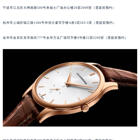
南通市崇川区工农路57号圆融广场写字楼16层1603室（需提前预约）
宁波市江北区大闸南路500号来福士广场办公楼20层2009室（需提前预约）
苏州市苏州工业园区星港街199号苏州中心办公楼C座22层08室（需提前预约）
杭州市上城区钱江路1366号华润大厦写字楼A座5层503-5室（需提前预约）
武汉市江汉区解放大道686号世界贸易大厦38层09室（需提前预约）
南宁市青秀区金湖路59号地王大厦12楼1224室（需提前预约）
金华市金东区东市南街777号金华万达广场写字楼4号楼22层2209室（需提前预约）
合肥市蜀山区潜山路111号万象城华润大厦B座12楼03室（需提前预约）
泉州市丰泽区宝洲路729号浦西万达中心写字楼A座7楼709室（需提前预约）
青岛市南区山东路6号华润大厦B座22层04室（需提前预约）
烟台市芝罘区胜利路139号万达金融中心A座907室（需提前预约）
长春市朝阳区西安大路727号中银大厦A座(旺进大厦)18层09室（需提前预约）
贵阳市南明区都司高架桥路33号亨特国际金融中心14楼14D（需提前预约）
昆明市盘龙区北京路928号同德昆明广场写字楼10层06室（需提前预约）
石家庄市长安区中山东路39号勒泰中心写字楼B座13层07室（需提前预约）
西安市碑林区南关正街88号华侨城长安国际中心E座6楼10室（需提前预约）
海口市龙华区金贸东路5号海口华润大厦B座17层1707室（需提前预约）
唐山市路南区新华东道100号万达广场写字楼A座10层1002室（需提前预约）
台州市椒江区东海大道1800号腾达中心东1幢20楼2002室（需提前预约）