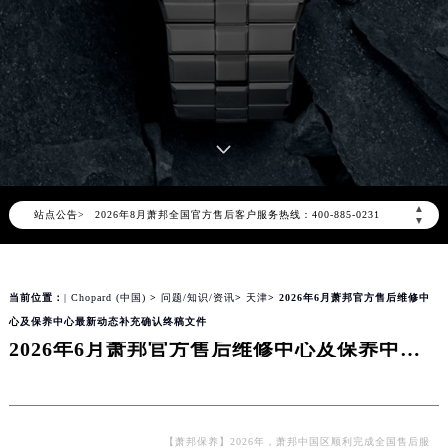
2026年8月萧邦中国区售后服务网络优化升级公告
▲
站点公告>
2026年8月萧邦全国官方售后客户服务热线：400-885-0231
▼
萧邦官方全国统一服务热线400-885-0231，服务覆盖中国大陆、香港、澳门、台湾全部区域（非大陆需加拨“+86”）
2026年8月萧邦售后服务中心最新网点地址：
当前位置：
| Chopard (中国)
>
问题/知识/资讯
>
天津
> 2026年6月萧邦官方售后维修中
北京市朝阳区建国门外大街甲6号华熙国际中心写字楼D座11层1102室（北京总部）（需提前预约）
心及保养中心最新动态补充确认终稿文件
北京市东城区东长安街1号东方广场写字楼W3座6层602室（需提前预约）
2026年6月萧邦官方售后维修中心及保养中心最新动态补充确认终稿文件
天津市和平区赤峰道136号天津国际金融中心写字楼26层2603室（需提前预约）
上海市徐汇区虹桥路3号港汇中心写字楼2座37层3705室（需提前预约）
上海市黄浦区南京东路299号宏伊国际广场写字楼8层806室（需提前预约）
南京市秦淮区中山南路1号（新街口）南京中心写字楼22层C1-1室（需提前预约）
【萧邦保养】2026年，萧邦中国区顺利完成全国售后服