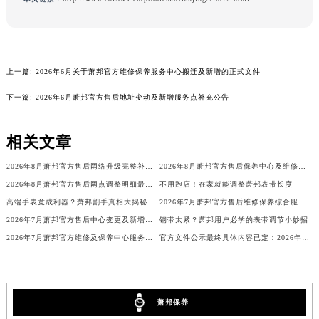
广东省茂名市电白区水东街道迎宾大道萧邦售后服务中心（需提前预约）
广东省梅州市梅江区金燕大道萧邦售后服务中心（需提前预约）
广东省清远市清城区湖西路萧邦售后服务中心（需提前预约）
上一篇:
2026年6月关于萧邦官方维修保养服务中心搬迁及新增的正式文件
广东省汕头市龙湖区长平路萧邦售后服务中心（需提前预约）
广东省汕尾市城区香洲街道园林社区翠园街萧邦售后服务中心（需提前预约）
下一篇:
2026年6月萧邦官方售后地址变动及新增服务点补充公告
广东省韶关市武江区芙蓉新区与老城中心交汇处萧邦售后服务中心（需提前预约）
广东省深圳市罗湖区深南东路5001号华润大厦17层1701室萧邦售后服务中心（需提前预约）
相关文章
广东省阳江市江城区东风一路萧邦售后服务中心（需提前预约）
2026年8月萧邦官方售后网络升级完整补充公告（迁址+新增）
2026年8月萧邦官方售后保养中心及维修点最新分布情况（搬迁新开）说明文件
广东省云浮市云城区金山路萧邦售后服务中心（需提前预约）
2026年8月萧邦官方售后网点调整明细最终篇（迁址+新开业）
不用跑店！在家就能调整萧邦表带长度
广东省湛江市赤坎区观海北路萧邦售后服务中心（需提前预约）
高端手表竟成利器？萧邦割手真相大揭秘
2026年7月萧邦官方售后维修保养综合服务网络补充最新发布
广东省肇庆市端州区信安大道与砚都大道交汇处萧邦售后服务中心（需提前预约）
2026年7月萧邦官方售后中心变更及新增网点补充公告
钢带太紧？萧邦用户必学的表带调节小妙招
广西壮族自治区百色市右江区中山二路萧邦售后服务中心（需提前预约）
2026年7月萧邦官方维修及保养中心服务网络补充调整（含搬迁增加）文本发布
官方文件公示最终具体内容已定：2026年7月萧邦官方维修中心与保养点搬迁新增
广西壮族自治区北海市海城区北京路萧邦售后服务中心（需提前预约）
广西壮族自治区崇左市江州区石景林街道友谊大道与丽川路交汇处萧邦售后服务中心（需提前预约）
广西壮族自治区防城港市港口区金花茶大道萧邦售后服务中心（需提前预约）
萧邦保养
广西壮族自治区贵港市港北区港城街道布山大道与仙衣路交叉口萧邦售后服务中心（需提前预约）