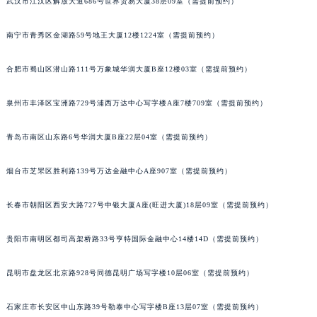
武汉市江汉区解放大道686号世界贸易大厦38层09室（需提前预约）
内蒙古自治区乌兰察布市集宁区恩和大街萧邦售后服务中心（需提前预约）
内蒙古自治区锡林郭勒盟市锡林浩特市光明街与额尔敦路交叉口萧邦售后服务中心（需提前预约）
南宁市青秀区金湖路59号地王大厦12楼1224室（需提前预约）
内蒙古自治区兴安盟市乌兰浩特市兴安大街萧邦售后服务中心（需提前预约）
合肥市蜀山区潜山路111号万象城华润大厦B座12楼03室（需提前预约）
山西省大同市平城区迎宾街萧邦售后服务中心（需提前预约）
山西省晋城市城区黄华街萧邦售后服务中心（需提前预约）
泉州市丰泽区宝洲路729号浦西万达中心写字楼A座7楼709室（需提前预约）
山西省晋中市榆次区顺城街萧邦售后服务中心（需提前预约）
山西省临汾市尧都区解放路萧邦售后服务中心（需提前预约）
青岛市南区山东路6号华润大厦B座22层04室（需提前预约）
山西省吕梁市离石区永宁中路与建设街交叉口萧邦售后服务中心（需提前预约）
烟台市芝罘区胜利路139号万达金融中心A座907室（需提前预约）
山西省朔州市朔城区怡西路与鄯阳西街交汇处萧邦售后服务中心（需提前预约）
山西省忻州市忻府区和平东街与七一南路交叉口萧邦售后服务中心（需提前预约）
长春市朝阳区西安大路727号中银大厦A座(旺进大厦)18层09室（需提前预约）
山西省阳泉市郊区平阳东街与新城大道交叉口萧邦售后服务中心（需提前预约）
山西省运城市盐湖区河东街萧邦售后服务中心（需提前预约）
贵阳市南明区都司高架桥路33号亨特国际金融中心14楼14D（需提前预约）
山西省长治市潞州区英雄中路萧邦售后服务中心（需提前预约）
山西省太原市迎泽区迎泽街道解放路15号亨得利名表维修授权店3楼萧邦售后服务中心（需提前预约）
昆明市盘龙区北京路928号同德昆明广场写字楼10层06室（需提前预约）
天津市和平区赤峰道136号天津国际金融中心26层2603室萧邦售后服务中心（需提前预约）
石家庄市长安区中山东路39号勒泰中心写字楼B座13层07室（需提前预约）
安徽省安庆市迎江区人民路萧邦售后服务中心（需提前预约）