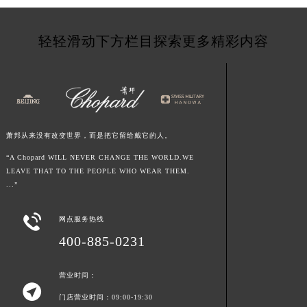
甘肃省敦煌市沙州镇阳关中路萧邦售后服务中心（需提前预约）
甘肃省合作市人民街萧邦售后服务中心（需提前预约）
轻轻滑动下方栏目探索更多精彩内容
甘肃省嘉峪关市雄关区新华中路萧邦售后服务中心（需提前预约）
甘肃省金昌市金川区北京路萧邦售后服务中心（需提前预约）
甘肃省酒泉市肃州区西大街萧邦售后服务中心（需提前预约）
甘肃省临夏市城南街道团结路萧邦售后服务中心（需提前预约）
甘肃省陇南市武都区人民路萧邦售后服务中心（需提前预约）
萧邦从来没有改变世界，而是把它留给戴它的人。
甘肃省平凉市崆峒区西大街萧邦售后服务中心（需提前预约）
“A Chopard WILL NEVER CHANGE THE WORLD.WE
甘肃省庆阳市西峰区南大街萧邦售后服务中心（需提前预约）
LEAVE THAT TO THE PEOPLE WHO WEAR THEM.
...”
甘肃省天水市秦州区民主路萧邦售后服务中心（需提前预约）
甘肃省武威市凉州区迎宾路萧邦售后服务中心（需提前预约）

网点服务热线
甘肃省张掖市甘州区民乐北路萧邦售后服务中心（需提前预约）
400-885-0231
宁夏回族自治区固原市原州区文化街萧邦售后服务中心（需提前预约）
宁夏回族自治区石嘴山市大武口区贺兰山路萧邦售后服务中心（需提前预约）
营业时间：
宁夏回族自治区吴忠市利通区开元大道萧邦售后服务中心（需提前预约）

门店营业时间：09:00-19:30
宁夏回族自治区银川市兴庆区新华东路97号新百中心C馆一层C1-18号商铺萧邦售后服务中心（需提前预约）