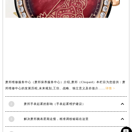
香港特别行政区尖沙咀区油尖旺区广东道萧邦售后服务中心（需提前预约）
香港特别行政区金钟区中西区金钟道萧邦售后服务中心（需提前预约）
香港特别行政区九龙区油尖旺区弥敦道萧邦售后服务中心（需提前预约）
香港特别行政区铜锣湾区湾仔区轩尼诗道萧邦售后服务中心（需提前预约）
河南省安阳市文峰区解放大道萧邦售后服务中心（需提前预约）
河南省鹤壁市淇滨区九州路萧邦售后服务中心（需提前预约）
河南省济源市沁园街道济水大道萧邦售后服务中心（需提前预约）
河南省焦作市解放区解放路萧邦售后服务中心（需提前预约）
河南省开封市鼓楼区中山路萧邦售后服务中心（需提前预约）
河南省洛阳市西工区中州中路与解放路交叉口萧邦售后服务中心（需提前预约）
萧邦维修服务中心（萧邦保养服务中心）介绍,萧邦（Chopard）本栏目为您提供：萧
河南省漯河市源汇区交通路萧邦售后服务中心（需提前预约）
邦维修中心的发展历程,未来规划,工坊、战略、独立意义及价值介......
详情 >
河南省南阳市宛城区范蠡东路与南都路交叉口萧邦售后服务中心（需提前预约）
2
萧邦手表起雾的影响（手表起雾维护建议）
河南省平顶山市卫东区建设路萧邦售后服务中心（需提前预约）
河南省濮阳市大华龙区开州路绿城路交叉口萧邦售后服务中心（需提前预约）
3
解决萧邦腕表星期走慢，精准调校秘籍在这里
河南省三门峡市湖滨区和平路萧邦售后服务中心（需提前预约）
河南省商丘市梁园区神火大道萧邦售后服务中心（需提前预约）