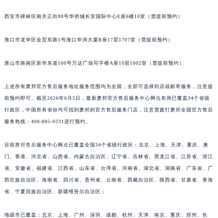
安徽省蚌埠市蚌山区淮河路萧邦售后服务中心（需提前预约）
西安市碑林区南关正街88号华侨城长安国际中心E座6楼10室（需提前预约）
安徽省亳州市谯城区魏武大道萧邦售后服务中心（需提前预约）
安徽省池州市贵池区长江路萧邦售后服务中心（需提前预约）
海口市龙华区金贸东路5号海口华润大厦B座17层1707室（需提前预约）
安徽省滁州市琅琊区南谯北路萧邦售后服务中心（需提前预约）
唐山市路南区新华东道100号万达广场写字楼A座10层1002室（需提前预约）
安徽省阜阳市颍州区颍州北路萧邦售后服务中心（需提前预约）
安徽省淮北市相山区淮海路萧邦售后服务中心（需提前预约）
上述所有萧邦官方售后服务地址服务范围均为全国，全部可选择到店或邮寄服务，注意提
安徽省淮南市田家庵区国庆中路萧邦售后服务中心（需提前预约）
前预约即可。截至2026年6月5日，最新萧邦官方售后服务中心网点布局已覆盖34个省级
安徽省黄山市屯溪区黄山西路萧邦售后服务中心（需提前预约）
行政区，中国所有省份均可找到萧邦的官方售后服务门店，注意需拨打萧邦全国官方售后
安徽省六安市金安区解放中路萧邦售后服务中心（需提前预约）
服务热线：400-885-0231进行预约。
安徽省马鞍山市雨山区湖南西路萧邦售后服务中心（需提前预约）
目前
萧邦售后
服务中心网点已覆盖全国34个省级行政区：北京、上海、天津、重庆、澳
安徽省宿州市埇桥区人民中路萧邦售后服务中心（需提前预约）
门、香港、河北省、山西省、内蒙古自治区、辽宁省、吉林省、黑龙江省、江苏省、浙江
安徽省铜陵市铜官区石城大道萧邦售后服务中心（需提前预约）
省、安徽省、福建省、江西省、山东省、台湾省、河南省、湖北省、湖南省、广东省、广
安徽省芜湖市镜湖区中山路步行街萧邦售后服务中心（需提前预约）
西壮族自治区、海南省、四川省、贵州省、云南省、西藏自治区、陕西省、甘肃省、青海
安徽省宣城市宣州区叠嶂西路萧邦售后服务中心（需提前预约）
省、宁夏回族自治区、新疆维吾尔自治区；
福建省龙岩市新罗区九一南路萧邦售后服务中心（需提前预约）
福建省南平市建阳区人民西路萧邦售后服务中心（需提前预约）
地级市已覆盖：北京、上海、广州、深圳、成都、杭州、天津、南京、重庆、郑州、长