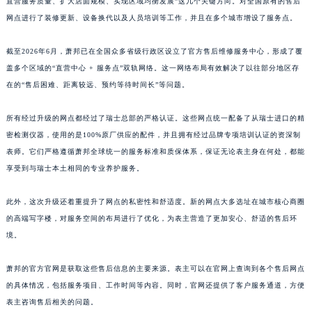
直营服务质量、扩大店面规模、实现区域均衡发展”这几个关键方向。对全国原有的售后
江西省吉安市吉州区井冈山大道萧邦售后服务中心（需提前预约）
网点进行了装修更新、设备换代以及人员培训等工作，并且在多个城市增设了服务点。
江西省景德镇市珠山区珠山中路萧邦售后服务中心（需提前预约）
截至2026年6月，萧邦已在全国众多省级行政区设立了官方售后维修服务中心，形成了覆
江西省九江市浔阳区浔阳路萧邦售后服务中心（需提前预约）
盖多个区域的“直营中心 + 服务点”双轨网络。这一网络布局有效解决了以往部分地区存
江西省南昌市红谷滩新区红谷中大道998号绿地双子塔（中央广场）A1座办公楼14层1407室萧邦售后服务中心（需提前预约）
在的“售后困难、距离较远、预约等待时间长”等问题。
江西省萍乡市安源区萍安北大道与康庄路交叉口萧邦售后服务中心（需提前预约）
江西省上饶市信州区滨江西路萧邦售后服务中心（需提前预约）
所有经过升级的网点都经过了瑞士总部的严格认证。这些网点统一配备了从瑞士进口的精
江西省新余市渝水区北湖西路萧邦售后服务中心（需提前预约）
密检测仪器，使用的是100%原厂供应的配件，并且拥有经过品牌专项培训认证的资深制
江西省宜春市袁州区中山中路萧邦售后服务中心（需提前预约）
表师。它们严格遵循萧邦全球统一的服务标准和质保体系，保证无论表主身在何处，都能
享受到与瑞士本土相同的专业养护服务。
江西省鹰潭市月湖区胜利东路萧邦售后服务中心（需提前预约）
山东省德州市德城区东风中路萧邦售后服务中心（需提前预约）
此外，这次升级还着重提升了网点的私密性和舒适度。新的网点大多选址在城市核心商圈
山东省东营市东营区济南路萧邦售后服务中心（需提前预约）
的高端写字楼，对服务空间的布局进行了优化，为表主营造了更加安心、舒适的售后环
山东省济南市历下区经十路11111号华润中心写字楼（万象城）15层1508室萧邦售后服务中心（需提前预约）
境。
山东省济宁市任城区太白楼路萧邦售后服务中心（需提前预约）
山东省莱芜市文化南路8号银座商城名表维修一楼名表维修萧邦售后服务中心（需提前预约）
萧邦的官方官网是获取这些售后信息的主要来源。表主可以在官网上查询到各个售后网点
的具体情况，包括服务项目、工作时间等内容。同时，官网还提供了客户服务通道，方便
山东省临沂市兰山区解放路萧邦售后服务中心（需提前预约）
表主咨询售后相关的问题。
山东省日照市东港区烟台路萧邦售后服务中心（需提前预约）