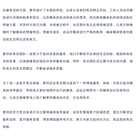
山东省泰安市泰山区财源街道泰山大街萧邦售后服务中心（需提前预约）
在服务流程方面，萧邦进行了全面的再造。从表主送表到售后网点开始，工作人员会对腕
山东省威海市环翠区新威海路89号振华商厦一楼名表维修萧邦售后服务中心（需提前预约）
表进行详细的检查和登记，记录腕表的状况和表主的需求。然后根据腕表的具体情况制定
山东省潍坊市奎文区东风东街萧邦售后服务中心（需提前预约）
维修方案，并及时与表主沟通。在维修过程中，会定期向表主反馈维修进度，让表主能够
山东省枣庄市滕州市北辛路与善国路交叉口萧邦售后服务中心（需提前预约）
随时了解腕表的维修情况。维修完成后，还会对腕表进行严格的检测，确保腕表恢复到最
佳状态后再交还给表主。
山东省淄博市张店区金晶大道萧邦售后服务中心（需提前预约）
上海市黄浦区南京东路299号宏伊国际广场写字楼8层806室萧邦售后服务中心（需提前预约）
萧邦的售后团队一直致力于提供优质的服务。他们不断提升自身的专业技能，紧跟制表技
上海市徐汇区虹桥路3号港汇中心2座37层3705室萧邦售后服务中心（需提前预约）
术的发展，以便能够更好地应对各种腕表问题。同时，售后团队还注重与表主的沟通，倾
浙江省杭州市上城区钱江路1366号华润大厦A座5层503-5室萧邦售后服务中心（需提前预约）
听表主的意见和建议，不断改进服务质量。
浙江省湖州市吴兴区劳动路萧邦售后服务中心（需提前预约）
浙江省嘉兴市南湖区广益路705号嘉兴世界贸易中心A座13层1304室萧邦售后服务中心（需提前预约）
为了进一步提升售后体验，萧邦还在售后网点提供了一些增值服务。例如，为表主提供腕
表的保养建议，帮助表主更好地维护自己的腕表。还会定期举办一些腕表知识讲座和活
浙江省金华市金东区东市南街777号金华万达广场4号楼22楼2209室萧邦售后服务中心（需提前预约）
动，让表主能够更深入地了解萧邦腕表的历史、文化和技术。
浙江省丽水市莲都区解放街萧邦售后服务中心（需提前预约）
浙江省宁波市江北区大闸南路500号来福士广场办公楼20层2009室萧邦售后服务中心（需提前预约）
萧邦的官方售后体系不仅注重维修和保养服务，还非常重视客户的满意度。通过不断优化
浙江省衢州市柯城区上街萧邦售后服务中心（需提前预约）
服务流程、提升服务质量、增加增值服务等方式，努力为表主提供全方位、高品质的售后
浙江省绍兴市越城区胜利东路379号世茂天际中心写字楼8层805室萧邦售后服务中心（需提前预约）
体验。
浙江省舟山市定海区解放东路萧邦售后服务中心（需提前预约）