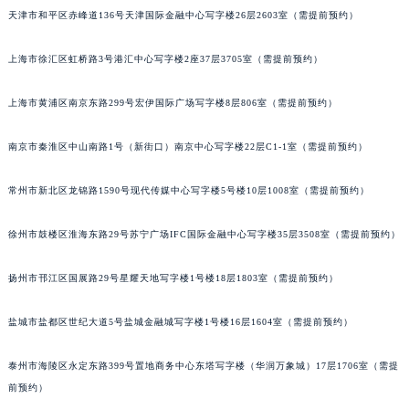
天津市和平区赤峰道136号天津国际金融中心写字楼26层2603室（需提前预约）
厦门市思明区湖滨东路95号华润大厦写字楼B座11层1104室（需提前预约）
福州市鼓楼区五四路128-1号恒力城写字楼15层03室（需提前预约）
上海市徐汇区虹桥路3号港汇中心写字楼2座37层3705室（需提前预约）
成都市锦江区人民东路6号SAC东原中心写字楼24层2406B室（需提前预约）
重庆市江北区观音桥步行街2号融恒时代广场写字楼9层902室（需提前预约）
上海市黄浦区南京东路299号宏伊国际广场写字楼8层806室（需提前预约）
长沙市芙蓉区定王台街道建湘路393号世茂环球金融中心写字楼（芙蓉广场）10层13室（需提前预约）
郑州市二七区铭功路10号华润大厦写字楼29层2905室（需提前预约）
南京市秦淮区中山南路1号（新街口）南京中心写字楼22层C1-1室（需提前预约）
太原市迎泽区解放路15号亨得利名表服务中心（品牌授权店）3层整层（需提前预约）
常州市新北区龙锦路1590号现代传媒中心写字楼5号楼10层1008室（需提前预约）
沈阳市沈河区中街路137号亨得利名表服务中心（品牌授权店）1层整层（需提前预约）
沈阳市沈河区中街路83号亨得利名表服务中心（品牌授权店）1层整层（需提前预约）
徐州市鼓楼区淮海东路29号苏宁广场IFC国际金融中心写字楼35层3508室（需提前预约）
乌鲁木齐市天山区红山路26号时代广场（CCMALL）C座17层17-B（需提前预约）
温州市鹿城区锦绣路1067号置信广场10层1015室（需提前预约）
扬州市邗江区国展路29号星耀天地写字楼1号楼18层1803室（需提前预约）
哈尔滨市道里区友谊西路600号富力中心T2座写字楼29层03室（需提前预约）
盐城市盐都区世纪大道5号盐城金融城写字楼1号楼16层1604室（需提前预约）
大连市中山区人民路15号国际金融大厦7层G室（需提前预约）
佛山市禅城区季华五路57号万科金融中心C座12层1205室（需提前预约）
泰州市海陵区永定东路399号置地商务中心东塔写字楼（华润万象城）17层1706室（需提
东莞市东城街道鸿福东路1号民盈国贸中心T1写字楼9层907室（需提前预约）
前预约）
无锡市梁溪区人民中路139号恒隆广场写字楼1座11层1104室（需提前预约）