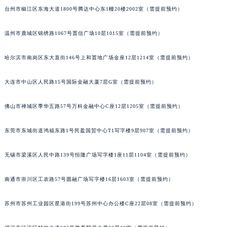
台州市椒江区东海大道1800号腾达中心东1幢20楼2002室（需提前预约）
辽宁省盘锦市兴隆台区石油大街萧邦售后服务中心（需提前预约）
辽宁省铁岭市银州区南马路萧邦售后服务中心（需提前预约）
温州市鹿城区锦绣路1067号置信广场10层1015室（需提前预约）
辽宁省营口市站前区市府路与渤海大街交叉口萧邦售后服务中心（需提前预约）
辽宁省沈阳市沈河区中街路137号亨得利名表维修授权店1楼萧邦售后服务中心（需提前预约）
哈尔滨市南岗区东大直街146号上和置地广场金座12层1214室（需提前预约）
辽宁省沈阳市沈河区中街路83号亨得利名表维修授权店1楼萧邦售后服务中心（需提前预约）
北京市朝阳区建国门外大街甲6号华熙国际中心D座11层1102室萧邦售后服务中心（北京总部）（需提前预约）
大连市中山区人民路15号国际金融大厦7层G室（需提前预约）
北京市东城区东长安街1号王府井东方广场W3座6层602室萧邦售后服务中心（需提前预约）
佛山市禅城区季华五路57号万科金融中心C座12层1205室（需提前预约）
河北省保定市竞秀区朝阳北大街北国先天下萧邦售后服务中心（需提前预约）
内蒙古自治区阿拉善盟市左旗土尔扈特大街萧邦售后服务中心（需提前预约）
东莞市东城街道鸿福东路1号民盈国贸中心T1写字楼9层907室（需提前预约）
内蒙古自治区巴彦淖尔市临河区新华街萧邦售后服务中心（需提前预约）
内蒙古自治区包头市青山区幸福路甲3号王府井百货名表维修萧邦售后服务中心（需提前预约）
无锡市梁溪区人民中路139号恒隆广场写字楼1座11层1104室（需提前预约）
内蒙古自治区赤峰市红山区哈达街萧邦售后服务中心（需提前预约）
南通市崇川区工农路57号圆融广场写字楼16层1603室（需提前预约）
内蒙古自治区鄂尔多斯市东胜区伊金霍洛街萧邦售后服务中心（需提前预约）
内蒙古自治区呼伦贝尔市海拉尔区中央街萧邦售后服务中心（需提前预约）
苏州市苏州工业园区星港街199号苏州中心办公楼C座22层08室（需提前预约）
内蒙古自治区通辽市科尔沁区明仁大街萧邦售后服务中心（需提前预约）
内蒙古自治区乌海市海勃湾区人民南路萧邦售后服务中心（需提前预约）