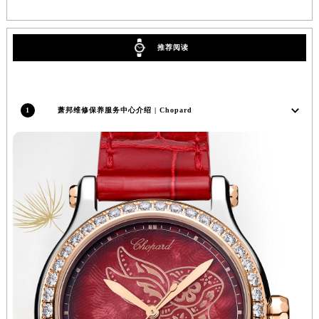
广西壮族自治区桂林市秀峰区红岭路萧邦售后服务中心（需提前预约）
广西壮族自治区河池市金城江区金城江街道朝阳路萧邦售后服务中心（需提前预约）
推荐阅读
广西壮族自治区贺州市八步区城东街道灵峰南路萧邦售后服务中心（需提前预约）
广西壮族自治区来宾市兴宾区桂中大道萧邦售后服务中心（需提前预约）
广西壮族自治区柳州市城中区中山中路萧邦售后服务中心（需提前预约）
1
萧邦维修保养服务中心介绍 | Chopard
广西壮族自治区钦州市钦南区金海湾东大街萧邦售后服务中心（需提前预约）
广西壮族自治区梧州市万秀区龙湖镇高旺路萧邦售后服务中心（需提前预约）
广西壮族自治区玉林市玉州区金玉路萧邦售后服务中心（需提前预约）
海南省儋州市儋州市那大镇兰洋北路萧邦售后服务中心（需提前预约）
海南省东方市八所镇解放西路萧邦售后服务中心（需提前预约）
海南省琼海市嘉积镇东风路萧邦售后服务中心（需提前预约）
海南省三沙市西沙区西沙群岛永兴岛北京路萧邦售后服务中心（需提前预约）
海南省三亚市吉阳区迎宾路萧邦售后服务中心（需提前预约）
海南省万宁市万城镇解放路萧邦售后服务中心（需提前预约）
海南省文昌市文城镇教育东路萧邦售后服务中心（需提前预约）
海南省五指山市通什镇三月三大道萧邦售后服务中心（需提前预约）