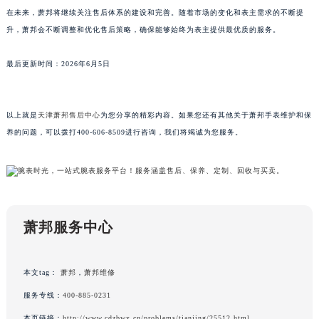
在未来，萧邦将继续关注售后体系的建设和完善。随着市场的变化和表主需求的不断提
澳门特别行政区大堂区议事亭前地（新马路）萧邦售后服务中心（需提前预约）
升，萧邦会不断调整和优化售后策略，确保能够始终为表主提供最优质的服务。
澳门特别行政区风顺堂区南湾大马路萧邦售后服务中心（需提前预约）
澳门特别行政区花地玛堂区关闸广场萧邦售后服务中心（需提前预约）
最后更新时间：2026年6月5日
澳门特别行政区花王堂区大三巴商圈萧邦售后服务中心（需提前预约）
澳门特别行政区嘉模堂区官也街萧邦售后服务中心（需提前预约）
澳门省路氹城市金光大道萧邦售后服务中心（需提前预约）
以上就是
天津萧邦售后中心
为您分享的精彩内容。如果您还有其他关于萧邦手表维护和保
养的问题，可以拨打400-606-8509进行咨询，我们将竭诚为您服务。
澳门特别行政区望德堂区塔石广场萧邦售后服务中心（需提前预约）
福建省福州市鼓楼区五四路128-1号恒力城写字楼15层03室萧邦售后服务中心（需提前预约）
福建省厦门市思明区湖滨东路95号万象城华润大厦B座11层1104室萧邦售后服务中心（需提前预约）
广东省潮州市潮安区新风路与潮汕路交汇处萧邦售后服务中心（需提前预约）
广东省广州市天河区天河路230号万菱汇国际中心A塔7层704室萧邦售后服务中心（需提前预约）
萧邦服务中心
广东省广州市越秀区环市东路371-375号世界贸易中心大厦南塔15层1507室萧邦售后服务中心（需提前预约）
广东省河源市源城区越王大道萧邦售后服务中心（需提前预约）
本文tag：
萧邦
，
萧邦维修
广东省惠州市惠城区江北文昌一路7号华贸大厦1座30层3005室萧邦售后服务中心（需提前预约）
广东省江门市蓬江区广场西路萧邦售后服务中心（需提前预约）
服务专线：
400-885-0231
广东省揭阳市榕城进贤门步行街萧邦售后服务中心（需提前预约）
本页链接：
http://www.cdzbwx.cn/problems/tianjing/25512.html