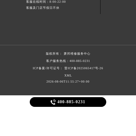
客服在线时间：8:00-22:00
宁夏回族自治区中卫市沙坡头区鼓楼东街萧邦售后服务中心（需提前预约）
客服及门店节假日不休
青海省果洛藏族自治州玛沁县团结路萧邦售后服务中心（需提前预约）
青海省海北藏族自治州海晏县将军路萧邦售后服务中心（需提前预约）
青海省海东市乐都区滨河路萧邦售后服务中心（需提前预约）
青海省海南藏族自治州共和县青海湖大街萧邦售后服务中心（需提前预约）
青海省海西蒙古族藏族自治州德令哈市柴达木路萧邦售后服务中心（需提前预约）
版权所有：
萧邦维修服务中心
青海省黄南藏族自治州同仁市德合隆路萧邦售后服务中心（需提前预约）
客户服务热线：
400-885-0231
青海省西宁市城西区海湖新区西关大道萧邦售后服务中心（需提前预约）
ICP备案/许可证号： 晋ICP备2025065417号-26
青海省玉树藏族自治州结古镇胜利路萧邦售后服务中心（需提前预约）
XML
2026-08-06T11:55:27+00:00
陕西省安康市汉滨区金州路萧邦售后服务中心（需提前预约）
陕西省宝鸡市渭滨区经二路萧邦售后服务中心（需提前预约）
陕西省汉中市汉台区北大街萧邦售后服务中心（需提前预约）

400-885-0231
陕西省商洛市商州区州城街萧邦售后服务中心（需提前预约）
陕西省铜川市王益区红旗街萧邦售后服务中心（需提前预约）
陕西省渭南市临渭区东风大街萧邦售后服务中心（需提前预约）
陕西省咸阳市秦都区沣西新城统一西路与白马河路交汇处萧邦售后服务中心（需提前预约）