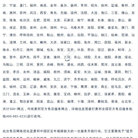
沙、宁波、厦门、福州、南昌、金华、嘉兴、扬州、常州、绍兴、徐州、盐城、泰州、济
福建省宁德市蕉城区天湖东路萧邦售后服务中心（需提前预约）
南、惠州、苏州、武汉、西安、青岛、无锡、温州、沈阳、大连、海口、三亚、佛山、东
福建省莆田市城厢区霞林街道荔华东大道萧邦售后服务中心（需提前预约）
莞、珠海、哈尔滨、合肥、昆明、太原、石家庄、南宁、南通、长春、烟台、唐山、廊
福建省三明市三元区东乾二路萧邦售后服务中心（需提前预约）
坊、保定、贵阳、泉州、台州、湖州、中山、乌鲁木齐、洛阳、邯郸、秦皇岛、澳门、西
福建省漳州市龙文区步港路萧邦售后服务中心（需提前预约）
宁、潍坊、呼和浩特、沧州、鞍山、赣州、临沂、岳阳、平顶山、镇江、桂林、芜湖、汕
江苏省常州市新北区龙锦路1590号现代传媒中心5号楼10层1008室萧邦售后服务中心（需提前预约）
头、淄博、兰州、银川、郴州、大庆、张家口、衡阳、焦作、周口、邵阳、亳州、新乡、
江苏省淮安市清江浦区淮海北路萧邦售后服务中心（需提前预约）
衡水、牡丹江、德州、聊城、包头、淮安、宜昌、许昌、邢台、宿迁、丽水、蚌埠、上
饶、晋中、葫芦岛、四平、宜春、滁州、大同、舟山、绵阳、天水、德阳、承德、绥化、
江苏省连云港市海州区通灌北路萧邦售后服务中心（需提前预约）
马鞍山、三明、滨州、黄冈、赤峰、荆州、通化、鸡西、佳木斯、黑河、连云港、阜阳、
江苏省南京市秦淮区中山南路1号南京中心22层22-C1-C3室萧邦售后服务中心（需提前预约）
吉安、枣庄、永州、清远、揭阳、梧州、渭南、延安、长治、运城、淮南、莆田、荆门、
江苏省宿迁市宿城区西湖路萧邦售后服务中心（需提前预约）
益阳、梅州、达州、榆林、威海、九江、济宁、齐齐哈尔、南阳、常德、呼伦贝尔、丹
江苏省泰州市海陵区永定东路399号置地商务中心东塔（华润万象城）17层1706室萧邦售后服务中心（需提前预约）
东、锦州、辽阳、辽源、衢州、安庆、龙岩、宁德、鹰潭、泰安、商丘、驻马店、咸宁、
江苏省徐州市鼓楼区淮海东路29号苏宁广场IFC国际金融中心35层3508室萧邦售后服务中心（需提前预约）
江门、茂名、玉林、乐山、南充、雅安、宝鸡、柳州、拉萨、丽江、张家界、襄阳、株
江苏省盐城市盐都区世纪大道5号盐城金融城写字楼1号楼16层1604室萧邦售后服务中心（需提前预约）
洲、遵义、鄂尔多斯、阳泉、昆山、黄石、湘潭、十堰、漳州、攀枝花、香港、台北等，
共计360+网点，均有萧邦官方售后服务网点，详细信息需拨打萧邦全国官方售后服务热
江苏省扬州市邗江区国展路29号星耀天地写字楼1号楼18层1803室萧邦售后服务中心（需提前预约）
线400-885-0231进行咨询。
江苏省镇江市京口区中山东路萧邦售后服务中心（需提前预约）
江西省抚州市临川区赣东大道萧邦售后服务中心（需提前预约）
此次售后网络优化是萧邦中国区近年规模较大的一次服务升级行动。它主要聚焦于“提升
江西省赣州市章贡区文清路萧邦售后服务中心（需提前预约）