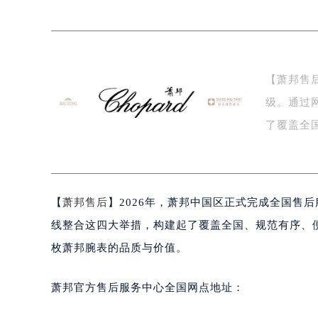
盐城市盐都区世纪大道5号盐城金融城写
泰州市海陵区永定东路399号置地商
宁波市江北区大闸南路500号来福士广
杭州市上城区钱江路1366号华润大厦
【萧邦售
金华市金东区东市南街777号金华万达
级。通过
绍兴市越城区胜利东路379号世茂天
嘉兴市南湖区广益路705号嘉兴世界贸
了覆盖全
南昌市红谷滩新区红谷中大道998号
的…
济南市历下区经十路11111号华润中
广州市天河区天河路230号万菱汇国
【
萧邦售后
】2026年，萧邦中国区正式完成全国售
广州市越秀区环市东路371-375号
深圳市罗湖区深南东路5001号华润大
线整合这四大举措，构建起了覆盖全国、规范有序、
惠州市惠城区江北文昌一路7号华贸大
枚萧邦腕表的品质与价值。
厦门市思明区湖滨东路95号华润大厦写
福州市鼓楼区五四路128-1号恒力城
萧邦官方售后服务中心全国网点地址：
成都市锦江区人民东路6号SAC东原中