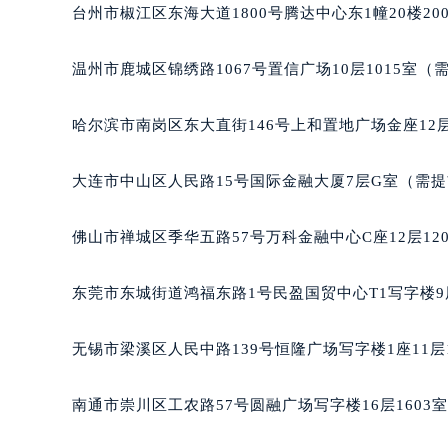
辽宁省沈阳市沈河区中街路137号亨
台州市椒江区东海大道1800号腾达中心东1幢20楼20
辽宁省沈阳市沈河区中街路83号亨
北京市朝阳区建国门外大街甲6号华熙
温州市鹿城区锦绣路1067号置信广场10层1015室（
北京市东城区东长安街1号王府井东方
河北省保定市竞秀区朝阳北大街北国
哈尔滨市南岗区东大直街146号上和置地广场金座12层
内蒙古自治区阿拉善盟市左旗土尔扈
内蒙古自治区巴彦淖尔市临河区新华
大连市中山区人民路15号国际金融大厦7层G室（需
内蒙古自治区包头市青山区幸福路甲
内蒙古自治区赤峰市红山区哈达街萧
佛山市禅城区季华五路57号万科金融中心C座12层12
内蒙古自治区鄂尔多斯市东胜区伊金
内蒙古自治区呼伦贝尔市海拉尔区中
东莞市东城街道鸿福东路1号民盈国贸中心T1写字楼9
内蒙古自治区通辽市科尔沁区明仁大
内蒙古自治区乌海市海勃湾区人民南
无锡市梁溪区人民中路139号恒隆广场写字楼1座11层
内蒙古自治区乌兰察布市集宁区恩和
内蒙古自治区锡林郭勒盟市锡林浩特
南通市崇川区工农路57号圆融广场写字楼16层1603
内蒙古自治区兴安盟市乌兰浩特市兴