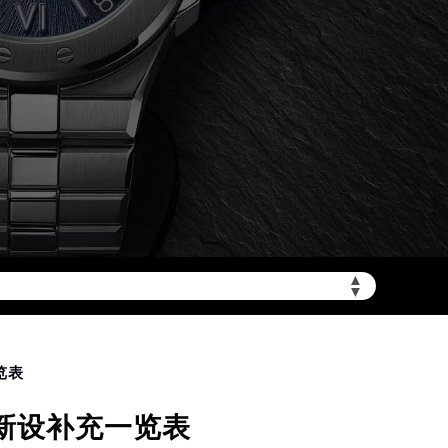
加拨“+86”）
▲
▼
览表
与新设补充一览表