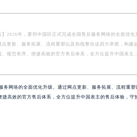
字楼1号楼16层1604室（需提前预约）
务中心东塔写字楼（华润万象城）17层1706室（需提前预约）
场办公楼20层2009室（需提前预约）
写字楼A座5层503-5室（需提前预约）
后】2026年，萧邦中国区正式完成全国售后服务网络的全面优化
广场写字楼4号楼22层2209室（需提前预约）
网点更新、服务拓展、流程重塑以及热线整合这四大举措，构建
际中心写字楼8层805室（需提前预约）
易中心写字楼A座13层1304室（需提前预约）
国、规范有序、便捷高效的官方售后体系，全方位提升中国表主
绿地双子塔（中央广场）A1座办公楼14层07室（需提前预约）
心写字楼（万象城）15层1508室（需提前预约）
际中心写字楼A塔7层704室（需提前预约）
后服务网络的全面优化升级。通过网点更新、服务拓展、流程重塑
世界贸易中心大厦南塔写字楼15层07室（需提前预约）
厦写字楼17层1701室（需提前预约）
便捷高效的官方售后体系，全方位提升中国表主的售后体验，守
厦写字楼1座30层05室（需提前预约）
字楼B座11层1104室（需提前预约）
写字楼15层03室（需提前预约）
心写字楼24层2406B室（需提前预约）