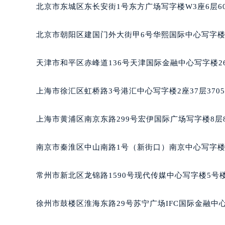
重庆市江北区观音桥步行街2号融恒时
北京市东城区东长安街1号东方广场写字楼W3座6层6
长沙市芙蓉区定王台街道建湘路393
郑州市二七区铭功路10号华润大厦写字
北京市朝阳区建国门外大街甲6号华熙国际中心写字楼D
太原市迎泽区解放路15号亨得利名
沈阳市沈河区中街路137号亨得利名
天津市和平区赤峰道136号天津国际金融中心写字楼26
沈阳市沈河区中街路83号亨得利名
乌鲁木齐市天山区红山路26号时代广场
上海市徐汇区虹桥路3号港汇中心写字楼2座37层370
温州市鹿城区锦绣路1067号置信广场
哈尔滨市道里区友谊西路600号富力中
上海市黄浦区南京东路299号宏伊国际广场写字楼8层
大连市中山区人民路15号国际金融大
佛山市禅城区季华五路57号万科金融中
南京市秦淮区中山南路1号（新街口）南京中心写字楼2
东莞市东城街道鸿福东路1号民盈国贸
无锡市梁溪区人民中路139号恒隆广场
常州市新北区龙锦路1590号现代传媒中心写字楼5号楼
南通市崇川区工农路57号圆融广场写字
苏州市苏州工业园区星港街199号苏州
徐州市鼓楼区淮海东路29号苏宁广场IFC国际金融中心
武汉市江汉区解放大道686号世界贸易