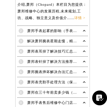
介绍,萧邦（Chopard）本栏目为您提供：
萧邦维修中心的发展历程,未来规划,工
坊、战略、独立意义及价值介......
详情 >
2
萧邦手表起雾的影响（手表起雾维护建议）
3
解决萧邦腕表星期走慢，精准调校秘籍在这里
4
萧邦表耳掉了解决技巧汇总（轻松修复爱表的小妙招）
5
萧邦表针掉了解决方法推荐（轻松修复你的爱表）
6
萧邦腕表摔坏解决办法汇总（专业修复与日常保养技巧）
7
萧邦表壳割手处理方法（保养与修复技巧指南）
提前预约）
8
萧邦在三十年前卖多少钱（名表价格变迁的历史洞察）

9
萧邦手表售后维修中心门店地址