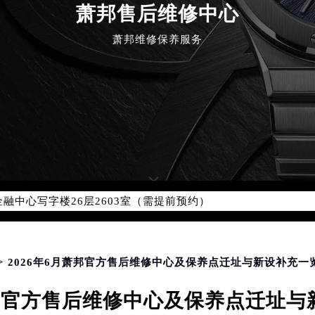
萧邦售后维修中心
萧邦维修保养服务
优化升级公告
：400-885-0231
5-0231，服务覆盖中国大陆、香港、澳门、台湾全部区域（非大陆需
点地址：
国际中心写字楼D座11层1102室（北京总部）（需提前预约）
字楼W3座6层602室（需提前预约）
融中心写字楼26层2603室（需提前预约）
2座37层3705室（需提前预约）
际广场写字楼8层806室（需提前预约）
南京中心写字楼22层C1-1室（需提前预约）
中心写字楼5号楼10层1008室（需提前预约）
> 2026年6月萧邦官方售后维修中心及保养点迁址与新设补充一
FC国际金融中心写字楼35层3508室（需提前预约）
萧邦官方售后维修中心及保养点迁址
楼1号楼18层1803室（需提前预约）