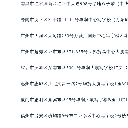
黑龙江省大庆市萨尔图区会战大街萧
南昌市红谷滩新区红谷中大道998号绿地双子塔（中央
黑龙江省鹤岗市向阳区红军路萧邦售
黑龙江省黑河市爱辉区中央街萧邦售
济南市历下区经十路11111号华润中心写字楼（万象城
黑龙江省鸡西市鸡冠区红军路萧邦售
黑龙江省佳木斯市向阳区长安路萧邦
广州市天河区天河路230号万菱汇国际中心写字楼A塔
黑龙江省牡丹江市东安区太平路萧邦
黑龙江省七台河市桃山区大同街萧邦
广州市越秀区环市东路371-375号世界贸易中心大厦
黑龙江省齐齐哈尔市龙沙区龙华路萧
黑龙江省双鸭山市尖山区新兴大街萧
深圳市罗湖区深南东路5001号华润大厦写字楼17层1
黑龙江省绥化市北林区新华街与康庄
黑龙江省伊春市伊美区通河路萧邦售
惠州市惠城区江北文昌一路7号华贸大厦写字楼1座30
吉林省白城市洮北区明仁南街萧邦售
吉林省白山市浑江区浑江大街萧邦售
厦门市思明区湖滨东路95号华润大厦写字楼B座11层1
吉林省吉林市船营区河南街萧邦售后
吉林省辽源市龙山区人民大街萧邦售
福州市晋安区横屿路9号东二环泰禾中心写字楼2号楼5
吉林省梅河口市新华街道梅河大街萧