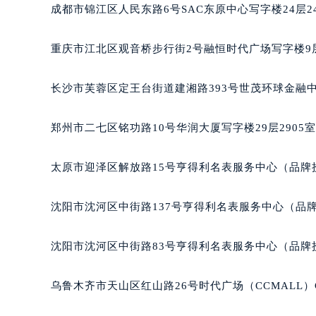
吉林省四平市铁东区紫气大路与南九
成都市锦江区人民东路6号SAC东原中心写字楼24层2
吉林省松原市宁江区五环大街萧邦售
吉林省通化市东昌区环通乡江南大街
重庆市江北区观音桥步行街2号融恒时代广场写字楼9层
吉林省延边市延吉市解放路萧邦售后
辽宁省鞍山市铁东区站前街萧邦售后
长沙市芙蓉区定王台街道建湘路393号世茂环球金融中
辽宁省本溪市平山区胜利路萧邦售后
辽宁省朝阳市双塔区新华路萧邦售后
郑州市二七区铭功路10号华润大厦写字楼29层2905
辽宁省丹东市振兴区七经街萧邦售后
辽宁省抚顺市新抚区东一路萧邦售后
太原市迎泽区解放路15号亨得利名表服务中心（品牌
辽宁省阜新市海州区解放大街萧邦售
辽宁省葫芦岛市连山区中央路萧邦售
沈阳市沈河区中街路137号亨得利名表服务中心（品
辽宁省锦州市古塔区中央大街萧邦售
辽宁省辽阳市白塔区新运大街萧邦售
沈阳市沈河区中街路83号亨得利名表服务中心（品牌
辽宁省盘锦市兴隆台区石油大街萧邦
辽宁省铁岭市银州区南马路萧邦售后
乌鲁木齐市天山区红山路26号时代广场（CCMALL）C
辽宁省营口市站前区市府路与渤海大