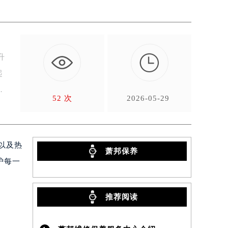

升
起
52 次
2026-05-29
以及热
萧邦保养
护每一
推荐阅读