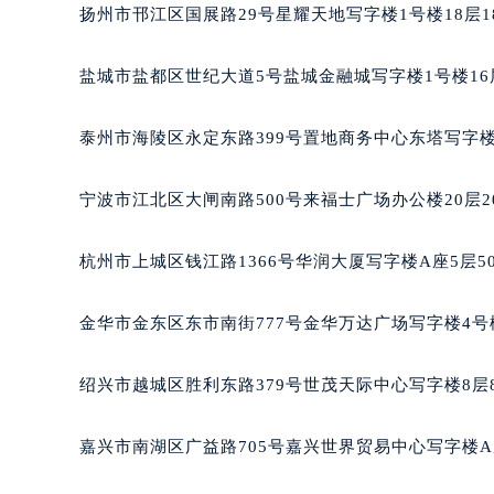
南宁市青秀区金湖路59号地王大厦12
扬州市邗江区国展路29号星耀天地写字楼1号楼18层1
合肥市蜀山区潜山路111号万象城华润
泉州市丰泽区宝洲路729号浦西万达中
盐城市盐都区世纪大道5号盐城金融城写字楼1号楼16
青岛市南区山东路6号华润大厦B座2
烟台市芝罘区胜利路139号万达金融中
泰州市海陵区永定东路399号置地商务中心东塔写字楼
长春市朝阳区西安大路727号中银大厦
贵阳市南明区都司高架桥路33号亨特
宁波市江北区大闸南路500号来福士广场办公楼20层2
昆明市盘龙区北京路928号同德昆明
石家庄市长安区中山东路39号勒泰中
杭州市上城区钱江路1366号华润大厦写字楼A座5层5
西安市碑林区南关正街88号华侨城长
海口市龙华区金贸东路5号海口华润大厦
金华市金东区东市南街777号金华万达广场写字楼4号楼
唐山市路南区新华东道100号万达广场
台州市椒江区东海大道1800号腾达中
绍兴市越城区胜利东路379号世茂天际中心写字楼8层
内蒙古自治区呼和浩特市玉泉区大学西
甘肃省兰州市七里河区西津西路16号兰
嘉兴市南湖区广益路705号嘉兴世界贸易中心写字楼A座
重庆市解放碑渝中区民权路28号英利