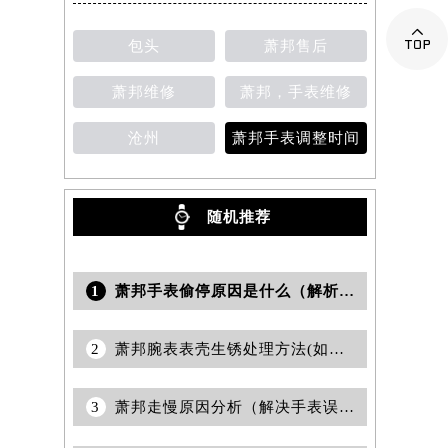

包头
萧邦售后
萧邦维修
萧邦，手表维修
沧州
萧邦手表调整时间
随机推荐
1
萧邦手表偷停原因是什么（解析常见故障及保养技巧）
2
萧邦腕表表壳生锈处理方法(如何有效应对表壳生锈问题)
3
萧邦走慢原因分析（解决手表误差的实用指南）