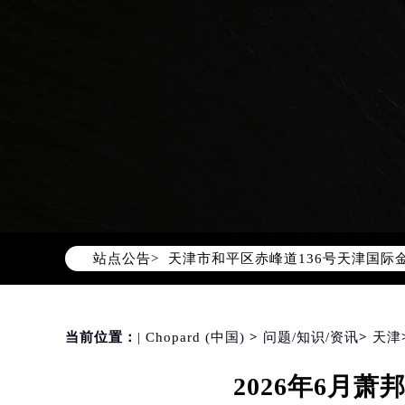
2026年8月萧邦中国区售后服务网络
2026年8月萧邦全国官方售后客户服务热线
萧邦官方全国统一服务热线400-88
2026年8月萧邦售后服务中心最新网
北京市朝阳区建国门外大街甲6号华熙
北京市东城区东长安街1号东方广场写
天津市和平区赤峰道136号天津国际金
站点公告>
上海市徐汇区虹桥路3号港汇中心写字楼
上海市黄浦区南京东路299号宏伊国
南京市秦淮区中山南路1号（新街口）
常州市新北区龙锦路1590号现代传媒
当前位置：
| Chopard (中国)
>
问题/知识/资讯
>
天津
徐州市鼓楼区淮海东路29号苏宁广场I
2026年6月
扬州市邗江区国展路29号星耀天地写字