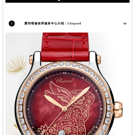
推荐阅读
辽宁省盘锦市兴隆台区石油大街萧邦售后服务中心（需提前预约）
辽宁省铁岭市银州区南马路萧邦售后服务中心（需提前预约）
辽宁省营口市站前区市府路与渤海大街交叉口萧邦售后服务中心（需提前预约）
1
萧邦维修保养服务中心介绍 | Chopard
辽宁省沈阳市沈河区中街路137号亨得利名表维修授权店1楼萧邦售后服务中心（需提前预约）
辽宁省沈阳市沈河区中街路83号亨得利名表维修授权店1楼萧邦售后服务中心（需提前预约）
北京市朝阳区建国门外大街甲6号华熙国际中心D座11层1102室萧邦售后服务中心（北京总部）（需提前预约）
北京市东城区东长安街1号王府井东方广场W3座6层602室萧邦售后服务中心（需提前预约）
河北省保定市竞秀区朝阳北大街北国先天下萧邦售后服务中心（需提前预约）
内蒙古自治区阿拉善盟市左旗土尔扈特大街萧邦售后服务中心（需提前预约）
内蒙古自治区巴彦淖尔市临河区新华街萧邦售后服务中心（需提前预约）
内蒙古自治区包头市青山区幸福路甲3号王府井百货名表维修萧邦售后服务中心（需提前预约）
内蒙古自治区赤峰市红山区哈达街萧邦售后服务中心（需提前预约）
内蒙古自治区鄂尔多斯市东胜区伊金霍洛街萧邦售后服务中心（需提前预约）
内蒙古自治区呼伦贝尔市海拉尔区中央街萧邦售后服务中心（需提前预约）
内蒙古自治区通辽市科尔沁区明仁大街萧邦售后服务中心（需提前预约）
内蒙古自治区乌海市海勃湾区人民南路萧邦售后服务中心（需提前预约）