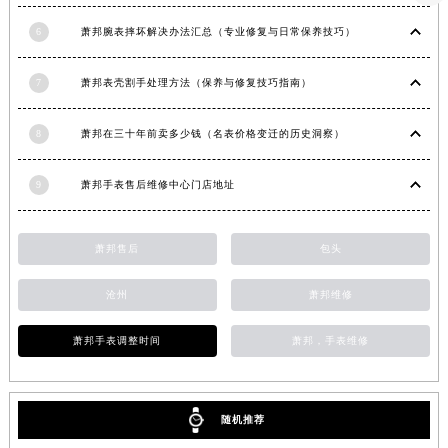
安徽省蚌埠市蚌山区淮河路萧邦售后服务中心（需提前预约）
安徽省亳州市谯城区魏武大道萧邦售后服务中心（需提前预约）
6
萧邦腕表摔坏解决办法汇总（专业修复与日常保养技巧）
安徽省池州市贵池区长江路萧邦售后服务中心（需提前预约）
7
萧邦表壳割手处理方法（保养与修复技巧指南）
安徽省滁州市琅琊区南谯北路萧邦售后服务中心（需提前预约）
安徽省阜阳市颍州区颍州北路萧邦售后服务中心（需提前预约）
8
萧邦在三十年前卖多少钱（名表价格变迁的历史洞察）
安徽省淮北市相山区淮海路萧邦售后服务中心（需提前预约）
安徽省淮南市田家庵区国庆中路萧邦售后服务中心（需提前预约）
9
萧邦手表售后维修中心门店地址
安徽省黄山市屯溪区黄山西路萧邦售后服务中心（需提前预约）
安徽省六安市金安区解放中路萧邦售后服务中心（需提前预约）
萧邦售后
包头
安徽省马鞍山市雨山区湖南西路萧邦售后服务中心（需提前预约）
安徽省宿州市埇桥区人民中路萧邦售后服务中心（需提前预约）
沧州
萧邦维修
安徽省铜陵市铜官区石城大道萧邦售后服务中心（需提前预约）
安徽省芜湖市镜湖区中山路步行街萧邦售后服务中心（需提前预约）
萧邦手表调整时间
萧邦，手表维修
安徽省宣城市宣州区叠嶂西路萧邦售后服务中心（需提前预约）
福建省龙岩市新罗区九一南路萧邦售后服务中心（需提前预约）
随机推荐
福建省南平市建阳区人民西路萧邦售后服务中心（需提前预约）