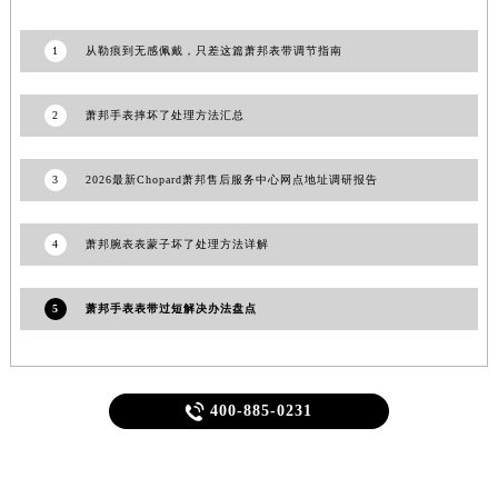
福建省宁德市蕉城区天湖东路萧邦售后服务中心（需提前预约）
福建省莆田市城厢区霞林街道荔华东大道萧邦售后服务中心（需提前预约）
1
从勒痕到无感佩戴，只差这篇萧邦表带调节指南
福建省三明市三元区东乾二路萧邦售后服务中心（需提前预约）
福建省漳州市龙文区步港路萧邦售后服务中心（需提前预约）
2
萧邦手表摔坏了处理方法汇总
江苏省常州市新北区龙锦路1590号现代传媒中心5号楼10层1008室萧邦售后服务中心（需提前预约）
江苏省淮安市清江浦区淮海北路萧邦售后服务中心（需提前预约）
3
2026最新Chopard萧邦售后服务中心网点地址调研报告
江苏省连云港市海州区通灌北路萧邦售后服务中心（需提前预约）
江苏省南京市秦淮区中山南路1号南京中心22层22-C1-C3室萧邦售后服务中心（需提前预约）
4
萧邦腕表表蒙子坏了处理方法详解
江苏省宿迁市宿城区西湖路萧邦售后服务中心（需提前预约）
江苏省泰州市海陵区永定东路399号置地商务中心东塔（华润万象城）17层1706室萧邦售后服务中心（需提前预约）
5
萧邦手表表带过短解决办法盘点
江苏省徐州市鼓楼区淮海东路29号苏宁广场IFC国际金融中心35层3508室萧邦售后服务中心（需提前预约）
江苏省盐城市盐都区世纪大道5号盐城金融城写字楼1号楼16层1604室萧邦售后服务中心（需提前预约）
江苏省扬州市邗江区国展路29号星耀天地写字楼1号楼18层1803室萧邦售后服务中心（需提前预约）

400-885-0231
江苏省镇江市京口区中山东路萧邦售后服务中心（需提前预约）
江西省抚州市临川区赣东大道萧邦售后服务中心（需提前预约）
江西省赣州市章贡区文清路萧邦售后服务中心（需提前预约）
轻轻滑动下方栏目探索更多精彩内容