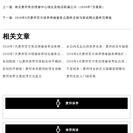
吉林省吉林市船营区河南街萧邦售后服务中心（需提前预约）
上一篇:
南京萧邦售后维修中心地址及电话权威公示（2026年7月最新）
吉林省辽源市龙山区人民大街萧邦售后服务中心（需提前预约）
吉林省梅河口市新华街道梅河大街萧邦售后服务中心（需提前预约）
下一篇:
2026年6月萧邦官方保养维修服务点最终迁移与新设网点最终完整版
吉林省四平市铁东区紫气大路与南九经街交汇处萧邦售后服务中心（需提前预约）
吉林省松原市宁江区五环大街萧邦售后服务中心（需提前预约）
相关文章
吉林省通化市东昌区环通乡江南大街萧邦售后服务中心（需提前预约）
2026年7月萧邦官方售后维修保养业务网点变更记录公告发布
从日内瓦走出的世界名表：萧邦的百年秘密
吉林省延边市延吉市解放路萧邦售后服务中心（需提前预约）
2026年7月萧邦官方维修保养综合服务点最新动态补充汇总（搬迁新增）
2026年6月萧邦官方保养维修服务网络扩容补充确认说明
辽宁省鞍山市铁东区站前街萧邦售后服务中心（需提前预约）
告别勒痕！让萧邦表带完美贴合你手腕的正确方式
2026年6月萧邦官方售后维修保养站点清单更新补充版（搬迁新增）
辽宁省本溪市平山区胜利路萧邦售后服务中心（需提前预约）
告别刮手烦恼！萧邦表壳圆润处理全攻略
不是假表！萧邦停走的五大隐藏原因曝光
辽宁省朝阳市双塔区新华路萧邦售后服务中心（需提前预约）
萧邦表带太紧处理方法盘点
萧邦女款入门级价格
辽宁省丹东市振兴区七经街萧邦售后服务中心（需提前预约）
辽宁省抚顺市新抚区东一路萧邦售后服务中心（需提前预约）
辽宁省阜新市海州区解放大街萧邦售后服务中心（需提前预约）
萧邦保养
辽宁省葫芦岛市连山区中央路萧邦售后服务中心（需提前预约）
辽宁省锦州市古塔区中央大街萧邦售后服务中心（需提前预约）
辽宁省辽阳市白塔区新运大街萧邦售后服务中心（需提前预约）