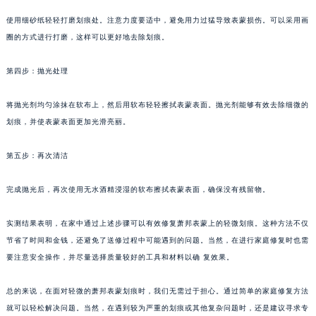
南通市崇川区工农路57号圆融广场写字楼16层1603室（需提前预约）
使用细砂纸轻轻打磨划痕处。注意力度要适中，避免用力过猛导致表蒙损伤。可以采用画
苏州市苏州工业园区星港街199号苏州中心办公楼C座22层08室（需提前预约）
圈的方式进行打磨，这样可以更好地去除划痕。
武汉市江汉区解放大道686号世界贸易大厦38层09室（需提前预约）
南宁市青秀区金湖路59号地王大厦12楼1224室（需提前预约）
第四步：抛光处理
合肥市蜀山区潜山路111号万象城华润大厦B座12楼03室（需提前预约）
泉州市丰泽区宝洲路729号浦西万达中心写字楼A座7楼709室（需提前预约）
将抛光剂均匀涂抹在软布上，然后用软布轻轻擦拭表蒙表面。抛光剂能够有效去除细微的
青岛市南区山东路6号华润大厦B座22层04室（需提前预约）
划痕，并使表蒙表面更加光滑亮丽。
烟台市芝罘区胜利路139号万达金融中心A座907室（需提前预约）
第五步：再次清洁
长春市朝阳区西安大路727号中银大厦A座(旺进大厦)18层09室（需提前预约）
贵阳市南明区都司高架桥路33号亨特国际金融中心14楼14D（需提前预约）
完成抛光后，再次使用无水酒精浸湿的软布擦拭表蒙表面，确保没有残留物。
昆明市盘龙区北京路928号同德昆明广场写字楼10层06室（需提前预约）
石家庄市长安区中山东路39号勒泰中心写字楼B座13层07室（需提前预约）
实测结果表明，在家中通过上述步骤可以有效修复萧邦表蒙上的轻微划痕。这种方法不仅
西安市碑林区南关正街88号华侨城长安国际中心E座6楼10室（需提前预约）
节省了时间和金钱，还避免了送修过程中可能遇到的问题。当然，在进行家庭修复时也需
要注意安全操作，并尽量选择质量较好的工具和材料以确 复效果。
海口市龙华区金贸东路5号海口华润大厦B座17层1707室（需提前预约）
唐山市路南区新华东道100号万达广场写字楼A座10层1002室（需提前预约）
总的来说，在面对轻微的萧邦表蒙划痕时，我们无需过于担心。通过简单的家庭修复方法
台州市椒江区东海大道1800号腾达中心东1幢20楼2002室（需提前预约）