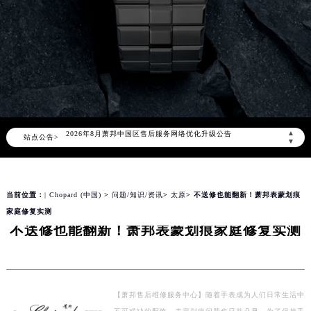
2026年8月萧邦中国区售后服务网络优化升级公告
▲
站点公告>
2026年8月萧邦全国官方售后客户服务热线：400-885-0231
▼
萧邦官方全国统一服务热线400-885-0231，服务覆盖中国大陆、香港、澳门、台湾全部区域（非大陆需加拨“+86”）
2026年8月萧邦售后服务中心最新网点地址：
当前位置：
| Chopard (中国)
>
问题/知识/资讯
>
太原
> 不送修也能翻新！萧邦表蒙划痕
北京市朝阳区建国门外大街甲6号华熙国际中心写字楼D座11层1102室（北京总部）（需提前预约）
家庭修复实测
北京市东城区东长安街1号东方广场写字楼W3座6层602室（需提前预约）
不送修也能翻新！萧邦表蒙划痕家庭修复实测
天津市和平区赤峰道136号天津国际金融中心写字楼26层2603室（需提前预约）
上海市徐汇区虹桥路3号港汇中心写字楼2座37层3705室（需提前预约）
上海市黄浦区南京东路299号宏伊国际广场写字楼8层806室（需提前预约）
南京市秦淮区中山南路1号（新街口）南京中心写字楼22层C1-1室（需提前预约）
【萧邦售后维修服务中心】随着手表成为人们日常生活中