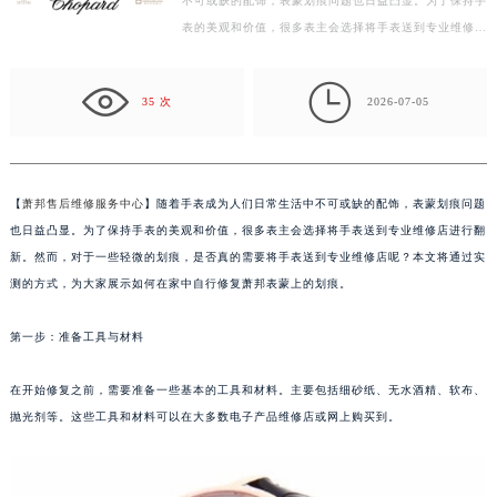
不可或缺的配饰，表蒙划痕问题也日益凸显。为了保持手
常州市新北区龙锦路1590号现代传媒中心写字楼5号楼10层1008室（需提前预约）
表的美观和价值，很多表主会选择将手表送到专业维修店
徐州市鼓楼区淮海东路29号苏宁广场IFC国际金融中心写字楼35层3508室（需提前预约）
进行翻新。然而，对于一些轻微的划痕，是否真的需要…
扬州市邗江区国展路29号星耀天地写字楼1号楼18层1803室（需提前预约）

盐城市盐都区世纪大道5号盐城金融城写字楼1号楼16层1604室（需提前预约）
35 次
2026-07-05
泰州市海陵区永定东路399号置地商务中心东塔写字楼（华润万象城）17层1706室（需提前预约）
宁波市江北区大闸南路500号来福士广场办公楼20层2009室（需提前预约）
杭州市上城区钱江路1366号华润大厦写字楼A座5层503-5室（需提前预约）
【
萧邦售后维修服务中心
】随着手表成为人们日常生活中不可或缺的配饰，表蒙划痕问题
金华市金东区东市南街777号金华万达广场写字楼4号楼22层2209室（需提前预约）
也日益凸显。为了保持手表的美观和价值，很多表主会选择将手表送到专业维修店进行翻
绍兴市越城区胜利东路379号世茂天际中心写字楼8层805室（需提前预约）
新。然而，对于一些轻微的划痕，是否真的需要将手表送到专业维修店呢？本文将通过实
嘉兴市南湖区广益路705号嘉兴世界贸易中心写字楼A座13层1304室（需提前预约）
测的方式，为大家展示如何在家中自行修复萧邦表蒙上的划痕。
南昌市红谷滩新区红谷中大道998号绿地双子塔（中央广场）A1座办公楼14层07室（需提前预约）
第一步：准备工具与材料
济南市历下区经十路11111号华润中心写字楼（万象城）15层1508室（需提前预约）
广州市天河区天河路230号万菱汇国际中心写字楼A塔7层704室（需提前预约）
在开始修复之前，需要准备一些基本的工具和材料。主要包括细砂纸、无水酒精、软布、
广州市越秀区环市东路371-375号世界贸易中心大厦南塔写字楼15层07室（需提前预约）
抛光剂等。这些工具和材料可以在大多数电子产品维修店或网上购买到。
深圳市罗湖区深南东路5001号华润大厦写字楼17层1701室（需提前预约）
惠州市惠城区江北文昌一路7号华贸大厦写字楼1座30层05室（需提前预约）