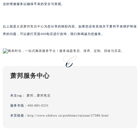
就可以轻松解决问题。当然，在遇到较为严重的划痕或其他复杂问题时，还是建议寻求专
内蒙古自治区呼和浩特市玉泉区大学西街70号华润万象城写字楼（鄂尔多斯大厦）23层2326室（需提前预约）
业的维修服务以确保手表的安全与美观。
甘肃省兰州市七里河区西津西路16号兰州中心写字楼21层2102室（需提前预约）
重庆市解放碑渝中区民权路28号英利国际金融中心写字楼20层01室（需提前预约）
以上就是
太原萧邦售后中心
为您分享的精彩内容。如果您还有其他关于萧邦手表维护和保
黑龙江省大庆市萨尔图区会战大街萧邦售后服务中心（需提前预约）
养的问题，可以拨打页面400电话进行咨询，我们将竭诚为您服务。
黑龙江省鹤岗市向阳区红军路萧邦售后服务中心（需提前预约）
黑龙江省黑河市爱辉区中央街萧邦售后服务中心（需提前预约）
黑龙江省鸡西市鸡冠区红军路萧邦售后服务中心（需提前预约）
黑龙江省佳木斯市向阳区长安路萧邦售后服务中心（需提前预约）
黑龙江省牡丹江市东安区太平路萧邦售后服务中心（需提前预约）
萧邦服务中心
黑龙江省七台河市桃山区大同街萧邦售后服务中心（需提前预约）
黑龙江省齐齐哈尔市龙沙区龙华路萧邦售后服务中心（需提前预约）
本文tag：
萧邦
，
萧邦售后
黑龙江省双鸭山市尖山区新兴大街萧邦售后服务中心（需提前预约）
服务专线：
400-885-0231
黑龙江省绥化市北林区新华街与康庄路交叉口萧邦售后服务中心（需提前预约）
黑龙江省伊春市伊美区通河路萧邦售后服务中心（需提前预约）
本页链接：
http://www.cdzbwx.cn/problems/taiyuan/27388.html
吉林省白城市洮北区明仁南街萧邦售后服务中心（需提前预约）
吉林省白山市浑江区浑江大街萧邦售后服务中心（需提前预约）