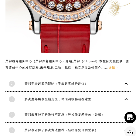
内蒙古自治区乌兰察布市集宁区恩和大街萧邦售后服务中心（需提前预约）
内蒙古自治区锡林郭勒盟市锡林浩特市光明街与额尔敦路交叉口萧邦售后服务中心（需提前预约）
内蒙古自治区兴安盟市乌兰浩特市兴安大街萧邦售后服务中心（需提前预约）
山西省大同市平城区迎宾街萧邦售后服务中心（需提前预约）
山西省晋城市城区黄华街萧邦售后服务中心（需提前预约）
山西省晋中市榆次区顺城街萧邦售后服务中心（需提前预约）
山西省临汾市尧都区解放路萧邦售后服务中心（需提前预约）
山西省吕梁市离石区永宁中路与建设街交叉口萧邦售后服务中心（需提前预约）
萧邦维修服务中心（萧邦保养服务中心）介绍,萧邦（Chopard）本栏目为您提供：萧
邦维修中心的发展历程,未来规划,工坊、战略、独立意义及价值介......
详情 >
山西省朔州市朔城区怡西路与鄯阳西街交汇处萧邦售后服务中心（需提前预约）
山西省忻州市忻府区和平东街与七一南路交叉口萧邦售后服务中心（需提前预约）
2
萧邦手表起雾的影响（手表起雾维护建议）
山西省阳泉市郊区平阳东街与新城大道交叉口萧邦售后服务中心（需提前预约）
山西省运城市盐湖区河东街萧邦售后服务中心（需提前预约）
3
解决萧邦腕表星期走慢，精准调校秘籍在这里
山西省长治市潞州区英雄中路萧邦售后服务中心（需提前预约）
山西省太原市迎泽区迎泽街道解放路15号亨得利名表维修授权店3楼萧邦售后服务中心（需提前预约）

4
萧邦表耳掉了解决技巧汇总（轻松修复爱表的小妙招）
天津市和平区赤峰道136号天津国际金融中心26层2603室萧邦售后服务中心（需提前预约）

安徽省安庆市迎江区人民路萧邦售后服务中心（需提前预约）
5
萧邦表针掉了解决方法推荐（轻松修复你的爱表）