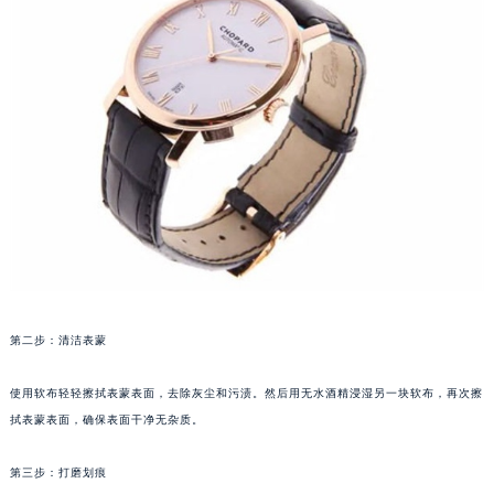
厦门市思明区湖滨东路95号华润大厦写字楼B座11层1104室（需提前预约）
福州市鼓楼区五四路128-1号恒力城写字楼15层03室（需提前预约）
成都市锦江区人民东路6号SAC东原中心写字楼24层2406B室（需提前预约）
重庆市江北区观音桥步行街2号融恒时代广场写字楼9层902室（需提前预约）
长沙市芙蓉区定王台街道建湘路393号世茂环球金融中心写字楼（芙蓉广场）10层13室（需提前预约）
郑州市二七区铭功路10号华润大厦写字楼29层2905室（需提前预约）
太原市迎泽区解放路15号亨得利名表服务中心（品牌授权店）3层整层（需提前预约）
沈阳市沈河区中街路137号亨得利名表服务中心（品牌授权店）1层整层（需提前预约）
沈阳市沈河区中街路83号亨得利名表服务中心（品牌授权店）1层整层（需提前预约）
乌鲁木齐市天山区红山路26号时代广场（CCMALL）C座17层17-B（需提前预约）
温州市鹿城区锦绣路1067号置信广场10层1015室（需提前预约）
第二步：清洁表蒙
哈尔滨市道里区友谊西路600号富力中心T2座写字楼29层03室（需提前预约）
大连市中山区人民路15号国际金融大厦7层G室（需提前预约）
使用软布轻轻擦拭表蒙表面，去除灰尘和污渍。然后用无水酒精浸湿另一块软布，再次擦
佛山市禅城区季华五路57号万科金融中心C座12层1205室（需提前预约）
拭表蒙表面，确保表面干净无杂质。
东莞市东城街道鸿福东路1号民盈国贸中心T1写字楼9层907室（需提前预约）
无锡市梁溪区人民中路139号恒隆广场写字楼1座11层1104室（需提前预约）
第三步：打磨划痕