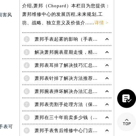
介绍,萧邦（Chopard）本栏目为您提供：
萧邦维修中心的发展历程,未来规划,工
损害风
坊、战略、独立意义及价值介......
详情 >
2
萧邦手表起雾的影响（手表起雾维护建议）
3
解决萧邦腕表星期走慢，精准调校秘籍在这里
4
萧邦表耳掉了解决技巧汇总（轻松修复爱表的小妙招）
提前预约）
5
萧邦表针掉了解决方法推荐（轻松修复你的爱表）
6
萧邦腕表摔坏解决办法汇总（专业修复与日常保养技巧）

7
萧邦表壳割手处理方法（保养与修复技巧指南）
8
萧邦在三十年前卖多少钱（名表价格变迁的历史洞察）

手表可
9
萧邦手表售后维修中心门店地址