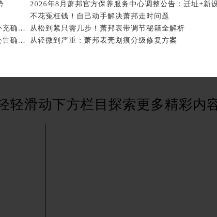
特大街萧邦售后服务中心（需提前预约）
势
2026年8月萧邦官方保养服务中心调整公告：迁址+新
不花冤枉钱！自己动手解决萧邦走时问题
街萧邦售后服务中心（需提前预约）
2026年7月萧邦官方保养服务中心维修点搬迁及增设补充确认正式发布
从松到紧只需几步！萧邦表带调节秘籍全解析
3号王府井百货名表维修萧邦售后服务中心（需提前预约）
2026年7月萧邦官方维修保养综合服务中心调整补充公告确认终稿发布
从轻微到严重：萧邦表壳划痕分级修复方案
邦售后服务中心（需提前预约）
霍洛街萧邦售后服务中心（需提前预约）
央街萧邦售后服务中心（需提前预约）
街萧邦售后服务中心（需提前预约）
路萧邦售后服务中心（需提前预约）
轻轻滑动下方栏目探索更多精彩内
大街萧邦售后服务中心（需提前预约）
市光明街与额尔敦路交叉口萧邦售后服务中心（需提前预约）
安大街萧邦售后服务中心（需提前预约）
服务中心（需提前预约）
务中心（需提前预约）
服务中心（需提前预约）
服务中心（需提前预约）
街交叉口萧邦售后服务中心（需提前预约）