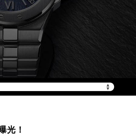
加拨“+86”）
▲
▼
曝光！