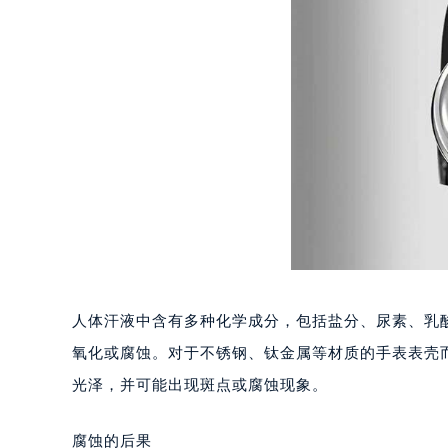
沈阳市沈河区中街路83号亨得利名
乌鲁木齐市天山区红山路26号时代广场
温州市鹿城区锦绣路1067号置信广场
哈尔滨市道里区友谊西路600号富力中
大连市中山区人民路15号国际金融大
佛山市禅城区季华五路57号万科金融中
东莞市东城街道鸿福东路1号民盈国贸
无锡市梁溪区人民中路139号恒隆广场
南通市崇川区工农路57号圆融广场写字
苏州市苏州工业园区星港街199号苏州
武汉市江汉区解放大道686号世界贸易
南宁市青秀区金湖路59号地王大厦12
人体汗液中含有多种化学成分，包括盐分、尿素、乳
合肥市蜀山区潜山路111号万象城华润
氧化或腐蚀。对于不锈钢、钛金属等材质的手表表壳
泉州市丰泽区宝洲路729号浦西万达中
光泽，并可能出现斑点或腐蚀现象。
青岛市南区山东路6号华润大厦B座2
烟台市芝罘区胜利路139号万达金融中
腐蚀的后果