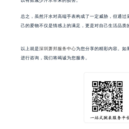
以有效减少汗水带来的损害。
黑龙江省牡丹江市东安区太平路萧邦
黑龙江省七台河市桃山区大同街萧邦
总之，虽然汗水对高端手表构成了一定威胁，但通过
黑龙江省齐齐哈尔市龙沙区龙华路萧
己的爱物不仅是情感上的满足，更是对自己生活品质
黑龙江省双鸭山市尖山区新兴大街萧
黑龙江省绥化市北林区新华街与康庄
黑龙江省伊春市伊美区通河路萧邦售
以上就是
深圳萧邦服务中心
为您分享的精彩内容。如果您
吉林省白城市洮北区明仁南街萧邦售
进行咨询，我们将竭诚为您服务。
吉林省白山市浑江区浑江大街萧邦售
吉林省吉林市船营区河南街萧邦售后
吉林省辽源市龙山区人民大街萧邦售
吉林省梅河口市新华街道梅河大街萧
吉林省四平市铁东区紫气大路与南九
吉林省松原市宁江区五环大街萧邦售
吉林省通化市东昌区环通乡江南大街
吉林省延边市延吉市解放路萧邦售后
辽宁省鞍山市铁东区站前街萧邦售后