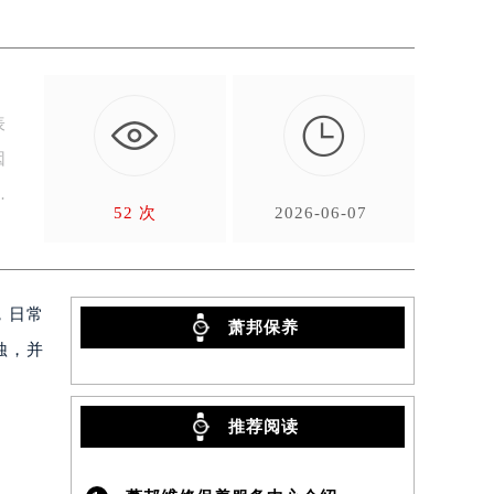

表
因
导
52 次
2026-06-07
，日常
萧邦保养
蚀，并
）
推荐阅读