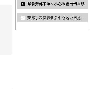
4
戴着萧邦下海？小心表盘悄悄生锈
5
萧邦手表保养售后中心地址网点查询
提前预约）