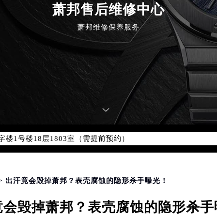
5-0231，服务覆盖中国大陆、香港、澳门、台湾全部区域（非大陆需
萧邦售后维修中心
点地址：
萧邦维修保养服务
国际中心写字楼D座11层1102室（北京总部）（需提前预约）
字楼W3座6层602室（需提前预约）
融中心写字楼26层2603室（需提前预约）
2座37层3705室（需提前预约）
际广场写字楼8层806室（需提前预约）
南京中心写字楼22层C1-1室（需提前预约）
中心写字楼5号楼10层1008室（需提前预约）
FC国际金融中心写字楼35层3508室（需提前预约）
楼1号楼18层1803室（需提前预约）
字楼1号楼16层1604室（需提前预约）
务中心东塔写字楼（华润万象城）17层1706室（需提前预约）
场办公楼20层2009室（需提前预约）
> 出汗竟会毁掉萧邦？表壳腐蚀的隐形杀手曝光！
写字楼A座5层503-5室（需提前预约）
竟会毁掉萧邦？表壳腐蚀的隐形杀手
广场写字楼4号楼22层2209室（需提前预约）