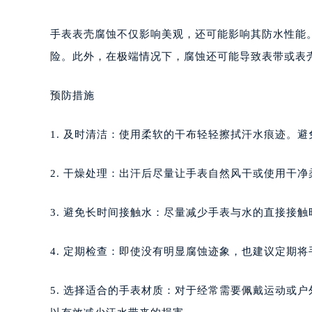
长春市朝阳区西安大路727号中银大厦
贵阳市南明区都司高架桥路33号亨特
手表表壳腐蚀不仅影响美观，还可能影响其防水性能
昆明市盘龙区北京路928号同德昆明
险。此外，在极端情况下，腐蚀还可能导致表带或表
石家庄市长安区中山东路39号勒泰中
西安市碑林区南关正街88号华侨城长
预防措施
海口市龙华区金贸东路5号海口华润大厦
唐山市路南区新华东道100号万达广场
1. 及时清洁：使用柔软的干布轻轻擦拭汗水痕迹。
台州市椒江区东海大道1800号腾达中
内蒙古自治区呼和浩特市玉泉区大学西
2. 干燥处理：出汗后尽量让手表自然风干或使用干
甘肃省兰州市七里河区西津西路16号兰
重庆市解放碑渝中区民权路28号英利
3. 避免长时间接触水：尽量减少手表与水的直接接触
黑龙江省大庆市萨尔图区会战大街萧
黑龙江省鹤岗市向阳区红军路萧邦售
4. 定期检查：即使没有明显腐蚀迹象，也建议定期
黑龙江省黑河市爱辉区中央街萧邦售
黑龙江省鸡西市鸡冠区红军路萧邦售
5. 选择适合的手表材质：对于经常需要佩戴运动或
黑龙江省佳木斯市向阳区长安路萧邦