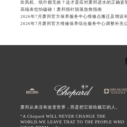
内蒙古自治区阿拉善盟市左旗土尔扈
吹风机、纸巾都无效？这才是应对萧邦进水的正确姿
高端表也怕磕碰！萧邦指针脱落急救指南
内蒙古自治区巴彦淖尔市临河区新华
内蒙古自治区包头市青山区幸福路甲
内蒙古自治区赤峰市红山区哈达街萧
内蒙古自治区鄂尔多斯市东胜区伊金
内蒙古自治区呼伦贝尔市海拉尔区中
内蒙古自治区通辽市科尔沁区明仁大
内蒙古自治区乌海市海勃湾区人民南
内蒙古自治区乌兰察布市集宁区恩和
内蒙古自治区锡林郭勒盟市锡林浩特
内蒙古自治区兴安盟市乌兰浩特市兴
山西省大同市平城区迎宾街萧邦售后
山西省晋城市城区黄华街萧邦售后服
山西省晋中市榆次区顺城街萧邦售后
萧邦从来没有改变世界，而是把它留给戴它的人。
山西省临汾市尧都区解放路萧邦售后
“A Chopard WILL NEVER CHANGE THE
山西省吕梁市离石区永宁中路与建设
WORLD.WE LEAVE THAT TO THE PEOPLE WHO