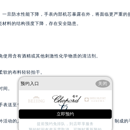
A座(旺进大厦)18层09室（需提前预约）
国际金融中心14楼14D（需提前预约）
。一旦防水性能下降，手表内部机芯暴露在外，将面临更严重的
广场写字楼10层06室（需提前预约）
壳材料的结构强度下降，存在安全隐患。
心写字楼B座13层07室（需提前预约）
安国际中心E座6楼10室（需提前预约）
B座17层1707室（需提前预约）
写字楼A座10层1002室（需提前预约）
避免使用含有酒精或其他刺激性化学物质的清洁剂。
心东1幢20楼2002室（需提前预约）
街70号华润万象城写字楼（鄂尔多斯大厦）23层2326室（需
净柔软的布料轻轻拍干。
州中心写字楼21层2102室（需提前预约）
国际金融中心写字楼20层01室（需提前预约）
预约入口
关闭
时间。
邦售后服务中心（需提前预约）
后服务中心（需提前预约）
将手表送至专业维修点进行检查和保养。
后服务中心（需提前预约）
立即预约
后服务中心（需提前预约）
户外活动的人来说，选择抗腐蚀性更强的材料（如钛金属）制成的
售后服务中心（需提前预约）
提前预约免排队，到店即享服务
预约时间有变无需取消，可随时重新预约