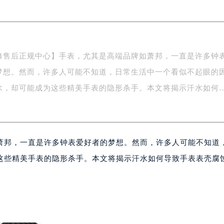
际中心写字楼8层805室（需提前预约）
易中心写字楼A座13层1304室（需提前预约）
绿地双子塔（中央广场）A1座办公楼14层07室（需提前预约）
心写字楼（万象城）15层1508室（需提前预约）
修售后正规中心】手表，尤其是高端品牌如萧邦，一直是许多钟
际中心写字楼A塔7层704室（需提前预约）
梦想。然而，许多人可能不知道，日常生活中一个看似不起眼的
世界贸易中心大厦南塔写字楼15层07室（需提前预约）
厦写字楼17层1701室（需提前预约）
水，却可能成为这些精美手表的隐形杀手。本文将揭示汗水如何
厦写字楼1座30层05室（需提前预约）
字楼B座11层1104室（需提前预约）
写字楼15层03室（需提前预约）
萧邦，一直是许多钟表爱好者的梦想。然而，许多人可能不知道
心写字楼24层2406B室（需提前预约）
代广场写字楼9层902室（需提前预约）
这些精美手表的隐形杀手。本文将揭示汗水如何导致手表表壳腐
号世茂环球金融中心写字楼（芙蓉广场）10层13室（需提前预约
楼29层2905室（需提前预约）
表服务中心（品牌授权店）3层整层（需提前预约）
表服务中心（品牌授权店）1层整层（需提前预约）