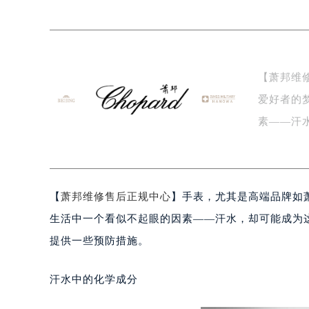
绍兴市越城区胜利东路379号世茂天
嘉兴市南湖区广益路705号嘉兴世界贸
南昌市红谷滩新区红谷中大道998号
济南市历下区经十路11111号华润中
【萧邦维
广州市天河区天河路230号万菱汇国
爱好者的
广州市越秀区环市东路371-375号
深圳市罗湖区深南东路5001号华润大
素——汗
惠州市惠城区江北文昌一路7号华贸大
致…
厦门市思明区湖滨东路95号华润大厦写
福州市鼓楼区五四路128-1号恒力城
【
萧邦维修售后正规中心
】手表，尤其是高端品牌如
成都市锦江区人民东路6号SAC东原中
重庆市江北区观音桥步行街2号融恒时
生活中一个看似不起眼的因素——汗水，却可能成为
长沙市芙蓉区定王台街道建湘路393
提供一些预防措施。
郑州市二七区铭功路10号华润大厦写字
太原市迎泽区解放路15号亨得利名
汗水中的化学成分
沈阳市沈河区中街路137号亨得利名