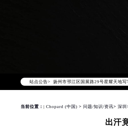
萧邦官方全国统一服务热线400-88
2026年8月萧邦售后服务中心最新网
北京市朝阳区建国门外大街甲6号华熙
北京市东城区东长安街1号东方广场写
天津市和平区赤峰道136号天津国际金
上海市徐汇区虹桥路3号港汇中心写字楼
上海市黄浦区南京东路299号宏伊国
南京市秦淮区中山南路1号（新街口）
常州市新北区龙锦路1590号现代传媒
徐州市鼓楼区淮海东路29号苏宁广场I
站点公告>
扬州市邗江区国展路29号星耀天地写字
盐城市盐都区世纪大道5号盐城金融城写
泰州市海陵区永定东路399号置地商
宁波市江北区大闸南路500号来福士广
当前位置：
| Chopard (中国)
>
问题/知识/资讯
>
深圳
杭州市上城区钱江路1366号华润大厦
出汗
金华市金东区东市南街777号金华万达