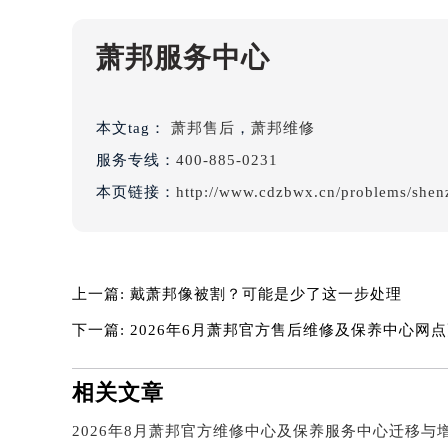
辽宁省本溪市平山区胜利路萧邦售后
辽宁省朝阳市双塔区新华路萧邦售后
萧邦服务中心
辽宁省丹东市振兴区七经街萧邦售后
辽宁省抚顺市新抚区东一路萧邦售后
辽宁省阜新市海州区解放大街萧邦售
本文tag：
萧邦售后
，
萧邦维修
辽宁省葫芦岛市连山区中央路萧邦售
服务专线：
400-885-0231
辽宁省锦州市古塔区中央大街萧邦售
本页链接：
http://www.cdzbwx.cn/problems/shen
辽宁省辽阳市白塔区新运大街萧邦售
辽宁省盘锦市兴隆台区石油大街萧邦
辽宁省铁岭市银州区南马路萧邦售后
辽宁省营口市站前区市府路与渤海大
上一篇:
戴萧邦像被割？可能是少了这一步处理
辽宁省沈阳市沈河区中街路137号亨
下一篇:
2026年6月萧邦官方售后维修及保养中心网
辽宁省沈阳市沈河区中街路83号亨
北京市朝阳区建国门外大街甲6号华熙
相关文章
北京市东城区东长安街1号王府井东方
河北省保定市竞秀区朝阳北大街北国