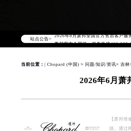
2026年8月萧邦中国区售后服务网络
2026年8月萧邦全国官方售后客户服务热线
站点公告>
萧邦官方全国统一服务热线400-88
2026年8月萧邦售后服务中心最新网
北京市朝阳区建国门外大街甲6号华熙
当前位置：
| Chopard (中国)
>
问题/知识/资讯
>
吉林
北京市东城区东长安街1号东方广场写
天津市和平区赤峰道136号天津国际金
2026年6
上海市徐汇区虹桥路3号港汇中心写字楼
上海市黄浦区南京东路299号宏伊国
南京市秦淮区中山南路1号（新街口）
常州市新北区龙锦路1590号现代传媒
徐州市鼓楼区淮海东路29号苏宁广场I
【萧邦维
扬州市邗江区国展路29号星耀天地写字
级。通过