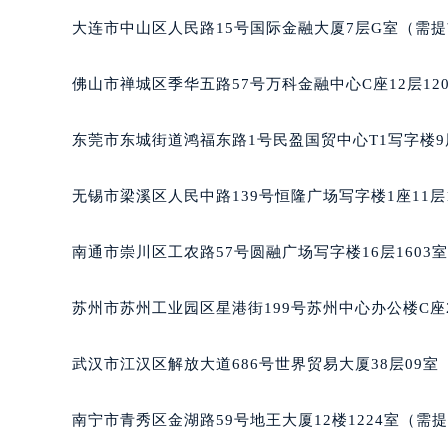
辽宁省沈阳市沈河区中街路137号亨
大连市中山区人民路15号国际金融大厦7层G室（需
辽宁省沈阳市沈河区中街路83号亨
北京市朝阳区建国门外大街甲6号华熙
佛山市禅城区季华五路57号万科金融中心C座12层12
北京市东城区东长安街1号王府井东方
河北省保定市竞秀区朝阳北大街北国
东莞市东城街道鸿福东路1号民盈国贸中心T1写字楼9
内蒙古自治区阿拉善盟市左旗土尔扈
内蒙古自治区巴彦淖尔市临河区新华
无锡市梁溪区人民中路139号恒隆广场写字楼1座11层
内蒙古自治区包头市青山区幸福路甲
内蒙古自治区赤峰市红山区哈达街萧
南通市崇川区工农路57号圆融广场写字楼16层1603
内蒙古自治区鄂尔多斯市东胜区伊金
内蒙古自治区呼伦贝尔市海拉尔区中
苏州市苏州工业园区星港街199号苏州中心办公楼C座
内蒙古自治区通辽市科尔沁区明仁大
内蒙古自治区乌海市海勃湾区人民南
武汉市江汉区解放大道686号世界贸易大厦38层09
内蒙古自治区乌兰察布市集宁区恩和
内蒙古自治区锡林郭勒盟市锡林浩特
南宁市青秀区金湖路59号地王大厦12楼1224室（需
内蒙古自治区兴安盟市乌兰浩特市兴