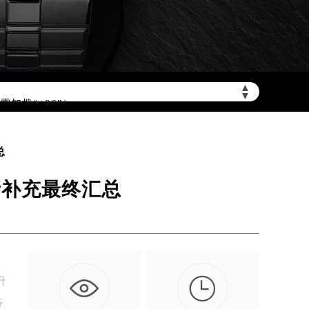
▲
▼
加拨“+86”）
总
新补充最终汇总

升
务