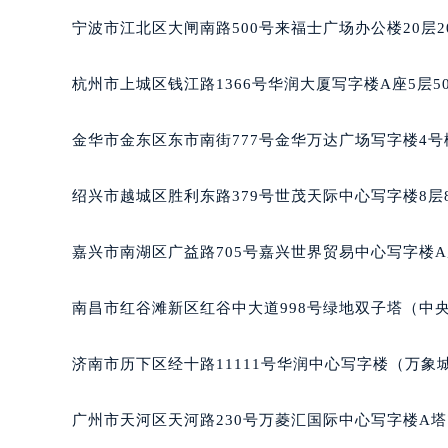
南宁市青秀区金湖路59号地王大厦12
宁波市江北区大闸南路500号来福士广场办公楼20层2
合肥市蜀山区潜山路111号万象城华润
泉州市丰泽区宝洲路729号浦西万达中
杭州市上城区钱江路1366号华润大厦写字楼A座5层5
青岛市南区山东路6号华润大厦B座2
烟台市芝罘区胜利路139号万达金融中
金华市金东区东市南街777号金华万达广场写字楼4号楼
长春市朝阳区西安大路727号中银大厦
贵阳市南明区都司高架桥路33号亨特
绍兴市越城区胜利东路379号世茂天际中心写字楼8层
昆明市盘龙区北京路928号同德昆明
石家庄市长安区中山东路39号勒泰中
嘉兴市南湖区广益路705号嘉兴世界贸易中心写字楼A座
西安市碑林区南关正街88号华侨城长
海口市龙华区金贸东路5号海口华润大厦
南昌市红谷滩新区红谷中大道998号绿地双子塔（中央
唐山市路南区新华东道100号万达广场
台州市椒江区东海大道1800号腾达中
济南市历下区经十路11111号华润中心写字楼（万象城
内蒙古自治区呼和浩特市玉泉区大学西
甘肃省兰州市七里河区西津西路16号兰
广州市天河区天河路230号万菱汇国际中心写字楼A塔
重庆市解放碑渝中区民权路28号英利