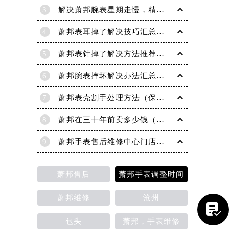
3
解决萧邦腕表星期走慢，精准调校秘籍在这里
4
萧邦表耳掉了解决技巧汇总（轻松修复爱表的小妙招）
5
萧邦表针掉了解决方法推荐（轻松修复你的爱表）
6
萧邦腕表摔坏解决办法汇总（专业修复与日常保养技巧）
7
萧邦表壳割手处理方法（保养与修复技巧指南）
8
萧邦在三十年前卖多少钱（名表价格变迁的历史洞察）
9
萧邦手表售后维修中心门店地址
萧邦售后
萧邦手表调整时间
提前预约）
萧邦维修
沧州

包头
萧邦，手表维修