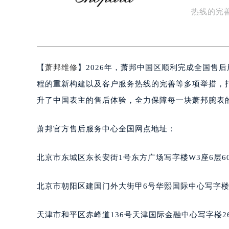
知识/资讯
盐城市盐都区世纪大道5号盐城金融城写
热线的完
泰州市海陵区永定东路399号置地商
方…
宁波市江北区大闸南路500号来福士广
杭州市上城区钱江路1366号华润大厦
金华市金东区东市南街777号金华万达
【
萧邦维修
】2026年，萧邦中国区顺利完成全国售
绍兴市越城区胜利东路379号世茂天
程的重新构建以及客户服务热线的完善等多项举措，
嘉兴市南湖区广益路705号嘉兴世界贸
升了中国表主的售后体验，全力保障每一块萧邦腕表
南昌市红谷滩新区红谷中大道998号
济南市历下区经十路11111号华润中
萧邦官方售后服务中心全国网点地址：
广州市天河区天河路230号万菱汇国
广州市越秀区环市东路371-375号
北京市东城区东长安街1号东方广场写字楼W3座6层6
深圳市罗湖区深南东路5001号华润大
惠州市惠城区江北文昌一路7号华贸大
北京市朝阳区建国门外大街甲6号华熙国际中心写字楼D
厦门市思明区湖滨东路95号华润大厦写
福州市鼓楼区五四路128-1号恒力城
天津市和平区赤峰道136号天津国际金融中心写字楼26
成都市锦江区人民东路6号SAC东原中