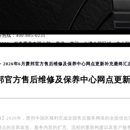
优化升级公告
：400-885-0231
5-0231，服务覆盖中国大陆、香港、澳门、台湾全部区域（非大陆需
点地址：
国际中心写字楼D座11层1102室（北京总部）（需提前预约）
> 2026年6月萧邦官方售后维修及保养中心网点更新补充最终汇
字楼W3座6层602室（需提前预约）
融中心写字楼26层2603室（需提前预约）
月萧邦官方售后维修及保养中心网点更
2座37层3705室（需提前预约）
际广场写字楼8层806室（需提前预约）
南京中心写字楼22层C1-1室（需提前预约）
中心写字楼5号楼10层1008室（需提前预约）
FC国际金融中心写字楼35层3508室（需提前预约）
修】2026年，萧邦中国区顺利完成全国售后服务网络的全面优化
楼1号楼18层1803室（需提前预约）
网点的全新改造、服务内容的扩充、流程的重新构建以及客户服