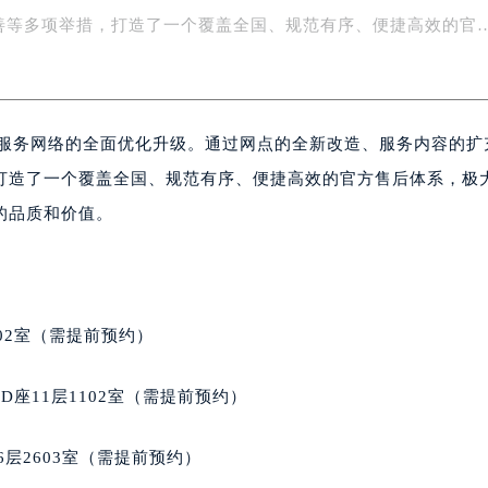
中心介绍
字楼1号楼16层1604室（需提前预约）
善等多项举措，打造了一个覆盖全国、规范有序、便捷高效的官
务中心东塔写字楼（华润万象城）17层1706室（需提前预约）
场办公楼20层2009室（需提前预约）
写字楼A座5层503-5室（需提前预约）
广场写字楼4号楼22层2209室（需提前预约）
后服务网络的全面优化升级。通过网点的全新改造、服务内容的扩
际中心写字楼8层805室（需提前预约）
打造了一个覆盖全国、规范有序、便捷高效的官方售后体系，极
易中心写字楼A座13层1304室（需提前预约）
的品质和价值。
绿地双子塔（中央广场）A1座办公楼14层07室（需提前预约）
心写字楼（万象城）15层1508室（需提前预约）
际中心写字楼A塔7层704室（需提前预约）
世界贸易中心大厦南塔写字楼15层07室（需提前预约）
02室（需提前预约）
厦写字楼17层1701室（需提前预约）
厦写字楼1座30层05室（需提前预约）
座11层1102室（需提前预约）
字楼B座11层1104室（需提前预约）
写字楼15层03室（需提前预约）
层2603室（需提前预约）
心写字楼24层2406B室（需提前预约）