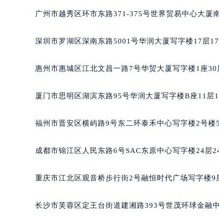
黑龙江省大庆市萨尔图区会战大街萧
广州市越秀区环市东路371-375号世界贸易中心大厦
黑龙江省鹤岗市向阳区红军路萧邦售
黑龙江省黑河市爱辉区中央街萧邦售
深圳市罗湖区深南东路5001号华润大厦写字楼17层1
黑龙江省鸡西市鸡冠区红军路萧邦售
黑龙江省佳木斯市向阳区长安路萧邦
惠州市惠城区江北文昌一路7号华贸大厦写字楼1座30
黑龙江省牡丹江市东安区太平路萧邦
黑龙江省七台河市桃山区大同街萧邦
厦门市思明区湖滨东路95号华润大厦写字楼B座11层1
黑龙江省齐齐哈尔市龙沙区龙华路萧
黑龙江省双鸭山市尖山区新兴大街萧
福州市晋安区横屿路9号东二环泰禾中心写字楼2号楼5
黑龙江省绥化市北林区新华街与康庄
黑龙江省伊春市伊美区通河路萧邦售
成都市锦江区人民东路6号SAC东原中心写字楼24层2
吉林省白城市洮北区明仁南街萧邦售
吉林省白山市浑江区浑江大街萧邦售
重庆市江北区观音桥步行街2号融恒时代广场写字楼9层
吉林省吉林市船营区河南街萧邦售后
吉林省辽源市龙山区人民大街萧邦售
长沙市芙蓉区定王台街道建湘路393号世茂环球金融中
吉林省梅河口市新华街道梅河大街萧