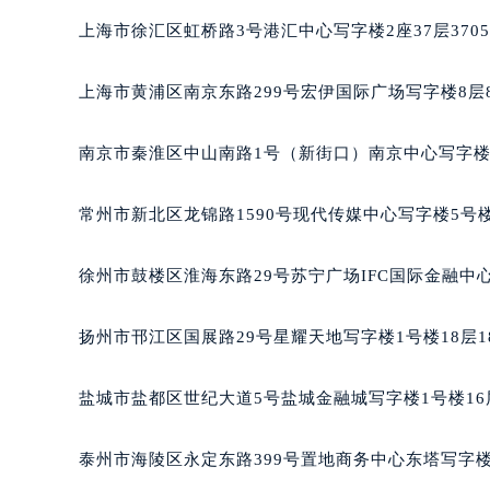
重庆市江北区观音桥步行街2号融恒时
上海市徐汇区虹桥路3号港汇中心写字楼2座37层370
长沙市芙蓉区定王台街道建湘路393
郑州市二七区铭功路10号华润大厦写字
上海市黄浦区南京东路299号宏伊国际广场写字楼8层
太原市迎泽区解放路15号亨得利名
沈阳市沈河区中街路137号亨得利名
南京市秦淮区中山南路1号（新街口）南京中心写字楼2
沈阳市沈河区中街路83号亨得利名
乌鲁木齐市天山区红山路26号时代广场
常州市新北区龙锦路1590号现代传媒中心写字楼5号楼
温州市鹿城区锦绣路1067号置信广场
哈尔滨市道里区友谊西路600号富力中
徐州市鼓楼区淮海东路29号苏宁广场IFC国际金融中心
大连市中山区人民路15号国际金融大
佛山市禅城区季华五路57号万科金融中
扬州市邗江区国展路29号星耀天地写字楼1号楼18层1
东莞市东城街道鸿福东路1号民盈国贸
无锡市梁溪区人民中路139号恒隆广场
盐城市盐都区世纪大道5号盐城金融城写字楼1号楼16
南通市崇川区工农路57号圆融广场写字
苏州市苏州工业园区星港街199号苏州
泰州市海陵区永定东路399号置地商务中心东塔写字楼
武汉市江汉区解放大道686号世界贸易