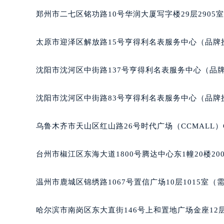
吉林省四平市铁东区紫气大路与南九
郑州市二七区铭功路10号华润大厦写字楼29层2905
吉林省松原市宁江区五环大街萧邦售
吉林省通化市东昌区环通乡江南大街
太原市迎泽区解放路15号亨得利名表服务中心（品牌
吉林省延边市延吉市解放路萧邦售后
辽宁省鞍山市铁东区站前街萧邦售后
沈阳市沈河区中街路137号亨得利名表服务中心（品
辽宁省本溪市平山区胜利路萧邦售后
辽宁省朝阳市双塔区新华路萧邦售后
沈阳市沈河区中街路83号亨得利名表服务中心（品牌
辽宁省丹东市振兴区七经街萧邦售后
辽宁省抚顺市新抚区东一路萧邦售后
乌鲁木齐市天山区红山路26号时代广场（CCMALL）C
辽宁省阜新市海州区解放大街萧邦售
辽宁省葫芦岛市连山区中央路萧邦售
台州市椒江区东海大道1800号腾达中心东1幢20楼20
辽宁省锦州市古塔区中央大街萧邦售
辽宁省辽阳市白塔区新运大街萧邦售
温州市鹿城区锦绣路1067号置信广场10层1015室（
辽宁省盘锦市兴隆台区石油大街萧邦
辽宁省铁岭市银州区南马路萧邦售后
哈尔滨市南岗区东大直街146号上和置地广场金座12层
辽宁省营口市站前区市府路与渤海大