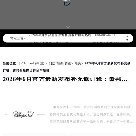
2026年8月萧邦中国区售后服务网络优化升级公告
2026年8月萧邦全国官方售后客户服务热线：400-885-0231
▲
站点公告>
▼
萧邦官方全国统一服务热线400-885-0231，服务覆盖中国大陆、香港、澳门、台湾全部区域（非大陆需加拨“+86”）
2026年8月萧邦售后服务中心最新网点地址：
北京市朝阳区建国门外大街甲6号华熙国际中心写字楼D座11层1102室（北京总部）（需提前预约）
当前位置：
| Chopard (中国)
>
问题/知识/资讯
>
汕头
> 2026年6月官方最新发布补充修
北京市东城区东长安街1号东方广场写字楼W3座6层602室（需提前预约）
订辑：萧邦售后网点迁址与新设
2026年6月官方最新发布补充修订辑：萧邦售后网点迁址与新设
天津市和平区赤峰道136号天津国际金融中心写字楼26层2603室（需提前预约）
上海市徐汇区虹桥路3号港汇中心写字楼2座37层3705室（需提前预约）
上海市黄浦区南京东路299号宏伊国际广场写字楼8层806室（需提前预约）
南京市秦淮区中山南路1号（新街口）南京中心写字楼22层C1-1室（需提前预约）
【萧邦保养】2026年，萧邦中国区顺利完成全国售后服
常州市新北区龙锦路1590号现代传媒中心写字楼5号楼10层1008室（需提前预约）
务网络的全面优化升级工作。通过网点改造、服务拓展、
徐州市鼓楼区淮海东路29号苏宁广场IFC国际金融中心写字楼35层3508室（需提前预约）
流程革新以及热线整合等一系列举措，构建起了一个覆盖
扬州市邗江区国展路29号星耀天地写字楼1号楼18层1803室（需提前预约）
全国、规范有序、便捷高效的官方售后体系，全方位提