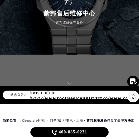
知识/资讯
萧邦售后维修中心
萧邦维修保养服务

Warning
: Invalid argument supplied for
foreach() in
▲

站点公告>
▼
/www/wwwroot/seo/countryt/two/www.cdzbw
content/themes/Chopard/header.php
on
line
180
当前位置：
| Chopard (中国)
>
问题/知识/资讯
>
上海
> 萧邦腕表发条拧反了处理方法汇
总

400-885-0231
萧邦腕表发条拧反了处理方法汇总