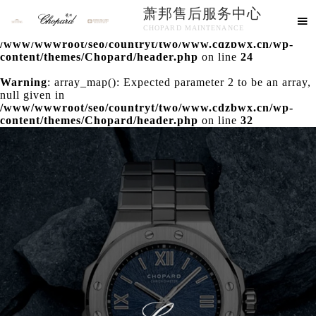
萧邦售后服务中心
Warning
: extract() expects parameter 1 to be array, null

CHOPARD MAINTENANCE
given in
/www/wwwroot/seo/countryt/two/www.cdzbwx.cn/wp-
欢迎使用萧邦维修售后服务中心！
content/themes/Chopard/header.php
on line
24
Warning
: array_map(): Expected parameter 2 to be an array,
null given in
/www/wwwroot/seo/countryt/two/www.cdzbwx.cn/wp-
content/themes/Chopard/header.php
on line
32