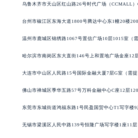
辽宁省辽阳市白塔区新运大街萧邦售
乌鲁木齐市天山区红山路26号时代广场（CCMALL）C
辽宁省盘锦市兴隆台区石油大街萧邦
辽宁省铁岭市银州区南马路萧邦售后
台州市椒江区东海大道1800号腾达中心东1幢20楼20
辽宁省营口市站前区市府路与渤海大
辽宁省沈阳市沈河区中街路137号亨
温州市鹿城区锦绣路1067号置信广场10层1015室（
辽宁省沈阳市沈河区中街路83号亨
北京市朝阳区建国门外大街甲6号华熙
哈尔滨市南岗区东大直街146号上和置地广场金座12层
北京市东城区东长安街1号王府井东方
河北省保定市竞秀区朝阳北大街北国
大连市中山区人民路15号国际金融大厦7层G室（需
内蒙古自治区阿拉善盟市左旗土尔扈
内蒙古自治区巴彦淖尔市临河区新华
佛山市禅城区季华五路57号万科金融中心C座12层12
内蒙古自治区包头市青山区幸福路甲
内蒙古自治区赤峰市红山区哈达街萧
东莞市东城街道鸿福东路1号民盈国贸中心T1写字楼9
内蒙古自治区鄂尔多斯市东胜区伊金
内蒙古自治区呼伦贝尔市海拉尔区中
无锡市梁溪区人民中路139号恒隆广场写字楼1座11层
内蒙古自治区通辽市科尔沁区明仁大