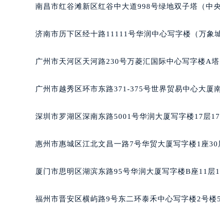
台州市椒江区东海大道1800号腾达中
南昌市红谷滩新区红谷中大道998号绿地双子塔（中央
内蒙古自治区呼和浩特市玉泉区大学西
甘肃省兰州市七里河区西津西路16号兰
济南市历下区经十路11111号华润中心写字楼（万象城
重庆市解放碑渝中区民权路28号英利
黑龙江省大庆市萨尔图区会战大街萧
广州市天河区天河路230号万菱汇国际中心写字楼A塔
黑龙江省鹤岗市向阳区红军路萧邦售
黑龙江省黑河市爱辉区中央街萧邦售
广州市越秀区环市东路371-375号世界贸易中心大厦
黑龙江省鸡西市鸡冠区红军路萧邦售
黑龙江省佳木斯市向阳区长安路萧邦
深圳市罗湖区深南东路5001号华润大厦写字楼17层1
黑龙江省牡丹江市东安区太平路萧邦
黑龙江省七台河市桃山区大同街萧邦
惠州市惠城区江北文昌一路7号华贸大厦写字楼1座30
黑龙江省齐齐哈尔市龙沙区龙华路萧
黑龙江省双鸭山市尖山区新兴大街萧
厦门市思明区湖滨东路95号华润大厦写字楼B座11层1
黑龙江省绥化市北林区新华街与康庄
黑龙江省伊春市伊美区通河路萧邦售
福州市晋安区横屿路9号东二环泰禾中心写字楼2号楼5
吉林省白城市洮北区明仁南街萧邦售