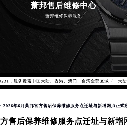
萧邦售后维修中心
萧邦维修保养服务
优化升级公告
：400-885-0231
5-0231，服务覆盖中国大陆、香港、澳门、台湾全部区域（非大陆需
点地址：
国际中心写字楼D座11层1102室（北京总部）（需提前预约）
字楼W3座6层602室（需提前预约）
融中心写字楼26层2603室（需提前预约）
> 2026年6月萧邦官方售后保养维修服务点迁址与新增网点正式
2座37层3705室（需提前预约）
邦官方售后保养维修服务点迁址与新
际广场写字楼8层806室（需提前预约）