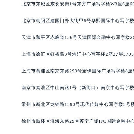
惠州市惠城区江北文昌一路7号华贸大
北京市东城区东长安街1号东方广场写字楼W3座6层6
厦门市思明区湖滨东路95号华润大厦写
福州市鼓楼区五四路128-1号恒力城
北京市朝阳区建国门外大街甲6号华熙国际中心写字楼D
成都市锦江区人民东路6号SAC东原中
重庆市江北区观音桥步行街2号融恒时
天津市和平区赤峰道136号天津国际金融中心写字楼26
长沙市芙蓉区定王台街道建湘路393
郑州市二七区铭功路10号华润大厦写字
上海市徐汇区虹桥路3号港汇中心写字楼2座37层370
太原市迎泽区解放路15号亨得利名
沈阳市沈河区中街路137号亨得利名
上海市黄浦区南京东路299号宏伊国际广场写字楼8层
沈阳市沈河区中街路83号亨得利名
乌鲁木齐市天山区红山路26号时代广场
南京市秦淮区中山南路1号（新街口）南京中心写字楼2
温州市鹿城区锦绣路1067号置信广场
哈尔滨市道里区友谊西路600号富力中
常州市新北区龙锦路1590号现代传媒中心写字楼5号楼
大连市中山区人民路15号国际金融大
佛山市禅城区季华五路57号万科金融中
徐州市鼓楼区淮海东路29号苏宁广场IFC国际金融中心
东莞市东城街道鸿福东路1号民盈国贸