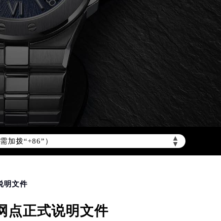
加拨“+86”）
▲
▼
说明文件
增网点正式说明文件