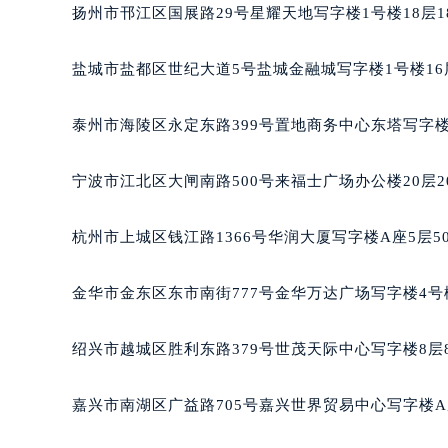
无锡市梁溪区人民中路139号恒隆广场
扬州市邗江区国展路29号星耀天地写字楼1号楼18层1
南通市崇川区工农路57号圆融广场写字
苏州市苏州工业园区星港街199号苏州
盐城市盐都区世纪大道5号盐城金融城写字楼1号楼16
武汉市江汉区解放大道686号世界贸易
南宁市青秀区金湖路59号地王大厦12
泰州市海陵区永定东路399号置地商务中心东塔写字楼
合肥市蜀山区潜山路111号万象城华润
泉州市丰泽区宝洲路729号浦西万达中
宁波市江北区大闸南路500号来福士广场办公楼20层2
青岛市南区山东路6号华润大厦B座2
烟台市芝罘区胜利路139号万达金融中
杭州市上城区钱江路1366号华润大厦写字楼A座5层5
长春市朝阳区西安大路727号中银大厦
贵阳市南明区都司高架桥路33号亨特
金华市金东区东市南街777号金华万达广场写字楼4号楼
昆明市盘龙区北京路928号同德昆明
石家庄市长安区中山东路39号勒泰中
绍兴市越城区胜利东路379号世茂天际中心写字楼8层
西安市碑林区南关正街88号华侨城长
海口市龙华区金贸东路5号海口华润大厦
嘉兴市南湖区广益路705号嘉兴世界贸易中心写字楼A座
唐山市路南区新华东道100号万达广场