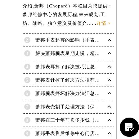
介绍,萧邦（Chopard）本栏目为您提供：
萧邦维修中心的发展历程,未来规划,工
坊、战略、独立意义及价值介......
详情 >
2
萧邦手表起雾的影响（手表起雾维护建议）
3
解决萧邦腕表星期走慢，精准调校秘籍在这里
4
萧邦表耳掉了解决技巧汇总（轻松修复爱表的小妙招）
5
萧邦表针掉了解决方法推荐（轻松修复你的爱表）
6
萧邦腕表摔坏解决办法汇总（专业修复与日常保养技巧）
7
萧邦表壳割手处理方法（保养与修复技巧指南）
8
萧邦在三十年前卖多少钱（名表价格变迁的历史洞察）

9
萧邦手表售后维修中心门店地址