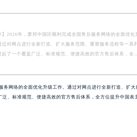
南京中心写字楼22层C1-1室（需提前预约）
中心写字楼5号楼10层1008室（需提前预约）
FC国际金融中心写字楼35层3508室（需提前预约）
楼1号楼18层1803室（需提前预约）
养】2026年，萧邦中国区顺利完成全国售后服务网络的全面优化
字楼1号楼16层1604室（需提前预约）
通过对网点进行全新打造、扩大服务范围、重塑服务流程等一系
务中心东塔写字楼（华润万象城）17层1706室（需提前预约）
场办公楼20层2009室（需提前预约）
建起了一个覆盖广泛、标准规范、便捷高效的官方售后体系，全
写字楼A座5层503-5室（需提前预约）
广场写字楼4号楼22层2209室（需提前预约）
际中心写字楼8层805室（需提前预约）
后服务网络的全面优化升级工作。通过对网点进行全新打造、扩大
易中心写字楼A座13层1304室（需提前预约）
绿地双子塔（中央广场）A1座办公楼14层07室（需提前预约）
广泛、标准规范、便捷高效的官方售后体系，全方位提升中国表
心写字楼（万象城）15层1508室（需提前预约）
际中心写字楼A塔7层704室（需提前预约）
世界贸易中心大厦南塔写字楼15层07室（需提前预约）
厦写字楼17层1701室（需提前预约）