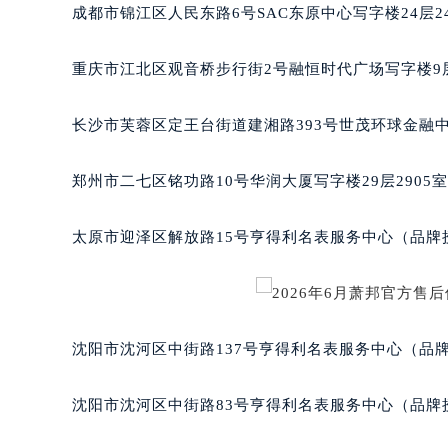
吉林省白山市浑江区浑江大街萧邦售
成都市锦江区人民东路6号SAC东原中心写字楼24层2
吉林省吉林市船营区河南街萧邦售后
吉林省辽源市龙山区人民大街萧邦售
重庆市江北区观音桥步行街2号融恒时代广场写字楼9层
吉林省梅河口市新华街道梅河大街萧
吉林省四平市铁东区紫气大路与南九
长沙市芙蓉区定王台街道建湘路393号世茂环球金融中
吉林省松原市宁江区五环大街萧邦售
吉林省通化市东昌区环通乡江南大街
郑州市二七区铭功路10号华润大厦写字楼29层2905
吉林省延边市延吉市解放路萧邦售后
辽宁省鞍山市铁东区站前街萧邦售后
太原市迎泽区解放路15号亨得利名表服务中心（品牌
辽宁省本溪市平山区胜利路萧邦售后
辽宁省朝阳市双塔区新华路萧邦售后
辽宁省丹东市振兴区七经街萧邦售后
辽宁省抚顺市新抚区东一路萧邦售后
沈阳市沈河区中街路137号亨得利名表服务中心（品
辽宁省阜新市海州区解放大街萧邦售
辽宁省葫芦岛市连山区中央路萧邦售
沈阳市沈河区中街路83号亨得利名表服务中心（品牌
辽宁省锦州市古塔区中央大街萧邦售