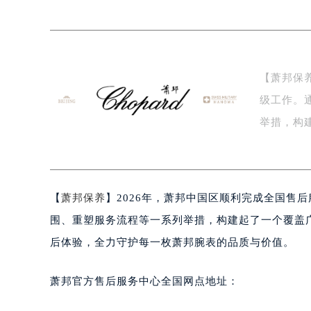
南京市秦淮区中山南路1号（新街口）
常州市新北区龙锦路1590号现代传媒
徐州市鼓楼区淮海东路29号苏宁广场I
扬州市邗江区国展路29号星耀天地写字
【萧邦保
盐城市盐都区世纪大道5号盐城金融城写
级工作。
泰州市海陵区永定东路399号置地商
宁波市江北区大闸南路500号来福士广
举措，构
杭州市上城区钱江路1366号华润大厦
方…
金华市金东区东市南街777号金华万达
绍兴市越城区胜利东路379号世茂天
【
萧邦保养
】2026年，萧邦中国区顺利完成全国售
嘉兴市南湖区广益路705号嘉兴世界贸
南昌市红谷滩新区红谷中大道998号
围、重塑服务流程等一系列举措，构建起了一个覆盖
济南市历下区经十路11111号华润中
后体验，全力守护每一枚萧邦腕表的品质与价值。
广州市天河区天河路230号万菱汇国
广州市越秀区环市东路371-375号
萧邦官方售后服务中心全国网点地址：
深圳市罗湖区深南东路5001号华润大