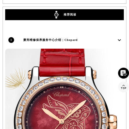
四川省遂宁市船山区香林南路萧邦售后服务中心（需提前预约）
四川省雅安市雨城区熊猫大道萧邦售后服务中心（需提前预约）
推荐阅读
四川省宜宾市翠屏区长翠路萧邦售后服务中心（需提前预约）
四川省资阳市雁江区滨江大道一段与和平南路萧邦售后服务中心（需提前预约）
四川省自贡市自流井区华商北路萧邦售后服务中心（需提前预约）
1
萧邦维修保养服务中心介绍 | Chopard
西藏自治区阿里地区噶尔县北京西路萧邦售后服务中心（需提前预约）
西藏自治区昌都市卡若区昌都西路萧邦售后服务中心（需提前预约）
西藏自治区拉萨市城关区北京中路萧邦售后服务中心（需提前预约）
西藏自治区林芝市巴宜区广东路萧邦售后服务中心（需提前预约）

西藏自治区那曲市色尼区浙江西路萧邦售后服务中心（需提前预约）

西藏自治区日喀则市桑珠孜区上海中路萧邦售后服务中心（需提前预约）
西藏自治区山南市乃东区湖北大道萧邦售后服务中心（需提前预约）
云南省保山市隆阳区正阳路萧邦售后服务中心（需提前预约）
云南省楚雄彝族自治州楚雄市鹿城南路萧邦售后服务中心（需提前预约）
云南省大理白族自治州大理市建设路萧邦售后服务中心（需提前预约）
云南省德宏傣族景颇族自治州芒市团结大街萧邦售后服务中心（需提前预约）