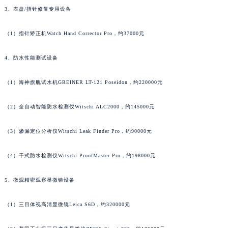
3、表盘/指针修复专用设备
安徽省马鞍山市雨山区湖南西路萧邦售后服务中心（需提前预约）
安徽省宿州市埇桥区人民中路萧邦售后服务中心（需提前预约）
（1）指针矫正机Watch Hand Corrector Pro，约37000元
安徽省铜陵市铜官区石城大道萧邦售后服务中心（需提前预约）
安徽省芜湖市镜湖区中山路步行街萧邦售后服务中心（需提前预约）
4、防水性能测试设备
安徽省宣城市宣州区叠嶂西路萧邦售后服务中心（需提前预约）
福建省龙岩市新罗区九一南路萧邦售后服务中心（需提前预约）
（1）海神旗舰试水机GREINER LT-121 Poseidon，约220000元
福建省南平市建阳区人民西路萧邦售后服务中心（需提前预约）
（2）全自动智能防水检测仪Witschi ALC2000，约145000元
福建省宁德市蕉城区天湖东路萧邦售后服务中心（需提前预约）
福建省莆田市城厢区霞林街道荔华东大道萧邦售后服务中心（需提前预约）
（3）渗漏定位分析仪Witschi Leak Finder Pro，约90000元
福建省三明市三元区东乾二路萧邦售后服务中心（需提前预约）
福建省漳州市龙文区步港路萧邦售后服务中心（需提前预约）
（4）干式防水检测仪Witschi ProofMaster Pro，约198000元
江苏省常州市新北区龙锦路1590号现代传媒中心5号楼10层1008室萧邦售后服务中心（需提前预约）
5、微观精密观察显微镜设备
江苏省淮安市清江浦区淮海北路萧邦售后服务中心（需提前预约）
江苏省连云港市海州区通灌北路萧邦售后服务中心（需提前预约）
（1）三目体视高清显微镜Leica S6D，约320000元
江苏省南京市秦淮区中山南路1号南京中心22层22-C1-C3室萧邦售后服务中心（需提前预约）
江苏省宿迁市宿城区西湖路萧邦售后服务中心（需提前预约）