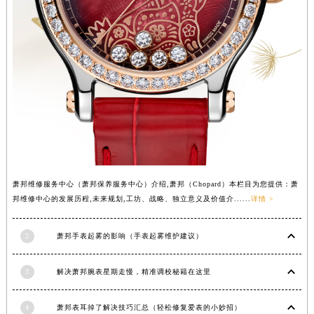
云南省迪庆藏族自治州香格里拉市长征大道萧邦售后服务中心（需提前预约）
云南省红河哈尼族彝族自治州蒙自市天马路萧邦售后服务中心（需提前预约）
云南省丽江市古城区七星街萧邦售后服务中心（需提前预约）
云南省临沧市临翔区世纪路萧邦售后服务中心（需提前预约）
云南省怒江傈僳族自治州泸水市人民路萧邦售后服务中心（需提前预约）
云南省普洱市思茅区振兴大道萧邦售后服务中心（需提前预约）
云南省曲靖市麒麟区学府路萧邦售后服务中心（需提前预约）
云南省文山壮族苗族自治州文山市东风路萧邦售后服务中心（需提前预约）
云南省西双版纳傣族自治州景洪市宣慰大道萧邦售后服务中心（需提前预约）
萧邦维修服务中心（萧邦保养服务中心）介绍,萧邦（Chopard）本栏目为您提供：萧
云南省玉溪市红塔区南北大街萧邦售后服务中心（需提前预约）
邦维修中心的发展历程,未来规划,工坊、战略、独立意义及价值介......
详情 >
云南省昭通市昭阳区青年路萧邦售后服务中心（需提前预约）
台湾省台北市万华区中华路萧邦售后服务中心（需提前预约）
2
萧邦手表起雾的影响（手表起雾维护建议）
台湾省新北市板桥区文化路萧邦售后服务中心（需提前预约）
台湾省桃园市中坜区中丰路萧邦售后服务中心（需提前预约）
3
解决萧邦腕表星期走慢，精准调校秘籍在这里
台湾省台中市西屯区文华路萧邦售后服务中心（需提前预约）
4
萧邦表耳掉了解决技巧汇总（轻松修复爱表的小妙招）
台湾省台南市中西区国华街萧邦售后服务中心（需提前预约）