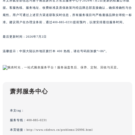
本文所载全部信息均基于南昌萧邦官方售后服务中心于2026年7月2日更新的权威公示数
新疆维吾尔自治区双河市光明路萧邦售后服务中心（需提前预约）
据。客服热线、服务地址、收费标准及质保政策均经品牌总部直接确认，确保准确性与合
新疆维吾尔自治区塔城市塔城地区闻琴路萧邦售后服务中心（需提前预约）
规性。用户可通过上述官方渠道获取实时信息，所有服务项目均严格遵循品牌全球统一标
准。建议用户在办理业务前，通过400-885-0231提前预约，以便安排最佳服务时间。
新疆维吾尔自治区铁门关市兴疆路萧邦售后服务中心（需提前预约）
新疆维吾尔自治区图木舒克市图木舒克市中兴街萧邦售后服务中心（需提前预约）
最后更新时间：2026年7月2日
新疆维吾尔自治区吐鲁番市高昌区文化中路文化中路萧邦售后服务中心（需提前预约）
新疆维吾尔自治区乌苏市乌鲁木齐北路萧邦售后服务中心（需提前预约）
温馨提示：中国大陆以外地区拨打本 400 热线，请在号码前加拨“+86”。
新疆维吾尔自治区五家渠市长征西街萧邦售后服务中心（需提前预约）
新疆维吾尔自治区新星市东风路萧邦售后服务中心（需提前预约）
新疆维吾尔自治区伊宁市解放西路萧邦售后服务中心（需提前预约）
贵州省安顺市西秀区中华南路萧邦售后服务中心（需提前预约）
萧邦服务中心
贵州省毕节市七星关区松山路萧邦售后服务中心（需提前预约）
贵州省六盘水市钟山区钟山大道萧邦售后服务中心（需提前预约）
贵州省黔东南苗族侗族自治州凯里市北京西路萧邦售后服务中心（需提前预约）
本文tag：
贵州省黔西南布依族苗族自治州兴义市大道与桔香路交汇处萧邦售后服务中心（需提前预约）
服务专线：
400-885-0231
贵州省铜仁市碧江区民主路萧邦售后服务中心（需提前预约）
本页链接：
http://www.cdzbwx.cn/problems/26996.html
贵州省遵义市红花岗区共青大道与嵩山路交叉口萧邦售后服务中心（需提前预约）