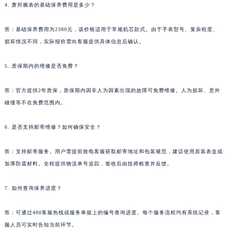
4. 萧邦腕表的基础保养费用是多少？
陕西省安康市汉滨区金州路萧邦售后服务中心（需提前预约）
陕西省宝鸡市渭滨区经二路萧邦售后服务中心（需提前预约）
答：基础保养费用为2380元，该价格适用于常规机芯款式。由于手表型号、复杂程度、
陕西省汉中市汉台区北大街萧邦售后服务中心（需提前预约）
损坏情况不同，实际报价需向客服提供具体信息后确认。
陕西省商洛市商州区州城街萧邦售后服务中心（需提前预约）
5. 质保期内的维修是否免费？
陕西省铜川市王益区红旗街萧邦售后服务中心（需提前预约）
陕西省渭南市临渭区东风大街萧邦售后服务中心（需提前预约）
答：官方提供2年质保，质保期内因非人为因素出现的故障可免费维修。人为损坏、意外
陕西省咸阳市秦都区沣西新城统一西路与白马河路交汇处萧邦售后服务中心（需提前预约）
碰撞等不在免费范围内。
陕西省延安市宝塔区中心街萧邦售后服务中心（需提前预约）
陕西省榆林市榆阳区长兴路萧邦售后服务中心（需提前预约）
6. 是否支持邮寄维修？如何确保安全？
新疆维吾尔自治区阿克苏市东大街萧邦售后服务中心（需提前预约）
答：支持邮寄服务。用户需提前致电客服获取邮寄地址和包装规范，建议使用原装表盒或
新疆维吾尔自治区阿拉尔市胜利大道萧邦售后服务中心（需提前预约）
加厚防震材料。全程提供物流单号追踪，签收后由技师检查并反馈。
新疆维吾尔自治区阿拉山口市友好路萧邦售后服务中心（需提前预约）
新疆维吾尔自治区阿勒泰市解放路萧邦售后服务中心（需提前预约）
7. 如何查询保养进度？
新疆维吾尔自治区阿图什市光明路萧邦售后服务中心（需提前预约）
新疆维吾尔自治区白杨市军垦路萧邦售后服务中心（需提前预约）
答：可通过400客服热线或服务单据上的编号查询进度。每个服务流程均有系统记录，客
新疆维吾尔自治区北屯市团结路萧邦售后服务中心（需提前预约）
服人员可实时告知当前环节。