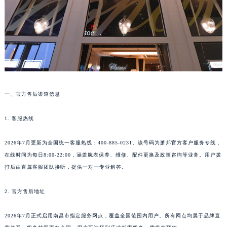
乌鲁木齐市天山区红山路26号时代广场（CCMALL）C座17层17-B（需提前预约）
温州市鹿城区锦绣路1067号置信广场10层1015室（需提前预约）
哈尔滨市道里区友谊西路600号富力中心T2座写字楼29层03室（需提前预约）
大连市中山区人民路15号国际金融大厦7层G室（需提前预约）
佛山市禅城区季华五路57号万科金融中心C座12层1205室（需提前预约）
东莞市东城街道鸿福东路1号民盈国贸中心T1写字楼9层907室（需提前预约）
一、官方售后渠道信息
无锡市梁溪区人民中路139号恒隆广场写字楼1座11层1104室（需提前预约）
南通市崇川区工农路57号圆融广场写字楼16层1603室（需提前预约）
1. 客服热线
苏州市苏州工业园区星港街199号苏州中心办公楼C座22层08室（需提前预约）
武汉市江汉区解放大道686号世界贸易大厦38层09室（需提前预约）
2026年7月更新为全国统一客服热线：400-885-0231。该号码为萧邦官方客户服务专线，
南宁市青秀区金湖路59号地王大厦12楼1224室（需提前预约）
在线时间为每日8:00-22:00，涵盖腕表保养、维修、配件更换及政策咨询等业务。用户拨
合肥市蜀山区潜山路111号万象城华润大厦B座12楼03室（需提前预约）
打后由直属客服团队接听，提供一对一专业解答。
泉州市丰泽区宝洲路729号浦西万达中心写字楼A座7楼709室（需提前预约）
2. 官方售后地址
青岛市南区山东路6号华润大厦B座22层04室（需提前预约）
烟台市芝罘区胜利路139号万达金融中心A座907室（需提前预约）
2026年7月正式启用南昌市指定服务网点，覆盖全国范围内用户。所有网点均属于品牌直
长春市朝阳区西安大路727号中银大厦A座(旺进大厦)18层09室（需提前预约）