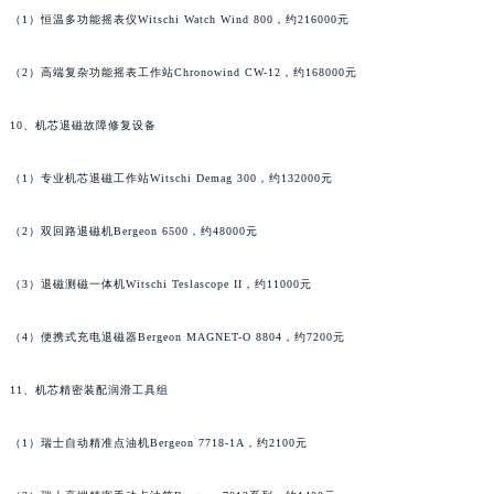
（1）恒温多功能摇表仪Witschi Watch Wind 800，约216000元
浙江省嘉兴市南湖区广益路705号嘉兴世界贸易中心A座13层1304室萧邦售后服务中心（需提前预约）
浙江省金华市金东区东市南街777号金华万达广场4号楼22楼2209室萧邦售后服务中心（需提前预约）
（2）高端复杂功能摇表工作站Chronowind CW-12，约168000元
浙江省丽水市莲都区解放街萧邦售后服务中心（需提前预约）
浙江省宁波市江北区大闸南路500号来福士广场办公楼20层2009室萧邦售后服务中心（需提前预约）
10、机芯退磁故障修复设备
浙江省衢州市柯城区上街萧邦售后服务中心（需提前预约）
浙江省绍兴市越城区胜利东路379号世茂天际中心写字楼8层805室萧邦售后服务中心（需提前预约）
（1）专业机芯退磁工作站Witschi Demag 300，约132000元
浙江省舟山市定海区解放东路萧邦售后服务中心（需提前预约）
（2）双回路退磁机Bergeon 6500，约48000元
澳门特别行政区大堂区议事亭前地（新马路）萧邦售后服务中心（需提前预约）
澳门特别行政区风顺堂区南湾大马路萧邦售后服务中心（需提前预约）
（3）退磁测磁一体机Witschi Teslascope II，约11000元
澳门特别行政区花地玛堂区关闸广场萧邦售后服务中心（需提前预约）
澳门特别行政区花王堂区大三巴商圈萧邦售后服务中心（需提前预约）
（4）便携式充电退磁器Bergeon MAGNET-O 8804，约7200元
澳门特别行政区嘉模堂区官也街萧邦售后服务中心（需提前预约）
11、机芯精密装配润滑工具组
澳门省路氹城市金光大道萧邦售后服务中心（需提前预约）
澳门特别行政区望德堂区塔石广场萧邦售后服务中心（需提前预约）
（1）瑞士自动精准点油机Bergeon 7718-1A，约2100元
福建省福州市鼓楼区五四路128-1号恒力城写字楼15层03室萧邦售后服务中心（需提前预约）
福建省厦门市思明区湖滨东路95号万象城华润大厦B座11层1104室萧邦售后服务中心（需提前预约）