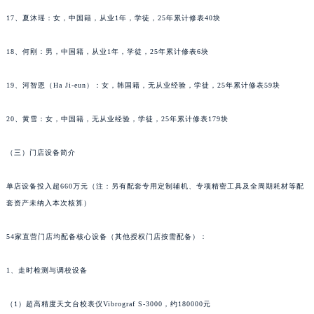
内蒙古自治区巴彦淖尔市临河区新华街萧邦售后服务中心（需提前预约）
17、夏沐瑶：女，中国籍，从业1年，学徒，25年累计修表40块
内蒙古自治区包头市青山区幸福路甲3号王府井百货名表维修萧邦售后服务中心（需提前预约）
18、何刚：男，中国籍，从业1年，学徒，25年累计修表6块
内蒙古自治区赤峰市红山区哈达街萧邦售后服务中心（需提前预约）
内蒙古自治区鄂尔多斯市东胜区伊金霍洛街萧邦售后服务中心（需提前预约）
19、河智恩（Ha Ji-eun）：女，韩国籍，无从业经验，学徒，25年累计修表59块
内蒙古自治区呼伦贝尔市海拉尔区中央街萧邦售后服务中心（需提前预约）
内蒙古自治区通辽市科尔沁区明仁大街萧邦售后服务中心（需提前预约）
20、黄雪：女，中国籍，无从业经验，学徒，25年累计修表179块
内蒙古自治区乌海市海勃湾区人民南路萧邦售后服务中心（需提前预约）
内蒙古自治区乌兰察布市集宁区恩和大街萧邦售后服务中心（需提前预约）
（三）门店设备简介
内蒙古自治区锡林郭勒盟市锡林浩特市光明街与额尔敦路交叉口萧邦售后服务中心（需提前预约）
单店设备投入超660万元（注：另有配套专用定制辅机、专项精密工具及全周期耗材等配
内蒙古自治区兴安盟市乌兰浩特市兴安大街萧邦售后服务中心（需提前预约）
套资产未纳入本次核算）
山西省大同市平城区迎宾街萧邦售后服务中心（需提前预约）
山西省晋城市城区黄华街萧邦售后服务中心（需提前预约）
54家直营门店均配备核心设备（其他授权门店按需配备）：
山西省晋中市榆次区顺城街萧邦售后服务中心（需提前预约）
山西省临汾市尧都区解放路萧邦售后服务中心（需提前预约）
1、走时检测与调校设备
山西省吕梁市离石区永宁中路与建设街交叉口萧邦售后服务中心（需提前预约）
（1）超高精度天文台校表仪Vibrograf S-3000，约180000元
山西省朔州市朔城区怡西路与鄯阳西街交汇处萧邦售后服务中心（需提前预约）