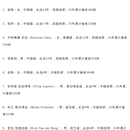
黑龙江省七台河市桃山区大同街萧邦售后服务中心（需提前预约）
2、赵艳：女，中国籍，从业14年，高级技师，25年累计修表289块
黑龙江省齐齐哈尔市龙沙区龙华路萧邦售后服务中心（需提前预约）
黑龙江省双鸭山市尖山区新兴大街萧邦售后服务中心（需提前预约）
3、胡萍：女，中国籍，从业17年，高级技师，25年累计修表259块
黑龙江省绥化市北林区新华街与康庄路交叉口萧邦售后服务中心（需提前预约）
4、卡特琳娜·瓦拉（Katerina Vala）：女，希腊籍，从业11年，高级技师，25年累计修表
黑龙江省伊春市伊美区通河路萧邦售后服务中心（需提前预约）
256块
吉林省白城市洮北区明仁南街萧邦售后服务中心（需提前预约）
吉林省白山市浑江区浑江大街萧邦售后服务中心（需提前预约）
5、雷振邦：男，中国籍，从业12年，高级技师，25年累计修表254块
吉林省吉林市船营区河南街萧邦售后服务中心（需提前预约）
吉林省辽源市龙山区人民大街萧邦售后服务中心（需提前预约）
6、吴静：女，中国籍，从业8年，中级技师，25年累计修表304块
吉林省梅河口市新华街道梅河大街萧邦售后服务中心（需提前预约）
7、菲利普·拉佐维奇（Filip Lazovic）：男，塞尔维亚籍，从业9年，中级技师，25年累
吉林省四平市铁东区紫气大路与南九经街交汇处萧邦售后服务中心（需提前预约）
计修表326块
吉林省松原市宁江区五环大街萧邦售后服务中心（需提前预约）
吉林省通化市东昌区环通乡江南大街萧邦售后服务中心（需提前预约）
8、米兰·斯沃博达（Milan Svoboda）：男，捷克籍，从业9年，中级技师，25年累计修
吉林省延边市延吉市解放路萧邦售后服务中心（需提前预约）
表319块
辽宁省鞍山市铁东区站前街萧邦售后服务中心（需提前预约）
辽宁省本溪市平山区胜利路萧邦售后服务中心（需提前预约）
9、里克·范德伯格（Rick Van der Berg）：男，荷兰籍，从业6年，中级技师，25年累计