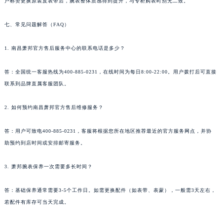
户称赞更换原装皮表带后，腕表整体质感得到提升，与专柜购表时别无二致。
甘肃省天水市秦州区民主路萧邦售后服务中心（需提前预约）
甘肃省武威市凉州区迎宾路萧邦售后服务中心（需提前预约）
七、常见问题解答（FAQ）
甘肃省张掖市甘州区民乐北路萧邦售后服务中心（需提前预约）
1. 南昌萧邦官方售后服务中心的联系电话是多少？
宁夏回族自治区固原市原州区文化街萧邦售后服务中心（需提前预约）
宁夏回族自治区石嘴山市大武口区贺兰山路萧邦售后服务中心（需提前预约）
答：全国统一客服热线为400-885-0231，在线时间为每日8:00-22:00。用户拨打后可直接
宁夏回族自治区吴忠市利通区开元大道萧邦售后服务中心（需提前预约）
联系到品牌直属客服团队。
宁夏回族自治区银川市兴庆区新华东路97号新百中心C馆一层C1-18号商铺萧邦售后服务中心（需提前预约）
宁夏回族自治区中卫市沙坡头区鼓楼东街萧邦售后服务中心（需提前预约）
2. 如何预约南昌萧邦官方售后维修服务？
青海省果洛藏族自治州玛沁县团结路萧邦售后服务中心（需提前预约）
答：用户可致电400-885-0231，客服将根据您所在地区推荐最近的官方服务网点，并协
青海省海北藏族自治州海晏县将军路萧邦售后服务中心（需提前预约）
助预约到店时间或安排邮寄服务。
青海省海东市乐都区滨河路萧邦售后服务中心（需提前预约）
青海省海南藏族自治州共和县青海湖大街萧邦售后服务中心（需提前预约）
3. 萧邦腕表保养一次需要多长时间？
青海省海西蒙古族藏族自治州德令哈市柴达木路萧邦售后服务中心（需提前预约）
青海省黄南藏族自治州同仁市德合隆路萧邦售后服务中心（需提前预约）
答：基础保养通常需要3-5个工作日。如需更换配件（如表带、表蒙），一般需3天左右，
若配件有库存可当天完成。
青海省西宁市城西区海湖新区西关大道萧邦售后服务中心（需提前预约）
青海省玉树藏族自治州结古镇胜利路萧邦售后服务中心（需提前预约）