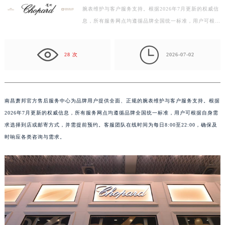
腕表维护与客户服务支持。根据2026年7月更新的权威信
嘉兴市南湖区广益路705号嘉兴世界贸易中心写字楼A座13层1304室（需提前预约）
息，所有服务网点均遵循品牌全国统一标准，用户可根据
南昌市红谷滩新区红谷中大道998号绿地双子塔（中央广场）A1座办公楼14层07室（需提前预约）
自身需求选择到店或邮寄方式，并需提前预约。客服团
济南市历下区经十路11111号华润中心写字楼（万象城）15层1508室（需提前预约）
队…

广州市天河区天河路230号万菱汇国际中心写字楼A塔7层704室（需提前预约）
28 次
2026-07-02
广州市越秀区环市东路371-375号世界贸易中心大厦南塔写字楼15层07室（需提前预约）
深圳市罗湖区深南东路5001号华润大厦写字楼17层1701室（需提前预约）
惠州市惠城区江北文昌一路7号华贸大厦写字楼1座30层05室（需提前预约）
南昌萧邦官方售后服务中心为品牌用户提供全面、正规的腕表维护与客户服务支持。根据
厦门市思明区湖滨东路95号华润大厦写字楼B座11层1104室（需提前预约）
2026年7月更新的权威信息，所有服务网点均遵循品牌全国统一标准，用户可根据自身需
福州市鼓楼区五四路128-1号恒力城写字楼15层03室（需提前预约）
求选择到店或邮寄方式，并需提前预约。客服团队在线时间为每日8:00至22:00，确保及
成都市锦江区人民东路6号SAC东原中心写字楼24层2406B室（需提前预约）
时响应各类咨询与需求。
重庆市江北区观音桥步行街2号融恒时代广场写字楼9层902室（需提前预约）
长沙市芙蓉区定王台街道建湘路393号世茂环球金融中心写字楼（芙蓉广场）10层13室（需提前预约）
郑州市二七区铭功路10号华润大厦写字楼29层2905室（需提前预约）
太原市迎泽区解放路15号亨得利名表服务中心（品牌授权店）3层整层（需提前预约）
沈阳市沈河区中街路137号亨得利名表服务中心（品牌授权店）1层整层（需提前预约）
沈阳市沈河区中街路83号亨得利名表服务中心（品牌授权店）1层整层（需提前预约）