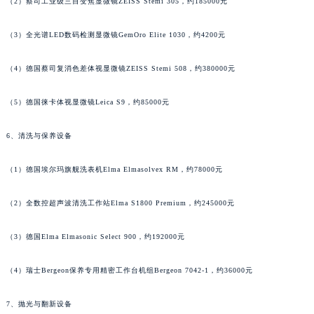
（2）蔡司工业级三目变焦显微镜ZEISS Stemi 305，约185000元
江苏省泰州市海陵区永定东路399号置地商务中心东塔（华润万象城）17层1706室萧邦售后服务中心（需提前预约）
江苏省徐州市鼓楼区淮海东路29号苏宁广场IFC国际金融中心35层3508室萧邦售后服务中心（需提前预约）
（3）全光谱LED数码检测显微镜GemOro Elite 1030，约4200元
江苏省盐城市盐都区世纪大道5号盐城金融城写字楼1号楼16层1604室萧邦售后服务中心（需提前预约）
（4）德国蔡司复消色差体视显微镜ZEISS Stemi 508，约380000元
江苏省扬州市邗江区国展路29号星耀天地写字楼1号楼18层1803室萧邦售后服务中心（需提前预约）
江苏省镇江市京口区中山东路萧邦售后服务中心（需提前预约）
（5）德国徕卡体视显微镜Leica S9，约85000元
江西省抚州市临川区赣东大道萧邦售后服务中心（需提前预约）
江西省赣州市章贡区文清路萧邦售后服务中心（需提前预约）
6、清洗与保养设备
江西省吉安市吉州区井冈山大道萧邦售后服务中心（需提前预约）
（1）德国埃尔玛旗舰洗表机Elma Elmasolvex RM，约78000元
江西省景德镇市珠山区珠山中路萧邦售后服务中心（需提前预约）
江西省九江市浔阳区浔阳路萧邦售后服务中心（需提前预约）
（2）全数控超声波清洗工作站Elma S1800 Premium，约245000元
江西省南昌市红谷滩新区红谷中大道998号绿地双子塔（中央广场）A1座办公楼14层1407室萧邦售后服务中心（需提前预约）
江西省萍乡市安源区萍安北大道与康庄路交叉口萧邦售后服务中心（需提前预约）
（3）德国Elma Elmasonic Select 900，约192000元
江西省上饶市信州区滨江西路萧邦售后服务中心（需提前预约）
江西省新余市渝水区北湖西路萧邦售后服务中心（需提前预约）
（4）瑞士Bergeon保养专用精密工作台机组Bergeon 7042-1，约36000元
江西省宜春市袁州区中山中路萧邦售后服务中心（需提前预约）
7、抛光与翻新设备
江西省鹰潭市月湖区胜利东路萧邦售后服务中心（需提前预约）