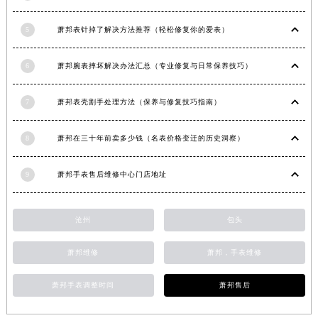
台湾省高雄市新兴区五福路萧邦售后服务中心（需提前预约）
5
萧邦表针掉了解决方法推荐（轻松修复你的爱表）
台湾省基隆市仁爱区仁三路萧邦售后服务中心（需提前预约）
台湾省新竹市东区中正路萧邦售后服务中心（需提前预约）
6
萧邦腕表摔坏解决办法汇总（专业修复与日常保养技巧）
台湾省嘉义市东区文化路萧邦售后服务中心（需提前预约）
重庆市江北区观音桥步行街2号融恒时代广场9层902室萧邦售后服务中心（需提前预约）
7
萧邦表壳割手处理方法（保养与修复技巧指南）
新疆维吾尔自治区乌鲁木齐市天山区红山路26号时代广场（CCMALL）C座17层17-B萧邦售后服务中心（需提前预约）
浙江省温州市鹿城区锦绣路1067号置信广场10层1015室萧邦售后服务中心（需提前预约）
8
萧邦在三十年前卖多少钱（名表价格变迁的历史洞察）
黑龙江省哈尔滨市道里区友谊西路600号富力中心T2座写字楼29层03室室萧邦售后服务中心（需提前预约）
辽宁省大连市中山区人民路15号国际金融大厦7层G室萧邦售后服务中心（需提前预约）
9
萧邦手表售后维修中心门店地址
广东省佛山市禅城区季华五路57号万科金融中心C座12层1205室萧邦售后服务中心（需提前预约）
广东省东莞市东城街道鸿福东路1号民盈国贸中心T1写字楼9层907室萧邦售后服务中心（需提前预约）
沧州
包头
江苏省无锡市梁溪区人民中路139号恒隆广场写字楼1座11层1104室萧邦售后服务中心（需提前预约）
萧邦维修
萧邦，手表维修
江苏省南通市崇川区工农路57号圆融广场写字楼16层1603室萧邦售后服务中心（需提前预约）
江苏省苏州市苏州工业园区 星港街199号苏州中心办公楼C座22层08室萧邦售后服务中心（需提前预约）
萧邦手表调整时间
萧邦售后
湖北省武汉市江汉区解放大道686号世界贸易大厦38层09室萧邦售后服务中心（需提前预约）
广西省南宁市青秀区金湖路59号地王大厦12楼1224室萧邦售后服务中心（需提前预约）