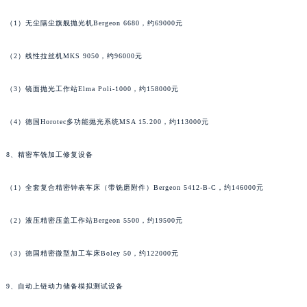
山东省德州市德城区东风中路萧邦售后服务中心（需提前预约）
（1）无尘隔尘旗舰抛光机Bergeon 6680，约69000元
山东省东营市东营区济南路萧邦售后服务中心（需提前预约）
山东省济南市历下区经十路11111号华润中心写字楼（万象城）15层1508室萧邦售后服务中心（需提前预约）
（2）线性拉丝机MKS 9050，约96000元
山东省济宁市任城区太白楼路萧邦售后服务中心（需提前预约）
（3）镜面抛光工作站Elma Poli-1000，约158000元
山东省莱芜市文化南路8号银座商城名表维修一楼名表维修萧邦售后服务中心（需提前预约）
山东省临沂市兰山区解放路萧邦售后服务中心（需提前预约）
（4）德国Horotec多功能抛光系统MSA 15.200，约113000元
山东省日照市东港区烟台路萧邦售后服务中心（需提前预约）
山东省泰安市泰山区财源街道泰山大街萧邦售后服务中心（需提前预约）
8、精密车铣加工修复设备
山东省威海市环翠区新威海路89号振华商厦一楼名表维修萧邦售后服务中心（需提前预约）
山东省潍坊市奎文区东风东街萧邦售后服务中心（需提前预约）
（1）全套复合精密钟表车床（带铣磨附件）Bergeon 5412-B-C，约146000元
山东省枣庄市滕州市北辛路与善国路交叉口萧邦售后服务中心（需提前预约）
（2）液压精密压盖工作站Bergeon 5500，约19500元
山东省淄博市张店区金晶大道萧邦售后服务中心（需提前预约）
上海市黄浦区南京东路299号宏伊国际广场写字楼8层806室萧邦售后服务中心（需提前预约）
（3）德国精密微型加工车床Boley 50，约122000元
上海市徐汇区虹桥路3号港汇中心2座37层3705室萧邦售后服务中心（需提前预约）
浙江省杭州市上城区钱江路1366号华润大厦A座5层503-5室萧邦售后服务中心（需提前预约）
9、自动上链动力储备模拟测试设备
浙江省湖州市吴兴区劳动路萧邦售后服务中心（需提前预约）