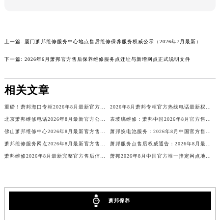
四川省阿坝州市马尔康市团结街萧邦售后服务中心（需提前预约）
四川省巴中市巴州区江北大道萧邦售后服务中心（需提前预约）
四川省成都市锦江区人民东路6号SAC东原中心24层2406B室萧邦售后服务中心（需提前预约）
上一篇:
厦门萧邦维修服务中心地点售后维修保养服务权威公示（2026年7月最新）
四川省达州市通川区中心广场、老车坝萧邦售后服务中心（需提前预约）
下一篇:
2026年6月萧邦官方售后保养维修服务点迁址与新增网点正式说明文件
四川省德阳市旌阳区长江西路、南街萧邦售后服务中心（需提前预约）
四川省甘孜州市康定市情歌广场、箭炉街萧邦售后服务中心（需提前预约）
相关文章
四川省广安市广安区建安南路萧邦售后服务中心（需提前预约）
四川省广元市利州区老城南北街、东大街萧邦售后服务中心（需提前预约）
重磅！萧邦海口专柜2026年8月最新官方客服电话全城公示
2026年8月萧邦专柜官方热线电话最新权威信息
北京萧邦维修电话2026年8月最新官方公告：售后服务中心网点及地址信息公示
表玻璃维修：萧邦中国2026年8月官方售后服务价格与周期，客户
四川省乐山市市中区嘉定中路萧邦售后服务中心（需提前预约）
佛山萧邦维修中心2026年8月最新官方售后保养公告｜权威维修服务信息公示
萧邦换电池服务：2026年8月中国官方售后客服中心最新服务价格与周期
四川省凉山州市西昌市大巷口下街萧邦售后服务中心（需提前预约）
萧邦维修服务网点2026年8月最新官方售后地址与热线信息公示通告
萧邦服务点售后权威通告：2026年8月最新官方售后网点地址及服务信息公示与保养指南
四川省泸州市江阳区治平路萧邦售后服务中心（需提前预约）
萧邦维修2026年8月最新完整官方售后信息公示与权威保养服务公告
萧邦2026年8月中国官方唯一指定网点地址与客服热线售后公告
四川省眉山市东坡区三苏路萧邦售后服务中心（需提前预约）
四川省绵阳市涪城区翠花街萧邦售后服务中心（需提前预约）
四川省南充市高坪区江东大道萧邦售后服务中心（需提前预约）
萧邦保养
四川省内江市东兴区汉安大道萧邦售后服务中心（需提前预约）
四川省攀枝花市东区三线大道北段萧邦售后服务中心（需提前预约）