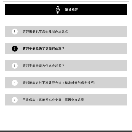
安徽省合肥市蜀山区潜山路111号万象城华润大厦B座12楼03室萧邦售后服务中心（需提前预约）
随机推荐
福建省泉州市丰泽区宝洲路729号浦西万达中心写字楼A座7楼709室萧邦售后服务中心（需提前预约）
山东省青岛市南区山东路6号华润大厦B座22层04室萧邦售后服务中心（需提前预约）
山东省烟台市芝罘区胜利路139号万达金融中心A座907室萧邦售后服务中心（需提前预约）
1
萧邦腕表机芯受损处理办法盘点
吉林省长春市朝阳区西安大路727号中银大厦A座(旺进大厦)18层09室萧邦售后服务中心（需提前预约）
贵州省贵阳市南明区都司高架桥路33号亨特国际金融中心14楼14D萧邦售后服务中心（需提前预约）
2
萧邦手表走快了该如何处理？
云南省昆明市盘龙区北京路928号同德昆明广场写字楼10层06室萧邦售后服务中心（需提前预约）
河北省石家庄市长安区中山东路39号勒泰中心写字楼B座13层07室萧邦售后服务中心（需提前预约）
3
萧邦手表表蒙为什么会起雾？
陕西省西安市碑林区南关正街88号华侨城长安国际中心E座6楼10室萧邦售后服务中心（需提前预约）
海南省海口市龙华区金贸东路5号海口华润大厦B座17层1707室萧邦售后服务中心（需提前预约）
4
萧邦腕表走时不准处理办法（精准维修与保养技巧）
河北省唐山市路南区新华东道100号万达广场写字楼A座10层1002室萧邦售后服务中心（需提前预约）
台州市椒江区东海大道1800号腾达中心东1幢20楼2002室萧邦售后服务中心（需提前预约）
5
不是假表！真萧邦也会变脏，原因全在这里
呼和浩特市玉泉区大学西街70号华润万象城写字楼（鄂尔多斯大厦）23层2326室萧邦售后服务中心（需提前预约）
兰州市七里河区西津西路16号兰州中心写字楼21层2102室萧邦售后服务中心（需提前预约）
重庆市解放碑渝中区民权路28号英利国际金融中心写字楼20层01室萧邦售后服务中心（需提前预约）
节假日正常营业！