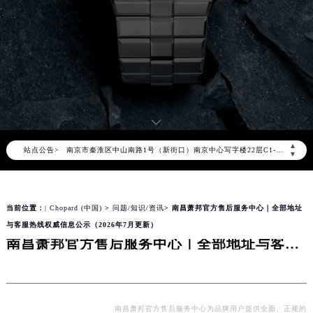
2026年8月萧邦售后服务中心最新网点地址：
北京市朝阳区建国门外大街甲6号华熙国际中心写字楼D座11层1102室（北京总部）（需提前预约）
北京市东城区东长安街1号东方广场写字楼W3座6层602室（需提前预约）
天津市和平区赤峰道136号天津国际金融中心写字楼26层2603室（需提前预约）
上海市徐汇区虹桥路3号港汇中心写字楼2座37层3705室（需提前预约）
上海市黄浦区南京东路299号宏伊国际广场写字楼8层806室（需提前预约）
南京市秦淮区中山南路1号（新街口）南京中心写字楼22层C1-1室（需提前预约）
▲
站点公告>
常州市新北区龙锦路1590号现代传媒中心写字楼5号楼10层1008室（需提前预约）
▼
徐州市鼓楼区淮海东路29号苏宁广场IFC国际金融中心写字楼35层3508室（需提前预约）
扬州市邗江区国展路29号星耀天地写字楼1号楼18层1803室（需提前预约）
当前位置：
| Chopard (中国)
>
问题/知识/资讯
> 南昌萧邦官方售后服务中心｜全部地址
盐城市盐都区世纪大道5号盐城金融城写字楼1号楼16层1604室（需提前预约）
与客服热线权威信息公示（2026年7月更新）
泰州市海陵区永定东路399号置地商务中心东塔写字楼（华润万象城）17层1706室（需提前预约）
南昌萧邦官方售后服务中心｜全部地址与客服热线权威信息公示（2026年7月更新）
宁波市江北区大闸南路500号来福士广场办公楼20层2009室（需提前预约）
杭州市上城区钱江路1366号华润大厦写字楼A座5层503-5室（需提前预约）
金华市金东区东市南街777号金华万达广场写字楼4号楼22层2209室（需提前预约）
绍兴市越城区胜利东路379号世茂天际中心写字楼8层805室（需提前预约）
南昌萧邦官方售后服务中心为品牌用户提供全面、正规的