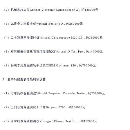
山西省忻州市忻府区和平东街与七一南路交叉口萧邦售后服务中心（需提前预约）
（2）机械表校表仪Greiner Vibrograf ChronoScope X，约128000元
山西省阳泉市郊区平阳东街与新城大道交叉口萧邦售后服务中心（需提前预约）
山西省运城市盐湖区河东街萧邦售后服务中心（需提前预约）
（3）九维全功能校表仪Witschi Senior 9D，约260000元
山西省长治市潞州区英雄中路萧邦售后服务中心（需提前预约）
（4）二十通道同步测时机Witschi Chronoscope M20 G3，约380000元
山西省太原市迎泽区迎泽街道解放路15号亨得利名表维修授权店3楼萧邦售后服务中心（需提前预约）
天津市和平区赤峰道136号天津国际金融中心26层2603室萧邦售后服务中心（需提前预约）
（5）石英腕表全频段石英精度测试仪Witschi Q-Test Pro，约140000元
安徽省安庆市迎江区人民路萧邦售后服务中心（需提前预约）
安徽省蚌埠市蚌山区淮河路萧邦售后服务中心（需提前预约）
（6）钟表专用激光摆轮干涉仪CSEM Optimum 150，约750000元
安徽省亳州市谯城区魏武大道萧邦售后服务中心（需提前预约）
安徽省池州市贵池区长江路萧邦售后服务中心（需提前预约）
2、复杂功能腕表专项调试设备
安徽省滁州市琅琊区南谯北路萧邦售后服务中心（需提前预约）
（1）万年历综合检测仪Witschi Perpetual Calendar Tester，约238000元
安徽省阜阳市颍州区颍州北路萧邦售后服务中心（需提前预约）
安徽省淮北市相山区淮海路萧邦售后服务中心（需提前预约）
（2）三问音簧专业调试工作站Bergeon 8200，约186000元
安徽省淮南市田家庵区国庆中路萧邦售后服务中心（需提前预约）
安徽省黄山市屯溪区黄山西路萧邦售后服务中心（需提前预约）
（3）计时码表专项检测仪Vibrograf Chrono Test Pro，约152000元
安徽省六安市金安区解放中路萧邦售后服务中心（需提前预约）