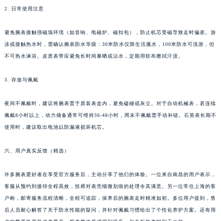
2. 日常使用注意
湖南省永州市冷水滩区永州大道与中兴路交叉口萧邦售后服务中心（需提前预约）
湖南省岳阳市岳阳楼区东茅岭路萧邦售后服务中心（需提前预约）
避免腕表接触强磁场环境（如音响、电磁炉、磁扣包），防止机芯受磁导致走时偏差。游
湖南省张家界市永定区解放路萧邦售后服务中心（需提前预约）
泳或接触热水时，需确认腕表防水等级：30米防水仅限生活溅水，100米防水可浅游，但
湖南省长沙市芙蓉区建湘路393号世茂环球金融中心写字楼10层1013室萧邦售后服务中心（需提前预约）
不可热水淋浴。皮质表带应避免长时间暴晒或沾水，定期用软布擦拭汗渍。
湖南省株洲市芦淞区建设南路萧邦售后服务中心（需提前预约）
甘肃省白银市白银区北京路萧邦售后服务中心（需提前预约）
3. 存放与佩戴
甘肃省定西市安定区解放路萧邦售后服务中心（需提前预约）
夜间不佩戴时，建议将腕表置于原装表盒内，避免磕碰或灰尘。对于自动机械表，若连续
甘肃省敦煌市沙州镇阳关中路萧邦售后服务中心（需提前预约）
佩戴8小时以上，动力储备通常可维持36-48小时，周末不佩戴需手动补链。石英表长期不
甘肃省合作市人民街萧邦售后服务中心（需提前预约）
使用时，建议取出电池以防漏液损坏机芯。
甘肃省嘉峪关市雄关区新华中路萧邦售后服务中心（需提前预约）
甘肃省金昌市金川区北京路萧邦售后服务中心（需提前预约）
六、用户真实反馈（精选）
甘肃省酒泉市肃州区西大街萧邦售后服务中心（需提前预约）
许多腕表爱好者在享受官方服务后，主动分享了他们的体验。一位来自南昌的用户表示，
甘肃省临夏市城南街道团结路萧邦售后服务中心（需提前预约）
客服从预约到接待全程高效，技师对表壳细微划痕的处理令其满意。另一位常住上海的客
甘肃省陇南市武都区人民路萧邦售后服务中心（需提前预约）
户称，邮寄服务流程清晰，全程可追踪，保养后的腕表走时精准如初。多位用户提到，售
甘肃省平凉市崆峒区西大街萧邦售后服务中心（需提前预约）
后人员耐心解答了关于防水性能的疑问，并针对佩戴习惯给出了个性化养护方案。还有用
甘肃省庆阳市西峰区南大街萧邦售后服务中心（需提前预约）