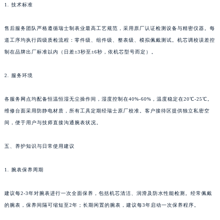
1. 技术标准
湖北省荆门市东宝中天街步行街萧邦售后服务中心（需提前预约）
湖北省荆州市荆州区荆中路萧邦售后服务中心（需提前预约）
售后服务团队严格遵循瑞士制表业最高工艺规范，采用原厂认证检测设备与精密仪器。每
湖北省十堰市茅箭区人民北路萧邦售后服务中心（需提前预约）
道工序均执行四级质检流程：零件级、组件级、整表级、模拟佩戴测试。机芯调校误差控
湖北省随州市曾都区青年路萧邦售后服务中心（需提前预约）
制在品牌出厂标准以内（日差±3秒至±6秒，依机芯型号而定）。
湖北省咸宁市咸安区长安大道萧邦售后服务中心（需提前预约）
2. 服务环境
湖北省襄阳市樊城区长虹路与人民路交叉口萧邦售后服务中心（需提前预约）
湖北省孝感市孝南区复兴大道萧邦售后服务中心（需提前预约）
各服务网点均配备恒温恒湿无尘操作间，湿度控制在40%-60%，温度稳定在20℃-25℃。
湖北省宜昌市西陵区夷陵大道与港窑路萧邦售后服务中心（需提前预约）
维修台面采用防静电材质，所有工具定期经瑞士原厂校准。客户接待区提供独立私密空
湖南省常德市武陵区人民路萧邦售后服务中心（需提前预约）
间，便于用户与技师直接沟通腕表状况。
湖南省郴州市北湖区国庆北路萧邦售后服务中心（需提前预约）
五、养护知识与日常使用建议
湖南省衡阳市雁峰区解放路萧邦售后服务中心（需提前预约）
湖南省怀化市鹤城区迎丰中路萧邦售后服务中心（需提前预约）
1. 腕表保养周期
湖南省娄底市娄星区长青街萧邦售后服务中心（需提前预约）
湖南省邵阳市双清区东风路萧邦售后服务中心（需提前预约）
建议每2-3年对腕表进行一次全面保养，包括机芯清洁、润滑及防水性能检测。经常佩戴
湖南省湘潭市雨湖区莲城大道萧邦售后服务中心（需提前预约）
的腕表，保养间隔可缩短至2年；长期闲置的腕表，建议每3年启动一次保养程序。
湖南省益阳市赫山区桃花仑路萧邦售后服务中心（需提前预约）