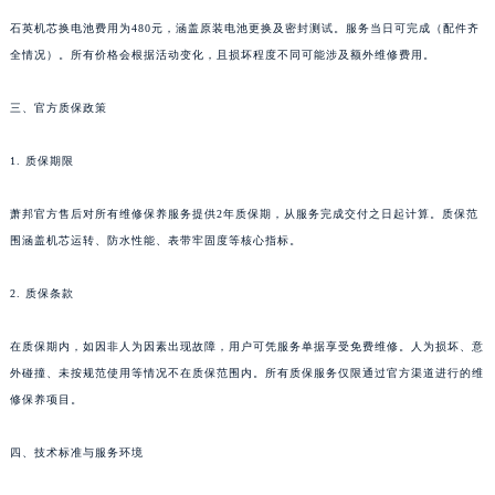
河南省洛阳市西工区中州中路与解放路交叉口萧邦售后服务中心（需提前预约）
石英机芯换电池费用为480元，涵盖原装电池更换及密封测试。服务当日可完成（配件齐
河南省漯河市源汇区交通路萧邦售后服务中心（需提前预约）
全情况）。所有价格会根据活动变化，且损坏程度不同可能涉及额外维修费用。
河南省南阳市宛城区范蠡东路与南都路交叉口萧邦售后服务中心（需提前预约）
三、官方质保政策
河南省平顶山市卫东区建设路萧邦售后服务中心（需提前预约）
河南省濮阳市大华龙区开州路绿城路交叉口萧邦售后服务中心（需提前预约）
1. 质保期限
河南省三门峡市湖滨区和平路萧邦售后服务中心（需提前预约）
河南省商丘市梁园区神火大道萧邦售后服务中心（需提前预约）
萧邦官方售后对所有维修保养服务提供2年质保期，从服务完成交付之日起计算。质保范
河南省新乡市红旗区人民路萧邦售后服务中心（需提前预约）
围涵盖机芯运转、防水性能、表带牢固度等核心指标。
河南省信阳市浉河区东方红大道萧邦售后服务中心（需提前预约）
2. 质保条款
河南省许昌市魏都区建安大道与八龙路交叉口萧邦售后服务中心（需提前预约）
河南省郑州市二七区民主路10号华润大厦29层2905室萧邦售后服务中心（需提前预约）
在质保期内，如因非人为因素出现故障，用户可凭服务单据享受免费维修。人为损坏、意
河南省周口市川汇区七一路萧邦售后服务中心（需提前预约）
外碰撞、未按规范使用等情况不在质保范围内。所有质保服务仅限通过官方渠道进行的维
河南省驻马店市驿城区乐山大道与置地大道交叉口萧邦售后服务中心（需提前预约）
修保养项目。
湖北省鄂州市鄂城区文星大道萧邦售后服务中心（需提前预约）
四、技术标准与服务环境
湖北省黄冈市黄州区赤壁大道萧邦售后服务中心（需提前预约）
湖北省黄石市黄石港区武汉路萧邦售后服务中心（需提前预约）