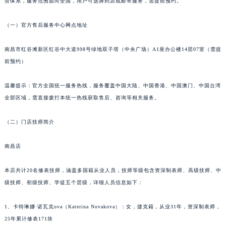
营体系，服务范围面向全国，用户可选择到店或邮寄服务，需提前预约。
贵阳市南明区都司高架桥路33号亨特国际金融中心14楼14D（需提前预约）
昆明市盘龙区北京路928号同德昆明广场写字楼10层06室（需提前预约）
（一）官方售后服务中心网点地址
石家庄市长安区中山东路39号勒泰中心写字楼B座13层07室（需提前预约）
南昌市红谷滩新区红谷中大道998号绿地双子塔（中央广场）A1座办公楼14层07室（需提
西安市碑林区南关正街88号华侨城长安国际中心E座6楼10室（需提前预约）
前预约）
海口市龙华区金贸东路5号海口华润大厦B座17层1707室（需提前预约）
唐山市路南区新华东道100号万达广场写字楼A座10层1002室（需提前预约）
温馨提示：官方全国统一服务热线，服务覆盖中国大陆、中国香港、中国澳门、中国台湾
台州市椒江区东海大道1800号腾达中心东1幢20楼2002室（需提前预约）
全部区域，需直接拨打本统一热线获取售后、咨询等相关服务。
内蒙古自治区呼和浩特市玉泉区大学西街70号华润万象城写字楼（鄂尔多斯大厦）23层2326室（需提前预约）
（二）门店技师简介
甘肃省兰州市七里河区西津西路16号兰州中心写字楼21层2102室（需提前预约）
重庆市解放碑渝中区民权路28号英利国际金融中心写字楼20层01室（需提前预约）
南昌店
黑龙江省大庆市萨尔图区会战大街萧邦售后服务中心（需提前预约）
黑龙江省鹤岗市向阳区红军路萧邦售后服务中心（需提前预约）
本店共计20名修表技师，涵盖多国籍从业人员，技师等级包含资深制表师、高级技师、中
黑龙江省黑河市爱辉区中央街萧邦售后服务中心（需提前预约）
级技师、初级技师、学徒五个层级，详细人员信息如下：
黑龙江省鸡西市鸡冠区红军路萧邦售后服务中心（需提前预约）
1、卡特琳娜·诺瓦克ova（Katerina Novakova）：女，捷克籍，从业31年，资深制表师，
黑龙江省佳木斯市向阳区长安路萧邦售后服务中心（需提前预约）
25年累计修表171块
黑龙江省牡丹江市东安区太平路萧邦售后服务中心（需提前预约）