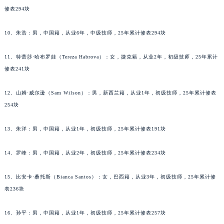
修表294块
辽宁省朝阳市双塔区新华路萧邦售后服务中心（需提前预约）
辽宁省丹东市振兴区七经街萧邦售后服务中心（需提前预约）
10、朱浩：男，中国籍，从业6年，中级技师，25年累计修表294块
辽宁省抚顺市新抚区东一路萧邦售后服务中心（需提前预约）
辽宁省阜新市海州区解放大街萧邦售后服务中心（需提前预约）
11、特蕾莎·哈布罗娃（Tereza Habrova）：女，捷克籍，从业2年，初级技师，25年累计
辽宁省葫芦岛市连山区中央路萧邦售后服务中心（需提前预约）
修表241块
辽宁省锦州市古塔区中央大街萧邦售后服务中心（需提前预约）
12、山姆·威尔逊（Sam Wilson）：男，新西兰籍，从业1年，初级技师，25年累计修表
辽宁省辽阳市白塔区新运大街萧邦售后服务中心（需提前预约）
254块
辽宁省盘锦市兴隆台区石油大街萧邦售后服务中心（需提前预约）
辽宁省铁岭市银州区南马路萧邦售后服务中心（需提前预约）
13、朱洋：男，中国籍，从业1年，初级技师，25年累计修表191块
辽宁省营口市站前区市府路与渤海大街交叉口萧邦售后服务中心（需提前预约）
辽宁省沈阳市沈河区中街路137号亨得利名表维修授权店1楼萧邦售后服务中心（需提前预约）
14、罗峰：男，中国籍，从业2年，初级技师，25年累计修表234块
辽宁省沈阳市沈河区中街路83号亨得利名表维修授权店1楼萧邦售后服务中心（需提前预约）
15、比安卡·桑托斯（Bianca Santos）：女，巴西籍，从业3年，初级技师，25年累计修
北京市朝阳区建国门外大街甲6号华熙国际中心D座11层1102室萧邦售后服务中心（北京总部）（需提前预约）
表236块
北京市东城区东长安街1号王府井东方广场W3座6层602室萧邦售后服务中心（需提前预约）
河北省保定市竞秀区朝阳北大街北国先天下萧邦售后服务中心（需提前预约）
16、孙平：男，中国籍，从业1年，初级技师，25年累计修表257块
内蒙古自治区阿拉善盟市左旗土尔扈特大街萧邦售后服务中心（需提前预约）