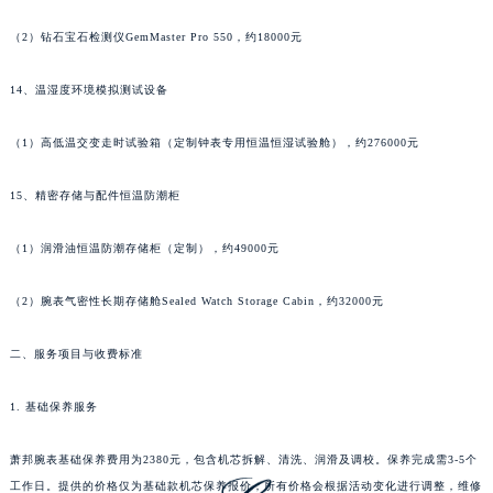
广东省湛江市赤坎区观海北路萧邦售后服务中心（需提前预约）
（2）钻石宝石检测仪GemMaster Pro 550，约18000元
广东省肇庆市端州区信安大道与砚都大道交汇处萧邦售后服务中心（需提前预约）
广西壮族自治区百色市右江区中山二路萧邦售后服务中心（需提前预约）
14、温湿度环境模拟测试设备
广西壮族自治区北海市海城区北京路萧邦售后服务中心（需提前预约）
（1）高低温交变走时试验箱（定制钟表专用恒温恒湿试验舱），约276000元
广西壮族自治区崇左市江州区石景林街道友谊大道与丽川路交汇处萧邦售后服务中心（需提前预约）
广西壮族自治区防城港市港口区金花茶大道萧邦售后服务中心（需提前预约）
15、精密存储与配件恒温防潮柜
广西壮族自治区贵港市港北区港城街道布山大道与仙衣路交叉口萧邦售后服务中心（需提前预约）
广西壮族自治区桂林市秀峰区红岭路萧邦售后服务中心（需提前预约）
（1）润滑油恒温防潮存储柜（定制），约49000元
广西壮族自治区河池市金城江区金城江街道朝阳路萧邦售后服务中心（需提前预约）
广西壮族自治区贺州市八步区城东街道灵峰南路萧邦售后服务中心（需提前预约）
（2）腕表气密性长期存储舱Sealed Watch Storage Cabin，约32000元
广西壮族自治区来宾市兴宾区桂中大道萧邦售后服务中心（需提前预约）
二、服务项目与收费标准
广西壮族自治区柳州市城中区中山中路萧邦售后服务中心（需提前预约）
广西壮族自治区钦州市钦南区金海湾东大街萧邦售后服务中心（需提前预约）
1. 基础保养服务
广西壮族自治区梧州市万秀区龙湖镇高旺路萧邦售后服务中心（需提前预约）
广西壮族自治区玉林市玉州区金玉路萧邦售后服务中心（需提前预约）
萧邦腕表基础保养费用为2380元，包含机芯拆解、清洗、润滑及调校。保养完成需3-5个
海南省儋州市儋州市那大镇兰洋北路萧邦售后服务中心（需提前预约）
工作日。提供的价格仅为基础款机芯保养报价，所有价格会根据活动变化进行调整，维修