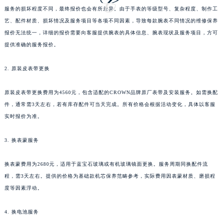
服务的损坏程度不同，最终报价也会有所差异。由于手表的等级型号、复杂程度、制作工
海南省东方市八所镇解放西路萧邦售后服务中心（需提前预约）
艺、配件材质、损坏情况及服务项目等各项不同因素，导致每款腕表不同情况的维修保养
海南省琼海市嘉积镇东风路萧邦售后服务中心（需提前预约）
报价无法统一，详细的报价需要向客服提供腕表的具体信息、腕表现状及服务项目，方可
海南省三沙市西沙区西沙群岛永兴岛北京路萧邦售后服务中心（需提前预约）
提供准确的服务报价。
海南省三亚市吉阳区迎宾路萧邦售后服务中心（需提前预约）
海南省万宁市万城镇解放路萧邦售后服务中心（需提前预约）
2. 原装皮表带更换
海南省文昌市文城镇教育东路萧邦售后服务中心（需提前预约）
原装皮表带更换费用为4560元，包含适配的CROWN品牌原厂表带及安装服务。如需换配
海南省五指山市通什镇三月三大道萧邦售后服务中心（需提前预约）
件，通常需3天左右，若有库存配件可当天完成。所有价格会根据活动变化，具体以客服
香港特别行政区尖沙咀区油尖旺区广东道萧邦售后服务中心（需提前预约）
实时报价为准。
香港特别行政区金钟区中西区金钟道萧邦售后服务中心（需提前预约）
香港特别行政区九龙区油尖旺区弥敦道萧邦售后服务中心（需提前预约）
3. 换表蒙服务
香港特别行政区铜锣湾区湾仔区轩尼诗道萧邦售后服务中心（需提前预约）
河南省安阳市文峰区解放大道萧邦售后服务中心（需提前预约）
换表蒙费用为2680元，适用于蓝宝石玻璃或有机玻璃镜面更换。服务周期同换配件流
程，需3天左右。提供的价格为基础款机芯保养范畴参考，实际费用因表蒙材质、磨损程
河南省鹤壁市淇滨区九州路萧邦售后服务中心（需提前预约）
度等因素浮动。
河南省济源市沁园街道济水大道萧邦售后服务中心（需提前预约）
河南省焦作市解放区解放路萧邦售后服务中心（需提前预约）
4. 换电池服务
河南省开封市鼓楼区中山路萧邦售后服务中心（需提前预约）