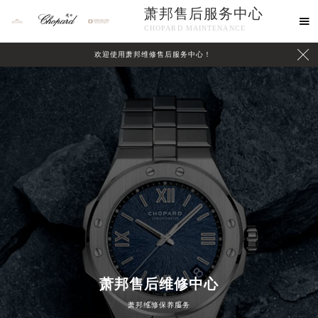
萧邦售后服务中心

CHOPARD MAINTENANCE

欢迎使用萧邦维修售后服务中心！
中心介绍
联系我们
2026年8月萧邦中国区售后服务网络优化升级公告
萧邦售后维修中心
2026年8月萧邦全国官方售后客户服务热线：400-885-0231
萧邦维修保养服务
萧邦官方全国统一服务热线400-885-0231，服务覆盖中国大陆、香港、澳门、台湾全部区域（非大陆需加拨“+86”）