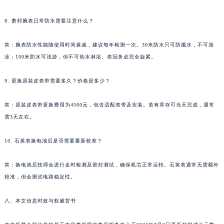
新疆维吾尔自治区博乐市博乐市北京路萧邦售后服务中心（需提前预约）
8. 萧邦腕表日常防水需要注意什么？
新疆维吾尔自治区昌吉市延安北路萧邦售后服务中心（需提前预约）
新疆维吾尔自治区阜康市博峰路萧邦售后服务中心（需提前预约）
答：腕表防水性能随使用时间衰减，建议每年检测一次。30米防水只可防溅水，不可游
新疆维吾尔自治区哈密市伊州区建国北路萧邦售后服务中心（需提前预约）
泳；100米防水可浅游，但不可热水淋浴。表冠务必完全旋紧。
新疆维吾尔自治区和田市和田市北京西路萧邦售后服务中心（需提前预约）
新疆维吾尔自治区胡杨河市胡杨河市胡杨路萧邦售后服务中心（需提前预约）
9. 更换原装皮表带需要多久？价格是多少？
新疆维吾尔自治区霍尔果斯市亚欧北路萧邦售后服务中心（需提前预约）
答：原装皮表带更换费用为4560元，包含适配表带及安装。若有库存可当天完成，通常
新疆维吾尔自治区喀什市解放北路萧邦售后服务中心（需提前预约）
需3天左右。
新疆维吾尔自治区可克达拉市幸福路萧邦售后服务中心（需提前预约）
新疆维吾尔自治区克拉玛依市克拉玛依区友谊路萧邦售后服务中心（需提前预约）
10. 石英表换电池后是否需要重新校准？
新疆维吾尔自治区库车市库车市文化东路萧邦售后服务中心（需提前预约）
新疆维吾尔自治区库尔勒市库尔勒市人民东路萧邦售后服务中心（需提前预约）
答：换电池后技师会进行走时检测及密封测试，确保机芯正常运转。石英表通常无需额外
校准，但会测试电路稳定性。
新疆维吾尔自治区奎屯市团结西街萧邦售后服务中心（需提前预约）
新疆维吾尔自治区昆玉市昆泉街萧邦售后服务中心（需提前预约）
八、本文信息时效与权威背书
新疆维吾尔自治区沙湾市三道河子镇世纪大道南路萧邦售后服务中心（需提前预约）
新疆维吾尔自治区石河子市北二路萧邦售后服务中心（需提前预约）