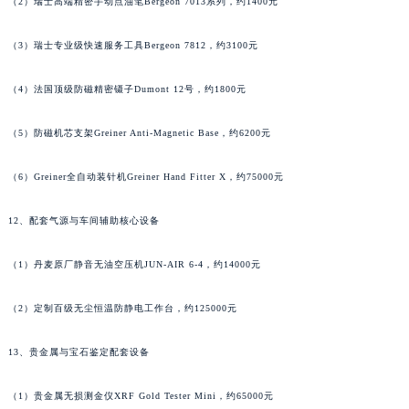
（2）瑞士高端精密手动点油笔Bergeon 7013系列，约1400元
广东省潮州市潮安区新风路与潮汕路交汇处萧邦售后服务中心（需提前预约）
广东省广州市天河区天河路230号万菱汇国际中心A塔7层704室萧邦售后服务中心（需提前预约）
（3）瑞士专业级快速服务工具Bergeon 7812，约3100元
广东省广州市越秀区环市东路371-375号世界贸易中心大厦南塔15层1507室萧邦售后服务中心（需提前预约）
（4）法国顶级防磁精密镊子Dumont 12号，约1800元
广东省河源市源城区越王大道萧邦售后服务中心（需提前预约）
广东省惠州市惠城区江北文昌一路7号华贸大厦1座30层3005室萧邦售后服务中心（需提前预约）
（5）防磁机芯支架Greiner Anti-Magnetic Base，约6200元
广东省江门市蓬江区广场西路萧邦售后服务中心（需提前预约）
广东省揭阳市榕城进贤门步行街萧邦售后服务中心（需提前预约）
（6）Greiner全自动装针机Greiner Hand Fitter X，约75000元
广东省茂名市电白区水东街道迎宾大道萧邦售后服务中心（需提前预约）
12、配套气源与车间辅助核心设备
广东省梅州市梅江区金燕大道萧邦售后服务中心（需提前预约）
广东省清远市清城区湖西路萧邦售后服务中心（需提前预约）
（1）丹麦原厂静音无油空压机JUN-AIR 6-4，约14000元
广东省汕头市龙湖区长平路萧邦售后服务中心（需提前预约）
广东省汕尾市城区香洲街道园林社区翠园街萧邦售后服务中心（需提前预约）
（2）定制百级无尘恒温防静电工作台，约125000元
广东省韶关市武江区芙蓉新区与老城中心交汇处萧邦售后服务中心（需提前预约）
广东省深圳市罗湖区深南东路5001号华润大厦17层1701室萧邦售后服务中心（需提前预约）
13、贵金属与宝石鉴定配套设备
广东省阳江市江城区东风一路萧邦售后服务中心（需提前预约）
（1）贵金属无损测金仪XRF Gold Tester Mini，约65000元
广东省云浮市云城区金山路萧邦售后服务中心（需提前预约）