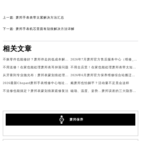
吉林省吉林市船营区河南街萧邦售后服务中心（需提前预约）
吉林省辽源市龙山区人民大街萧邦售后服务中心（需提前预约）
上一篇:
萧邦手表表带太紧解决方法汇总
吉林省梅河口市新华街道梅河大街萧邦售后服务中心（需提前预约）
下一篇:
萧邦手表机芯里面有划痕解决方法详解
吉林省四平市铁东区紫气大路与南九经街交汇处萧邦售后服务中心（需提前预约）
吉林省松原市宁江区五环大街萧邦售后服务中心（需提前预约）
相关文章
吉林省通化市东昌区环通乡江南大街萧邦售后服务中心（需提前预约）
吉林省延边市延吉市解放路萧邦售后服务中心（需提前预约）
不换零件也能修好？萧邦停走的低成本解决方案
2026年7月萧邦官方售后服务中心（维修_保养）迁址及新开补充最终通告
辽宁省鞍山市铁东区站前街萧邦售后服务中心（需提前预约）
不用送修！在家也能处理萧邦表耳掉落问题
不用去店里！在家也能处理萧邦表带太短问题
辽宁省本溪市平山区胜利路萧邦售后服务中心（需提前预约）
从牙膏到专业抛光布：萧邦表蒙划痕处理大全
2026年6月萧邦官方保养维修综合站搬迁及新增服务点补充最终公示内容公开
2026最新Chopard萧邦手表维修中心地址考察报告
戴萧邦也怕躺平？活动量不足竟会这样
辽宁省朝阳市双塔区新华路萧邦售后服务中心（需提前预约）
不送修也能搞定？萧邦表蒙划痕家庭修复法
磁场、温度、姿势…萧邦误差的三大隐形杀手
辽宁省丹东市振兴区七经街萧邦售后服务中心（需提前预约）
辽宁省抚顺市新抚区东一路萧邦售后服务中心（需提前预约）
辽宁省阜新市海州区解放大街萧邦售后服务中心（需提前预约）
辽宁省葫芦岛市连山区中央路萧邦售后服务中心（需提前预约）
萧邦保养
辽宁省锦州市古塔区中央大街萧邦售后服务中心（需提前预约）
辽宁省辽阳市白塔区新运大街萧邦售后服务中心（需提前预约）