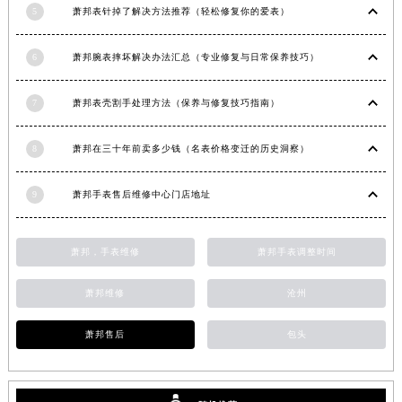
5
萧邦表针掉了解决方法推荐（轻松修复你的爱表）
安徽省蚌埠市蚌山区淮河路萧邦售后服务中心（需提前预约）
安徽省亳州市谯城区魏武大道萧邦售后服务中心（需提前预约）
6
萧邦腕表摔坏解决办法汇总（专业修复与日常保养技巧）
安徽省池州市贵池区长江路萧邦售后服务中心（需提前预约）
安徽省滁州市琅琊区南谯北路萧邦售后服务中心（需提前预约）
7
萧邦表壳割手处理方法（保养与修复技巧指南）
安徽省阜阳市颍州区颍州北路萧邦售后服务中心（需提前预约）
安徽省淮北市相山区淮海路萧邦售后服务中心（需提前预约）
8
萧邦在三十年前卖多少钱（名表价格变迁的历史洞察）
安徽省淮南市田家庵区国庆中路萧邦售后服务中心（需提前预约）
安徽省黄山市屯溪区黄山西路萧邦售后服务中心（需提前预约）
9
萧邦手表售后维修中心门店地址
安徽省六安市金安区解放中路萧邦售后服务中心（需提前预约）
安徽省马鞍山市雨山区湖南西路萧邦售后服务中心（需提前预约）
萧邦，手表维修
萧邦手表调整时间
安徽省宿州市埇桥区人民中路萧邦售后服务中心（需提前预约）
安徽省铜陵市铜官区石城大道萧邦售后服务中心（需提前预约）
萧邦维修
沧州
安徽省芜湖市镜湖区中山路步行街萧邦售后服务中心（需提前预约）
萧邦售后
包头
安徽省宣城市宣州区叠嶂西路萧邦售后服务中心（需提前预约）
福建省龙岩市新罗区九一南路萧邦售后服务中心（需提前预约）
福建省南平市建阳区人民西路萧邦售后服务中心（需提前预约）