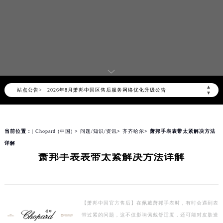
▲
站点公告>
2026年8月萧邦中国区售后服务网络优化升级公告
▼
2026年8月萧邦全国官方售后客户服务热线：400-885-0231
萧邦官方全国统一服务热线400-885-0231，服务覆盖中国大陆、香港、澳门、台湾全部区域（非大陆需加拨“+86”）
当前位置：
| Chopard (中国)
>
问题/知识/资讯
>
齐齐哈尔
> 萧邦手表表带太紧解决方法
2026年8月萧邦售后服务中心最新网点地址：
详解
北京市朝阳区建国门外大街甲6号华熙国际中心写字楼D座11层1102室（北京总部）（需提前预约）
萧邦手表表带太紧解决方法详解
北京市东城区东长安街1号东方广场写字楼W3座6层602室（需提前预约）
天津市和平区赤峰道136号天津国际金融中心写字楼26层2603室（需提前预约）
上海市徐汇区虹桥路3号港汇中心写字楼2座37层3705室（需提前预约）
上海市黄浦区南京东路299号宏伊国际广场写字楼8层806室（需提前预约）
【萧邦中国官方售后】在佩戴萧邦手表时，有时会遇到表
带过紧的问题，这不仅影响佩戴舒适度，还可能对皮肤造
南京市秦淮区中山南路1号（新街口）南京中心写字楼22层C1-1室（需提前预约）