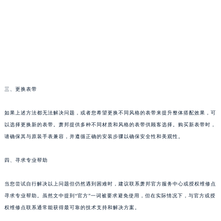
南通市崇川区工农路57号圆融广场写字楼16层1603室（需提前预约）
苏州市苏州工业园区星港街199号苏州中心办公楼C座22层08室（需提前预约）
武汉市江汉区解放大道686号世界贸易大厦38层09室（需提前预约）
南宁市青秀区金湖路59号地王大厦12楼1224室（需提前预约）
合肥市蜀山区潜山路111号万象城华润大厦B座12楼03室（需提前预约）
泉州市丰泽区宝洲路729号浦西万达中心写字楼A座7楼709室（需提前预约）
三、更换表带
青岛市南区山东路6号华润大厦B座22层04室（需提前预约）
烟台市芝罘区胜利路139号万达金融中心A座907室（需提前预约）
如果上述方法都无法解决问题，或者您希望更换不同风格的表带来提升整体搭配效果，可
长春市朝阳区西安大路727号中银大厦A座(旺进大厦)18层09室（需提前预约）
以选择更换新的表带。萧邦提供多种不同材质和风格的表带供顾客选择。购买新表带时，
贵阳市南明区都司高架桥路33号亨特国际金融中心14楼14D（需提前预约）
请确保其与原装手表兼容，并遵循正确的安装步骤以确保安全性和美观性。
昆明市盘龙区北京路928号同德昆明广场写字楼10层06室（需提前预约）
石家庄市长安区中山东路39号勒泰中心写字楼B座13层07室（需提前预约）
四、寻求专业帮助
西安市碑林区南关正街88号华侨城长安国际中心E座6楼10室（需提前预约）
当您尝试自行解决以上问题但仍然遇到困难时，建议联系萧邦官方服务中心或授权维修点
海口市龙华区金贸东路5号海口华润大厦B座17层1707室（需提前预约）
寻求专业帮助。虽然文中提到“官方”一词被要求避免使用，但在实际情况下，与官方或授
唐山市路南区新华东道100号万达广场写字楼A座10层1002室（需提前预约）
权维修点联系通常能获得最可靠的技术支持和解决方案。
台州市椒江区东海大道1800号腾达中心东1幢20楼2002室（需提前预约）