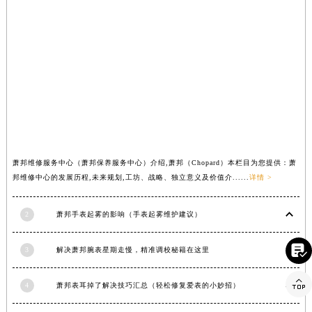
内蒙古自治区乌兰察布市集宁区恩和大街萧邦售后服务中心（需提前预约）
内蒙古自治区锡林郭勒盟市锡林浩特市光明街与额尔敦路交叉口萧邦售后服务中心（需提前预约）
内蒙古自治区兴安盟市乌兰浩特市兴安大街萧邦售后服务中心（需提前预约）
山西省大同市平城区迎宾街萧邦售后服务中心（需提前预约）
山西省晋城市城区黄华街萧邦售后服务中心（需提前预约）
山西省晋中市榆次区顺城街萧邦售后服务中心（需提前预约）
山西省临汾市尧都区解放路萧邦售后服务中心（需提前预约）
山西省吕梁市离石区永宁中路与建设街交叉口萧邦售后服务中心（需提前预约）
萧邦维修服务中心（萧邦保养服务中心）介绍,萧邦（Chopard）本栏目为您提供：萧
山西省朔州市朔城区怡西路与鄯阳西街交汇处萧邦售后服务中心（需提前预约）
邦维修中心的发展历程,未来规划,工坊、战略、独立意义及价值介......
详情 >
山西省忻州市忻府区和平东街与七一南路交叉口萧邦售后服务中心（需提前预约）
山西省阳泉市郊区平阳东街与新城大道交叉口萧邦售后服务中心（需提前预约）
2
萧邦手表起雾的影响（手表起雾维护建议）
山西省运城市盐湖区河东街萧邦售后服务中心（需提前预约）
山西省长治市潞州区英雄中路萧邦售后服务中心（需提前预约）

3
解决萧邦腕表星期走慢，精准调校秘籍在这里
山西省太原市迎泽区迎泽街道解放路15号亨得利名表维修授权店3楼萧邦售后服务中心（需提前预约）

天津市和平区赤峰道136号天津国际金融中心26层2603室萧邦售后服务中心（需提前预约）
4
萧邦表耳掉了解决技巧汇总（轻松修复爱表的小妙招）
安徽省安庆市迎江区人民路萧邦售后服务中心（需提前预约）