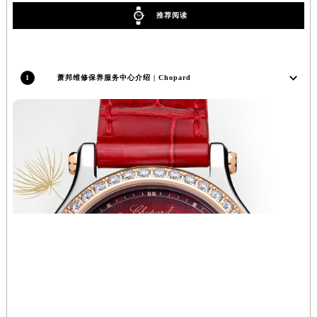
辽宁省盘锦市兴隆台区石油大街萧邦售后服务中心（需提前预约）
推荐阅读
辽宁省铁岭市银州区南马路萧邦售后服务中心（需提前预约）
辽宁省营口市站前区市府路与渤海大街交叉口萧邦售后服务中心（需提前预约）
辽宁省沈阳市沈河区中街路137号亨得利名表维修授权店1楼萧邦售后服务中心（需提前预约）
1
萧邦维修保养服务中心介绍 | Chopard
辽宁省沈阳市沈河区中街路83号亨得利名表维修授权店1楼萧邦售后服务中心（需提前预约）
北京市朝阳区建国门外大街甲6号华熙国际中心D座11层1102室萧邦售后服务中心（北京总部）（需提前预约）
北京市东城区东长安街1号王府井东方广场W3座6层602室萧邦售后服务中心（需提前预约）
河北省保定市竞秀区朝阳北大街北国先天下萧邦售后服务中心（需提前预约）
内蒙古自治区阿拉善盟市左旗土尔扈特大街萧邦售后服务中心（需提前预约）
内蒙古自治区巴彦淖尔市临河区新华街萧邦售后服务中心（需提前预约）
内蒙古自治区包头市青山区幸福路甲3号王府井百货名表维修萧邦售后服务中心（需提前预约）
内蒙古自治区赤峰市红山区哈达街萧邦售后服务中心（需提前预约）
内蒙古自治区鄂尔多斯市东胜区伊金霍洛街萧邦售后服务中心（需提前预约）
内蒙古自治区呼伦贝尔市海拉尔区中央街萧邦售后服务中心（需提前预约）
内蒙古自治区通辽市科尔沁区明仁大街萧邦售后服务中心（需提前预约）
内蒙古自治区乌海市海勃湾区人民南路萧邦售后服务中心（需提前预约）