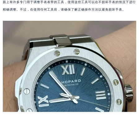
面上有许多专门用于调整手表表带的工具，使用这些工具可以在不损坏手表的情况下进行
厦门市思明区湖滨东路95号华润大厦写字楼B座11层1104室（需提前预约）
精确调整。不过，在使用任何工具前，请确保了解正确操作方法以避免损坏手表。
福州市鼓楼区五四路128-1号恒力城写字楼15层03室（需提前预约）
成都市锦江区人民东路6号SAC东原中心写字楼24层2406B室（需提前预约）
重庆市江北区观音桥步行街2号融恒时代广场写字楼9层902室（需提前预约）
长沙市芙蓉区定王台街道建湘路393号世茂环球金融中心写字楼（芙蓉广场）10层13室（需提前预约）
郑州市二七区铭功路10号华润大厦写字楼29层2905室（需提前预约）
太原市迎泽区解放路15号亨得利名表服务中心（品牌授权店）3层整层（需提前预约）
沈阳市沈河区中街路137号亨得利名表服务中心（品牌授权店）1层整层（需提前预约）
沈阳市沈河区中街路83号亨得利名表服务中心（品牌授权店）1层整层（需提前预约）
乌鲁木齐市天山区红山路26号时代广场（CCMALL）C座17层17-B（需提前预约）
温州市鹿城区锦绣路1067号置信广场10层1015室（需提前预约）
哈尔滨市道里区友谊西路600号富力中心T2座写字楼29层03室（需提前预约）
大连市中山区人民路15号国际金融大厦7层G室（需提前预约）
佛山市禅城区季华五路57号万科金融中心C座12层1205室（需提前预约）
东莞市东城街道鸿福东路1号民盈国贸中心T1写字楼9层907室（需提前预约）
无锡市梁溪区人民中路139号恒隆广场写字楼1座11层1104室（需提前预约）