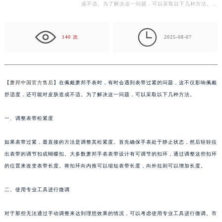
成不适。为了解决这一问题，可以采取以下几种方法。
常州市新北区龙锦路1590号现代传媒中心写字楼5号楼10层1008室（需提前预约）
一、调整表带松紧度 如果表带过紧，最直接的方法是
徐州市鼓楼区淮海东路29号苏宁广场IFC国际金融中心写字楼35层3508室（需提前预约）
调…

扬州市邗江区国展路29号星耀天地写字楼1号楼18层1803室（需提前预约）
140 次
2025-08-07
盐城市盐都区世纪大道5号盐城金融城写字楼1号楼16层1604室（需提前预约）
泰州市海陵区永定东路399号置地商务中心东塔写字楼（华润万象城）17层1706室（需提前预约）
宁波市江北区大闸南路500号来福士广场办公楼20层2009室（需提前预约）
【
萧邦中国官方售后
】在佩戴萧邦手表时，有时会遇到表带过紧的问题，这不仅影响佩戴
杭州市上城区钱江路1366号华润大厦写字楼A座5层503-5室（需提前预约）
舒适度，还可能对皮肤造成不适。为了解决这一问题，可以采取以下几种方法。
金华市金东区东市南街777号金华万达广场写字楼4号楼22层2209室（需提前预约）
绍兴市越城区胜利东路379号世茂天际中心写字楼8层805室（需提前预约）
一、调整表带松紧度
嘉兴市南湖区广益路705号嘉兴世界贸易中心写字楼A座13层1304室（需提前预约）
如果表带过紧，最直接的方法是调整其松紧度。首先确保手表处于静止状态，然后轻轻拉
南昌市红谷滩新区红谷中大道998号绿地双子塔（中央广场）A1座办公楼14层07室（需提前预约）
出表带的调节扣或蝴蝶扣。大多数萧邦手表表带设计有可调节的扣环，通过调整这些扣环
济南市历下区经十路11111号华润中心写字楼（万象城）15层1508室（需提前预约）
的位置来改变表带长度。将扣环向内推可以缩短表带长度，向外拉则可以增加长度。
广州市天河区天河路230号万菱汇国际中心写字楼A塔7层704室（需提前预约）
广州市越秀区环市东路371-375号世界贸易中心大厦南塔写字楼15层07室（需提前预约）
二、使用专业工具进行微调
深圳市罗湖区深南东路5001号华润大厦写字楼17层1701室（需提前预约）
对于那些无法通过手动调整来达到理想效果的情况，可以考虑使用专业工具进行微调。市
惠州市惠城区江北文昌一路7号华贸大厦写字楼1座30层05室（需提前预约）