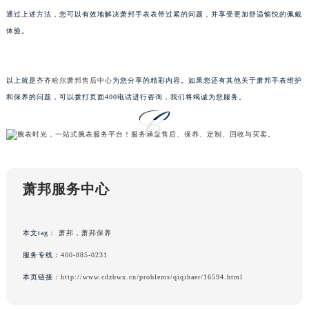
内蒙古自治区呼和浩特市玉泉区大学西街70号华润万象城写字楼（鄂尔多斯大厦）23层2326室（需提前预约）
通过上述方法，您可以有效地解决萧邦手表表带过紧的问题，并享受更加舒适愉悦的佩戴
甘肃省兰州市七里河区西津西路16号兰州中心写字楼21层2102室（需提前预约）
体验。
重庆市解放碑渝中区民权路28号英利国际金融中心写字楼20层01室（需提前预约）
黑龙江省大庆市萨尔图区会战大街萧邦售后服务中心（需提前预约）
以上就是
齐齐哈尔萧邦售后中心
为您分享的精彩内容。如果您还有其他关于萧邦手表维护
黑龙江省鹤岗市向阳区红军路萧邦售后服务中心（需提前预约）
和保养的问题，可以拨打页面400电话进行咨询，我们将竭诚为您服务。
黑龙江省黑河市爱辉区中央街萧邦售后服务中心（需提前预约）
黑龙江省鸡西市鸡冠区红军路萧邦售后服务中心（需提前预约）
黑龙江省佳木斯市向阳区长安路萧邦售后服务中心（需提前预约）
黑龙江省牡丹江市东安区太平路萧邦售后服务中心（需提前预约）
黑龙江省七台河市桃山区大同街萧邦售后服务中心（需提前预约）
萧邦服务中心
黑龙江省齐齐哈尔市龙沙区龙华路萧邦售后服务中心（需提前预约）
黑龙江省双鸭山市尖山区新兴大街萧邦售后服务中心（需提前预约）
本文tag：
萧邦
，
萧邦保养
黑龙江省绥化市北林区新华街与康庄路交叉口萧邦售后服务中心（需提前预约）
服务专线：
400-885-0231
黑龙江省伊春市伊美区通河路萧邦售后服务中心（需提前预约）
本页链接：
http://www.cdzbwx.cn/problems/qiqihaer/16594.html
吉林省白城市洮北区明仁南街萧邦售后服务中心（需提前预约）
吉林省白山市浑江区浑江大街萧邦售后服务中心（需提前预约）