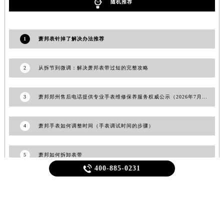
随机推荐
福建省宁德市蕉城区天湖东路萧邦售后服务中心（需提前预约）
福建省莆田市城厢区霞林街道荔华东大道萧邦售后服务中心（需提前预约）
福建省三明市三元区东乾二路萧邦售后服务中心（需提前预约）
1
萧邦表针掉了解决办法推荐
福建省漳州市龙文区步港路萧邦售后服务中心（需提前预约）
江苏省常州市新北区龙锦路1590号现代传媒中心5号楼10层1008室萧邦售后服务中心（需提前预约）
2
从拆节到微调：解决萧邦表带过短的完整攻略
江苏省淮安市清江浦区淮海北路萧邦售后服务中心（需提前预约）
江苏省连云港市海州区通灌北路萧邦售后服务中心（需提前预约）
3
萧邦郑州售后电话提供专业手表维修保养服务权威公示（2026年7月最新）
江苏省南京市秦淮区中山南路1号南京中心22层22-C1-C3室萧邦售后服务中心（需提前预约）
江苏省宿迁市宿城区西湖路萧邦售后服务中心（需提前预约）
4
萧邦手表如何调整时间（手表调试时间的步骤）
江苏省泰州市海陵区永定东路399号置地商务中心东塔（华润万象城）17层1706室萧邦售后服务中心（需提前预约）
江苏省徐州市鼓楼区淮海东路29号苏宁广场IFC国际金融中心35层3508室萧邦售后服务中心（需提前预约）
5
萧邦如何拆卸表带
江苏省盐城市盐都区世纪大道5号盐城金融城写字楼1号楼16层1604室萧邦售后服务中心（需提前预约）

400-885-0231
江苏省扬州市邗江区国展路29号星耀天地写字楼1号楼18层1803室萧邦售后服务中心（需提前预约）
江苏省镇江市京口区中山东路萧邦售后服务中心（需提前预约）
江西省抚州市临川区赣东大道萧邦售后服务中心（需提前预约）
江西省赣州市章贡区文清路萧邦售后服务中心（需提前预约）