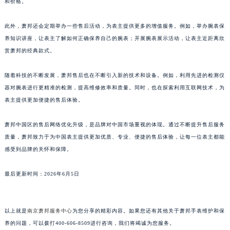
和价格。
广东省汕头市龙湖区长平路萧邦售后服务中心（需提前预约）
广东省汕尾市城区香洲街道园林社区翠园街萧邦售后服务中心（需提前预约）
此外，萧邦还会定期举办一些售后活动，为表主提供更多的增值服务。例如，举办腕表保
养知识讲座，让表主了解如何正确保养自己的腕表；开展腕表展示活动，让表主近距离欣
广东省韶关市武江区芙蓉新区与老城中心交汇处萧邦售后服务中心（需提前预约）
赏萧邦的经典款式。
广东省深圳市罗湖区深南东路5001号华润大厦17层1701室萧邦售后服务中心（需提前预约）
广东省阳江市江城区东风一路萧邦售后服务中心（需提前预约）
随着科技的不断发展，萧邦售后也在不断引入新的技术和设备。例如，利用先进的检测仪
广东省云浮市云城区金山路萧邦售后服务中心（需提前预约）
器对腕表进行更精准的检测，提高维修效率和质量。同时，也在探索利用互联网技术，为
广东省湛江市赤坎区观海北路萧邦售后服务中心（需提前预约）
表主提供更加便捷的售后体验。
广东省肇庆市端州区信安大道与砚都大道交汇处萧邦售后服务中心（需提前预约）
萧邦中国区的售后网络优化升级，是品牌对中国市场重视的体现。通过不断提升售后服务
广西壮族自治区百色市右江区中山二路萧邦售后服务中心（需提前预约）
质量，萧邦致力于为中国表主提供更加优质、专业、便捷的售后体验，让每一位表主都能
广西壮族自治区北海市海城区北京路萧邦售后服务中心（需提前预约）
感受到品牌的关怀和保障。
广西壮族自治区崇左市江州区石景林街道友谊大道与丽川路交汇处萧邦售后服务中心（需提前预约）
广西壮族自治区防城港市港口区金花茶大道萧邦售后服务中心（需提前预约）
最后更新时间：2026年6月5日
广西壮族自治区贵港市港北区港城街道布山大道与仙衣路交叉口萧邦售后服务中心（需提前预约）
广西壮族自治区桂林市秀峰区红岭路萧邦售后服务中心（需提前预约）
以上就是
南京萧邦服务中心
为您分享的精彩内容。如果您还有其他关于萧邦手表维护和保
广西壮族自治区河池市金城江区金城江街道朝阳路萧邦售后服务中心（需提前预约）
养的问题，可以拨打400-606-8509进行咨询，我们将竭诚为您服务。
广西壮族自治区贺州市八步区城东街道灵峰南路萧邦售后服务中心（需提前预约）