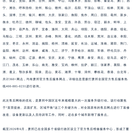
坊、保定、贵阳、泉州、台州、湖州、中山、乌鲁木齐、洛阳、邯郸、秦皇岛、澳门、西
江西省南昌市红谷滩新区红谷中大道998号绿地双子塔（中央广场）A1座办公楼14层1407室萧邦售后服务中心（需提前预约）
宁、潍坊、呼和浩特、沧州、鞍山、赣州、临沂、岳阳、平顶山、镇江、桂林、芜湖、汕
江西省萍乡市安源区萍安北大道与康庄路交叉口萧邦售后服务中心（需提前预约）
头、淄博、兰州、银川、郴州、大庆、张家口、衡阳、焦作、周口、邵阳、亳州、新乡、
衡水、牡丹江、德州、聊城、包头、淮安、宜昌、许昌、邢台、宿迁、丽水、蚌埠、上
江西省上饶市信州区滨江西路萧邦售后服务中心（需提前预约）
饶、晋中、葫芦岛、四平、宜春、滁州、大同、舟山、绵阳、天水、德阳、承德、绥化、
江西省新余市渝水区北湖西路萧邦售后服务中心（需提前预约）
马鞍山、三明、滨州、黄冈、赤峰、荆州、通化、鸡西、佳木斯、黑河、连云港、阜阳、
江西省宜春市袁州区中山中路萧邦售后服务中心（需提前预约）
吉安、枣庄、永州、清远、揭阳、梧州、渭南、延安、长治、运城、淮南、莆田、荆门、
江西省鹰潭市月湖区胜利东路萧邦售后服务中心（需提前预约）
益阳、梅州、达州、榆林、威海、九江、济宁、齐齐哈尔、南阳、常德、呼伦贝尔、丹
山东省德州市德城区东风中路萧邦售后服务中心（需提前预约）
东、锦州、辽阳、辽源、衢州、安庆、龙岩、宁德、鹰潭、泰安、商丘、驻马店、咸宁、
山东省东营市东营区济南路萧邦售后服务中心（需提前预约）
江门、茂名、玉林、乐山、南充、雅安、宝鸡、柳州、拉萨、丽江、张家界、襄阳、株
洲、遵义、鄂尔多斯、阳泉、昆山、黄石、湘潭、十堰、漳州、攀枝花、香港、台北等，
山东省济南市历下区经十路11111号华润中心写字楼（万象城）15层1508室萧邦售后服务中心（需提前预约）
共计360+网点，均有萧邦官方售后服务网点，详细信息需拨打萧邦全国官方售后服务热
山东省济宁市任城区太白楼路萧邦售后服务中心（需提前预约）
线400-885-0231进行咨询。
山东省莱芜市文化南路8号银座商城名表维修一楼名表维修萧邦售后服务中心（需提前预约）
山东省临沂市兰山区解放路萧邦售后服务中心（需提前预约）
此次售后网络的优化，是萧邦中国区近年来规模最大的一次服务升级行动。该行动聚焦
山东省日照市东港区烟台路萧邦售后服务中心（需提前预约）
于“直营提效、店面扩充、区域平衡”这三个关键方向，对全国原有的售后网点进行了装修
山东省泰安市泰山区财源街道泰山大街萧邦售后服务中心（需提前预约）
改造、设备更新以及人员培训等工作。同时，还在多个城市新增了服务点。
山东省威海市环翠区新威海路89号振华商厦一楼名表维修萧邦售后服务中心（需提前预约）
截至2026年6月，萧邦已在全国多个省级行政区设立了官方售后维修服务中心，形成了覆
山东省潍坊市奎文区东风东街萧邦售后服务中心（需提前预约）