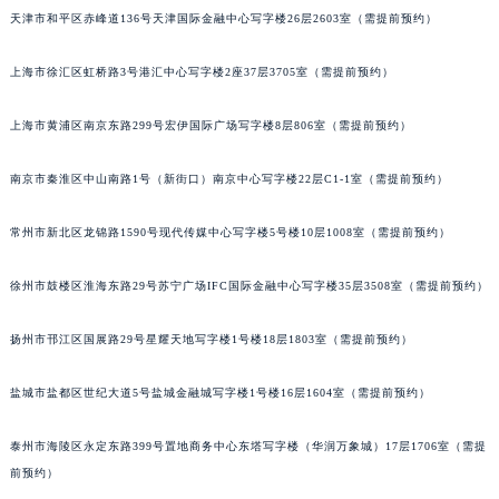
天津市和平区赤峰道136号天津国际金融中心写字楼26层2603室（需提前预约）
重庆市江北区观音桥步行街2号融恒时代广场写字楼9层902室（需提前预约）
长沙市芙蓉区定王台街道建湘路393号世茂环球金融中心写字楼（芙蓉广场）10层13室（需提前预约）
上海市徐汇区虹桥路3号港汇中心写字楼2座37层3705室（需提前预约）
郑州市二七区铭功路10号华润大厦写字楼29层2905室（需提前预约）
太原市迎泽区解放路15号亨得利名表服务中心（品牌授权店）3层整层（需提前预约）
上海市黄浦区南京东路299号宏伊国际广场写字楼8层806室（需提前预约）
沈阳市沈河区中街路137号亨得利名表服务中心（品牌授权店）1层整层（需提前预约）
沈阳市沈河区中街路83号亨得利名表服务中心（品牌授权店）1层整层（需提前预约）
南京市秦淮区中山南路1号（新街口）南京中心写字楼22层C1-1室（需提前预约）
乌鲁木齐市天山区红山路26号时代广场（CCMALL）C座17层17-B（需提前预约）
常州市新北区龙锦路1590号现代传媒中心写字楼5号楼10层1008室（需提前预约）
温州市鹿城区锦绣路1067号置信广场10层1015室（需提前预约）
哈尔滨市道里区友谊西路600号富力中心T2座写字楼29层03室（需提前预约）
徐州市鼓楼区淮海东路29号苏宁广场IFC国际金融中心写字楼35层3508室（需提前预约）
大连市中山区人民路15号国际金融大厦7层G室（需提前预约）
佛山市禅城区季华五路57号万科金融中心C座12层1205室（需提前预约）
扬州市邗江区国展路29号星耀天地写字楼1号楼18层1803室（需提前预约）
东莞市东城街道鸿福东路1号民盈国贸中心T1写字楼9层907室（需提前预约）
盐城市盐都区世纪大道5号盐城金融城写字楼1号楼16层1604室（需提前预约）
无锡市梁溪区人民中路139号恒隆广场写字楼1座11层1104室（需提前预约）
南通市崇川区工农路57号圆融广场写字楼16层1603室（需提前预约）
泰州市海陵区永定东路399号置地商务中心东塔写字楼（华润万象城）17层1706室（需提
苏州市苏州工业园区星港街199号苏州中心办公楼C座22层08室（需提前预约）
前预约）
武汉市江汉区解放大道686号世界贸易大厦38层09室（需提前预约）