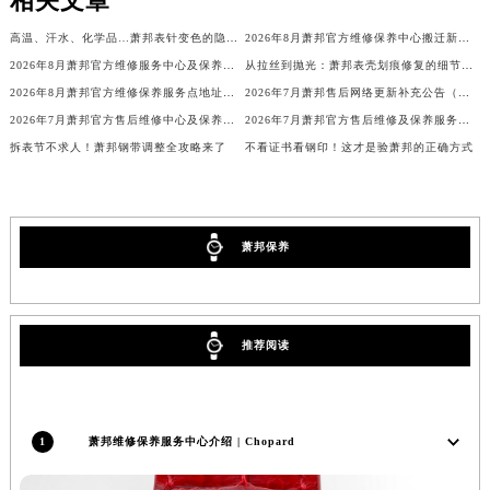
相关文章
香港特别行政区铜锣湾区湾仔区轩尼诗道萧邦售后服务中心（需提前预约）
高温、汗水、化学品…萧邦表针变色的隐形杀手
2026年8月萧邦官方维修保养中心搬迁新增客户告知文件
河南省安阳市文峰区解放大道萧邦售后服务中心（需提前预约）
2026年8月萧邦官方维修服务中心及保养站最新调整补充确认终稿说明
从拉丝到抛光：萧邦表壳划痕修复的细节全解析
河南省鹤壁市淇滨区九州路萧邦售后服务中心（需提前预约）
2026年8月萧邦官方维修保养服务点地址变动及新开完整目录文件
2026年7月萧邦售后网络更新补充公告（含网点迁址及新开）
河南省济源市沁园街道济水大道萧邦售后服务中心（需提前预约）
2026年7月萧邦官方售后维修中心及保养中心迁址新增全记录文本
2026年7月萧邦官方售后维修及保养服务网络最终迁址与扩张终稿
河南省焦作市解放区解放路萧邦售后服务中心（需提前预约）
拆表节不求人！萧邦钢带调整全攻略来了
不看证书看钢印！这才是验萧邦的正确方式
河南省开封市鼓楼区中山路萧邦售后服务中心（需提前预约）
河南省洛阳市西工区中州中路与解放路交叉口萧邦售后服务中心（需提前预约）
河南省漯河市源汇区交通路萧邦售后服务中心（需提前预约）
萧邦保养
河南省南阳市宛城区范蠡东路与南都路交叉口萧邦售后服务中心（需提前预约）
河南省平顶山市卫东区建设路萧邦售后服务中心（需提前预约）
河南省濮阳市大华龙区开州路绿城路交叉口萧邦售后服务中心（需提前预约）
推荐阅读
河南省三门峡市湖滨区和平路萧邦售后服务中心（需提前预约）
河南省商丘市梁园区神火大道萧邦售后服务中心（需提前预约）
河南省新乡市红旗区人民路萧邦售后服务中心（需提前预约）
1
萧邦维修保养服务中心介绍 | Chopard
河南省信阳市浉河区东方红大道萧邦售后服务中心（需提前预约）
河南省许昌市魏都区建安大道与八龙路交叉口萧邦售后服务中心（需提前预约）