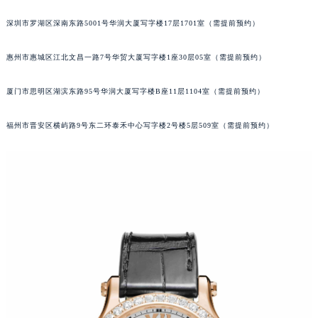
黑龙江省大庆市萨尔图区会战大街萧邦售后服务中心（需提前预约）
深圳市罗湖区深南东路5001号华润大厦写字楼17层1701室（需提前预约）
黑龙江省鹤岗市向阳区红军路萧邦售后服务中心（需提前预约）
黑龙江省黑河市爱辉区中央街萧邦售后服务中心（需提前预约）
惠州市惠城区江北文昌一路7号华贸大厦写字楼1座30层05室（需提前预约）
黑龙江省鸡西市鸡冠区红军路萧邦售后服务中心（需提前预约）
厦门市思明区湖滨东路95号华润大厦写字楼B座11层1104室（需提前预约）
黑龙江省佳木斯市向阳区长安路萧邦售后服务中心（需提前预约）
黑龙江省牡丹江市东安区太平路萧邦售后服务中心（需提前预约）
福州市晋安区横屿路9号东二环泰禾中心写字楼2号楼5层509室（需提前预约）
黑龙江省七台河市桃山区大同街萧邦售后服务中心（需提前预约）
黑龙江省齐齐哈尔市龙沙区龙华路萧邦售后服务中心（需提前预约）
黑龙江省双鸭山市尖山区新兴大街萧邦售后服务中心（需提前预约）
黑龙江省绥化市北林区新华街与康庄路交叉口萧邦售后服务中心（需提前预约）
黑龙江省伊春市伊美区通河路萧邦售后服务中心（需提前预约）
吉林省白城市洮北区明仁南街萧邦售后服务中心（需提前预约）
吉林省白山市浑江区浑江大街萧邦售后服务中心（需提前预约）
吉林省吉林市船营区河南街萧邦售后服务中心（需提前预约）
吉林省辽源市龙山区人民大街萧邦售后服务中心（需提前预约）
吉林省梅河口市新华街道梅河大街萧邦售后服务中心（需提前预约）