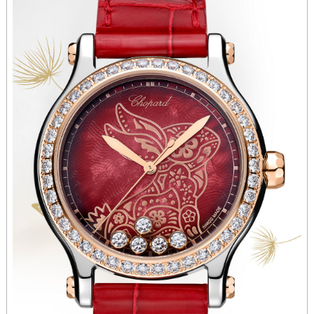
河南省郑州市二七区民主路10号华润大厦29层2905室萧邦售后服务中心（需提前预约）
河南省周口市川汇区七一路萧邦售后服务中心（需提前预约）
河南省驻马店市驿城区乐山大道与置地大道交叉口萧邦售后服务中心（需提前预约）
湖北省鄂州市鄂城区文星大道萧邦售后服务中心（需提前预约）
湖北省黄冈市黄州区赤壁大道萧邦售后服务中心（需提前预约）
湖北省黄石市黄石港区武汉路萧邦售后服务中心（需提前预约）
湖北省荆门市东宝中天街步行街萧邦售后服务中心（需提前预约）
湖北省荆州市荆州区荆中路萧邦售后服务中心（需提前预约）
湖北省十堰市茅箭区人民北路萧邦售后服务中心（需提前预约）
湖北省随州市曾都区青年路萧邦售后服务中心（需提前预约）
湖北省咸宁市咸安区长安大道萧邦售后服务中心（需提前预约）
湖北省襄阳市樊城区长虹路与人民路交叉口萧邦售后服务中心（需提前预约）
湖北省孝感市孝南区复兴大道萧邦售后服务中心（需提前预约）
湖北省宜昌市西陵区夷陵大道与港窑路萧邦售后服务中心（需提前预约）
湖南省常德市武陵区人民路萧邦售后服务中心（需提前预约）
湖南省郴州市北湖区国庆北路萧邦售后服务中心（需提前预约）