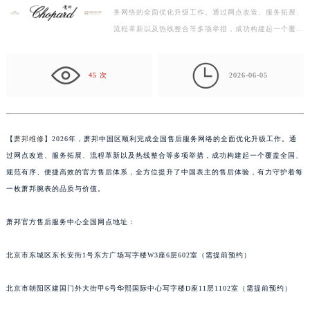
务网络的全面优化升级工作。通过网点改造、服务拓展、
盐城市盐都区世纪大道5号盐城金融城写字楼1号楼16层1604室（需提前预约）
流程革新以及热线整合等多项举措，成功构建起一个覆盖
泰州市海陵区永定东路399号置地商务中心东塔写字楼（华润万象城）17层1706室（需提前预约）
全国、规范有序、便捷高效的官方售后体系，全方位提
宁波市江北区大闸南路500号来福士广场办公楼20层2009室（需提前预约）
升…

杭州市上城区钱江路1366号华润大厦写字楼A座5层503-5室（需提前预约）
45 次
2026-06-05
金华市金东区东市南街777号金华万达广场写字楼4号楼22层2209室（需提前预约）
绍兴市越城区胜利东路379号世茂天际中心写字楼8层805室（需提前预约）
嘉兴市南湖区广益路705号嘉兴世界贸易中心写字楼A座13层1304室（需提前预约）
【
萧邦维修
】2026年，萧邦中国区顺利完成全国售后服务网络的全面优化升级工作。通
南昌市红谷滩新区红谷中大道998号绿地双子塔（中央广场）A1座办公楼14层07室（需提前预约）
过网点改造、服务拓展、流程革新以及热线整合等多项举措，成功构建起一个覆盖全国、
济南市历下区经十路11111号华润中心写字楼（万象城）15层1508室（需提前预约）
规范有序、便捷高效的官方售后体系，全方位提升了中国表主的售后体验，有力守护着每
广州市天河区天河路230号万菱汇国际中心写字楼A塔7层704室（需提前预约）
一枚萧邦腕表的品质与价值。
广州市越秀区环市东路371-375号世界贸易中心大厦南塔写字楼15层07室（需提前预约）
萧邦官方售后服务中心全国网点地址：
深圳市罗湖区深南东路5001号华润大厦写字楼17层1701室（需提前预约）
惠州市惠城区江北文昌一路7号华贸大厦写字楼1座30层05室（需提前预约）
北京市东城区东长安街1号东方广场写字楼W3座6层602室（需提前预约）
厦门市思明区湖滨东路95号华润大厦写字楼B座11层1104室（需提前预约）
福州市鼓楼区五四路128-1号恒力城写字楼15层03室（需提前预约）
北京市朝阳区建国门外大街甲6号华熙国际中心写字楼D座11层1102室（需提前预约）
成都市锦江区人民东路6号SAC东原中心写字楼24层2406B室（需提前预约）