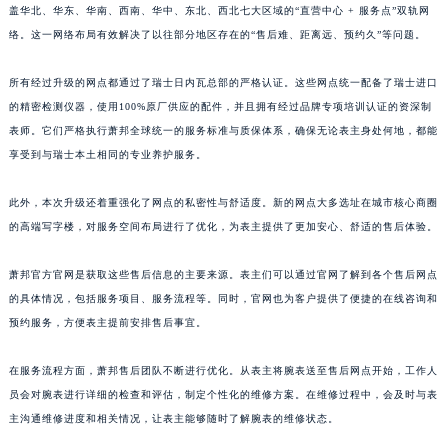
盖华北、华东、华南、西南、华中、东北、西北七大区域的“直营中心 + 服务点”双轨网
山东省枣庄市滕州市北辛路与善国路交叉口萧邦售后服务中心（需提前预约）
络。这一网络布局有效解决了以往部分地区存在的“售后难、距离远、预约久”等问题。
山东省淄博市张店区金晶大道萧邦售后服务中心（需提前预约）
上海市黄浦区南京东路299号宏伊国际广场写字楼8层806室萧邦售后服务中心（需提前预约）
所有经过升级的网点都通过了瑞士日内瓦总部的严格认证。这些网点统一配备了瑞士进口
上海市徐汇区虹桥路3号港汇中心2座37层3705室萧邦售后服务中心（需提前预约）
的精密检测仪器，使用100%原厂供应的配件，并且拥有经过品牌专项培训认证的资深制
表师。它们严格执行萧邦全球统一的服务标准与质保体系，确保无论表主身处何地，都能
浙江省杭州市上城区钱江路1366号华润大厦A座5层503-5室萧邦售后服务中心（需提前预约）
享受到与瑞士本土相同的专业养护服务。
浙江省湖州市吴兴区劳动路萧邦售后服务中心（需提前预约）
浙江省嘉兴市南湖区广益路705号嘉兴世界贸易中心A座13层1304室萧邦售后服务中心（需提前预约）
此外，本次升级还着重强化了网点的私密性与舒适度。新的网点大多选址在城市核心商圈
浙江省金华市金东区东市南街777号金华万达广场4号楼22楼2209室萧邦售后服务中心（需提前预约）
的高端写字楼，对服务空间布局进行了优化，为表主提供了更加安心、舒适的售后体验。
浙江省丽水市莲都区解放街萧邦售后服务中心（需提前预约）
浙江省宁波市江北区大闸南路500号来福士广场办公楼20层2009室萧邦售后服务中心（需提前预约）
萧邦官方官网是获取这些售后信息的主要来源。表主们可以通过官网了解到各个售后网点
的具体情况，包括服务项目、服务流程等。同时，官网也为客户提供了便捷的在线咨询和
浙江省衢州市柯城区上街萧邦售后服务中心（需提前预约）
预约服务，方便表主提前安排售后事宜。
浙江省绍兴市越城区胜利东路379号世茂天际中心写字楼8层805室萧邦售后服务中心（需提前预约）
浙江省舟山市定海区解放东路萧邦售后服务中心（需提前预约）
在服务流程方面，萧邦售后团队不断进行优化。从表主将腕表送至售后网点开始，工作人
澳门特别行政区大堂区议事亭前地（新马路）萧邦售后服务中心（需提前预约）
员会对腕表进行详细的检查和评估，制定个性化的维修方案。在维修过程中，会及时与表
澳门特别行政区风顺堂区南湾大马路萧邦售后服务中心（需提前预约）
主沟通维修进度和相关情况，让表主能够随时了解腕表的维修状态。
澳门特别行政区花地玛堂区关闸广场萧邦售后服务中心（需提前预约）