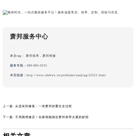
广西壮族自治区来宾市兴宾区桂中大道萧邦售后服务中心（需提前预约）
广西壮族自治区柳州市城中区中山中路萧邦售后服务中心（需提前预约）
广西壮族自治区钦州市钦南区金海湾东大街萧邦售后服务中心（需提前预约）
广西壮族自治区梧州市万秀区龙湖镇高旺路萧邦售后服务中心（需提前预约）
萧邦服务中心
广西壮族自治区玉林市玉州区金玉路萧邦售后服务中心（需提前预约）
海南省儋州市儋州市那大镇兰洋北路萧邦售后服务中心（需提前预约）
本文tag：
萧邦保养
，
萧邦维修
海南省东方市八所镇解放西路萧邦售后服务中心（需提前预约）
海南省琼海市嘉积镇东风路萧邦售后服务中心（需提前预约）
服务专线：
400-885-0231
海南省三沙市西沙区西沙群岛永兴岛北京路萧邦售后服务中心（需提前预约）
本页链接：
http://www.cdzbwx.cn/problems/nanjing/25521.html
海南省三亚市吉阳区迎宾路萧邦售后服务中心（需提前预约）
海南省万宁市万城镇解放路萧邦售后服务中心（需提前预约）
海南省文昌市文城镇教育东路萧邦售后服务中心（需提前预约）
上一篇:
从进灰到修复：一块萧邦的重生全过程
海南省五指山市通什镇三月三大道萧邦售后服务中心（需提前预约）
香港特别行政区尖沙咀区油尖旺区广东道萧邦售后服务中心（需提前预约）
下一篇:
不用跑维修店！在家就能搞定萧邦表带太紧的妙招
香港特别行政区金钟区中西区金钟道萧邦售后服务中心（需提前预约）
香港特别行政区九龙区油尖旺区弥敦道萧邦售后服务中心（需提前预约）