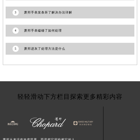
青海省海东市乐都区滨河路萧邦售后服务中心（需提前预约）
3
萧邦手表发条坏了解决办法详解
青海省海南藏族自治州共和县青海湖大街萧邦售后服务中心（需提前预约）
青海省海西蒙古族藏族自治州德令哈市柴达木路萧邦售后服务中心（需提前预约）
4
萧邦手表磕碰了如何处理
青海省黄南藏族自治州同仁市德合隆路萧邦售后服务中心（需提前预约）
青海省西宁市城西区海湖新区西关大道萧邦售后服务中心（需提前预约）
5
萧邦进灰了处理方法是什么
青海省玉树藏族自治州结古镇胜利路萧邦售后服务中心（需提前预约）
陕西省安康市汉滨区金州路萧邦售后服务中心（需提前预约）
陕西省宝鸡市渭滨区经二路萧邦售后服务中心（需提前预约）
陕西省汉中市汉台区北大街萧邦售后服务中心（需提前预约）
陕西省商洛市商州区州城街萧邦售后服务中心（需提前预约）
陕西省铜川市王益区红旗街萧邦售后服务中心（需提前预约）
轻轻滑动下方栏目探索更多精彩内容
陕西省渭南市临渭区东风大街萧邦售后服务中心（需提前预约）
陕西省咸阳市秦都区沣西新城统一西路与白马河路交汇处萧邦售后服务中心（需提前预约）
陕西省延安市宝塔区中心街萧邦售后服务中心（需提前预约）
陕西省榆林市榆阳区长兴路萧邦售后服务中心（需提前预约）
新疆维吾尔自治区阿克苏市东大街萧邦售后服务中心（需提前预约）
萧邦从来没有改变世界，而是把它留给戴它的人。