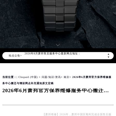
2026年8月萧邦中国区售后服务网络优化升级公告
2026年8月萧邦全国官方售后客户服务热线：400-885-0231
萧邦官方全国统一服务热线400-885-0231，服务覆盖中国大陆、香港、澳门、台湾全部区域（非大陆需加拨“+86”）
2026年8月萧邦售后服务中心最新网点地址：
▲
站点公告>
北京市朝阳区建国门外大街甲6号华熙国际中心写字楼D座11层1102室（北京总部）（需提前预约）
▼
北京市东城区东长安街1号东方广场写字楼W3座6层602室（需提前预约）
天津市和平区赤峰道136号天津国际金融中心写字楼26层2603室（需提前预约）
当前位置：
| Chopard (中国)
>
问题/知识/资讯
>
南京
> 2026年6月萧邦官方保养维修服
上海市徐汇区虹桥路3号港汇中心写字楼2座37层3705室（需提前预约）
务中心搬迁与增设网点补充通知原文定稿
上海市黄浦区南京东路299号宏伊国际广场写字楼8层806室（需提前预约）
2026年6月萧邦官方保养维修服务中心搬迁与增设网点补充通知原文定稿
南京市秦淮区中山南路1号（新街口）南京中心写字楼22层C1-1室（需提前预约）
常州市新北区龙锦路1590号现代传媒中心写字楼5号楼10层1008室（需提前预约）
徐州市鼓楼区淮海东路29号苏宁广场IFC国际金融中心写字楼35层3508室（需提前预约）
扬州市邗江区国展路29号星耀天地写字楼1号楼18层1803室（需提前预约）
【萧邦维修】2026年，萧邦中国区顺利完成全国售后服