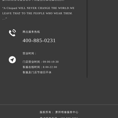
新疆维吾尔自治区阿拉尔市胜利大道萧邦售后服务中心（需提前预约）
“A Chopard WILL NEVER CHANGE THE WORLD.WE
新疆维吾尔自治区阿拉山口市友好路萧邦售后服务中心（需提前预约）
LEAVE THAT TO THE PEOPLE WHO WEAR THEM.
...”
新疆维吾尔自治区阿勒泰市解放路萧邦售后服务中心（需提前预约）
新疆维吾尔自治区阿图什市光明路萧邦售后服务中心（需提前预约）

网点服务热线
新疆维吾尔自治区白杨市军垦路萧邦售后服务中心（需提前预约）
400-885-0231
新疆维吾尔自治区北屯市团结路萧邦售后服务中心（需提前预约）
新疆维吾尔自治区博乐市博乐市北京路萧邦售后服务中心（需提前预约）
营业时间：
新疆维吾尔自治区昌吉市延安北路萧邦售后服务中心（需提前预约）

门店营业时间：09:00-19:30
新疆维吾尔自治区阜康市博峰路萧邦售后服务中心（需提前预约）
客服在线时间：8:00-22:00
新疆维吾尔自治区哈密市伊州区建国北路萧邦售后服务中心（需提前预约）
客服及门店节假日不休
新疆维吾尔自治区和田市和田市北京西路萧邦售后服务中心（需提前预约）
新疆维吾尔自治区胡杨河市胡杨河市胡杨路萧邦售后服务中心（需提前预约）
新疆维吾尔自治区霍尔果斯市亚欧北路萧邦售后服务中心（需提前预约）
新疆维吾尔自治区喀什市解放北路萧邦售后服务中心（需提前预约）
新疆维吾尔自治区可克达拉市幸福路萧邦售后服务中心（需提前预约）
版权所有：
萧邦维修服务中心
新疆维吾尔自治区克拉玛依市克拉玛依区友谊路萧邦售后服务中心（需提前预约）