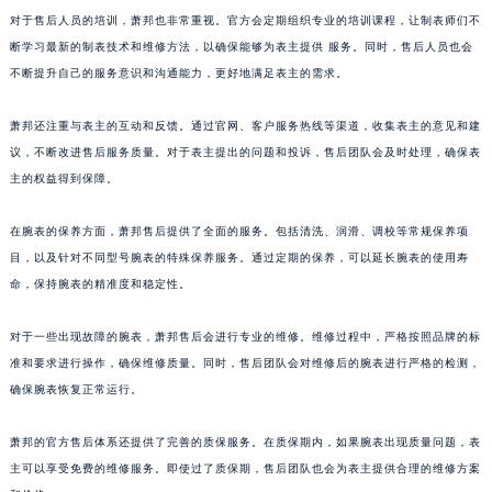
对于售后人员的培训，萧邦也非常重视。官方会定期组织专业的培训课程，让制表师们不
澳门特别行政区花王堂区大三巴商圈萧邦售后服务中心（需提前预约）
断学习最新的制表技术和维修方法，以确保能够为表主提供 服务。同时，售后人员也会
澳门特别行政区嘉模堂区官也街萧邦售后服务中心（需提前预约）
不断提升自己的服务意识和沟通能力，更好地满足表主的需求。
澳门省路氹城市金光大道萧邦售后服务中心（需提前预约）
澳门特别行政区望德堂区塔石广场萧邦售后服务中心（需提前预约）
萧邦还注重与表主的互动和反馈。通过官网、客户服务热线等渠道，收集表主的意见和建
福建省福州市鼓楼区五四路128-1号恒力城写字楼15层03室萧邦售后服务中心（需提前预约）
议，不断改进售后服务质量。对于表主提出的问题和投诉，售后团队会及时处理，确保表
福建省厦门市思明区湖滨东路95号万象城华润大厦B座11层1104室萧邦售后服务中心（需提前预约）
主的权益得到保障。
广东省潮州市潮安区新风路与潮汕路交汇处萧邦售后服务中心（需提前预约）
在腕表的保养方面，萧邦售后提供了全面的服务。包括清洗、润滑、调校等常规保养项
广东省广州市天河区天河路230号万菱汇国际中心A塔7层704室萧邦售后服务中心（需提前预约）
目，以及针对不同型号腕表的特殊保养服务。通过定期的保养，可以延长腕表的使用寿
广东省广州市越秀区环市东路371-375号世界贸易中心大厦南塔15层1507室萧邦售后服务中心（需提前预约）
命，保持腕表的精准度和稳定性。
广东省河源市源城区越王大道萧邦售后服务中心（需提前预约）
广东省惠州市惠城区江北文昌一路7号华贸大厦1座30层3005室萧邦售后服务中心（需提前预约）
对于一些出现故障的腕表，萧邦售后会进行专业的维修。维修过程中，严格按照品牌的标
广东省江门市蓬江区广场西路萧邦售后服务中心（需提前预约）
准和要求进行操作，确保维修质量。同时，售后团队会对维修后的腕表进行严格的检测，
确保腕表恢复正常运行。
广东省揭阳市榕城进贤门步行街萧邦售后服务中心（需提前预约）
广东省茂名市电白区水东街道迎宾大道萧邦售后服务中心（需提前预约）
萧邦的官方售后体系还提供了完善的质保服务。在质保期内，如果腕表出现质量问题，表
广东省梅州市梅江区金燕大道萧邦售后服务中心（需提前预约）
主可以享受免费的维修服务。即使过了质保期，售后团队也会为表主提供合理的维修方案
广东省清远市清城区湖西路萧邦售后服务中心（需提前预约）