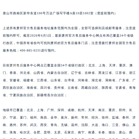
福建省漳州市龙文区步港路萧邦售后服务中心（需提前预约）
唐山市路南区新华东道100号万达广场写字楼A座10层1002室（需提前预约）
江苏省常州市新北区龙锦路1590号现代传媒中心5号楼10层1008室萧邦售后服务中心（需提前预约）
江苏省淮安市清江浦区淮海北路萧邦售后服务中心（需提前预约）
上述所有萧邦官方售后服务地址服务范围均为全国，全部可选择到店或邮寄服务，注意提
江苏省连云港市海州区通灌北路萧邦售后服务中心（需提前预约）
前预约即可。截至2026年6月5日，最新萧邦官方售后服务中心网点布局已覆盖34个省级
江苏省南京市秦淮区中山南路1号南京中心22层22-C1-C3室萧邦售后服务中心（需提前预约）
行政区，中国所有省份均可找到萧邦的官方售后服务门店，注意需拨打萧邦全国官方售后
江苏省宿迁市宿城区西湖路萧邦售后服务中心（需提前预约）
服务热线：400-885-0231进行预约。
江苏省泰州市海陵区永定东路399号置地商务中心东塔（华润万象城）17层1706室萧邦售后服务中心（需提前预约）
目前
萧邦售后
服务中心网点已覆盖全国34个省级行政区：北京、上海、天津、重庆、澳
江苏省徐州市鼓楼区淮海东路29号苏宁广场IFC国际金融中心35层3508室萧邦售后服务中心（需提前预约）
门、香港、河北省、山西省、内蒙古自治区、辽宁省、吉林省、黑龙江省、江苏省、浙江
江苏省盐城市盐都区世纪大道5号盐城金融城写字楼1号楼16层1604室萧邦售后服务中心（需提前预约）
省、安徽省、福建省、江西省、山东省、台湾省、河南省、湖北省、湖南省、广东省、广
江苏省扬州市邗江区国展路29号星耀天地写字楼1号楼18层1803室萧邦售后服务中心（需提前预约）
西壮族自治区、海南省、四川省、贵州省、云南省、西藏自治区、陕西省、甘肃省、青海
江苏省镇江市京口区中山东路萧邦售后服务中心（需提前预约）
省、宁夏回族自治区、新疆维吾尔自治区；
江西省抚州市临川区赣东大道萧邦售后服务中心（需提前预约）
地级市已覆盖：北京、上海、广州、深圳、成都、杭州、天津、南京、重庆、郑州、长
江西省赣州市章贡区文清路萧邦售后服务中心（需提前预约）
沙、宁波、厦门、福州、南昌、金华、嘉兴、扬州、常州、绍兴、徐州、盐城、泰州、济
江西省吉安市吉州区井冈山大道萧邦售后服务中心（需提前预约）
南、惠州、苏州、武汉、西安、青岛、无锡、温州、沈阳、大连、海口、三亚、佛山、东
江西省景德镇市珠山区珠山中路萧邦售后服务中心（需提前预约）
莞、珠海、哈尔滨、合肥、昆明、太原、石家庄、南宁、南通、长春、烟台、唐山、廊
江西省九江市浔阳区浔阳路萧邦售后服务中心（需提前预约）