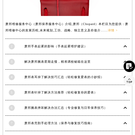
湖南省衡阳市雁峰区解放路萧邦售后服务中心（需提前预约）
湖南省怀化市鹤城区迎丰中路萧邦售后服务中心（需提前预约）
湖南省娄底市娄星区长青街萧邦售后服务中心（需提前预约）
萧邦维修服务中心（萧邦保养服务中心）介绍,萧邦（Chopard）本栏目为您提供：萧
邦维修中心的发展历程,未来规划,工坊、战略、独立意义及价值介......
详情 >
湖南省邵阳市双清区东风路萧邦售后服务中心（需提前预约）
湖南省湘潭市雨湖区莲城大道萧邦售后服务中心（需提前预约）
2
萧邦手表起雾的影响（手表起雾维护建议）
湖南省益阳市赫山区桃花仑路萧邦售后服务中心（需提前预约）
湖南省永州市冷水滩区永州大道与中兴路交叉口萧邦售后服务中心（需提前预约）
3
解决萧邦腕表星期走慢，精准调校秘籍在这里

湖南省岳阳市岳阳楼区东茅岭路萧邦售后服务中心（需提前预约）
湖南省张家界市永定区解放路萧邦售后服务中心（需提前预约）
4
萧邦表耳掉了解决技巧汇总（轻松修复爱表的小妙招）

湖南省长沙市芙蓉区建湘路393号世茂环球金融中心写字楼10层1013室萧邦售后服务中心（需提前预约）
湖南省株洲市芦淞区建设南路萧邦售后服务中心（需提前预约）
5
萧邦表针掉了解决方法推荐（轻松修复你的爱表）
甘肃省白银市白银区北京路萧邦售后服务中心（需提前预约）
甘肃省定西市安定区解放路萧邦售后服务中心（需提前预约）
6
萧邦腕表摔坏解决办法汇总（专业修复与日常保养技巧）
甘肃省敦煌市沙州镇阳关中路萧邦售后服务中心（需提前预约）
7
萧邦表壳割手处理方法（保养与修复技巧指南）
甘肃省合作市人民街萧邦售后服务中心（需提前预约）
甘肃省嘉峪关市雄关区新华中路萧邦售后服务中心（需提前预约）