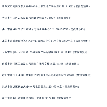
山西省大同市平城区迎宾街萧邦售后服务中心（需提前预约）
哈尔滨市南岗区东大直街146号上和置地广场金座12层1214室（需提前预约）
山西省晋城市城区黄华街萧邦售后服务中心（需提前预约）
大连市中山区人民路15号国际金融大厦7层G室（需提前预约）
山西省晋中市榆次区顺城街萧邦售后服务中心（需提前预约）
山西省临汾市尧都区解放路萧邦售后服务中心（需提前预约）
佛山市禅城区季华五路57号万科金融中心C座12层1205室（需提前预约）
山西省吕梁市离石区永宁中路与建设街交叉口萧邦售后服务中心（需提前预约）
山西省朔州市朔城区怡西路与鄯阳西街交汇处萧邦售后服务中心（需提前预约）
东莞市东城街道鸿福东路1号民盈国贸中心T1写字楼9层907室（需提前预约）
山西省忻州市忻府区和平东街与七一南路交叉口萧邦售后服务中心（需提前预约）
山西省阳泉市郊区平阳东街与新城大道交叉口萧邦售后服务中心（需提前预约）
无锡市梁溪区人民中路139号恒隆广场写字楼1座11层1104室（需提前预约）
山西省运城市盐湖区河东街萧邦售后服务中心（需提前预约）
南通市崇川区工农路57号圆融广场写字楼16层1603室（需提前预约）
山西省长治市潞州区英雄中路萧邦售后服务中心（需提前预约）
山西省太原市迎泽区迎泽街道解放路15号亨得利名表维修授权店3楼萧邦售后服务中心（需提前预约）
苏州市苏州工业园区星港街199号苏州中心办公楼C座22层08室（需提前预约）
天津市和平区赤峰道136号天津国际金融中心26层2603室萧邦售后服务中心（需提前预约）
安徽省安庆市迎江区人民路萧邦售后服务中心（需提前预约）
武汉市江汉区解放大道686号世界贸易大厦38层09室（需提前预约）
安徽省蚌埠市蚌山区淮河路萧邦售后服务中心（需提前预约）
南宁市青秀区金湖路59号地王大厦12楼1224室（需提前预约）
安徽省亳州市谯城区魏武大道萧邦售后服务中心（需提前预约）
安徽省池州市贵池区长江路萧邦售后服务中心（需提前预约）