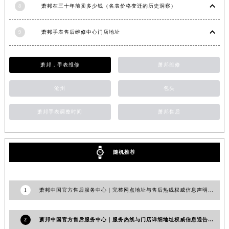
8
萧邦在三十年前卖多少钱（名表价格变迁的历史洞察）
甘肃省金昌市金川区北京路萧邦售后服务中心（需提前预约）
甘肃省酒泉市肃州区西大街萧邦售后服务中心（需提前预约）
9
萧邦手表售后维修中心门店地址
甘肃省临夏市城南街道团结路萧邦售后服务中心（需提前预约）
甘肃省陇南市武都区人民路萧邦售后服务中心（需提前预约）
萧邦，手表维修
萧邦维修
甘肃省平凉市崆峒区西大街萧邦售后服务中心（需提前预约）
甘肃省庆阳市西峰区南大街萧邦售后服务中心（需提前预约）
沧州
包头
甘肃省天水市秦州区民主路萧邦售后服务中心（需提前预约）
甘肃省武威市凉州区迎宾路萧邦售后服务中心（需提前预约）
萧邦手表调整时间
萧邦售后
甘肃省张掖市甘州区民乐北路萧邦售后服务中心（需提前预约）
宁夏回族自治区固原市原州区文化街萧邦售后服务中心（需提前预约）
随机推荐
宁夏回族自治区石嘴山市大武口区贺兰山路萧邦售后服务中心（需提前预约）
宁夏回族自治区吴忠市利通区开元大道萧邦售后服务中心（需提前预约）
宁夏回族自治区银川市兴庆区新华东路97号新百中心C馆一层C1-18号商铺萧邦售后服务中心（需提前预约）
1
萧邦中国官方售后服务中心｜完整网点地址与售后热线权威信息声明（2026年7月更新）
宁夏回族自治区中卫市沙坡头区鼓楼东街萧邦售后服务中心（需提前预约）
青海省果洛藏族自治州玛沁县团结路萧邦售后服务中心（需提前预约）
2
萧邦中国官方售后服务中心｜服务热线与门店详细地址权威信息通告（2026年6月最新）
青海省海北藏族自治州海晏县将军路萧邦售后服务中心（需提前预约）