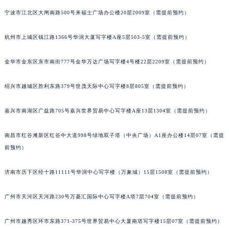
南宁市青秀区金湖路59号地王大厦12楼1224室（需提前预约）
宁波市江北区大闸南路500号来福士广场办公楼20层2009室（需提前预约）
合肥市蜀山区潜山路111号万象城华润大厦B座12楼03室（需提前预约）
杭州市上城区钱江路1366号华润大厦写字楼A座5层503-5室（需提前预约）
泉州市丰泽区宝洲路729号浦西万达中心写字楼A座7楼709室（需提前预约）
青岛市南区山东路6号华润大厦B座22层04室（需提前预约）
金华市金东区东市南街777号金华万达广场写字楼4号楼22层2209室（需提前预约）
烟台市芝罘区胜利路139号万达金融中心A座907室（需提前预约）
长春市朝阳区西安大路727号中银大厦A座(旺进大厦)18层09室（需提前预约）
绍兴市越城区胜利东路379号世茂天际中心写字楼8层805室（需提前预约）
贵阳市南明区都司高架桥路33号亨特国际金融中心14楼14D（需提前预约）
昆明市盘龙区北京路928号同德昆明广场写字楼10层06室（需提前预约）
嘉兴市南湖区广益路705号嘉兴世界贸易中心写字楼A座13层1304室（需提前预约）
石家庄市长安区中山东路39号勒泰中心写字楼B座13层07室（需提前预约）
南昌市红谷滩新区红谷中大道998号绿地双子塔（中央广场）A1座办公楼14层07室（需提
西安市碑林区南关正街88号华侨城长安国际中心E座6楼10室（需提前预约）
前预约）
海口市龙华区金贸东路5号海口华润大厦B座17层1707室（需提前预约）
唐山市路南区新华东道100号万达广场写字楼A座10层1002室（需提前预约）
济南市历下区经十路11111号华润中心写字楼（万象城）15层1508室（需提前预约）
台州市椒江区东海大道1800号腾达中心东1幢20楼2002室（需提前预约）
内蒙古自治区呼和浩特市玉泉区大学西街70号华润万象城写字楼（鄂尔多斯大厦）23层2326室（需提前预约）
广州市天河区天河路230号万菱汇国际中心写字楼A塔7层704室（需提前预约）
甘肃省兰州市七里河区西津西路16号兰州中心写字楼21层2102室（需提前预约）
广州市越秀区环市东路371-375号世界贸易中心大厦南塔写字楼15层07室（需提前预约）
重庆市解放碑渝中区民权路28号英利国际金融中心写字楼20层01室（需提前预约）