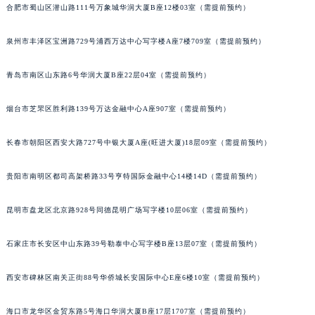
合肥市蜀山区潜山路111号万象城华润大厦B座12楼03室（需提前预约）
安徽省滁州市琅琊区南谯北路萧邦售后服务中心（需提前预约）
安徽省阜阳市颍州区颍州北路萧邦售后服务中心（需提前预约）
泉州市丰泽区宝洲路729号浦西万达中心写字楼A座7楼709室（需提前预约）
安徽省淮北市相山区淮海路萧邦售后服务中心（需提前预约）
安徽省淮南市田家庵区国庆中路萧邦售后服务中心（需提前预约）
青岛市南区山东路6号华润大厦B座22层04室（需提前预约）
安徽省黄山市屯溪区黄山西路萧邦售后服务中心（需提前预约）
烟台市芝罘区胜利路139号万达金融中心A座907室（需提前预约）
安徽省六安市金安区解放中路萧邦售后服务中心（需提前预约）
安徽省马鞍山市雨山区湖南西路萧邦售后服务中心（需提前预约）
长春市朝阳区西安大路727号中银大厦A座(旺进大厦)18层09室（需提前预约）
安徽省宿州市埇桥区人民中路萧邦售后服务中心（需提前预约）
安徽省铜陵市铜官区石城大道萧邦售后服务中心（需提前预约）
贵阳市南明区都司高架桥路33号亨特国际金融中心14楼14D（需提前预约）
安徽省芜湖市镜湖区中山路步行街萧邦售后服务中心（需提前预约）
昆明市盘龙区北京路928号同德昆明广场写字楼10层06室（需提前预约）
安徽省宣城市宣州区叠嶂西路萧邦售后服务中心（需提前预约）
福建省龙岩市新罗区九一南路萧邦售后服务中心（需提前预约）
石家庄市长安区中山东路39号勒泰中心写字楼B座13层07室（需提前预约）
福建省南平市建阳区人民西路萧邦售后服务中心（需提前预约）
福建省宁德市蕉城区天湖东路萧邦售后服务中心（需提前预约）
西安市碑林区南关正街88号华侨城长安国际中心E座6楼10室（需提前预约）
福建省莆田市城厢区霞林街道荔华东大道萧邦售后服务中心（需提前预约）
福建省三明市三元区东乾二路萧邦售后服务中心（需提前预约）
海口市龙华区金贸东路5号海口华润大厦B座17层1707室（需提前预约）