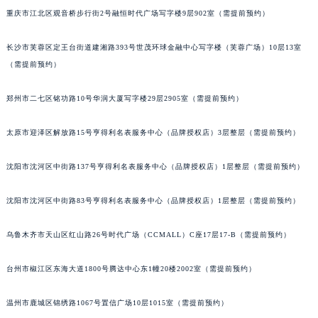
重庆市江北区观音桥步行街2号融恒时代广场写字楼9层902室（需提前预约）
辽宁省沈阳市沈河区中街路137号亨得利名表维修授权店1楼萧邦售后服务中心（需提前预约）
辽宁省沈阳市沈河区中街路83号亨得利名表维修授权店1楼萧邦售后服务中心（需提前预约）
长沙市芙蓉区定王台街道建湘路393号世茂环球金融中心写字楼（芙蓉广场）10层13室
北京市朝阳区建国门外大街甲6号华熙国际中心D座11层1102室萧邦售后服务中心（北京总部）（需提前预约）
（需提前预约）
北京市东城区东长安街1号王府井东方广场W3座6层602室萧邦售后服务中心（需提前预约）
河北省保定市竞秀区朝阳北大街北国先天下萧邦售后服务中心（需提前预约）
郑州市二七区铭功路10号华润大厦写字楼29层2905室（需提前预约）
内蒙古自治区阿拉善盟市左旗土尔扈特大街萧邦售后服务中心（需提前预约）
太原市迎泽区解放路15号亨得利名表服务中心（品牌授权店）3层整层（需提前预约）
内蒙古自治区巴彦淖尔市临河区新华街萧邦售后服务中心（需提前预约）
内蒙古自治区包头市青山区幸福路甲3号王府井百货名表维修萧邦售后服务中心（需提前预约）
沈阳市沈河区中街路137号亨得利名表服务中心（品牌授权店）1层整层（需提前预约）
内蒙古自治区赤峰市红山区哈达街萧邦售后服务中心（需提前预约）
内蒙古自治区鄂尔多斯市东胜区伊金霍洛街萧邦售后服务中心（需提前预约）
沈阳市沈河区中街路83号亨得利名表服务中心（品牌授权店）1层整层（需提前预约）
内蒙古自治区呼伦贝尔市海拉尔区中央街萧邦售后服务中心（需提前预约）
内蒙古自治区通辽市科尔沁区明仁大街萧邦售后服务中心（需提前预约）
乌鲁木齐市天山区红山路26号时代广场（CCMALL）C座17层17-B（需提前预约）
内蒙古自治区乌海市海勃湾区人民南路萧邦售后服务中心（需提前预约）
台州市椒江区东海大道1800号腾达中心东1幢20楼2002室（需提前预约）
内蒙古自治区乌兰察布市集宁区恩和大街萧邦售后服务中心（需提前预约）
内蒙古自治区锡林郭勒盟市锡林浩特市光明街与额尔敦路交叉口萧邦售后服务中心（需提前预约）
温州市鹿城区锦绣路1067号置信广场10层1015室（需提前预约）
内蒙古自治区兴安盟市乌兰浩特市兴安大街萧邦售后服务中心（需提前预约）