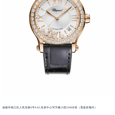
吉林省四平市铁东区紫气大路与南九经街交汇处萧邦售后服务中心（需提前预约）
吉林省松原市宁江区五环大街萧邦售后服务中心（需提前预约）
吉林省通化市东昌区环通乡江南大街萧邦售后服务中心（需提前预约）
吉林省延边市延吉市解放路萧邦售后服务中心（需提前预约）
辽宁省鞍山市铁东区站前街萧邦售后服务中心（需提前预约）
辽宁省本溪市平山区胜利路萧邦售后服务中心（需提前预约）
辽宁省朝阳市双塔区新华路萧邦售后服务中心（需提前预约）
辽宁省丹东市振兴区七经街萧邦售后服务中心（需提前预约）
辽宁省抚顺市新抚区东一路萧邦售后服务中心（需提前预约）
辽宁省阜新市海州区解放大街萧邦售后服务中心（需提前预约）
辽宁省葫芦岛市连山区中央路萧邦售后服务中心（需提前预约）
辽宁省锦州市古塔区中央大街萧邦售后服务中心（需提前预约）
辽宁省辽阳市白塔区新运大街萧邦售后服务中心（需提前预约）
辽宁省盘锦市兴隆台区石油大街萧邦售后服务中心（需提前预约）
辽宁省铁岭市银州区南马路萧邦售后服务中心（需提前预约）
成都市锦江区人民东路6号SAC东原中心写字楼24层2406B室（需提前预约）
辽宁省营口市站前区市府路与渤海大街交叉口萧邦售后服务中心（需提前预约）