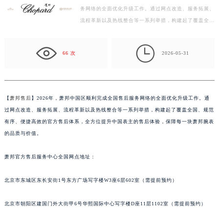
务网络的全面优化升级工作。通过网点改造、服务拓展、
盐城市盐都区世纪大道5号盐城金融城写字楼1号楼16层1604室（需提前预约）
流程革新以及热线整合等一系列举措，构建起了覆盖全
泰州市海陵区永定东路399号置地商务中心东塔写字楼（华润万象城）17层1706室（需提前预约）
国、规范有序、便捷高效的官方售后体系，全方位提升中
宁波市江北区大闸南路500号来福士广场办公楼20层2009室（需提前预约）
国…

杭州市上城区钱江路1366号华润大厦写字楼A座5层503-5室（需提前预约）
66 次
2026-05-31
金华市金东区东市南街777号金华万达广场写字楼4号楼22层2209室（需提前预约）
绍兴市越城区胜利东路379号世茂天际中心写字楼8层805室（需提前预约）
嘉兴市南湖区广益路705号嘉兴世界贸易中心写字楼A座13层1304室（需提前预约）
【
萧邦售后
】2026年，萧邦中国区顺利完成全国售后服务网络的全面优化升级工作。通
南昌市红谷滩新区红谷中大道998号绿地双子塔（中央广场）A1座办公楼14层07室（需提前预约）
过网点改造、服务拓展、流程革新以及热线整合等一系列举措，构建起了覆盖全国、规范
济南市历下区经十路11111号华润中心写字楼（万象城）15层1508室（需提前预约）
有序、便捷高效的官方售后体系，全方位提升中国表主的售后体验，保障每一块萧邦腕表
广州市天河区天河路230号万菱汇国际中心写字楼A塔7层704室（需提前预约）
的品质与价值。
广州市越秀区环市东路371-375号世界贸易中心大厦南塔写字楼15层07室（需提前预约）
萧邦官方售后服务中心全国网点地址：
深圳市罗湖区深南东路5001号华润大厦写字楼17层1701室（需提前预约）
惠州市惠城区江北文昌一路7号华贸大厦写字楼1座30层05室（需提前预约）
北京市东城区东长安街1号东方广场写字楼W3座6层602室（需提前预约）
厦门市思明区湖滨东路95号华润大厦写字楼B座11层1104室（需提前预约）
福州市鼓楼区五四路128-1号恒力城写字楼15层03室（需提前预约）
北京市朝阳区建国门外大街甲6号华熙国际中心写字楼D座11层1102室（需提前预约）
成都市锦江区人民东路6号SAC东原中心写字楼24层2406B室（需提前预约）