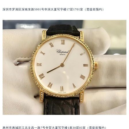
黑龙江省大庆市萨尔图区会战大街萧邦售后服务中心（需提前预约）
深圳市罗湖区深南东路5001号华润大厦写字楼17层1701室（需提前预约）
黑龙江省鹤岗市向阳区红军路萧邦售后服务中心（需提前预约）
黑龙江省黑河市爱辉区中央街萧邦售后服务中心（需提前预约）
黑龙江省鸡西市鸡冠区红军路萧邦售后服务中心（需提前预约）
黑龙江省佳木斯市向阳区长安路萧邦售后服务中心（需提前预约）
黑龙江省牡丹江市东安区太平路萧邦售后服务中心（需提前预约）
黑龙江省七台河市桃山区大同街萧邦售后服务中心（需提前预约）
黑龙江省齐齐哈尔市龙沙区龙华路萧邦售后服务中心（需提前预约）
黑龙江省双鸭山市尖山区新兴大街萧邦售后服务中心（需提前预约）
黑龙江省绥化市北林区新华街与康庄路交叉口萧邦售后服务中心（需提前预约）
黑龙江省伊春市伊美区通河路萧邦售后服务中心（需提前预约）
吉林省白城市洮北区明仁南街萧邦售后服务中心（需提前预约）
吉林省白山市浑江区浑江大街萧邦售后服务中心（需提前预约）
吉林省吉林市船营区河南街萧邦售后服务中心（需提前预约）
吉林省辽源市龙山区人民大街萧邦售后服务中心（需提前预约）
吉林省梅河口市新华街道梅河大街萧邦售后服务中心（需提前预约）
惠州市惠城区江北文昌一路7号华贸大厦写字楼1座30层05室（需提前预约）