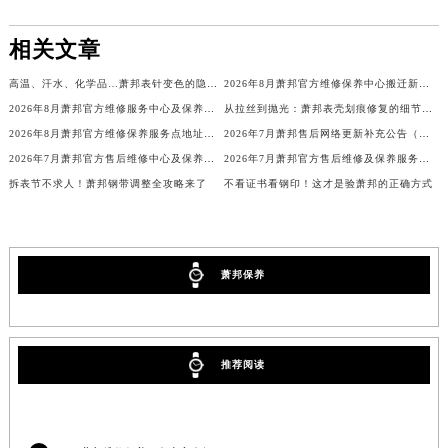
广西壮族自治区来宾市兴宾区桂中大道萧邦售后服务中心（需提前预约）
相关文章
广西壮族自治区柳州市城中区中山中路萧邦售后服务中心（需提前预约）
广西壮族自治区钦州市钦南区金海湾东大街萧邦售后服务中心（需提前预约）
高温、汗水、化学品…萧邦表针变色的隐形杀手
2026年8月萧邦官方维修保养中心搬迁新增客户告知文件
广西壮族自治区梧州市万秀区龙湖镇高旺路萧邦售后服务中心（需提前预约）
2026年8月萧邦官方维修服务中心及保养站最新调整补充确认终稿说明
从拉丝到抛光：萧邦表壳划痕修复的细节全解析
广西壮族自治区玉林市玉州区金玉路萧邦售后服务中心（需提前预约）
2026年8月萧邦官方维修保养服务点地址变动及新开完整目录文件
2026年7月萧邦售后网络更新补充公告（含网点迁址及新开）
2026年7月萧邦官方售后维修中心及保养中心迁址新增全记录文本
2026年7月萧邦官方售后维修及保养服务网络最终迁址与扩张终稿
海南省儋州市儋州市那大镇兰洋北路萧邦售后服务中心（需提前预约）
拆表节不求人！萧邦钢带调整全攻略来了
不看证书看钢印！这才是验萧邦的正确方式
海南省东方市八所镇解放西路萧邦售后服务中心（需提前预约）
海南省琼海市嘉积镇东风路萧邦售后服务中心（需提前预约）
海南省三沙市西沙区西沙群岛永兴岛北京路萧邦售后服务中心（需提前预约）
海南省三亚市吉阳区迎宾路萧邦售后服务中心（需提前预约）
萧邦保养
海南省万宁市万城镇解放路萧邦售后服务中心（需提前预约）
海南省文昌市文城镇教育东路萧邦售后服务中心（需提前预约）
海南省五指山市通什镇三月三大道萧邦售后服务中心（需提前预约）
推荐阅读
香港特别行政区尖沙咀区油尖旺区广东道萧邦售后服务中心（需提前预约）
香港特别行政区金钟区中西区金钟道萧邦售后服务中心（需提前预约）
香港特别行政区九龙区油尖旺区弥敦道萧邦售后服务中心（需提前预约）