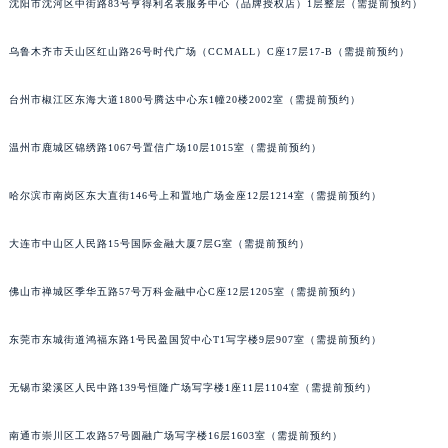
沈阳市沈河区中街路83号亨得利名表服务中心（品牌授权店）1层整层（需提前预约）
辽宁省沈阳市沈河区中街路137号亨得利名表维修授权店1楼萧邦售后服务中心（需提前预约）
辽宁省沈阳市沈河区中街路83号亨得利名表维修授权店1楼萧邦售后服务中心（需提前预约）
乌鲁木齐市天山区红山路26号时代广场（CCMALL）C座17层17-B（需提前预约）
北京市朝阳区建国门外大街甲6号华熙国际中心D座11层1102室萧邦售后服务中心（北京总部）（需提前预约）
台州市椒江区东海大道1800号腾达中心东1幢20楼2002室（需提前预约）
北京市东城区东长安街1号王府井东方广场W3座6层602室萧邦售后服务中心（需提前预约）
河北省保定市竞秀区朝阳北大街北国先天下萧邦售后服务中心（需提前预约）
温州市鹿城区锦绣路1067号置信广场10层1015室（需提前预约）
内蒙古自治区阿拉善盟市左旗土尔扈特大街萧邦售后服务中心（需提前预约）
内蒙古自治区巴彦淖尔市临河区新华街萧邦售后服务中心（需提前预约）
哈尔滨市南岗区东大直街146号上和置地广场金座12层1214室（需提前预约）
内蒙古自治区包头市青山区幸福路甲3号王府井百货名表维修萧邦售后服务中心（需提前预约）
内蒙古自治区赤峰市红山区哈达街萧邦售后服务中心（需提前预约）
大连市中山区人民路15号国际金融大厦7层G室（需提前预约）
内蒙古自治区鄂尔多斯市东胜区伊金霍洛街萧邦售后服务中心（需提前预约）
佛山市禅城区季华五路57号万科金融中心C座12层1205室（需提前预约）
内蒙古自治区呼伦贝尔市海拉尔区中央街萧邦售后服务中心（需提前预约）
内蒙古自治区通辽市科尔沁区明仁大街萧邦售后服务中心（需提前预约）
东莞市东城街道鸿福东路1号民盈国贸中心T1写字楼9层907室（需提前预约）
内蒙古自治区乌海市海勃湾区人民南路萧邦售后服务中心（需提前预约）
内蒙古自治区乌兰察布市集宁区恩和大街萧邦售后服务中心（需提前预约）
无锡市梁溪区人民中路139号恒隆广场写字楼1座11层1104室（需提前预约）
内蒙古自治区锡林郭勒盟市锡林浩特市光明街与额尔敦路交叉口萧邦售后服务中心（需提前预约）
南通市崇川区工农路57号圆融广场写字楼16层1603室（需提前预约）
内蒙古自治区兴安盟市乌兰浩特市兴安大街萧邦售后服务中心（需提前预约）