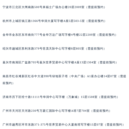
南宁市青秀区金湖路59号地王大厦12楼1224室（需提前预约）
宁波市江北区大闸南路500号来福士广场办公楼20层2009室（需提前预约）
合肥市蜀山区潜山路111号万象城华润大厦B座12楼03室（需提前预约）
杭州市上城区钱江路1366号华润大厦写字楼A座5层503-5室（需提前预约）
泉州市丰泽区宝洲路729号浦西万达中心写字楼A座7楼709室（需提前预约）
青岛市南区山东路6号华润大厦B座22层04室（需提前预约）
金华市金东区东市南街777号金华万达广场写字楼4号楼22层2209室（需提前预约）
烟台市芝罘区胜利路139号万达金融中心A座907室（需提前预约）
长春市朝阳区西安大路727号中银大厦A座(旺进大厦)18层09室（需提前预约）
绍兴市越城区胜利东路379号世茂天际中心写字楼8层805室（需提前预约）
贵阳市南明区都司高架桥路33号亨特国际金融中心14楼14D（需提前预约）
昆明市盘龙区北京路928号同德昆明广场写字楼10层06室（需提前预约）
嘉兴市南湖区广益路705号嘉兴世界贸易中心写字楼A座13层1304室（需提前预约）
石家庄市长安区中山东路39号勒泰中心写字楼B座13层07室（需提前预约）
南昌市红谷滩新区红谷中大道998号绿地双子塔（中央广场）A1座办公楼14层07室（需提
西安市碑林区南关正街88号华侨城长安国际中心E座6楼10室（需提前预约）
前预约）
海口市龙华区金贸东路5号海口华润大厦B座17层1707室（需提前预约）
唐山市路南区新华东道100号万达广场写字楼A座10层1002室（需提前预约）
济南市历下区经十路11111号华润中心写字楼（万象城）15层1508室（需提前预约）
台州市椒江区东海大道1800号腾达中心东1幢20楼2002室（需提前预约）
内蒙古自治区呼和浩特市玉泉区大学西街70号华润万象城写字楼（鄂尔多斯大厦）23层2326室（需提前预约）
广州市天河区天河路230号万菱汇国际中心写字楼A塔7层704室（需提前预约）
甘肃省兰州市七里河区西津西路16号兰州中心写字楼21层2102室（需提前预约）
广州市越秀区环市东路371-375号世界贸易中心大厦南塔写字楼15层07室（需提前预约）
重庆市解放碑渝中区民权路28号英利国际金融中心写字楼20层01室（需提前预约）