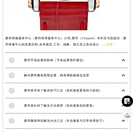
河南省郑州市二七区民主路10号华润大厦29层2905室萧邦售后服务中心（需提前预约）
河南省周口市川汇区七一路萧邦售后服务中心（需提前预约）
河南省驻马店市驿城区乐山大道与置地大道交叉口萧邦售后服务中心（需提前预约）
湖北省鄂州市鄂城区文星大道萧邦售后服务中心（需提前预约）
萧邦维修服务中心（萧邦保养服务中心）介绍,萧邦（Chopard）本栏目为您提供：萧
湖北省黄冈市黄州区赤壁大道萧邦售后服务中心（需提前预约）
邦维修中心的发展历程,未来规划,工坊、战略、独立意义及价值介......
详情 >
湖北省黄石市黄石港区武汉路萧邦售后服务中心（需提前预约）
湖北省荆门市东宝中天街步行街萧邦售后服务中心（需提前预约）
2
萧邦手表起雾的影响（手表起雾维护建议）
湖北省荆州市荆州区荆中路萧邦售后服务中心（需提前预约）
湖北省十堰市茅箭区人民北路萧邦售后服务中心（需提前预约）
3
解决萧邦腕表星期走慢，精准调校秘籍在这里
湖北省随州市曾都区青年路萧邦售后服务中心（需提前预约）
湖北省咸宁市咸安区长安大道萧邦售后服务中心（需提前预约）
4
萧邦表耳掉了解决技巧汇总（轻松修复爱表的小妙招）
湖北省襄阳市樊城区长虹路与人民路交叉口萧邦售后服务中心（需提前预约）

湖北省孝感市孝南区复兴大道萧邦售后服务中心（需提前预约）
5
萧邦表针掉了解决方法推荐（轻松修复你的爱表）

湖北省宜昌市西陵区夷陵大道与港窑路萧邦售后服务中心（需提前预约）
6
萧邦腕表摔坏解决办法汇总（专业修复与日常保养技巧）
湖南省常德市武陵区人民路萧邦售后服务中心（需提前预约）
湖南省郴州市北湖区国庆北路萧邦售后服务中心（需提前预约）