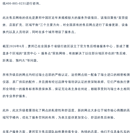
线400-885-0231进行咨询。
江西省南昌市红谷滩新区红谷中大道998号绿地双子塔（中央广场）A1座办公楼14层1407室萧邦售后服务中心（需提前预约）
江西省萍乡市安源区萍安北大道与康庄路交叉口萧邦售后服务中心（需提前预约）
此次售后网络的优化是萧邦中国区近年来规模较大的服务升级项目。该项目聚焦“直营提
江西省上饶市信州区滨江西路萧邦售后服务中心（需提前预约）
效、店面扩充、区域平衡”三个主要方向，对全国原有的售后网点进行了装修更新、设备
江西省新余市渝水区北湖西路萧邦售后服务中心（需提前预约）
换代以及人员培训，同时在多个城市增设了服务点。
江西省宜春市袁州区中山中路萧邦售后服务中心（需提前预约）
截至2026年6月，萧邦已在全国多个省级行政区设立了官方售后维修服务中心，形成了覆
江西省鹰潭市月湖区胜利东路萧邦售后服务中心（需提前预约）
盖多个区域的“直营中心 + 服务点”双轨网络，有效解决了以往部分地区存在的“售后难、
山东省德州市德城区东风中路萧邦售后服务中心（需提前预约）
距离远、预约久”等问题。
山东省东营市东营区济南路萧邦售后服务中心（需提前预约）
山东省济南市历下区经十路11111号华润中心写字楼（万象城）15层1508室萧邦售后服务中心（需提前预约）
所有升级后的网点均经过瑞士总部的严格认证。这些网点统一配备了瑞士进口的精密检测
山东省济宁市任城区太白楼路萧邦售后服务中心（需提前预约）
仪器、原厂供应的配件，并且拥有经过品牌专项培训认证的资深制表师。它们严格执行萧
山东省莱芜市文化南路8号银座商城名表维修一楼名表维修萧邦售后服务中心（需提前预约）
邦全球统一的服务标准和质保体系，保证无论表主身在何处，都能享受到与瑞士本土相同
的专业养护服务。
山东省临沂市兰山区解放路萧邦售后服务中心（需提前预约）
山东省日照市东港区烟台路萧邦售后服务中心（需提前预约）
此外，此次升级着重强化了网点的私密性和舒适度。新的网点大多位于城市核心商圈的高
山东省泰安市泰山区财源街道泰山大街萧邦售后服务中心（需提前预约）
端写字楼内，优化了服务空间的布局，为表主提供更加安心、舒适的售后体验。
山东省威海市环翠区新威海路89号振华商厦一楼名表维修萧邦售后服务中心（需提前预约）
山东省潍坊市奎文区东风东街萧邦售后服务中心（需提前预约）
在客户服务方面，萧邦官方售后团队始终秉持着专业、热情的态度。他们不仅具备扎实的