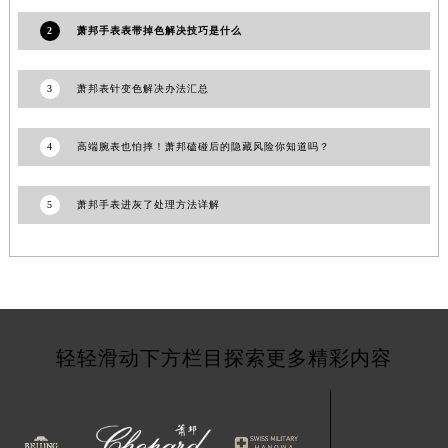
甘肃省金昌市金川区北京路萧邦售后服务中心（需提前预约）
2
萧邦手表表带掉色解决技巧是什么
甘肃省酒泉市肃州区西大街萧邦售后服务中心（需提前预约）
甘肃省临夏市城南街道团结路萧邦售后服务中心（需提前预约）
3
萧邦表针变色解决办法汇总
甘肃省陇南市武都区人民路萧邦售后服务中心（需提前预约）
甘肃省平凉市崆峒区西大街萧邦售后服务中心（需提前预约）
4
高端腕表也怕摔！萧邦磕碰后的隐藏风险你知道吗？
甘肃省庆阳市西峰区南大街萧邦售后服务中心（需提前预约）
甘肃省天水市秦州区民主路萧邦售后服务中心（需提前预约）
5
萧邦手表进灰了处理方法详解
甘肃省武威市凉州区迎宾路萧邦售后服务中心（需提前预约）
甘肃省张掖市甘州区民乐北路萧邦售后服务中心（需提前预约）
宁夏回族自治区固原市原州区文化街萧邦售后服务中心（需提前预约）
宁夏回族自治区石嘴山市大武口区贺兰山路萧邦售后服务中心（需提前预约）
宁夏回族自治区吴忠市利通区开元大道萧邦售后服务中心（需提前预约）
轻轻滑动下方栏目探索更多精彩内容
宁夏回族自治区银川市兴庆区新华东路97号新百中心C馆一层C1-18号商铺萧邦售后服务中心（需提前预约）
宁夏回族自治区中卫市沙坡头区鼓楼东街萧邦售后服务中心（需提前预约）
青海省果洛藏族自治州玛沁县团结路萧邦售后服务中心（需提前预约）
青海省海北藏族自治州海晏县将军路萧邦售后服务中心（需提前预约）