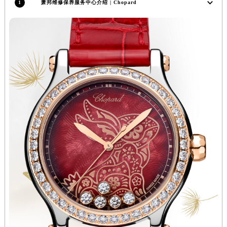
1
萧邦维修保养服务中心介绍 | Chopard
香港特别行政区铜锣湾区湾仔区轩尼诗道萧邦售后服务中心（需提前预约）
河南省安阳市文峰区解放大道萧邦售后服务中心（需提前预约）
河南省鹤壁市淇滨区九州路萧邦售后服务中心（需提前预约）
河南省济源市沁园街道济水大道萧邦售后服务中心（需提前预约）
河南省焦作市解放区解放路萧邦售后服务中心（需提前预约）
河南省开封市鼓楼区中山路萧邦售后服务中心（需提前预约）
河南省洛阳市西工区中州中路与解放路交叉口萧邦售后服务中心（需提前预约）
河南省漯河市源汇区交通路萧邦售后服务中心（需提前预约）
河南省南阳市宛城区范蠡东路与南都路交叉口萧邦售后服务中心（需提前预约）
河南省平顶山市卫东区建设路萧邦售后服务中心（需提前预约）
河南省濮阳市大华龙区开州路绿城路交叉口萧邦售后服务中心（需提前预约）
河南省三门峡市湖滨区和平路萧邦售后服务中心（需提前预约）
河南省商丘市梁园区神火大道萧邦售后服务中心（需提前预约）
河南省新乡市红旗区人民路萧邦售后服务中心（需提前预约）
河南省信阳市浉河区东方红大道萧邦售后服务中心（需提前预约）
河南省许昌市魏都区建安大道与八龙路交叉口萧邦售后服务中心（需提前预约）