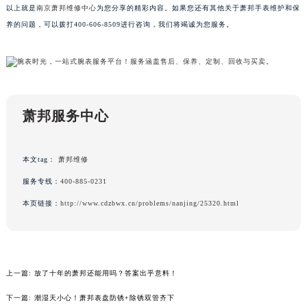
以上就是
南京萧邦维修中心
为您分享的精彩内容。如果您还有其他关于萧邦手表维护和保
广东省汕头市龙湖区长平路萧邦售后服务中心（需提前预约）
养的问题，可以拨打400-606-8509进行咨询，我们将竭诚为您服务。
广东省汕尾市城区香洲街道园林社区翠园街萧邦售后服务中心（需提前预约）
广东省韶关市武江区芙蓉新区与老城中心交汇处萧邦售后服务中心（需提前预约）
广东省深圳市罗湖区深南东路5001号华润大厦17层1701室萧邦售后服务中心（需提前预约）
广东省阳江市江城区东风一路萧邦售后服务中心（需提前预约）
广东省云浮市云城区金山路萧邦售后服务中心（需提前预约）
萧邦服务中心
广东省湛江市赤坎区观海北路萧邦售后服务中心（需提前预约）
广东省肇庆市端州区信安大道与砚都大道交汇处萧邦售后服务中心（需提前预约）
本文tag：
萧邦维修
广西壮族自治区百色市右江区中山二路萧邦售后服务中心（需提前预约）
服务专线：
400-885-0231
广西壮族自治区北海市海城区北京路萧邦售后服务中心（需提前预约）
本页链接：
http://www.cdzbwx.cn/problems/nanjing/25320.html
广西壮族自治区崇左市江州区石景林街道友谊大道与丽川路交汇处萧邦售后服务中心（需提前预约）
广西壮族自治区防城港市港口区金花茶大道萧邦售后服务中心（需提前预约）
广西壮族自治区贵港市港北区港城街道布山大道与仙衣路交叉口萧邦售后服务中心（需提前预约）
广西壮族自治区桂林市秀峰区红岭路萧邦售后服务中心（需提前预约）
上一篇:
放了十年的萧邦还能用吗？答案出乎意料！
广西壮族自治区河池市金城江区金城江街道朝阳路萧邦售后服务中心（需提前预约）
下一篇:
潮湿天小心！萧邦表盘防锈+除锈双管齐下
广西壮族自治区贺州市八步区城东街道灵峰南路萧邦售后服务中心（需提前预约）