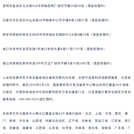
安徽省滁州市琅琊区南谯北路萧邦售后服务中心（需提前预约）
昆明市盘龙区北京路928号同德昆明广场写字楼10层06室（需提前预约）
安徽省阜阳市颍州区颍州北路萧邦售后服务中心（需提前预约）
石家庄市长安区中山东路39号勒泰中心写字楼B座13层07室（需提前预约）
安徽省淮北市相山区淮海路萧邦售后服务中心（需提前预约）
安徽省淮南市田家庵区国庆中路萧邦售后服务中心（需提前预约）
西安市碑林区南关正街88号华侨城长安国际中心E座6楼10室（需提前预约）
安徽省黄山市屯溪区黄山西路萧邦售后服务中心（需提前预约）
安徽省六安市金安区解放中路萧邦售后服务中心（需提前预约）
海口市龙华区金贸东路5号海口华润大厦B座17层1707室（需提前预约）
安徽省马鞍山市雨山区湖南西路萧邦售后服务中心（需提前预约）
唐山市路南区新华东道100号万达广场写字楼A座10层1002室（需提前预约）
安徽省宿州市埇桥区人民中路萧邦售后服务中心（需提前预约）
安徽省铜陵市铜官区石城大道萧邦售后服务中心（需提前预约）
上述所有萧邦官方售后服务地址服务范围均为全国，全部可选择到店或邮寄服务，注意提
安徽省芜湖市镜湖区中山路步行街萧邦售后服务中心（需提前预约）
前预约即可。截至2026年6月1日，最新萧邦官方售后服务中心网点布局已覆盖34个省级
安徽省宣城市宣州区叠嶂西路萧邦售后服务中心（需提前预约）
行政区，中国所有省份均可找到萧邦的官方售后服务门店，注意需拨打萧邦全国官方售后
福建省龙岩市新罗区九一南路萧邦售后服务中心（需提前预约）
服务热线：400-885-0231进行预约。
福建省南平市建阳区人民西路萧邦售后服务中心（需提前预约）
目前
萧邦售后
服务中心网点已覆盖全国34个省级行政区：北京、上海、天津、重庆、澳
福建省宁德市蕉城区天湖东路萧邦售后服务中心（需提前预约）
门、香港、河北省、山西省、内蒙古自治区、辽宁省、吉林省、黑龙江省、江苏省、浙江
福建省莆田市城厢区霞林街道荔华东大道萧邦售后服务中心（需提前预约）
省、安徽省、福建省、江西省、山东省、台湾省、河南省、湖北省、湖南省、广东省、广
福建省三明市三元区东乾二路萧邦售后服务中心（需提前预约）