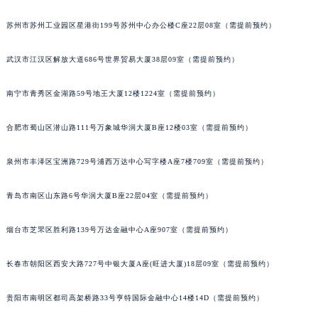
山西省大同市平城区迎宾街萧邦售后服务中心（需提前预约）
苏州市苏州工业园区星港街199号苏州中心办公楼C座22层08室（需提前预约）
山西省晋城市城区黄华街萧邦售后服务中心（需提前预约）
山西省晋中市榆次区顺城街萧邦售后服务中心（需提前预约）
武汉市江汉区解放大道686号世界贸易大厦38层09室（需提前预约）
山西省临汾市尧都区解放路萧邦售后服务中心（需提前预约）
山西省吕梁市离石区永宁中路与建设街交叉口萧邦售后服务中心（需提前预约）
南宁市青秀区金湖路59号地王大厦12楼1224室（需提前预约）
山西省朔州市朔城区怡西路与鄯阳西街交汇处萧邦售后服务中心（需提前预约）
合肥市蜀山区潜山路111号万象城华润大厦B座12楼03室（需提前预约）
山西省忻州市忻府区和平东街与七一南路交叉口萧邦售后服务中心（需提前预约）
山西省阳泉市郊区平阳东街与新城大道交叉口萧邦售后服务中心（需提前预约）
泉州市丰泽区宝洲路729号浦西万达中心写字楼A座7楼709室（需提前预约）
山西省运城市盐湖区河东街萧邦售后服务中心（需提前预约）
山西省长治市潞州区英雄中路萧邦售后服务中心（需提前预约）
青岛市南区山东路6号华润大厦B座22层04室（需提前预约）
山西省太原市迎泽区迎泽街道解放路15号亨得利名表维修授权店3楼萧邦售后服务中心（需提前预约）
烟台市芝罘区胜利路139号万达金融中心A座907室（需提前预约）
天津市和平区赤峰道136号天津国际金融中心26层2603室萧邦售后服务中心（需提前预约）
安徽省安庆市迎江区人民路萧邦售后服务中心（需提前预约）
长春市朝阳区西安大路727号中银大厦A座(旺进大厦)18层09室（需提前预约）
安徽省蚌埠市蚌山区淮河路萧邦售后服务中心（需提前预约）
安徽省亳州市谯城区魏武大道萧邦售后服务中心（需提前预约）
贵阳市南明区都司高架桥路33号亨特国际金融中心14楼14D（需提前预约）
安徽省池州市贵池区长江路萧邦售后服务中心（需提前预约）