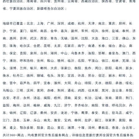
西壮族自治区、海南省、四川省、贵州省、云南省、西藏自治区、陕西省、甘肃省、青海
福建省漳州市龙文区步港路萧邦售后服务中心（需提前预约）
省、宁夏回族自治区、新疆维吾尔自治区；
江苏省常州市新北区龙锦路1590号现代传媒中心5号楼10层1008室萧邦售后服务中心（需提前预约）
江苏省淮安市清江浦区淮海北路萧邦售后服务中心（需提前预约）
地级市已覆盖：北京、上海、广州、深圳、成都、杭州、天津、南京、重庆、郑州、长
沙、宁波、厦门、福州、南昌、金华、嘉兴、扬州、常州、绍兴、徐州、盐城、泰州、济
江苏省连云港市海州区通灌北路萧邦售后服务中心（需提前预约）
南、惠州、苏州、武汉、西安、青岛、无锡、温州、沈阳、大连、海口、三亚、佛山、东
江苏省南京市秦淮区中山南路1号南京中心22层22-C1-C3室萧邦售后服务中心（需提前预约）
莞、珠海、哈尔滨、合肥、昆明、太原、石家庄、南宁、南通、长春、烟台、唐山、廊
江苏省宿迁市宿城区西湖路萧邦售后服务中心（需提前预约）
坊、保定、贵阳、泉州、台州、湖州、中山、乌鲁木齐、洛阳、邯郸、秦皇岛、澳门、西
江苏省泰州市海陵区永定东路399号置地商务中心东塔（华润万象城）17层1706室萧邦售后服务中心（需提前预约）
宁、潍坊、呼和浩特、沧州、鞍山、赣州、临沂、岳阳、平顶山、镇江、桂林、芜湖、汕
江苏省徐州市鼓楼区淮海东路29号苏宁广场IFC国际金融中心35层3508室萧邦售后服务中心（需提前预约）
头、淄博、兰州、银川、郴州、大庆、张家口、衡阳、焦作、周口、邵阳、亳州、新乡、
江苏省盐城市盐都区世纪大道5号盐城金融城写字楼1号楼16层1604室萧邦售后服务中心（需提前预约）
衡水、牡丹江、德州、聊城、包头、淮安、宜昌、许昌、邢台、宿迁、丽水、蚌埠、上
饶、晋中、葫芦岛、四平、宜春、滁州、大同、舟山、绵阳、天水、德阳、承德、绥化、
江苏省扬州市邗江区国展路29号星耀天地写字楼1号楼18层1803室萧邦售后服务中心（需提前预约）
马鞍山、三明、滨州、黄冈、赤峰、荆州、通化、鸡西、佳木斯、黑河、连云港、阜阳、
江苏省镇江市京口区中山东路萧邦售后服务中心（需提前预约）
吉安、枣庄、永州、清远、揭阳、梧州、渭南、延安、长治、运城、淮南、莆田、荆门、
江西省抚州市临川区赣东大道萧邦售后服务中心（需提前预约）
益阳、梅州、达州、榆林、威海、九江、济宁、齐齐哈尔、南阳、常德、呼伦贝尔、丹
江西省赣州市章贡区文清路萧邦售后服务中心（需提前预约）
东、锦州、辽阳、辽源、衢州、安庆、龙岩、宁德、鹰潭、泰安、商丘、驻马店、咸宁、
江西省吉安市吉州区井冈山大道萧邦售后服务中心（需提前预约）
江门、茂名、玉林、乐山、南充、雅安、宝鸡、柳州、拉萨、丽江、张家界、襄阳、株
江西省景德镇市珠山区珠山中路萧邦售后服务中心（需提前预约）
洲、遵义、鄂尔多斯、阳泉、昆山、黄石、湘潭、十堰、漳州、攀枝花、香港、台北等，
共计360+网点，均有萧邦官方售后服务网点，详细信息需拨打萧邦全国官方售后服务热
江西省九江市浔阳区浔阳路萧邦售后服务中心（需提前预约）