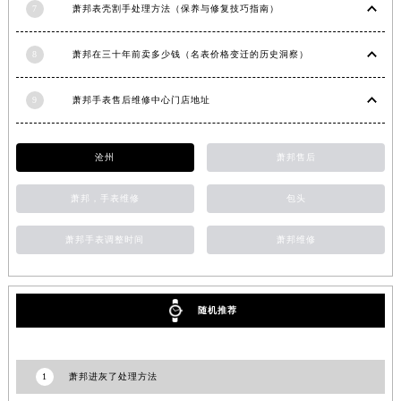
7
萧邦表壳割手处理方法（保养与修复技巧指南）
湖南省衡阳市雁峰区解放路萧邦售后服务中心（需提前预约）
湖南省怀化市鹤城区迎丰中路萧邦售后服务中心（需提前预约）
8
萧邦在三十年前卖多少钱（名表价格变迁的历史洞察）
湖南省娄底市娄星区长青街萧邦售后服务中心（需提前预约）
湖南省邵阳市双清区东风路萧邦售后服务中心（需提前预约）
9
萧邦手表售后维修中心门店地址
湖南省湘潭市雨湖区莲城大道萧邦售后服务中心（需提前预约）
湖南省益阳市赫山区桃花仑路萧邦售后服务中心（需提前预约）
沧州
萧邦售后
湖南省永州市冷水滩区永州大道与中兴路交叉口萧邦售后服务中心（需提前预约）
湖南省岳阳市岳阳楼区东茅岭路萧邦售后服务中心（需提前预约）
萧邦，手表维修
包头
湖南省张家界市永定区解放路萧邦售后服务中心（需提前预约）
萧邦手表调整时间
萧邦维修
湖南省长沙市芙蓉区建湘路393号世茂环球金融中心写字楼10层1013室萧邦售后服务中心（需提前预约）
湖南省株洲市芦淞区建设南路萧邦售后服务中心（需提前预约）
甘肃省白银市白银区北京路萧邦售后服务中心（需提前预约）
随机推荐
甘肃省定西市安定区解放路萧邦售后服务中心（需提前预约）
甘肃省敦煌市沙州镇阳关中路萧邦售后服务中心（需提前预约）
甘肃省合作市人民街萧邦售后服务中心（需提前预约）
1
萧邦进灰了处理方法
甘肃省嘉峪关市雄关区新华中路萧邦售后服务中心（需提前预约）