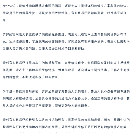
山东省枣庄市滕州市北辛路与善国路交叉口萧邦售后服务中心（需提前预约）
专业知识，能够准确诊断腕表出现的问题，还能为表主提供详细的解决方案和保养建议。
无论是日常的保养维护，还是复杂的故障维修，官方售后团队都能高效、精准地完成任
山东省淄博市张店区金晶大道萧邦售后服务中心（需提前预约）
务。
上海市黄浦区南京东路299号宏伊国际广场写字楼8层806室萧邦售后服务中心（需提前预约）
上海市徐汇区虹桥路3号港汇中心2座37层3705室萧邦售后服务中心（需提前预约）
萧邦的官网也为表主提供了便捷的服务渠道。表主可以在官网上查询售后网点的分布情
浙江省杭州市上城区钱江路1366号华润大厦A座5层503-5室萧邦售后服务中心（需提前预约）
况、预约维修服务、了解腕表的保养知识等。官网还设有客户服务板块，表主可以随时向
浙江省湖州市吴兴区劳动路萧邦售后服务中心（需提前预约）
客服人员咨询相关问题，客服人员会及时给予回复和帮助。
浙江省嘉兴市南湖区广益路705号嘉兴世界贸易中心A座13层1304室萧邦售后服务中心（需提前预约）
萧邦官方售后还注重与表主的沟通和互动。在维修过程中，售后团队会及时向表主反馈维
浙江省金华市金东区东市南街777号金华万达广场4号楼22楼2209室萧邦售后服务中心（需提前预约）
修进度，让表主了解腕表的维修情况。维修完成后，还会对表主进行回访，了解表主对服
浙江省丽水市莲都区解放街萧邦售后服务中心（需提前预约）
务的满意度，不断改进和提升服务质量。
浙江省宁波市江北区大闸南路500号来福士广场办公楼20层2009室萧邦售后服务中心（需提前预约）
浙江省衢州市柯城区上街萧邦售后服务中心（需提前预约）
为了进一步提升售后体验，萧邦还加强了对售后人员的培训。售后人员不仅要掌握专业的
浙江省绍兴市越城区胜利东路379号世茂天际中心写字楼8层805室萧邦售后服务中心（需提前预约）
制表知识和维修技能，还要具备良好的沟通能力和服务意识。通过定期的培训和考核，售
浙江省舟山市定海区解放东路萧邦售后服务中心（需提前预约）
后人员的业务水平得到了不断提高，能够更好地为表主服务。
澳门特别行政区大堂区议事亭前地（新马路）萧邦售后服务中心（需提前预约）
萧邦官方售后还积极引入先进的技术和设备，提高维修的效率和质量。例如，采用先进的
澳门特别行政区风顺堂区南湾大马路萧邦售后服务中心（需提前预约）
检测设备可以更准确地检测腕表的故障，采用先进的维修工艺可以更好地修复腕表的问
澳门特别行政区花地玛堂区关闸广场萧邦售后服务中心（需提前预约）