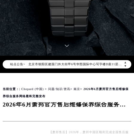
2026年8月萧邦中国区售后服务网络优化升级公告
2026年8月萧邦全国官方售后客户服务热线：400-885-0231
萧邦官方全国统一服务热线400-885-0231，服务覆盖中国大陆、香港、澳门、台湾全部区域（非大陆需加拨“+86”）
2026年8月萧邦售后服务中心最新网点地址：
▲
站点公告>
北京市朝阳区建国门外大街甲6号华熙国际中心写字楼D座11层1102室（北京总部）（需提前预约）
▼
北京市东城区东长安街1号东方广场写字楼W3座6层602室（需提前预约）
天津市和平区赤峰道136号天津国际金融中心写字楼26层2603室（需提前预约）
当前位置：
| Chopard (中国)
>
问题/知识/资讯
>
南京
> 2026年6月萧邦官方售后维修保
上海市徐汇区虹桥路3号港汇中心写字楼2座37层3705室（需提前预约）
养综合服务网络最终完整发布
上海市黄浦区南京东路299号宏伊国际广场写字楼8层806室（需提前预约）
2026年6月萧邦官方售后维修保养综合服务网络最终完整发布
南京市秦淮区中山南路1号（新街口）南京中心写字楼22层C1-1室（需提前预约）
常州市新北区龙锦路1590号现代传媒中心写字楼5号楼10层1008室（需提前预约）
徐州市鼓楼区淮海东路29号苏宁广场IFC国际金融中心写字楼35层3508室（需提前预约）
扬州市邗江区国展路29号星耀天地写字楼1号楼18层1803室（需提前预约）
【萧邦售后】2026年，萧邦中国区顺利完成全国售后服