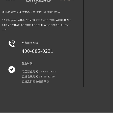
青海省海东市乐都区滨河路萧邦售后服务中心（需提前预约）
青海省海南藏族自治州共和县青海湖大街萧邦售后服务中心（需提前预约）
萧邦从来没有改变世界，而是把它留给戴它的人。
青海省海西蒙古族藏族自治州德令哈市柴达木路萧邦售后服务中心（需提前预约）
“A Chopard WILL NEVER CHANGE THE WORLD.WE
LEAVE THAT TO THE PEOPLE WHO WEAR THEM.
青海省黄南藏族自治州同仁市德合隆路萧邦售后服务中心（需提前预约）
...”
青海省西宁市城西区海湖新区西关大道萧邦售后服务中心（需提前预约）
青海省玉树藏族自治州结古镇胜利路萧邦售后服务中心（需提前预约）

网点服务热线
陕西省安康市汉滨区金州路萧邦售后服务中心（需提前预约）
400-885-0231
陕西省宝鸡市渭滨区经二路萧邦售后服务中心（需提前预约）
陕西省汉中市汉台区北大街萧邦售后服务中心（需提前预约）
营业时间：

陕西省商洛市商州区州城街萧邦售后服务中心（需提前预约）
门店营业时间：09:00-19:30
陕西省铜川市王益区红旗街萧邦售后服务中心（需提前预约）
客服在线时间：8:00-22:00
客服及门店节假日不休
陕西省渭南市临渭区东风大街萧邦售后服务中心（需提前预约）
陕西省咸阳市秦都区沣西新城统一西路与白马河路交汇处萧邦售后服务中心（需提前预约）
陕西省延安市宝塔区中心街萧邦售后服务中心（需提前预约）
陕西省榆林市榆阳区长兴路萧邦售后服务中心（需提前预约）
新疆维吾尔自治区阿克苏市东大街萧邦售后服务中心（需提前预约）