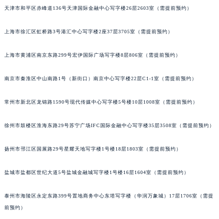
天津市和平区赤峰道136号天津国际金融中心写字楼26层2603室（需提前预约）
重庆市江北区观音桥步行街2号融恒时代广场写字楼9层902室（需提前预约）
长沙市芙蓉区定王台街道建湘路393号世茂环球金融中心写字楼（芙蓉广场）10层13室（需提前预约）
上海市徐汇区虹桥路3号港汇中心写字楼2座37层3705室（需提前预约）
郑州市二七区铭功路10号华润大厦写字楼29层2905室（需提前预约）
太原市迎泽区解放路15号亨得利名表服务中心（品牌授权店）3层整层（需提前预约）
上海市黄浦区南京东路299号宏伊国际广场写字楼8层806室（需提前预约）
沈阳市沈河区中街路137号亨得利名表服务中心（品牌授权店）1层整层（需提前预约）
沈阳市沈河区中街路83号亨得利名表服务中心（品牌授权店）1层整层（需提前预约）
南京市秦淮区中山南路1号（新街口）南京中心写字楼22层C1-1室（需提前预约）
乌鲁木齐市天山区红山路26号时代广场（CCMALL）C座17层17-B（需提前预约）
常州市新北区龙锦路1590号现代传媒中心写字楼5号楼10层1008室（需提前预约）
温州市鹿城区锦绣路1067号置信广场10层1015室（需提前预约）
哈尔滨市道里区友谊西路600号富力中心T2座写字楼29层03室（需提前预约）
徐州市鼓楼区淮海东路29号苏宁广场IFC国际金融中心写字楼35层3508室（需提前预约）
大连市中山区人民路15号国际金融大厦7层G室（需提前预约）
佛山市禅城区季华五路57号万科金融中心C座12层1205室（需提前预约）
扬州市邗江区国展路29号星耀天地写字楼1号楼18层1803室（需提前预约）
东莞市东城街道鸿福东路1号民盈国贸中心T1写字楼9层907室（需提前预约）
盐城市盐都区世纪大道5号盐城金融城写字楼1号楼16层1604室（需提前预约）
无锡市梁溪区人民中路139号恒隆广场写字楼1座11层1104室（需提前预约）
南通市崇川区工农路57号圆融广场写字楼16层1603室（需提前预约）
泰州市海陵区永定东路399号置地商务中心东塔写字楼（华润万象城）17层1706室（需提
苏州市苏州工业园区星港街199号苏州中心办公楼C座22层08室（需提前预约）
前预约）
武汉市江汉区解放大道686号世界贸易大厦38层09室（需提前预约）