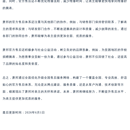
题。同时，官方售后还不断优化维修流程，减少维修时间，让表主能够更快地拿到维修好
澳门特别行政区花王堂区大三巴商圈萧邦售后服务中心（需提前预约）
的腕表。
澳门特别行政区嘉模堂区官也街萧邦售后服务中心（需提前预约）
澳门省路氹城市金光大道萧邦售后服务中心（需提前预约）
萧邦的官方售后体系还注重与其他部门的协作。例如，与销售部门保持密切联系，了解表
主的需求和反馈；与研发部门合作，不断改进腕表的设计和质量，减少故障的发生。通过
澳门特别行政区望德堂区塔石广场萧邦售后服务中心（需提前预约）
各部门的协同合作，萧邦能够为表主提供更加全面、优质的服务。
福建省福州市鼓楼区五四路128-1号恒力城写字楼15层03室萧邦售后服务中心（需提前预约）
福建省厦门市思明区湖滨东路95号万象城华润大厦B座11层1104室萧邦售后服务中心（需提前预约）
萧邦官方售后还积极参与社会公益活动，树立良好的品牌形象。例如，为贫困地区的学校
广东省潮州市潮安区新风路与潮汕路交汇处萧邦售后服务中心（需提前预约）
捐赠腕表，为慈善事业贡献一份力量。通过参与公益活动，萧邦不仅回馈了社会，还提高
广东省广州市天河区天河路230号万菱汇国际中心A塔7层704室萧邦售后服务中心（需提前预约）
了品牌的知名度和美誉度。
广东省广州市越秀区环市东路371-375号世界贸易中心大厦南塔15层1507室萧邦售后服务中心（需提前预约）
总之，萧邦通过全面优化升级全国售后服务网络，构建了一个覆盖全国、专业高效、舒适
广东省河源市源城区越王大道萧邦售后服务中心（需提前预约）
贴心的官方售后体系。无论是从网点建设、服务质量，还是从客户沟通、技术创新等方
广东省惠州市惠城区江北文昌一路7号华贸大厦1座30层3005室萧邦售后服务中心（需提前预约）
面，都展现出了萧邦对表主的关怀和承诺。未来，萧邦将继续努力，不断提升售后水平，
广东省江门市蓬江区广场西路萧邦售后服务中心（需提前预约）
为表主提供更加优质的服务。
广东省揭阳市榕城进贤门步行街萧邦售后服务中心（需提前预约）
广东省茂名市电白区水东街道迎宾大道萧邦售后服务中心（需提前预约）
最后更新时间：2026年6月1日
广东省梅州市梅江区金燕大道萧邦售后服务中心（需提前预约）
广东省清远市清城区湖西路萧邦售后服务中心（需提前预约）