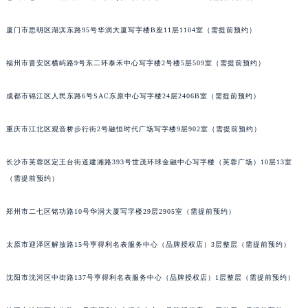
吉林省四平市铁东区紫气大路与南九经街交汇处萧邦售后服务中心（需提前预约）
厦门市思明区湖滨东路95号华润大厦写字楼B座11层1104室（需提前预约）
吉林省松原市宁江区五环大街萧邦售后服务中心（需提前预约）
吉林省通化市东昌区环通乡江南大街萧邦售后服务中心（需提前预约）
福州市晋安区横屿路9号东二环泰禾中心写字楼2号楼5层509室（需提前预约）
吉林省延边市延吉市解放路萧邦售后服务中心（需提前预约）
辽宁省鞍山市铁东区站前街萧邦售后服务中心（需提前预约）
成都市锦江区人民东路6号SAC东原中心写字楼24层2406B室（需提前预约）
辽宁省本溪市平山区胜利路萧邦售后服务中心（需提前预约）
辽宁省朝阳市双塔区新华路萧邦售后服务中心（需提前预约）
重庆市江北区观音桥步行街2号融恒时代广场写字楼9层902室（需提前预约）
辽宁省丹东市振兴区七经街萧邦售后服务中心（需提前预约）
长沙市芙蓉区定王台街道建湘路393号世茂环球金融中心写字楼（芙蓉广场）10层13室
辽宁省抚顺市新抚区东一路萧邦售后服务中心（需提前预约）
（需提前预约）
辽宁省阜新市海州区解放大街萧邦售后服务中心（需提前预约）
辽宁省葫芦岛市连山区中央路萧邦售后服务中心（需提前预约）
郑州市二七区铭功路10号华润大厦写字楼29层2905室（需提前预约）
辽宁省锦州市古塔区中央大街萧邦售后服务中心（需提前预约）
辽宁省辽阳市白塔区新运大街萧邦售后服务中心（需提前预约）
太原市迎泽区解放路15号亨得利名表服务中心（品牌授权店）3层整层（需提前预约）
辽宁省盘锦市兴隆台区石油大街萧邦售后服务中心（需提前预约）
沈阳市沈河区中街路137号亨得利名表服务中心（品牌授权店）1层整层（需提前预约）
辽宁省铁岭市银州区南马路萧邦售后服务中心（需提前预约）
辽宁省营口市站前区市府路与渤海大街交叉口萧邦售后服务中心（需提前预约）