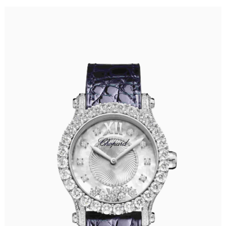
福建省福州市鼓楼区五四路128-1号恒力城写字楼15层03室萧邦售后服务中心（需提前预约）
福建省厦门市思明区湖滨东路95号万象城华润大厦B座11层1104室萧邦售后服务中心（需提前预约）
广东省潮州市潮安区新风路与潮汕路交汇处萧邦售后服务中心（需提前预约）
广东省广州市天河区天河路230号万菱汇国际中心A塔7层704室萧邦售后服务中心（需提前预约）
广东省广州市越秀区环市东路371-375号世界贸易中心大厦南塔15层1507室萧邦售后服务中心（需提前预约）
广东省河源市源城区越王大道萧邦售后服务中心（需提前预约）
广东省惠州市惠城区江北文昌一路7号华贸大厦1座30层3005室萧邦售后服务中心（需提前预约）
广东省江门市蓬江区广场西路萧邦售后服务中心（需提前预约）
广东省揭阳市榕城进贤门步行街萧邦售后服务中心（需提前预约）
广东省茂名市电白区水东街道迎宾大道萧邦售后服务中心（需提前预约）
广东省梅州市梅江区金燕大道萧邦售后服务中心（需提前预约）
广东省清远市清城区湖西路萧邦售后服务中心（需提前预约）
广东省汕头市龙湖区长平路萧邦售后服务中心（需提前预约）
广东省汕尾市城区香洲街道园林社区翠园街萧邦售后服务中心（需提前预约）
广东省韶关市武江区芙蓉新区与老城中心交汇处萧邦售后服务中心（需提前预约）
广东省深圳市罗湖区深南东路5001号华润大厦17层1701室萧邦售后服务中心（需提前预约）