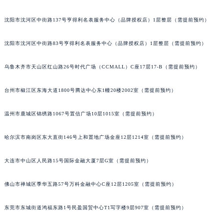
辽宁省鞍山市铁东区站前街萧邦售后服务中心（需提前预约）
沈阳市沈河区中街路137号亨得利名表服务中心（品牌授权店）1层整层（需提前预约）
辽宁省本溪市平山区胜利路萧邦售后服务中心（需提前预约）
辽宁省朝阳市双塔区新华路萧邦售后服务中心（需提前预约）
沈阳市沈河区中街路83号亨得利名表服务中心（品牌授权店）1层整层（需提前预约）
辽宁省丹东市振兴区七经街萧邦售后服务中心（需提前预约）
辽宁省抚顺市新抚区东一路萧邦售后服务中心（需提前预约）
乌鲁木齐市天山区红山路26号时代广场（CCMALL）C座17层17-B（需提前预约）
辽宁省阜新市海州区解放大街萧邦售后服务中心（需提前预约）
台州市椒江区东海大道1800号腾达中心东1幢20楼2002室（需提前预约）
辽宁省葫芦岛市连山区中央路萧邦售后服务中心（需提前预约）
辽宁省锦州市古塔区中央大街萧邦售后服务中心（需提前预约）
温州市鹿城区锦绣路1067号置信广场10层1015室（需提前预约）
辽宁省辽阳市白塔区新运大街萧邦售后服务中心（需提前预约）
辽宁省盘锦市兴隆台区石油大街萧邦售后服务中心（需提前预约）
哈尔滨市南岗区东大直街146号上和置地广场金座12层1214室（需提前预约）
辽宁省铁岭市银州区南马路萧邦售后服务中心（需提前预约）
辽宁省营口市站前区市府路与渤海大街交叉口萧邦售后服务中心（需提前预约）
大连市中山区人民路15号国际金融大厦7层G室（需提前预约）
辽宁省沈阳市沈河区中街路137号亨得利名表维修授权店1楼萧邦售后服务中心（需提前预约）
佛山市禅城区季华五路57号万科金融中心C座12层1205室（需提前预约）
辽宁省沈阳市沈河区中街路83号亨得利名表维修授权店1楼萧邦售后服务中心（需提前预约）
北京市朝阳区建国门外大街甲6号华熙国际中心D座11层1102室萧邦售后服务中心（北京总部）（需提前预约）
东莞市东城街道鸿福东路1号民盈国贸中心T1写字楼9层907室（需提前预约）
北京市东城区东长安街1号王府井东方广场W3座6层602室萧邦售后服务中心（需提前预约）