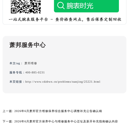
广西壮族自治区玉林市玉州区金玉路萧邦售后服务中心（需提前预约）
海南省儋州市儋州市那大镇兰洋北路萧邦售后服务中心（需提前预约）
海南省东方市八所镇解放西路萧邦售后服务中心（需提前预约）
海南省琼海市嘉积镇东风路萧邦售后服务中心（需提前预约）
海南省三沙市西沙区西沙群岛永兴岛北京路萧邦售后服务中心（需提前预约）
萧邦服务中心
海南省三亚市吉阳区迎宾路萧邦售后服务中心（需提前预约）
海南省万宁市万城镇解放路萧邦售后服务中心（需提前预约）
海南省文昌市文城镇教育东路萧邦售后服务中心（需提前预约）
本文tag：
萧邦维修
海南省五指山市通什镇三月三大道萧邦售后服务中心（需提前预约）
服务专线：
400-885-0231
香港特别行政区尖沙咀区油尖旺区广东道萧邦售后服务中心（需提前预约）
本页链接：
http://www.cdzbwx.cn/problems/nanjing/25221.html
香港特别行政区金钟区中西区金钟道萧邦售后服务中心（需提前预约）
香港特别行政区九龙区油尖旺区弥敦道萧邦售后服务中心（需提前预约）
香港特别行政区铜锣湾区湾仔区轩尼诗道萧邦售后服务中心（需提前预约）
河南省安阳市文峰区解放大道萧邦售后服务中心（需提前预约）
上一篇:
2026年6月萧邦官方维修保养综合服务中心调整补充公告确认稿
河南省鹤壁市淇滨区九州路萧邦售后服务中心（需提前预约）
下一篇:
2026年6月萧邦官方保养中心与维修服务中心迁址及新开补充指南确认内容
河南省济源市沁园街道济水大道萧邦售后服务中心（需提前预约）