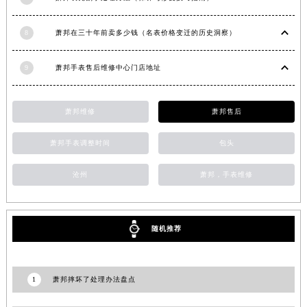
甘肃省平凉市崆峒区西大街萧邦售后服务中心（需提前预约）
甘肃省庆阳市西峰区南大街萧邦售后服务中心（需提前预约）
8
萧邦在三十年前卖多少钱（名表价格变迁的历史洞察）
甘肃省天水市秦州区民主路萧邦售后服务中心（需提前预约）
9
萧邦手表售后维修中心门店地址
甘肃省武威市凉州区迎宾路萧邦售后服务中心（需提前预约）
甘肃省张掖市甘州区民乐北路萧邦售后服务中心（需提前预约）
宁夏回族自治区固原市原州区文化街萧邦售后服务中心（需提前预约）
萧邦维修
萧邦售后
宁夏回族自治区石嘴山市大武口区贺兰山路萧邦售后服务中心（需提前预约）
萧邦手表调整时间
包头
宁夏回族自治区吴忠市利通区开元大道萧邦售后服务中心（需提前预约）
宁夏回族自治区银川市兴庆区新华东路97号新百中心C馆一层C1-18号商铺萧邦售后服务中心（需提前预约）
沧州
萧邦，手表维修
宁夏回族自治区中卫市沙坡头区鼓楼东街萧邦售后服务中心（需提前预约）
青海省果洛藏族自治州玛沁县团结路萧邦售后服务中心（需提前预约）
青海省海北藏族自治州海晏县将军路萧邦售后服务中心（需提前预约）
随机推荐
青海省海东市乐都区滨河路萧邦售后服务中心（需提前预约）
青海省海南藏族自治州共和县青海湖大街萧邦售后服务中心（需提前预约）
1
萧邦摔坏了处理办法盘点
青海省海西蒙古族藏族自治州德令哈市柴达木路萧邦售后服务中心（需提前预约）
青海省黄南藏族自治州同仁市德合隆路萧邦售后服务中心（需提前预约）