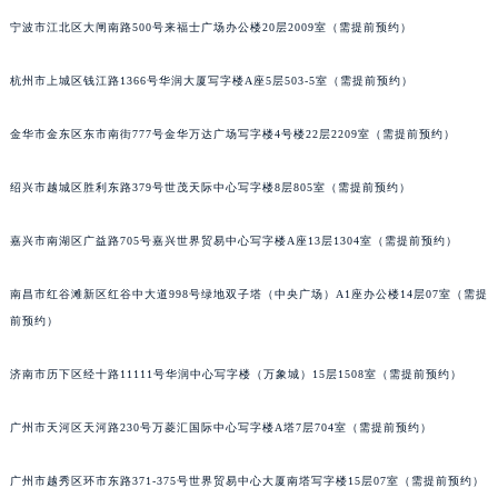
烟台市芝罘区胜利路139号万达金融中心A座907室（需提前预约）
宁波市江北区大闸南路500号来福士广场办公楼20层2009室（需提前预约）
长春市朝阳区西安大路727号中银大厦A座(旺进大厦)18层09室（需提前预约）
杭州市上城区钱江路1366号华润大厦写字楼A座5层503-5室（需提前预约）
贵阳市南明区都司高架桥路33号亨特国际金融中心14楼14D（需提前预约）
昆明市盘龙区北京路928号同德昆明广场写字楼10层06室（需提前预约）
金华市金东区东市南街777号金华万达广场写字楼4号楼22层2209室（需提前预约）
石家庄市长安区中山东路39号勒泰中心写字楼B座13层07室（需提前预约）
西安市碑林区南关正街88号华侨城长安国际中心E座6楼10室（需提前预约）
绍兴市越城区胜利东路379号世茂天际中心写字楼8层805室（需提前预约）
海口市龙华区金贸东路5号海口华润大厦B座17层1707室（需提前预约）
唐山市路南区新华东道100号万达广场写字楼A座10层1002室（需提前预约）
嘉兴市南湖区广益路705号嘉兴世界贸易中心写字楼A座13层1304室（需提前预约）
台州市椒江区东海大道1800号腾达中心东1幢20楼2002室（需提前预约）
南昌市红谷滩新区红谷中大道998号绿地双子塔（中央广场）A1座办公楼14层07室（需提
内蒙古自治区呼和浩特市玉泉区大学西街70号华润万象城写字楼（鄂尔多斯大厦）23层2326室（需提前预约）
前预约）
甘肃省兰州市七里河区西津西路16号兰州中心写字楼21层2102室（需提前预约）
重庆市解放碑渝中区民权路28号英利国际金融中心写字楼20层01室（需提前预约）
济南市历下区经十路11111号华润中心写字楼（万象城）15层1508室（需提前预约）
黑龙江省大庆市萨尔图区会战大街萧邦售后服务中心（需提前预约）
黑龙江省鹤岗市向阳区红军路萧邦售后服务中心（需提前预约）
广州市天河区天河路230号万菱汇国际中心写字楼A塔7层704室（需提前预约）
黑龙江省黑河市爱辉区中央街萧邦售后服务中心（需提前预约）
广州市越秀区环市东路371-375号世界贸易中心大厦南塔写字楼15层07室（需提前预约）
黑龙江省鸡西市鸡冠区红军路萧邦售后服务中心（需提前预约）