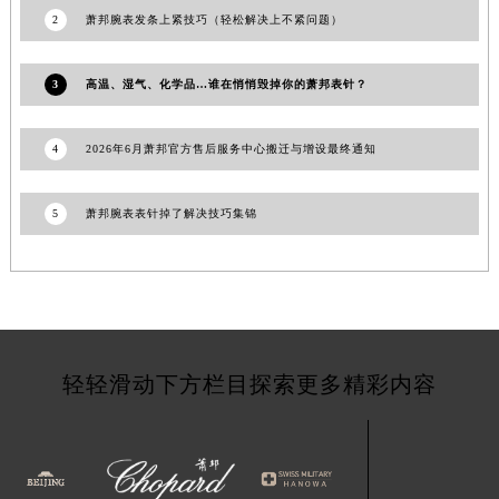
2
萧邦腕表发条上紧技巧（轻松解决上不紧问题）
青海省西宁市城西区海湖新区西关大道萧邦售后服务中心（需提前预约）
青海省玉树藏族自治州结古镇胜利路萧邦售后服务中心（需提前预约）
陕西省安康市汉滨区金州路萧邦售后服务中心（需提前预约）
3
高温、湿气、化学品…谁在悄悄毁掉你的萧邦表针？
陕西省宝鸡市渭滨区经二路萧邦售后服务中心（需提前预约）
陕西省汉中市汉台区北大街萧邦售后服务中心（需提前预约）
4
2026年6月萧邦官方售后服务中心搬迁与增设最终通知
陕西省商洛市商州区州城街萧邦售后服务中心（需提前预约）
陕西省铜川市王益区红旗街萧邦售后服务中心（需提前预约）
5
萧邦腕表表针掉了解决技巧集锦
陕西省渭南市临渭区东风大街萧邦售后服务中心（需提前预约）
陕西省咸阳市秦都区沣西新城统一西路与白马河路交汇处萧邦售后服务中心（需提前预约）
陕西省延安市宝塔区中心街萧邦售后服务中心（需提前预约）
陕西省榆林市榆阳区长兴路萧邦售后服务中心（需提前预约）
新疆维吾尔自治区阿克苏市东大街萧邦售后服务中心（需提前预约）
轻轻滑动下方栏目探索更多精彩内容
新疆维吾尔自治区阿拉尔市胜利大道萧邦售后服务中心（需提前预约）
新疆维吾尔自治区阿拉山口市友好路萧邦售后服务中心（需提前预约）
新疆维吾尔自治区阿勒泰市解放路萧邦售后服务中心（需提前预约）
新疆维吾尔自治区阿图什市光明路萧邦售后服务中心（需提前预约）