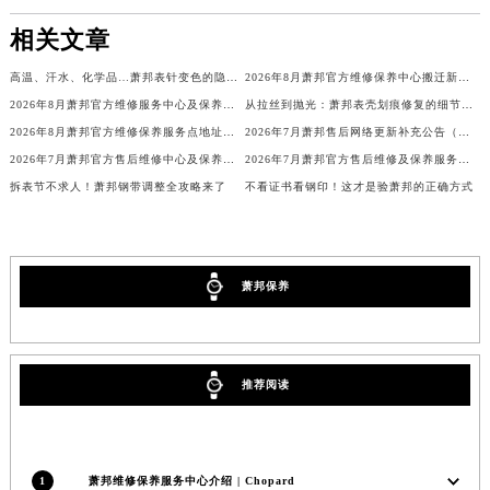
河南省焦作市解放区解放路萧邦售后服务中心（需提前预约）
相关文章
河南省开封市鼓楼区中山路萧邦售后服务中心（需提前预约）
高温、汗水、化学品…萧邦表针变色的隐形杀手
2026年8月萧邦官方维修保养中心搬迁新增客户告知文件
河南省洛阳市西工区中州中路与解放路交叉口萧邦售后服务中心（需提前预约）
2026年8月萧邦官方维修服务中心及保养站最新调整补充确认终稿说明
从拉丝到抛光：萧邦表壳划痕修复的细节全解析
河南省漯河市源汇区交通路萧邦售后服务中心（需提前预约）
2026年8月萧邦官方维修保养服务点地址变动及新开完整目录文件
2026年7月萧邦售后网络更新补充公告（含网点迁址及新开）
河南省南阳市宛城区范蠡东路与南都路交叉口萧邦售后服务中心（需提前预约）
2026年7月萧邦官方售后维修中心及保养中心迁址新增全记录文本
2026年7月萧邦官方售后维修及保养服务网络最终迁址与扩张终稿
河南省平顶山市卫东区建设路萧邦售后服务中心（需提前预约）
拆表节不求人！萧邦钢带调整全攻略来了
不看证书看钢印！这才是验萧邦的正确方式
河南省濮阳市大华龙区开州路绿城路交叉口萧邦售后服务中心（需提前预约）
河南省三门峡市湖滨区和平路萧邦售后服务中心（需提前预约）
河南省商丘市梁园区神火大道萧邦售后服务中心（需提前预约）
萧邦保养
河南省新乡市红旗区人民路萧邦售后服务中心（需提前预约）
河南省信阳市浉河区东方红大道萧邦售后服务中心（需提前预约）
河南省许昌市魏都区建安大道与八龙路交叉口萧邦售后服务中心（需提前预约）
推荐阅读
河南省郑州市二七区民主路10号华润大厦29层2905室萧邦售后服务中心（需提前预约）
河南省周口市川汇区七一路萧邦售后服务中心（需提前预约）
河南省驻马店市驿城区乐山大道与置地大道交叉口萧邦售后服务中心（需提前预约）
湖北省鄂州市鄂城区文星大道萧邦售后服务中心（需提前预约）
1
萧邦维修保养服务中心介绍 | Chopard