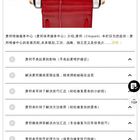
湖南省湘潭市雨湖区莲城大道萧邦售后服务中心（需提前预约）
湖南省益阳市赫山区桃花仑路萧邦售后服务中心（需提前预约）
湖南省永州市冷水滩区永州大道与中兴路交叉口萧邦售后服务中心（需提前预约）
湖南省岳阳市岳阳楼区东茅岭路萧邦售后服务中心（需提前预约）
萧邦维修服务中心（萧邦保养服务中心）介绍,萧邦（Chopard）本栏目为您提供：萧
湖南省张家界市永定区解放路萧邦售后服务中心（需提前预约）
邦维修中心的发展历程,未来规划,工坊、战略、独立意义及价值介......
详情 >
湖南省长沙市芙蓉区建湘路393号世茂环球金融中心写字楼10层1013室萧邦售后服务中心（需提前预约）
湖南省株洲市芦淞区建设南路萧邦售后服务中心（需提前预约）
2
萧邦手表起雾的影响（手表起雾维护建议）
甘肃省白银市白银区北京路萧邦售后服务中心（需提前预约）
3
解决萧邦腕表星期走慢，精准调校秘籍在这里
甘肃省定西市安定区解放路萧邦售后服务中心（需提前预约）

甘肃省敦煌市沙州镇阳关中路萧邦售后服务中心（需提前预约）
4
萧邦表耳掉了解决技巧汇总（轻松修复爱表的小妙招）
甘肃省合作市人民街萧邦售后服务中心（需提前预约）

甘肃省嘉峪关市雄关区新华中路萧邦售后服务中心（需提前预约）
5
萧邦表针掉了解决方法推荐（轻松修复你的爱表）
甘肃省金昌市金川区北京路萧邦售后服务中心（需提前预约）
甘肃省酒泉市肃州区西大街萧邦售后服务中心（需提前预约）
6
萧邦腕表摔坏解决办法汇总（专业修复与日常保养技巧）
甘肃省临夏市城南街道团结路萧邦售后服务中心（需提前预约）
甘肃省陇南市武都区人民路萧邦售后服务中心（需提前预约）
7
萧邦表壳割手处理方法（保养与修复技巧指南）