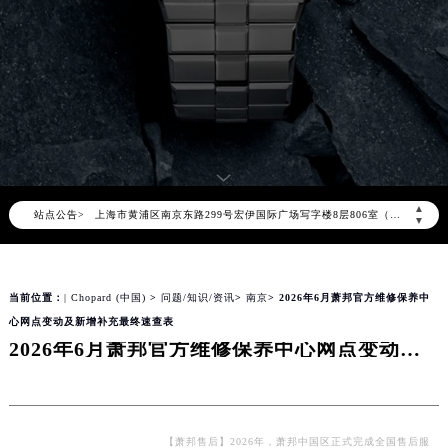
2026年8月萧邦全国官方售后客户服务热线：400-885-0231
萧邦官方全国统一服务热线400-885-0231，服务覆盖中国大陆、香港、澳门、台湾全部区域（非大陆需加拨“+86”）
2026年8月萧邦售后服务中心最新网点地址：
北京市朝阳区建国门外大街甲6号华熙国际中心写字楼D座11层1102室（北京总部）（需提前预约）
北京市东城区东长安街1号东方广场写字楼W3座6层602室（需提前预约）
天津市和平区赤峰道136号天津国际金融中心写字楼26层2603室（需提前预约）
上海市徐汇区虹桥路3号港汇中心写字楼2座37层3705室（需提前预约）
▲
站点公告>
上海市黄浦区南京东路299号宏伊国际广场写字楼8层806室（需提前预约）
▼
南京市秦淮区中山南路1号（新街口）南京中心写字楼22层C1-1室（需提前预约）
常州市新北区龙锦路1590号现代传媒中心写字楼5号楼10层1008室（需提前预约）
当前位置：
| Chopard (中国)
>
问题/知识/资讯
>
南京
> 2026年6月萧邦官方维修保养中
徐州市鼓楼区淮海东路29号苏宁广场IFC国际金融中心写字楼35层3508室（需提前预约）
心网点变动及新增补充最终速查表
扬州市邗江区国展路29号星耀天地写字楼1号楼18层1803室（需提前预约）
2026年6月萧邦官方维修保养中心网点变动及新增补充最终速查表
盐城市盐都区世纪大道5号盐城金融城写字楼1号楼16层1604室（需提前预约）
泰州市海陵区永定东路399号置地商务中心东塔写字楼（华润万象城）17层1706室（需提前预约）
宁波市江北区大闸南路500号来福士广场办公楼20层2009室（需提前预约）
杭州市上城区钱江路1366号华润大厦写字楼A座5层503-5室（需提前预约）
【萧邦售后】2026年，萧邦中国区正式完成全国售后服