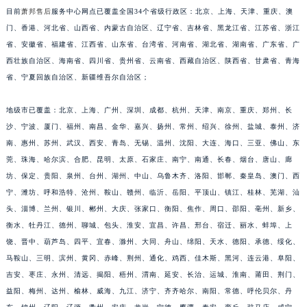
目前
萧邦售后
服务中心网点已覆盖全国34个省级行政区：北京、上海、天津、重庆、澳
安徽省黄山市屯溪区黄山西路萧邦售后服务中心（需提前预约）
门、香港、河北省、山西省、内蒙古自治区、辽宁省、吉林省、黑龙江省、江苏省、浙江
安徽省六安市金安区解放中路萧邦售后服务中心（需提前预约）
省、安徽省、福建省、江西省、山东省、台湾省、河南省、湖北省、湖南省、广东省、广
安徽省马鞍山市雨山区湖南西路萧邦售后服务中心（需提前预约）
西壮族自治区、海南省、四川省、贵州省、云南省、西藏自治区、陕西省、甘肃省、青海
安徽省宿州市埇桥区人民中路萧邦售后服务中心（需提前预约）
省、宁夏回族自治区、新疆维吾尔自治区；
安徽省铜陵市铜官区石城大道萧邦售后服务中心（需提前预约）
安徽省芜湖市镜湖区中山路步行街萧邦售后服务中心（需提前预约）
地级市已覆盖：北京、上海、广州、深圳、成都、杭州、天津、南京、重庆、郑州、长
沙、宁波、厦门、福州、南昌、金华、嘉兴、扬州、常州、绍兴、徐州、盐城、泰州、济
安徽省宣城市宣州区叠嶂西路萧邦售后服务中心（需提前预约）
南、惠州、苏州、武汉、西安、青岛、无锡、温州、沈阳、大连、海口、三亚、佛山、东
福建省龙岩市新罗区九一南路萧邦售后服务中心（需提前预约）
莞、珠海、哈尔滨、合肥、昆明、太原、石家庄、南宁、南通、长春、烟台、唐山、廊
福建省南平市建阳区人民西路萧邦售后服务中心（需提前预约）
坊、保定、贵阳、泉州、台州、湖州、中山、乌鲁木齐、洛阳、邯郸、秦皇岛、澳门、西
福建省宁德市蕉城区天湖东路萧邦售后服务中心（需提前预约）
宁、潍坊、呼和浩特、沧州、鞍山、赣州、临沂、岳阳、平顶山、镇江、桂林、芜湖、汕
福建省莆田市城厢区霞林街道荔华东大道萧邦售后服务中心（需提前预约）
头、淄博、兰州、银川、郴州、大庆、张家口、衡阳、焦作、周口、邵阳、亳州、新乡、
福建省三明市三元区东乾二路萧邦售后服务中心（需提前预约）
衡水、牡丹江、德州、聊城、包头、淮安、宜昌、许昌、邢台、宿迁、丽水、蚌埠、上
饶、晋中、葫芦岛、四平、宜春、滁州、大同、舟山、绵阳、天水、德阳、承德、绥化、
福建省漳州市龙文区步港路萧邦售后服务中心（需提前预约）
马鞍山、三明、滨州、黄冈、赤峰、荆州、通化、鸡西、佳木斯、黑河、连云港、阜阳、
江苏省常州市新北区龙锦路1590号现代传媒中心5号楼10层1008室萧邦售后服务中心（需提前预约）
吉安、枣庄、永州、清远、揭阳、梧州、渭南、延安、长治、运城、淮南、莆田、荆门、
江苏省淮安市清江浦区淮海北路萧邦售后服务中心（需提前预约）
益阳、梅州、达州、榆林、威海、九江、济宁、齐齐哈尔、南阳、常德、呼伦贝尔、丹
江苏省连云港市海州区通灌北路萧邦售后服务中心（需提前预约）