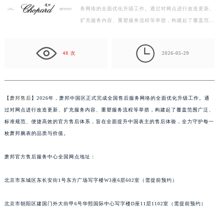
务网络的全面优化升级工作。通过对网点进行改造更新、
金华市金东区东市南街777号金华万达广场写字楼4号楼22层2209室（需提前预约）
扩充服务内容、重塑服务流程等举措，构建起了覆盖范围
绍兴市越城区胜利东路379号世茂天际中心写字楼8层805室（需提前预约）
广泛、标准规范、便捷高效的官方售后体系，旨在全面
嘉兴市南湖区广益路705号嘉兴世界贸易中心写字楼A座13层1304室（需提前预约）
提…

南昌市红谷滩新区红谷中大道998号绿地双子塔（中央广场）A1座办公楼14层07室（需提前预约）
48 次
2026-05-29
济南市历下区经十路11111号华润中心写字楼（万象城）15层1508室（需提前预约）
广州市天河区天河路230号万菱汇国际中心写字楼A塔7层704室（需提前预约）
广州市越秀区环市东路371-375号世界贸易中心大厦南塔写字楼15层07室（需提前预约）
【
萧邦售后
】2026年，萧邦中国区正式完成全国售后服务网络的全面优化升级工作。通
深圳市罗湖区深南东路5001号华润大厦写字楼17层1701室（需提前预约）
过对网点进行改造更新、扩充服务内容、重塑服务流程等举措，构建起了覆盖范围广泛、
惠州市惠城区江北文昌一路7号华贸大厦写字楼1座30层05室（需提前预约）
标准规范、便捷高效的官方售后体系，旨在全面提升中国表主的售后体验，全力守护每一
厦门市思明区湖滨东路95号华润大厦写字楼B座11层1104室（需提前预约）
枚萧邦腕表的品质与价值。
福州市鼓楼区五四路128-1号恒力城写字楼15层03室（需提前预约）
萧邦官方售后服务中心全国网点地址：
成都市锦江区人民东路6号SAC东原中心写字楼24层2406B室（需提前预约）
重庆市江北区观音桥步行街2号融恒时代广场写字楼9层902室（需提前预约）
北京市东城区东长安街1号东方广场写字楼W3座6层602室（需提前预约）
长沙市芙蓉区定王台街道建湘路393号世茂环球金融中心写字楼（芙蓉广场）10层13室（需提前预约）
郑州市二七区铭功路10号华润大厦写字楼29层2905室（需提前预约）
北京市朝阳区建国门外大街甲6号华熙国际中心写字楼D座11层1102室（需提前预约）
太原市迎泽区解放路15号亨得利名表服务中心（品牌授权店）3层整层（需提前预约）