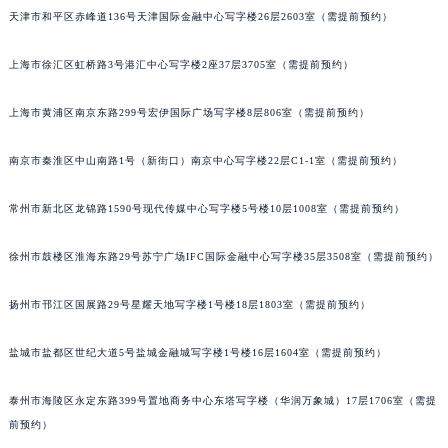
天津市和平区赤峰道136号天津国际金融中心写字楼26层2603室（需提前预约）
沈阳市沈河区中街路137号亨得利名表服务中心（品牌授权店）1层整层（需提前预约）
沈阳市沈河区中街路83号亨得利名表服务中心（品牌授权店）1层整层（需提前预约）
上海市徐汇区虹桥路3号港汇中心写字楼2座37层3705室（需提前预约）
乌鲁木齐市天山区红山路26号时代广场（CCMALL）C座17层17-B（需提前预约）
温州市鹿城区锦绣路1067号置信广场10层1015室（需提前预约）
上海市黄浦区南京东路299号宏伊国际广场写字楼8层806室（需提前预约）
哈尔滨市道里区友谊西路600号富力中心T2座写字楼29层03室（需提前预约）
大连市中山区人民路15号国际金融大厦7层G室（需提前预约）
南京市秦淮区中山南路1号（新街口）南京中心写字楼22层C1-1室（需提前预约）
佛山市禅城区季华五路57号万科金融中心C座12层1205室（需提前预约）
常州市新北区龙锦路1590号现代传媒中心写字楼5号楼10层1008室（需提前预约）
东莞市东城街道鸿福东路1号民盈国贸中心T1写字楼9层907室（需提前预约）
无锡市梁溪区人民中路139号恒隆广场写字楼1座11层1104室（需提前预约）
徐州市鼓楼区淮海东路29号苏宁广场IFC国际金融中心写字楼35层3508室（需提前预约）
南通市崇川区工农路57号圆融广场写字楼16层1603室（需提前预约）
苏州市苏州工业园区星港街199号苏州中心办公楼C座22层08室（需提前预约）
扬州市邗江区国展路29号星耀天地写字楼1号楼18层1803室（需提前预约）
武汉市江汉区解放大道686号世界贸易大厦38层09室（需提前预约）
盐城市盐都区世纪大道5号盐城金融城写字楼1号楼16层1604室（需提前预约）
南宁市青秀区金湖路59号地王大厦12楼1224室（需提前预约）
合肥市蜀山区潜山路111号万象城华润大厦B座12楼03室（需提前预约）
泰州市海陵区永定东路399号置地商务中心东塔写字楼（华润万象城）17层1706室（需提
泉州市丰泽区宝洲路729号浦西万达中心写字楼A座7楼709室（需提前预约）
前预约）
青岛市南区山东路6号华润大厦B座22层04室（需提前预约）