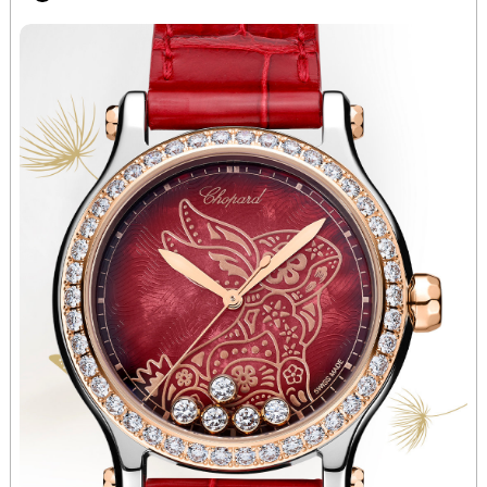
湖北省黄冈市黄州区赤壁大道萧邦售后服务中心（需提前预约）
湖北省黄石市黄石港区武汉路萧邦售后服务中心（需提前预约）
湖北省荆门市东宝中天街步行街萧邦售后服务中心（需提前预约）
湖北省荆州市荆州区荆中路萧邦售后服务中心（需提前预约）
湖北省十堰市茅箭区人民北路萧邦售后服务中心（需提前预约）
湖北省随州市曾都区青年路萧邦售后服务中心（需提前预约）
湖北省咸宁市咸安区长安大道萧邦售后服务中心（需提前预约）
湖北省襄阳市樊城区长虹路与人民路交叉口萧邦售后服务中心（需提前预约）
湖北省孝感市孝南区复兴大道萧邦售后服务中心（需提前预约）
湖北省宜昌市西陵区夷陵大道与港窑路萧邦售后服务中心（需提前预约）
湖南省常德市武陵区人民路萧邦售后服务中心（需提前预约）
湖南省郴州市北湖区国庆北路萧邦售后服务中心（需提前预约）
湖南省衡阳市雁峰区解放路萧邦售后服务中心（需提前预约）
湖南省怀化市鹤城区迎丰中路萧邦售后服务中心（需提前预约）
湖南省娄底市娄星区长青街萧邦售后服务中心（需提前预约）
湖南省邵阳市双清区东风路萧邦售后服务中心（需提前预约）