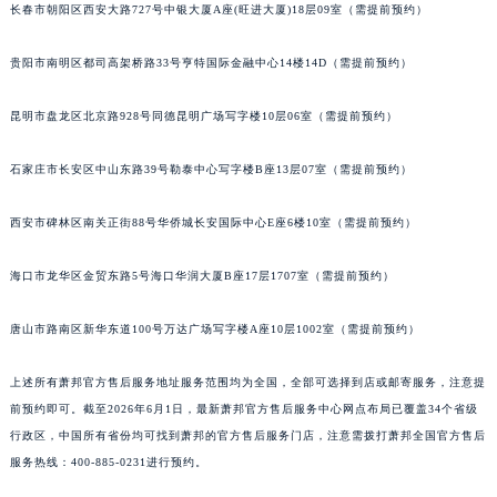
长春市朝阳区西安大路727号中银大厦A座(旺进大厦)18层09室（需提前预约）
山西省吕梁市离石区永宁中路与建设街交叉口萧邦售后服务中心（需提前预约）
山西省朔州市朔城区怡西路与鄯阳西街交汇处萧邦售后服务中心（需提前预约）
贵阳市南明区都司高架桥路33号亨特国际金融中心14楼14D（需提前预约）
山西省忻州市忻府区和平东街与七一南路交叉口萧邦售后服务中心（需提前预约）
山西省阳泉市郊区平阳东街与新城大道交叉口萧邦售后服务中心（需提前预约）
昆明市盘龙区北京路928号同德昆明广场写字楼10层06室（需提前预约）
山西省运城市盐湖区河东街萧邦售后服务中心（需提前预约）
石家庄市长安区中山东路39号勒泰中心写字楼B座13层07室（需提前预约）
山西省长治市潞州区英雄中路萧邦售后服务中心（需提前预约）
山西省太原市迎泽区迎泽街道解放路15号亨得利名表维修授权店3楼萧邦售后服务中心（需提前预约）
西安市碑林区南关正街88号华侨城长安国际中心E座6楼10室（需提前预约）
天津市和平区赤峰道136号天津国际金融中心26层2603室萧邦售后服务中心（需提前预约）
安徽省安庆市迎江区人民路萧邦售后服务中心（需提前预约）
海口市龙华区金贸东路5号海口华润大厦B座17层1707室（需提前预约）
安徽省蚌埠市蚌山区淮河路萧邦售后服务中心（需提前预约）
唐山市路南区新华东道100号万达广场写字楼A座10层1002室（需提前预约）
安徽省亳州市谯城区魏武大道萧邦售后服务中心（需提前预约）
安徽省池州市贵池区长江路萧邦售后服务中心（需提前预约）
上述所有萧邦官方售后服务地址服务范围均为全国，全部可选择到店或邮寄服务，注意提
安徽省滁州市琅琊区南谯北路萧邦售后服务中心（需提前预约）
前预约即可。截至2026年6月1日，最新萧邦官方售后服务中心网点布局已覆盖34个省级
安徽省阜阳市颍州区颍州北路萧邦售后服务中心（需提前预约）
行政区，中国所有省份均可找到萧邦的官方售后服务门店，注意需拨打萧邦全国官方售后
安徽省淮北市相山区淮海路萧邦售后服务中心（需提前预约）
服务热线：400-885-0231进行预约。
安徽省淮南市田家庵区国庆中路萧邦售后服务中心（需提前预约）