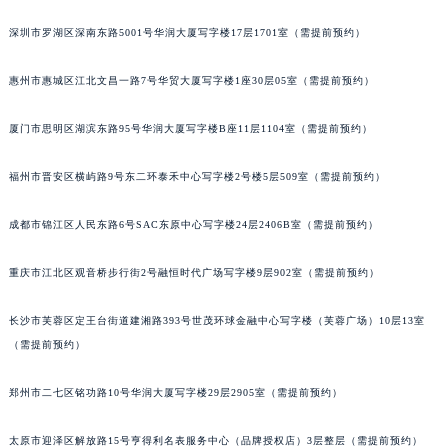
黑龙江省佳木斯市向阳区长安路萧邦售后服务中心（需提前预约）
深圳市罗湖区深南东路5001号华润大厦写字楼17层1701室（需提前预约）
黑龙江省牡丹江市东安区太平路萧邦售后服务中心（需提前预约）
黑龙江省七台河市桃山区大同街萧邦售后服务中心（需提前预约）
惠州市惠城区江北文昌一路7号华贸大厦写字楼1座30层05室（需提前预约）
黑龙江省齐齐哈尔市龙沙区龙华路萧邦售后服务中心（需提前预约）
厦门市思明区湖滨东路95号华润大厦写字楼B座11层1104室（需提前预约）
黑龙江省双鸭山市尖山区新兴大街萧邦售后服务中心（需提前预约）
黑龙江省绥化市北林区新华街与康庄路交叉口萧邦售后服务中心（需提前预约）
福州市晋安区横屿路9号东二环泰禾中心写字楼2号楼5层509室（需提前预约）
黑龙江省伊春市伊美区通河路萧邦售后服务中心（需提前预约）
吉林省白城市洮北区明仁南街萧邦售后服务中心（需提前预约）
成都市锦江区人民东路6号SAC东原中心写字楼24层2406B室（需提前预约）
吉林省白山市浑江区浑江大街萧邦售后服务中心（需提前预约）
吉林省吉林市船营区河南街萧邦售后服务中心（需提前预约）
重庆市江北区观音桥步行街2号融恒时代广场写字楼9层902室（需提前预约）
吉林省辽源市龙山区人民大街萧邦售后服务中心（需提前预约）
长沙市芙蓉区定王台街道建湘路393号世茂环球金融中心写字楼（芙蓉广场）10层13室
吉林省梅河口市新华街道梅河大街萧邦售后服务中心（需提前预约）
（需提前预约）
吉林省四平市铁东区紫气大路与南九经街交汇处萧邦售后服务中心（需提前预约）
吉林省松原市宁江区五环大街萧邦售后服务中心（需提前预约）
郑州市二七区铭功路10号华润大厦写字楼29层2905室（需提前预约）
吉林省通化市东昌区环通乡江南大街萧邦售后服务中心（需提前预约）
吉林省延边市延吉市解放路萧邦售后服务中心（需提前预约）
太原市迎泽区解放路15号亨得利名表服务中心（品牌授权店）3层整层（需提前预约）