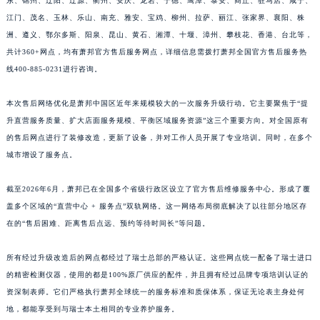
东、锦州、辽阳、辽源、衢州、安庆、龙岩、宁德、鹰潭、泰安、商丘、驻马店、咸宁、
江苏省南京市秦淮区中山南路1号南京中心22层22-C1-C3室萧邦售后服务中心（需提前预约）
江门、茂名、玉林、乐山、南充、雅安、宝鸡、柳州、拉萨、丽江、张家界、襄阳、株
江苏省宿迁市宿城区西湖路萧邦售后服务中心（需提前预约）
洲、遵义、鄂尔多斯、阳泉、昆山、黄石、湘潭、十堰、漳州、攀枝花、香港、台北等，
共计360+网点，均有萧邦官方售后服务网点，详细信息需拨打萧邦全国官方售后服务热
江苏省泰州市海陵区永定东路399号置地商务中心东塔（华润万象城）17层1706室萧邦售后服务中心（需提前预约）
线400-885-0231进行咨询。
江苏省徐州市鼓楼区淮海东路29号苏宁广场IFC国际金融中心35层3508室萧邦售后服务中心（需提前预约）
江苏省盐城市盐都区世纪大道5号盐城金融城写字楼1号楼16层1604室萧邦售后服务中心（需提前预约）
本次售后网络优化是萧邦中国区近年来规模较大的一次服务升级行动。它主要聚焦于“提
江苏省扬州市邗江区国展路29号星耀天地写字楼1号楼18层1803室萧邦售后服务中心（需提前预约）
升直营服务质量、扩大店面服务规模、平衡区域服务资源”这三个重要方向。对全国原有
江苏省镇江市京口区中山东路萧邦售后服务中心（需提前预约）
的售后网点进行了装修改造，更新了设备，并对工作人员开展了专业培训。同时，在多个
江西省抚州市临川区赣东大道萧邦售后服务中心（需提前预约）
城市增设了服务点。
江西省赣州市章贡区文清路萧邦售后服务中心（需提前预约）
截至2026年6月，萧邦已在全国多个省级行政区设立了官方售后维修服务中心。形成了覆
江西省吉安市吉州区井冈山大道萧邦售后服务中心（需提前预约）
盖多个区域的“直营中心 + 服务点”双轨网络。这一网络布局彻底解决了以往部分地区存
江西省景德镇市珠山区珠山中路萧邦售后服务中心（需提前预约）
在的“售后困难、距离售后点远、预约等待时间长”等问题。
江西省九江市浔阳区浔阳路萧邦售后服务中心（需提前预约）
江西省南昌市红谷滩新区红谷中大道998号绿地双子塔（中央广场）A1座办公楼14层1407室萧邦售后服务中心（需提前预约）
所有经过升级改造后的网点都经过了瑞士总部的严格认证。这些网点统一配备了瑞士进口
江西省萍乡市安源区萍安北大道与康庄路交叉口萧邦售后服务中心（需提前预约）
的精密检测仪器，使用的都是100%原厂供应的配件，并且拥有经过品牌专项培训认证的
资深制表师。它们严格执行萧邦全球统一的服务标准和质保体系，保证无论表主身处何
江西省上饶市信州区滨江西路萧邦售后服务中心（需提前预约）
地，都能享受到与瑞士本土相同的专业养护服务。
江西省新余市渝水区北湖西路萧邦售后服务中心（需提前预约）