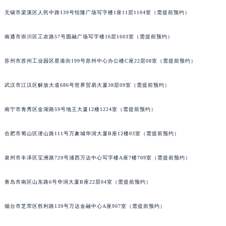
河北省保定市竞秀区朝阳北大街北国先天下萧邦售后服务中心（需提前预约）
无锡市梁溪区人民中路139号恒隆广场写字楼1座11层1104室（需提前预约）
内蒙古自治区阿拉善盟市左旗土尔扈特大街萧邦售后服务中心（需提前预约）
南通市崇川区工农路57号圆融广场写字楼16层1603室（需提前预约）
内蒙古自治区巴彦淖尔市临河区新华街萧邦售后服务中心（需提前预约）
内蒙古自治区包头市青山区幸福路甲3号王府井百货名表维修萧邦售后服务中心（需提前预约）
苏州市苏州工业园区星港街199号苏州中心办公楼C座22层08室（需提前预约）
内蒙古自治区赤峰市红山区哈达街萧邦售后服务中心（需提前预约）
内蒙古自治区鄂尔多斯市东胜区伊金霍洛街萧邦售后服务中心（需提前预约）
武汉市江汉区解放大道686号世界贸易大厦38层09室（需提前预约）
内蒙古自治区呼伦贝尔市海拉尔区中央街萧邦售后服务中心（需提前预约）
内蒙古自治区通辽市科尔沁区明仁大街萧邦售后服务中心（需提前预约）
南宁市青秀区金湖路59号地王大厦12楼1224室（需提前预约）
内蒙古自治区乌海市海勃湾区人民南路萧邦售后服务中心（需提前预约）
合肥市蜀山区潜山路111号万象城华润大厦B座12楼03室（需提前预约）
内蒙古自治区乌兰察布市集宁区恩和大街萧邦售后服务中心（需提前预约）
内蒙古自治区锡林郭勒盟市锡林浩特市光明街与额尔敦路交叉口萧邦售后服务中心（需提前预约）
泉州市丰泽区宝洲路729号浦西万达中心写字楼A座7楼709室（需提前预约）
内蒙古自治区兴安盟市乌兰浩特市兴安大街萧邦售后服务中心（需提前预约）
山西省大同市平城区迎宾街萧邦售后服务中心（需提前预约）
青岛市南区山东路6号华润大厦B座22层04室（需提前预约）
山西省晋城市城区黄华街萧邦售后服务中心（需提前预约）
烟台市芝罘区胜利路139号万达金融中心A座907室（需提前预约）
山西省晋中市榆次区顺城街萧邦售后服务中心（需提前预约）
山西省临汾市尧都区解放路萧邦售后服务中心（需提前预约）