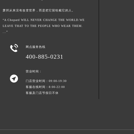
新疆维吾尔自治区白杨市军垦路萧邦售后服务中心（需提前预约）
萧邦从来没有改变世界，而是把它留给戴它的人。
新疆维吾尔自治区北屯市团结路萧邦售后服务中心（需提前预约）
“A Chopard WILL NEVER CHANGE THE WORLD.WE
新疆维吾尔自治区博乐市博乐市北京路萧邦售后服务中心（需提前预约）
LEAVE THAT TO THE PEOPLE WHO WEAR THEM.
新疆维吾尔自治区昌吉市延安北路萧邦售后服务中心（需提前预约）
...”
新疆维吾尔自治区阜康市博峰路萧邦售后服务中心（需提前预约）

网点服务热线
新疆维吾尔自治区哈密市伊州区建国北路萧邦售后服务中心（需提前预约）
400-885-0231
新疆维吾尔自治区和田市和田市北京西路萧邦售后服务中心（需提前预约）
新疆维吾尔自治区胡杨河市胡杨河市胡杨路萧邦售后服务中心（需提前预约）
营业时间：
新疆维吾尔自治区霍尔果斯市亚欧北路萧邦售后服务中心（需提前预约）

门店营业时间：09:00-19:30
新疆维吾尔自治区喀什市解放北路萧邦售后服务中心（需提前预约）
客服在线时间：8:00-22:00
新疆维吾尔自治区可克达拉市幸福路萧邦售后服务中心（需提前预约）
客服及门店节假日不休
新疆维吾尔自治区克拉玛依市克拉玛依区友谊路萧邦售后服务中心（需提前预约）
新疆维吾尔自治区库车市库车市文化东路萧邦售后服务中心（需提前预约）
新疆维吾尔自治区库尔勒市库尔勒市人民东路萧邦售后服务中心（需提前预约）
新疆维吾尔自治区奎屯市团结西街萧邦售后服务中心（需提前预约）
新疆维吾尔自治区昆玉市昆泉街萧邦售后服务中心（需提前预约）