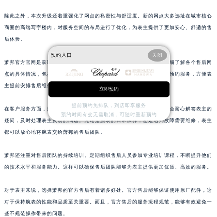
江西省宜春市袁州区中山中路萧邦售后服务中心（需提前预约）
除此之外，本次升级还着重强化了网点的私密性与舒适度。新的网点大多选址在城市核心
江西省鹰潭市月湖区胜利东路萧邦售后服务中心（需提前预约）
商圈的高端写字楼内，对服务空间的布局进行了优化，为表主提供了更加安心、舒适的售
山东省德州市德城区东风中路萧邦售后服务中心（需提前预约）
后体验。
山东省东营市东营区济南路萧邦售后服务中心（需提前预约）
预约入口
关闭
萧邦官方官网是获取这些售后信息的主要来源。通过官网，表主可以详细了解各个售后网
山东省济南市历下区经十路11111号华润中心写字楼（万象城）15层1508室萧邦售后服务中心（需提前预约）
点的具体情况，包括服务内容、营业时间等。同时，官网还提供了在线预约服务，方便表
山东省济宁市任城区太白楼路萧邦售后服务中心（需提前预约）
主提前安排售后维修事宜。
立即预约
山东省莱芜市文化南路8号银座商城名表维修一楼名表维修萧邦售后服务中心（需提前预约）
山东省临沂市兰山区解放路萧邦售后服务中心（需提前预约）
提前预约免排队，到店即享服务
在客户服务方面，萧邦的售后团队始终秉持着专业、热情的态度。他们会耐心解答表主的
预约时间有变无需取消，可随时重新预约
山东省日照市东港区烟台路萧邦售后服务中心（需提前预约）
疑问，及时处理表主反馈的问题。无论是腕表的日常保养，还是遇到故障需要维修，表主
山东省泰安市泰山区财源街道泰山大街萧邦售后服务中心（需提前预约）
都可以放心地将腕表交给萧邦的售后团队。
山东省威海市环翠区新威海路89号振华商厦一楼名表维修萧邦售后服务中心（需提前预约）
萧邦还注重对售后团队的持续培训。定期组织售后人员参加专业培训课程，不断提升他们
山东省潍坊市奎文区东风东街萧邦售后服务中心（需提前预约）
的技术水平和服务能力。这样可以确保售后团队能够为表主提供更加优质、高效的服务。
山东省枣庄市滕州市北辛路与善国路交叉口萧邦售后服务中心（需提前预约）
山东省淄博市张店区金晶大道萧邦售后服务中心（需提前预约）
对于表主来说，选择萧邦的官方售后有着诸多好处。官方售后能够保证使用原厂配件，这
上海市黄浦区南京东路299号宏伊国际广场写字楼8层806室萧邦售后服务中心（需提前预约）
对于保持腕表的性能和品质至关重要。而且，官方售后的服务流程规范，能够有效避免一
上海市徐汇区虹桥路3号港汇中心2座37层3705室萧邦售后服务中心（需提前预约）
些不规范操作带来的问题。