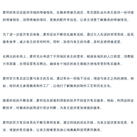
浙江省杭州市上城区钱江路1366号华润大厦A座5层503-5室萧邦售后服务中心（需提前预约）
萧邦的售后还提供详细的维修报告。在腕表维修完成后，售后团队会向表主提供一份详细
浙江省湖州市吴兴区劳动路萧邦售后服务中心（需提前预约）
的维修报告，说明维修的项目、更换的配件等信息。让表主清楚了解腕表的维修情况。
浙江省嘉兴市南湖区广益路705号嘉兴世界贸易中心A座13层1304室萧邦售后服务中心（需提前预约）
浙江省金华市金东区东市南街777号金华万达广场4号楼22楼2209室萧邦售后服务中心（需提前预约）
为了进一步提升售后体验，萧邦还在不断优化服务流程。通过引入先进的管理系统，提高
浙江省丽水市莲都区解放街萧邦售后服务中心（需提前预约）
服务效率，减少表主的等待时间。同时，加强与表主的沟通，及时反馈维修进度。
浙江省宁波市江北区大闸南路500号来福士广场办公楼20层2009室萧邦售后服务中心（需提前预约）
在网点的布局上，萧邦充分考虑了不同地区表主的需求。根据各地区的人口密度、消费能
浙江省衢州市柯城区上街萧邦售后服务中心（需提前预约）
力等因素，合理设置售后网点。确保各个地区的表主都能方便地享受到售后服务。
浙江省绍兴市越城区胜利东路379号世茂天际中心写字楼8层805室萧邦售后服务中心（需提前预约）
浙江省舟山市定海区解放东路萧邦售后服务中心（需提前预约）
萧邦官方售后还注重与表主的互动。通过举办一些线下活动，增进与表主之间的感情。例
澳门特别行政区大堂区议事亭前地（新马路）萧邦售后服务中心（需提前预约）
如，组织表主参观腕表制作工厂，让他们了解腕表的制作工艺和历史文化。
澳门特别行政区风顺堂区南湾大马路萧邦售后服务中心（需提前预约）
澳门特别行政区花地玛堂区关闸广场萧邦售后服务中心（需提前预约）
随着科技的不断发展，萧邦也在探索利用新的技术手段提升售后服务。例如，利用远程诊
断技术，对腕表的故障进行初步判断，为表主提供更加便捷的服务。
澳门特别行政区花王堂区大三巴商圈萧邦售后服务中心（需提前预约）
澳门特别行政区嘉模堂区官也街萧邦售后服务中心（需提前预约）
萧邦的官方售后体系在不断完善和发展。通过持续的优化升级，为表主提供更加优质、专
澳门省路氹城市金光大道萧邦售后服务中心（需提前预约）
业、便捷的售后服务。让表主能够更加放心地佩戴和使用萧邦腕表。
澳门特别行政区望德堂区塔石广场萧邦售后服务中心（需提前预约）