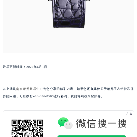
广东省阳江市江城区东风一路萧邦售后服务中心（需提前预约）
广东省云浮市云城区金山路萧邦售后服务中心（需提前预约）
广东省湛江市赤坎区观海北路萧邦售后服务中心（需提前预约）
广东省肇庆市端州区信安大道与砚都大道交汇处萧邦售后服务中心（需提前预约）
广西壮族自治区百色市右江区中山二路萧邦售后服务中心（需提前预约）
广西壮族自治区北海市海城区北京路萧邦售后服务中心（需提前预约）
广西壮族自治区崇左市江州区石景林街道友谊大道与丽川路交汇处萧邦售后服务中心（需提前预约）
广西壮族自治区防城港市港口区金花茶大道萧邦售后服务中心（需提前预约）
最后更新时间：2026年6月1日
广西壮族自治区贵港市港北区港城街道布山大道与仙衣路交叉口萧邦售后服务中心（需提前预约）
广西壮族自治区桂林市秀峰区红岭路萧邦售后服务中心（需提前预约）
以上就是
南京萧邦售后中心
为您分享的精彩内容。如果您还有其他关于萧邦手表维护和保
广西壮族自治区河池市金城江区金城江街道朝阳路萧邦售后服务中心（需提前预约）
养的问题，可以拨打400-606-8509进行咨询，我们将竭诚为您服务。
广西壮族自治区贺州市八步区城东街道灵峰南路萧邦售后服务中心（需提前预约）
广西壮族自治区来宾市兴宾区桂中大道萧邦售后服务中心（需提前预约）
广西壮族自治区柳州市城中区中山中路萧邦售后服务中心（需提前预约）
广西壮族自治区钦州市钦南区金海湾东大街萧邦售后服务中心（需提前预约）
广西壮族自治区梧州市万秀区龙湖镇高旺路萧邦售后服务中心（需提前预约）