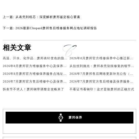
吉林省梅河口市新华街道梅河大街萧邦售后服务中心（需提前预约）
吉林省四平市铁东区紫气大路与南九经街交汇处萧邦售后服务中心（需提前预约）
上一篇:
从表壳到机芯：深度解析萧邦鉴定核心要素
吉林省松原市宁江区五环大街萧邦售后服务中心（需提前预约）
下一篇:
2026最新Chopard萧邦售后维修服务网点地址调研报告
吉林省通化市东昌区环通乡江南大街萧邦售后服务中心（需提前预约）
吉林省延边市延吉市解放路萧邦售后服务中心（需提前预约）
相关文章
辽宁省鞍山市铁东区站前街萧邦售后服务中心（需提前预约）
辽宁省本溪市平山区胜利路萧邦售后服务中心（需提前预约）
高温、汗水、化学品…萧邦表针变色的隐形杀手
2026年8月萧邦官方维修保养中心搬迁新增客户告知文件
2026年8月萧邦官方维修服务中心及保养站最新调整补充确认终稿说明
从拉丝到抛光：萧邦表壳划痕修复的细节全解析
辽宁省朝阳市双塔区新华路萧邦售后服务中心（需提前预约）
2026年8月萧邦官方维修保养服务点地址变动及新开完整目录文件
2026年7月萧邦售后网络更新补充公告（含网点迁址及新开）
辽宁省丹东市振兴区七经街萧邦售后服务中心（需提前预约）
2026年7月萧邦官方售后维修中心及保养中心迁址新增全记录文本
2026年7月萧邦官方售后维修及保养服务网络最终迁址与扩张终稿
辽宁省抚顺市新抚区东一路萧邦售后服务中心（需提前预约）
拆表节不求人！萧邦钢带调整全攻略来了
不看证书看钢印！这才是验萧邦的正确方式
辽宁省阜新市海州区解放大街萧邦售后服务中心（需提前预约）
辽宁省葫芦岛市连山区中央路萧邦售后服务中心（需提前预约）
辽宁省锦州市古塔区中央大街萧邦售后服务中心（需提前预约）
萧邦保养
辽宁省辽阳市白塔区新运大街萧邦售后服务中心（需提前预约）
辽宁省盘锦市兴隆台区石油大街萧邦售后服务中心（需提前预约）
辽宁省铁岭市银州区南马路萧邦售后服务中心（需提前预约）