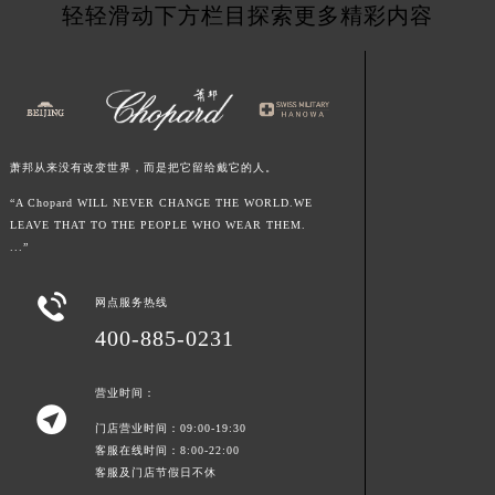
轻轻滑动下方栏目探索更多精彩内容
江西省九江市浔阳区浔阳路萧邦售后服务中心（需提前预约）
江西省南昌市红谷滩新区红谷中大道998号绿地双子塔（中央广场）A1座办公楼14层1407室萧邦售后服务中心（需提前预约）
江西省萍乡市安源区萍安北大道与康庄路交叉口萧邦售后服务中心（需提前预约）
江西省上饶市信州区滨江西路萧邦售后服务中心（需提前预约）
江西省新余市渝水区北湖西路萧邦售后服务中心（需提前预约）
萧邦从来没有改变世界，而是把它留给戴它的人。
江西省宜春市袁州区中山中路萧邦售后服务中心（需提前预约）
“A Chopard WILL NEVER CHANGE THE WORLD.WE
江西省鹰潭市月湖区胜利东路萧邦售后服务中心（需提前预约）
LEAVE THAT TO THE PEOPLE WHO WEAR THEM.
山东省德州市德城区东风中路萧邦售后服务中心（需提前预约）
...”
山东省东营市东营区济南路萧邦售后服务中心（需提前预约）

山东省济南市历下区经十路11111号华润中心写字楼（万象城）15层1508室萧邦售后服务中心（需提前预约）
网点服务热线
山东省济宁市任城区太白楼路萧邦售后服务中心（需提前预约）
400-885-0231
山东省莱芜市文化南路8号银座商城名表维修一楼名表维修萧邦售后服务中心（需提前预约）
山东省临沂市兰山区解放路萧邦售后服务中心（需提前预约）
营业时间：

山东省日照市东港区烟台路萧邦售后服务中心（需提前预约）
门店营业时间：09:00-19:30
客服在线时间：8:00-22:00
山东省泰安市泰山区财源街道泰山大街萧邦售后服务中心（需提前预约）
客服及门店节假日不休
山东省威海市环翠区新威海路89号振华商厦一楼名表维修萧邦售后服务中心（需提前预约）