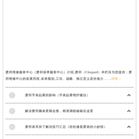
内蒙古自治区兴安盟市乌兰浩特市兴安大街萧邦售后服务中心（需提前预约）
山西省大同市平城区迎宾街萧邦售后服务中心（需提前预约）
山西省晋城市城区黄华街萧邦售后服务中心（需提前预约）
山西省晋中市榆次区顺城街萧邦售后服务中心（需提前预约）
山西省临汾市尧都区解放路萧邦售后服务中心（需提前预约）
山西省吕梁市离石区永宁中路与建设街交叉口萧邦售后服务中心（需提前预约）
山西省朔州市朔城区怡西路与鄯阳西街交汇处萧邦售后服务中心（需提前预约）
山西省忻州市忻府区和平东街与七一南路交叉口萧邦售后服务中心（需提前预约）
萧邦维修服务中心（萧邦保养服务中心）介绍,萧邦（Chopard）本栏目为您提供：萧
山西省阳泉市郊区平阳东街与新城大道交叉口萧邦售后服务中心（需提前预约）
邦维修中心的发展历程,未来规划,工坊、战略、独立意义及价值介......
详情 >
山西省运城市盐湖区河东街萧邦售后服务中心（需提前预约）
山西省长治市潞州区英雄中路萧邦售后服务中心（需提前预约）
2
萧邦手表起雾的影响（手表起雾维护建议）
山西省太原市迎泽区迎泽街道解放路15号亨得利名表维修授权店3楼萧邦售后服务中心（需提前预约）
天津市和平区赤峰道136号天津国际金融中心26层2603室萧邦售后服务中心（需提前预约）
3
解决萧邦腕表星期走慢，精准调校秘籍在这里
安徽省安庆市迎江区人民路萧邦售后服务中心（需提前预约）
4
萧邦表耳掉了解决技巧汇总（轻松修复爱表的小妙招）
安徽省蚌埠市蚌山区淮河路萧邦售后服务中心（需提前预约）
安徽省亳州市谯城区魏武大道萧邦售后服务中心（需提前预约）