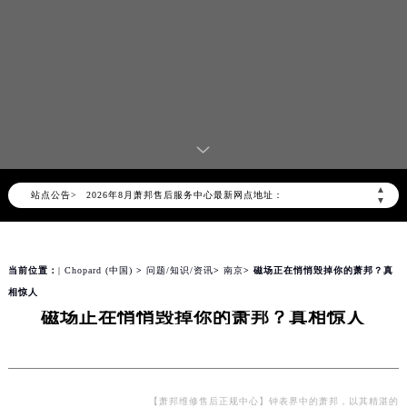
2026年8月萧邦中国区售后服务网络优化升级公告
2026年8月萧邦全国官方售后客户服务热线：400-885-0231
萧邦官方全国统一服务热线400-885-0231，服务覆盖中国大陆、香港、澳门、台湾全部区域（非大陆需加拨“+86”）
▲
站点公告>
2026年8月萧邦售后服务中心最新网点地址：
▼
北京市朝阳区建国门外大街甲6号华熙国际中心写字楼D座11层1102室（北京总部）（需提前预约）
北京市东城区东长安街1号东方广场写字楼W3座6层602室（需提前预约）
当前位置：
| Chopard (中国)
>
问题/知识/资讯
>
南京
> 磁场正在悄悄毁掉你的萧邦？真
天津市和平区赤峰道136号天津国际金融中心写字楼26层2603室（需提前预约）
相惊人
上海市徐汇区虹桥路3号港汇中心写字楼2座37层3705室（需提前预约）
磁场正在悄悄毁掉你的萧邦？真相惊人
上海市黄浦区南京东路299号宏伊国际广场写字楼8层806室（需提前预约）
南京市秦淮区中山南路1号（新街口）南京中心写字楼22层C1-1室（需提前预约）
常州市新北区龙锦路1590号现代传媒中心写字楼5号楼10层1008室（需提前预约）
徐州市鼓楼区淮海东路29号苏宁广场IFC国际金融中心写字楼35层3508室（需提前预约）
【萧邦维修售后正规中心】钟表界中的萧邦，以其精湛的