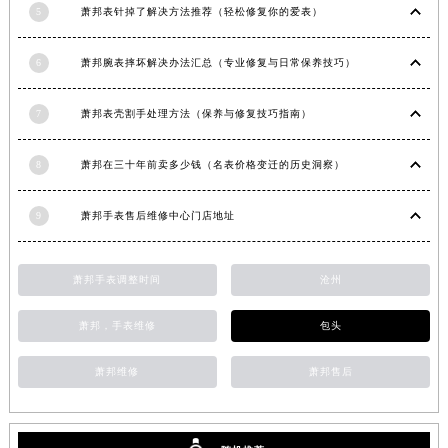
5
萧邦表针掉了解决方法推荐（轻松修复你的爱表）
安徽省池州市贵池区长江路萧邦售后服务中心（需提前预约）
安徽省滁州市琅琊区南谯北路萧邦售后服务中心（需提前预约）
6
萧邦腕表摔坏解决办法汇总（专业修复与日常保养技巧）
安徽省阜阳市颍州区颍州北路萧邦售后服务中心（需提前预约）
安徽省淮北市相山区淮海路萧邦售后服务中心（需提前预约）
7
萧邦表壳割手处理方法（保养与修复技巧指南）
安徽省淮南市田家庵区国庆中路萧邦售后服务中心（需提前预约）
安徽省黄山市屯溪区黄山西路萧邦售后服务中心（需提前预约）
8
萧邦在三十年前卖多少钱（名表价格变迁的历史洞察）
安徽省六安市金安区解放中路萧邦售后服务中心（需提前预约）
安徽省马鞍山市雨山区湖南西路萧邦售后服务中心（需提前预约）
9
萧邦手表售后维修中心门店地址
安徽省宿州市埇桥区人民中路萧邦售后服务中心（需提前预约）
安徽省铜陵市铜官区石城大道萧邦售后服务中心（需提前预约）
萧邦手表调整时间
沧州
安徽省芜湖市镜湖区中山路步行街萧邦售后服务中心（需提前预约）
萧邦，手表维修
包头
安徽省宣城市宣州区叠嶂西路萧邦售后服务中心（需提前预约）
福建省龙岩市新罗区九一南路萧邦售后服务中心（需提前预约）
萧邦维修
萧邦售后
福建省南平市建阳区人民西路萧邦售后服务中心（需提前预约）
福建省宁德市蕉城区天湖东路萧邦售后服务中心（需提前预约）
福建省莆田市城厢区霞林街道荔华东大道萧邦售后服务中心（需提前预约）