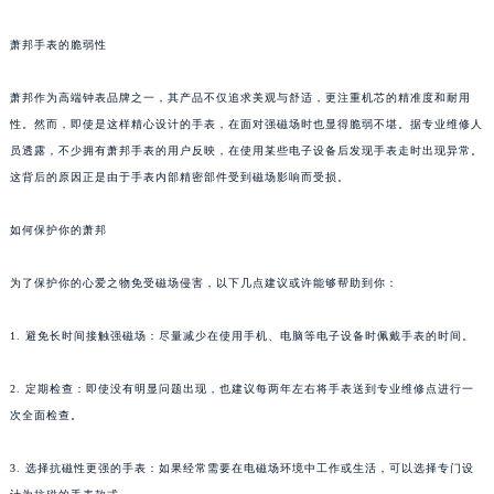
成都市锦江区人民东路6号SAC东原中心写字楼24层2406B室（需提前预约）
萧邦手表的脆弱性
重庆市江北区观音桥步行街2号融恒时代广场写字楼9层902室（需提前预约）
长沙市芙蓉区定王台街道建湘路393号世茂环球金融中心写字楼（芙蓉广场）10层13室（需提前预约）
萧邦作为高端钟表品牌之一，其产品不仅追求美观与舒适，更注重机芯的精准度和耐用
郑州市二七区铭功路10号华润大厦写字楼29层2905室（需提前预约）
性。然而，即使是这样精心设计的手表，在面对强磁场时也显得脆弱不堪。据专业维修人
太原市迎泽区解放路15号亨得利名表服务中心（品牌授权店）3层整层（需提前预约）
员透露，不少拥有萧邦手表的用户反映，在使用某些电子设备后发现手表走时出现异常。
沈阳市沈河区中街路137号亨得利名表服务中心（品牌授权店）1层整层（需提前预约）
这背后的原因正是由于手表内部精密部件受到磁场影响而受损。
沈阳市沈河区中街路83号亨得利名表服务中心（品牌授权店）1层整层（需提前预约）
如何保护你的萧邦
乌鲁木齐市天山区红山路26号时代广场（CCMALL）C座17层17-B（需提前预约）
温州市鹿城区锦绣路1067号置信广场10层1015室（需提前预约）
为了保护你的心爱之物免受磁场侵害，以下几点建议或许能够帮助到你：
哈尔滨市道里区友谊西路600号富力中心T2座写字楼29层03室（需提前预约）
大连市中山区人民路15号国际金融大厦7层G室（需提前预约）
1. 避免长时间接触强磁场：尽量减少在使用手机、电脑等电子设备时佩戴手表的时间。
佛山市禅城区季华五路57号万科金融中心C座12层1205室（需提前预约）
2. 定期检查：即使没有明显问题出现，也建议每两年左右将手表送到专业维修点进行一
东莞市东城街道鸿福东路1号民盈国贸中心T1写字楼9层907室（需提前预约）
次全面检查。
无锡市梁溪区人民中路139号恒隆广场写字楼1座11层1104室（需提前预约）
南通市崇川区工农路57号圆融广场写字楼16层1603室（需提前预约）
3. 选择抗磁性更强的手表：如果经常需要在电磁场环境中工作或生活，可以选择专门设
苏州市苏州工业园区星港街199号苏州中心办公楼C座22层08室（需提前预约）