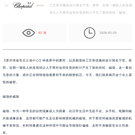
工艺和优雅的设计闻名于世。然而，近期一项惊人的发现
扬州市邗江区国展路29号星耀天地写字楼1号楼18层1803室（需提前预约）
却让人不禁对这些珍贵的时计产生了新的担忧：磁场，这
盐城市盐都区世纪大道5号盐城金融城写字楼1号楼16层1604室（需提前预约）
一看似无形的力量，或许正在悄悄侵蚀着萧邦手表的精…
泰州市海陵区永定东路399号置地商务中心东塔写字楼（华润万象城）17层1706室（需提前预约）

宁波市江北区大闸南路500号来福士广场办公楼20层2009室（需提前预约）
62 次
2026-05-20
杭州市上城区钱江路1366号华润大厦写字楼A座5层503-5室（需提前预约）
金华市金东区东市南街777号金华万达广场写字楼4号楼22层2209室（需提前预约）
绍兴市越城区胜利东路379号世茂天际中心写字楼8层805室（需提前预约）
【
萧邦维修售后正规中心
】钟表界中的萧邦，以其精湛的工艺和优雅的设计闻名于世。然
嘉兴市南湖区广益路705号嘉兴世界贸易中心写字楼A座13层1304室（需提前预约）
而，近期一项惊人的发现却让人不禁对这些珍贵的时计产生了新的担忧：磁场，这一看似
南昌市红谷滩新区红谷中大道998号绿地双子塔（中央广场）A1座办公楼14层07室（需提前预约）
无形的力量，或许正在悄悄侵蚀着萧邦手表的精密机芯。今天，我们就来揭开这个令人震
济南市历下区经十路11111号华润中心写字楼（万象城）15层1508室（需提前预约）
惊的秘密。
广州市天河区天河路230号万菱汇国际中心写字楼A塔7层704室（需提前预约）
磁场的威胁
广州市越秀区环市东路371-375号世界贸易中心大厦南塔写字楼15层07室（需提前预约）
深圳市罗湖区深南东路5001号华润大厦写字楼17层1701室（需提前预约）
磁场，作为一种常见的自然现象或人为因素，在日常生活中无处不在。从手机、电脑到磁
惠州市惠城区江北文昌一路7号华贸大厦写字楼1座30层05室（需提前预约）
共振成像设备，这些都可能产生足以影响精密机械的磁场。对于那些对磁场高度敏感的机
厦门市思明区湖滨东路95号华润大厦写字楼B座11层1104室（需提前预约）
械手表来说，长时间暴露在这种环境中可能会导致指针偏移、走时不准确甚至永久性损
福州市鼓楼区五四路128-1号恒力城写字楼15层03室（需提前预约）
坏。