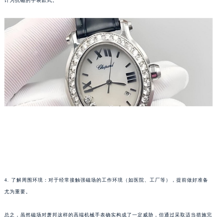
计为抗磁的手表款式。
武汉市江汉区解放大道686号世界贸易大厦38层09室（需提前预约）
南宁市青秀区金湖路59号地王大厦12楼1224室（需提前预约）
合肥市蜀山区潜山路111号万象城华润大厦B座12楼03室（需提前预约）
泉州市丰泽区宝洲路729号浦西万达中心写字楼A座7楼709室（需提前预约）
青岛市南区山东路6号华润大厦B座22层04室（需提前预约）
烟台市芝罘区胜利路139号万达金融中心A座907室（需提前预约）
长春市朝阳区西安大路727号中银大厦A座(旺进大厦)18层09室（需提前预约）
贵阳市南明区都司高架桥路33号亨特国际金融中心14楼14D（需提前预约）
昆明市盘龙区北京路928号同德昆明广场写字楼10层06室（需提前预约）
石家庄市长安区中山东路39号勒泰中心写字楼B座13层07室（需提前预约）
西安市碑林区南关正街88号华侨城长安国际中心E座6楼10室（需提前预约）
海口市龙华区金贸东路5号海口华润大厦B座17层1707室（需提前预约）
唐山市路南区新华东道100号万达广场写字楼A座10层1002室（需提前预约）
4. 了解周围环境：对于经常接触强磁场的工作环境（如医院、工厂等），提前做好准备
台州市椒江区东海大道1800号腾达中心东1幢20楼2002室（需提前预约）
尤为重要。
内蒙古自治区呼和浩特市玉泉区大学西街70号华润万象城写字楼（鄂尔多斯大厦）23层2326室（需提前预约）
甘肃省兰州市七里河区西津西路16号兰州中心写字楼21层2102室（需提前预约）
总之，虽然磁场对萧邦这样的高端机械手表确实构成了一定威胁，但通过采取适当措施完