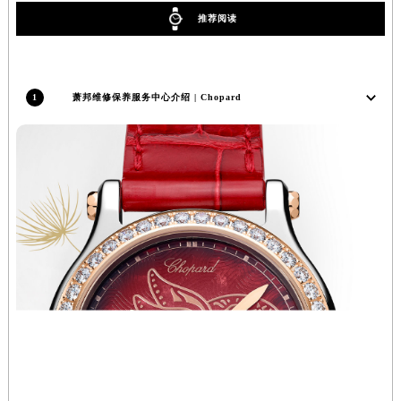
辽宁省营口市站前区市府路与渤海大街交叉口萧邦售后服务中心（需提前预约）
推荐阅读
辽宁省沈阳市沈河区中街路137号亨得利名表维修授权店1楼萧邦售后服务中心（需提前预约）
辽宁省沈阳市沈河区中街路83号亨得利名表维修授权店1楼萧邦售后服务中心（需提前预约）
北京市朝阳区建国门外大街甲6号华熙国际中心D座11层1102室萧邦售后服务中心（北京总部）（需提前预约）
1
萧邦维修保养服务中心介绍 | Chopard
北京市东城区东长安街1号王府井东方广场W3座6层602室萧邦售后服务中心（需提前预约）
河北省保定市竞秀区朝阳北大街北国先天下萧邦售后服务中心（需提前预约）
内蒙古自治区阿拉善盟市左旗土尔扈特大街萧邦售后服务中心（需提前预约）
内蒙古自治区巴彦淖尔市临河区新华街萧邦售后服务中心（需提前预约）
内蒙古自治区包头市青山区幸福路甲3号王府井百货名表维修萧邦售后服务中心（需提前预约）
内蒙古自治区赤峰市红山区哈达街萧邦售后服务中心（需提前预约）
内蒙古自治区鄂尔多斯市东胜区伊金霍洛街萧邦售后服务中心（需提前预约）
内蒙古自治区呼伦贝尔市海拉尔区中央街萧邦售后服务中心（需提前预约）
内蒙古自治区通辽市科尔沁区明仁大街萧邦售后服务中心（需提前预约）
内蒙古自治区乌海市海勃湾区人民南路萧邦售后服务中心（需提前预约）
内蒙古自治区乌兰察布市集宁区恩和大街萧邦售后服务中心（需提前预约）
内蒙古自治区锡林郭勒盟市锡林浩特市光明街与额尔敦路交叉口萧邦售后服务中心（需提前预约）