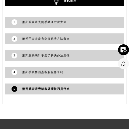
随机推荐
福建省三明市三元区东乾二路萧邦售后服务中心（需提前预约）
福建省漳州市龙文区步港路萧邦售后服务中心（需提前预约）
江苏省常州市新北区龙锦路1590号现代传媒中心5号楼10层1008室萧邦售后服务中心（需提前预约）
1
萧邦腕表表壳割手处理方法大全
江苏省淮安市清江浦区淮海北路萧邦售后服务中心（需提前预约）
江苏省连云港市海州区通灌北路萧邦售后服务中心（需提前预约）
2
萧邦手表表盘有划痕解决方法盘点
江苏省南京市秦淮区中山南路1号南京中心22层22-C1-C3室萧邦售后服务中心（需提前预约）

江苏省宿迁市宿城区西湖路萧邦售后服务中心（需提前预约）
3
萧邦腕表表针不走了解决办法集锦

江苏省泰州市海陵区永定东路399号置地商务中心东塔（华润万象城）17层1706室萧邦售后服务中心（需提前预约）
江苏省徐州市鼓楼区淮海东路29号苏宁广场IFC国际金融中心35层3508室萧邦售后服务中心（需提前预约）
4
萧邦手表售后点客服服务号码
江苏省盐城市盐都区世纪大道5号盐城金融城写字楼1号楼16层1604室萧邦售后服务中心（需提前预约）
江苏省扬州市邗江区国展路29号星耀天地写字楼1号楼18层1803室萧邦售后服务中心（需提前预约）
5
萧邦腕表表壳破裂处理技巧是什么
江苏省镇江市京口区中山东路萧邦售后服务中心（需提前预约）
江西省抚州市临川区赣东大道萧邦售后服务中心（需提前预约）
江西省赣州市章贡区文清路萧邦售后服务中心（需提前预约）
江西省吉安市吉州区井冈山大道萧邦售后服务中心（需提前预约）
江西省景德镇市珠山区珠山中路萧邦售后服务中心（需提前预约）