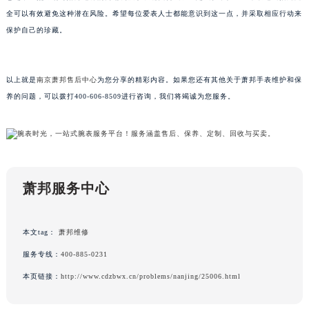
重庆市解放碑渝中区民权路28号英利国际金融中心写字楼20层01室（需提前预约）
全可以有效避免这种潜在风险。希望每位爱表人士都能意识到这一点，并采取相应行动来
保护自己的珍藏。
黑龙江省大庆市萨尔图区会战大街萧邦售后服务中心（需提前预约）
黑龙江省鹤岗市向阳区红军路萧邦售后服务中心（需提前预约）
黑龙江省黑河市爱辉区中央街萧邦售后服务中心（需提前预约）
以上就是
南京萧邦售后中心
为您分享的精彩内容。如果您还有其他关于萧邦手表维护和保
黑龙江省鸡西市鸡冠区红军路萧邦售后服务中心（需提前预约）
养的问题，可以拨打400-606-8509进行咨询，我们将竭诚为您服务。
黑龙江省佳木斯市向阳区长安路萧邦售后服务中心（需提前预约）
黑龙江省牡丹江市东安区太平路萧邦售后服务中心（需提前预约）
黑龙江省七台河市桃山区大同街萧邦售后服务中心（需提前预约）
黑龙江省齐齐哈尔市龙沙区龙华路萧邦售后服务中心（需提前预约）
萧邦服务中心
黑龙江省双鸭山市尖山区新兴大街萧邦售后服务中心（需提前预约）
黑龙江省绥化市北林区新华街与康庄路交叉口萧邦售后服务中心（需提前预约）
黑龙江省伊春市伊美区通河路萧邦售后服务中心（需提前预约）
本文tag：
萧邦维修
吉林省白城市洮北区明仁南街萧邦售后服务中心（需提前预约）
服务专线：
400-885-0231
吉林省白山市浑江区浑江大街萧邦售后服务中心（需提前预约）
本页链接：
http://www.cdzbwx.cn/problems/nanjing/25006.html
吉林省吉林市船营区河南街萧邦售后服务中心（需提前预约）
吉林省辽源市龙山区人民大街萧邦售后服务中心（需提前预约）