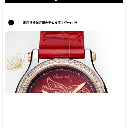
辽宁省沈阳市沈河区中街路137号亨得利名表维修授权店1楼萧邦售后服务中心（需提前预约）
辽宁省沈阳市沈河区中街路83号亨得利名表维修授权店1楼萧邦售后服务中心（需提前预约）
北京市朝阳区建国门外大街甲6号华熙国际中心D座11层1102室萧邦售后服务中心（北京总部）（需提前预约）
1
萧邦维修保养服务中心介绍 | Chopard
北京市东城区东长安街1号王府井东方广场W3座6层602室萧邦售后服务中心（需提前预约）
河北省保定市竞秀区朝阳北大街北国先天下萧邦售后服务中心（需提前预约）
内蒙古自治区阿拉善盟市左旗土尔扈特大街萧邦售后服务中心（需提前预约）
内蒙古自治区巴彦淖尔市临河区新华街萧邦售后服务中心（需提前预约）
内蒙古自治区包头市青山区幸福路甲3号王府井百货名表维修萧邦售后服务中心（需提前预约）
内蒙古自治区赤峰市红山区哈达街萧邦售后服务中心（需提前预约）
内蒙古自治区鄂尔多斯市东胜区伊金霍洛街萧邦售后服务中心（需提前预约）
内蒙古自治区呼伦贝尔市海拉尔区中央街萧邦售后服务中心（需提前预约）
内蒙古自治区通辽市科尔沁区明仁大街萧邦售后服务中心（需提前预约）
内蒙古自治区乌海市海勃湾区人民南路萧邦售后服务中心（需提前预约）
内蒙古自治区乌兰察布市集宁区恩和大街萧邦售后服务中心（需提前预约）
内蒙古自治区锡林郭勒盟市锡林浩特市光明街与额尔敦路交叉口萧邦售后服务中心（需提前预约）
内蒙古自治区兴安盟市乌兰浩特市兴安大街萧邦售后服务中心（需提前预约）