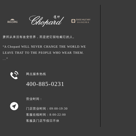
江西省南昌市红谷滩新区红谷中大道998号绿地双子塔（中央广场）A1座办公楼14层1407室萧邦售后服务中心（需提前预约）
江西省萍乡市安源区萍安北大道与康庄路交叉口萧邦售后服务中心（需提前预约）
江西省上饶市信州区滨江西路萧邦售后服务中心（需提前预约）
江西省新余市渝水区北湖西路萧邦售后服务中心（需提前预约）
萧邦从来没有改变世界，而是把它留给戴它的人。
江西省宜春市袁州区中山中路萧邦售后服务中心（需提前预约）
“A Chopard WILL NEVER CHANGE THE WORLD.WE
江西省鹰潭市月湖区胜利东路萧邦售后服务中心（需提前预约）
LEAVE THAT TO THE PEOPLE WHO WEAR THEM.
山东省德州市德城区东风中路萧邦售后服务中心（需提前预约）
...”
山东省东营市东营区济南路萧邦售后服务中心（需提前预约）

山东省济南市历下区经十路11111号华润中心写字楼（万象城）15层1508室萧邦售后服务中心（需提前预约）
网点服务热线
400-885-0231
山东省济宁市任城区太白楼路萧邦售后服务中心（需提前预约）
山东省莱芜市文化南路8号银座商城名表维修一楼名表维修萧邦售后服务中心（需提前预约）
营业时间：
山东省临沂市兰山区解放路萧邦售后服务中心（需提前预约）

山东省日照市东港区烟台路萧邦售后服务中心（需提前预约）
门店营业时间：09:00-19:30
客服在线时间：8:00-22:00
山东省泰安市泰山区财源街道泰山大街萧邦售后服务中心（需提前预约）
客服及门店节假日不休
山东省威海市环翠区新威海路89号振华商厦一楼名表维修萧邦售后服务中心（需提前预约）
山东省潍坊市奎文区东风东街萧邦售后服务中心（需提前预约）