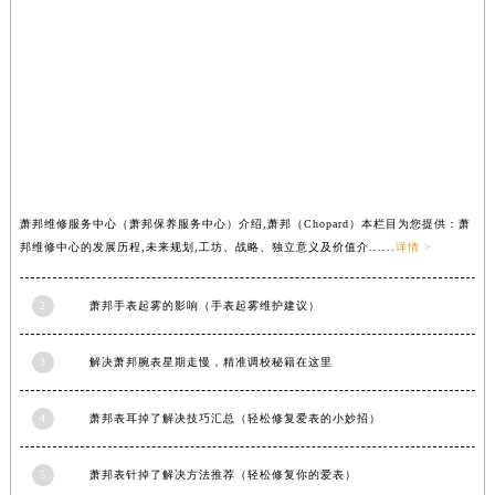
山西省大同市平城区迎宾街萧邦售后服务中心（需提前预约）
山西省晋城市城区黄华街萧邦售后服务中心（需提前预约）
山西省晋中市榆次区顺城街萧邦售后服务中心（需提前预约）
山西省临汾市尧都区解放路萧邦售后服务中心（需提前预约）
山西省吕梁市离石区永宁中路与建设街交叉口萧邦售后服务中心（需提前预约）
山西省朔州市朔城区怡西路与鄯阳西街交汇处萧邦售后服务中心（需提前预约）
山西省忻州市忻府区和平东街与七一南路交叉口萧邦售后服务中心（需提前预约）
萧邦维修服务中心（萧邦保养服务中心）介绍,萧邦（Chopard）本栏目为您提供：萧
山西省阳泉市郊区平阳东街与新城大道交叉口萧邦售后服务中心（需提前预约）
邦维修中心的发展历程,未来规划,工坊、战略、独立意义及价值介......
详情 >
山西省运城市盐湖区河东街萧邦售后服务中心（需提前预约）
山西省长治市潞州区英雄中路萧邦售后服务中心（需提前预约）
2
萧邦手表起雾的影响（手表起雾维护建议）
山西省太原市迎泽区迎泽街道解放路15号亨得利名表维修授权店3楼萧邦售后服务中心（需提前预约）
天津市和平区赤峰道136号天津国际金融中心26层2603室萧邦售后服务中心（需提前预约）
3
解决萧邦腕表星期走慢，精准调校秘籍在这里
安徽省安庆市迎江区人民路萧邦售后服务中心（需提前预约）
4
萧邦表耳掉了解决技巧汇总（轻松修复爱表的小妙招）
安徽省蚌埠市蚌山区淮河路萧邦售后服务中心（需提前预约）
安徽省亳州市谯城区魏武大道萧邦售后服务中心（需提前预约）
5
萧邦表针掉了解决方法推荐（轻松修复你的爱表）
安徽省池州市贵池区长江路萧邦售后服务中心（需提前预约）