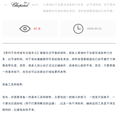
人更倾向于在家完成各种小任务，以节省时间。对于喜欢
盐城市盐都区世纪大道5号盐城金融城写字楼1号楼16层1604室（需提前预约）
佩戴萧邦手表的朋友来说，有时候需要根据自己的手腕尺
泰州市海陵区永定东路399号置地商务中心东塔写字楼（华润万象城）17层1706室（需提前预约）
寸调整表带长度。然而，很多人担心自己无法正确操作…
宁波市江北区大闸南路500号来福士广场办公楼20层2009室（需提前预约）

杭州市上城区钱江路1366号华润大厦写字楼A座5层503-5室（需提前预约）
68 次
2026-04-21
金华市金东区东市南街777号金华万达广场写字楼4号楼22层2209室（需提前预约）
绍兴市越城区胜利东路379号世茂天际中心写字楼8层805室（需提前预约）
嘉兴市南湖区广益路705号嘉兴世界贸易中心写字楼A座13层1304室（需提前预约）
【
萧邦手表维修售后服务点
】随着生活节奏的加快，很多人更倾向于在家完成各种小任
南昌市红谷滩新区红谷中大道998号绿地双子塔（中央广场）A1座办公楼14层07室（需提前预约）
务，以节省时间。对于喜欢佩戴萧邦手表的朋友来说，有时候需要根据自己的手腕尺寸调
济南市历下区经十路11111号华润中心写字楼（万象城）15层1508室（需提前预约）
整表带长度。然而，很多人担心自己无法正确操作，或者担心损坏手表。其实，只要掌握
广州市天河区天河路230号万菱汇国际中心写字楼A塔7层704室（需提前预约）
一些基本技巧，你完全可以在家自行缩短萧邦表带。
广州市越秀区环市东路371-375号世界贸易中心大厦南塔写字楼15层07室（需提前预约）
准备工具和材料
深圳市罗湖区深南东路5001号华润大厦写字楼17层1701室（需提前预约）
惠州市惠城区江北文昌一路7号华贸大厦写字楼1座30层05室（需提前预约）
首先，你需要准备一些基本工具和材料。主要包括一把细小的剪刀、一把直尺或卷尺、一
厦门市思明区湖滨东路95号华润大厦写字楼B座11层1104室（需提前预约）
个磨光石或砂纸（用于打磨剪断后的边缘）、以及一块干净的布。确保这些工具是干净且
福州市鼓楼区五四路128-1号恒力城写字楼15层03室（需提前预约）
锋利的，以避免划伤手表。
成都市锦江区人民东路6号SAC东原中心写字楼24层2406B室（需提前预约）