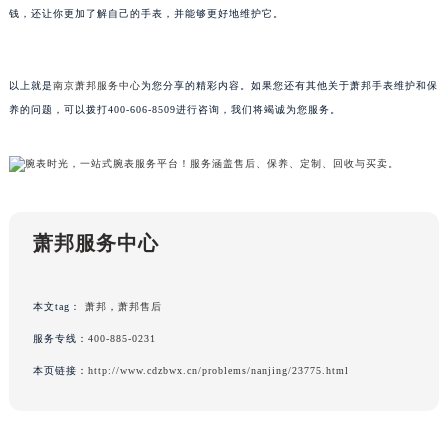
钱，还让你更加了解自己的手表，并能够更好地维护它。
黑龙江省大庆市萨尔图区会战大街萧邦售后服务中心（需提前预约）
黑龙江省鹤岗市向阳区红军路萧邦售后服务中心（需提前预约）
黑龙江省黑河市爱辉区中央街萧邦售后服务中心（需提前预约）
以上就是
南京萧邦服务中心
为您分享的精彩内容。如果您还有其他关于萧邦手表维护和保
黑龙江省鸡西市鸡冠区红军路萧邦售后服务中心（需提前预约）
养的问题，可以拨打400-606-8509进行咨询，我们将竭诚为您服务。
黑龙江省佳木斯市向阳区长安路萧邦售后服务中心（需提前预约）
黑龙江省牡丹江市东安区太平路萧邦售后服务中心（需提前预约）
黑龙江省七台河市桃山区大同街萧邦售后服务中心（需提前预约）
黑龙江省齐齐哈尔市龙沙区龙华路萧邦售后服务中心（需提前预约）
萧邦服务中心
黑龙江省双鸭山市尖山区新兴大街萧邦售后服务中心（需提前预约）
黑龙江省绥化市北林区新华街与康庄路交叉口萧邦售后服务中心（需提前预约）
黑龙江省伊春市伊美区通河路萧邦售后服务中心（需提前预约）
本文tag：
萧邦
，
萧邦售后
吉林省白城市洮北区明仁南街萧邦售后服务中心（需提前预约）
服务专线：
400-885-0231
吉林省白山市浑江区浑江大街萧邦售后服务中心（需提前预约）
本页链接：
http://www.cdzbwx.cn/problems/nanjing/23775.html
吉林省吉林市船营区河南街萧邦售后服务中心（需提前预约）
吉林省辽源市龙山区人民大街萧邦售后服务中心（需提前预约）
吉林省梅河口市新华街道梅河大街萧邦售后服务中心（需提前预约）