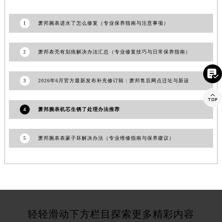
福建省漳州市龙文区步港路萧邦售后服务中心（需提前预约）
1
萧邦腕表进水了怎么修复（专业保养指南与注意事项）
江苏省常州市新北区龙锦路1590号现代传媒中心5号楼10层1008室萧邦售后服务中心（需提前预约）
江苏省淮安市清江浦区淮海北路萧邦售后服务中心（需提前预约）
江苏省连云港市海州区通灌北路萧邦售后服务中心（需提前预约）
2
萧邦表壳有划痕解决办法汇总（专业修复技巧与日常保养指南）
江苏省南京市秦淮区中山南路1号南京中心22层22-C1-C3室萧邦售后服务中心（需提前预约）

江苏省宿迁市宿城区西湖路萧邦售后服务中心（需提前预约）
3
2026年6月官方最新发布补充修订辑：萧邦售后网点迁址与新设
江苏省泰州市海陵区永定东路399号置地商务中心东塔（华润万象城）17层1706室萧邦售后服务中心（需提前预约）

江苏省徐州市鼓楼区淮海东路29号苏宁广场IFC国际金融中心35层3508室萧邦售后服务中心（需提前预约）
4
萧邦腕表机芯生锈了处理办法推荐
江苏省盐城市盐都区世纪大道5号盐城金融城写字楼1号楼16层1604室萧邦售后服务中心（需提前预约）
江苏省扬州市邗江区国展路29号星耀天地写字楼1号楼18层1803室萧邦售后服务中心（需提前预约）
5
萧邦腕表表蒙子坏解决办法（专业维修指南与保养建议）
江苏省镇江市京口区中山东路萧邦售后服务中心（需提前预约）
江西省抚州市临川区赣东大道萧邦售后服务中心（需提前预约）
江西省赣州市章贡区文清路萧邦售后服务中心（需提前预约）
江西省吉安市吉州区井冈山大道萧邦售后服务中心（需提前预约）
江西省景德镇市珠山区珠山中路萧邦售后服务中心（需提前预约）
轻轻滑动下方栏目探索更多精彩内容
江西省九江市浔阳区浔阳路萧邦售后服务中心（需提前预约）