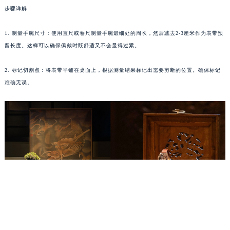
步骤详解
重庆市江北区观音桥步行街2号融恒时代广场写字楼9层902室（需提前预约）
长沙市芙蓉区定王台街道建湘路393号世茂环球金融中心写字楼（芙蓉广场）10层13室（需提前预约）
1. 测量手腕尺寸：使用直尺或卷尺测量手腕最细处的周长，然后减去2-3厘米作为表带预
郑州市二七区铭功路10号华润大厦写字楼29层2905室（需提前预约）
留长度。这样可以确保佩戴时既舒适又不会显得过紧。
太原市迎泽区解放路15号亨得利名表服务中心（品牌授权店）3层整层（需提前预约）
沈阳市沈河区中街路137号亨得利名表服务中心（品牌授权店）1层整层（需提前预约）
2. 标记切割点：将表带平铺在桌面上，根据测量结果标记出需要剪断的位置。确保标记
沈阳市沈河区中街路83号亨得利名表服务中心（品牌授权店）1层整层（需提前预约）
准确无误。
乌鲁木齐市天山区红山路26号时代广场（CCMALL）C座17层17-B（需提前预约）
温州市鹿城区锦绣路1067号置信广场10层1015室（需提前预约）
哈尔滨市道里区友谊西路600号富力中心T2座写字楼29层03室（需提前预约）
大连市中山区人民路15号国际金融大厦7层G室（需提前预约）
佛山市禅城区季华五路57号万科金融中心C座12层1205室（需提前预约）
东莞市东城街道鸿福东路1号民盈国贸中心T1写字楼9层907室（需提前预约）
无锡市梁溪区人民中路139号恒隆广场写字楼1座11层1104室（需提前预约）
南通市崇川区工农路57号圆融广场写字楼16层1603室（需提前预约）
苏州市苏州工业园区星港街199号苏州中心办公楼C座22层08室（需提前预约）
武汉市江汉区解放大道686号世界贸易大厦38层09室（需提前预约）