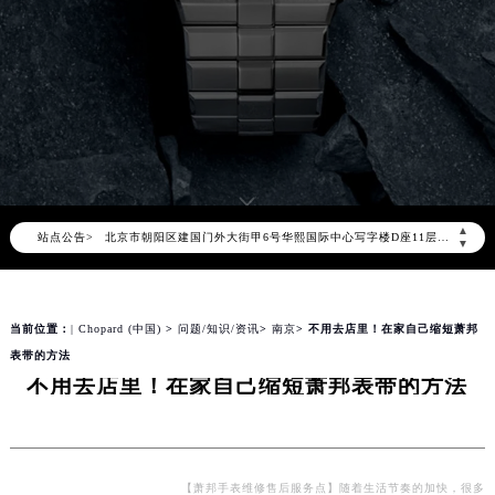
2026年8月萧邦中国区售后服务网络优化升级公告
2026年8月萧邦全国官方售后客户服务热线：400-885-0231
萧邦官方全国统一服务热线400-885-0231，服务覆盖中国大陆、香港、澳门、台湾全部区域（非大陆需加拨“+86”）
2026年8月萧邦售后服务中心最新网点地址：
▲
站点公告>
北京市朝阳区建国门外大街甲6号华熙国际中心写字楼D座11层1102室（北京总部）（需提前预约）
▼
北京市东城区东长安街1号东方广场写字楼W3座6层602室（需提前预约）
天津市和平区赤峰道136号天津国际金融中心写字楼26层2603室（需提前预约）
当前位置：
| Chopard (中国)
>
问题/知识/资讯
>
南京
> 不用去店里！在家自己缩短萧邦
上海市徐汇区虹桥路3号港汇中心写字楼2座37层3705室（需提前预约）
表带的方法
上海市黄浦区南京东路299号宏伊国际广场写字楼8层806室（需提前预约）
不用去店里！在家自己缩短萧邦表带的方法
南京市秦淮区中山南路1号（新街口）南京中心写字楼22层C1-1室（需提前预约）
常州市新北区龙锦路1590号现代传媒中心写字楼5号楼10层1008室（需提前预约）
徐州市鼓楼区淮海东路29号苏宁广场IFC国际金融中心写字楼35层3508室（需提前预约）
扬州市邗江区国展路29号星耀天地写字楼1号楼18层1803室（需提前预约）
【萧邦手表维修售后服务点】随着生活节奏的加快，很多