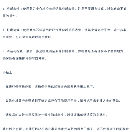
南宁市青秀区金湖路59号地王大厦12楼1224室（需提前预约）
3. 剪断表带：使用剪刀小心地沿着标记线剪断表带。注意不要用力过猛，以免造成不必
合肥市蜀山区潜山路111号万象城华润大厦B座12楼03室（需提前预约）
要的损伤。
泉州市丰泽区宝洲路729号浦西万达中心写字楼A座7楼709室（需提前预约）
4. 打磨边缘：使用磨光石或砂纸轻轻打磨剪断后的边缘，使其变得光滑平整。这一步非
青岛市南区山东路6号华润大厦B座22层04室（需提前预约）
常重要，可以避免佩戴时刮伤皮肤。
烟台市芝罘区胜利路139号万达金融中心A座907室（需提前预约）
长春市朝阳区西安大路727号中银大厦A座(旺进大厦)18层09室（需提前预约）
5. 清洁与检查：最后一步是彻底清洁新修剪的表带，并检查是否有任何不平整的地方。
贵阳市南明区都司高架桥路33号亨特国际金融中心14楼14D（需提前预约）
确保所有连接部分都牢固可靠。
昆明市盘龙区北京路928号同德昆明广场写字楼10层06室（需提前预约）
石家庄市长安区中山东路39号勒泰中心写字楼B座13层07室（需提前预约）
小贴士
西安市碑林区南关正街88号华侨城长安国际中心E座6楼10室（需提前预约）
– 在进行任何操作前，请确保手表已经完全关闭并从手腕上取下。
海口市龙华区金贸东路5号海口华润大厦B座17层1707室（需提前预约）
唐山市路南区新华东道100号万达广场写字楼A座10层1002室（需提前预约）
– 如果你对某些步骤感到不确定或担心可能损坏手表，请考虑寻求专业人士的帮助。
台州市椒江区东海大道1800号腾达中心东1幢20楼2002室（需提前预约）
内蒙古自治区呼和浩特市玉泉区大学西街70号华润万象城写字楼（鄂尔多斯大厦）23层2326室（需提前预约）
– 调整后的表带长度应保持一致性和对称性，以保证佩戴舒适度和美观性。
甘肃省兰州市七里河区西津西路16号兰州中心写字楼21层2102室（需提前预约）
通过以上步骤，你就可以轻松地在家完成萧邦表带的调整工作了。这不仅节省了时间和金
重庆市解放碑渝中区民权路28号英利国际金融中心写字楼20层01室（需提前预约）