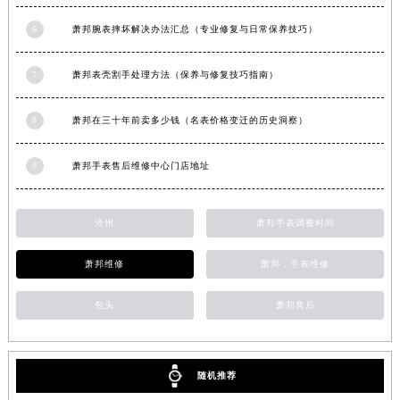
安徽省滁州市琅琊区南谯北路萧邦售后服务中心（需提前预约）
6
萧邦腕表摔坏解决办法汇总（专业修复与日常保养技巧）
安徽省阜阳市颍州区颍州北路萧邦售后服务中心（需提前预约）
安徽省淮北市相山区淮海路萧邦售后服务中心（需提前预约）
7
萧邦表壳割手处理方法（保养与修复技巧指南）
安徽省淮南市田家庵区国庆中路萧邦售后服务中心（需提前预约）
安徽省黄山市屯溪区黄山西路萧邦售后服务中心（需提前预约）
8
萧邦在三十年前卖多少钱（名表价格变迁的历史洞察）
安徽省六安市金安区解放中路萧邦售后服务中心（需提前预约）
9
萧邦手表售后维修中心门店地址
安徽省马鞍山市雨山区湖南西路萧邦售后服务中心（需提前预约）
安徽省宿州市埇桥区人民中路萧邦售后服务中心（需提前预约）
安徽省铜陵市铜官区石城大道萧邦售后服务中心（需提前预约）
沧州
萧邦手表调整时间
安徽省芜湖市镜湖区中山路步行街萧邦售后服务中心（需提前预约）
萧邦维修
萧邦，手表维修
安徽省宣城市宣州区叠嶂西路萧邦售后服务中心（需提前预约）
福建省龙岩市新罗区九一南路萧邦售后服务中心（需提前预约）
包头
萧邦售后
福建省南平市建阳区人民西路萧邦售后服务中心（需提前预约）
福建省宁德市蕉城区天湖东路萧邦售后服务中心（需提前预约）
福建省莆田市城厢区霞林街道荔华东大道萧邦售后服务中心（需提前预约）
随机推荐
福建省三明市三元区东乾二路萧邦售后服务中心（需提前预约）