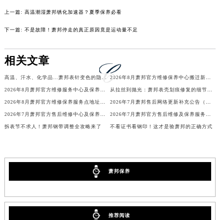
吉林省四平市铁东区紫气大路与南九经街交汇处萧邦售后服务中心（需提前预约）
上一篇:
高温潮湿萧邦锈化加速器？夏季保养必看
吉林省松原市宁江区五环大街萧邦售后服务中心（需提前预约）
下一篇:
不是故障！萧邦停走的真正原因竟是运动量不足
吉林省通化市东昌区环通乡江南大街萧邦售后服务中心（需提前预约）
吉林省延边市延吉市解放路萧邦售后服务中心（需提前预约）
相关文章
辽宁省鞍山市铁东区站前街萧邦售后服务中心（需提前预约）
高温、汗水、化学品…萧邦表针变色的隐形杀手
2026年8月萧邦官方维修保养中心搬迁新增客户告知文件
辽宁省本溪市平山区胜利路萧邦售后服务中心（需提前预约）
2026年8月萧邦官方维修服务中心及保养站最新调整补充确认终稿说明
从拉丝到抛光：萧邦表壳划痕修复的细节全解析
辽宁省朝阳市双塔区新华路萧邦售后服务中心（需提前预约）
2026年8月萧邦官方维修保养服务点地址变动及新开完整目录文件
2026年7月萧邦售后网络更新补充公告（含网点迁址及新开）
辽宁省丹东市振兴区七经街萧邦售后服务中心（需提前预约）
2026年7月萧邦官方售后维修中心及保养中心迁址新增全记录文本
2026年7月萧邦官方售后维修及保养服务网络最终迁址与扩张终稿
辽宁省抚顺市新抚区东一路萧邦售后服务中心（需提前预约）
拆表节不求人！萧邦钢带调整全攻略来了
不看证书看钢印！这才是验萧邦的正确方式
辽宁省阜新市海州区解放大街萧邦售后服务中心（需提前预约）
辽宁省葫芦岛市连山区中央路萧邦售后服务中心（需提前预约）
辽宁省锦州市古塔区中央大街萧邦售后服务中心（需提前预约）
萧邦保养
辽宁省辽阳市白塔区新运大街萧邦售后服务中心（需提前预约）
辽宁省盘锦市兴隆台区石油大街萧邦售后服务中心（需提前预约）
辽宁省铁岭市银州区南马路萧邦售后服务中心（需提前预约）
推荐阅读
辽宁省营口市站前区市府路与渤海大街交叉口萧邦售后服务中心（需提前预约）