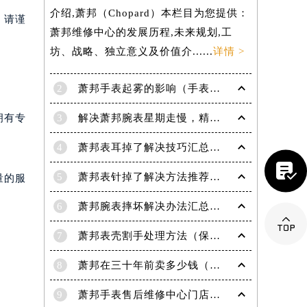
介绍,萧邦（Chopard）本栏目为您提供：
，请谨
萧邦维修中心的发展历程,未来规划,工
坊、战略、独立意义及价值介......
详情 >
2
萧邦手表起雾的影响（手表起雾维护建议）
3
解决萧邦腕表星期走慢，精准调校秘籍在这里
拥有专
4
萧邦表耳掉了解决技巧汇总（轻松修复爱表的小妙招）

5
萧邦表针掉了解决方法推荐（轻松修复你的爱表）
量的服
6
萧邦腕表摔坏解决办法汇总（专业修复与日常保养技巧）

7
萧邦表壳割手处理方法（保养与修复技巧指南）
8
萧邦在三十年前卖多少钱（名表价格变迁的历史洞察）
提前预约）
9
萧邦手表售后维修中心门店地址