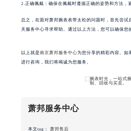
2.正确佩戴：确保在佩戴时遵循正确的姿势和方法，
重庆市解放碑渝中区民权路28号英利
黑龙江省大庆市萨尔图区会战大街萧
总之，在面对萧邦腕表表带太松的问题时，首先尝试
黑龙江省鹤岗市向阳区红军路萧邦售
关服务中心寻求帮助。通过以上方法，您可以确保您
黑龙江省黑河市爱辉区中央街萧邦售
黑龙江省鸡西市鸡冠区红军路萧邦售
黑龙江省佳木斯市向阳区长安路萧邦
以上就是
南京萧邦服务中心
为您分享的精彩内容。如果您
黑龙江省牡丹江市东安区太平路萧邦
进行咨询，我们将竭诚为您服务。
黑龙江省七台河市桃山区大同街萧邦
黑龙江省齐齐哈尔市龙沙区龙华路萧
黑龙江省双鸭山市尖山区新兴大街萧
黑龙江省绥化市北林区新华街与康庄
黑龙江省伊春市伊美区通河路萧邦售
吉林省白城市洮北区明仁南街萧邦售
萧邦服务中心
吉林省白山市浑江区浑江大街萧邦售
吉林省吉林市船营区河南街萧邦售后
本文tag：
萧邦售后
吉林省辽源市龙山区人民大街萧邦售