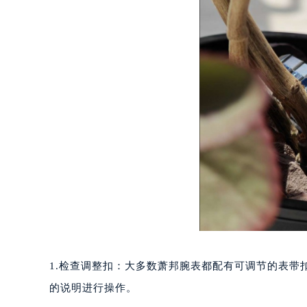
成都市锦江区人民东路6号SAC东原中
重庆市江北区观音桥步行街2号融恒时
长沙市芙蓉区定王台街道建湘路393
郑州市二七区铭功路10号华润大厦写字
太原市迎泽区解放路15号亨得利名
沈阳市沈河区中街路137号亨得利名
沈阳市沈河区中街路83号亨得利名
乌鲁木齐市天山区红山路26号时代广场
温州市鹿城区锦绣路1067号置信广场
哈尔滨市道里区友谊西路600号富力中
大连市中山区人民路15号国际金融大
佛山市禅城区季华五路57号万科金融中
东莞市东城街道鸿福东路1号民盈国贸
1.检查调整扣：大多数萧邦腕表都配有可调节的表
无锡市梁溪区人民中路139号恒隆广场
南通市崇川区工农路57号圆融广场写字
的说明进行操作。
苏州市苏州工业园区星港街199号苏州