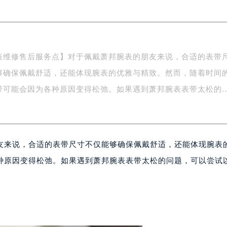
楼1号楼18层1803室（需提前预约）
字楼1号楼16层1604室（需提前预约）
务中心东塔写字楼（华润万象城）17层1706室（需提前预约）
场办公楼20层2009室（需提前预约）
表维修售后服务点】对于佩戴萧邦腕表的朋友来说，合适的表带
写字楼A座5层503-5室（需提前预约）
够确保佩戴舒适，还能体现腕表的优雅与精致。然而，随着时间
广场写字楼4号楼22层2209室（需提前预约）
带可能会因为各种原因变得松弛。如果遇到萧邦腕表表带太松的
际中心写字楼8层805室（需提前预约）
易中心写字楼A座13层1304室（需提前预约）
绿地双子塔（中央广场）A1座办公楼14层07室（需提前预约）
心写字楼（万象城）15层1508室（需提前预约）
友来说，合适的表带尺寸不仅能够确保佩戴舒适，还能体现腕表
际中心写字楼A塔7层704室（需提前预约）
种原因变得松弛。如果遇到萧邦腕表表带太松的问题，可以尝试
世界贸易中心大厦南塔写字楼15层07室（需提前预约）
厦写字楼17层1701室（需提前预约）
厦写字楼1座30层05室（需提前预约）
字楼B座11层1104室（需提前预约）
写字楼15层03室（需提前预约）