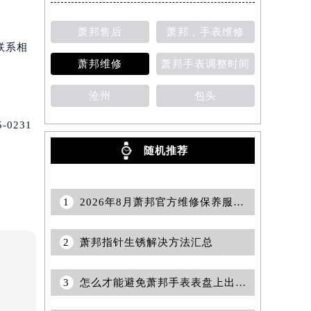
萧邦售后
萧邦，手表维修
联系相
萧邦维修
萧邦手表调整时间
沧州
包头
0231
随机推荐
1
2026年8月萧邦官方维修保养服务站点地址变动补充确认稿说明
2
萧邦指针生锈解决方法汇总
3
怎么才能避免萧邦手表表盘上出现灰尘？（避免萧邦手表表盘灰尘的秘诀）