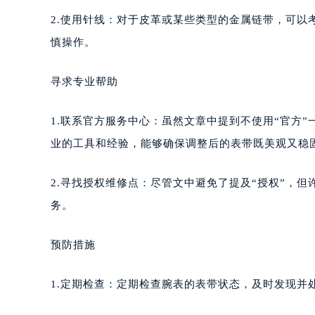
武汉市江汉区解放大道686号世界贸易
2.使用针线：对于皮革或某些类型的金属链带，可
南宁市青秀区金湖路59号地王大厦12
慎操作。
合肥市蜀山区潜山路111号万象城华润
泉州市丰泽区宝洲路729号浦西万达中
寻求专业帮助
青岛市南区山东路6号华润大厦B座2
烟台市芝罘区胜利路139号万达金融中
1.联系官方服务中心：虽然文章中提到不使用“官方
长春市朝阳区西安大路727号中银大厦
业的工具和经验，能够确保调整后的表带既美观又稳
贵阳市南明区都司高架桥路33号亨特
昆明市盘龙区北京路928号同德昆明
2.寻找授权维修点：尽管文中避免了提及“授权”，
石家庄市长安区中山东路39号勒泰中
务。
西安市碑林区南关正街88号华侨城长
海口市龙华区金贸东路5号海口华润大厦
预防措施
唐山市路南区新华东道100号万达广场
台州市椒江区东海大道1800号腾达中
1.定期检查：定期检查腕表的表带状态，及时发现并
内蒙古自治区呼和浩特市玉泉区大学西
甘肃省兰州市七里河区西津西路16号兰