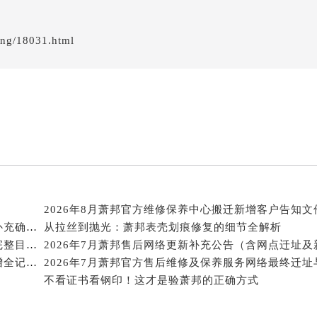
邦售后服务中心（需提前预约）
经街交汇处萧邦售后服务中心（需提前预约）
ing/18031.html
后服务中心（需提前预约）
萧邦售后服务中心（需提前预约）
服务中心（需提前预约）
服务中心（需提前预约）
服务中心（需提前预约）
服务中心（需提前预约）
服务中心（需提前预约）
服务中心（需提前预约）
2026年8月萧邦官方维修保养中心搬迁新增客户告知文
后服务中心（需提前预约）
2026年8月萧邦官方维修服务中心及保养站最新调整补充确认终稿说明
从拉丝到抛光：萧邦表壳划痕修复的细节全解析
后服务中心（需提前预约）
2026年8月萧邦官方维修保养服务点地址变动及新开完整目录文件
2026年7月萧邦售后网络更新补充公告（含网点迁址及
后服务中心（需提前预约）
2026年7月萧邦官方售后维修中心及保养中心迁址新增全记录文本
后服务中心（需提前预约）
不看证书看钢印！这才是验萧邦的正确方式
售后服务中心（需提前预约）
服务中心（需提前预约）