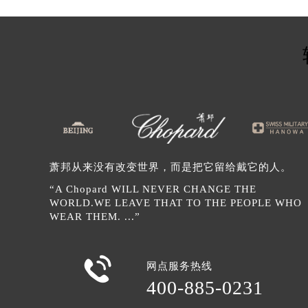
辽宁省营口市站前区市府路与渤海大
辽宁省沈阳市沈河区中街路137号亨
辽宁省沈阳市沈河区中街路83号亨
北京市朝阳区建国门外大街甲6号华熙
北京市东城区东长安街1号王府井东方
河北省保定市竞秀区朝阳北大街北国
内蒙古自治区阿拉善盟市左旗土尔扈
内蒙古自治区巴彦淖尔市临河区新华
萧邦从来没有改变世界，而是把它留给戴它的人。
内蒙古自治区包头市青山区幸福路甲
“A Chopard WILL NEVER CHANGE THE
内蒙古自治区赤峰市红山区哈达街萧
WORLD.WE LEAVE THAT TO THE PEOPLE WHO
内蒙古自治区鄂尔多斯市东胜区伊金
WEAR THEM. ...”
内蒙古自治区呼伦贝尔市海拉尔区中
内蒙古自治区通辽市科尔沁区明仁大

网点服务热线
内蒙古自治区乌海市海勃湾区人民南
400-885-0231
内蒙古自治区乌兰察布市集宁区恩和
内蒙古自治区锡林郭勒盟市锡林浩特