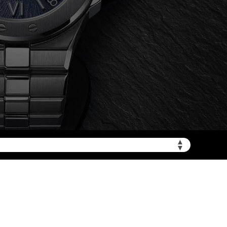
加拨“+86”）
▲
▼