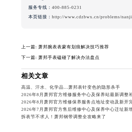
服务专线：
400-885-0231
吉林省梅河口市新华街道梅河大街萧
吉林省四平市铁东区紫气大路与南九
本页链接：
http://www.cdzbwx.cn/problems/nanj
吉林省松原市宁江区五环大街萧邦售
吉林省通化市东昌区环通乡江南大街
吉林省延边市延吉市解放路萧邦售后
上一篇:
萧邦腕表表蒙有划痕解决技巧推荐
辽宁省鞍山市铁东区站前街萧邦售后
辽宁省本溪市平山区胜利路萧邦售后
下一篇:
萧邦手表磕碰了解决办法盘点
辽宁省朝阳市双塔区新华路萧邦售后
辽宁省丹东市振兴区七经街萧邦售后
相关文章
辽宁省抚顺市新抚区东一路萧邦售后
高温、汗水、化学品…萧邦表针变色的隐形杀手
辽宁省阜新市海州区解放大街萧邦售
辽宁省葫芦岛市连山区中央路萧邦售
辽宁省锦州市古塔区中央大街萧邦售
辽宁省辽阳市白塔区新运大街萧邦售
拆表节不求人！萧邦钢带调整全攻略来了
辽宁省盘锦市兴隆台区石油大街萧邦
辽宁省铁岭市银州区南马路萧邦售后