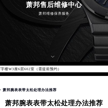
萧邦售后维修中心
萧邦维修保养服务
优化升级公告
：400-885-0231
5-0231，服务覆盖中国大陆、香港、澳门、台湾全部区域（非大陆需
点地址：
国际中心写字楼D座11层1102室（北京总部）（需提前预约）
字楼W3座6层602室（需提前预约）
融中心写字楼26层2603室（需提前预约）
2座37层3705室（需提前预约）
际广场写字楼8层806室（需提前预约）
> 萧邦腕表表带太松处理办法推荐
南京中心写字楼22层C1-1室（需提前预约）
中心写字楼5号楼10层1008室（需提前预约）
萧邦腕表表带太松处理办法推荐
FC国际金融中心写字楼35层3508室（需提前预约）