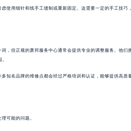
大厦38层09室（需提前预约）
以考虑使用细针和线手工缝制或重新固定。这需要一定的手工技巧
楼1224室（需提前预约）
大厦B座12楼03室（需提前预约）
心写字楼A座7楼709室（需提前预约）
2层04室（需提前预约）
心A座907室（需提前预约）
”一词，但正规的萧邦服务中心通常会提供专业的调整服务。他们
A座(旺进大厦)18层09室（需提前预约）
固。
国际金融中心14楼14D（需提前预约）
广场写字楼10层06室（需提前预约）
但许多知名品牌的维修点都会经过严格培训和认证，能够提供高质
心写字楼B座13层07室（需提前预约）
安国际中心E座6楼10室（需提前预约）
B座17层1707室（需提前预约）
写字楼A座10层1002室（需提前预约）
心东1幢20楼2002室（需提前预约）
处理可能的问题。
街70号华润万象城写字楼（鄂尔多斯大厦）23层2326室（需
州中心写字楼21层2102室（需提前预约）