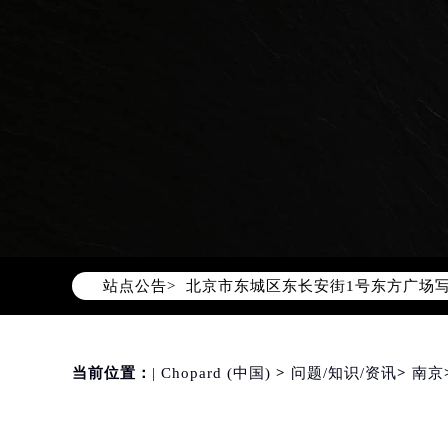
2026年8月萧邦中国区售后服务网络
2026年8月萧邦全国官方售后客户服务热线
萧邦官方全国统一服务热线400-88
2026年8月萧邦售后服务中心最新网
北京市朝阳区建国门外大街甲6号华熙
北京市东城区东长安街1号东方广场写
站点公告>
天津市和平区赤峰道136号天津国际金
上海市徐汇区虹桥路3号港汇中心写字楼
上海市黄浦区南京东路299号宏伊国
当前位置：
| Chopard (中国)
>
问题/知识/资讯
>
南京
南京市秦淮区中山南路1号（新街口）
常州市新北区龙锦路1590号现代传媒
徐州市鼓楼区淮海东路29号苏宁广场I