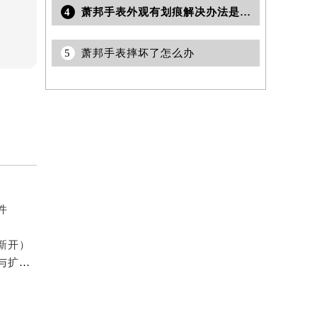
4
萧邦手表外观有划痕解决办法是什么（有效修复与保养技巧）
5
萧邦手表摔坏了怎么办
件
新开）
2026年7月萧邦官方售后维修及保养服务网络最终迁址与扩张终稿