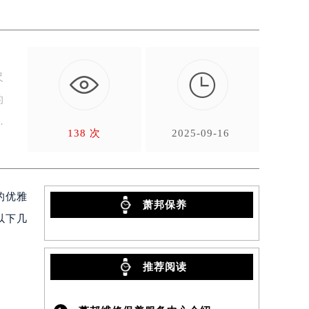

尺
的
138 次
2025-09-16
的优雅
萧邦保养
以下几
推荐阅读