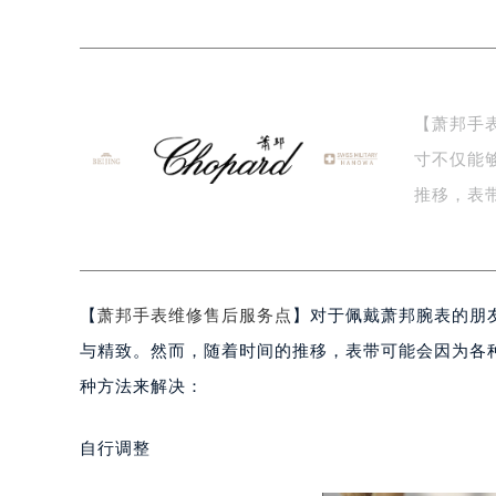
扬州市邗江区国展路29号星耀天地写字
盐城市盐都区世纪大道5号盐城金融城写
泰州市海陵区永定东路399号置地商
宁波市江北区大闸南路500号来福士广
【萧邦手
杭州市上城区钱江路1366号华润大厦
寸不仅能
金华市金东区东市南街777号金华万达
推移，表
绍兴市越城区胜利东路379号世茂天
问…
嘉兴市南湖区广益路705号嘉兴世界贸
南昌市红谷滩新区红谷中大道998号
济南市历下区经十路11111号华润中
【
萧邦手表维修售后服务点
】对于佩戴萧邦腕表的朋
广州市天河区天河路230号万菱汇国
与精致。然而，随着时间的推移，表带可能会因为各
广州市越秀区环市东路371-375号
种方法来解决：
深圳市罗湖区深南东路5001号华润大
惠州市惠城区江北文昌一路7号华贸大
自行调整
厦门市思明区湖滨东路95号华润大厦写
福州市鼓楼区五四路128-1号恒力城