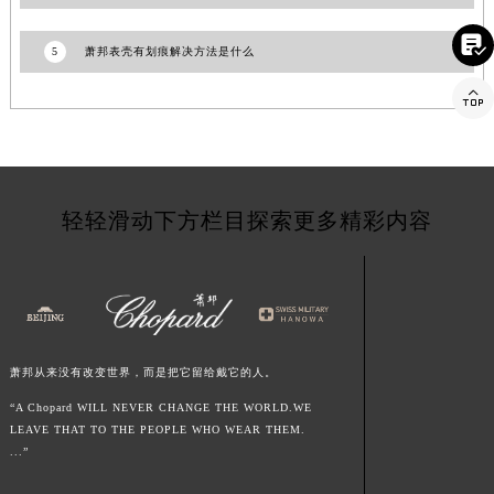
福建省三明市三元区东乾二路萧邦售后服务中心（需提前预约）

福建省漳州市龙文区步港路萧邦售后服务中心（需提前预约）
5
萧邦表壳有划痕解决方法是什么
江苏省常州市新北区龙锦路1590号现代传媒中心5号楼10层1008室萧邦售后服务中心（需提前预约）

江苏省淮安市清江浦区淮海北路萧邦售后服务中心（需提前预约）
江苏省连云港市海州区通灌北路萧邦售后服务中心（需提前预约）
江苏省南京市秦淮区中山南路1号南京中心22层22-C1-C3室萧邦售后服务中心（需提前预约）
江苏省宿迁市宿城区西湖路萧邦售后服务中心（需提前预约）
轻轻滑动下方栏目探索更多精彩内容
江苏省泰州市海陵区永定东路399号置地商务中心东塔（华润万象城）17层1706室萧邦售后服务中心（需提前预约）
江苏省徐州市鼓楼区淮海东路29号苏宁广场IFC国际金融中心35层3508室萧邦售后服务中心（需提前预约）
江苏省盐城市盐都区世纪大道5号盐城金融城写字楼1号楼16层1604室萧邦售后服务中心（需提前预约）
江苏省扬州市邗江区国展路29号星耀天地写字楼1号楼18层1803室萧邦售后服务中心（需提前预约）
江苏省镇江市京口区中山东路萧邦售后服务中心（需提前预约）
萧邦从来没有改变世界，而是把它留给戴它的人。
江西省抚州市临川区赣东大道萧邦售后服务中心（需提前预约）
“A Chopard WILL NEVER CHANGE THE WORLD.WE
江西省赣州市章贡区文清路萧邦售后服务中心（需提前预约）
LEAVE THAT TO THE PEOPLE WHO WEAR THEM.
...”
江西省吉安市吉州区井冈山大道萧邦售后服务中心（需提前预约）
江西省景德镇市珠山区珠山中路萧邦售后服务中心（需提前预约）