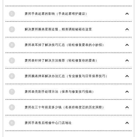
内蒙古自治区兴安盟市乌兰浩特市兴安大街萧邦售后服务中心（需提前预约）
2
萧邦手表起雾的影响（手表起雾维护建议）
山西省大同市平城区迎宾街萧邦售后服务中心（需提前预约）
山西省晋城市城区黄华街萧邦售后服务中心（需提前预约）
3
解决萧邦腕表星期走慢，精准调校秘籍在这里
山西省晋中市榆次区顺城街萧邦售后服务中心（需提前预约）
山西省临汾市尧都区解放路萧邦售后服务中心（需提前预约）
4
萧邦表耳掉了解决技巧汇总（轻松修复爱表的小妙招）
山西省吕梁市离石区永宁中路与建设街交叉口萧邦售后服务中心（需提前预约）
山西省朔州市朔城区怡西路与鄯阳西街交汇处萧邦售后服务中心（需提前预约）
5
萧邦表针掉了解决方法推荐（轻松修复你的爱表）
山西省忻州市忻府区和平东街与七一南路交叉口萧邦售后服务中心（需提前预约）
山西省阳泉市郊区平阳东街与新城大道交叉口萧邦售后服务中心（需提前预约）
6
萧邦腕表摔坏解决办法汇总（专业修复与日常保养技巧）
山西省运城市盐湖区河东街萧邦售后服务中心（需提前预约）
山西省长治市潞州区英雄中路萧邦售后服务中心（需提前预约）
7
萧邦表壳割手处理方法（保养与修复技巧指南）
山西省太原市迎泽区迎泽街道解放路15号亨得利名表维修授权店3楼萧邦售后服务中心（需提前预约）
8
萧邦在三十年前卖多少钱（名表价格变迁的历史洞察）
天津市和平区赤峰道136号天津国际金融中心26层2603室萧邦售后服务中心（需提前预约）
安徽省安庆市迎江区人民路萧邦售后服务中心（需提前预约）
9
萧邦手表售后维修中心门店地址
安徽省蚌埠市蚌山区淮河路萧邦售后服务中心（需提前预约）
安徽省亳州市谯城区魏武大道萧邦售后服务中心（需提前预约）