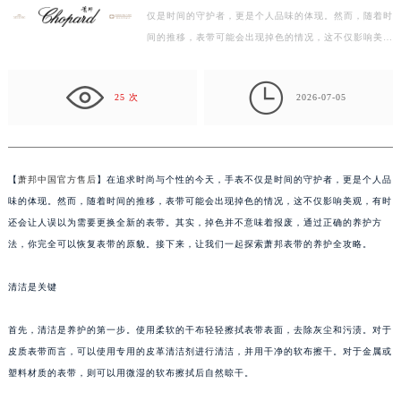
仅是时间的守护者，更是个人品味的体现。然而，随着时
扬州市邗江区国展路29号星耀天地写字楼1号楼18层1803室（需提前预约）
间的推移，表带可能会出现掉色的情况，这不仅影响美
盐城市盐都区世纪大道5号盐城金融城写字楼1号楼16层1604室（需提前预约）
观，有时还会让人误以为需要更换全新的表带。其实，
泰州市海陵区永定东路399号置地商务中心东塔写字楼（华润万象城）17层1706室（需提前预约）
掉…

宁波市江北区大闸南路500号来福士广场办公楼20层2009室（需提前预约）
25 次
2026-07-05
杭州市上城区钱江路1366号华润大厦写字楼A座5层503-5室（需提前预约）
金华市金东区东市南街777号金华万达广场写字楼4号楼22层2209室（需提前预约）
绍兴市越城区胜利东路379号世茂天际中心写字楼8层805室（需提前预约）
【
萧邦中国官方售后
】在追求时尚与个性的今天，手表不仅是时间的守护者，更是个人品
嘉兴市南湖区广益路705号嘉兴世界贸易中心写字楼A座13层1304室（需提前预约）
味的体现。然而，随着时间的推移，表带可能会出现掉色的情况，这不仅影响美观，有时
南昌市红谷滩新区红谷中大道998号绿地双子塔（中央广场）A1座办公楼14层07室（需提前预约）
还会让人误以为需要更换全新的表带。其实，掉色并不意味着报废，通过正确的养护方
济南市历下区经十路11111号华润中心写字楼（万象城）15层1508室（需提前预约）
法，你完全可以恢复表带的原貌。接下来，让我们一起探索萧邦表带的养护全攻略。
广州市天河区天河路230号万菱汇国际中心写字楼A塔7层704室（需提前预约）
清洁是关键
广州市越秀区环市东路371-375号世界贸易中心大厦南塔写字楼15层07室（需提前预约）
深圳市罗湖区深南东路5001号华润大厦写字楼17层1701室（需提前预约）
首先，清洁是养护的第一步。使用柔软的干布轻轻擦拭表带表面，去除灰尘和污渍。对于
惠州市惠城区江北文昌一路7号华贸大厦写字楼1座30层05室（需提前预约）
皮质表带而言，可以使用专用的皮革清洁剂进行清洁，并用干净的软布擦干。对于金属或
厦门市思明区湖滨东路95号华润大厦写字楼B座11层1104室（需提前预约）
塑料材质的表带，则可以用微湿的软布擦拭后自然晾干。
福州市鼓楼区五四路128-1号恒力城写字楼15层03室（需提前预约）