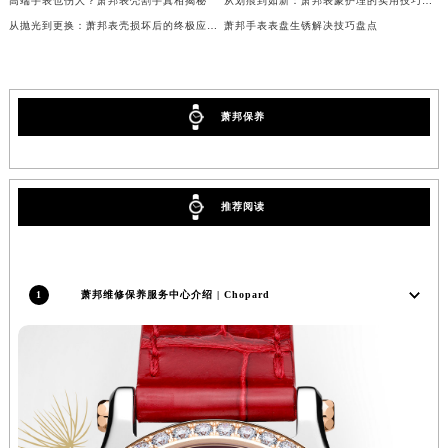
高端手表也伤人？萧邦表壳割手真相揭秘
从划痕到如新：萧邦表蒙护理的实用技巧分享
吉林省梅河口市新华街道梅河大街萧邦售后服务中心（需提前预约）
从抛光到更换：萧邦表壳损坏后的终极应对策略
萧邦手表表盘生锈解决技巧盘点
吉林省四平市铁东区紫气大路与南九经街交汇处萧邦售后服务中心（需提前预约）
吉林省松原市宁江区五环大街萧邦售后服务中心（需提前预约）
吉林省通化市东昌区环通乡江南大街萧邦售后服务中心（需提前预约）
萧邦保养
吉林省延边市延吉市解放路萧邦售后服务中心（需提前预约）
辽宁省鞍山市铁东区站前街萧邦售后服务中心（需提前预约）
辽宁省本溪市平山区胜利路萧邦售后服务中心（需提前预约）
推荐阅读
辽宁省朝阳市双塔区新华路萧邦售后服务中心（需提前预约）
辽宁省丹东市振兴区七经街萧邦售后服务中心（需提前预约）
辽宁省抚顺市新抚区东一路萧邦售后服务中心（需提前预约）
1
萧邦维修保养服务中心介绍 | Chopard
辽宁省阜新市海州区解放大街萧邦售后服务中心（需提前预约）
辽宁省葫芦岛市连山区中央路萧邦售后服务中心（需提前预约）
辽宁省锦州市古塔区中央大街萧邦售后服务中心（需提前预约）
辽宁省辽阳市白塔区新运大街萧邦售后服务中心（需提前预约）
辽宁省盘锦市兴隆台区石油大街萧邦售后服务中心（需提前预约）
辽宁省铁岭市银州区南马路萧邦售后服务中心（需提前预约）