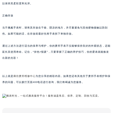
以保持其柔软度和光泽。
武汉市江汉区解放大道686号世界贸易大厦38层09室（需提前预约）
南宁市青秀区金湖路59号地王大厦12楼1224室（需提前预约）
正确存放
合肥市蜀山区潜山路111号万象城华润大厦B座12楼03室（需提前预约）
泉州市丰泽区宝洲路729号浦西万达中心写字楼A座7楼709室（需提前预约）
当不佩戴手表时，请将其存放在干燥、阴凉的地方，并尽量避免与其他硬物接触以防刮
青岛市南区山东路6号华润大厦B座22层04室（需提前预约）
伤。如果可能的话，在存放前最好先将手表拆下单独存放。
烟台市芝罘区胜利路139号万达金融中心A座907室（需提前预约）
通过上述方法进行适当的保养与维护，你的萧邦手表不仅能够保持良好的外观状态，还能
长春市朝阳区西安大路727号中银大厦A座(旺进大厦)18层09室（需提前预约）
延长其使用寿命。记住，“掉色≠报废”，只要掌握了正确的养护技巧，你的爱表就能焕发
贵阳市南明区都司高架桥路33号亨特国际金融中心14楼14D（需提前预约）
出新的光彩！
昆明市盘龙区北京路928号同德昆明广场写字楼10层06室（需提前预约）
石家庄市长安区中山东路39号勒泰中心写字楼B座13层07室（需提前预约）
西安市碑林区南关正街88号华侨城长安国际中心E座6楼10室（需提前预约）
以上就是
廊坊萧邦维修中心
为您分享的精彩内容。如果您还有其他关于萧邦手表维护和保
养的问题，可以拨打页面400电话进行咨询，我们将竭诚为您服务。
海口市龙华区金贸东路5号海口华润大厦B座17层1707室（需提前预约）
唐山市路南区新华东道100号万达广场写字楼A座10层1002室（需提前预约）
台州市椒江区东海大道1800号腾达中心东1幢20楼2002室（需提前预约）
内蒙古自治区呼和浩特市玉泉区大学西街70号华润万象城写字楼（鄂尔多斯大厦）23层2326室（需提前预约）
甘肃省兰州市七里河区西津西路16号兰州中心写字楼21层2102室（需提前预约）