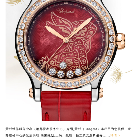
辽宁省营口市站前区市府路与渤海大街交叉口萧邦售后服务中心（需提前预约）
辽宁省沈阳市沈河区中街路137号亨得利名表维修授权店1楼萧邦售后服务中心（需提前预约）
辽宁省沈阳市沈河区中街路83号亨得利名表维修授权店1楼萧邦售后服务中心（需提前预约）
北京市朝阳区建国门外大街甲6号华熙国际中心D座11层1102室萧邦售后服务中心（北京总部）（需提前预约）
北京市东城区东长安街1号王府井东方广场W3座6层602室萧邦售后服务中心（需提前预约）
河北省保定市竞秀区朝阳北大街北国先天下萧邦售后服务中心（需提前预约）
内蒙古自治区阿拉善盟市左旗土尔扈特大街萧邦售后服务中心（需提前预约）
内蒙古自治区巴彦淖尔市临河区新华街萧邦售后服务中心（需提前预约）
内蒙古自治区包头市青山区幸福路甲3号王府井百货名表维修萧邦售后服务中心（需提前预约）
内蒙古自治区赤峰市红山区哈达街萧邦售后服务中心（需提前预约）
内蒙古自治区鄂尔多斯市东胜区伊金霍洛街萧邦售后服务中心（需提前预约）
内蒙古自治区呼伦贝尔市海拉尔区中央街萧邦售后服务中心（需提前预约）
内蒙古自治区通辽市科尔沁区明仁大街萧邦售后服务中心（需提前预约）
内蒙古自治区乌海市海勃湾区人民南路萧邦售后服务中心（需提前预约）
内蒙古自治区乌兰察布市集宁区恩和大街萧邦售后服务中心（需提前预约）
萧邦维修服务中心（萧邦保养服务中心）介绍,萧邦（Chopard）本栏目为您提供：萧
内蒙古自治区锡林郭勒盟市锡林浩特市光明街与额尔敦路交叉口萧邦售后服务中心（需提前预约）
邦维修中心的发展历程,未来规划,工坊、战略、独立意义及价值介......
详情 >