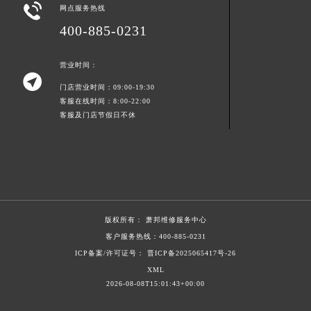

网点服务热线
江西省九江市浔阳区浔阳路萧邦售后服务中心（需提前预约）
400-885-0231
江西省南昌市红谷滩新区红谷中大道998号绿地双子塔（中央广场）A1座办公楼14层1407室萧邦售后服务中心（需提前预约）
江西省萍乡市安源区萍安北大道与康庄路交叉口萧邦售后服务中心（需提前预约）
营业时间：
江西省上饶市信州区滨江西路萧邦售后服务中心（需提前预约）

门店营业时间：09:00-19:30
江西省新余市渝水区北湖西路萧邦售后服务中心（需提前预约）
客服在线时间：8:00-22:00
江西省宜春市袁州区中山中路萧邦售后服务中心（需提前预约）
客服及门店节假日不休
江西省鹰潭市月湖区胜利东路萧邦售后服务中心（需提前预约）
山东省德州市德城区东风中路萧邦售后服务中心（需提前预约）
山东省东营市东营区济南路萧邦售后服务中心（需提前预约）
山东省济南市历下区经十路11111号华润中心写字楼（万象城）15层1508室萧邦售后服务中心（需提前预约）
山东省济宁市任城区太白楼路萧邦售后服务中心（需提前预约）
版权所有：
萧邦维修服务中心
山东省莱芜市文化南路8号银座商城名表维修一楼名表维修萧邦售后服务中心（需提前预约）
客户服务热线：
400-885-0231
山东省临沂市兰山区解放路萧邦售后服务中心（需提前预约）
ICP备案/许可证号： 晋ICP备2025065417号-26
山东省日照市东港区烟台路萧邦售后服务中心（需提前预约）
XML
2026-08-08T15:01:43+00:00
山东省泰安市泰山区财源街道泰山大街萧邦售后服务中心（需提前预约）
山东省威海市环翠区新威海路89号振华商厦一楼名表维修萧邦售后服务中心（需提前预约）