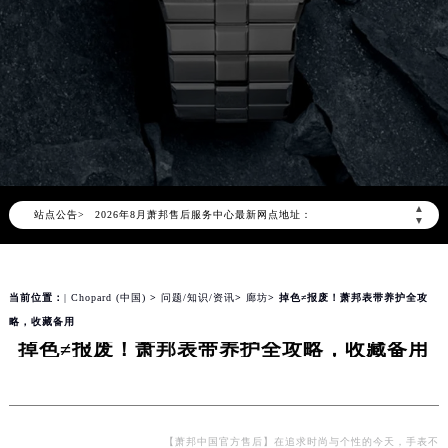
2026年8月萧邦中国区售后服务网络优化升级公告
2026年8月萧邦全国官方售后客户服务热线：400-885-0231
萧邦官方全国统一服务热线400-885-0231，服务覆盖中国大陆、香港、澳门、台湾全部区域（非大陆需加拨“+86”）
▲
站点公告>
2026年8月萧邦售后服务中心最新网点地址：
▼
北京市朝阳区建国门外大街甲6号华熙国际中心写字楼D座11层1102室（北京总部）（需提前预约）
北京市东城区东长安街1号东方广场写字楼W3座6层602室（需提前预约）
当前位置：
| Chopard (中国)
>
问题/知识/资讯
>
廊坊
> 掉色≠报废！萧邦表带养护全攻
天津市和平区赤峰道136号天津国际金融中心写字楼26层2603室（需提前预约）
略，收藏备用
上海市徐汇区虹桥路3号港汇中心写字楼2座37层3705室（需提前预约）
掉色≠报废！萧邦表带养护全攻略，收藏备用
上海市黄浦区南京东路299号宏伊国际广场写字楼8层806室（需提前预约）
南京市秦淮区中山南路1号（新街口）南京中心写字楼22层C1-1室（需提前预约）
常州市新北区龙锦路1590号现代传媒中心写字楼5号楼10层1008室（需提前预约）
徐州市鼓楼区淮海东路29号苏宁广场IFC国际金融中心写字楼35层3508室（需提前预约）
【萧邦中国官方售后】在追求时尚与个性的今天，手表不