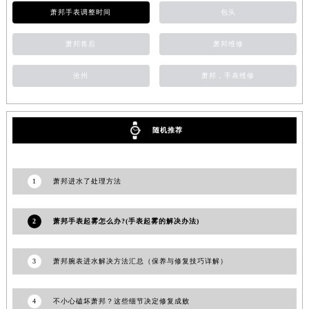
萧邦手表调整时间
包头
安徽省池州市贵池区长江路萧邦售后服务中心（需提前预约）
安徽省滁州市琅琊区南谯北路萧邦售后服务中心（需提前预约）
萧邦售后
萧邦维修
安徽省阜阳市颍州区颍州北路萧邦售后服务中心（需提前预约）
安徽省淮北市相山区淮海路萧邦售后服务中心（需提前预约）
沧州
萧邦，手表维修
安徽省淮南市田家庵区国庆中路萧邦售后服务中心（需提前预约）
安徽省黄山市屯溪区黄山西路萧邦售后服务中心（需提前预约）
安徽省六安市金安区解放中路萧邦售后服务中心（需提前预约）
随机推荐
安徽省马鞍山市雨山区湖南西路萧邦售后服务中心（需提前预约）
安徽省宿州市埇桥区人民中路萧邦售后服务中心（需提前预约）
1
萧邦进水了处理方法
安徽省铜陵市铜官区石城大道萧邦售后服务中心（需提前预约）
安徽省芜湖市镜湖区中山路步行街萧邦售后服务中心（需提前预约）
2
萧邦手表起雾怎么办?(手表起雾的解决办法)
安徽省宣城市宣州区叠嶂西路萧邦售后服务中心（需提前预约）
福建省龙岩市新罗区九一南路萧邦售后服务中心（需提前预约）
3
萧邦腕表进水解决方法汇总（保养与修复技巧详解）
福建省南平市建阳区人民西路萧邦售后服务中心（需提前预约）
福建省宁德市蕉城区天湖东路萧邦售后服务中心（需提前预约）
4
不小心磕坏萧邦？这些细节决定修复成败
福建省莆田市城厢区霞林街道荔华东大道萧邦售后服务中心（需提前预约）