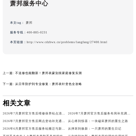
萧邦服务中心
重庆市解放碑渝中区民权路28号英利国际金融中心写字楼20层01室（需提前预约）
黑龙江省大庆市萨尔图区会战大街萧邦售后服务中心（需提前预约）
黑龙江省鹤岗市向阳区红军路萧邦售后服务中心（需提前预约）
本文tag：
萧邦
黑龙江省黑河市爱辉区中央街萧邦售后服务中心（需提前预约）
服务专线：
400-885-0231
黑龙江省鸡西市鸡冠区红军路萧邦售后服务中心（需提前预约）
本页链接：
http://www.cdzbwx.cn/problems/langfang/27400.html
黑龙江省佳木斯市向阳区长安路萧邦售后服务中心（需提前预约）
黑龙江省牡丹江市东安区太平路萧邦售后服务中心（需提前预约）
黑龙江省七台河市桃山区大同街萧邦售后服务中心（需提前预约）
上一篇:
不送修也能翻新！萧邦表蒙划痕家庭修复实测
黑龙江省齐齐哈尔市龙沙区龙华路萧邦售后服务中心（需提前预约）
黑龙江省双鸭山市尖山区新兴大街萧邦售后服务中心（需提前预约）
下一篇:
从日常防护到专业修复：萧邦表针变色全攻略
黑龙江省绥化市北林区新华街与康庄路交叉口萧邦售后服务中心（需提前预约）
黑龙江省伊春市伊美区通河路萧邦售后服务中心（需提前预约）
相关文章
吉林省白城市洮北区明仁南街萧邦售后服务中心（需提前预约）
2026年7月萧邦官方售后维修保养站点清单更新（搬迁+新增）
2026年7月萧邦官方售后服务布局补充调整（含迁址及新开）
吉林省白山市浑江区浑江大街萧邦售后服务中心（需提前预约）
2026年7月萧邦官方售后网点变动补充通告（含迁址与新增）
从心疼到惊喜：一块磕坏萧邦的重生之路
吉林省吉林市船营区河南街萧邦售后服务中心（需提前预约）
2026年6月萧邦官方售后服务站搬迁与新设点完整补充通告
从摔坏到焕新：一只萧邦的重生日记
吉林省辽源市龙山区人民大街萧邦售后服务中心（需提前预约）