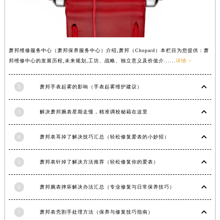
内蒙古自治区锡林郭勒盟市锡林浩特市光明街与额尔敦路交叉口萧邦售后服务中心（需提前预约）
内蒙古自治区兴安盟市乌兰浩特市兴安大街萧邦售后服务中心（需提前预约）
山西省大同市平城区迎宾街萧邦售后服务中心（需提前预约）
萧邦维修服务中心（萧邦保养服务中心）介绍,萧邦（Chopard）本栏目为您提供：萧
山西省晋城市城区黄华街萧邦售后服务中心（需提前预约）
邦维修中心的发展历程,未来规划,工坊、战略、独立意义及价值介......
详情 >
山西省晋中市榆次区顺城街萧邦售后服务中心（需提前预约）
山西省临汾市尧都区解放路萧邦售后服务中心（需提前预约）
2
萧邦手表起雾的影响（手表起雾维护建议）
山西省吕梁市离石区永宁中路与建设街交叉口萧邦售后服务中心（需提前预约）
山西省朔州市朔城区怡西路与鄯阳西街交汇处萧邦售后服务中心（需提前预约）
3
解决萧邦腕表星期走慢，精准调校秘籍在这里
山西省忻州市忻府区和平东街与七一南路交叉口萧邦售后服务中心（需提前预约）
山西省阳泉市郊区平阳东街与新城大道交叉口萧邦售后服务中心（需提前预约）
4
萧邦表耳掉了解决技巧汇总（轻松修复爱表的小妙招）
山西省运城市盐湖区河东街萧邦售后服务中心（需提前预约）
山西省长治市潞州区英雄中路萧邦售后服务中心（需提前预约）
5
萧邦表针掉了解决方法推荐（轻松修复你的爱表）
山西省太原市迎泽区迎泽街道解放路15号亨得利名表维修授权店3楼萧邦售后服务中心（需提前预约）
6
萧邦腕表摔坏解决办法汇总（专业修复与日常保养技巧）
天津市和平区赤峰道136号天津国际金融中心26层2603室萧邦售后服务中心（需提前预约）
安徽省安庆市迎江区人民路萧邦售后服务中心（需提前预约）
7
萧邦表壳割手处理方法（保养与修复技巧指南）
安徽省蚌埠市蚌山区淮河路萧邦售后服务中心（需提前预约）