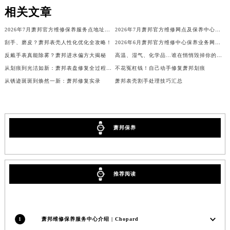
相关文章
吉林省辽源市龙山区人民大街萧邦售后服务中心（需提前预约）
吉林省梅河口市新华街道梅河大街萧邦售后服务中心（需提前预约）
2026年7月萧邦官方维修保养服务点地址调整与新开补充公示文件
2026年7月萧邦官方维修网点及保养中心变动补充汇总文件内容最终公开
吉林省四平市铁东区紫气大路与南九经街交汇处萧邦售后服务中心（需提前预约）
刮手、磨皮？萧邦表壳人性化优化全攻略！
2026年6月萧邦官方维修中心保养业务网点最终最新变动一览表
吉林省松原市宁江区五环大街萧邦售后服务中心（需提前预约）
反戴手表真能除雾？萧邦进水偏方大揭秘
高温、湿气、化学品…谁在悄悄毁掉你的萧邦表针？
吉林省通化市东昌区环通乡江南大街萧邦售后服务中心（需提前预约）
从划痕到光洁如新：萧邦表盘修复全过程曝光
不花冤枉钱！自己动手修复萧邦划痕
从锈迹斑斑到焕然一新：萧邦修复实录
萧邦表壳割手处理技巧汇总
吉林省延边市延吉市解放路萧邦售后服务中心（需提前预约）
辽宁省鞍山市铁东区站前街萧邦售后服务中心（需提前预约）
辽宁省本溪市平山区胜利路萧邦售后服务中心（需提前预约）
辽宁省朝阳市双塔区新华路萧邦售后服务中心（需提前预约）
萧邦保养
辽宁省丹东市振兴区七经街萧邦售后服务中心（需提前预约）
辽宁省抚顺市新抚区东一路萧邦售后服务中心（需提前预约）
辽宁省阜新市海州区解放大街萧邦售后服务中心（需提前预约）
推荐阅读
辽宁省葫芦岛市连山区中央路萧邦售后服务中心（需提前预约）
辽宁省锦州市古塔区中央大街萧邦售后服务中心（需提前预约）
辽宁省辽阳市白塔区新运大街萧邦售后服务中心（需提前预约）
1
萧邦维修保养服务中心介绍 | Chopard
辽宁省盘锦市兴隆台区石油大街萧邦售后服务中心（需提前预约）