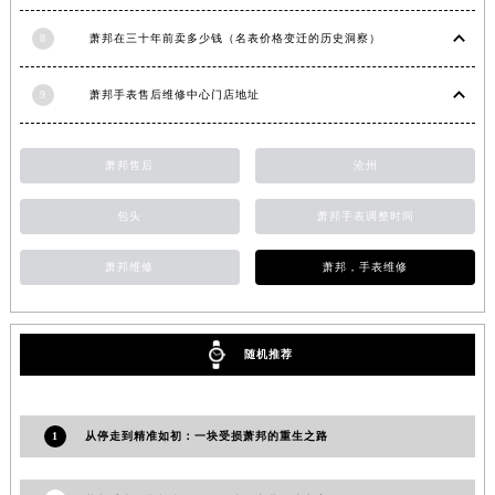
安徽省亳州市谯城区魏武大道萧邦售后服务中心（需提前预约）
8
萧邦在三十年前卖多少钱（名表价格变迁的历史洞察）
安徽省池州市贵池区长江路萧邦售后服务中心（需提前预约）
安徽省滁州市琅琊区南谯北路萧邦售后服务中心（需提前预约）
9
萧邦手表售后维修中心门店地址
安徽省阜阳市颍州区颍州北路萧邦售后服务中心（需提前预约）
安徽省淮北市相山区淮海路萧邦售后服务中心（需提前预约）
萧邦售后
沧州
安徽省淮南市田家庵区国庆中路萧邦售后服务中心（需提前预约）
安徽省黄山市屯溪区黄山西路萧邦售后服务中心（需提前预约）
包头
萧邦手表调整时间
安徽省六安市金安区解放中路萧邦售后服务中心（需提前预约）
萧邦维修
萧邦，手表维修
安徽省马鞍山市雨山区湖南西路萧邦售后服务中心（需提前预约）
安徽省宿州市埇桥区人民中路萧邦售后服务中心（需提前预约）
安徽省铜陵市铜官区石城大道萧邦售后服务中心（需提前预约）
随机推荐
安徽省芜湖市镜湖区中山路步行街萧邦售后服务中心（需提前预约）
安徽省宣城市宣州区叠嶂西路萧邦售后服务中心（需提前预约）
福建省龙岩市新罗区九一南路萧邦售后服务中心（需提前预约）
1
从停走到精准如初：一块受损萧邦的重生之路
福建省南平市建阳区人民西路萧邦售后服务中心（需提前预约）
福建省宁德市蕉城区天湖东路萧邦售后服务中心（需提前预约）