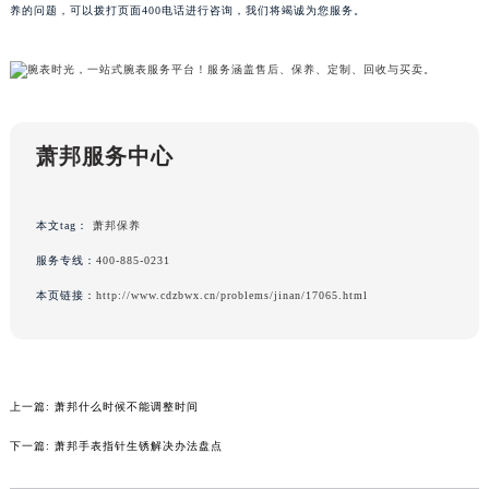
养的问题，可以拨打页面400电话进行咨询，我们将竭诚为您服务。
甘肃省兰州市七里河区西津西路16号兰州中心写字楼21层2102室（需提前预约）
重庆市解放碑渝中区民权路28号英利国际金融中心写字楼20层01室（需提前预约）
黑龙江省大庆市萨尔图区会战大街萧邦售后服务中心（需提前预约）
黑龙江省鹤岗市向阳区红军路萧邦售后服务中心（需提前预约）
黑龙江省黑河市爱辉区中央街萧邦售后服务中心（需提前预约）
萧邦服务中心
黑龙江省鸡西市鸡冠区红军路萧邦售后服务中心（需提前预约）
黑龙江省佳木斯市向阳区长安路萧邦售后服务中心（需提前预约）
本文tag：
萧邦保养
黑龙江省牡丹江市东安区太平路萧邦售后服务中心（需提前预约）
服务专线：
400-885-0231
黑龙江省七台河市桃山区大同街萧邦售后服务中心（需提前预约）
本页链接：
http://www.cdzbwx.cn/problems/jinan/17065.html
黑龙江省齐齐哈尔市龙沙区龙华路萧邦售后服务中心（需提前预约）
黑龙江省双鸭山市尖山区新兴大街萧邦售后服务中心（需提前预约）
黑龙江省绥化市北林区新华街与康庄路交叉口萧邦售后服务中心（需提前预约）
黑龙江省伊春市伊美区通河路萧邦售后服务中心（需提前预约）
上一篇:
萧邦什么时候不能调整时间
吉林省白城市洮北区明仁南街萧邦售后服务中心（需提前预约）
下一篇:
萧邦手表指针生锈解决办法盘点
吉林省白山市浑江区浑江大街萧邦售后服务中心（需提前预约）
吉林省吉林市船营区河南街萧邦售后服务中心（需提前预约）