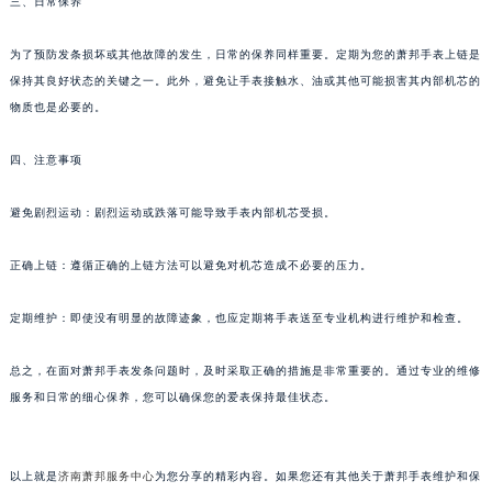
三、日常保养
苏州市苏州工业园区星港街199号苏州中心办公楼C座22层08室（需提前预约）
武汉市江汉区解放大道686号世界贸易大厦38层09室（需提前预约）
为了预防发条损坏或其他故障的发生，日常的保养同样重要。定期为您的萧邦手表上链是
保持其良好状态的关键之一。此外，避免让手表接触水、油或其他可能损害其内部机芯的
南宁市青秀区金湖路59号地王大厦12楼1224室（需提前预约）
物质也是必要的。
合肥市蜀山区潜山路111号万象城华润大厦B座12楼03室（需提前预约）
泉州市丰泽区宝洲路729号浦西万达中心写字楼A座7楼709室（需提前预约）
四、注意事项
青岛市南区山东路6号华润大厦B座22层04室（需提前预约）
烟台市芝罘区胜利路139号万达金融中心A座907室（需提前预约）
避免剧烈运动：剧烈运动或跌落可能导致手表内部机芯受损。
长春市朝阳区西安大路727号中银大厦A座(旺进大厦)18层09室（需提前预约）
正确上链：遵循正确的上链方法可以避免对机芯造成不必要的压力。
贵阳市南明区都司高架桥路33号亨特国际金融中心14楼14D（需提前预约）
昆明市盘龙区北京路928号同德昆明广场写字楼10层06室（需提前预约）
定期维护：即使没有明显的故障迹象，也应定期将手表送至专业机构进行维护和检查。
石家庄市长安区中山东路39号勒泰中心写字楼B座13层07室（需提前预约）
西安市碑林区南关正街88号华侨城长安国际中心E座6楼10室（需提前预约）
总之，在面对萧邦手表发条问题时，及时采取正确的措施是非常重要的。通过专业的维修
海口市龙华区金贸东路5号海口华润大厦B座17层1707室（需提前预约）
服务和日常的细心保养，您可以确保您的爱表保持最佳状态。
唐山市路南区新华东道100号万达广场写字楼A座10层1002室（需提前预约）
台州市椒江区东海大道1800号腾达中心东1幢20楼2002室（需提前预约）
以上就是
济南萧邦服务中心
为您分享的精彩内容。如果您还有其他关于萧邦手表维护和保
内蒙古自治区呼和浩特市玉泉区大学西街70号华润万象城写字楼（鄂尔多斯大厦）23层2326室（需提前预约）