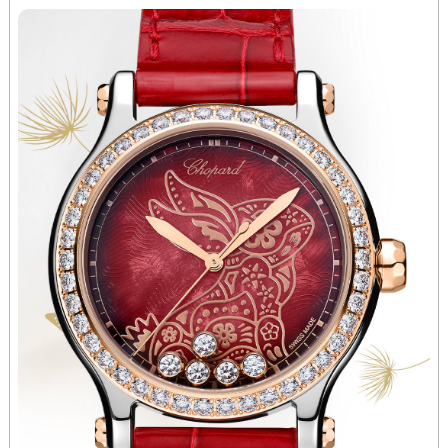
辽宁省铁岭市银州区南马路萧邦售后服务中心（需提前预约）
辽宁省营口市站前区市府路与渤海大街交叉口萧邦售后服务中心（需提前预约）
辽宁省沈阳市沈河区中街路137号亨得利名表维修授权店1楼萧邦售后服务中心（需提前预约）
辽宁省沈阳市沈河区中街路83号亨得利名表维修授权店1楼萧邦售后服务中心（需提前预约）
北京市朝阳区建国门外大街甲6号华熙国际中心D座11层1102室萧邦售后服务中心（北京总部）（需提前预约）
北京市东城区东长安街1号王府井东方广场W3座6层602室萧邦售后服务中心（需提前预约）
河北省保定市竞秀区朝阳北大街北国先天下萧邦售后服务中心（需提前预约）
内蒙古自治区阿拉善盟市左旗土尔扈特大街萧邦售后服务中心（需提前预约）
内蒙古自治区巴彦淖尔市临河区新华街萧邦售后服务中心（需提前预约）
内蒙古自治区包头市青山区幸福路甲3号王府井百货名表维修萧邦售后服务中心（需提前预约）
内蒙古自治区赤峰市红山区哈达街萧邦售后服务中心（需提前预约）
内蒙古自治区鄂尔多斯市东胜区伊金霍洛街萧邦售后服务中心（需提前预约）
内蒙古自治区呼伦贝尔市海拉尔区中央街萧邦售后服务中心（需提前预约）
内蒙古自治区通辽市科尔沁区明仁大街萧邦售后服务中心（需提前预约）
内蒙古自治区乌海市海勃湾区人民南路萧邦售后服务中心（需提前预约）
内蒙古自治区乌兰察布市集宁区恩和大街萧邦售后服务中心（需提前预约）