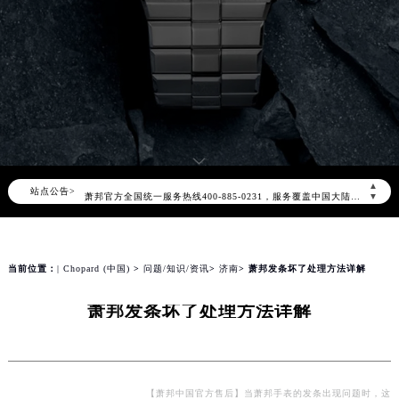
2026年8月萧邦中国区售后服务网络优化升级公告
2026年8月萧邦全国官方售后客户服务热线：400-885-0231
▲
站点公告>
萧邦官方全国统一服务热线400-885-0231，服务覆盖中国大陆、香港、澳门、台湾全部区域（非大陆需加拨“+86”）
▼
2026年8月萧邦售后服务中心最新网点地址：
北京市朝阳区建国门外大街甲6号华熙国际中心写字楼D座11层1102室（北京总部）（需提前预约）
北京市东城区东长安街1号东方广场写字楼W3座6层602室（需提前预约）
当前位置：
| Chopard (中国)
>
问题/知识/资讯
>
济南
> 萧邦发条坏了处理方法详解
天津市和平区赤峰道136号天津国际金融中心写字楼26层2603室（需提前预约）
萧邦发条坏了处理方法详解
上海市徐汇区虹桥路3号港汇中心写字楼2座37层3705室（需提前预约）
上海市黄浦区南京东路299号宏伊国际广场写字楼8层806室（需提前预约）
南京市秦淮区中山南路1号（新街口）南京中心写字楼22层C1-1室（需提前预约）
常州市新北区龙锦路1590号现代传媒中心写字楼5号楼10层1008室（需提前预约）
【萧邦中国官方售后】当萧邦手表的发条出现问题时，这