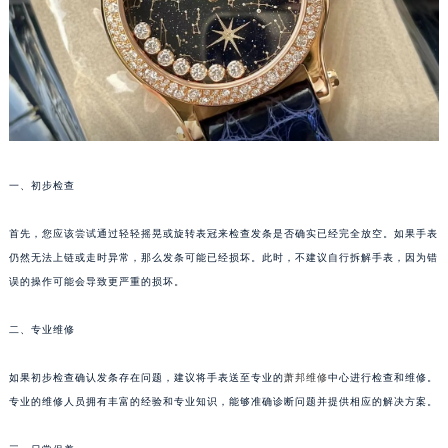
福州市鼓楼区五四路128-1号恒力城写字楼15层03室（需提前预约）
成都市锦江区人民东路6号SAC东原中心写字楼24层2406B室（需提前预约）
重庆市江北区观音桥步行街2号融恒时代广场写字楼9层902室（需提前预约）
长沙市芙蓉区定王台街道建湘路393号世茂环球金融中心写字楼（芙蓉广场）10层13室（需提前预约）
郑州市二七区铭功路10号华润大厦写字楼29层2905室（需提前预约）
太原市迎泽区解放路15号亨得利名表服务中心（品牌授权店）3层整层（需提前预约）
一、初步检查
沈阳市沈河区中街路137号亨得利名表服务中心（品牌授权店）1层整层（需提前预约）
沈阳市沈河区中街路83号亨得利名表服务中心（品牌授权店）1层整层（需提前预约）
首先，您应该尝试通过轻轻摇晃或旋转表冠来检查发条是否确实已经完全放空。如果手表
乌鲁木齐市天山区红山路26号时代广场（CCMALL）C座17层17-B（需提前预约）
仍然无法上链或走时异常，那么发条可能已经损坏。此时，不建议自行拆解手表，因为错
温州市鹿城区锦绣路1067号置信广场10层1015室（需提前预约）
误的操作可能会导致更严重的损坏。
哈尔滨市道里区友谊西路600号富力中心T2座写字楼29层03室（需提前预约）
大连市中山区人民路15号国际金融大厦7层G室（需提前预约）
二、专业维修
佛山市禅城区季华五路57号万科金融中心C座12层1205室（需提前预约）
如果初步检查确认发条存在问题，建议将手表送至专业的
萧邦维修
中心进行检查和维修。
东莞市东城街道鸿福东路1号民盈国贸中心T1写字楼9层907室（需提前预约）
专业的维修人员拥有丰富的经验和专业知识，能够准确诊断问题并提供相应的解决方案。
无锡市梁溪区人民中路139号恒隆广场写字楼1座11层1104室（需提前预约）
南通市崇川区工农路57号圆融广场写字楼16层1603室（需提前预约）