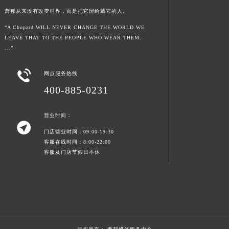
江西省景德镇市珠山区珠山中路萧邦售后服务中心（需提前预约）
萧邦从来没有改变世界，而是把它留给戴它的人。
江西省九江市浔阳区浔阳路萧邦售后服务中心（需提前预约）
“A Chopard WILL NEVER CHANGE THE WORLD.WE
LEAVE THAT TO THE PEOPLE WHO WEAR THEM.
江西省南昌市红谷滩新区红谷中大道998号绿地双子塔（中央广场）A1座办公楼14层1407室萧邦售后服务中心（需提前预约）
...”
江西省萍乡市安源区萍安北大道与康庄路交叉口萧邦售后服务中心（需提前预约）
江西省上饶市信州区滨江西路萧邦售后服务中心（需提前预约）

网点服务热线
江西省新余市渝水区北湖西路萧邦售后服务中心（需提前预约）
400-885-0231
江西省宜春市袁州区中山中路萧邦售后服务中心（需提前预约）
江西省鹰潭市月湖区胜利东路萧邦售后服务中心（需提前预约）
营业时间：

山东省德州市德城区东风中路萧邦售后服务中心（需提前预约）
门店营业时间：09:00-19:30
山东省东营市东营区济南路萧邦售后服务中心（需提前预约）
客服在线时间：8:00-22:00
客服及门店节假日不休
山东省济南市历下区经十路11111号华润中心写字楼（万象城）15层1508室萧邦售后服务中心（需提前预约）
山东省济宁市任城区太白楼路萧邦售后服务中心（需提前预约）
山东省莱芜市文化南路8号银座商城名表维修一楼名表维修萧邦售后服务中心（需提前预约）
山东省临沂市兰山区解放路萧邦售后服务中心（需提前预约）
山东省日照市东港区烟台路萧邦售后服务中心（需提前预约）
山东省泰安市泰山区财源街道泰山大街萧邦售后服务中心（需提前预约）