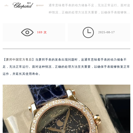
通常意味着手表的动力储备不足，无法正常运行。面对这
徐州市鼓楼区淮海东路29号苏宁广场IFC国际金融中心写字楼35层3508室（需提前预约）
种情况，正确的处理方法至关重要，以确保手表能够恢复
扬州市邗江区国展路29号星耀天地写字楼1号楼18层1803室（需提前预约）
正常运作，并延长其使用寿命。 一、初步检查 首先，…
盐城市盐都区世纪大道5号盐城金融城写字楼1号楼16层1604室（需提前预约）

泰州市海陵区永定东路399号置地商务中心东塔写字楼（华润万象城）17层1706室（需提前预约）
169 次
2025-08-17
宁波市江北区大闸南路500号来福士广场办公楼20层2009室（需提前预约）
杭州市上城区钱江路1366号华润大厦写字楼A座5层503-5室（需提前预约）
金华市金东区东市南街777号金华万达广场写字楼4号楼22层2209室（需提前预约）
【
萧邦中国官方售后
】当萧邦手表的发条出现问题时，这通常意味着手表的动力储备不
绍兴市越城区胜利东路379号世茂天际中心写字楼8层805室（需提前预约）
足，无法正常运行。面对这种情况，正确的处理方法至关重要，以确保手表能够恢复正常
嘉兴市南湖区广益路705号嘉兴世界贸易中心写字楼A座13层1304室（需提前预约）
运作，并延长其使用寿命。
南昌市红谷滩新区红谷中大道998号绿地双子塔（中央广场）A1座办公楼14层07室（需提前预约）
济南市历下区经十路11111号华润中心写字楼（万象城）15层1508室（需提前预约）
广州市天河区天河路230号万菱汇国际中心写字楼A塔7层704室（需提前预约）
广州市越秀区环市东路371-375号世界贸易中心大厦南塔写字楼15层07室（需提前预约）
深圳市罗湖区深南东路5001号华润大厦写字楼17层1701室（需提前预约）
惠州市惠城区江北文昌一路7号华贸大厦写字楼1座30层05室（需提前预约）
厦门市思明区湖滨东路95号华润大厦写字楼B座11层1104室（需提前预约）