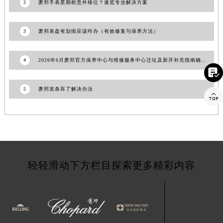
2
萧邦手表星期框意外移位？速览专业解决方案
福建省莆田市城厢区霞林街道荔华东大道萧邦售后服务中心（需提前预约）
福建省三明市三元区东乾二路萧邦售后服务中心（需提前预约）
3
萧邦表盘有划痕应该咋办（有效修复与保养方法）
福建省漳州市龙文区步港路萧邦售后服务中心（需提前预约）
江苏省常州市新北区龙锦路1590号现代传媒中心5号楼10层1008室萧邦售后服务中心（需提前预约）
4
2026年6月萧邦官方保养中心与维修服务中心迁址及新开补充指南确认内容
江苏省淮安市清江浦区淮海北路萧邦售后服务中心（需提前预约）

江苏省连云港市海州区通灌北路萧邦售后服务中心（需提前预约）
5
萧邦发条坏了解决办法
江苏省南京市秦淮区中山南路1号南京中心22层22-C1-C3室萧邦售后服务中心（需提前预约）

江苏省宿迁市宿城区西湖路萧邦售后服务中心（需提前预约）
江苏省泰州市海陵区永定东路399号置地商务中心东塔（华润万象城）17层1706室萧邦售后服务中心（需提前预约）
江苏省徐州市鼓楼区淮海东路29号苏宁广场IFC国际金融中心35层3508室萧邦售后服务中心（需提前预约）
江苏省盐城市盐都区世纪大道5号盐城金融城写字楼1号楼16层1604室萧邦售后服务中心（需提前预约）
轻轻滑动下方栏目探索更多精彩内容
江苏省扬州市邗江区国展路29号星耀天地写字楼1号楼18层1803室萧邦售后服务中心（需提前预约）
江苏省镇江市京口区中山东路萧邦售后服务中心（需提前预约）
江西省抚州市临川区赣东大道萧邦售后服务中心（需提前预约）
江西省赣州市章贡区文清路萧邦售后服务中心（需提前预约）
江西省吉安市吉州区井冈山大道萧邦售后服务中心（需提前预约）