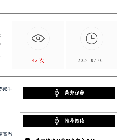

害
是
42 次
2026-07-05
）
萧邦手
萧邦保养
推荐阅读
端高温