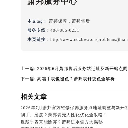
萧邦服务中心
辽宁省阜新市海州区解放大街萧邦售
辽宁省葫芦岛市连山区中央路萧邦售
辽宁省锦州市古塔区中央大街萧邦售
本文tag：
萧邦保养
，
萧邦售后
辽宁省辽阳市白塔区新运大街萧邦售
服务专线：
400-885-0231
辽宁省盘锦市兴隆台区石油大街萧邦
本页链接：
http://www.cdzbwx.cn/problems/jina
辽宁省铁岭市银州区南马路萧邦售后
辽宁省营口市站前区市府路与渤海大
辽宁省沈阳市沈河区中街路137号亨
辽宁省沈阳市沈河区中街路83号亨
上一篇:
2026年6月萧邦售后服务站迁址及新开站点
北京市朝阳区建国门外大街甲6号华熙
下一篇:
高端手表也褪色？萧邦表针变色全解析
北京市东城区东长安街1号王府井东方
河北省保定市竞秀区朝阳北大街北国
相关文章
内蒙古自治区阿拉善盟市左旗土尔扈
内蒙古自治区巴彦淖尔市临河区新华
内蒙古自治区包头市青山区幸福路甲
刮手、磨皮？萧邦表壳人性化优化全攻略！
内蒙古自治区赤峰市红山区哈达街萧
反戴手表真能除雾？萧邦进水偏方大揭秘