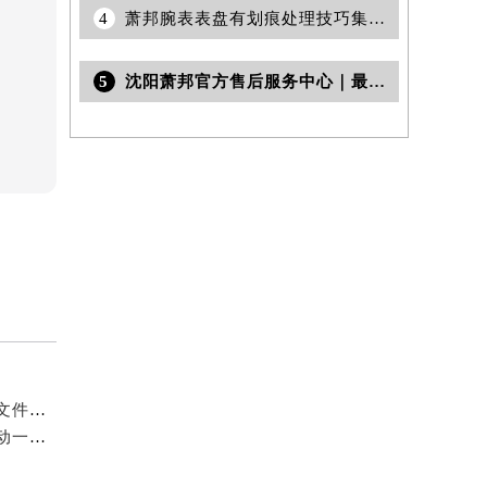
4
萧邦腕表表盘有划痕处理技巧集锦（修复方法与保养秘诀）
5
沈阳萧邦官方售后服务中心｜最新电话和完整地址权威信息公示（2026年7月更新）
提前预约）
2026年7月萧邦官方维修网点及保养中心变动补充汇总文件内容最终公开
2026年6月萧邦官方维修中心保养业务网点最终最新变动一览表