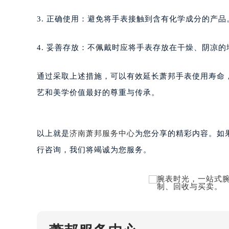
黑龙江省绥化市北林区新华街与康庄
黑龙江省伊春市伊美区通河路萧邦售
3. 正确使用：避免将手表接触到含有化学成分的产品
吉林省白城市洮北区明仁南街萧邦售
吉林省白山市浑江区浑江大街萧邦售
4. 妥善存放：不佩戴时应将手表存放在干燥、阴凉
吉林省吉林市船营区河南街萧邦售后
吉林省辽源市龙山区人民大街萧邦售
通过采取上述措施，可以有效延长萧邦手表使用寿命
吉林省梅河口市新华街道梅河大街萧
艺和美学价值最好的尊重与传承。
吉林省四平市铁东区紫气大路与南九
吉林省松原市宁江区五环大街萧邦售
吉林省通化市东昌区环通乡江南大街
以上就是
济南萧邦服务中心
为您分享的精彩内容。如
吉林省延边市延吉市解放路萧邦售后
行咨询，我们将竭诚为您服务。
辽宁省鞍山市铁东区站前街萧邦售后
辽宁省本溪市平山区胜利路萧邦售后
辽宁省朝阳市双塔区新华路萧邦售后
辽宁省丹东市振兴区七经街萧邦售后
辽宁省抚顺市新抚区东一路萧邦售后