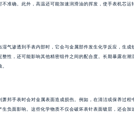
厦7层G室（需提前预约）
时不准确。此外，高温还可能加速润滑油的挥发，使手表机芯运
心C座12层1205室（需提前预约）
中心T1写字楼9层907室（需提前预约）
写字楼1座11层1104室（需提前预约）
楼16层1603室（需提前预约）
中心办公楼C座22层08室（需提前预约）
当湿气渗透到手表内部时，它会与金属部件发生化学反应，生成
大厦38层09室（需提前预约）
完整性，还可能影响其他精密组件之间的配合度。长期暴露在潮
楼1224室（需提前预约）
蚀。
大厦B座12楼03室（需提前预约）
心写字楼A座7楼709室（需提前预约）
2层04室（需提前预约）
心A座907室（需提前预约）
到萧邦手表时会对金属表面造成损伤。例如，在清洁或保养过程
A座(旺进大厦)18层09室（需提前预约）
产生负面影响。这些化学物质不仅会破坏表针表面镀层，还会加
国际金融中心14楼14D（需提前预约）
广场写字楼10层06室（需提前预约）
心写字楼B座13层07室（需提前预约）