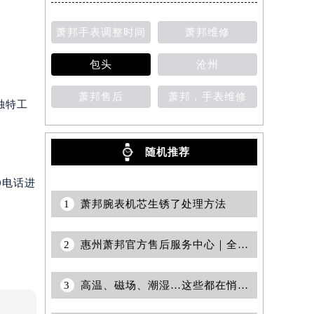
萧邦手表调整时间
萧邦维修
包头
沧州
萧邦售后
萧邦，手表维修
独特工
随机推荐
0电话进
1
萧邦腕表机芯生锈了处理方法
2
惠州萧邦官方售后服务中心｜全新官方电话和维修地址权威信息公示（2026年7月更新）
3
高温、磁场、潮湿…这些都在悄悄影响你的萧邦！