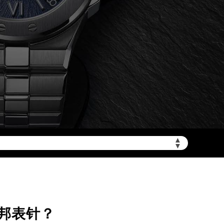
▲
▼
邦表针？