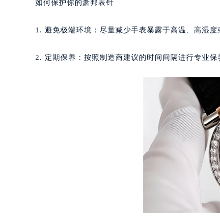
如何保护你的萧邦表针
西安市碑林区南关正街88号华侨城长
海口市龙华区金贸东路5号海口华润大厦
1. 避免极端环境：尽量减少手表暴露于高温、高湿
唐山市路南区新华东道100号万达广场
台州市椒江区东海大道1800号腾达中
2. 定期保养：按照制造商建议的时间间隔进行专业保
内蒙古自治区呼和浩特市玉泉区大学西
甘肃省兰州市七里河区西津西路16号兰
重庆市解放碑渝中区民权路28号英利
黑龙江省大庆市萨尔图区会战大街萧
黑龙江省鹤岗市向阳区红军路萧邦售
黑龙江省黑河市爱辉区中央街萧邦售
黑龙江省鸡西市鸡冠区红军路萧邦售
黑龙江省佳木斯市向阳区长安路萧邦
黑龙江省牡丹江市东安区太平路萧邦
黑龙江省七台河市桃山区大同街萧邦
黑龙江省齐齐哈尔市龙沙区龙华路萧
黑龙江省双鸭山市尖山区新兴大街萧