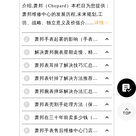
介绍,萧邦（Chopard）本栏目为您提供：
萧邦维修中心的发展历程,未来规划,工
坊、战略、独立意义及价值介......
详情 >
提前预约）
2
萧邦手表起雾的影响（手表起雾维护建议）
3
解决萧邦腕表星期走慢，精准调校秘籍在这里
4
萧邦表耳掉了解决技巧汇总（轻松修复爱表的小妙招）
5
萧邦表针掉了解决方法推荐（轻松修复你的爱表）

6
萧邦腕表摔坏解决办法汇总（专业修复与日常保养技巧）
7
萧邦表壳割手处理方法（保养与修复技巧指南）

8
萧邦在三十年前卖多少钱（名表价格变迁的历史洞察）
9
萧邦手表售后维修中心门店地址