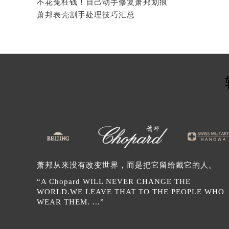
不花冤枉钱！自己动手修复萧邦划痕
内蒙古自治区鄂尔多斯市东胜区伊金
萧邦表壳割手处理技巧汇总
内蒙古自治区呼伦贝尔市海拉尔区中
内蒙古自治区通辽市科尔沁区明仁大
内蒙古自治区乌海市海勃湾区人民南
内蒙古自治区乌兰察布市集宁区恩和
内蒙古自治区锡林郭勒盟市锡林浩特
内蒙古自治区兴安盟市乌兰浩特市兴
山西省大同市平城区迎宾街萧邦售后
山西省晋城市城区黄华街萧邦售后服
山西省晋中市榆次区顺城街萧邦售后
山西省临汾市尧都区解放路萧邦售后
山西省吕梁市离石区永宁中路与建设
萧邦从来没有改变世界，而是把它留给戴它的人。
山西省朔州市朔城区怡西路与鄯阳西
“A Chopard WILL NEVER CHANGE THE
山西省忻州市忻府区和平东街与七一
WORLD.WE LEAVE THAT TO THE PEOPLE WHO
WEAR THEM. ...”
山西省阳泉市郊区平阳东街与新城大
山西省运城市盐湖区河东街萧邦售后