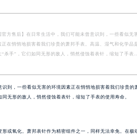
际中心写字楼A塔7层704室（需提前预约）
世界贸易中心大厦南塔写字楼15层07室（需提前预约）
厦写字楼17层1701室（需提前预约）
厦写字楼1座30层05室（需提前预约）
国官方售后】在日常生活中，我们可能未曾意识到，一些看似无
字楼B座11层1104室（需提前预约）
素正在悄悄地损害着我们珍贵的萧邦手表。高温、湿气和化学品
写字楼15层03室（需提前预约）
心写字楼24层2406B室（需提前预约）
大“杀手”，它们如同无形的敌人，悄然侵蚀着表针，缩短了手表
代广场写字楼9层902室（需提前预约）
号世茂环球金融中心写字楼（芙蓉广场）10层13室（需提前预约
楼29层2905室（需提前预约）
意识到，一些看似无害的环境因素正在悄悄地损害着我们珍贵的
表服务中心（品牌授权店）3层整层（需提前预约）
表服务中心（品牌授权店）1层整层（需提前预约）
们如同无形的敌人，悄然侵蚀着表针，缩短了手表的使用寿命。
表服务中心（品牌授权店）1层整层（需提前预约）
（CCMALL）C座17层17-B（需提前预约）
10层1015室（需提前预约）
心T2座写字楼29层03室（需提前预约）
变形或氧化。萧邦表针作为精密组件之一，同样无法幸免。在极