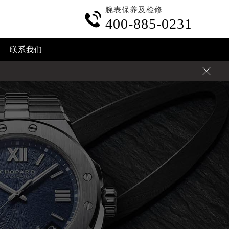
腕表保养及检修

400-885-0231
联系我们

加拨“+86”）