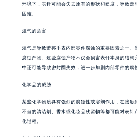
大连市中山区人民路15号国际金融大
环境下，表针可能会失去原有的形状和硬度，导致走
佛山市禅城区季华五路57号万科金融中
困难。
东莞市东城街道鸿福东路1号民盈国贸
无锡市梁溪区人民中路139号恒隆广场
湿气的危害
南通市崇川区工农路57号圆融广场写字
苏州市苏州工业园区星港街199号苏州
湿气是导致萧邦手表内部零件腐蚀的重要因素之一。
武汉市江汉区解放大道686号世界贸易
腐蚀产物。这些腐蚀产物不仅会损害表针本身的结构
南宁市青秀区金湖路59号地王大厦12
中还可能导致密封圈失效，进一步加剧内部零件的腐
合肥市蜀山区潜山路111号万象城华润
泉州市丰泽区宝洲路729号浦西万达中
化学品的威胁
青岛市南区山东路6号华润大厦B座2
烟台市芝罘区胜利路139号万达金融中
某些化学物质具有强烈的腐蚀性或溶剂作用，在接触
长春市朝阳区西安大路727号中银大厦
不当的清洁剂、香水或化妆品残留物等都可能对表针
贵阳市南明区都司高架桥路33号亨特
化过程。
昆明市盘龙区北京路928号同德昆明
石家庄市长安区中山东路39号勒泰中