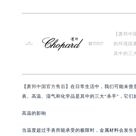
广州市天河区天河路230号万菱汇国
广州市越秀区环市东路371-375号
深圳市罗湖区深南东路5001号华润大
惠州市惠城区江北文昌一路7号华贸大
【萧邦中
厦门市思明区湖滨东路95号华润大厦写
的环境因
福州市鼓楼区五四路128-1号恒力城
成都市锦江区人民东路6号SAC东原中
其中的三
重庆市江北区观音桥步行街2号融恒时
的…
长沙市芙蓉区定王台街道建湘路393
郑州市二七区铭功路10号华润大厦写字
【
萧邦中国官方售后
】在日常生活中，我们可能未曾
太原市迎泽区解放路15号亨得利名
沈阳市沈河区中街路137号亨得利名
表。高温、湿气和化学品是其中的三大“杀手”，它
沈阳市沈河区中街路83号亨得利名
乌鲁木齐市天山区红山路26号时代广场
高温的影响
温州市鹿城区锦绣路1067号置信广场
哈尔滨市道里区友谊西路600号富力中
当温度超过手表所能承受的极限时，金属材料会发生