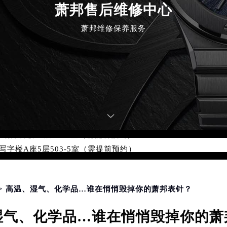
融中心写字楼26层2603室（需提前预约）
萧邦售后维修中心
2座37层3705室（需提前预约）
萧邦维修保养服务
际广场写字楼8层806室（需提前预约）
南京中心写字楼22层C1-1室（需提前预约）
中心写字楼5号楼10层1008室（需提前预约）
FC国际金融中心写字楼35层3508室（需提前预约）
楼1号楼18层1803室（需提前预约）
字楼1号楼16层1604室（需提前预约）
务中心东塔写字楼（华润万象城）17层1706室（需提前预约）
场办公楼20层2009室（需提前预约）
写字楼A座5层503-5室（需提前预约）
广场写字楼4号楼22层2209室（需提前预约）
际中心写字楼8层805室（需提前预约）
易中心写字楼A座13层1304室（需提前预约）
> 高温、湿气、化学品…谁在悄悄毁掉你的萧邦表针？
绿地双子塔（中央广场）A1座办公楼14层07室（需提前预约）
湿气、化学品…谁在悄悄毁掉你的萧
心写字楼（万象城）15层1508室（需提前预约）