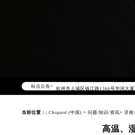
天津市和平区赤峰道136号天津国际金
上海市徐汇区虹桥路3号港汇中心写字楼
上海市黄浦区南京东路299号宏伊国
南京市秦淮区中山南路1号（新街口）
常州市新北区龙锦路1590号现代传媒
徐州市鼓楼区淮海东路29号苏宁广场I
扬州市邗江区国展路29号星耀天地写字
盐城市盐都区世纪大道5号盐城金融城写
泰州市海陵区永定东路399号置地商
宁波市江北区大闸南路500号来福士广
站点公告>
杭州市上城区钱江路1366号华润大厦
金华市金东区东市南街777号金华万达
绍兴市越城区胜利东路379号世茂天
嘉兴市南湖区广益路705号嘉兴世界贸
当前位置：
| Chopard (中国)
>
问题/知识/资讯
>
济南
南昌市红谷滩新区红谷中大道998号
高温、
济南市历下区经十路11111号华润中